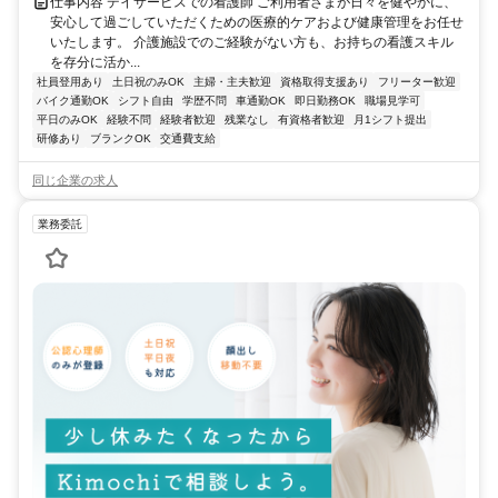
仕事内容 デイサービスでの看護師 ご利用者さまが日々を健やかに、
安心して過ごしていただくための医療的ケアおよび健康管理をお任せ
いたします。 介護施設でのご経験がない方も、お持ちの看護スキル
を存分に活か...
社員登用あり
土日祝のみOK
主婦・主夫歓迎
資格取得支援あり
フリーター歓迎
バイク通勤OK
シフト自由
学歴不問
車通勤OK
即日勤務OK
職場見学可
平日のみOK
経験不問
経験者歓迎
残業なし
有資格者歓迎
月1シフト提出
研修あり
ブランクOK
交通費支給
同じ企業の求人
業務委託