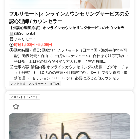
フルリモート|オンラインカウンセリングサービスの公
認心理師 / カウンセラー
【公認心理師必須】オンラインカウンセリングサービスのカウンセラー
募集｜30-50代女性活躍中
(株)remental
フルリモート
時給1,500円～5,400円
勤務時間・曜日: 勤務地 * フルリモート（日本全国・海外在住でも可
能） 勤務時間 * 自由（ご自身のスケジュールに合わせて対応可能） *
平日夜・土日祝の対応が可能な方大歓迎！ * 空き時間...
仕事内容: 業務内容 オンラインカウンセリングの提供（ビデオ・チャ
ット形式） 利用者の心の整理や目標設定のサポート プラン作成・進
捗管理 （1セッション：30〜60分） 必要に応じた他カウンセラ...
シフト自由
フルリモート
在宅OK
アルバイト・パート