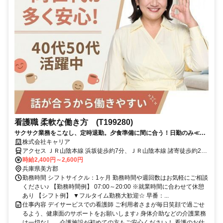
看護職 柔軟な働き方 (T199280)
サクサク業務をこなし、定時退勤。夕食準備に間に合う！日勤のみ≪兵
庫県美方郡新温泉町周辺≫
株式会社キャリア
アクセス ＪＲ山陰本線 浜坂徒歩約7分、ＪＲ山陰本線 諸寄徒歩約22
分、ＪＲ山陰本線 居組徒歩約85分
時給2,400円～2,600円
兵庫県美方郡
勤務時間 シフトサイクル：1ヶ月 勤務時間や週回数はお気軽にご相談
ください♪ 【勤務時間例】 07:00～20:00 ※就業時間に合わせて休憩
あり 【シフト例】 ▼フルタイム勤務大歓迎☆ 早番：...
仕事内容 デイサービスでの看護師 ご利用者さまが毎日笑顔で過ごせ
るよう、健康面のサポートをお願いします♪ 身体介助などの介護業務
は一切なし。 介護施設が初めての方もご安心ください！ 看護のお仕