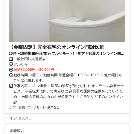
【金曜固定】完全在宅のオンライン問診医師
10時〜19時勤務/完全在宅(フルリモート)・地方も歓迎のオンライン問診
業務
一般社団法人博愛会
フルリモート
日給32,000円～80,000円
勤務時間・曜日: ✅勤務時間 毎週金曜日 10:00～19:00 ※他の曜日も
ご相談に乗れます。
仕事内容: スキマ時間に医師の診察が受けられる オンライン診療サー
ビス。 事業拡大に向けて患者様に 高品質な医療の提供をしていくた
め、 医師の皆様のお力添えが必要です！ ご自宅などでのオンライン
診...
シフト自由
フルリモート
残業なし
同じ企業の求人
業務委託