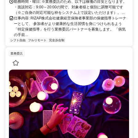
に。充実のサポート体制で、安心の在宅ワークを始めませんか？
勤務時間・曜日: ※業務委託のため、以下は稼働の目安となります。
・面談対応：9:00～20:00の間で、対象者様と個別に調整可能です
（※ご自身の対応可能な枠をシステム上で設定いただけます）。 ...
仕事内容: RIZAP株式会社健康経営保険者事業部の保健指導トレーナ
ーとして、 参加者がより健康的な生活習慣を身につけられるよう
「特定保健指導」を行う業務委託パートナーを募集します。 「病気
の手前...
シフト自由
フルリモート
完全歩合制
業務委託