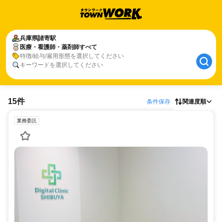
兵庫県
諸寄駅
医療・看護師・薬剤師すべて
特徴/給与/雇用形態を選択してください
キーワードを選択してください
15件
条件保存
関連度順
業務委託