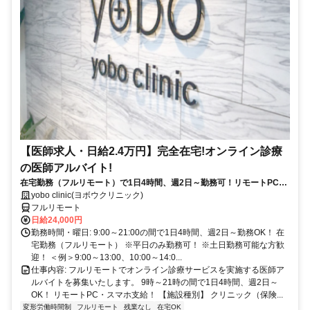
【医師求人・日給2.4万円】完全在宅!オンライン診療
の医師アルバイト!
在宅勤務（フルリモート）で1日4時間、週2日～勤務可！リモートPC・
スマホ支給！
yobo clinic(ヨボウクリニック)
フルリモート
日給24,000円
勤務時間・曜日: 9:00～21:00の間で1日4時間、週2日～勤務OK！ 在
宅勤務（フルリモート） ※平日のみ勤務可！ ※土日勤務可能な方歓
迎！ ＜例＞9:00～13:00、10:00～14:0...
仕事内容: フルリモートでオンライン診療サービスを実施する医師ア
ルバイトを募集いたします。 9時～21時の間で1日4時間、週2日～
OK！ リモートPC・スマホ支給！ 【施設種別】 クリニック（保険...
変形労働時間制
フルリモート
残業なし
在宅OK