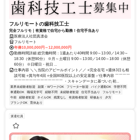
フルリモートの歯科技工士
完全フルリモ｜有資格で自宅から勤務！住宅手当あり
医療法人社団真凛会
フルリモート
年俸10,000,000円～12,000,000円
勤務時間詳細 総労働時間：1週あたり40時間 9:00～13:00／14:30～
18:30（休憩90分） ※月～土曜日 9:00～13:00／14:00～18:00（休憩
60分） ※日曜日・祝日 ...
仕事内容 ＼＼当院のアピールポイント／／ ⭐完全在宅 ⭐週休3日も相
談可能 ⭐賞与年4回 ⭐全国80医院以上の安定基盤 ✅仕事内容 ￣￣￣￣
￣￣￣￣￣￣￣￣￣￣￣￣￣ ・スキャンデータに基づいた初...
業界未経験者歓迎
副業・WワークOK
フリーター歓迎
バイク通勤OK
学歴不問
車通勤OK
職場見学可
経験不問
未経験者歓迎
住宅手当あり
フルリモート
午前
経験者歓迎
ネイルOK
残業なし
有資格者歓迎
研修あり
夕方
ブランクOK
育休あり
派遣社員