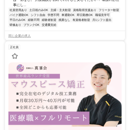
事にし...
社員登用あり
土日祝のみOK
主婦・主夫歓迎
資格取得支援あり
フリーター歓迎
バイク通勤OK
シフト自由
学歴不問
車通勤OK
即日勤務OK
職場見学可
平日のみOK
経験不問
経験者歓迎
残業なし
有資格者歓迎
月1シフト提出
研修あり
ブランクOK
交通費支給
同じ企業の求人
正社員