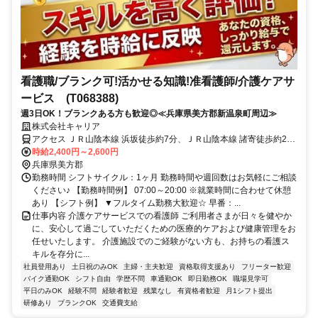
看護職/ブランク可!活かせる知識!准看護師/介護ケアサ
ービス (T068388)
週3日OK！ブランクある方も歓迎◎≪兵庫県美方郡新温泉町周辺≫
株式会社キャリア
アクセス ＪＲ山陰本線 浜坂徒歩約7分、ＪＲ山陰本線 諸寄徒歩約22
分、ＪＲ山陰本線 居組徒歩約85分
時給2,400円～2,600円
兵庫県美方郡
勤務時間 シフトサイクル：1ヶ月 勤務時間や週回数はお気軽にご相談
ください♪ 【勤務時間例】 07:00～20:00 ※就業時間に合わせて休憩
あり 【シフト例】 ▼フルタイム勤務大歓迎☆ 早番：...
仕事内容 介護ケアサービスでの看護師 ご利用者さまが日々を健やか
に、安心して過ごしていただくための医療的ケアおよび健康管理をお
任せいたします。 介護施設でのご経験がない方も、お持ちの看護ス
キルを存分に...
社員登用あり
土日祝のみOK
主婦・主夫歓迎
資格取得支援あり
フリーター歓迎
バイク通勤OK
シフト自由
学歴不問
車通勤OK
即日勤務OK
職場見学可
平日のみOK
経験不問
経験者歓迎
残業なし
有資格者歓迎
月1シフト提出
研修あり
ブランクOK
交通費支給