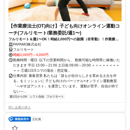
【作業療法士(OT)向け】子ども向けオンライン運動コ
ーチ(フルリモート/業務委託/週1〜)
フルリモート＆週1〜OK！時給2,000円〜の副業（非常勤）！作業療法
士として培ってきた経験を活かしながら、スキマ時間で子どもを支援で
PAPAMO株式会社
きるお仕事です◎
フルリモート
時給2,000円～4,000円
勤務時間・曜日: 以下の営業時間から、 勤務可能な時間帯に稼働いた
だきます 平日 15:00～21:00 土日祝 09:00～20:00 ＝＝＝＝＝＝＝＝
＝＝ ①週1日/3コマの場合：想定報...
仕事内容: 募集背景 私たちは「誰もが自分らしさを育める土台を作
る」をミッションに 子ども向けのパーソナル×オンライン運動教室
「へやすぽアシスト」を運営しています。 運動が苦手、自信が持て
ない—...
週1日からOK
シフト自由
フルリモート
同じ企業の求人
正社員