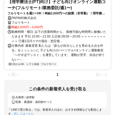
【理学療法士(PT)向け】子ども向けオンライン運動コ
ーチ(フルリモート/業務委託/週1〜)
フルリモート＆週1〜OK！時給2,000円〜の副業（非常勤）！理学療法
士として培ってきた経験を活かしながら、スキマ時間で子どもを支援で
PAPAMO株式会社
きるお仕事です◎
フルリモート
時給2,000円～4,000円
勤務時間・曜日: 以下の営業時間から、 勤務可能な時間帯に稼働いた
だきます 平日 15:00～21:00 土日祝 09:00～20:00 ＝＝＝＝＝＝＝＝
＝＝ ①週1日/3コマの場合：想定報...
仕事内容: 募集背景 私たちは「誰もが自分らしさを育める土台を作
る」をミッションに 子ども向けのパーソナル×オンライン運動教室
「へやすぽアシスト」を運営しています。 運動が苦手、自信が持て
ない—...
週1日からOK
シフト自由
フルリモート
前へ
次へ
1
この条件の新着求人を受け取る
兵庫県 / 諸寄駅
医療・看護師・薬剤師すべて
「LINEで受け取る」では、新着求人のほか、おすすめ情報なども配信しま
す。
詳しくはこちら