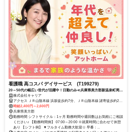
看護職 高コスパ デイサービス (T199279)
20～50代の幅広い世代が活躍中！日勤のみ≪兵庫県美方郡新温泉町周辺
≫
株式会社キャリア
アクセス ＪＲ山陰本線 浜坂徒歩約7分、ＪＲ山陰本線 諸寄徒歩約22
分、ＪＲ山陰本線 居組徒歩約85分
時給2,400円～2,600円
兵庫県美方郡
勤務時間 シフトサイクル：1ヶ月 勤務時間や週回数はお気軽にご相談
ください♪ 【勤務時間例】 07:00～20:00 ※就業時間に合わせて休憩
あり 【シフト例】 ▼フルタイム勤務大歓迎☆ 早番：...