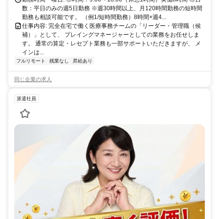
数：平日のみの週5日勤務 ※週30時間以上、月120時間勤務の短時間
勤務も相談可能です。 （例1/短時間勤務）8時間×週4...
仕事内容: 完全在宅で働く医療事務チームの「リーダー・管理職（候
補）」として、 プレイングマネージャーとしての業務をお任せしま
す。 通常の算定・レセプト業務も一部サポートいただきますが、 メ
インは...
フルリモート
残業なし
昇給あり
同じ企業の求人
派遣社員