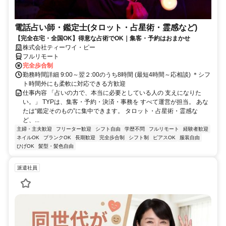
電話占い師・鑑定士(タロット・占星術・霊感など)
【完全在宅・全国OK】得意な占術でOK｜集客・予約はおまかせ
株式会社ティーワイ・ピー
フルリモート
完全歩合制
勤務時間詳細 9:00～翌２:00のうち8時間 (最短4時間～応相談) ＊シフ
ト時間外にも柔軟に対応できる方歓迎
仕事内容 「占いの力で、本当に必要としている人の 支えになりた
い。」 TYPは、集客・予約・決済・事務を すべて運営が担当。 あな
たは“鑑定そのもの”に集中できます。 タロット・占星術・霊感な
ど、...
主婦・主夫歓迎
フリーター歓迎
シフト自由
学歴不問
フルリモート
経験者歓迎
ネイルOK
ブランクOK
長期歓迎
完全歩合制
シフト制
ピアスOK
服装自由
ひげOK
髪型・髪色自由
派遣社員