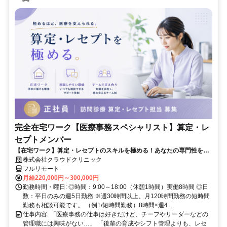
完全在宅ワーク【医療事務スペシャリスト】算定・レ
セプトメンバー
【在宅ワーク】算定・レセプトのスキルを極める！あなたの専門性を活
かせる！
株式会社クラウドクリニック
フルリモート
月給220,000円～300,000円
勤務時間・曜日: ◎時間：9:00～18:00（休憩1時間）実働8時間 ◎日
数：平日のみの週5日勤務 ※週30時間以上、月120時間勤務の短時間
勤務も相談可能です。 （例1/短時間勤務）8時間×週4...
仕事内容: 「医療事務の仕事は好きだけど、チーフやリーダーなどの
管理職には興味がない…」 「後輩の育成やシフト管理よりも、レセ