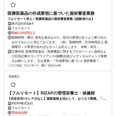
医療医薬品の作成要領に基づいた資材審査業務
フルリモート求人！医療医薬品の資材審査業務【経験者のみ】
株式会社EdgeX
フルリモート
時給3,000円以上
勤務時間・曜日: 選考を進めながら、双方の希望の合うよう擦り合わ
せができたらと考えております。 （例） 勤務時間：月20時間以上 勤
務曜日：※希望があればなるべくお応えします。 休暇・休日：...
仕事内容: 医療用医薬品・医療機器に関するプロモーション資材およ
び広告記事のコンプライアンス(薬機法)及びメディカルチェック業務
をお願いします。 主な業務： * 作成要領に基づいた資材審査 * ...
シフト自由
フルリモート
週2・3日からOK
業務委託
【フルリモート】RIZAPの管理栄養士・保健師
【完全在宅×テレアポなし】国家資格を活かして、おうちで業務。「も
う一つの安心」を。主婦・Wワーカー活躍中！「平日の日中だけ」「夕
RIZAP株式会社
方以降の数時間だけ」など、生活リズムに合わせた時間調整が可能で
フルリモート
す。1件ごとの成果報酬型だから、頑張った分だけ手応えのある収入
完全歩合制