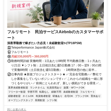
フルリモート 民泊サービスAirbnbのカスタマーサポ
ート
深夜帯勤務で稼ぎたい方必見！未経験歓迎✨(TP18PSM)
Teleperformance Japan株式会社
フルリモート
月給330,000円～360,000円
勤務時間詳細 実働時間：1日あたり8時間 平均勤務日数：1ヶ月あた
り21日 ▼シフト制：土日祝日含む週5日勤務 17：00～翌9：00の間
で実働8時間（土日祝含む週5日勤務） ・1時間休憩の他に前半...
仕事内容 ★新規プロジェクトスタート★ ✅ 完全在宅勤務♪ ✅ 弊社で
しか募集をしていないポジションです♪ ✅ これからの組織を一緒に形
づくるやりがい ✅ 前例にとらわれず、新しい挑戦ができる環境 ✅...
業界未経験者歓迎
ランチタイム
社員登用あり
副業・WワークOK
フリーター歓迎
学歴不問
転勤なし
経験不問
未経験者歓迎
フルリモート
経験者歓迎
ネイルOK
有資格者歓迎
研修あり
在宅OK
ブランクOK
育休あり
オープニングスタッフ
長期歓迎
シフト制
同じ企業の求人