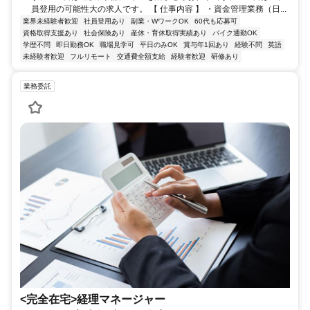
員登用の可能性大の求人です。 【 仕事内容 】 ・資金管理業務（日...
業界未経験者歓迎
社員登用あり
副業・WワークOK
60代も応募可
資格取得支援あり
社会保険あり
産休・育休取得実績あり
バイク通勤OK
学歴不問
即日勤務OK
職場見学可
平日のみOK
賞与年1回あり
経験不問
英語
未経験者歓迎
フルリモート
交通費全額支給
経験者歓迎
研修あり
業務委託
<完全在宅>経理マネージャー