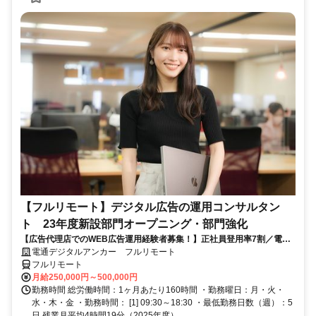
【フルリモート】デジタル広告の運用コンサルタン
ト 23年度新設部門オープニング・部門強化
【広告代理店でのWEB広告運用経験者募集！】正社員登用率7割／電通
G／全国×完全在宅／年休126日・土日祝休み／残業月平均4時間19分
電通デジタルアンカー フルリモート
フルリモート
月給250,000円～500,000円
勤務時間 総労働時間：1ヶ月あたり160時間 ・勤務曜日：月・火・
水・木・金 ・勤務時間： [1] 09:30～18:30 ・最低勤務日数（週）：5
日 残業月平均4時間19分（2025年度）