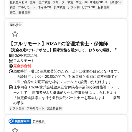
社員登用あり
主婦・主夫歓迎
フリーター歓迎
学歴不問
車通勤OK
即日勤務OK
英語
フルリモート
ネイルOK
長期歓迎
シフト制
ピアスOK
服装自由
髪型・髪色自由
業務委託
【フルリモート】RIZAPの管理栄養士・保健師
【完全在宅×テレアポなし】国家資格を活かして、おうちで業務。「も
う一つの安心」を。主婦・Wワーカー活躍中！「平日の日中だけ」「夕
RIZAP株式会社
方以降の数時間だけ」など、生活リズムに合わせた時間調整が可能で
フルリモート
す。1件ごとの成果報酬型だから、頑張った分だけ手応えのある収入
完全歩合制
に。充実のサポート体制で、安心の在宅ワークを始めませんか？
勤務時間・曜日: ※業務委託のため、以下は稼働の目安となります。
・面談対応：9:00～20:00の間で、対象者様と個別に調整可能です
（※ご自身の対応可能な枠をシステム上で設定いただけます）。 ...
仕事内容: RIZAP株式会社健康経営保険者事業部の保健指導トレーナ
ーとして、 参加者がより健康的な生活習慣を身につけられるよう
「特定保健指導」を行う業務委託パートナーを募集します。 「病気
の手前...
シフト自由
フルリモート
完全歩合制
契約社員