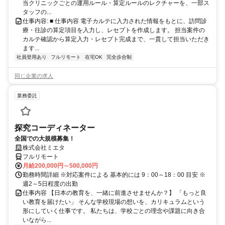
当クリニックごとの運用ルール・算定ルールのレクチャーを、一部ス
タッフの...
仕事内容: ■ 仕事内容 電子カルテに入力された情報をもとに、訪問診
療・往診の算定項目を入力し、レセプトを作成します。 担当案件の
カルテ確認から算定入力・レセプト完成まで、一貫して担当いただき
ます...
社員登用あり
フルリモート
在宅OK
完全歩合制
同じ企業の求人
業務委託
探究コーディネーター
全国での大規模募集！
株式会社ミエタ
フルリモート
月給200,000円～500,000円
勤務時間詳細 ※対応案件による 基本的には 9：00～18：00 目安 ※
週2～5日程度の出勤
仕事内容 【日本の教育を、一緒に前進させませんか？】 「もっと良
い教育を届けたい」 そんな学校現場の想いを、カリキュラムという
形にしていく仕事です。 私たちは、学校ごとの理念や課題に向き合
いながら...