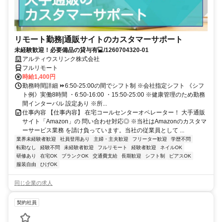
リモート勤務|通販サイトのカスタマーサポート
未経験歓迎！必要備品の貸与有💻/1260704320-01
アルティウスリンク株式会社
フルリモート
時給1,400円
勤務時間詳細 ⏩6:50-25:00の間でシフト制 ※会社指定シフト 《シフ
ト例》実働8時間 ・6:50-16:00 ・15:50-25:00 ※健康管理のため勤務
間インターバル 設定あり ※所...
仕事内容 【仕事内容】 在宅コールセンターオペレーター！ 大手通販
サイト「Amazon」の 問い合わせ対応◎ ※当社はAmazonのカスタマ
ーサービス業務 を請け負っています。当社の従業員として ...
業界未経験者歓迎
社員登用あり
主婦・主夫歓迎
フリーター歓迎
学歴不問
転勤なし
経験不問
未経験者歓迎
フルリモート
経験者歓迎
ネイルOK
研修あり
在宅OK
ブランクOK
交通費支給
長期歓迎
シフト制
ピアスOK
服装自由
ひげOK
同じ企業の求人
契約社員