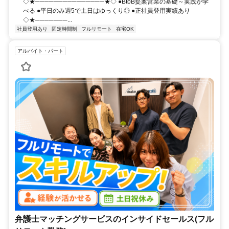
◇★───────────────★◇ ●BtoB提案営業の基礎～実践が学
べる ●平日のみ週5で土日はゆっくり◎ ●正社員登用実績あり
◇★───────...
社員登用あり
固定時間制
フルリモート
在宅OK
アルバイト・パート
弁護士マッチングサービスのインサイドセールス(フル