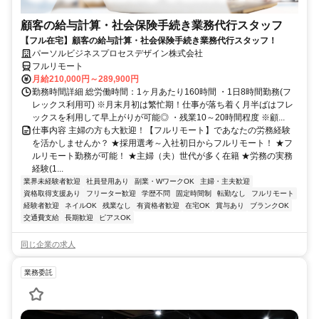
顧客の給与計算・社会保険手続き業務代行スタッフ
【フル在宅】顧客の給与計算・社会保険手続き業務代行スタッフ！
パーソルビジネスプロセスデザイン株式会社
フルリモート
月給210,000円～289,900円
勤務時間詳細 総労働時間：1ヶ月あたり160時間 ・1日8時間勤務(フ
レックス利用可) ※月末月初は繁忙期！仕事が落ち着く月半ばはフレ
ックスを利用して早上がりが可能◎ ・残業10～20時間程度 ※顧...
仕事内容 主婦の方も大歓迎！【フルリモート】であなたの労務経験
を活かしませんか？ ★採用選考～入社初日からフルリモート！ ★フ
ルリモート勤務が可能！ ★主婦（夫）世代が多く在籍 ★労務の実務
経験(1...
業界未経験者歓迎
社員登用あり
副業・WワークOK
主婦・主夫歓迎
資格取得支援あり
フリーター歓迎
学歴不問
固定時間制
転勤なし
フルリモート
経験者歓迎
ネイルOK
残業なし
有資格者歓迎
在宅OK
賞与あり
ブランクOK
交通費支給
長期歓迎
ピアスOK
同じ企業の求人
業務委託