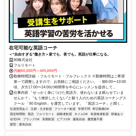
在宅可能な英語コーチ
＜“自由すぎる”働き方＞家でも、夜でも。英語が仕事になる。
90株式会社
フルリモート
月給60,000円～405,000円
勤務時間詳細 ・フルリモート・フルフレックス ※勤務時間はご希望
第一で調整しますので、お気軽にご相談ください。 ・朝6:00〜10:00
頃、夕方17:00〜24:00の時間帯を中心にレッスンを提供して...
仕事内容 「せっかく身につけた英語力、使わないまま眠らせていま
せんか？」 “もう挫折したくない”と願う人のための英語コーチングス
クール 「90 English」を運営しています。 「英語コーチ」と聞く...
社員登用あり
主婦・主夫歓迎
フリーター歓迎
学歴不問
即日勤務OK
固定時間制
英語
フルリモート
経験者歓迎
ネイルOK
有資格者歓迎
研修あり
在宅OK
ブランクOK
長期歓迎
ピアスOK
服装自由
履歴書不要
髪型・髪色自由