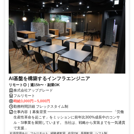
AI基盤を構築するインフラエンジニア
リモート◎｜週15h〜・副業OK
株式会社アップグレード
フルリモート
時給3,000円～5,000円
勤務時間詳細 フレックスタイム制
仕事内容 ▏募集背景 ━━━━━━━━━━━━━━━━━━ 「労働
生産性革命を起こす」をミッションに前年比300%成長中のコンサ
ル・SI事業を展開しています。 当社は、戦略から実装までを一気通貫
で支援...
社員登用あり
フルリモート
経験者歓迎
在宅OK
長期歓迎
シフト制