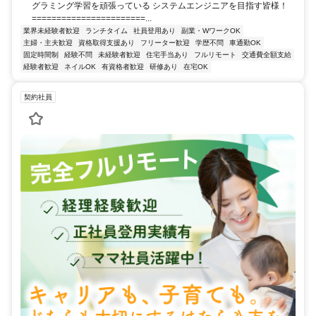
グラミング学習を頑張っている システムエンジニアを目指す皆様！
=======================...
業界未経験者歓迎
ランチタイム
社員登用あり
副業・WワークOK
主婦・主夫歓迎
資格取得支援あり
フリーター歓迎
学歴不問
車通勤OK
固定時間制
経験不問
未経験者歓迎
住宅手当あり
フルリモート
交通費全額支給
経験者歓迎
ネイルOK
有資格者歓迎
研修あり
在宅OK
契約社員