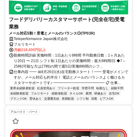
フードデリバリーカスタマーサポート(完全在宅)受電
業務
メール対応5割！受電とメールのバランス◎(TP03R)
Teleperformance Japan株式会社
フルリモート
月給218,400円以上
勤務時間詳細 実働時間：1日あたり8時間 平均勤務日数：1ヶ月あた
り20日 〜 21日 シフト制 1日あたりの実働時間：最大8時間/日 ◆7～
25時(可能な方は27時)の間で週5日/実働8時間のシフ...
仕事内容 ━━ 📅8月26日(水)在宅勤務スタート！━━ 受電がメインで
すが、メール対応も約半分！ 電話とメールのバランスよく働けるカ
スタマーサポートです♪ ━━━━━━━━━━━━━━ 📋 仕事...
業界未経験者歓迎
社員登用あり
フリーター歓迎
学歴不問
転勤なし
経験不問
未経験者歓迎
フルリモート
経験者歓迎
ネイルOK
夜間
研修あり
在宅OK
ブランクOK
育休あり
交通費支給
長期歓迎
シフト制
深夜
ピアスOK
アルバイト・パート