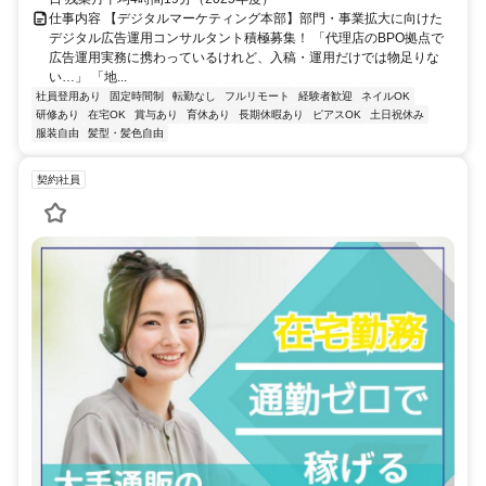
仕事内容 【デジタルマーケティング本部】部門・事業拡大に向けた
デジタル広告運用コンサルタント積極募集！ 「代理店のBPO拠点で
広告運用実務に携わっているけれど、入稿・運用だけでは物足りな
い…」 「地...
社員登用あり
固定時間制
転勤なし
フルリモート
経験者歓迎
ネイルOK
研修あり
在宅OK
賞与あり
育休あり
長期休暇あり
ピアスOK
土日祝休み
服装自由
髪型・髪色自由
契約社員