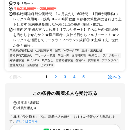
フルリモート
月給210,000円～289,900円
勤務時間詳細 総労働時間：1ヶ月あたり160時間 ・1日8時間勤務(フ
レックス利用可) ・残業10～20時間程度 ※顧客の繁忙期に合わせて上
下します 契約更新期間：6か月に1回の更新 (希望・能力...
仕事内容 主婦の方も大歓迎！【フルリモート】であなたの採用経験
を活かしませんか？ ★採用選考～入社初日からフルリモート！ ★フ
レックスを活用してワークライフバランス抜群◎ ★主婦（夫）世代
が多く在籍...
業界未経験者歓迎
社員登用あり
副業・WワークOK
主婦・主夫歓迎
資格取得支援あり
フリーター歓迎
学歴不問
固定時間制
転勤なし
フルリモート
経験者歓迎
ネイルOK
残業なし
有資格者歓迎
在宅OK
賞与あり
ブランクOK
交通費支給
長期歓迎
ピアスOK
前へ
次へ
1
2
3
4
5
この条件の新着求人を受け取る
兵庫県 / 諸寄駅
社員登用あり
「LINEで受け取る」では、新着求人のほか、おすすめ情報なども配信しま
す。
詳しくはこちら