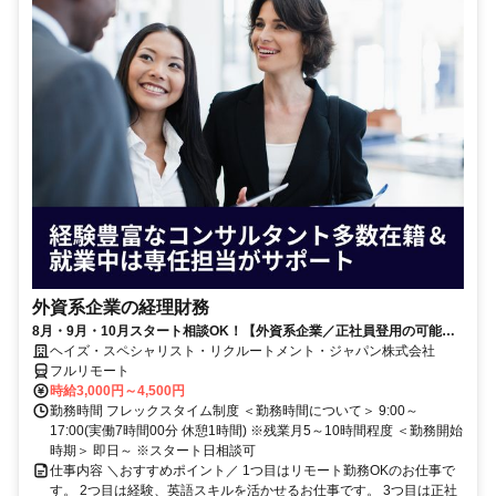
外資系企業の経理財務
8月・9月・10月スタート相談OK！【外資系企業／正社員登用の可能性
大／700万～800万／リモート勤務OK】経理財務
ヘイズ・スペシャリスト・リクルートメント・ジャパン株式会社
フルリモート
時給3,000円～4,500円
勤務時間 フレックスタイム制度 ＜勤務時間について＞ 9:00～
17:00(実働7時間00分 休憩1時間) ※残業月5～10時間程度 ＜勤務開始
時期＞ 即日～ ※スタート日相談可
仕事内容 ＼おすすめポイント／ 1つ目はリモート勤務OKのお仕事で
す。 2つ目は経験、英語スキルを活かせるお仕事です。 3つ目は正社