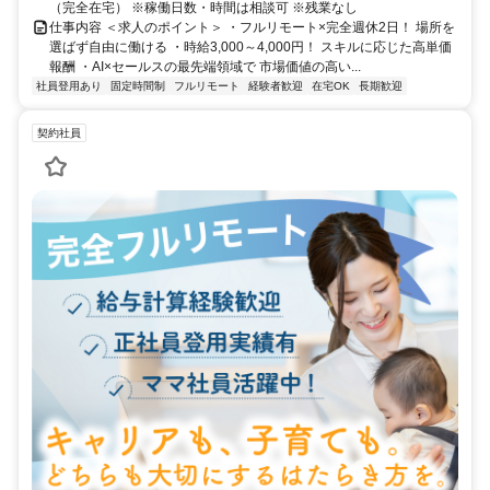
（完全在宅） ※稼働日数・時間は相談可 ※残業なし
仕事内容 ＜求人のポイント＞ ・フルリモート×完全週休2日！ 場所を
選ばず自由に働ける ・時給3,000～4,000円！ スキルに応じた高単価
報酬 ・AI×セールスの最先端領域で 市場価値の高い...
社員登用あり
固定時間制
フルリモート
経験者歓迎
在宅OK
長期歓迎
契約社員