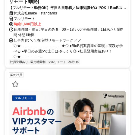
リモート勤務)
【フルリモート勤務OK】平日５日勤務／法律知識ゼロでOK！BtoBスキ
ルが身につく営業職
株式会社make standards
フルリモート
時給1,600円以上
勤務時間・曜日: 平日のみ 9：00～18：00 実働時間：1日あたり8時
間 休憩1時間
仕事内容: ＼＼在宅型リモートワーク ／／
◇★───────────────★◇ ●BtoB提案営業の基礎～実践が学
べる ●平日のみ週5で土日はゆっくり◎ ●社員登用実績あり！
◇★───────...
社員登用あり
固定時間制
フルリモート
在宅OK
契約社員