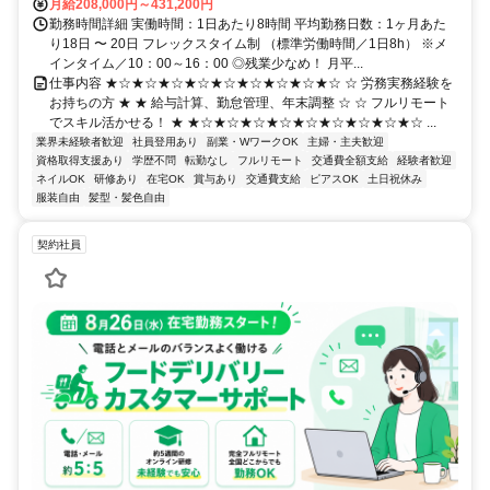
月給208,000円～431,200円
勤務時間詳細 実働時間：1日あたり8時間 平均勤務日数：1ヶ月あた
り18日 〜 20日 フレックスタイム制 （標準労働時間／1日8h） ※メ
インタイム／10：00～16：00 ◎残業少なめ！ 月平...
仕事内容 ★☆★☆★☆★☆★☆★☆★☆★☆★☆ ☆ 労務実務経験を
お持ちの方 ★ ★ 給与計算、勤怠管理、年末調整 ☆ ☆ フルリモート
でスキル活かせる！ ★ ★☆★☆★☆★☆★☆★☆★☆★☆★☆ ...
業界未経験者歓迎
社員登用あり
副業・WワークOK
主婦・主夫歓迎
資格取得支援あり
学歴不問
転勤なし
フルリモート
交通費全額支給
経験者歓迎
ネイルOK
研修あり
在宅OK
賞与あり
交通費支給
ピアスOK
土日祝休み
服装自由
髪型・髪色自由
契約社員