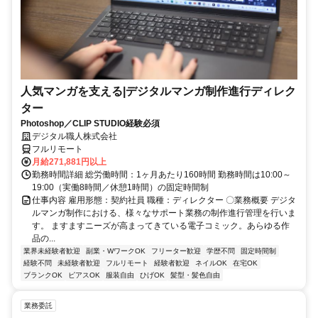
人気マンガを支える|デジタルマンガ制作進行ディレク
ター
Photoshop／CLIP STUDIO経験必須
デジタル職人株式会社
フルリモート
月給271,881円以上
勤務時間詳細 総労働時間：1ヶ月あたり160時間 勤務時間は10:00～
19:00（実働8時間／休憩1時間）の固定時間制
仕事内容 雇用形態：契約社員 職種：ディレクター 〇業務概要 デジタ
ルマンガ制作における、様々なサポート業務の制作進行管理を行いま
す。 ますますニーズが高まってきている電子コミック。あらゆる作
品の...
業界未経験者歓迎
副業・WワークOK
フリーター歓迎
学歴不問
固定時間制
経験不問
未経験者歓迎
フルリモート
経験者歓迎
ネイルOK
在宅OK
ブランクOK
ピアスOK
服装自由
ひげOK
髪型・髪色自由
業務委託