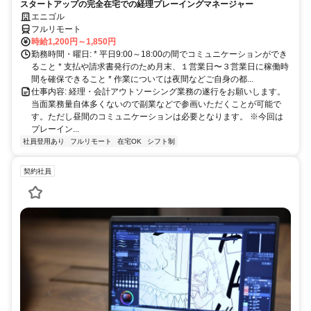
スタートアップの完全在宅での経理プレーイングマネージャー
エニゴル
フルリモート
時給1,200円～1,850円
勤務時間・曜日: * 平日9:00～18:00の間でコミュニケーションができ
ること * 支払や請求書発行のため月末、１営業日〜３営業日に稼働時
間を確保できること * 作業については夜間などご自身の都...
仕事内容: 経理・会計アウトソーシング業務の遂行をお願いします。
当面業務量自体多くないので副業などで参画いただくことが可能で
す。ただし昼間のコミュニケーションは必要となります。 ※今回は
プレーイン...
社員登用あり
フルリモート
在宅OK
シフト制
契約社員