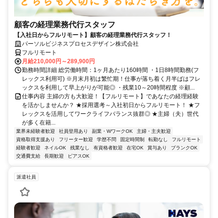
顧客の経理業務代行スタッフ
【入社日からフルリモート】顧客の経理業務代行スタッフ！
パーソルビジネスプロセスデザイン株式会社
フルリモート
月給210,000円～289,900円
勤務時間詳細 総労働時間：1ヶ月あたり160時間 ・1日8時間勤務(フ
レックス利用可) ※月末月初は繁忙期！仕事が落ち着く月半ばはフレ
ックスを利用して早上がりが可能◎ ・残業10～20時間程度 ※顧...
仕事内容 主婦の方も大歓迎！【フルリモート】であなたの経理経験
を活かしませんか？ ★採用選考～入社初日からフルリモート！ ★フ
レックスを活用してワークライフバランス抜群◎ ★主婦（夫）世代
が多く在籍...
業界未経験者歓迎
社員登用あり
副業・WワークOK
主婦・主夫歓迎
資格取得支援あり
フリーター歓迎
学歴不問
固定時間制
転勤なし
フルリモート
経験者歓迎
ネイルOK
残業なし
有資格者歓迎
在宅OK
賞与あり
ブランクOK
交通費支給
長期歓迎
ピアスOK
派遣社員