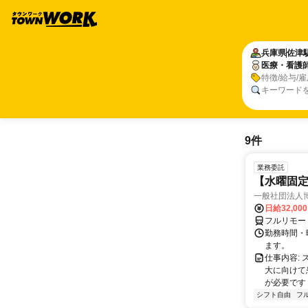
兵庫県
佐津
医療・看護
特徴/給与/
キーワード
9件
業務委託
【水曜固
一般社団法人
日給32,00
フルリモー
勤務時間・曜
ます。
仕事内容:
大に向けて
が必要です！
シフト自由
フ