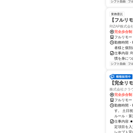
シフト自由
フ
業務委託
【フルリモ
RIZAP株式会
完全歩合制
フルリモー
勤務時間・
者様と個別
仕事内容:
慣を身につ
シフト自由
フ
【完全リモ
株式会社クラ
完全歩合制
フルリモー
勤務時間・
す。 土日
ルール・算
仕事内容:
定項目を入
レセプト完