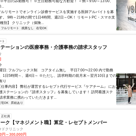
※平日のみ勤務可！ ※土日勤務可能な方歓迎！ ＜例＞9:00～13:00、
...
 フルリモートでオンライン診療サービスを実施する医師アルバイトを募
す。 9時～21時の間で1日4時間、週2日～OK！ リモートPC・スマホ支
種別】 クリニック（保険...
フルリモート
残業なし
在宅OK
ート
ステーションの医療事務・介護事務の請求スタッフ
舎
円
ト
日: フルフレックス制 コアタイム無し 平日7:00〜22:00 内で勤務
、1日5時間～、週4日～ ※ただし、請求時期の前月末～翌月10日までの
有り
 【仕事内容】 弊社が運営するレセプト代行サービス『ケアチーム』 にお
護ステーションの『請求スタッフ』を募集しています！ 訪問看護ステ
請求業務に携わっていただきます...
在宅OK
昇給あり
正社員
ワーク【マネジメント職】算定・レセプトメンバー
ウドクリニック
00円～300,000円