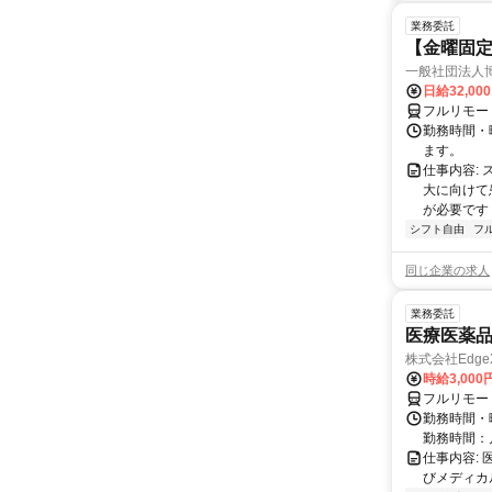
業務委託
【金曜固
一般社団法人
日給32,00
フルリモー
勤務時間・曜
ます。
仕事内容:
大に向けて
が必要です！
シフト自由
フ
同じ企業の求人
業務委託
医療医薬
株式会社Edge
時給3,00
フルリモー
勤務時間・
勤務時間：
仕事内容:
びメディカル