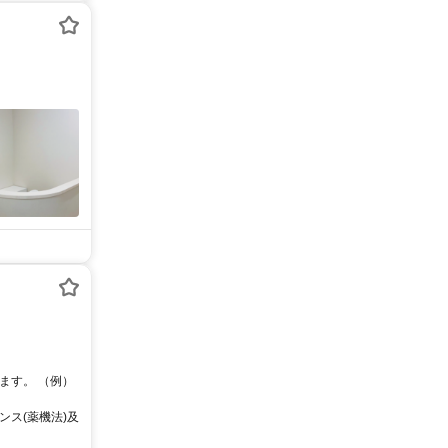
ます。 （例）
ス(薬機法)及