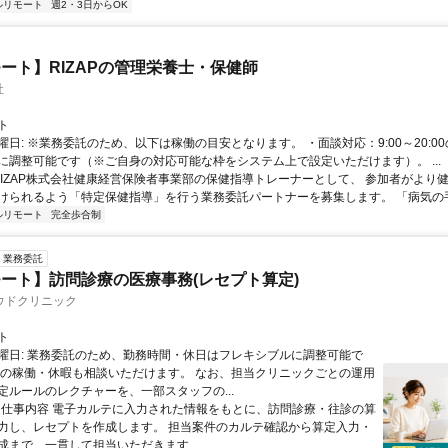
ルリモート
週2・3日からOK
ート】RIZAPの管理栄養士・保健師
社
ト
曜日: ※業務委託のため、以下は稼働の目安となります。 ・面談対応：9:00～20:0
に調整可能です（※ご自身の対応可能な枠をシステム上で設定いただけます）。 ...
 RIZAP株式会社健康経営保険者事業部の保健指導トレーナーとして、 参加者がより
けられるよう「特定保健指導」を行う業務委託パートナーを募集します。 「病気の手前
ルリモート
完全歩合制
業務委託
ート】訪問診療の医療事務(レセプト算定)
ウドクリニック
ト
曜日: 業務委託のため、勤務時間・休日はフレキシブルに調整可能で
祝の稼働・休暇も相談いただけます。 なお、担当クリニックごとの運用
定ルールのレクチャーを、一部スタッフの...
 ■ 仕事内容 電子カルテに入力された情報をもとに、訪問診療・往診の算
力し、レセプトを作成します。 担当案件のカルテ確認から算定入力・
成まで、一貫して担当いただきます...