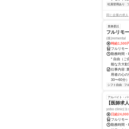
社員登用あり
同じ企業の求人
業務委託
フルリモー
(株)remental
時給1,500
フルリモー
勤務時間・
* 自由（
能な方大歓迎！
仕事内容:
用者の心の
30〜60分
シフト自由
フ
アルバイト・パ
【医師求人
yobo clini
日給24,00
フルリモー
勤務時間・曜