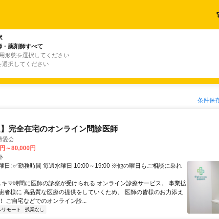
駅
師・薬剤師すべて
雇用形態を選択してください
を選択してください
条件保
定】完全在宅のオンライン問診医師
博愛会
0円～80,000円
ト
日: ✅勤務時間 毎週水曜日 10:00～19:00 ※他の曜日もご相談に乗れ
 スキマ時間に医師の診察が受けられる オンライン診療サービス。 事業拡
患者様に 高品質な医療の提供をしていくため、 医師の皆様のお力添え
 ご自宅などでのオンライン診...
ルリモート
残業なし