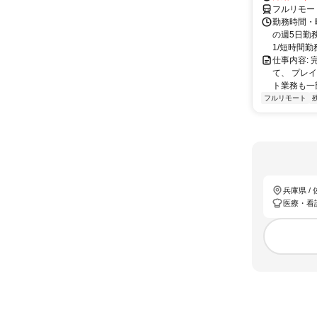
フルリモー
勤務時間・曜
の週5日勤
1/短時間勤務
仕事内容:
て、 プレ
ト業務も一
フルリモート
兵庫県 /
医療・看