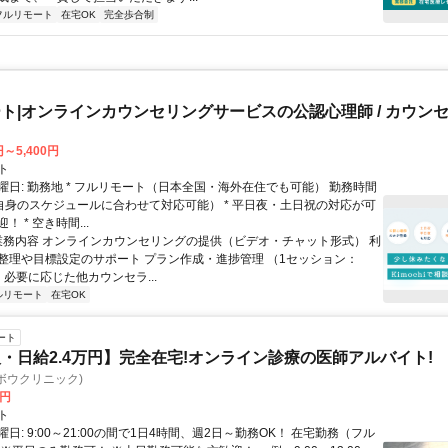
フルリモート
在宅OK
完全歩合制
ト|オンラインカウンセリングサービスの公認心理師 / カウン
円～5,400円
ト
曜日: 勤務地 * フルリモート（日本全国・海外在住でも可能） 勤務時間
ご自身のスケジュールに合わせて対応可能） * 平日夜・土日祝の対応が可
 * 空き時間...
 業務内容 オンラインカウンセリングの提供（ビデオ・チャット形式） 利
整理や目標設定のサポート プラン作成・進捗管理 （1セッション：
） 必要に応じた他カウンセラ...
ルリモート
在宅OK
ート
・日給2.4万円】完全在宅!オンライン診療の医師アルバイト!
c(ヨボウクリニック)
0円
ト
日: 9:00～21:00の間で1日4時間、週2日～勤務OK！ 在宅勤務（フル