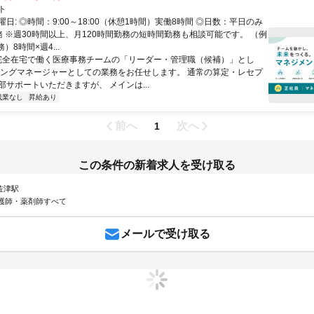
ト
日: ◎時間：9:00～18:00（休憩1時間）実働8時間 ◎日数：平日のみ
務 ※週30時間以上、月120時間勤務の短時間勤務も相談可能です。 （例
）8時間×週4...
 完全在宅で働く医療事務チームの「リーダー・管理職（候補）」とし
イングマネージャーとしての業務をお任せします。 通常の算定・レセプ
部サポートいただきますが、 メインは...
残業なし
昇給あり
前へ
次へ
1
この条件の新着求人を受け取る
 佐津駅
護師・薬剤師すべて
メールで受け取る