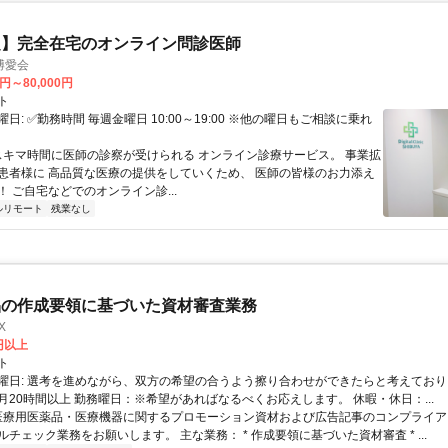
定】完全在宅のオンライン問診医師
博愛会
0円～80,000円
ト
日: ✅勤務時間 毎週金曜日 10:00～19:00 ※他の曜日もご相談に乗れ
 スキマ時間に医師の診察が受けられる オンライン診療サービス。 事業拡
患者様に 高品質な医療の提供をしていくため、 医師の皆様のお力添え
 ご自宅などでのオンライン診...
ルリモート
残業なし
品の作成要領に基づいた資材審査業務
X
0円以上
ト
曜日: 選考を進めながら、双方の希望の合うよう擦り合わせができたらと考えており
月20時間以上 勤務曜日：※希望があればなるべくお応えします。 休暇・休日：...
 医療用医薬品・医療機器に関するプロモーション資材および広告記事のコンプライアン
チェック業務をお願いします。 主な業務： * 作成要領に基づいた資材審査 * ...