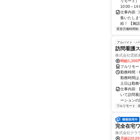
リモート） 
10:00～14:0
仕事内容:
集いたしま
給！ 【施設
変形労働時間制
アルバイト・パ
訪問看護
株式会社雲紙
時給1,300
フルリモー
勤務時間・曜
勤務時間は
土日は勤務
仕事内容:
いて訪問看
ーションの
フルリモート
完全在宅
株式会社クラ
月給220,0