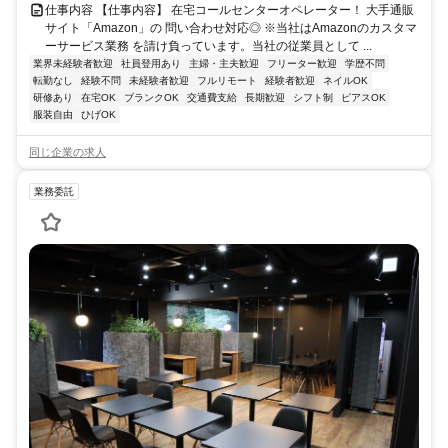
仕事内容 【仕事内容】 在宅コールセンターオペレーター！ 大手通販
サイト「Amazon」の 問い合わせ対応◎ ※当社はAmazonのカスタマ
ーサービス業務 を請け負っています。当社の従業員として ...
業界未経験者歓迎
社員登用あり
主婦・主夫歓迎
フリーター歓迎
学歴不問
転勤なし
経験不問
未経験者歓迎
フルリモート
経験者歓迎
ネイルOK
研修あり
在宅OK
ブランクOK
交通費支給
長期歓迎
シフト制
ピアスOK
服装自由
ひげOK
同じ企業の求人
業務委託