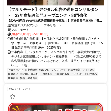
【フルリモート】デジタル広告の運用コンサルタン
ト 23年度新設部門オープニング・部門強化
【広告代理店でのWEB広告運用経験者募集！】正社員登用率7割／電通
G／全国×完全在宅／年休126日・土日祝休み／残業月平均4時間19分
電通デジタルアンカー フルリモート
フルリモート
月給250,000円～500,000円
勤務時間 総労働時間：1ヶ月あたり160時間 ・勤務曜日：月・火・
水・木・金 ・勤務時間： [1] 09:30～18:30 ・最低勤務日数（週）：5
日 残業月平均4時間19分（2025年度）
仕事内容 【デジタルマーケティング本部】部門・事業拡大に向けた
デジタル広告運用コンサルタント積極募集！ 「代理店のBPO拠点で
広告運用実務に携わっているけれど、入稿・運用だけでは物足りな
い…」 「地...
社員登用あり
固定時間制
転勤なし
フルリモート
経験者歓迎
ネイルOK
研修あり
在宅OK
賞与あり
育休あり
長期休暇あり
ピアスOK
土日祝休み
服装自由
髪型・髪色自由
アルバイト・パート