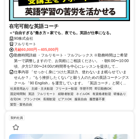
在宅可能な英語コーチ
＜“自由すぎる”働き方＞家でも、夜でも。英語が仕事になる。
90株式会社
フルリモート
月給60,000円～405,000円
勤務時間詳細 ・フルリモート・フルフレックス ※勤務時間はご希望
第一で調整しますので、お気軽にご相談ください。 ・朝6:00〜10:00
頃、夕方17:00〜24:00の時間帯を中心にレッスンを提供して...
仕事内容 「せっかく身につけた英語力、使わないまま眠らせていま
せんか？」 “もう挫折したくない”と願う人のための英語コーチングス
クール 「90 English」を運営しています。 「英語コーチ」と聞く...
社員登用あり
主婦・主夫歓迎
フリーター歓迎
学歴不問
即日勤務OK
固定時間制
英語
フルリモート
経験者歓迎
ネイルOK
有資格者歓迎
研修あり
在宅OK
ブランクOK
長期歓迎
ピアスOK
服装自由
履歴書不要
髪型・髪色自由
契約社員