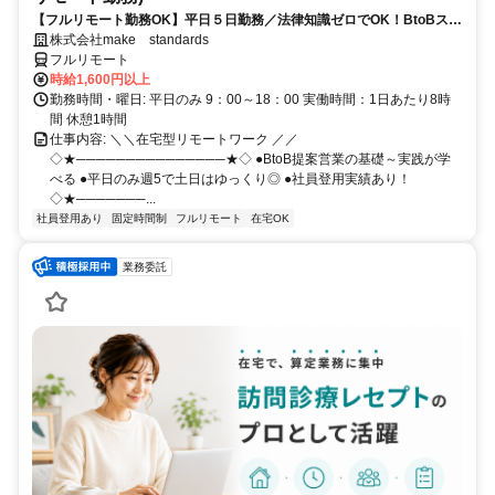
【フルリモート勤務OK】平日５日勤務／法律知識ゼロでOK！BtoBスキ
ルが身につく営業職
株式会社make standards
フルリモート
時給1,600円以上
勤務時間・曜日: 平日のみ 9：00～18：00 実働時間：1日あたり8時
間 休憩1時間
仕事内容: ＼＼在宅型リモートワーク ／／
◇★───────────────★◇ ●BtoB提案営業の基礎～実践が学
べる ●平日のみ週5で土日はゆっくり◎ ●社員登用実績あり！
◇★───────...
社員登用あり
固定時間制
フルリモート
在宅OK
業務委託