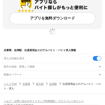
アプリを無料ダウンロード
兵庫県、佐津駅、社員登用ありのアルバイト・バイト求人情報
求人の詳細を表示
条件を追加・変更して検索
市区町村を追加・変更
関連キーワード
完全在宅ワーク 全国
シール貼り 在宅
現在地周辺
ガチャガチャ
犬カフェ
兵庫県
駅を追加・変更
バイトTOP
兵庫県
美方郡
佐津駅
社員登用ありのアルバイト・バイ
兵庫県
すべて
ト・求人
神戸市
すべて
職種を追加・変更
JR神戸線(大阪～神戸)
東灘区
灘区
兵庫区
長田区
須磨区
垂水区
北区
中央区
西区
尼崎駅
立花駅
甲子園口駅
西宮駅
さくら夙川駅
芦屋駅
甲南山手駅
摂津本山駅
住吉駅
飲食・フードサービス
姫路市
尼崎市
明石市
西宮市
洲本市
芦屋市
伊丹市
相生市
豊岡市
加古川市
赤穂市
特徴を追加・変更
六甲道駅
摩耶駅
灘駅
三ノ宮駅
元町駅
神戸駅
飲食・フードサービス
すべて
ヘルプ・お問い合わせ
サイトマップ
利用規約・プライバシーポリシー
西脇市
宝塚市
三木市
高砂市
川西市
小野市
三田市
加西市
丹波篠山市
養父市
ホールスタッフ
キッチンスタッフ
皿洗い・洗い場
精肉・鮮魚加工
給食調理
人気
[企業]求人広告の掲載相談