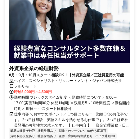
外資系企業の経理財務
8月・9月・10月スタート相談OK！【外資系企業／正社員登用の可能性
大／700万～800万／リモート勤務OK】経理財務
ヘイズ・スペシャリスト・リクルートメント・ジャパン株式会社
フルリモート
時給3,000円～4,500円
勤務時間 フレックスタイム制度 ＜勤務時間について＞ 9:00～
17:00(実働7時間00分 休憩1時間) ※残業月5～10時間程度 ＜勤務開始
時期＞ 即日～ ※スタート日相談可
仕事内容 ＼おすすめポイント／ 1つ目はリモート勤務OKのお仕事で
す。 2つ目は経験、英語スキルを活かせるお仕事です。 3つ目は正社
員登用の可能性大の求人です。 【 仕事内容 】 ・資金管理業務（日...
業界未経験者歓迎
社員登用あり
副業・WワークOK
60代も応募可
資格取得支援あり
社会保険あり
産休・育休取得実績あり
バイク通勤OK