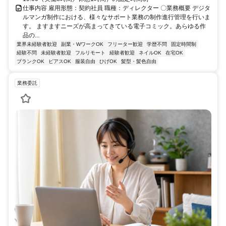
仕事内容 雇用形態：契約社員 職種：ディレクター 〇業務概要 デジタ
ルマンガ制作における、様々なサポート業務の制作進行管理を行いま
す。 ますますニーズが高まってきている電子コミック。あらゆる作
品の...
業界未経験者歓迎
副業・WワークOK
フリーター歓迎
学歴不問
固定時間制
経験不問
未経験者歓迎
フルリモート
経験者歓迎
ネイルOK
在宅OK
ブランクOK
ピアスOK
服装自由
ひげOK
髪型・髪色自由
業務委託