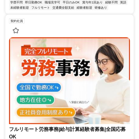
学歴不問
即日勤務OK
職場見学可
平日のみOK
賞与年1回あり
経験不問
英語
未経験者歓迎
フルリモート
交通費全額支給
経験者歓迎
研修あり
契約社員
フルリモート労務事務|給与計算経験者募集|全国応募
OK