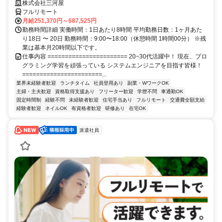
株式会社三河屋
フルリモート
月給251,370円～687,525円
勤務時間詳細 実働時間：1日あたり8時間 平均勤務日数：1ヶ月あた
り18日 〜 20日 勤務時間：9:00〜18:00（休憩時間 1時間00分） ※残
業は基本月20時間以下です。
仕事内容 ======================= 20−30代活躍中！ 現在、プロ
グラミング学習を頑張っている システムエンジニアを目指す皆様！
=======================...
業界未経験者歓迎
ランチタイム
社員登用あり
副業・WワークOK
主婦・主夫歓迎
資格取得支援あり
フリーター歓迎
学歴不問
車通勤OK
固定時間制
経験不問
未経験者歓迎
住宅手当あり
フルリモート
交通費全額支給
経験者歓迎
ネイルOK
有資格者歓迎
研修あり
在宅OK
派遣社員