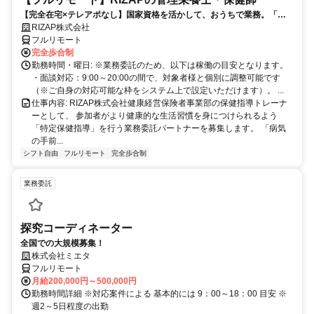
【完全在宅×テレアポなし】国家資格を活かして、おうちで業務。「も
う一つの安心」を。主婦・Wワーカー活躍中！「平日の日中だけ」「夕
RIZAP株式会社
方以降の数時間だけ」など、生活リズムに合わせた時間調整が可能で
フルリモート
す。1件ごとの成果報酬型だから、頑張った分だけ手応えのある収入
完全歩合制
に。充実のサポート体制で、安心の在宅ワークを始めませんか？
勤務時間・曜日: ※業務委託のため、以下は稼働の目安となります。
・面談対応：9:00～20:00の間で、対象者様と個別に調整可能です
（※ご自身の対応可能な枠をシステム上で設定いただけます）。 ...
仕事内容: RIZAP株式会社健康経営保険者事業部の保健指導トレーナ
ーとして、 参加者がより健康的な生活習慣を身につけられるよう
「特定保健指導」を行う業務委託パートナーを募集します。 「病気
の手前...
シフト自由
フルリモート
完全歩合制
業務委託
探究コーディネーター
全国での大規模募集！
株式会社ミエタ
フルリモート
月給200,000円～500,000円
勤務時間詳細 ※対応案件による 基本的には 9：00～18：00 目安 ※
週2～5日程度の出勤