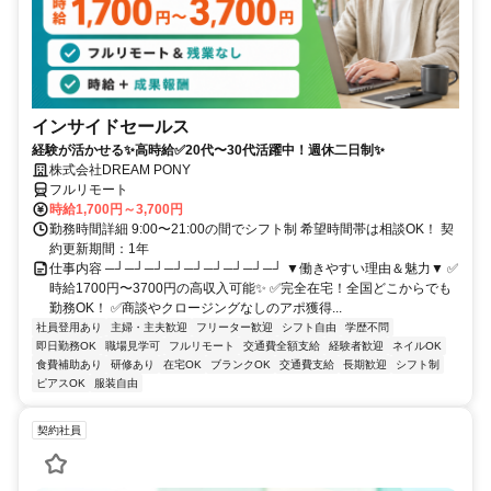
インサイドセールス
経験が活かせる✨高時給✅20代〜30代活躍中！週休二日制✨
株式会社DREAM PONY
フルリモート
時給1,700円～3,700円
勤務時間詳細 9:00〜21:00の間でシフト制 希望時間帯は相談OK！ 契
約更新期間：1年
仕事内容 ─┘─┘─┘─┘─┘─┘─┘─┘─┘ ▼働きやすい理由＆魅力▼ ✅
時給1700円〜3700円の高収入可能✨ ✅完全在宅！全国どこからでも
勤務OK！ ✅商談やクロージングなしのアポ獲得...
社員登用あり
主婦・主夫歓迎
フリーター歓迎
シフト自由
学歴不問
即日勤務OK
職場見学可
フルリモート
交通費全額支給
経験者歓迎
ネイルOK
食費補助あり
研修あり
在宅OK
ブランクOK
交通費支給
長期歓迎
シフト制
ピアスOK
服装自由
契約社員