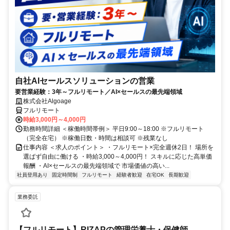
自社AIセールスソリューションの営業
要営業経験：3年～フルリモート／AI×セールスの最先端領域
株式会社Algoage
フルリモート
時給3,000円～4,000円
勤務時間詳細 ＜稼働時間帯例＞ 平日9:00～18:00 ※フルリモート
（完全在宅） ※稼働日数・時間は相談可 ※残業なし
仕事内容 ＜求人のポイント＞ ・フルリモート×完全週休2日！ 場所を
選ばず自由に働ける ・時給3,000～4,000円！ スキルに応じた高単価
報酬 ・AI×セールスの最先端領域で 市場価値の高い...
社員登用あり
固定時間制
フルリモート
経験者歓迎
在宅OK
長期歓迎
業務委託
【フルリモート】RIZAPの管理栄養士・保健師