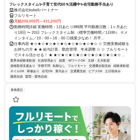
フレックスタイム✨子育て世代60％活躍中✨在宅勤務手当あり
株式会社kubellパートナー
フルリモート
月給208,000円～431,200円
勤務時間詳細 実働時間：1日あたり8時間 平均勤務日数：1ヶ月あた
り18日 〜 20日 フレックスタイム制 （標準労働時間／1日8h） ※メ
インタイム／10：00～16：00 ◎残業少なめ！ 月平...
仕事内容 ★☆★☆★☆★☆★☆★☆★☆★☆★☆ ☆ 労務実務経験を
お持ちの方 ★ ★ 給与計算、勤怠管理、年末調整 ☆ ☆ フルリモート
でスキル活かせる！ ★ ★☆★☆★☆★☆★☆★☆★☆★☆★☆ ...
業界未経験者歓迎
社員登用あり
副業・WワークOK
主婦・主夫歓迎
資格取得支援あり
学歴不問
転勤なし
フルリモート
交通費全額支給
経験者歓迎
ネイルOK
研修あり
在宅OK
賞与あり
交通費支給
ピアスOK
土日祝休み
服装自由
髪型・髪色自由
業務委託