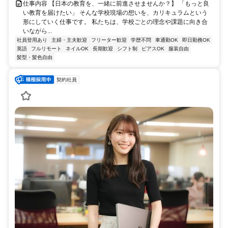
仕事内容 【日本の教育を、一緒に前進させませんか？】 「もっと良
い教育を届けたい」 そんな学校現場の想いを、カリキュラムという
形にしていく仕事です。 私たちは、学校ごとの理念や課題に向き合
いながら...
社員登用あり
主婦・主夫歓迎
フリーター歓迎
学歴不問
車通勤OK
即日勤務OK
英語
フルリモート
ネイルOK
長期歓迎
シフト制
ピアスOK
服装自由
髪型・髪色自由
契約社員