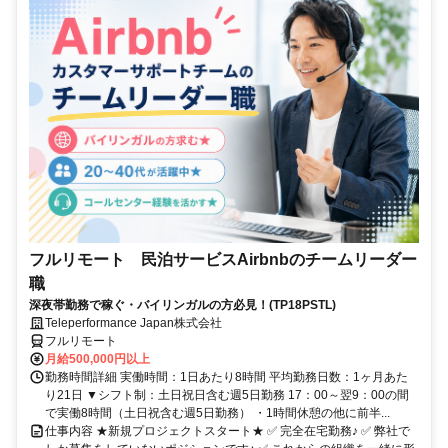
フルリモート 民泊サービスAirbnbのチームリーダー
職
深夜帯勤務で稼ぐ・バイリンガルの方必見！(TP18PSTL)
Teleperformance Japan株式会社
フルリモート
月給500,000円以上
勤務時間詳細 実働時間：1日あたり8時間 平均勤務日数：1ヶ月あた
り21日 ▼シフト制：土日祝日含む週5日勤務 17：00～翌9：00の間
で実働8時間（土日祝含む週5日勤務） ・1時間休憩の他に前半...
仕事内容 ★新規プロジェクトスタート★ ✅ 完全在宅勤務♪ ✅ 弊社で