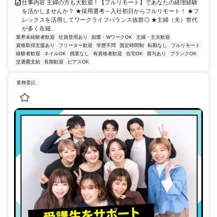
仕事内容 主婦の方も大歓迎！【フルリモート】であなたの経理経験
を活かしませんか？ ★採用選考～入社初日からフルリモート！ ★フ
レックスを活用してワークライフバランス抜群◎ ★主婦（夫）世代
が多く在籍...
業界未経験者歓迎
社員登用あり
副業・WワークOK
主婦・主夫歓迎
資格取得支援あり
フリーター歓迎
学歴不問
固定時間制
転勤なし
フルリモート
経験者歓迎
ネイルOK
残業なし
有資格者歓迎
在宅OK
賞与あり
ブランクOK
交通費支給
長期歓迎
ピアスOK
業務委託