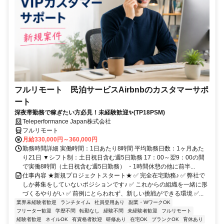
フルリモート 民泊サービスAirbnbのカスタマーサポ
ート
深夜帯勤務で稼ぎたい方必見！未経験歓迎✨(TP18PSM)
Teleperformance Japan株式会社
フルリモート
月給330,000円～360,000円
勤務時間詳細 実働時間：1日あたり8時間 平均勤務日数：1ヶ月あた
り21日 ▼シフト制：土日祝日含む週5日勤務 17：00～翌9：00の間
で実働8時間（土日祝含む週5日勤務） ・1時間休憩の他に前半...
仕事内容 ★新規プロジェクトスタート★ ✅ 完全在宅勤務♪ ✅ 弊社で
しか募集をしていないポジションです♪ ✅ これからの組織を一緒に形
づくるやりがい ✅ 前例にとらわれず、新しい挑戦ができる環境 ✅...
業界未経験者歓迎
ランチタイム
社員登用あり
副業・WワークOK
フリーター歓迎
学歴不問
転勤なし
経験不問
未経験者歓迎
フルリモート
経験者歓迎
ネイルOK
有資格者歓迎
研修あり
在宅OK
ブランクOK
育休あり