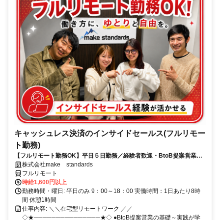
キャッシュレス決済のインサイドセールス(フルリモー
ト勤務)
【フルリモート勤務OK】平日５日勤務／経験者歓迎・BtoB提案営業で
スキルアップ
株式会社make standards
フルリモート
時給1,600円以上
勤務時間・曜日: 平日のみ 9：00～18：00 実働時間：1日あたり8時
間 休憩1時間
仕事内容: ＼＼在宅型リモートワーク ／／
◇★───────────────★◇ ●BtoB提案営業の基礎～実践が学