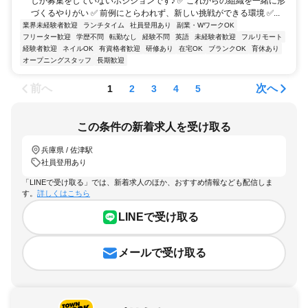
しか募集をしていないポジションです♪ ✅ これからの組織を一緒に形
づくるやりがい ✅ 前例にとらわれず、新しい挑戦ができる環境 ✅...
業界未経験者歓迎
ランチタイム
社員登用あり
副業・WワークOK
フリーター歓迎
学歴不問
転勤なし
経験不問
英語
未経験者歓迎
フルリモート
経験者歓迎
ネイルOK
有資格者歓迎
研修あり
在宅OK
ブランクOK
育休あり
オープニングスタッフ
長期歓迎
前へ
次へ
1
2
3
4
5
この条件の新着求人を受け取る
兵庫県 / 佐津駅
社員登用あり
「LINEで受け取る」では、新着求人のほか、おすすめ情報なども配信しま
す。
詳しくはこちら
LINEで受け取る
メールで受け取る