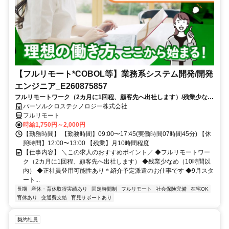
【フルリモート*COBOL等】業務系システム開発/開発
エンジニア_E260875857
フルリモートワーク（2カ月に1回程、顧客先へ出社します）/残業少なめ
（10時間以内）/正社員登用可能性あり＊紹介予定派遣のお仕事です/9月
パーソルクロステクノロジー株式会社
スタート/経験を活かせます
フルリモート
時給1,750円～2,000円
【勤務時間】 【勤務時間】09:00〜17:45(実働時間07時間45分) 【休
憩時間】12:00〜13:00 【残業】月10時間程度
【仕事内容】 ＼この求人のおすすめポイント／ ◆フルリモートワー
ク（2カ月に1回程、顧客先へ出社します） ◆残業少なめ（10時間以
内） ◆正社員登用可能性あり＊紹介予定派遣のお仕事です ◆9月スタ
ート...
長期
産休・育休取得実績あり
固定時間制
フルリモート
社会保険完備
在宅OK
育休あり
交通費支給
育児サポートあり
契約社員