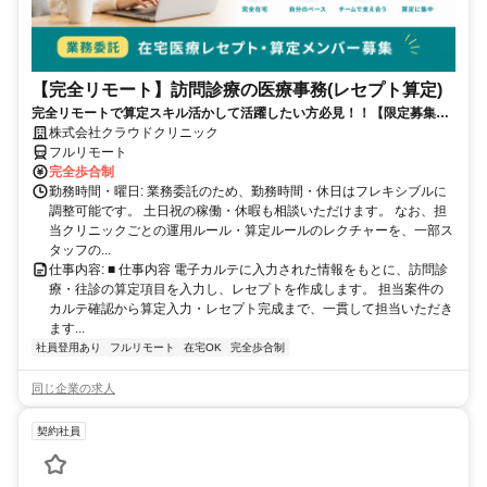
【完全リモート】訪問診療の医療事務(レセプト算定)
完全リモートで算定スキル活かして活躍したい方必見！！【限定募集】
完全リモート｜在宅医療レセプト算定（成果報酬型／業務委託）
株式会社クラウドクリニック
フルリモート
完全歩合制
勤務時間・曜日: 業務委託のため、勤務時間・休日はフレキシブルに
調整可能です。 土日祝の稼働・休暇も相談いただけます。 なお、担
当クリニックごとの運用ルール・算定ルールのレクチャーを、一部ス
タッフの...
仕事内容: ■ 仕事内容 電子カルテに入力された情報をもとに、訪問診
療・往診の算定項目を入力し、レセプトを作成します。 担当案件の
カルテ確認から算定入力・レセプト完成まで、一貫して担当いただき
ます...
社員登用あり
フルリモート
在宅OK
完全歩合制
同じ企業の求人
契約社員