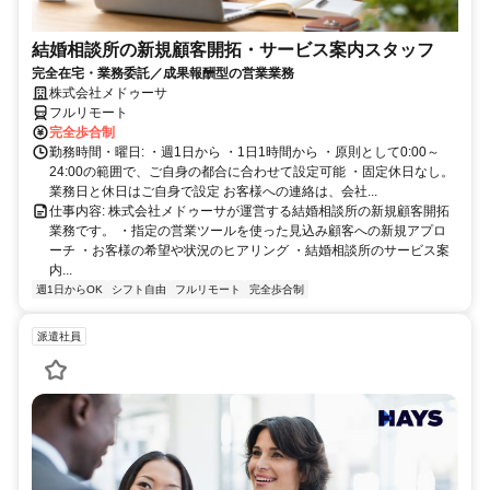
結婚相談所の新規顧客開拓・サービス案内スタッフ
完全在宅・業務委託／成果報酬型の営業業務
株式会社メドゥーサ
フルリモート
完全歩合制
勤務時間・曜日: ・週1日から ・1日1時間から ・原則として0:00～
24:00の範囲で、ご自身の都合に合わせて設定可能 ・固定休日なし。
業務日と休日はご自身で設定 お客様への連絡は、会社...
仕事内容: 株式会社メドゥーサが運営する結婚相談所の新規顧客開拓
業務です。 ・指定の営業ツールを使った見込み顧客への新規アプロ
ーチ ・お客様の希望や状況のヒアリング ・結婚相談所のサービス案
内...
週1日からOK
シフト自由
フルリモート
完全歩合制
派遣社員