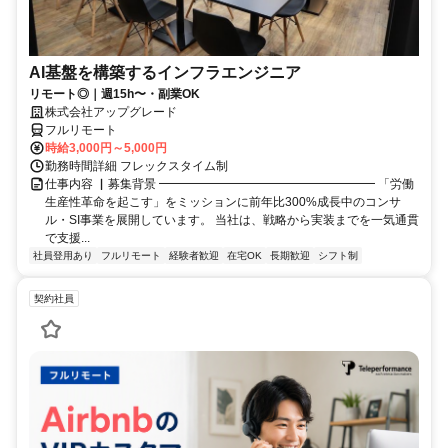
AI基盤を構築するインフラエンジニア
リモート◎｜週15h〜・副業OK
株式会社アップグレード
フルリモート
時給3,000円～5,000円
勤務時間詳細 フレックスタイム制
仕事内容 ▏募集背景 ━━━━━━━━━━━━━━━━━━ 「労働
生産性革命を起こす」をミッションに前年比300%成長中のコンサ
ル・SI事業を展開しています。 当社は、戦略から実装までを一気通貫
で支援...
社員登用あり
フルリモート
経験者歓迎
在宅OK
長期歓迎
シフト制
契約社員