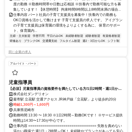
度の勤務 ※勤務時間帯や日数は応相談 ※扶養内で勤務可能な方を募
集しています！ 【休憩時間】 拘束時間6時間以上8時間未満の場合...
仕事内容 パート社員の子育て支援員を募集中！扶養内での勤務も
OK◎資格を活かして働けます 子育て支援員の求人です。 アイグラン
の子育て支援員は保育園の環境をよりよくする為に、 保育のサポー
ト、保育園内...
主婦・主夫歓迎
学歴不問
平日のみOK
未経験者歓迎
経験者歓迎
有資格者歓迎
研修あり
ブランクOK
交通費支給
フルタイム歓迎
週2・3日からOK
シフト制
同じ企業の求人
アルバイト・パート
児童指導員
【必須】児童指導員の資格要件を満たしている方/1日2時間・週1日から
OK
株式会社ダンデリオン
最寄駅 立花駅 交通アクセス JR神戸線「立花駅」より徒歩約20分
時給1,300円～1,600円
兵庫県尼崎市
勤務時間 13:30 〜 18:30 ※1日2時間～勤務OKです！ ※サービス提供
時間は14:30〜17:30が中心です。
仕事内容 ================================= 失敗を責めない
温かい職場で 週1日・2時間～OK！ 未経験やブランクがあっても安心