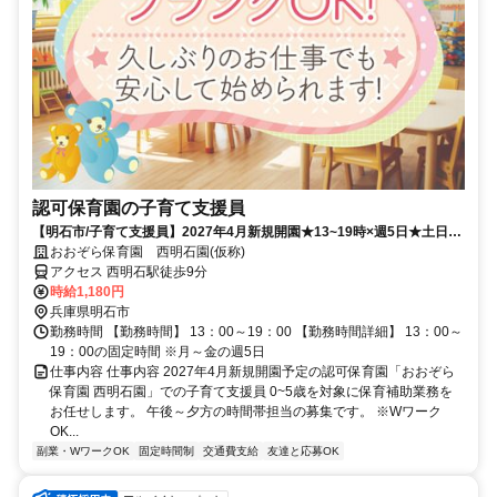
認可保育園の子育て支援員
【明石市/子育て支援員】2027年4月新規開園★13~19時×週5日★土日祝
休み★西明石駅から徒歩9分★オープニングスタッフの募集です！
おおぞら保育園 西明石園(仮称)
アクセス 西明石駅徒歩9分
時給1,180円
兵庫県明石市
勤務時間 【勤務時間】 13：00～19：00 【勤務時間詳細】 13：00～
19：00の固定時間 ※月～金の週5日
仕事内容 仕事内容 2027年4月新規開園予定の認可保育園「おおぞら
保育園 西明石園」での子育て支援員 0~5歳を対象に保育補助業務を
お任せします。 午後～夕方の時間帯担当の募集です。 ※Wワーク
OK...
副業・WワークOK
固定時間制
交通費支給
友達と応募OK