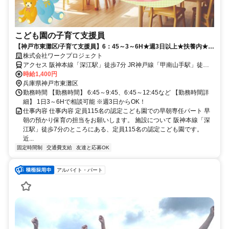
こども園の子育て支援員
【神戸市東灘区/子育て支援員】6：45～3～6H★週3日以上★扶養内★朝
の短時間☆勤務時間相談OK
株式会社ワークプロジェクト
アクセス 阪神本線「深江駅」徒歩7分 JR神戸線「甲南山手駅」徒歩
10分
時給1,400円
兵庫県神戸市東灘区
勤務時間 【勤務時間】 6:45～9:45、6:45～12:45など 【勤務時間詳
細】 1日3～6Hで相談可能 ※週3日からOK！
仕事内容 仕事内容 定員115名の認定こども園での早朝専任パート 早
朝の預かり保育の担当をお願いします。 施設について 阪神本線「深
江駅」徒歩7分のところにある、定員115名の認定こども園です。
近...
固定時間制
交通費支給
友達と応募OK
アルバイト・パート