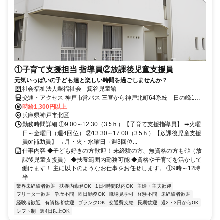
①子育て支援担当 指導員②放課後児童支援員
元気いっぱいの子ども達と楽しい時間を過ごしませんか？
社会福祉法人翠福祉会 箕谷児童館
交通・アクセス 神戸市営バス 三宮から神戸北町64系統「日の峰1丁
目」バス停から徒歩5分 神鉄「箕谷」駅～徒歩12分
時給1,300円以上
兵庫県神戸市北区
勤務時間詳細 ①9:00～12:30（3.5ｈ）【子育て支援指導員】 ➡火曜
日～金曜日（週4回位） ②13:30～17:00（3.5ｈ）【放課後児童支援
員or補助員】 →月・火・水曜日（週3回位...
仕事内容 ◆子ども好きの方歓迎！ 未経験の方、無資格の方も◎（放
課後児童支援員） ◆扶養範囲内勤務可能 ◆資格や子育てを活かして
働けます！ 主に以下のようなお仕事をお任せします。 ①9時～12時
半...
業界未経験者歓迎
扶養内勤務OK
1日4時間以内OK
主婦・主夫歓迎
フリーター歓迎
学歴不問
即日勤務OK
職場見学可
経験不問
未経験者歓迎
経験者歓迎
有資格者歓迎
ブランクOK
交通費支給
長期歓迎
週2・3日からOK
シフト制
週4日以上OK