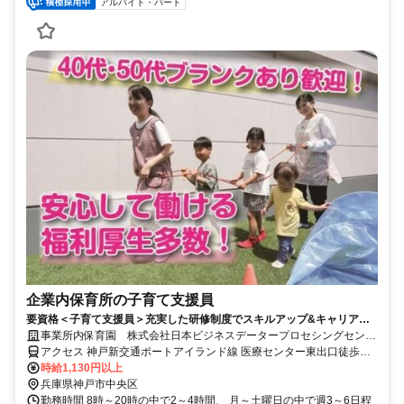
アルバイト・パート
企業内保育所の子育て支援員
要資格＜子育て支援員＞充実した研修制度でスキルアップ&キャリアア
ップできます◎Web面接実施中
事業所内保育園 株式会社日本ビジネスデータープロセシングセンタ
ー NDCにこにこ保育園
アクセス 神戸新交通ポートアイランド線 医療センター東出口徒歩約2
分、神戸新交通ポートアイランド線 市民広場西出口徒歩約9分、神戸
時給1,130円以上
新交通ポートアイランド線 南公園西出口徒歩約10分
兵庫県神戸市中央区
勤務時間 8時～20時の中で2～4時間、 月～土曜日の中で週3～6日程