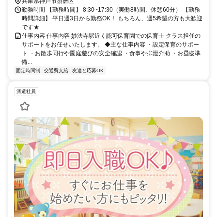
兵庫県神戸市須磨区
勤務時間 【勤務時間】 8:30~17:30（実働8時間、休憩60分） 【勤務
時間詳細】 平日週3日から勤務OK！ もちろん、週5希望の方も大歓迎
です★
仕事内容 仕事内容 妙法寺駅近く認可保育園での保育士 クラス担任の
サポートをお任せいたします。 ◆主な仕事内容 ・設定保育のサポー
ト ・お散歩同行や園庭遊びの安全確認 ・食事や排泄介助 ・お昼寝準
備...
固定時間制
交通費支給
友達と応募OK
派遣社員