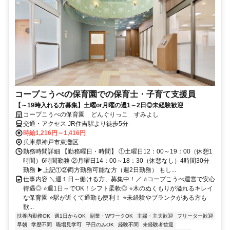
コープこうべの保育園での保育士・子育て支援員
【～19時入れる方募集】土曜or月曜の週1～2日◎未経験歓迎
コープこうべの保育園 どんぐりっこ すみよし
交通・アクセス JR住吉駅より徒歩5分
時給1,216円～1,416円
兵庫県神戸市東灘区
勤務時間詳細 【勤務曜日・時間】 ①土曜日12：00～19：00（休憩1
時間）6時間勤務 ②月曜日14：00～18：30（休憩なし）4時間30分
勤務 ▶上記①②両方勤務可能な方（週2日勤務） もし...
仕事内容 ＼週１日～働ける方、募集中！／ ⭐コープこうべ運営で安心
待遇◎ ⭐週1日～でOK！シフト柔軟◎ ⭐木のぬくもりが溢れるキレイ
な保育園 ⭐駅が近くて通勤も便利！ ⭐未経験やブランクがある方も
歓...
扶養内勤務OK
週1日からOK
副業・WワークOK
主婦・主夫歓迎
フリーター歓迎
早朝
学歴不問
職場見学可
平日のみOK
経験不問
未経験者歓迎