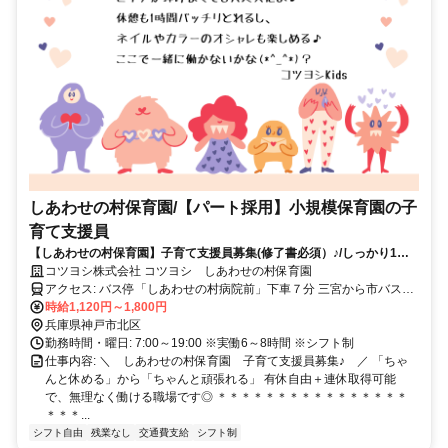
しあわせの村保育園/【パート採用】小規模保育園の子
育て支援員
【しあわせの村保育園】子育て支援員募集(修了書必須）♪/しっかり1時
間休憩＋外出OK◎有休も自由に取得できるから、無理なく長く働ける環
コツヨシ株式会社 コツヨシ しあわせの村保育園
境です◎オンとオフのメリハリを大切にしています♪/残業なし・持ち帰
アクセス: バス停「しあわせの村病院前」下車７分 三宮から市バス66
りゼロ◎/急なお休みも柔軟に対応できる体制◎/ネイル・髪色OK◎/有休
系統（しあわせの村行）約40分
時給1,120円～1,800円
消化率100％/一人で抱え込まず、チームで子どもを育てる保育に共感で
兵庫県神戸市北区
きる人/自分らしく働ける環境◎
勤務時間・曜日: 7:00～19:00 ※実働6～8時間 ※シフト制
仕事内容: ＼ しあわせの村保育園 子育て支援員募集♪ ／ 「ちゃ
んと休める」から「ちゃんと頑張れる」 有休自由＋連休取得可能
で、無理なく働ける職場です◎ ＊＊＊＊＊＊＊＊＊＊＊＊＊＊＊＊
＊＊＊...
シフト自由
残業なし
交通費支給
シフト制