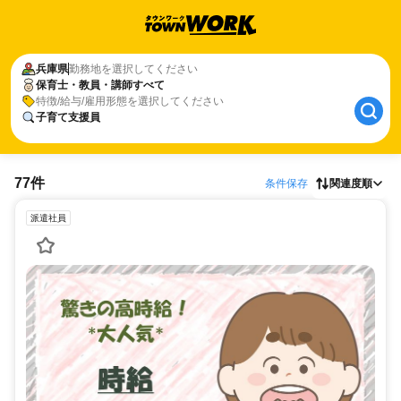
兵庫県
勤務地を選択してください
保育士・教員・講師すべて
特徴/給与/雇用形態を選択してください
子育て支援員
77件
条件保存
関連度順
派遣社員