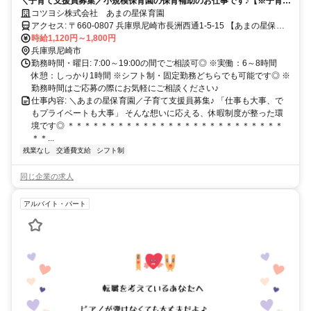
＼子育て支援員募集／小規模保育園の保育補助のお仕事です♪【※子育て
支援員研修修了証必須※】働きやすさも、休みやすさも妥協しない♪自由
コツヨシ株式会社 あまの星保育園
に取れる有休と連休制度で、自分らしい働き方を実現できます◎/未経
アクセス: 〒660-0807 兵庫県尼崎市長洲西通1-5-15 【あまの星保育
験・ブランクある方でも大丈夫◎/ネイル・髪色OK◎急なお休みにも柔
園】
時給1,120円～1,800円
軟に対応◎/有休は理由不問で自由に使える♪有休取得率100％◎/残業な
兵庫県尼崎市
し・持ち帰り仕事ゼロ◎/子どもと向き合える環境が整っています◎
勤務時間・曜日: 7:00～19:00の間でご相談可◎ ※実働：6～8時間
休憩：しっかり1時間 ※シフト制・固定勤務どちらでも可能です◎ ※
勤務時間はご応募の際にお気軽にご相談ください♪
仕事内容: ＼あまの星保育園／子育て支援員募集♪ 「仕事も大事、で
もプライベートも大事」 そんな想いに応える、休暇制度が整った環
境です◎ ＊＊＊＊＊＊＊＊＊＊＊＊＊＊＊＊＊＊＊＊＊＊＊＊＊＊
＊＊...
残業なし
交通費支給
シフト制
同じ企業の求人
アルバイト・パート