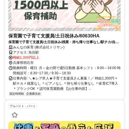
保育園で子育て支援員/土日祝休み/60630HA
保育園で子育て支援員/土日祝休み/残業・持ち帰り仕事なし/駅チカ/自転
車・バイク通勤OK/60630HA
みんなの保育 (株式会社トリサン)
アクセス: 魚住駅
時給1,300円以上
兵庫県明石市
勤務時間・曜日: 月～金の間で週5日勤務 基本シフト：9:00～18:00 時
間相談可：8:30~17:30／9:30～18:30
仕事内容: ＼★レア求人★子育て支援員さん募集！／ 時給1,300円 ×
駅チカ × 残業なし ＊ピアノなし ＊持ち帰り仕事なし ＊保育ICT導入
＊ブランクOK ＊認可保育園勤務 【お仕事内容】...
固定時間制
交通費支給
アルバイト・パート