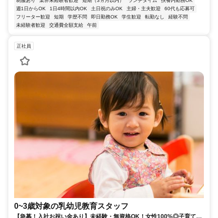
制服あり
業界未経験者歓迎
短期（3ヵ月以内）
ランチタイム
扶養内勤務OK
週1日からOK
1日4時間以内OK
土日祝のみOK
主婦・主夫歓迎
60代も応募可
フリーター歓迎
短期
学歴不問
即日勤務OK
学生歓迎
転勤なし
経験不問
未経験者歓迎
交通費全額支給
午前
正社員
0~3歳対象の乳幼児教育スタッフ
【急募！入社お祝い金あり】未経験・無資格OK！女性100%◎子育て経