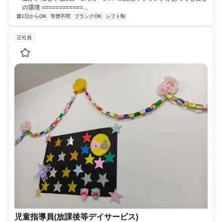
の環境 ============...
週1日からOK
学歴不問
ブランクOK
シフト制
正社員
児童指導員(放課後等デイサービス)