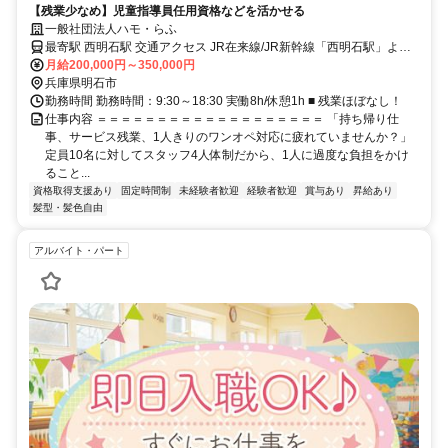
【残業少なめ】児童指導員任用資格などを活かせる
一般社団法人ハモ・らふ
最寄駅 西明石駅 交通アクセス JR在来線/JR新幹線「西明石駅」より
月給200,000円～350,000円
徒歩7分 車通勤可 自転車通勤可 駐車場・駐輪場完備
兵庫県明石市
勤務時間 勤務時間：9:30～18:30 実働8h/休憩1h ■ 残業ほぼなし！
仕事内容 ＝＝＝＝＝＝＝＝＝＝＝＝＝＝＝＝＝＝＝ 「持ち帰り仕
事、サービス残業、1人きりのワンオペ対応に疲れていませんか？」
定員10名に対してスタッフ4人体制だから、1人に過度な負担をかけ
ること...
資格取得支援あり
固定時間制
未経験者歓迎
経験者歓迎
賞与あり
昇給あり
髪型・髪色自由
アルバイト・パート