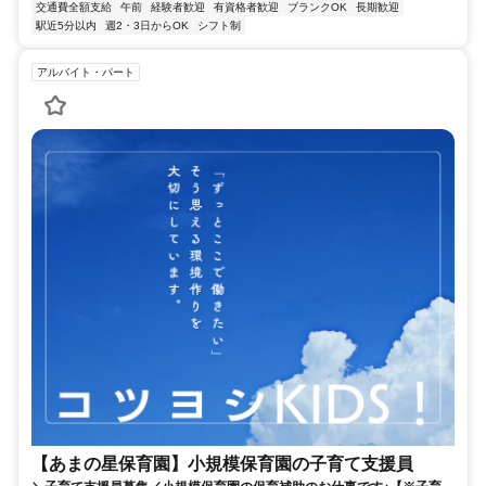
交通費全額支給
午前
経験者歓迎
有資格者歓迎
ブランクOK
長期歓迎
駅近5分以内
週2・3日からOK
シフト制
アルバイト・パート
【あまの星保育園】小規模保育園の子育て支援員