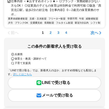
仕事内容 ＜★おすすめポイント★＞ ◎ブランク・実務経験が少ない
方もOK！ ◎従業員の子どもの保育は特別料金で利用可能 ◎阪急「西
宮北口駅」徒歩2分の好立地 【仕事内容】 0～2歳児の保育業務のサ
ポ...
業界未経験者歓迎
主婦・主夫歓迎
フリーター歓迎
学歴不問
午前
経験者歓迎
夕方
ブランクOK
交通費支給
長期歓迎
フルタイム歓迎
駅近5分以内
シフト制
前へ
次へ
1
2
3
4
この条件の新着求人を受け取る
兵庫県
保育士・教員・講師すべて
子育て支援員
「LINEで受け取る」では、新着求人のほか、おすすめ情報なども配信しま
す。
詳しくはこちら
LINEで受け取る
メールで受け取る