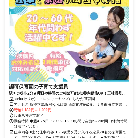
認可保育園の子育て支援員
駅チカ徒歩2分★曜日や時間のご相談可能♪扶養内勤務OK！正社員登用
制度あり♪
serio(セリオ) トレジャーキッズにしなだ保育園
アクセス 阪神本線/阪神なんば線 西灘徒歩約2分、ＪＲ東海道本線 摩
耶南口徒歩約7分、阪神本線/阪神なんば線 岩屋（阪神線）徒歩約9分
時給1,180円～1,200円
車通勤可（駐車場代自己負担）※規定あり バイク・自転車通勤
兵庫県神戸市灘区
OK（駐輪場あり）
勤務時間 ◆週4～5日 ・8:00～18:00の間で実働6～8時間 （休憩時間
は法定どおり）
仕事内容 ■主な仕事内容 0～5歳児を受け入れる定員70名の保育園で
す。 主に保育のサポート業務をお願いいたします。 ■具体的には ・