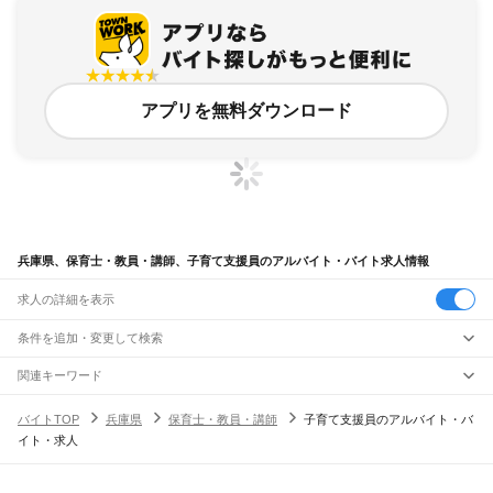
アプリを無料ダウンロード
兵庫県、保育士・教員・講師、子育て支援員のアルバイト・バイト求人情報
求人の詳細を表示
条件を追加・変更して検索
市区町村を追加・変更
関連キーワード
兵庫県 保育士・教員・講師 児童発達支援
兵庫県 保育士・教員・講師 教育
兵庫県
駅を追加・変更
バイトTOP
兵庫県
保育士・教員・講師
子育て支援員のアルバイト・バ
兵庫県 保育士・教員・講師 ボランティア
兵庫県 保育士・教員・講師 塾講師
兵庫県
すべて
イト・求人
兵庫県 保育士・教員・講師 保育補助・学童 塾
神戸市
すべて
職種を追加・変更
JR神戸線(大阪～神戸)
バイトTOP
子育て支援員
兵庫県 子育て支援員
東灘区
灘区
兵庫区
長田区
須磨区
垂水区
北区
中央区
西区
尼崎駅
立花駅
甲子園口駅
西宮駅
さくら夙川駅
芦屋駅
甲南山手駅
摂津本山駅
住吉駅
保育士・教員・講師すべて 子育て支援員
飲食・フードサービス
姫路市
尼崎市
明石市
西宮市
洲本市
芦屋市
伊丹市
相生市
豊岡市
加古川市
赤穂市
特徴を追加・変更
六甲道駅
摩耶駅
灘駅
三ノ宮駅
元町駅
神戸駅