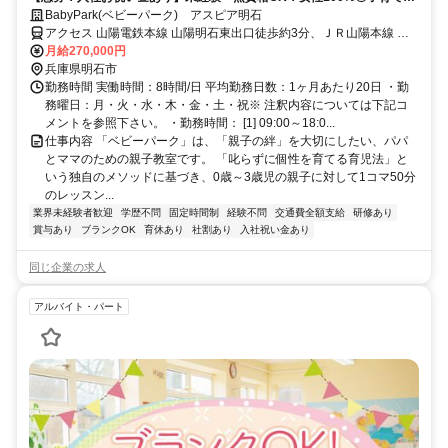
験活かせる乳幼児教育スタッフ
BabyPark(ベビーパーク) アスピア明石
アクセス 山陽電鉄本線 山陽明石東出口徒歩約3分、ＪＲ山陽本線 明
石南口徒歩約4分
月給270,000円
兵庫県明石市
勤務時間 実働時間：8時間/日 平均勤務日数：1ヶ月あたり20日 ・勤
務曜日：月・火・水・木・金・土・祝※ 注釈内容については下記コ
メントを参照下さい。 ・勤務時間： [1] 09:00～18:0...
仕事内容 「ベビーパーク」は、「親子の絆」を大切にしたい、パパ
とママのための親子教室です。 「叱らずに個性を育てる育児法」と
いう独自のメソッドに基づき、0歳～3歳児の親子に対して1コマ50分
のレッスン...
業界未経験者歓迎
学歴不問
固定時間制
経験不問
交通費全額支給
研修あり
賞与あり
ブランクOK
育休あり
社割あり
入社祝い金あり
同じ企業の求人
アルバイト・パート