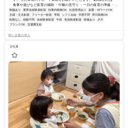
食事や遊びなど保育の補助 ・午睡の見守り ・一日の保育の準備 ・...
制服あり
業界未経験者歓迎
扶養内勤務OK
社員登用あり
副業・WワークOK
主婦・主夫歓迎
フリーター歓迎
早朝
シフト自由
学歴不問
即日勤務OK
転勤なし
経験不問
未経験者歓迎
午前
有資格者歓迎
研修あり
夕方
ブランクOK
交通費支給
同じ企業の求人
正社員