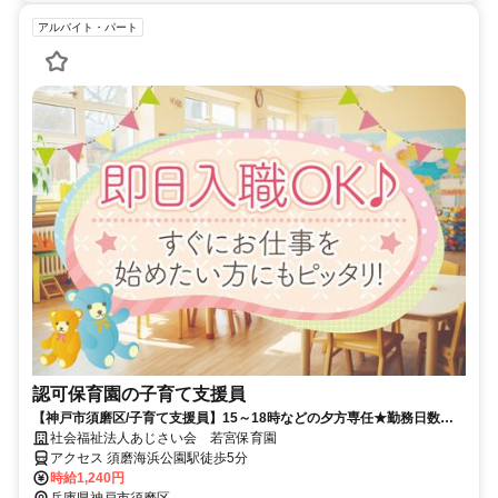
アルバイト・パート
認可保育園の子育て支援員
【神戸市須磨区/子育て支援員】15～18時などの夕方専任★勤務日数相
談OK★60代活躍中★定員50名の認可保育園！
社会福祉法人あじさい会 若宮保育園
アクセス 須磨海浜公園駅徒歩5分
時給1,240円
兵庫県神戸市須磨区