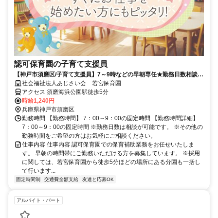
認可保育園の子育て支援員
【神戸市須磨区/子育て支援員】7～9時などの早朝専任★勤務日数相談
OK★60代活躍中★定員50名の認可保育園！
社会福祉法人あじさい会 若宮保育園
アクセス 須磨海浜公園駅徒歩5分
時給1,240円
兵庫県神戸市須磨区
勤務時間 【勤務時間】 7：00～9：00の固定時間 【勤務時間詳細】
7：00～9：00の固定時間 ※勤務日数は相談が可能です。 ※その他の
勤務時間をご希望の方はお気軽にご相談ください。
仕事内容 仕事内容 認可保育園での保育補助業務をお任せいたしま
す。 早朝の時間帯にご勤務いただける方を募集しています。 ※採用
に関しては、若宮保育園から徒歩5分ほどの場所にある分園も一括し
て行います...
固定時間制
交通費全額支給
友達と応募OK
アルバイト・パート