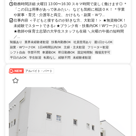
勤務時間詳細 火曜日 13:00〜16:30 スキマ時間で楽しく働けます◎ ＊
「この日は用事があって休みたい」 なども気軽に相談ＯＫ！ ＊学業
や家事・育児・介護等と両立、 かけもち・副業・Ｗワ...
仕事内容 ＜子どもと接するのが好きな方、大歓迎！＞ ★無資格OK！
未経験でスタートできる♪ ★ブランク有・扶養内OK！Wワークにも◎
★教師や保育士志望の大学生スタッフも在籍 ＼火曜の午後の短時間
／...
制服あり
業界未経験者歓迎
扶養内勤務OK
社員登用あり
週1日からOK
副業・WワークOK
1日4時間以内OK
主婦・主夫歓迎
フリーター歓迎
シフト自由
学歴不問
車通勤OK
即日勤務OK
固定時間制
職場見学可
平日のみOK
学生歓迎
転勤なし
経験不問
未経験者歓迎
アルバイト・パート