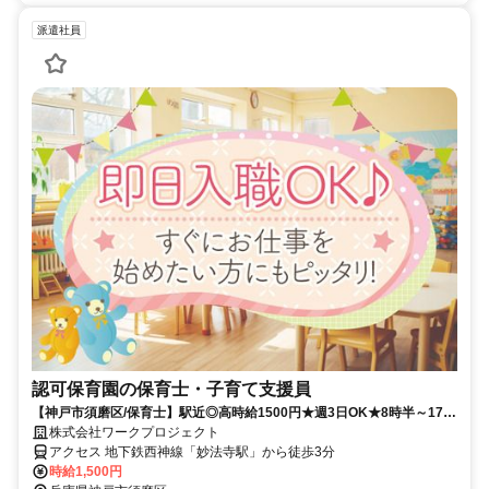
派遣社員
認可保育園の保育士・子育て支援員
【神戸市須磨区/保育士】駅近◎高時給1500円★週3日OK★8時半～17時
半の固定勤務☆派遣のお仕事♪
株式会社ワークプロジェクト
アクセス 地下鉄西神線「妙法寺駅」から徒歩3分
時給1,500円