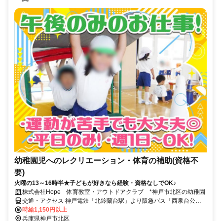
幼稚園児へのレクリエーション・体育の補助(資格不
要)
火曜の13～16時半★子どもが好きなら経験・資格なしでOK♪
株式会社Hope 体育教室・アウトドアクラブ *神戸市北区の幼稚園
交通・アクセス 神戸電鉄「北鈴蘭台駅」より阪急バス「西泉台公園
前」下車徒歩3分 ＊車通勤応相談 ＊幼稚園に直行直帰でＯＫ
時給1,150円以上
兵庫県神戸市北区