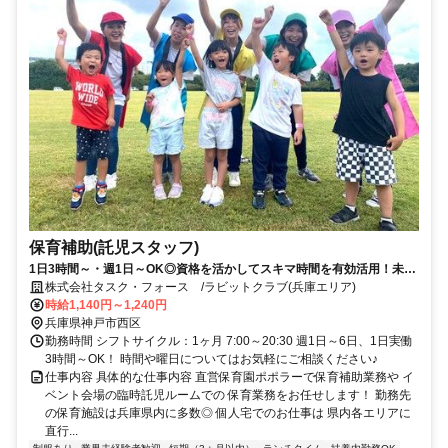
保育補助(託児スタッフ)
1日3時間～・週1日～OK◎資格を活かしてスキマ時間を有効活用！未経
験・ブランクありも大歓迎♪
株式会社タスク・フォース /ラビットクラブ(兵庫エリア)
時給1,140円～1,240円
兵庫県神戸市西区
勤務時間 シフトサイクル：1ヶ月 7:00～20:30 週1日～6日、1日実働
3時間～OK！ 時間や曜日についてはお気軽にご相談ください♪
仕事内容 具体的な仕事内容 直営保育園ポポラーで保育補助業務や イ
ベント会場の臨時託児ルームでの 保育業務をお任せします！ 勤務先
の保育施設は兵庫県内に多数◎ 個人宅でのお仕事は 県内各エリアに
直行...