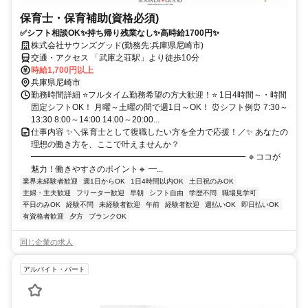
保育士・保育補助(資格必須)
✅シフト相談OK✨持ち帰り残業なし✨高時給1700円✨
株式会社サウンズグッド(勤務先:兵庫県尼崎市)
交通・アクセス 「武庫之荘駅」より徒歩10分
時給1,700円以上
兵庫県尼崎市
勤務時間詳細 ⭐フルタイム勤務希望の方大歓迎！⭐ 1日4時間～・時間
固定シフトOK！ 月曜～土曜の間で週1日～OK！ ⏰シフト例⏰ 7:30～
13:30 8:00～14:00 14:00～20:00...
仕事内容 ✨＼保育士として復職したい方を全力で応援！／✨ あなたの
理想の働き方を、ここで叶えませんか？
━━━━━━━━━━━━━━━━━━━━━━━━━━ 🔹ココが
魅力！働きやすさのポイント🔹 ━...
業界未経験者歓迎
週1日からOK
1日4時間以内OK
土日祝のみOK
主婦・主夫歓迎
フリーター歓迎
早朝
シフト自由
学歴不問
職場見学可
平日のみOK
経験不問
未経験者歓迎
午前
経験者歓迎
週払いOK
即日払いOK
有資格者歓迎
夕方
ブランクOK
同じ企業の求人
アルバイト・パート