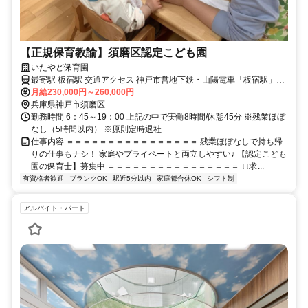
【正規保育教諭】須磨区認定こども園
いたやど保育園
最寄駅 板宿駅 交通アクセス 神戸市営地下鉄・山陽電車「板宿駅」よ
り徒歩3分 ●バイク通勤OK ※転勤の可能性あり（徒歩5分の小規模保
月給230,000円～260,000円
育園）
兵庫県神戸市須磨区
勤務時間 6：45～19：00 上記の中で実働8時間/休憩45分 ※残業ほぼ
なし（5時間以内） ※原則定時退社
仕事内容 ＝＝＝＝＝＝＝＝＝＝＝＝＝＝＝＝ 残業ほぼなしで持ち帰
りの仕事もナシ！ 家庭やプライベートと両立しやすい♪ 【認定こども
園の保育士】募集中 ＝＝＝＝＝＝＝＝＝＝＝＝＝＝＝＝ ↓↓求...
有資格者歓迎
ブランクOK
駅近5分以内
家庭都合休OK
シフト制
アルバイト・パート