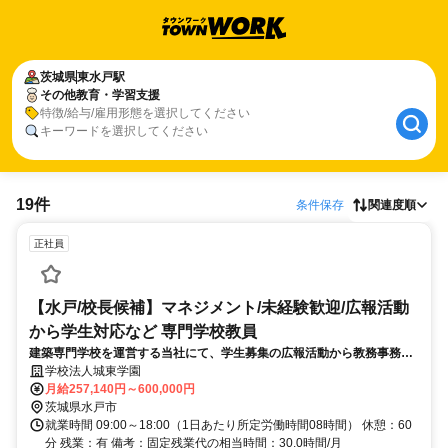
茨城県
東水戸駅
その他教育・学習支援
特徴/給与/雇用形態を選択してください
キーワードを選択してください
19件
条件保存
関連度順
正社員
【水戸/校長候補】マネジメント/未経験歓迎/広報活動
から学生対応など 専門学校教員
建築専門学校を運営する当社にて、学生募集の広報活動から教務事務、
学生対応、将来の校長職を見据えた拠点マネジメント業務をお任せしま
学校法人城東学園
す。現場経験を積んだ後、1～3年での校長昇進を期待するポジションで
月給257,140円～600,000円
す。
茨城県水戸市
就業時間 09:00～18:00（1日あたり所定労働時間08時間） 休憩：60
分 残業：有 備考：固定残業代の相当時間：30.0時間/月