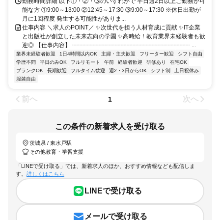
勤務時間詳細 以下①・②・③のいずれかで 平日週2日以上ご勤務が可
能な方 ①9:00～13:00 ②12:45～17:30 ③9:00～17:30 ※休日出勤が
月に1回程度 発生する可能性がありま...
仕事内容 ＼求人のPOINT／ ✨次世代を担う人材育成に貢献 ✨IT企業
と出版社が創立した未来志向の学園 ✨高時給！教育業界未経験者も歓
迎◎ 【仕事内容】 ┈┈┈┈┈┈┈┈┈┈┈┈┈┈┈┈┈┈┈┈ ...
業界未経験者歓迎
1日4時間以内OK
主婦・主夫歓迎
フリーター歓迎
シフト自由
学歴不問
平日のみOK
フルリモート
午前
経験者歓迎
研修あり
在宅OK
ブランクOK
長期歓迎
フルタイム歓迎
週2・3日からOK
シフト制
土日祝休み
服装自由
前へ
次へ
1
この条件の新着求人を受け取る
茨城県 / 東水戸駅
その他教育・学習支援
「LINEで受け取る」では、新着求人のほか、おすすめ情報なども配信しま
す。
詳しくはこちら
LINEで受け取る
メールで受け取る