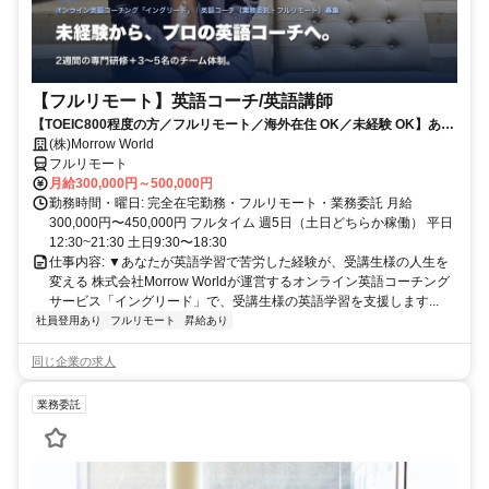
【フルリモート】英語コーチ/英語講師
【TOEIC800程度の方／フルリモート／海外在住 OK／未経験 OK】あな
たが英語学習で経験した失敗も成功も。すべてが、受講生の人生を変え
(株)Morrow World
るお仕事です。
フルリモート
月給300,000円～500,000円
勤務時間・曜日: 完全在宅勤務・フルリモート・業務委託 月給
300,000円〜450,000円 フルタイム 週5日（土日どちらか稼働） 平日
12:30~21:30 土日9:30〜18:30
仕事内容: ▼あなたが英語学習で苦労した経験が、受講生様の人生を
変える 株式会社Morrow Worldが運営するオンライン英語コーチング
サービス「イングリード」で、受講生様の英語学習を支援します...
社員登用あり
フルリモート
昇給あり
同じ企業の求人
業務委託