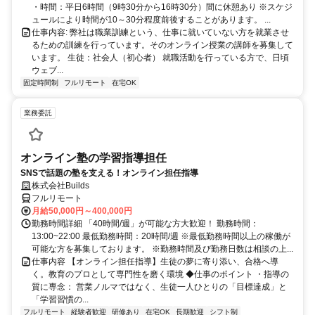
・時間：平日6時間（9時30分から16時30分）間に休憩あり ※スケジ
ュールにより時間が10～30分程度前後することがあります。 ...
仕事内容: 弊社は職業訓練という、仕事に就いていない方を就業させ
るための訓練を行っています。そのオンライン授業の講師を募集して
います。 生徒：社会人（初心者） 就職活動を行っている方で、日頃
ウェブ...
固定時間制
フルリモート
在宅OK
業務委託
オンライン塾の学習指導担任
SNSで話題の塾を支える！オンライン担任指導
株式会社Builds
フルリモート
月給50,000円～400,000円
勤務時間詳細 「40時間/週」が可能な方大歓迎！ 勤務時間：
13:00~22:00 最低勤務時間：20時間/週 ※最低勤務時間以上の稼働が
可能な方を募集しております。 ※勤務時間及び勤務日数は相談の上...
仕事内容 【オンライン担任指導】生徒の夢に寄り添い、合格へ導
く。教育のプロとして専門性を磨く環境 ◆仕事のポイント ・指導の
質に専念： 営業ノルマではなく、生徒一人ひとりの「目標達成」と
「学習習慣の...
フルリモート
経験者歓迎
研修あり
在宅OK
長期歓迎
シフト制