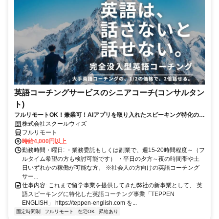
英語コーチングサービスのシニアコーチ(コンサルタン
ト)
フルリモートOK！兼業可！AIアプリを取り入れたスピーキング特化のオ
ンライン英語コーチング
株式会社スクールウィズ
フルリモート
時給4,000円以上
勤務時間・曜日: ・業務委託もしくは副業で、週15-20時間程度～（フ
ルタイム希望の方も検討可能です） ・平日の夕方～夜の時間帯や土
日いずれかの稼働が可能な方。 ※社会人の方向けの英語コーチング
サー...
仕事内容: これまで留学事業を提供してきた弊社の新事業として、 英
語スピーキングに特化した英語コーチング事業「TEPPEN
ENGLISH」 https://teppen-english.com を...
固定時間制
フルリモート
在宅OK
昇給あり