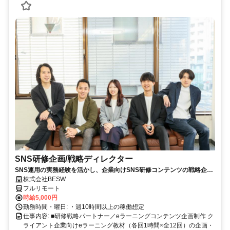
SNS研修企画/戦略ディレクター
SNS運用の実務経験を活かし、企業向けSNS研修コンテンツの戦略企
画・カリキュラム設計・監修を担う上流ポジションです。
株式会社BESW
フルリモート
時給5,000円
勤務時間・曜日: ・週10時間以上の稼働想定
仕事内容: ■研修戦略パートナー／eラーニングコンテンツ企画制作 ク
ライアント企業向けeラーニング教材（各回1時間×全12回）の企画・