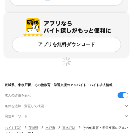
アプリを無料ダウンロード
茨城県、東水戸駅、その他教育・学習支援のアルバイト・バイト求人情報
求人の詳細を表示
条件を追加・変更して検索
市区町村を追加・変更
関連キーワード
完全在宅ワーク 全国
シール貼り 在宅
現在地周辺
ガチャガチャ
犬カフェ
茨城県
駅を追加・変更
バイトTOP
茨城県
水戸市
東水戸駅
その他教育・学習支援のアルバ
茨城県
すべて