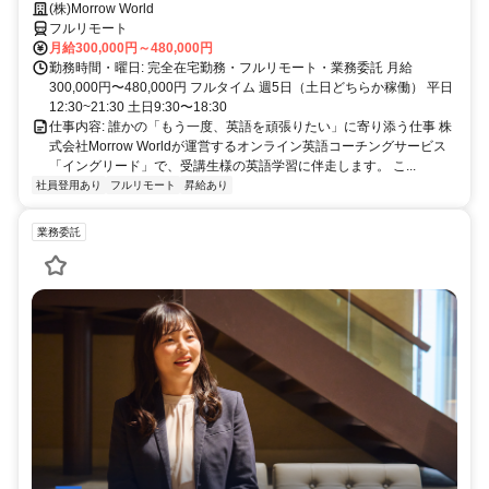
たが英語学習で経験した失敗も成功も。すべてが、受講生の人生を変え
(株)Morrow World
るお仕事です。
フルリモート
月給300,000円～480,000円
勤務時間・曜日: 完全在宅勤務・フルリモート・業務委託 月給
300,000円〜480,000円 フルタイム 週5日（土日どちらか稼働） 平日
12:30~21:30 土日9:30〜18:30
仕事内容: 誰かの「もう一度、英語を頑張りたい」に寄り添う仕事 株
式会社Morrow Worldが運営するオンライン英語コーチングサービス
「イングリード」で、受講生様の英語学習に伴走します。 こ...
社員登用あり
フルリモート
昇給あり
業務委託