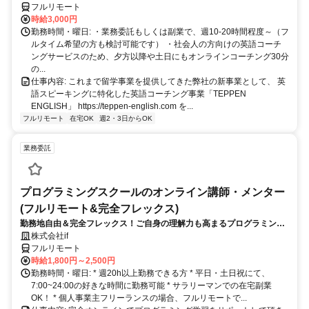
フルリモート
時給3,000円
勤務時間・曜日: ・業務委託もしくは副業で、週10-20時間程度～（フ
ルタイム希望の方も検討可能です） ・社会人の方向けの英語コーチ
ングサービスのため、夕方以降や土日にもオンラインコーチング30分
の...
仕事内容: これまで留学事業を提供してきた弊社の新事業として、 英
語スピーキングに特化した英語コーチング事業「TEPPEN
ENGLISH」 https://teppen-english.com を...
フルリモート
在宅OK
週2・3日からOK
業務委託
プログラミングスクールのオンライン講師・メンター
(フルリモート&完全フレックス)
勤務地自由＆完全フレックス！ご自身の理解力も高まるプログラミング
講師のお仕事です
株式会社if
フルリモート
時給1,800円～2,500円
勤務時間・曜日: * 週20h以上勤務できる方 * 平日・土日祝にて、
7:00~24:00の好きな時間に勤務可能 * サラリーマンでの在宅副業
OK！ * 個人事業主フリーランスの場合、フルリモートで...