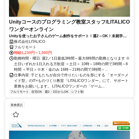
Unityコースのプログラミング教室スタッフ/LITALICO
ワンダーオンライン
Unityを使ったお子さんのゲーム創作をサポート！週2～OK！未就学～
高校生ためのオンライン教室♪
株式会社LITALICO
フルリモート
時給1,230円～1,500円
勤務時間・曜日: 週2／1日最低3時間～最大8時間の勤務となります ※
土日いずれか1日入れる方歓迎 ＜土日＞ 10時～18時の間で3時間～8
時間 ＜平日＞※木・金のみ 16時～21時の間で3時間～...
仕事内容: 子どもたちが自分で作りたいものを形にする 「オーダーメ
イド型」のIT×ものづくり教室「LITALICOワンダー」にて、サポート
業務をお願いします。 LITALICOワンダーの「ゲーム...
フルリモート
在宅OK
週2・3日からOK
シフト制
業務委託