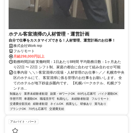
ホテル客室清掃の人材管理・運営計画
自分で仕事をカスタマイズできる！人材管理、運営計画のお仕事！
株式会社Work rep
フルリモート
月給298,000円以上
勤務時間詳細 実働時間：1日あたり8時間 平均勤務日数：1ヶ月あた
り22日 〜 22日 シフト制、家庭の都合に合わせて組み合わせが可能
仕事内容 ＼＼✨客室清掃の現場・人材管理のお仕事✨／／ 札幌市中央
区のホテルにて、 客室清掃に係る管理のお仕事をお願いします。 全
てのホテルが地下鉄徒歩圏内です。 【札幌パークホテル、札幌グラ
ンドホ...
制服あり
業界未経験者歓迎
副業・WワークOK
60代も応募可
バイク通勤OK
学歴不問
車通勤OK
職場見学可
転勤なし
未経験者歓迎
フルリモート
交通費全額支給
経験者歓迎
ネイルOK
残業なし
研修あり
賞与あり
ブランクOK
70代も応募可
交通費支給
アルバイト・パート