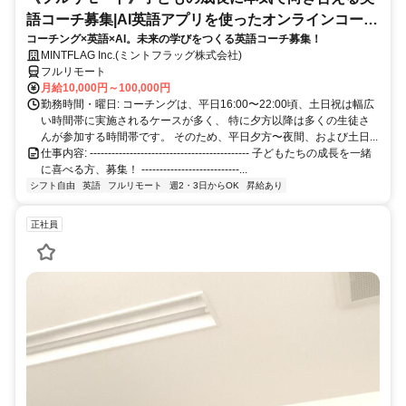
語コーチ募集|AI英語アプリを使ったオンラインコーチ
コーチング×英語×AI。未来の学びをつくる英語コーチ募集！
ング
MINTFLAG Inc.(ミントフラッグ株式会社)
フルリモート
月給10,000円～100,000円
勤務時間・曜日: コーチングは、平日16:00〜22:00頃、土日祝は幅広
い時間帯に実施されるケースが多く、 特に夕方以降は多くの生徒さ
んが参加する時間帯です。 そのため、平日夕方〜夜間、および土日...
仕事内容: -------------------------------------------- 子どもたちの成長を一緒
に喜べる方、募集！ ---------------------------...
シフト自由
英語
フルリモート
週2・3日からOK
昇給あり
正社員