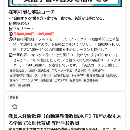
在宅可能な英語コーチ
＜“自由すぎる”働き方＞家でも、夜でも。英語が仕事になる。
90株式会社
フルリモート
月給60,000円～405,000円
勤務時間詳細 ・フルリモート・フルフレックス ※勤務時間はご希望
第一で調整しますので、お気軽にご相談ください。 ・朝6:00〜10:00
頃、夕方17:00〜24:00の時間帯を中心にレッスンを提供して...
仕事内容 「せっかく身につけた英語力、使わないまま眠らせていま
せんか？」 “もう挫折したくない”と願う人のための英語コーチングス
クール 「90 English」を運営しています。 「英語コーチ」と聞く...
社員登用あり
主婦・主夫歓迎
フリーター歓迎
学歴不問
即日勤務OK
固定時間制
英語
フルリモート
経験者歓迎
ネイルOK
有資格者歓迎
研修あり
在宅OK
ブランクOK
長期歓迎
ピアスOK
服装自由
履歴書不要
髪型・髪色自由
正社員
教員未経験歓迎【自動車整備教員/水戸】70年の歴史あ
る学園で次世代育成 専門学校教員
水戸自動車大学校での専門科目の講義・実習指導をお任せします。学生