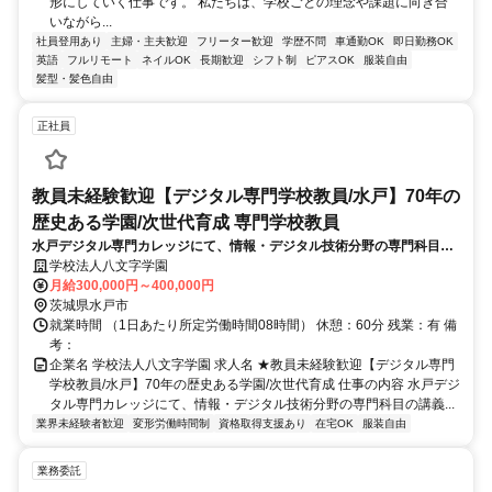
形にしていく仕事です。 私たちは、学校ごとの理念や課題に向き合
いながら...
社員登用あり
主婦・主夫歓迎
フリーター歓迎
学歴不問
車通勤OK
即日勤務OK
英語
フルリモート
ネイルOK
長期歓迎
シフト制
ピアスOK
服装自由
髪型・髪色自由
正社員
教員未経験歓迎【デジタル専門学校教員/水戸】70年の
歴史ある学園/次世代育成 専門学校教員
水戸デジタル専門カレッジにて、情報・デジタル技術分野の専門科目の
講義・実習指導をお任せします。進路支援、これまで培ったIT実務経験
学校法人八文字学園
や知識を次世代に伝え、スキルを活かして教育者としてキャリアを築け
月給300,000円～400,000円
ます。
茨城県水戸市
就業時間 （1日あたり所定労働時間08時間） 休憩：60分 残業：有 備
考：
企業名 学校法人八文字学園 求人名 ★教員未経験歓迎【デジタル専門
学校教員/水戸】70年の歴史ある学園/次世代育成 仕事の内容 水戸デジ
タル専門カレッジにて、情報・デジタル技術分野の専門科目の講義...
業界未経験者歓迎
変形労働時間制
資格取得支援あり
在宅OK
服装自由
業務委託