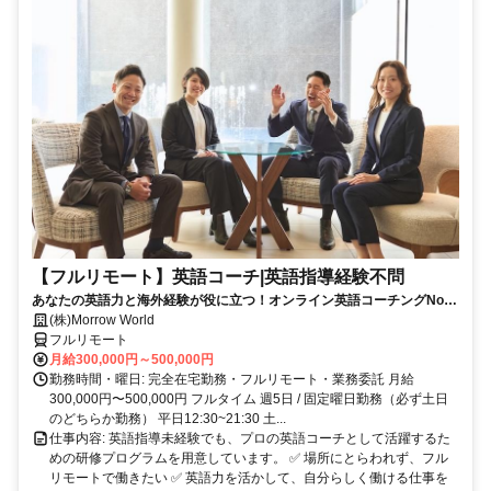
【フルリモート】英語コーチ|英語指導経験不問
あなたの英語力と海外経験が役に立つ！オンライン英語コーチングNo1
のイングリード
(株)Morrow World
フルリモート
月給300,000円～500,000円
勤務時間・曜日: 完全在宅勤務・フルリモート・業務委託 月給
300,000円〜500,000円 フルタイム 週5日 / 固定曜日勤務（必ず土日
のどちらか勤務） 平日12:30~21:30 土...
仕事内容: 英語指導未経験でも、プロの英語コーチとして活躍するた
めの研修プログラムを用意しています。 ✅ 場所にとらわれず、フル
リモートで働きたい ✅ 英語力を活かして、自分らしく働ける仕事を