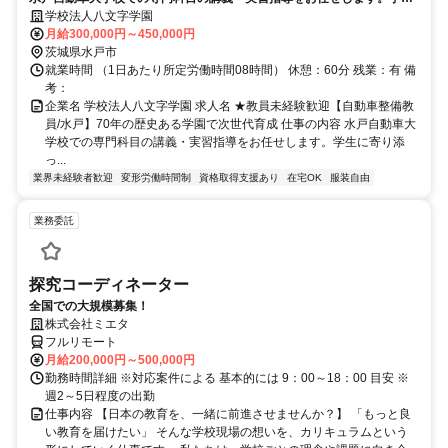
に寄り添った学習・進路支援行い、これまで培った整備技術を後世へ伝
学校法人八文字学園
承し、自動車整備士を育成する教育者としての新たなキャリアを築けま
月給300,000円～450,000円
す。
茨城県水戸市
就業時間 （1日あたり所定労働時間08時間） 休憩：60分 残業：有 備
考：
企業名 学校法人八文字学園 求人名 ★教員未経験歓迎【自動車整備教
員/水戸】70年の歴史ある学園で次世代育成 仕事の内容 水戸自動車大
学校での専門科目の講義・実習指導をお任せします。学生に寄り添
っ...
業界未経験者歓迎
変形労働時間制
資格取得支援あり
在宅OK
服装自由
業務委託
探究コーディネーター
全国での大規模募集！
株式会社ミエタ
フルリモート
月給200,000円～500,000円
勤務時間詳細 ※対応案件による 基本的には 9：00～18：00 目安 ※
週2～5日程度の出勤
仕事内容 【日本の教育を、一緒に前進させませんか？】 「もっと良
い教育を届けたい」 そんな学校現場の想いを、カリキュラムという