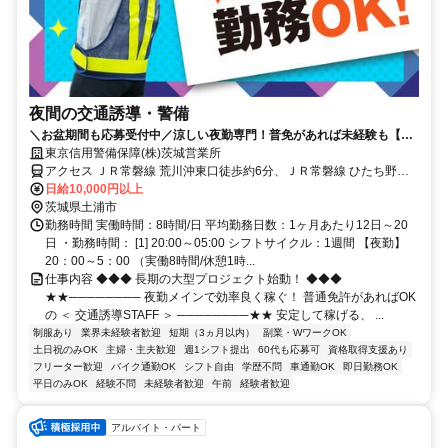
夜間の交通誘導・警備
＼お盆期間も応募受付中／涼しい夜勤専門！普免があれば未経験も【日
給1万円】★入社祝金20万円｜週払いOK｜週2日~自由
東京信用警備保障(株)茨城営業所
アクセス ＪＲ常磐線 荒川沖東口徒歩約6分、ＪＲ常磐線 ひたち野う
しく東口徒歩約37分、ＪＲ常磐線 土浦東口徒歩約83分 荒川沖駅周辺
日給10,000円以上
｜直行直帰OK｜車・バイク通勤可
茨城県土浦市
勤務時間 実働時間：8時間/日 平均勤務日数：1ヶ月あたり12日～20
日 ・勤務時間： [1] 20:00～05:00 シフトサイクル：1週間 【夜勤】
20：00～5：00 （実働8時間/休憩1時...
仕事内容 ◆◆◆ 長期の大型プロジェクト始動！ ◆◆◆
★★──────── 夜勤メインで効率良く稼ぐ！ 普通免許があればOK
の ＜ 交通誘導STAFF ＞ ────────★★ 安定して稼げる、 ...
制服あり
業界未経験者歓迎
短期（3ヵ月以内）
副業・WワークOK
土日祝のみOK
主婦・主夫歓迎
週1シフト提出
60代も応募可
資格取得支援あり
フリーター歓迎
バイク通勤OK
シフト自由
学歴不問
車通勤OK
即日勤務OK
平日のみOK
経験不問
未経験者歓迎
午前
経験者歓迎
アルバイト・パート