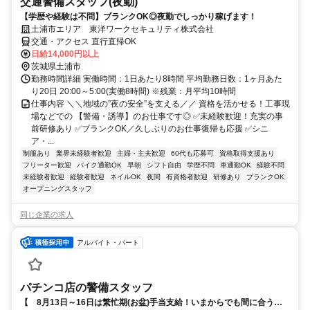
交通警備スタッフ(夜勤)
【学歴や経験は不問】ブランクOK◎夜勤でしっかり稼げます！
土浦市エリア 東洋ワークセキュリティ株式会社
交通・アクセス 直行直帰OK
日給14,000円以上
茨城県土浦市
勤務時間詳細 実働時間：1日あたり8時間 平均勤務日数：1ヶ月あた
り20日 20:00～5:00(実働8時間) ※残業：月平均10時間
仕事内容 ＼＼地域の”夜の安全”を支える／／ 資格を活かせる！工事現
場などでの 【警備・誘導】のお仕事です◎ ✅未経験歓迎！充実の事
前研修あり ✅ブランクOK／久しぶりのお仕事復帰も応援 ✅シニ
ア・...
制服あり
業界未経験者歓迎
主婦・主夫歓迎
60代も応募可
資格取得支援あり
フリーター歓迎
バイク通勤OK
早朝
シフト自由
学歴不問
車通勤OK
経験不問
未経験者歓迎
経験者歓迎
ネイルOK
夜間
有資格者歓迎
研修あり
ブランクOK
オープニングスタッフ
同じ企業の求人
アルバイト・パート
パチンコ店の警備スタッフ
【 8月13日～16日は繁忙期(お盆)手当支給！いまからでも間に合う！