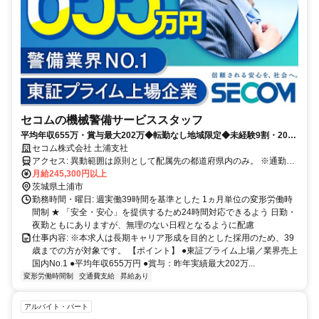
セコムの機械警備サービススタッフ
平均年収655万・賞与最大202万◆転勤なし地域限定◆未経験9割・20〜
30代活躍◆最大10連休・手当あり
セコム株式会社 土浦支社
アクセス: 異動範囲は原則として配属先の都道府県内のみ。 ※通勤圏
内の他都道府県への異動の可能性もあります。
月給245,300円以上
茨城県土浦市
勤務時間・曜日: 週実働39時間を基準とした 1ヵ月単位の変形労働時
間制 ★ 「安全・安心」を提供するため24時間対応できるよう 日勤・
夜勤ともにありますが、無理のない日程となるように配慮
仕事内容: ※本求人は長期キャリア形成を目的とした採用のため、39
歳までの方が対象です。 【ポイント】 ●東証プライム上場／業界売上
国内No.1 ●平均年収655万円 ●賞与：昨年実績最大202万...
変形労働時間制
交通費支給
昇給あり
アルバイト・パート