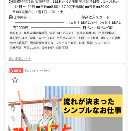
勤務時間詳細 実働時間：1日あたり8時間 平均勤務日数：1ヶ月あた
り4日 〜 20日 ■■日勤■■8:00～17:00(実働8h) ■■夜勤■■20:00～
5:00(実働8h) ＊週1日～OK ＊土...
仕事内容 ┏━━━━━━━━━━━━━┓ 即高収入スタート!
┗━━━━━━━━━━━━━┛ 【日勤】日給1万円 【夜勤】日給1
万2000円 ┏━━━━━━━━━━━━━┓ 日払い・週払いOK!...
制服あり
業界未経験者歓迎
短期（3ヵ月以内）
扶養内勤務OK
社員登用あり
週1日からOK
副業・WワークOK
土日祝のみOK
主婦・主夫歓迎
週1シフト提出
60代も応募可
資格取得支援あり
フリーター歓迎
短期
早朝
シフト自由
学歴不問
平日のみOK
学生歓迎
経験不問
同じ企業の求人
アルバイト・パート