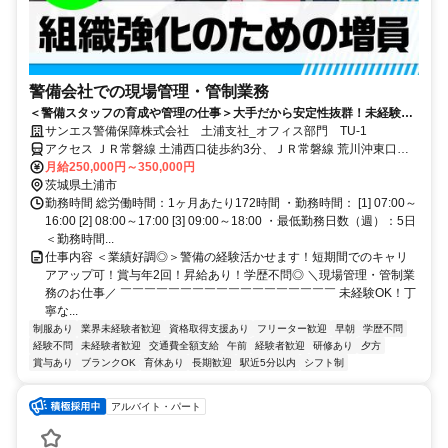
警備会社での現場管理・管制業務
＜警備スタッフの育成や管理の仕事＞大手だから安定性抜群！未経験か
らでも高月収可能！研修あり
サンエス警備保障株式会社 土浦支社_オフィス部門 TU-1
アクセス ＪＲ常磐線 土浦西口徒歩約3分、ＪＲ常磐線 荒川沖東口徒
歩約84分、ＪＲ常磐線 神立西口徒歩約84分 「土浦駅」から徒歩3分
月給250,000円～350,000円
★駅近で通勤ラクラク ◆交通費全額支給
茨城県土浦市
勤務時間 総労働時間：1ヶ月あたり172時間 ・勤務時間： [1] 07:00～
16:00 [2] 08:00～17:00 [3] 09:00～18:00 ・最低勤務日数（週）：5日
＜勤務時間...
仕事内容 ＜業績好調◎＞警備の経験活かせます！短期間でのキャリ
アアップ可！賞与年2回！昇給あり！学歴不問◎ ＼現場管理・管制業
務のお仕事／ ￣￣￣￣￣￣￣￣￣￣￣￣￣￣￣￣￣￣ 未経験OK！丁
寧な...
制服あり
業界未経験者歓迎
資格取得支援あり
フリーター歓迎
早朝
学歴不問
経験不問
未経験者歓迎
交通費全額支給
午前
経験者歓迎
研修あり
夕方
賞与あり
ブランクOK
育休あり
長期歓迎
駅近5分以内
シフト制
アルバイト・パート