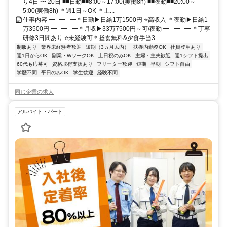
り4日 〜 20日 ■■日勤■■8:00～17:00(実働8h) ■■夜勤■■20:00～
5:00(実働8h) ＊週1日～OK ＊土...
仕事内容 ━─━─━＊日勤▶日給1万1500円 ⭐高収入 ＊夜勤▶日給1
万3500円 ━─━─━＊月収▶33万7500円～可/夜勤 ━─━─━ ＊丁寧
研修3日間あり ⭐未経験可＊昼食無料&夕食手当3...
制服あり
業界未経験者歓迎
短期（3ヵ月以内）
扶養内勤務OK
社員登用あり
週1日からOK
副業・WワークOK
土日祝のみOK
主婦・主夫歓迎
週1シフト提出
60代も応募可
資格取得支援あり
フリーター歓迎
短期
早朝
シフト自由
学歴不問
平日のみOK
学生歓迎
経験不問
同じ企業の求人
アルバイト・パート