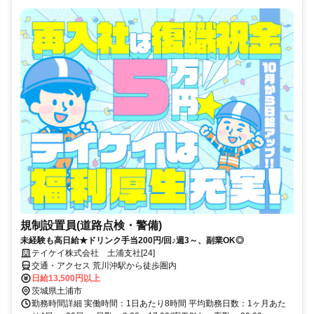
規制設置員(道路点検・警備)
未経験も高日給★ドリンク手当200円/回♪週3～、副業OK◎
テイケイ株式会社 土浦支社[24]
交通・アクセス 荒川沖駅から徒歩圏内
日給13,500円以上
茨城県土浦市
勤務時間詳細 実働時間：1日あたり8時間 平均勤務日数：1ヶ月あた