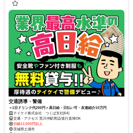
交通誘導・警備
＜1日ドリンク代200円＞高日給・日払い可・友達紹介10万円
テイケイ株式会社 つくば支社[64]
交通・アクセス 荒川沖駅周辺/直行直帰OK
日給12,000円以上
茨城県土浦市