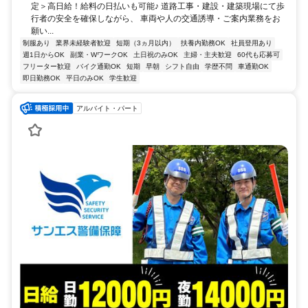
定＞高日給！給料の日払いも可能♪ 道路工事・建設・建築現場にて歩
行者の安全を確保しながら、 車両や人の交通誘導・ご案内業務をお
願い...
制服あり
業界未経験者歓迎
短期（3ヵ月以内）
扶養内勤務OK
社員登用あり
週1日からOK
副業・WワークOK
土日祝のみOK
主婦・主夫歓迎
60代も応募可
フリーター歓迎
バイク通勤OK
短期
早朝
シフト自由
学歴不問
車通勤OK
即日勤務OK
平日のみOK
学生歓迎
アルバイト・パート