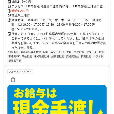
時給＋αで稼いじゃおう♪ ※勤務条件有 】パチンコ店の警備スタッフ
MGM 神立店
として一緒に働きませんか？収入UPをサポートするための待遇充実◎
アクセス ＪＲ常磐線 神立西口徒歩約24分、ＪＲ常磐線 土浦西口徒歩
約69分、ＪＲ常磐線 高浜（茨城県）徒歩約109分
時給1,200円
茨城県土浦市
勤務時間 ・勤務曜日：月・火・水・木・金・土・日・祝 ・勤務時
間： [1] 10:00～17:00 [2] 15:30～23:00 早番/10:00～17:00 遅
番/15:30～23:00 ※シ...
仕事内容 お任せするのは駐車場内管理のお仕事。お客様が安心して
ご利用できるように、パトロールしてくださいね。 駐車場内の巡回
業務をお願いします。スペース外への駐車やお子さんの車内放置があ
った場合、注意...
制服あり
業界未経験者歓迎
副業・WワークOK
主婦・主夫歓迎
フリーター歓迎
車通勤OK
学生歓迎
未経験者歓迎
経験者歓迎
交通費支給
長期歓迎
シフト制
履歴書不要
アルバイト・パート