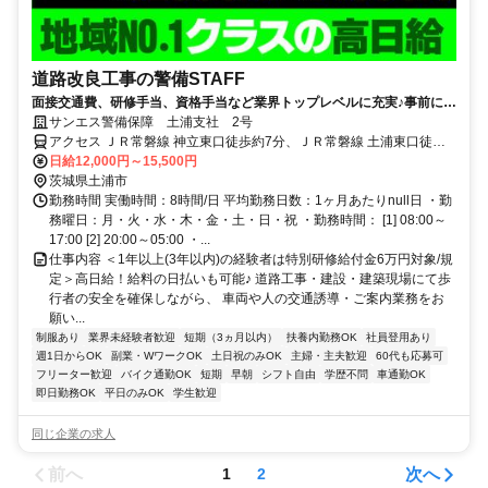
道路改良工事の警備STAFF
面接交通費、研修手当、資格手当など業界トップレベルに充実♪事前に研
修もあるので未経験者も安心★
サンエス警備保障 土浦支社 2号
アクセス ＪＲ常磐線 神立東口徒歩約7分、ＪＲ常磐線 土浦東口徒歩
約84分、ＪＲ常磐線 高浜（茨城県）徒歩約98分 ★交通費支給(全額)
日給12,000円～15,500円
★車通勤OK ★バイク通勤OK ＜直行直帰OK＞
茨城県土浦市
勤務時間 実働時間：8時間/日 平均勤務日数：1ヶ月あたりnull日 ・勤
務曜日：月・火・水・木・金・土・日・祝 ・勤務時間： [1] 08:00～
17:00 [2] 20:00～05:00 ・...
仕事内容 ＜1年以上(3年以内)の経験者は特別研修給付金6万円対象/規
定＞高日給！給料の日払いも可能♪ 道路工事・建設・建築現場にて歩
行者の安全を確保しながら、 車両や人の交通誘導・ご案内業務をお
願い...
制服あり
業界未経験者歓迎
短期（3ヵ月以内）
扶養内勤務OK
社員登用あり
週1日からOK
副業・WワークOK
土日祝のみOK
主婦・主夫歓迎
60代も応募可
フリーター歓迎
バイク通勤OK
短期
早朝
シフト自由
学歴不問
車通勤OK
即日勤務OK
平日のみOK
学生歓迎
同じ企業の求人
前へ
次へ
1
2