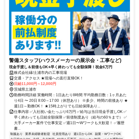
警備スタッフ(ハウスメーカーの展示会・工事など)
現金手渡し＆前借もOK⭐早く終わっても全額保障！祝金6万円
株式会社縁/土浦市内の工事現場
交通・アクセス ★現場への直行直帰OK！
日給11,000円～12,000円
茨城県土浦市
勤務時間詳細 実働時間：1日あたり8時間 平均勤務日数：1ヶ月あた
り4日 〜 20日 8:00～17:00（休憩あり） ※多少、時間の前後あり ★
週1日～勤務OK！ ★15時上がりでも日給保障あり...
仕事内容 ✅入社祝い金たっぷり6万円 ✅給与は当日現金手渡しOK ✅
早く終わっても日給全額保障 ✅前借制度あり（給与の60％まで） ✅
大手メーカー案件で仕事安定 ✅週1日〜Wワークも大歓迎！ ✅履歴
書...
制服あり
業界未経験者歓迎
社員登用あり
週1日からOK
副業・WワークOK