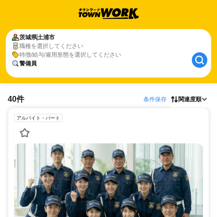
茨城県
土浦市
職種を選択してください
特徴/給与/雇用形態を選択してください
警備員
40件
条件保存
関連度順
アルバイト・パート