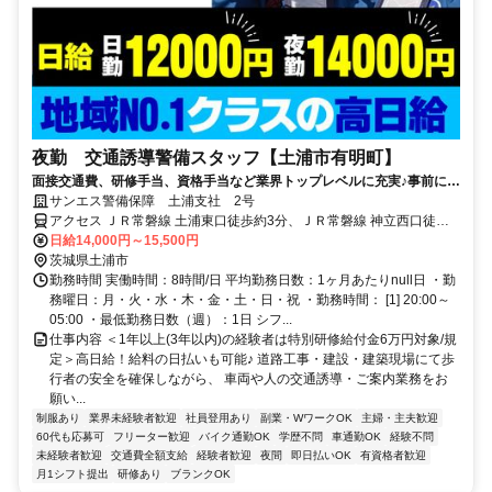
夜勤 交通誘導警備スタッフ【土浦市有明町】
面接交通費、研修手当、資格手当など業界トップレベルに充実♪事前に研
修もあるので未経験者も安心★
サンエス警備保障 土浦支社 2号
アクセス ＪＲ常磐線 土浦東口徒歩約3分、ＪＲ常磐線 神立西口徒歩
約77分、ＪＲ常磐線 荒川沖東口徒歩約87分 〇交通費支給(全額) 〇車
日給14,000円～15,500円
通勤OK 〇バイク通勤OK ＜直行直帰OK＞
茨城県土浦市
勤務時間 実働時間：8時間/日 平均勤務日数：1ヶ月あたりnull日 ・勤
務曜日：月・火・水・木・金・土・日・祝 ・勤務時間： [1] 20:00～
05:00 ・最低勤務日数（週）：1日 シフ...
仕事内容 ＜1年以上(3年以内)の経験者は特別研修給付金6万円対象/規
定＞高日給！給料の日払いも可能♪ 道路工事・建設・建築現場にて歩
行者の安全を確保しながら、 車両や人の交通誘導・ご案内業務をお
願い...
制服あり
業界未経験者歓迎
社員登用あり
副業・WワークOK
主婦・主夫歓迎
60代も応募可
フリーター歓迎
バイク通勤OK
学歴不問
車通勤OK
経験不問
未経験者歓迎
交通費全額支給
経験者歓迎
夜間
即日払いOK
有資格者歓迎
月1シフト提出
研修あり
ブランクOK