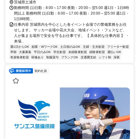
も勤務地多数あり ※直行直帰ＯＫ
茨城県土浦市
勤務時間 (1)日勤：8:00～17:00 夜勤：20:00～翌5:00 週1日・1日8時
間以上 勤務時間 (1)日勤：8:00～17:00 夜勤：20:00～翌5:00 週1日・
1日8時間...
仕事内容 茨城県内を中心とした各イベント会場での警備業務をお任
せします。 サッカー会場や花火大会、地域イベント・フェスなど、
人が集まる場所で安全を守るお仕事です。 【 具体的な仕事内容 】 ・
来場...
週1日からOK
副業・WワークOK
土日祝のみOK
主婦・主夫歓迎
フリーター歓迎
早朝
大量募集
平日のみOK
学生歓迎
未経験者歓迎
経験者歓迎
週払いOK
有資格者歓迎
研修あり
制服貸与
ブランクOK
交通費支給
シフト制
深夜
契約社員