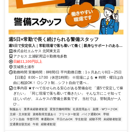
週5日×常勤で長く続けられる警備スタッフ
週5日で安定収入｜常駐現場で落ち着いて働く│親身なサポートのある警
備スタッフ
株式会社エムサス 北関東支店
アクセス 土浦駅周辺※勤務地多数
日給11,100円以上
茨城県土浦市
勤務時間 実働時間：8時間/日 平均勤務日数：1ヶ月あたり8日～25日
【日勤】 8:00～17:00（休憩1時間） ※現場による ★ 時間・曜日は自
由に相談OK！ ◎シフト制…シフト自由で選べ...
仕事内容 ★すべて任せられる安心がある警備会社 「週5で安定して稼
ぎたい」 「同じ現場で落ち着いて働きたい」 そんな方にこそ知って
ほしいのが、 エムサスの警備士募集です。 当社では、管制員が一人
ひ...
制服あり
業界未経験者歓迎
変形労働時間制
社員登用あり
副業・WワークOK
主婦・主夫歓迎
資格取得支援あり
フリーター歓迎
バイク通勤OK
早朝
シフト自由
学歴不問
車通勤OK
平日のみOK
学生歓迎
経験不問
未経験者歓迎
交通費全額支給
午前
経験者歓迎