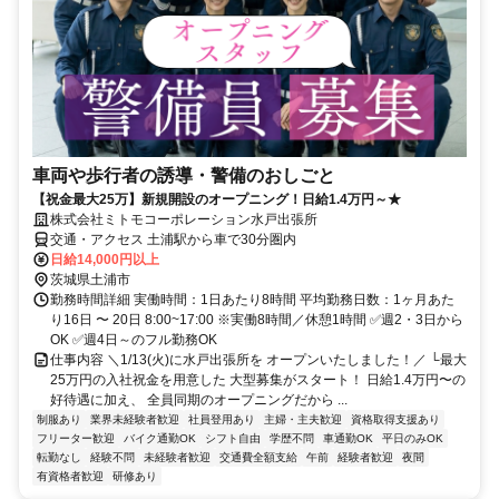
車両や歩行者の誘導・警備のおしごと
【祝金最大25万】新規開設のオープニング！日給1.4万円～★
株式会社ミトモコーポレーション水戸出張所
交通・アクセス 土浦駅から車で30分圏内
日給14,000円以上
茨城県土浦市
勤務時間詳細 実働時間：1日あたり8時間 平均勤務日数：1ヶ月あた
り16日 〜 20日 8:00~17:00 ※実働8時間／休憩1時間 ✅週2・3日から
OK ✅週4日～のフル勤務OK
仕事内容 ＼1/13(火)に水戸出張所を オープンいたしました！／ └最大
25万円の入社祝金を用意した 大型募集がスタート！ 日給1.4万円〜の
好待遇に加え、 全員同期のオープニングだから ...
制服あり
業界未経験者歓迎
社員登用あり
主婦・主夫歓迎
資格取得支援あり
フリーター歓迎
バイク通勤OK
シフト自由
学歴不問
車通勤OK
平日のみOK
転勤なし
経験不問
未経験者歓迎
交通費全額支給
午前
経験者歓迎
夜間
有資格者歓迎
研修あり