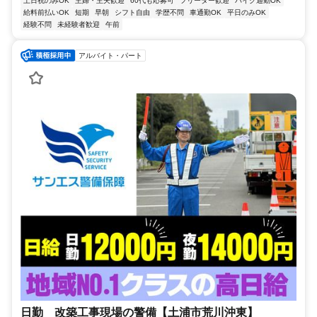
土日祝のみOK
主婦・主夫歓迎
60代も応募可
フリーター歓迎
バイク通勤OK
給料前払いOK
短期
早朝
シフト自由
学歴不問
車通勤OK
平日のみOK
経験不問
未経験者歓迎
午前
アルバイト・パート
日勤 改築工事現場の警備【土浦市荒川沖東】