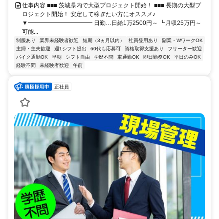
仕事内容 ■■■ 茨城県内で大型プロジェクト開始！ ■■■ 長期の大型プ
ロジェクト開始！ 安定して稼ぎたい方にオススメ♪
▼━━━━━━━━━━━ 日勤…日給1万2500円～ ┗月収25万円～
可能...
制服あり
業界未経験者歓迎
短期（3ヵ月以内）
社員登用あり
副業・WワークOK
主婦・主夫歓迎
週1シフト提出
60代も応募可
資格取得支援あり
フリーター歓迎
バイク通勤OK
早朝
シフト自由
学歴不問
車通勤OK
即日勤務OK
平日のみOK
経験不問
未経験者歓迎
午前
正社員