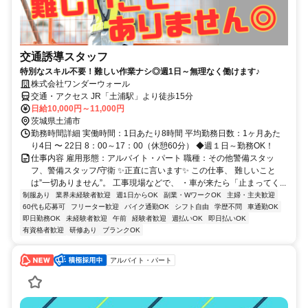
交通誘導スタッフ
特別なスキル不要！難しい作業ナシ◎週1日～無理なく働けます♪
株式会社ワンダーウォール
交通・アクセス JR「土浦駅」より徒歩15分
日給10,000円～11,000円
茨城県土浦市
勤務時間詳細 実働時間：1日あたり8時間 平均勤務日数：1ヶ月あた
り4日 〜 22日 8：00～17：00（休憩60分） ◆週１日～勤務OK！
仕事内容 雇用形態：アルバイト・パート 職種：その他警備スタッ
フ、警備スタッフ/守衛 ✨正直に言います✨ この仕事、 難しいこと
は”一切ありません”。 工事現場などで、 ・車が来たら「止まってく...
制服あり
業界未経験者歓迎
週1日からOK
副業・WワークOK
主婦・主夫歓迎
60代も応募可
フリーター歓迎
バイク通勤OK
シフト自由
学歴不問
車通勤OK
即日勤務OK
未経験者歓迎
午前
経験者歓迎
週払いOK
即日払いOK
有資格者歓迎
研修あり
ブランクOK
アルバイト・パート