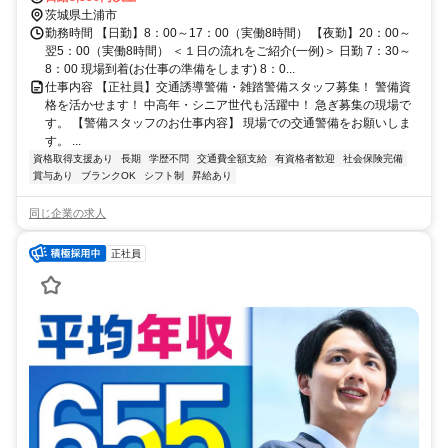
茨城県土浦市
勤務時間 【日勤】8：00～17：00（実働8時間） 【夜勤】20：00～
翌5：00（実働8時間） ＜１日の流れをご紹介(一例)＞ 日勤 7：30～
8：00 現場到着(お仕事の準備をします) 8：0...
仕事内容 【正社員】交通誘導警備・雑踏警備スタッフ募集！ 警備資
格を活かせます！ 中高年・シニア世代も活躍中！ 急ぎ募集の現場で
す。 【警備スタッフのお仕事内容】 現場での交通警備をお願いしま
す。 ...
資格取得支援あり
長期
学歴不問
交通費全額支給
有資格者歓迎
社会保険完備
賞与あり
ブランクOK
シフト制
昇給あり
同じ企業の求人
正社員