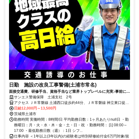
日勤 施設の改良工事警備(土浦市常名)
面接交通費、研修手当、資格手当など業界トップレベルに充実♪事前に研
修もあるので未経験者も安心★
サンエス警備保障 土浦支社 2号
アクセス ＪＲ常磐線 土浦西口徒歩約44分、ＪＲ常磐線 神立東口徒歩
約87分、つくばエクスプレス つくばA3口徒歩約100分 ★交通費支給
日給12,000円～13,500円
(全額) ★車通勤OK ★バイク通勤OK ＜直行直帰OK＞
茨城県土浦市
勤務時間 実働時間：8時間/日 平均勤務日数：1ヶ月あたりnull日 ・勤
務曜日：月・火・水・木・金・土・日・祝 ・勤務時間： [1] 08:00～
17:00 ・最低勤務日数（週）：1日 シフ...
仕事内容 ＜1年以上(3年以内)の経験者は特別研修給付金6万円対象/規