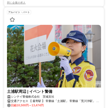
同じ企業の求人
アルバイト・パート
土浦駅周辺 | イベント警備
シンテイ警備株式会社 茨城支社
交通アクセス 【 最寄駅 】 常磐線「土浦駅」 常磐線「荒川沖駅」 常
磐線「ひたち野うしく駅」 ※茨城県土浦市中心に、その他エリアに
日給10,500円～13,474円