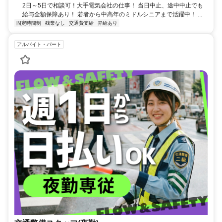
2日～5日で相談可！大手電気会社の仕事！ 当日中止、途中中止でも
給与全額保障あり！ 若者から中高年のミドルシニアまで活躍中！ ...
固定時間制
残業なし
交通費支給
昇給あり
アルバイト・パート