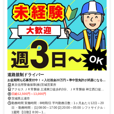
道路規制ドライバー
お盆期間も応募受付中！＜入社祝金20万円＞準中型免許が武器になる！
日給12,500円～｜週3日OK
東京信用警備保障(株)茨城営業所
アクセス ＪＲ常磐線 土浦東口徒歩約3分、ＪＲ常磐線 神立西口徒歩
約77分、ＪＲ常磐線 荒川沖東口徒歩約87分 土浦駅周辺｜直行直帰
日給12,500円～13,000円
OK｜車・バイク通勤可
茨城県土浦市
勤務時間 実働時間：8時間/日 平均勤務日数：1ヶ月あたり12日～20
日 ・勤務時間： [1] 08:00～17:00 [2] 20:00～05:00 シフトサイクル：
1週間 【日勤】8:00～1...