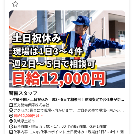
警備スタッフ
＜年齢不問＞土日祝休み！週2～5日で相談可！長期安定でお仕事が切れ
る心配はありません！何歳でも日給同額保障します！
五光警備保障株式会社
アクセス: 乗合にて現場へ向かいます。 ご自身の車で現場へ向かいた
いという方は直行直帰も可能です。
日給12,000円以上
茨城県土浦市
勤務時間・曜日: 8：00～17：00（実働8時間、休憩1時間）
仕事内容: このお仕事のポイント 土日祝休み！現場は1日3～4件！ 週