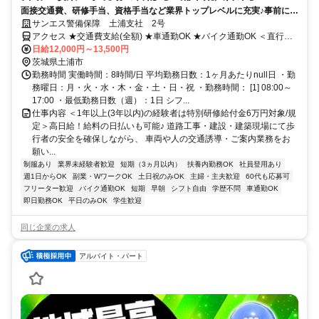
面接交通費、研修手当、資格手当など業界トップレベルに充実♪事前に研
修もあるので未経験者も安心★
サンエス警備保障 土浦支社 2号
アクセス ★交通費支給(全額) ★車通勤OK ★バイク通勤OK ＜直行直
帰OK＞
日給12,000円～13,500円
茨城県土浦市
勤務時間 実働時間：8時間/日 平均勤務日数：1ヶ月あたりnull日 ・勤
務曜日：月・火・水・木・金・土・日・祝 ・勤務時間： [1] 08:00～
17:00 ・最低勤務日数（週）：1日 シフ...
仕事内容 ＜1年以上(3年以内)の経験者は特別研修給付金6万円対象/規
定＞高日給！給料の日払いも可能♪ 道路工事・建設・建築現場にて歩
行者の安全を確保しながら、 車両や人の交通誘導・ご案内業務をお
願い...
制服あり
業界未経験者歓迎
短期（3ヵ月以内）
扶養内勤務OK
社員登用あり
週1日からOK
副業・WワークOK
土日祝のみOK
主婦・主夫歓迎
60代も応募可
フリーター歓迎
バイク通勤OK
短期
早朝
シフト自由
学歴不問
車通勤OK
即日勤務OK
平日のみOK
学生歓迎
同じ企業の求人
アルバイト・パート