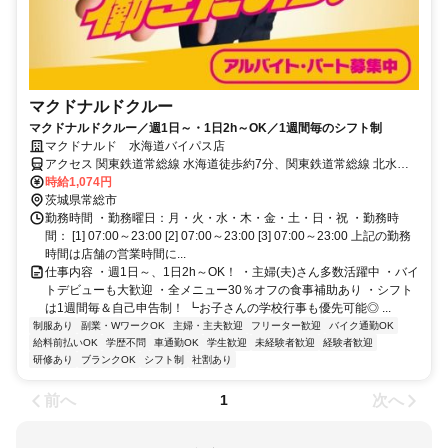
マクドナルドクルー
マクドナルドクルー／週1日～・1日2h～OK／1週間毎のシフト制
マクドナルド 水海道バイパス店
アクセス 関東鉄道常総線 水海道徒歩約7分、関東鉄道常総線 北水海
道徒歩約22分、関東鉄道常総線 中妻徒歩約44分 水海道 [関東鉄道常
時給1,074円
総線] 北水海道 [関東鉄道常総線] 中妻 [関東鉄道常総線] 小絹 [関東鉄道
茨城県常総市
常総線] みらい平 [首都圏新都市鉄道つくばエクスプレス]
勤務時間 ・勤務曜日：月・火・水・木・金・土・日・祝 ・勤務時
間： [1] 07:00～23:00 [2] 07:00～23:00 [3] 07:00～23:00 上記の勤務
時間は店舗の営業時間に...
仕事内容 ・週1日～、1日2h～OK！ ・主婦(夫)さん多数活躍中 ・バイ
トデビューも大歓迎 ・全メニュー30％オフの食事補助あり ・シフト
は1週間毎＆自己申告制！ ┗お子さんの学校行事も優先可能◎ ...
制服あり
副業・WワークOK
主婦・主夫歓迎
フリーター歓迎
バイク通勤OK
給料前払いOK
学歴不問
車通勤OK
学生歓迎
未経験者歓迎
経験者歓迎
研修あり
ブランクOK
シフト制
社割あり
前へ
次へ
1