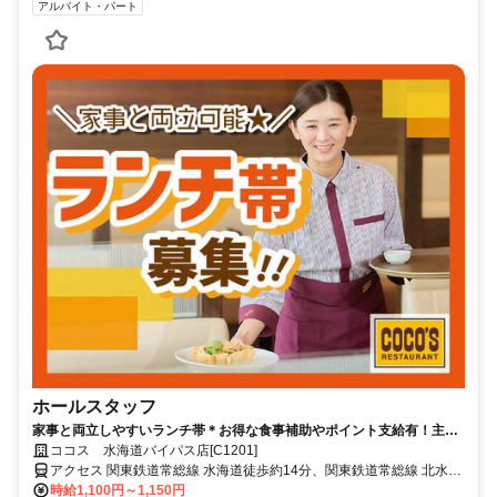
アルバイト・パート
ホールスタッフ
家事と両立しやすいランチ帯＊お得な食事補助やポイント支給有！主婦
(夫)活躍中！短期OK！
ココス 水海道バイパス店[C1201]
アクセス 関東鉄道常総線 水海道徒歩約14分、関東鉄道常総線 北水海
道徒歩約18分、関東鉄道常総線 中妻徒歩約40分 「水海道駅」徒歩14
時給1,100円～1,150円