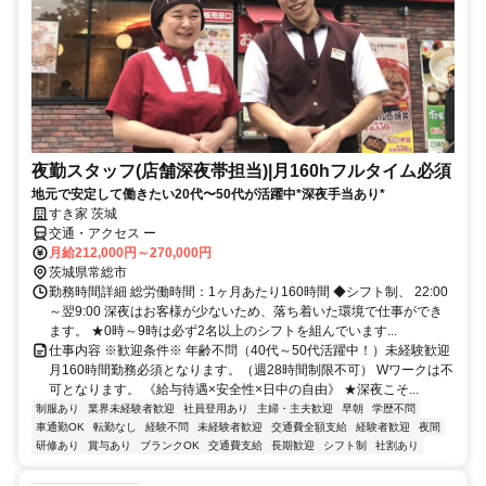
夜勤スタッフ(店舗深夜帯担当)|月160hフルタイム必須
地元で安定して働きたい20代〜50代が活躍中*深夜手当あり*
すき家 茨城
交通・アクセス ー
月給212,000円～270,000円
茨城県常総市
勤務時間詳細 総労働時間：1ヶ月あたり160時間 ◆シフト制、 22:00
～翌9:00 深夜はお客様が少ないため、落ち着いた環境で仕事ができ
ます。 ★0時～9時は必ず2名以上のシフトを組んでいます...
仕事内容 ※歓迎条件※ 年齢不問（40代～50代活躍中！）未経験歓迎
月160時間勤務必須となります。（週28時間制限不可） Wワークは不
可となります。 《給与待遇×安全性×日中の自由》 ★深夜こそ...
制服あり
業界未経験者歓迎
社員登用あり
主婦・主夫歓迎
早朝
学歴不問
車通勤OK
転勤なし
経験不問
未経験者歓迎
交通費全額支給
経験者歓迎
夜間
研修あり
賞与あり
ブランクOK
交通費支給
長期歓迎
シフト制
社割あり