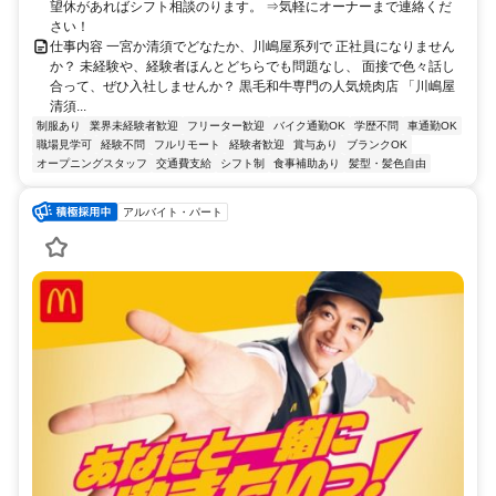
望休があればシフト相談のります。 ⇒気軽にオーナーまで連絡くだ
さい！
仕事内容 一宮か清須でどなたか、川嶋屋系列で 正社員になりません
か？ 未経験や、経験者ほんとどちらでも問題なし、 面接で色々話し
合って、ぜひ入社しませんか？ 黒毛和牛専門の人気焼肉店 「川嶋屋
清須...
制服あり
業界未経験者歓迎
フリーター歓迎
バイク通勤OK
学歴不問
車通勤OK
職場見学可
経験不問
フルリモート
経験者歓迎
賞与あり
ブランクOK
オープニングスタッフ
交通費支給
シフト制
食事補助あり
髪型・髪色自由
アルバイト・パート