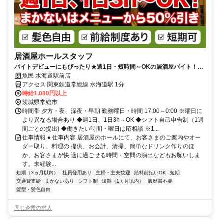
居酒屋ホールスタッフ
バイトデビューにもぴったり★週1日・短時間～OKの居酒屋バイト！充
実のマニュアル完備◎
魚民 水海道駅前店
アクセス 関東鉄道常総線 水海道駅 1分
時給1,080円以上
茨城県常総市
時間帯 夕方・夜、深夜・早朝 勤務曜日・時間 17:00～0:00 ※曜日に
より異なる場合あり ◆週1日、1日3h～OK ◆シフト自己申告制（1週
間ごとの提出) ◆働きたい時間・曜日は応相談 ※1...
仕事情報 ● 仕事内容 居酒屋のホールにて、お客さまのご案内やオー
ダー取り、料理の 提供、お会計、清掃、簡単なドリンク作りのほ
か、お客さまが快 適に過ごせる時間・空間の演出などもお願いしま
す。未経験...
短期（3ヵ月以内）
社員登用あり
主婦・主夫歓迎
給料前払いOK
短期
交通費支給
まかないあり
シフト制
短期（1ヵ月以内）
履歴書不要
髪型・髪色自由
同じ企業の求人