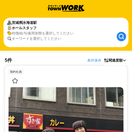
茨城県
水海道駅
ホールスタッフ
特徴/給与/雇用形態を選択してください
キーワードを選択してください
5件
条件保存
関連度順
契約社員