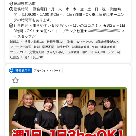
分/R294号新井木交差点カド
茨城県常総市
勤務時間 ・勤務曜日：月・火・水・木・金・土・日・祝 ・勤務時
間： [1] 09:00～17:00 週2日～、1日3時間～OK ※土日祝はモーニン
グの時間帯もあります。
仕事内容 ＜働きやすい＆お得がいっぱいのココス！＞ ★週2日～1日
3時間～OK！★ ★初バイト・ブランク歓迎★ /////////////////////////////////// ＜
＜スタッフだ...
制服あり
扶養内勤務OK
社員登用あり
副業・WワークOK
1日4時間以内OK
フリーター歓迎
短期
学歴不問
学生歓迎
未経験者歓迎
午前
経験者歓迎
ブランクOK
交通費支給
まかないあり
長期歓迎
週2・3日からOK
シフト制
社割あり
週4日以上OK
アルバイト・パート