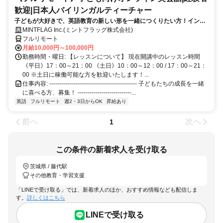
歓迎|日本人バイリンガルティーチャー
子どもが大好きで、英語教育の新しい形を一緒につくりたい方！インタ
ー・英語教室経験者歓迎！
MINTFLAG Inc.(ミントフラッグ株式会社)
フルリモート
月給10,000円～100,000円
勤務時間・曜日: 【レッスンについて】 現在開講中のレッスン時間
《平日》17：00～21：00 《土日》10：00～12：00 / 17：00～21：
00 ※土日に稼働可能な方を歓迎いたします！...
仕事内容: -------------------------------------------- 子どもたちの成長を一緒
に喜べる方、募集！ ---------------------------...
英語
フルリモート
週2・3日からOK
昇給あり
前へ
次へ
1
この条件の新着求人を受け取る
茨城県 / 藤代駅
その他教育・学習支援
「LINEで受け取る」では、新着求人のほか、おすすめ情報なども配信しま
す。
詳しくはこちら
LINEで受け取る