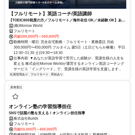
【フルリモート】英語コーチ/英語講師
【TOEIC800程度の方／フルリモート／海外在住 OK／未経験 OK】あな
たが英語学習で経験した失敗も成功も。すべてが、受講生の人生を変え
(株)Morrow World
るお仕事です。
フルリモート
月給300,000円～500,000円
勤務時間・曜日: 完全在宅勤務・フルリモート・業務委託 月給
300,000円〜450,000円 フルタイム 週5日（土日どちらか稼働） 平日
12:30~21:30 土日9:30〜18:30
仕事内容: ▼あなたが英語学習で苦労した経験が、受講生様の人生を
変える 株式会社Morrow Worldが運営するオンライン英語コーチング
サービス「イングリード」で、受講生様の英語学習を支援します...
社員登用あり
フルリモート
昇給あり
業務委託
オンライン塾の学習指導担任
SNSで話題の塾を支える！オンライン担任指導
株式会社Builds
フルリモート
月給50,000円～400,000円
勤務時間詳細 「40時間/週」が可能な方大歓迎！ 勤務時間：