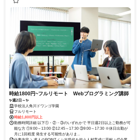
時給1800円~フルリモート Webプログラミング講師
✨週2日～✨
学校法人角川ドワンゴ学園
フルリモート
時給1,800円以上
勤務時間詳細 以下①・②・③のいずれかで 平日週2日以上ご勤務が可
能な方 ①9:00～13:00 ②12:45～17:30 ③9:00～17:30 ※休日出勤が
月に1回程度 発生する可能性がありま...
仕事内容 ＼求人のPOINT／ ✨次世代を担う人材育成に貢献 ✨IT企業