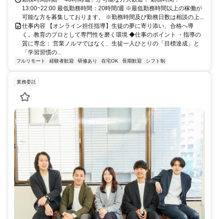
13:00~22:00 最低勤務時間：20時間/週 ※最低勤務時間以上の稼働が
可能な方を募集しております。 ※勤務時間及び勤務日数は相談の上...
仕事内容 【オンライン担任指導】生徒の夢に寄り添い、合格へ導
く。教育のプロとして専門性を磨く環境 ◆仕事のポイント ・指導の
質に専念： 営業ノルマではなく、生徒一人ひとりの「目標達成」と
「学習習慣の...
フルリモート
経験者歓迎
研修あり
在宅OK
長期歓迎
シフト制
業務委託