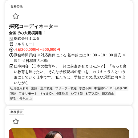
業務委託
探究コーディネーター
全国での大規模募集！
株式会社ミエタ
フルリモート
月給200,000円～500,000円
勤務時間詳細 ※対応案件による 基本的には 9：00～18：00 目安 ※
週2～5日程度の出勤
仕事内容 【日本の教育を、一緒に前進させませんか？】 「もっと良
い教育を届けたい」 そんな学校現場の想いを、カリキュラムという
形にしていく仕事です。 私たちは、学校ごとの理念や課題に向き合
いながら...
社員登用あり
主婦・主夫歓迎
フリーター歓迎
学歴不問
車通勤OK
即日勤務OK
英語
フルリモート
ネイルOK
長期歓迎
シフト制
ピアスOK
服装自由
髪型・髪色自由
業務委託