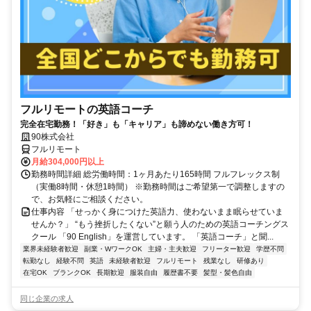
フルリモートの英語コーチ
完全在宅勤務！「好き」も「キャリア」も諦めない働き方可！
90株式会社
フルリモート
月給304,000円以上
勤務時間詳細 総労働時間：1ヶ月あたり165時間 フルフレックス制
（実働8時間・休憩1時間） ※勤務時間はご希望第一で調整しますの
で、お気軽にご相談ください。
仕事内容 「せっかく身につけた英語力、使わないまま眠らせていま
せんか？」 “もう挫折したくない”と願う人のための英語コーチングス
クール 「90 English」を運営しています。 「英語コーチ」と聞...
業界未経験者歓迎
副業・WワークOK
主婦・主夫歓迎
フリーター歓迎
学歴不問
転勤なし
経験不問
英語
未経験者歓迎
フルリモート
残業なし
研修あり
在宅OK
ブランクOK
長期歓迎
服装自由
履歴書不要
髪型・髪色自由
同じ企業の求人