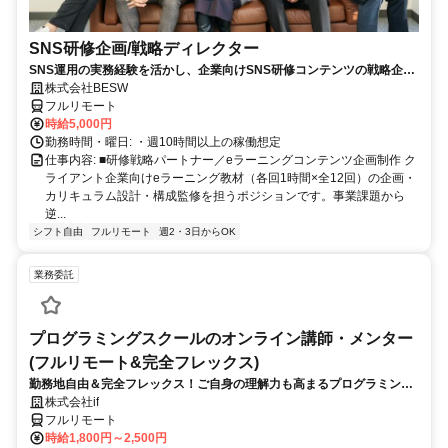
SNS研修企画/戦略ディレクター
SNS運用の実務経験を活かし、企業向けSNS研修コンテンツの戦略企
画・カリキュラム設計・監修を担う上流ポジションです。
株式会社BESW
フルリモート
時給5,000円
勤務時間・曜日: ・週10時間以上の稼働想定
仕事内容: ■研修戦略パートナー／eラーニングコンテンツ企画制作 ク
ライアント企業向けeラーニング教材（各回1時間×全12回）の企画・
カリキュラム設計・構成監修を担うポジションです。事業課題から
逆...
シフト自由
フルリモート
週2・3日からOK
業務委託
プログラミングスクールのオンライン講師・メンター
(フルリモート&完全フレックス)
勤務地自由＆完全フレックス！ご自身の理解力も高まるプログラミング
講師のお仕事です
株式会社if
フルリモート
時給1,800円～2,500円