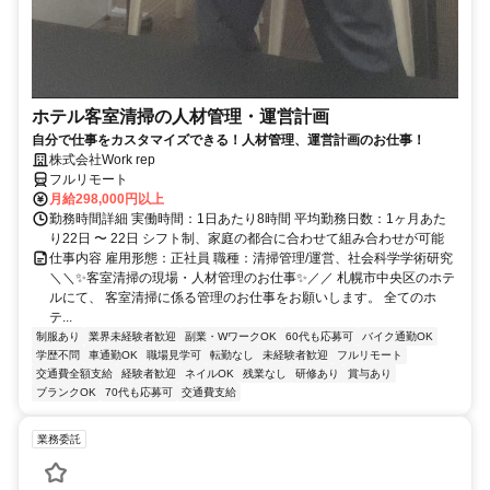
ホテル客室清掃の人材管理・運営計画
自分で仕事をカスタマイズできる！人材管理、運営計画のお仕事！
株式会社Work rep
フルリモート
月給298,000円以上
勤務時間詳細 実働時間：1日あたり8時間 平均勤務日数：1ヶ月あた
り22日 〜 22日 シフト制、家庭の都合に合わせて組み合わせが可能
仕事内容 雇用形態：正社員 職種：清掃管理/運営、社会科学学術研究
＼＼✨客室清掃の現場・人材管理のお仕事✨／／ 札幌市中央区のホテ
ルにて、 客室清掃に係る管理のお仕事をお願いします。 全てのホ
テ...
制服あり
業界未経験者歓迎
副業・WワークOK
60代も応募可
バイク通勤OK
学歴不問
車通勤OK
職場見学可
転勤なし
未経験者歓迎
フルリモート
交通費全額支給
経験者歓迎
ネイルOK
残業なし
研修あり
賞与あり
ブランクOK
70代も応募可
交通費支給
業務委託