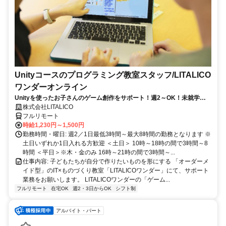
Unityコースのプログラミング教室スタッフ/LITALICO
ワンダーオンライン
Unityを使ったお子さんのゲーム創作をサポート！週2～OK！未就学～
高校生ためのオンライン教室♪
株式会社LITALICO
フルリモート
時給1,230円～1,500円
勤務時間・曜日: 週2／1日最低3時間～最大8時間の勤務となります ※
土日いずれか1日入れる方歓迎 ＜土日＞ 10時～18時の間で3時間～8
時間 ＜平日＞※木・金のみ 16時～21時の間で3時間～...
仕事内容: 子どもたちが自分で作りたいものを形にする 「オーダーメ
イド型」のIT×ものづくり教室「LITALICOワンダー」にて、サポート
業務をお願いします。 LITALICOワンダーの「ゲーム...
フルリモート
在宅OK
週2・3日からOK
シフト制
アルバイト・パート