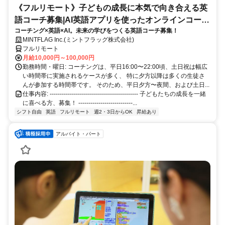
《フルリモート》子どもの成長に本気で向き合える英
語コーチ募集|AI英語アプリを使ったオンラインコーチ
コーチング×英語×AI。未来の学びをつくる英語コーチ募集！
ング
MINTFLAG Inc.(ミントフラッグ株式会社)
フルリモート
月給10,000円～100,000円
勤務時間・曜日: コーチングは、平日16:00〜22:00頃、土日祝は幅広
い時間帯に実施されるケースが多く、 特に夕方以降は多くの生徒さ
んが参加する時間帯です。 そのため、平日夕方〜夜間、および土日...
仕事内容: -------------------------------------------- 子どもたちの成長を一緒
に喜べる方、募集！ ---------------------------...
シフト自由
英語
フルリモート
週2・3日からOK
昇給あり
アルバイト・パート