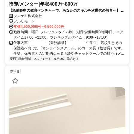
指導/メンター|年収400万~800万
【急成長中の教育ベンチャーで、あなたのスキルを次世代の教育へ】 現
在、事業拡大に伴い、コースをとりまとめるコース長（校舎長）を募集
シンゲキ株式会社
しています。「教育」のプロとして、場所に縛られない新しい働き方を
フルリモート
始めませんか？
年俸4,500,000円～6,500,000円
勤務時間・曜日: フレックスタイム制 （標準労働時間8時間/日、コア
タイム17:00〜21:00、フレキシブルタイム：9:00〜17:00）
仕事内容: ────── 【業務詳細】 ────── 中学生、高校生とその
保護者へ向けた「オンラインスクール」のコース長（校舎長）です。
生徒、保護者との定期的な三者面談やチャットツールでの対応（メ...
変形労働時間制
フルリモート
在宅OK
昇給あり
正社員