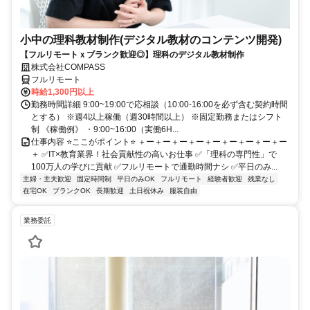
小中の理科教材制作(デジタル教材のコンテンツ開発)
【フルリモートｘブランク歓迎◎】理科のデジタル教材制作
株式会社COMPASS
フルリモート
時給1,300円以上
勤務時間詳細 9:00~19:00で応相談（10:00-16:00を必ず含む契約時間
とする） ※週4以上稼働（週30時間以上） ※固定勤務またはシフト
制 《稼働例》 ・9:00~16:00（実働6H...
仕事内容 ⭐ここがポイント⭐ ＋ー＋ー＋ー＋ー＋ー＋ー＋ー＋ー＋ー
＋ ✅IT×教育業界！社会貢献性の高いお仕事 ✅「理科の専門性」で
100万人の学びに貢献 ✅フルリモートで通勤時間ナシ ✅平日のみ...
主婦・主夫歓迎
固定時間制
平日のみOK
フルリモート
経験者歓迎
残業なし
在宅OK
ブランクOK
長期歓迎
土日祝休み
服装自由
業務委託