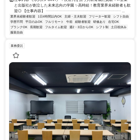
と出版社が創立した未来志向の学園 ✨高時給！教育業界未経験者も歓
迎◎ 【仕事内容】 ┈┈┈┈┈┈┈┈┈┈┈┈┈┈┈┈┈┈┈┈ ...
業界未経験者歓迎
1日4時間以内OK
主婦・主夫歓迎
フリーター歓迎
シフト自由
学歴不問
平日のみOK
フルリモート
午前
経験者歓迎
研修あり
在宅OK
ブランクOK
長期歓迎
フルタイム歓迎
週2・3日からOK
シフト制
土日祝休み
服装自由
業務委託