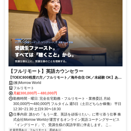
【フルリモート】英語カウンセラー
【TOEIC800程度の方／フルリモート／海外在住 OK／未経験 OK】あな
たが英語学習で経験した失敗も成功も。すべてが、受講生の人生を変え
(株)Morrow World
るお仕事です。
フルリモート
月給300,000円～480,000円
勤務時間・曜日: 完全在宅勤務・フルリモート・業務委託 月給
300,000円〜480,000円 フルタイム 週5日（土日どちらか稼働） 平日
12:30~21:30 土日9:30〜18:30
仕事内容: 誰かの「もう一度、英語を頑張りたい」に寄り添う仕事 株
式会社Morrow Worldが運営するオンライン英語コーチングサービス
「イングリード」で、受講生様の英語学習に伴走します。 こ...
社員登用あり
フルリモート
昇給あり