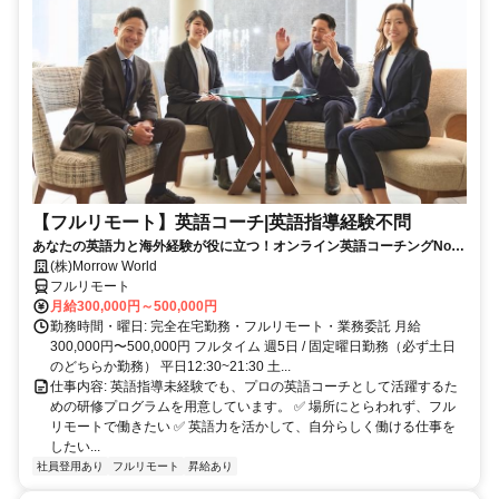
【フルリモート】英語コーチ|英語指導経験不問
あなたの英語力と海外経験が役に立つ！オンライン英語コーチングNo1
のイングリード
(株)Morrow World
フルリモート
月給300,000円～500,000円
勤務時間・曜日: 完全在宅勤務・フルリモート・業務委託 月給
300,000円〜500,000円 フルタイム 週5日 / 固定曜日勤務（必ず土日
のどちらか勤務） 平日12:30~21:30 土...
仕事内容: 英語指導未経験でも、プロの英語コーチとして活躍するた
めの研修プログラムを用意しています。 ✅ 場所にとらわれず、フル
リモートで働きたい ✅ 英語力を活かして、自分らしく働ける仕事を
したい...
社員登用あり
フルリモート
昇給あり