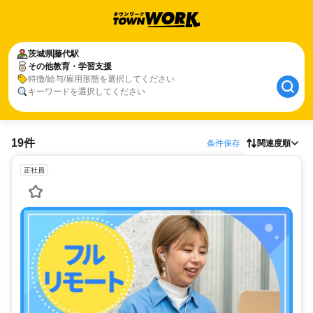
茨城県
藤代駅
その他教育・学習支援
特徴/給与/雇用形態を選択してください
キーワードを選択してください
19件
条件保存
関連度順
正社員