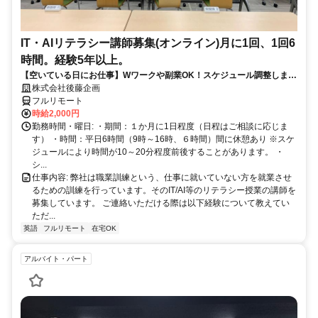
IT・AIリテラシー講師募集(オンライン)月に1回、1回6
時間。経験5年以上。
【空いている日にお仕事】Wワークや副業OK！スケジュール調整しま
す。自身のスキルアップにも！（服装髪型自由）
株式会社後藤企画
フルリモート
時給2,000円
勤務時間・曜日: ・期間：１か月に1日程度（日程はご相談に応じま
す） ・時間：平日6時間（9時～16時、６時間）間に休憩あり ※スケ
ジュールにより時間が10～20分程度前後することがあります。 ・
シ...
仕事内容: 弊社は職業訓練という、仕事に就いていない方を就業させ
るための訓練を行っています。そのIT/AI等のリテラシー授業の講師を
募集しています。 ご連絡いただける際は以下経験について教えてい
ただ...
英語
フルリモート
在宅OK
アルバイト・パート