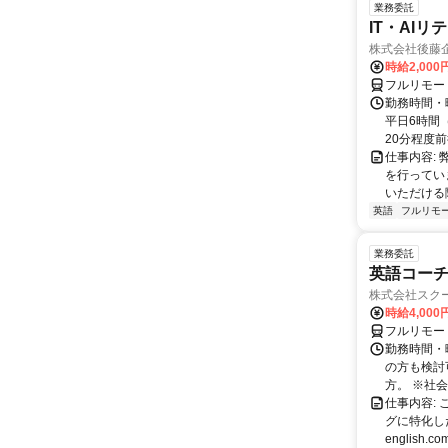
業務委託
IT・AI
株式会社後藤
時給2,000
フルリモー
勤務時間・
平日6時間
20分程度前
仕事内容:
を行ってい
いただける
英語
フルリモ
業務委託
英語コーチ
株式会社スク
時給4,00
フルリモー
勤務時間・
の方も検討
方。 ※社会
仕事内容:
グに特化した英
english.com