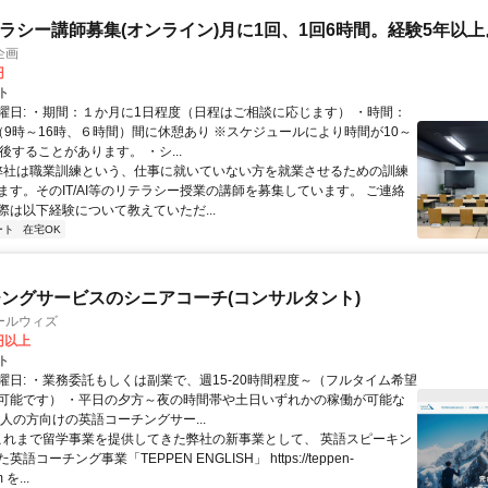
リテラシー講師募集(オンライン)月に1回、1回6時間。経験5年以上
企画
円
ト
曜日: ・期間：１か月に1日程度（日程はご相談に応じます） ・時間：
（9時～16時、６時間）間に休憩あり ※スケジュールにより時間が10～
後することがあります。 ・シ...
 弊社は職業訓練という、仕事に就いていない方を就業させるための訓練
ます。そのIT/AI等のリテラシー授業の講師を募集しています。 ご連絡
際は以下経験について教えていただ...
ート
在宅OK
ングサービスのシニアコーチ(コンサルタント)
ールウィズ
0円以上
ト
曜日: ・業務委託もしくは副業で、週15-20時間程度～（フルタイム希望
可能です） ・平日の夕方～夜の時間帯や土日いずれかの稼働が可能な
人の方向けの英語コーチングサー...
 これまで留学事業を提供してきた弊社の新事業として、 英語スピーキン
語コーチング事業「TEPPEN ENGLISH」 https://teppen-
 を...