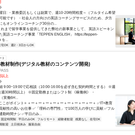
円
ト
曜日: ・業務委託もしくは副業で、週10-20時間程度～（フルタイム希望
可能です） ・社会人の方向けの英語コーチングサービスのため、夕方
もオンラインコーチング30分の...
 これまで留学事業を提供してきた弊社の新事業として、 英語スピーキン
語コーチング事業「TEPPEN ENGLISH」 https://teppen-
 を...
在宅OK
週2・3日からOK
ート
教材制作(デジタル教材のコンテンツ開発)
ASS
0円以上
ト
 9:00~19:00で応相談（10:00-16:00を必ず含む契約時間とする） ※週
（週30時間以上） ※固定勤務またはシフト制 《稼働例》 ・
0（実働6H...
⭐ここがポイント⭐ ＋ー＋ー＋ー＋ー＋ー＋ー＋ー＋ー＋ー＋ ✅IT×教育
貢献性の高いお仕事 ✅「理科の専門性」で100万人の学びに貢献 ✅フル
勤時間ナシ ✅平日のみ...
固定時間制
平日のみOK
フルリモート
経験者歓迎
残業なし
在宅OK
期歓迎
土日祝休み
服装自由