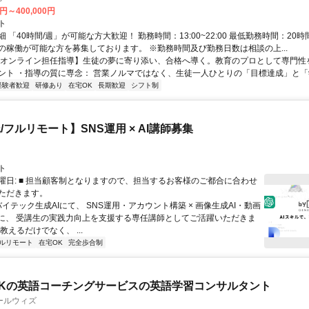
0円～400,000円
ト
 「40時間/週」が可能な方大歓迎！ 勤務時間：13:00~22:00 最低勤務時間：20時
の稼働が可能な方を募集しております。 ※勤務時間及び勤務日数は相談の上...
【オンライン担任指導】生徒の夢に寄り添い、合格へ導く。教育のプロとして専門性
ント ・指導の質に専念： 営業ノルマではなく、生徒一人ひとりの「目標達成」と「学
経験者歓迎
研修あり
在宅OK
長期歓迎
シフト制
/フルリモート】SNS運用 × AI講師募集
ト
曜日: ■ 担当顧客制となりますので、担当するお客様のご都合に合わせ
ただきます。
バイテック生成AIにて、 SNS運用・アカウント構築 × 画像生成AI・動画
軸に、 受講生の実践力向上を支援する専任講師としてご活躍いただきま
教えるだけでなく、 ...
ルリモート
在宅OK
完全歩合制
Kの英語コーチングサービスの英語学習コンサルタント
ールウィズ