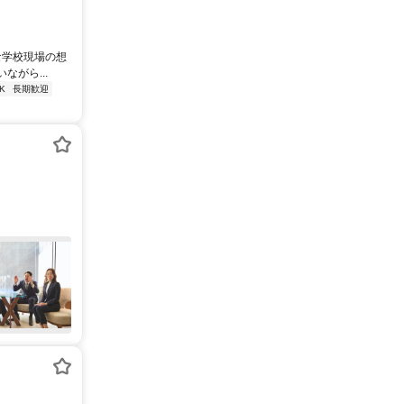
な学校現場の想
がら...
K
長期歓迎