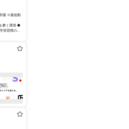
間/週 ※最低勤
を磨く環境 ◆
習習慣の...