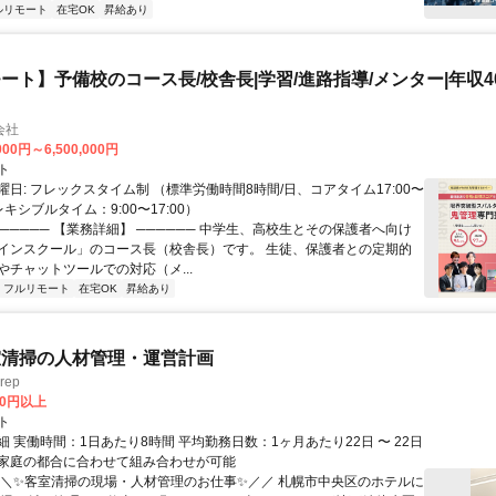
ルリモート
在宅OK
昇給あり
ート】予備校のコース長/校舎長|学習/進路指導/メンター|年収40
会社
000円～6,500,000円
ト
日: フレックスタイム制 （標準労働時間8時間/日、コアタイム17:00〜
レキシブルタイム：9:00〜17:00）
────── 【業務詳細】 ────── 中学生、高校生とその保護者へ向け
インスクール」のコース長（校舎長）です。 生徒、保護者との定期的
やチャットツールでの対応（メ...
フルリモート
在宅OK
昇給あり
室清掃の人材管理・運営計画
rep
00円以上
ト
 実働時間：1日あたり8時間 平均勤務日数：1ヶ月あたり22日 〜 22日
家庭の都合に合わせて組み合わせが可能
＼＼✨客室清掃の現場・人材管理のお仕事✨／／ 札幌市中央区のホテルに