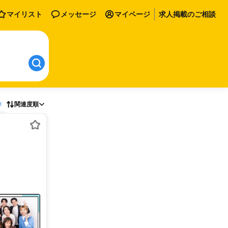
マイリスト
メッセージ
マイページ
求人掲載のご相談
存
関連度順