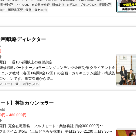
経験者歓迎
ネイルOK
有資格者歓迎
研修あり
在宅OK
ブランクOK
長期歓迎
自由
履歴書不要
髪型・髪色自由
企画/戦略ディレクター
W
円
ト
曜日: ・週10時間以上の稼働想定
 ■研修戦略パートナー／eラーニングコンテンツ企画制作 クライアント企
ーニング教材（各回1時間×全12回）の企画・カリキュラム設計・構成監
ジションです。事業課題から逆...
ルリモート
週2・3日からOK
モート】英語カウンセラー
rld
00円～480,000円
ト
日: 完全在宅勤務・フルリモート・業務委託 月給300,000円〜
円 フルタイム 週5日（土日どちらか稼働） 平日12:30~21:30 土日9:30〜