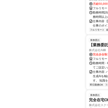
月給50,00
フルリモー
勤務時間詳細
務時間以上
仕事内容 
仕事のポイ
フルリモート
業務委託
【業務委託
株式会社AI棒
完全歩合制
フルリモー
勤務時間・
てご設定い
仕事内容: 
生成AIを
す。 知識を
即日勤務OK
フ
業務委託
完全在宅O
株式会社スク