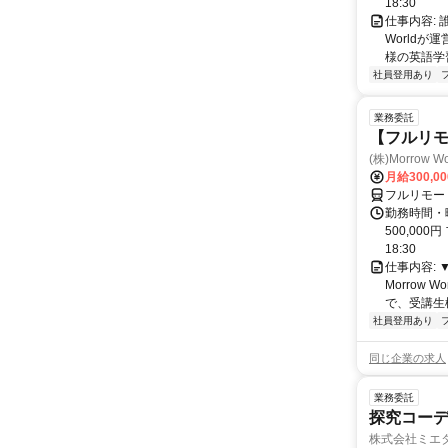
18:30
仕事内容:
World
様の英語学習
社員登用あり
業務委託
【フルリ
(株)Morrow Wo
月給300,0
フルリモー
勤務時間・曜
500,000
18:30
仕事内容:
Morrow
で、受講生
社員登用あり
同じ企業の求人
業務委託
探究コー
株式会社ミエ