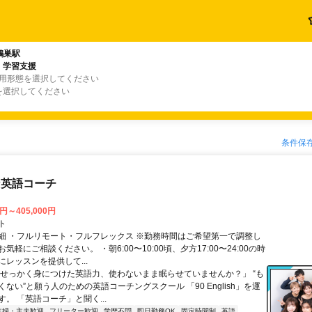
鴻巣駅
・学習支援
雇用形態を選択してください
を選択してください
条件保
な英語コーチ
0円～405,000円
ト
細 ・フルリモート・フルフレックス ※勤務時間はご希望第一で調整し
気軽にご相談ください。 ・朝6:00〜10:00頃、夕方17:00〜24:00の時
レッスンを提供して...
「せっかく身につけた英語力、使わないまま眠らせていませんか？」 “も
ない”と願う人のための英語コーチングスクール 「90 English」を運
。 「英語コーチ」と聞く...
主婦・主夫歓迎
フリーター歓迎
学歴不問
即日勤務OK
固定時間制
英語