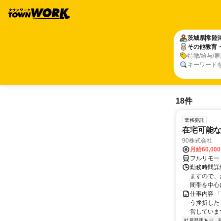
茨城県
常陸
その他教育
特徴/給与/
キーワード
18件
業務委託
在宅可能
90株式会社
月給60,00
フルリモー
勤務時間詳
ますので、お
間帯を中心に
仕事内容 
う挫折したく
営しています
社員登用あり