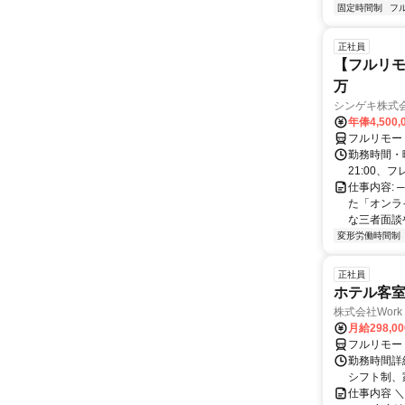
固定時間制
フ
正社員
【フルリモ
万
シンゲキ株式
年俸4,500,
フルリモー
勤務時間・曜
21:00、フ
仕事内容: 
た「オンラ
な三者面談
変形労働時間制
正社員
ホテル客
株式会社Work 
月給298,0
フルリモー
勤務時間詳細
シフト制、
仕事内容 