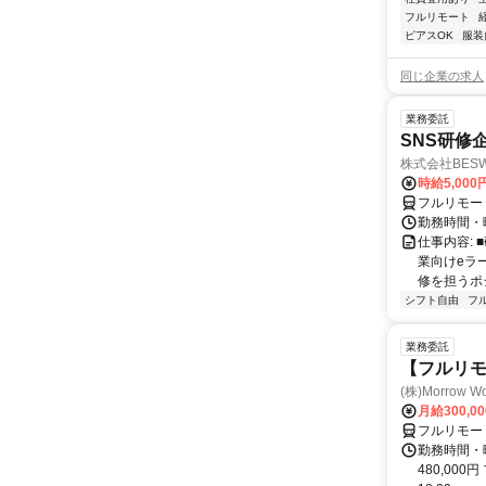
フルリモート
ピアスOK
服装
同じ企業の求人
業務委託
SNS研修
株式会社BES
時給5,000
フルリモー
勤務時間・
仕事内容:
業向けeラ
修を担うポ
シフト自由
フ
業務委託
【フルリ
(株)Morrow Wo
月給300,0
フルリモー
勤務時間・曜
480,000