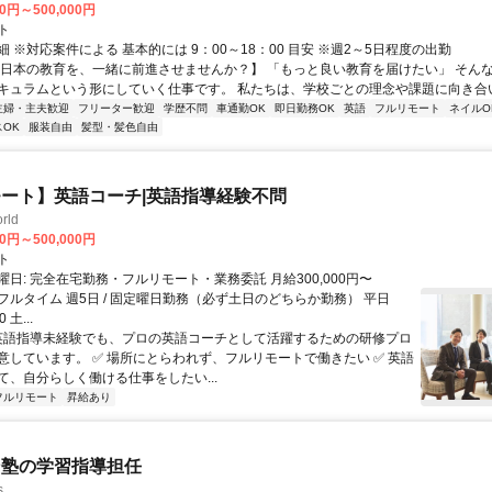
00円～500,000円
ト
 ※対応案件による 基本的には 9：00～18：00 目安 ※週2～5日程度の出勤
【日本の教育を、一緒に前進させませんか？】 「もっと良い教育を届けたい」 そん
キュラムという形にしていく仕事です。 私たちは、学校ごとの理念や課題に向き合いな
主婦・主夫歓迎
フリーター歓迎
学歴不問
車通勤OK
即日勤務OK
英語
フルリモート
ネイルO
OK
服装自由
髪型・髪色自由
ート】英語コーチ|英語指導経験不問
rld
00円～500,000円
ト
日: 完全在宅勤務・フルリモート・業務委託 月給300,000円〜
0円 フルタイム 週5日 / 固定曜日勤務（必ず土日のどちらか勤務） 平日
0 土...
 英語指導未経験でも、プロの英語コーチとして活躍するための研修プロ
意しています。 ✅ 場所にとらわれず、フルリモートで働きたい ✅ 英語
て、自分らしく働ける仕事をしたい...
フルリモート
昇給あり
ン塾の学習指導担任
s