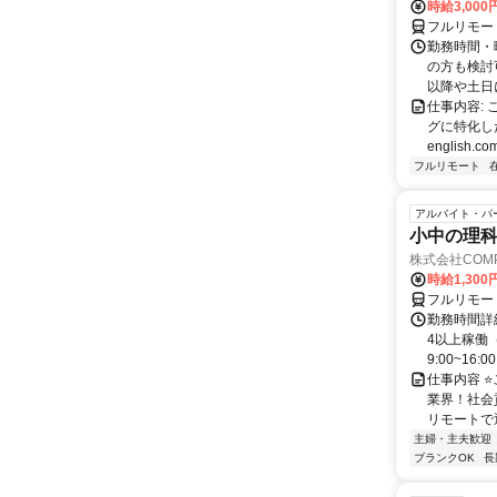
時給3,000
フルリモー
勤務時間・
の方も検討
以降や土日に
仕事内容:
グに特化した英
english.com
フルリモート
アルバイト・パ
小中の理科
株式会社COMP
時給1,30
フルリモー
勤務時間詳細
4以上稼働
9:00~16:0
仕事内容 
業界！社会
リモートで通
主婦・主夫歓迎
ブランクOK
長