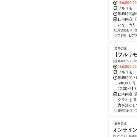
月給200,0
フルリモー
勤務時間詳細
仕事内容 
いを、カリ
社員登用あり
シフト制
ピアス
業務委託
【フルリモ
(株)Morrow Wo
月給300,0
フルリモー
勤務時間・曜
500,00
12:30~21:3
仕事内容:
グラムを用
力を活かし
社員登用あり
業務委託
オンライ
株式会社Build