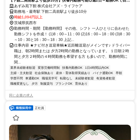
【下館二高前駅より徒歩10分】扶養内勤務可能◎週2日～勤務OKで自分
にあった働き方ができます♪
あずみ苑下館 株式会社アズ・ライフケア
勤務地・最寄駅 下館二高前駅より徒歩10分
時給1,094円以上
茨城県筑西市
勤務時間・期間 【勤務時間】 その他、シフト 一人ひとりに合わせた
勤務シフトを作成！ (1)8：00～11：00 (2)16：00～18：00 (3)8：30
～10：30と16：30～18：30 上記...
仕事内容 ★ナビ付き送迎車輌★近距離送迎がメインです♪ ドライバー
職は、朝2時間または 夕方2時間の勤務となっています。 １日朝２時
間と夕方２時間の４時間勤務を希望する方 も多いので、勤務時間に
関...
業界未経験者歓迎
変形労働時間制
扶養内勤務OK
1日4時間以内OK
主婦・主夫歓迎
社会保険あり
産休・育休取得実績あり
バイク通勤OK
早朝
学歴不問
車通勤OK
職場見学可
転勤なし
未経験者歓迎
有資格者歓迎
職種変更なし
夕方
制服貸与
ブランクOK
育休あり
同じ企業の求人
正社員