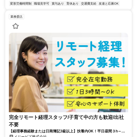
変形労働時間制
職場見学可
賞与あり
育休あり
交通費支給
友達と応募OK
業務委託
完全リモート経理スタッフ/子育て中の方も歓迎/出社
不要
【経理事務経験または日商簿記3級以上】扶養内OK！平日昼間３h～。
完全在宅で育児・介護中の方も大歓迎♪
メリービズ株式会社