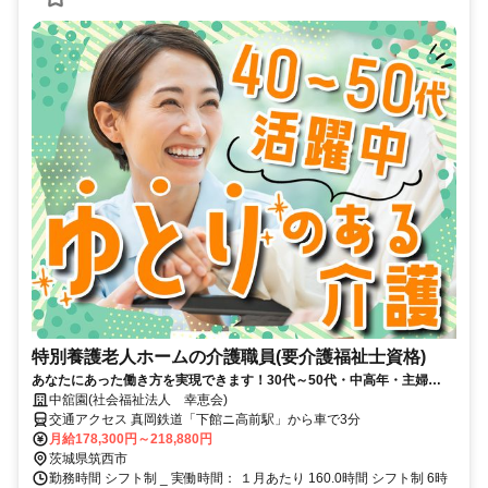
特別養護老人ホームの介護職員(要介護福祉士資格)
あなたにあった働き方を実現できます！30代～50代・中高年・主婦
（夫）多数活躍中！
中舘園(社会福祉法人 幸恵会)
交通アクセス 真岡鉄道「下館ニ高前駅」から車で3分
月給178,300円～218,880円
茨城県筑西市
勤務時間 シフト制 _ 実働時間： １月あたり 160.0時間 シフト制 6時