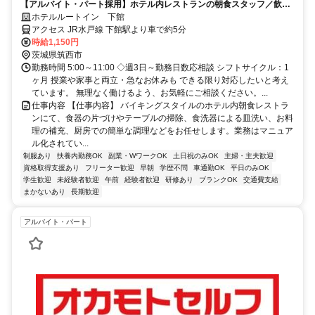
【アルバイト・パート採用】ホテル内レストランの朝食スタッフ／飲食
未経験歓迎！主婦(夫)さん活躍中
ホテルルートイン 下館
アクセス JR水戸線 下館駅より車で約5分
時給1,150円
茨城県筑西市
勤務時間 5:00～11:00 ◇週3日～勤務日数応相談 シフトサイクル：1
ヶ月 授業や家事と両立・急なお休みも できる限り対応したいと考え
ています。 無理なく働けるよう、お気軽にご相談ください。...
仕事内容 【仕事内容】 バイキングスタイルのホテル内朝食レストラ
ンにて、食器の片づけやテーブルの掃除、食洗器による皿洗い、お料
理の補充、厨房での簡単な調理などをお任せします。業務はマニュア
ル化されてい...
制服あり
扶養内勤務OK
副業・WワークOK
土日祝のみOK
主婦・主夫歓迎
資格取得支援あり
フリーター歓迎
早朝
学歴不問
車通勤OK
平日のみOK
学生歓迎
未経験者歓迎
午前
経験者歓迎
研修あり
ブランクOK
交通費支給
まかないあり
長期歓迎
アルバイト・パート