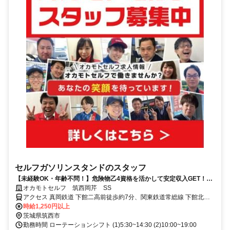
セルフガソリンスタンドのスタッフ
【未経験OK・年齢不問！】危険物乙4資格を活かして安定収入GET！シ
フト融通◎家族も使える給油社割あり！
オカモトセルフ 筑西岡芹 SS
アクセス 真岡鉄道 下館二高前徒歩約7分、関東鉄道常総線 下館北口
徒歩約26分、ＪＲ水戸線 下館北口徒歩約26分
時給1,250円以上
茨城県筑西市
勤務時間 ローテーションシフト (1)5:30~14:30 (2)10:00~19:00