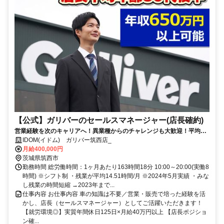
【公式】ガリバーのセールスマネージャー(店長確約)
営業経験を次のキャリアへ！異業種からのチャレンジも大歓迎！平均年
齢30代後半の店長が活躍中・実質年間休日125日・家賃補助あり・イン
IDOM(イドム) ガリバー筑西店_
センティブあり
月給400,000円
茨城県筑西市
勤務時間 総労働時間：1ヶ月あたり163時間18分 10:00～20:00(実働8
時間) ※シフト制 ・残業が平均14.51時間/月 ※2024年5月実績 ・みな
し残業の時間短縮 →2023年まで...
仕事内容 お仕事内容 車の知識は不要／営業・販売で培った経験を活
かし、店長（セールスマネージャー）としてご活躍いただきます！
【就労環境◎】実質年間休日125日×月給40万円以上 【店長ポジショ
ン確...