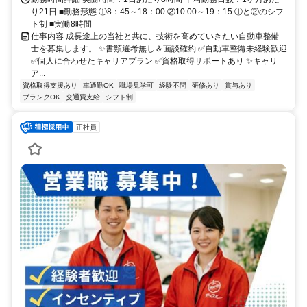
り21日 ■勤務形態 ①8：45～18：00 ②10:00～19：15 ①と②のシフ
ト制 ■実働8時間
仕事内容 成長途上の当社と共に、技術を高めていきたい自動車整備
士を募集します。 ✨書類選考無し＆面談確約 ✅自動車整備未経験歓迎
✅個人に合わせたキャリアプラン ✅資格取得サポートあり ✨キャリ
ア...
資格取得支援あり
車通勤OK
職場見学可
経験不問
研修あり
賞与あり
ブランクOK
交通費支給
シフト制
正社員