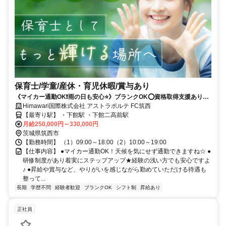
保育士/学童/産休・育児休暇/賞与あり
《マイカー通勤OK❗️雨の日も安心⭐》ブランクOK⭕資格取得支援あり⭕
昇給・賞与あり⭕運動療育にチカラを入れている施設です✨
Himawari国際株式会社 アストラポルテ FC筑西
【最寄り駅】 ・下館駅 ・下館二高前駅
月給250,000円～330,000円
茨城県筑西市
【勤務時間】 （1）09:00～18:00（2）10:00～19:00
【仕事内容】 ●マイカー通勤OK！天候を気にせず通勤できますね☆ ●
研修制度があり着実にステップアップ★経験の浅い方でも安心ですよ
♪ ●昇給や賞与など、やりがいを感じながら勤めていただける待遇も
整って...
長期
学歴不問
経験者歓迎
ブランクOK
シフト制
昇給あり
正社員