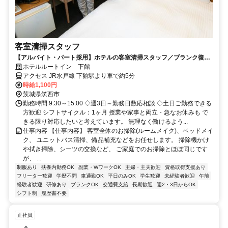
客室清掃スタッフ
【アルバイト・パート採用】ホテルの客室清掃スタッフ／ブランク復
帰・未経験歓迎！主婦(夫)さん活躍中
ホテルルートイン 下館
アクセス JR水戸線 下館駅より車で約5分
時給1,100円
茨城県筑西市
勤務時間 9:30～15:00 ◇週3日～勤務日数応相談 ◇土日ご勤務できる
方歓迎 シフトサイクル：1ヶ月 授業や家事と両立・急なお休みも で
きる限り対応したいと考えています。 無理なく働けるよう...
仕事内容 【仕事内容】 客室全体のお掃除(ルームメイク)、ベッドメイ
ク、 ユニットバス清掃、備品補充などをお任せします。 掃除機かけ
や拭き掃除、シーツの交換など、 ご家庭でのお掃除とほぼ同じです
が、 ...
制服あり
扶養内勤務OK
副業・WワークOK
主婦・主夫歓迎
資格取得支援あり
フリーター歓迎
学歴不問
車通勤OK
平日のみOK
学生歓迎
未経験者歓迎
午前
経験者歓迎
研修あり
ブランクOK
交通費支給
長期歓迎
週2・3日からOK
シフト制
履歴書不要
正社員