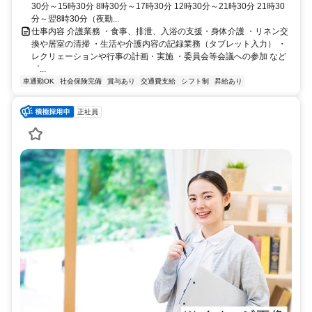
30分～15時30分 8時30分～17時30分 12時30分～21時30分 21時30
分～翌8時30分（夜勤...
仕事内容 介護業務 ・食事、排泄、入浴の支援・身体介護 ・リネン交
換や居室の清掃 ・生活や介護内容の記録業務（タブレット入力） ・
レクリェーションや行事の計画・実施 ・委員会等会議への参加 など
゜...
車通勤OK
社会保険完備
賞与あり
交通費支給
シフト制
昇給あり
正社員