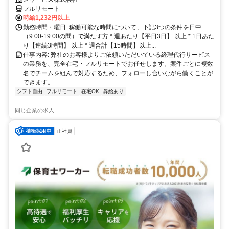
フルリモート
時給1,232円以上
勤務時間・曜日: 稼働可能な時間について、下記3つの条件を日中
（9:00-19:00の間）で満たす方 * 週あたり【平日3日】 以上 * 1日あた
り【連続3時間】 以上 * 週合計【15時間】以上...
仕事内容: 弊社のお客様よりご依頼いただいている経理代行サービス
の業務を、完全在宅・フルリモートでお任せします。案件ごとに複数
名でチームを組んで対応するため、フォローし合いながら働くことが
できます。...
シフト自由
フルリモート
在宅OK
昇給あり
同じ企業の求人
正社員