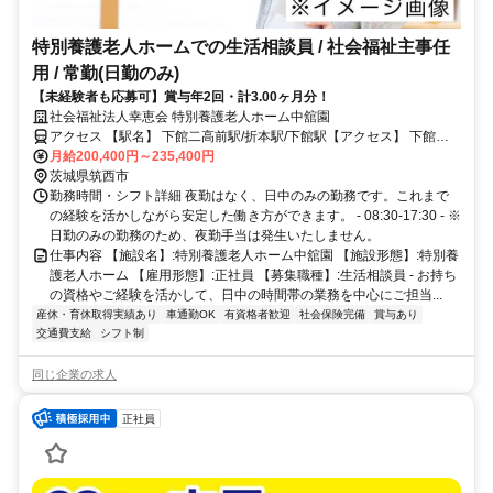
特別養護老人ホームでの生活相談員 / 社会福祉主事任
用 / 常勤(日勤のみ)
【未経験者も応募可】賞与年2回・計3.00ヶ月分！
社会福祉法人幸恵会 特別養護老人ホーム中舘園
アクセス 【駅名】 下館二高前駅/折本駅/下館駅【アクセス】 下館二
高前駅から徒歩12分
月給200,400円～235,400円
茨城県筑西市
勤務時間・シフト詳細 夜勤はなく、日中のみの勤務です。これまで
の経験を活かしながら安定した働き方ができます。 - 08:30‐17:30 - ※
日勤のみの勤務のため、夜勤手当は発生いたしません。
仕事内容 【施設名】:特別養護老人ホーム中舘園 【施設形態】:特別養
護老人ホーム 【雇用形態】:正社員 【募集職種】:生活相談員 - お持ち
の資格やご経験を活かして、日中の時間帯の業務を中心にご担当...
産休・育休取得実績あり
車通勤OK
有資格者歓迎
社会保険完備
賞与あり
交通費支給
シフト制
同じ企業の求人
正社員