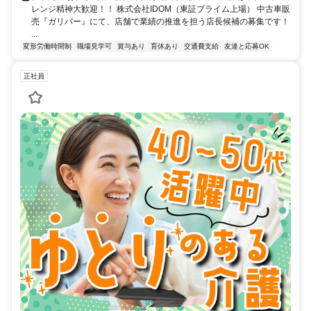
レンジ精神大歓迎！！ 株式会社IDOM（東証プライム上場） 中古車販
売『ガリバー』にて、店舗で業績の推進を担う店長候補の募集です！
...
変形労働時間制
職場見学可
賞与あり
育休あり
交通費支給
友達と応募OK
正社員