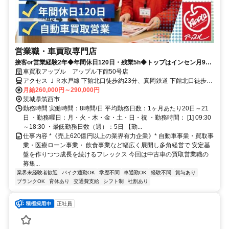
営業職・車買取専門店
接客or営業経験2年◆年間休日120日・残業5h◆トップはインセン月90
万円◆100%反響型◆飛込みテレアポノルマなし
車買取アップル アップル下館50号店
アクセス ＪＲ水戸線 下館北口徒歩約23分、真岡鉄道 下館北口徒歩約
23分、関東鉄道常総線 下館北口徒歩約23分
月給260,000円～290,000円
茨城県筑西市
勤務時間 実働時間：8時間/日 平均勤務日数：1ヶ月あたり20日～21
日 ・勤務曜日：月・火・木・金・土・日・祝 ・勤務時間： [1] 09:30
～18:30 ・最低勤務日数（週）：5日 【勤...
仕事内容 *《売上620億円以上の業界有力企業》* 自動車事業・買取事
業・医療ローン事業・ 飲食事業など幅広く展開し多角経営で 安定基
盤を作りつつ成長を続けるフレックス 今回は中古車の買取営業職の
募集...
業界未経験者歓迎
バイク通勤OK
学歴不問
車通勤OK
経験不問
賞与あり
ブランクOK
育休あり
交通費支給
シフト制
社割あり
正社員