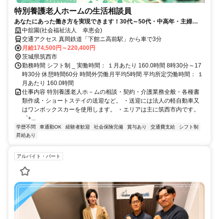
特別養護老人ホームの生活相談員
あなたにあった働き方を実現できます！30代～50代・中高年・主婦
（夫）多数活躍中！
中舘園(社会福祉法人 幸恵会)
交通アクセス 真岡鉄道「下館ニ高前駅」から車で3分
月給174,500円～220,400円
茨城県筑西市
勤務時間 シフト制 _ 実働時間： １月あたり 160.0時間 8時30分～17
時30分 休憩時間60分 時間外労働月平均5時間 平均所定労働時間： １
月あたり 160.0時間
仕事内容 特別養護老人ホ－ムの相談・契約・介護業務全般・各種書
類作成・ショートステイの送迎など。 ・送迎には法人の軽自動車又
はワンボックスカーを使用します。 ・エリアは主に筑西市内です。
゜+...
学歴不問
車通勤OK
経験者歓迎
社会保険完備
賞与あり
交通費支給
シフト制
昇給あり
アルバイト・パート