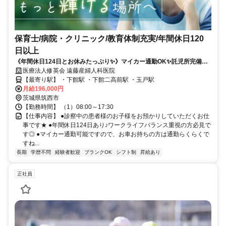
保育士/病院・クリニック/教育体制充実/年間休日120
日以上
《年間休日124日とお休みたっぷり✨》マイカー通勤OK✨託児所完備✨
休日手当あり✨更なるスキルアップを目指す方にも最適ですよ⭐
医療法人修英会 遠藤産婦人科医院
【最寄り駅】 ・下館駅 ・下館二高前駅 ・玉戸駅
月給196,000円
茨城県筑西市
【勤務時間】 （1）08:00～17:30
【仕事内容】 ●診察中の患者様のお子様をお預かりしていただくお仕
事です★ ●年間休日124日あり♪ワークライフバランス重視の方必見で
す◎ ●マイカー通勤可能ですので、お車お持ちの方は通勤らくらくで
すね...
長期
学歴不問
経験者歓迎
ブランクOK
シフト制
昇給あり
正社員