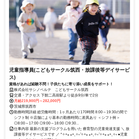
児童指導員(こどもサークル筑西・放課後等デイサービ
ス)
資格があれば経験不問！子供たちに寄り添い成長をサポート！
株式会社サシノベルテ こどもサークル筑西
交通・アクセス 下館二高前駅より徒歩9分/車で2分
月給219,900円～282,000円
茨城県筑西市
勤務時間詳細 総労働時間：1ヶ月あたり170時間 8:00～19:30の間で
シフト制 ※店舗により基本の勤務時間に差異あり ＜シフト例＞
◎8:00～17:00 ◎9:00～18:00 ◎9:30...
仕事内容 最新の支援プログラムを用いた 療育型の児童発達支援 ＼ 放
課後等デイサービスです ／ *✧+⁎ ⁎+˳✧༚ ̊✧+⁎ ⁎+˳✧༚ ̊✧+⁎ ⁎+˳✧༚ ●児童