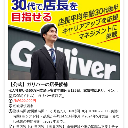
【公式】ガリバーの店長候補
≪入社祝い金50万円支給≫実質年間休日125日、家賃補助あり、インセ
ンティブで年収1,000万円も目指せる！
IDOM(イドム) ガリバー筑西店_
月給300,000円
茨城県筑西市
勤務時間 総労働時間：1ヶ月あたり163時間18分 10:00～20:00(実働8
時間) ※シフト制 ・残業が平均14.51時間/月 ※2024年5月実績 ・みな
し残業の時間短縮 →2023年まで...
仕事内容 お仕事内容 【募集内容】 販売経験や車の知識は不要！チャ