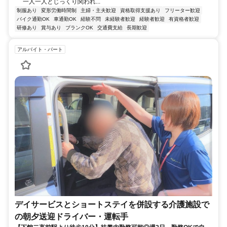
一人一人とじっくり関われ...
制服あり
変形労働時間制
主婦・主夫歓迎
資格取得支援あり
フリーター歓迎
バイク通勤OK
車通勤OK
経験不問
未経験者歓迎
経験者歓迎
有資格者歓迎
研修あり
賞与あり
ブランクOK
交通費支給
長期歓迎
アルバイト・パート
デイサービスとショートステイを併設する介護施設で
の朝夕送迎ドライバー・運転手