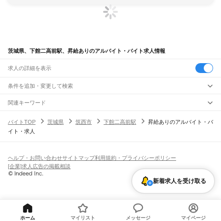
茨城県、下館二高前駅、昇給ありのアルバイト・バイト求人情報
求人の詳細を表示
条件を追加・変更して検索
市区町村を追加・変更
関連キーワード
完全在宅ワーク 全国
シール貼り 在宅
現在地周辺
ガチャガチャ
犬カフェ
茨城県
駅を追加・変更
バイトTOP
茨城県
筑西市
下館二高前駅
昇給ありのアルバイト・バ
茨城県
すべて
イト・求人
水戸市
日立市
土浦市
古河市
石岡市
結城市
龍ケ崎市
下妻市
常総市
常陸太田市
職種を追加・変更
JR常磐線(取手～いわき)
高萩市
北茨城市
笠間市
取手市
牛久市
つくば市
ひたちなか市
鹿嶋市
潮来市
取手駅
藤代駅
龍ケ崎市駅
牛久駅
ひたち野うしく駅
荒川沖駅
土浦駅
神立駅
高浜駅
飲食・フードサービス
守谷市
常陸大宮市
那珂市
筑西市
坂東市
稲敷市
かすみがうら市
桜川市
神栖市
特徴を追加・変更
石岡駅
羽鳥駅
岩間駅
友部駅
内原駅
赤塚駅
偕楽園駅
水戸駅
勝田駅
佐和駅
東海駅
飲食・フードサービス
行方市
鉾田市
つくばみらい市
すべて
小美玉市
東茨城郡
那珂郡
久慈郡
稲敷郡
結城郡
ヘルプ・お問い合わせ
サイトマップ
利用規約・プライバシーポリシー
大甕駅
常陸多賀駅
日立駅
小木津駅
十王駅
高萩駅
南中郷駅
磯原駅
大津港駅
ホールスタッフ
キッチンスタッフ
皿洗い・洗い場
精肉・鮮魚加工
給食調理
人気
猿島郡
北相馬郡
[企業]求人広告の掲載相談
雇用形態を追加・変更
パン屋（ベーカリー）
フードカウンター販売員
バー（BAR）・バーテンダー
日払いOK
高校生歓迎
学生歓迎
深夜の仕事
髪型・髪色自由
ひげOK
ネイルOK
宇都宮線
新着求人を受け取る
飲食店補助（開店・閉店準備）
飲食店（店長・マネージャー）
ピアスOK
アルバイト・パート
履歴書不要
オープニングスタッフ
留学生・外国人活躍中
古河駅
都道府県を変更
営業・販売
勤務期間
正社員
JR常磐線(上野～取手)
営業・販売
すべて
短期
契約社員
単発・1日OK
長期
期間限定（春夏冬休み等）
取手駅
営業
テレフォンアポインター（テレアポ）
ルートセールス
コンビニ
シフト
派遣社員
フードカウンター販売員
アパレル
家電量販店・携帯販売（携帯ショップ）
土日祝のみOK
業務委託
平日のみOK
週1日からOK
週2・3日からOK
週4日以上OK
ホーム
マイリスト
メッセージ
マイページ
JR鹿島線