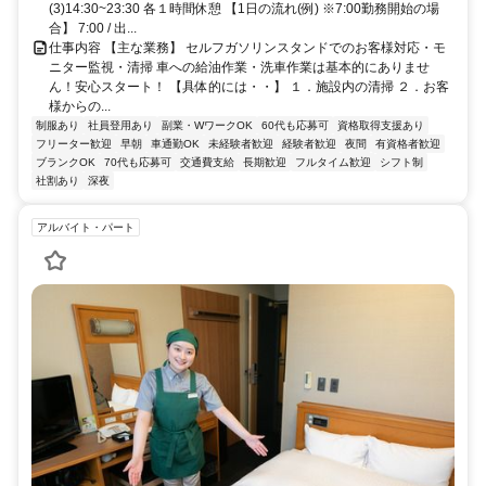
(3)14:30~23:30 各１時間休憩 【1日の流れ(例) ※7:00勤務開始の場
合】 7:00 / 出...
仕事内容 【主な業務】 セルフガソリンスタンドでのお客様対応・モ
ニター監視・清掃 車への給油作業・洗車作業は基本的にありませ
ん！安心スタート！ 【具体的には・・】 １．施設内の清掃 ２．お客
様からの...
制服あり
社員登用あり
副業・WワークOK
60代も応募可
資格取得支援あり
フリーター歓迎
早朝
車通勤OK
未経験者歓迎
経験者歓迎
夜間
有資格者歓迎
ブランクOK
70代も応募可
交通費支給
長期歓迎
フルタイム歓迎
シフト制
社割あり
深夜
アルバイト・パート