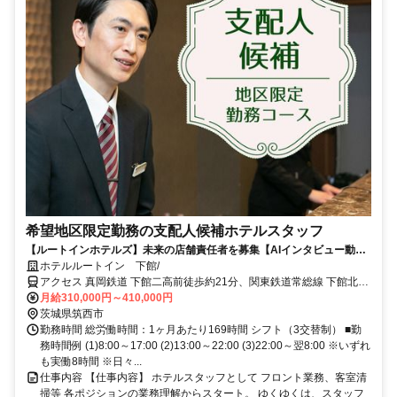
希望地区限定勤務の支配人候補ホテルスタッフ
【ルートインホテルズ】未来の店舗責任者を募集【AIインタビュー動画
での1次選考実施中！】
ホテルルートイン 下館/
アクセス 真岡鉄道 下館二高前徒歩約21分、関東鉄道常総線 下館北口
徒歩約22分、ＪＲ水戸線 下館北口徒歩約22分
月給310,000円～410,000円
茨城県筑西市
勤務時間 総労働時間：1ヶ月あたり169時間 シフト（3交替制） ■勤
務時間例 (1)8:00～17:00 (2)13:00～22:00 (3)22:00～翌8:00 ※いずれ
も実働8時間 ※日々...
仕事内容 【仕事内容】 ホテルスタッフとして フロント業務、客室清
掃等 各ポジションの業務理解からスタート。 ゆくゆくは、スタッフ