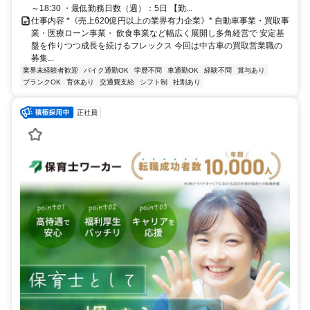
～18:30 ・最低勤務日数（週）：5日 【勤...
仕事内容 *《売上620億円以上の業界有力企業》* 自動車事業・買取事
業・医療ローン事業・ 飲食事業など幅広く展開し多角経営で 安定基
盤を作りつつ成長を続けるフレックス 今回は中古車の買取営業職の
募集...
業界未経験者歓迎
バイク通勤OK
学歴不問
車通勤OK
経験不問
賞与あり
ブランクOK
育休あり
交通費支給
シフト制
社割あり
正社員