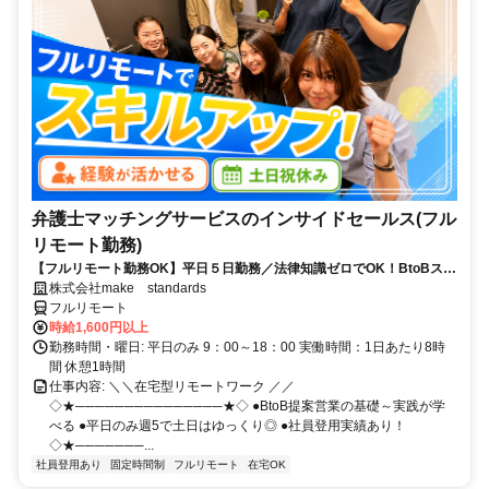
弁護士マッチングサービスのインサイドセールス(フル
リモート勤務)
【フルリモート勤務OK】平日５日勤務／法律知識ゼロでOK！BtoBスキ
ルが身につく営業職
株式会社make standards
フルリモート
時給1,600円以上
勤務時間・曜日: 平日のみ 9：00～18：00 実働時間：1日あたり8時
間 休憩1時間
仕事内容: ＼＼在宅型リモートワーク ／／
◇★───────────────★◇ ●BtoB提案営業の基礎～実践が学
べる ●平日のみ週5で土日はゆっくり◎ ●社員登用実績あり！
◇★───────...
社員登用あり
固定時間制
フルリモート
在宅OK