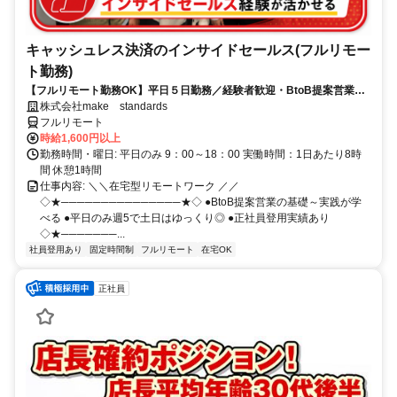
キャッシュレス決済のインサイドセールス(フルリモー
ト勤務)
【フルリモート勤務OK】平日５日勤務／経験者歓迎・BtoB提案営業で
スキルアップ
株式会社make standards
フルリモート
時給1,600円以上
勤務時間・曜日: 平日のみ 9：00～18：00 実働時間：1日あたり8時
間 休憩1時間
仕事内容: ＼＼在宅型リモートワーク ／／
◇★───────────────★◇ ●BtoB提案営業の基礎～実践が学
べる ●平日のみ週5で土日はゆっくり◎ ●正社員登用実績あり
◇★───────...
社員登用あり
固定時間制
フルリモート
在宅OK
正社員