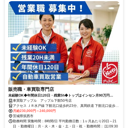
販売職・車買取専門店
未経験OK◆年間休日120日・残業5h◆トップはインセン月90万円
◆100%反響型◆飛込みテレアポノルマなし◆
車買取アップル アップル下館50号店
アクセス ＪＲ水戸線 下館北口徒歩約23分、真岡鉄道 下館北口徒歩約
23分、関東鉄道常総線 下館北口徒歩約23分
月給230,000円～240,000円
茨城県筑西市
勤務時間 実働時間：8時間/日 平均勤務日数：1ヶ月あたり20日～21
日 ・勤務曜日：月・火・木・金・土・日・祝 ・勤務時間： [1] 09:30