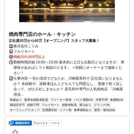
焼肉専門店のホール・キッチン
正社員30万から60万【オープニング】スタッフ大募集！
株式会社こぐみ
フルリモート
時給300,000円以上
勤務時間詳細 10:00～23:00 基本的に土日も出勤日となりますが、 希
望休があればシフト相談のります。 ⇒気軽にオーナーまで連絡くだ
さい！
仕事内容 一宮か清須でどなたか、川嶋屋系列で 正社員になりません
か？ 未経験や、経験者ほんとどちらでも問題なし、 面接で色々話し
合って、ぜひ入社しませんか？ 黒毛和牛専門の人気焼肉店 「川嶋屋
清須...
制服あり
業界未経験者歓迎
フリーター歓迎
バイク通勤OK
学歴不問
車通勤OK
職場見学可
経験不問
フルリモート
経験者歓迎
賞与あり
ブランクOK
オープニングスタッフ
交通費支給
シフト制
食事補助あり
髪型・髪色自由
アルバイト・パート