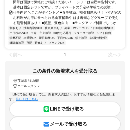
間帯は面接で気軽にご相談ください！ ・シフトは自己申告制です。
基本は固定シフトですが、プライベートの予定や学校での試験...
仕事内容 ＼ここがポイント／ ■食事補助、割引制度あり！ └すき家の
お料理がお得に食べられる食事補助や はま寿司などグループで使え
る割引制度あり！ ■髪型、髪色自由！ ■ランクアップ制度でしっか...
制服あり
扶養内勤務OK
社員登用あり
副業・WワークOK
1日4時間以内OK
土日祝のみOK
主婦・主夫歓迎
60代も応募可
フリーター歓迎
シフト自由
学歴不問
車通勤OK
即日勤務OK
平日のみOK
学生歓迎
未経験者歓迎
経験者歓迎
夜間
研修あり
ブランクOK
前へ
次へ
1
この条件の新着求人を受け取る
茨城県 / 結城郡
ホールスタッフ
「LINEで受け取る」では、新着求人のほか、おすすめ情報なども配信しま
す。
詳しくはこちら
LINEで受け取る
メールで受け取る