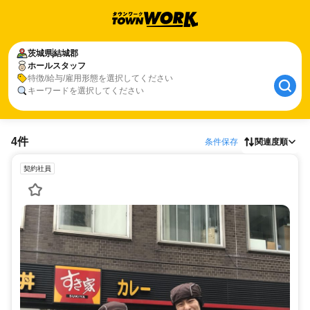
茨城県
結城郡
ホールスタッフ
特徴/給与/雇用形態を選択してください
キーワードを選択してください
4件
条件保存
関連度順
契約社員