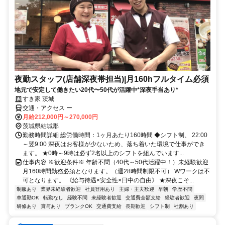
夜勤スタッフ(店舗深夜帯担当)|月160hフルタイム必須
地元で安定して働きたい20代〜50代が活躍中*深夜手当あり*
すき家 茨城
交通・アクセス ー
月給212,000円～270,000円
茨城県結城郡
勤務時間詳細 総労働時間：1ヶ月あたり160時間 ◆シフト制、 22:00
～翌9:00 深夜はお客様が少ないため、落ち着いた環境で仕事ができ
ます。 ★0時～9時は必ず2名以上のシフトを組んでいます...
仕事内容 ※歓迎条件※ 年齢不問（40代～50代活躍中！）未経験歓迎
月160時間勤務必須となります。（週28時間制限不可） Wワークは不
可となります。 《給与待遇×安全性×日中の自由》 ★深夜こそ...
制服あり
業界未経験者歓迎
社員登用あり
主婦・主夫歓迎
早朝
学歴不問
車通勤OK
転勤なし
経験不問
未経験者歓迎
交通費全額支給
経験者歓迎
夜間
研修あり
賞与あり
ブランクOK
交通費支給
長期歓迎
シフト制
社割あり