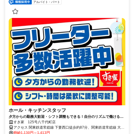
アルバイト・パート
ホール・キッチンスタッフ
夕方からの勤務大歓迎・シフト調整もできる！自分のリズムで働ける職
場がここにある◎
すき家 125号八千代町店
アクセス 関東鉄道常総線 下妻西口徒歩約87分、関東鉄道常総線 大宝
徒歩約115分 125号線、菅谷十字路交差点スグ
時給1,130円～1,413円