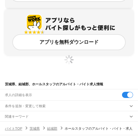
アプリを無料ダウンロード
茨城県、結城郡、ホールスタッフのアルバイト・バイト求人情報
求人の詳細を表示
条件を追加・変更して検索
市区町村を追加・変更
関連キーワード
茨城県 飲食・フードサービス ホールスタッフ 飲食店
茨城県
駅を追加・変更
バイトTOP
茨城県
結城郡
ホールスタッフのアルバイト・バイト・求人
茨城県 飲食・フードサービス ホールスタッフ サービス
茨城県
すべて
茨城県 飲食・フードサービス ホールスタッフ イベントスタッフ
水戸市
日立市
土浦市
古河市
石岡市
結城市
龍ケ崎市
下妻市
常総市
常陸太田市
職種を追加・変更