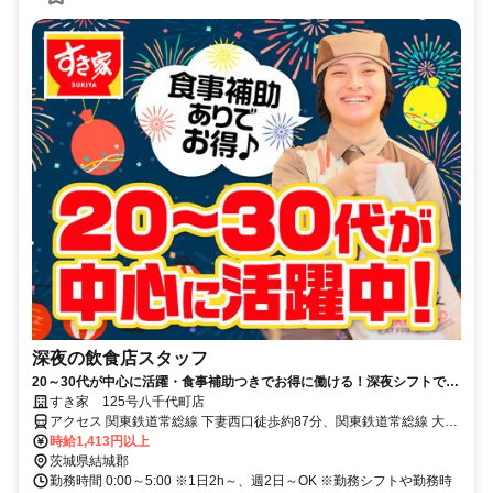
深夜の飲食店スタッフ
20～30代が中心に活躍・食事補助つきでお得に働ける！深夜シフトで稼
ぎませんか◎
すき家 125号八千代町店
アクセス 関東鉄道常総線 下妻西口徒歩約87分、関東鉄道常総線 大宝
徒歩約115分 125号線、菅谷十字路交差点スグ
時給1,413円以上
茨城県結城郡
勤務時間 0:00～5:00 ※1日2h～、週2日～OK ※勤務シフトや勤務時