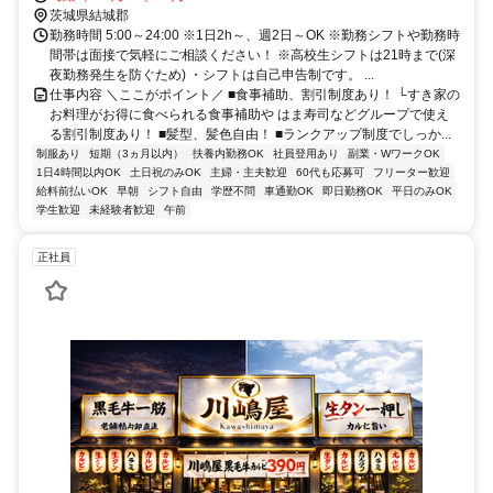
茨城県結城郡
勤務時間 5:00～24:00 ※1日2h～、週2日～OK ※勤務シフトや勤務時
間帯は面接で気軽にご相談ください！ ※高校生シフトは21時まで(深
夜勤務発生を防ぐため) ・シフトは自己申告制です。 ...
仕事内容 ＼ここがポイント／ ■食事補助、割引制度あり！ └すき家の
お料理がお得に食べられる食事補助や はま寿司などグループで使え
る割引制度あり！ ■髪型、髪色自由！ ■ランクアップ制度でしっか...
制服あり
短期（3ヵ月以内）
扶養内勤務OK
社員登用あり
副業・WワークOK
1日4時間以内OK
土日祝のみOK
主婦・主夫歓迎
60代も応募可
フリーター歓迎
給料前払いOK
早朝
シフト自由
学歴不問
車通勤OK
即日勤務OK
平日のみOK
学生歓迎
未経験者歓迎
午前
正社員