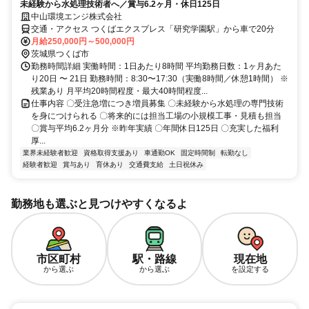
未経験から水処理技術者へ／賞与6.2ヶ月・休日125日
中山環境エンジ株式会社
交通・アクセス つくばエクスプレス「研究学園駅」から車で20分
月給250,000円～500,000円
茨城県つくば市
勤務時間詳細 実働時間：1日あたり8時間 平均勤務日数：1ヶ月あた
り20日 〜 21日 勤務時間：8:30〜17:30（実働8時間／休憩1時間） ※
残業あり 月平均20時間程度・最大40時間程度...
仕事内容 〇受注急増につき増員募集 〇未経験から水処理の専門技術
を身につけられる 〇将来的には担当工場の小規模工事・見積も担当
〇賞与平均6.2ヶ月分 ※昨年実績 〇年間休日125日 〇充実した福利
厚...
業界未経験者歓迎
資格取得支援あり
車通勤OK
固定時間制
転勤なし
経験者歓迎
賞与あり
育休あり
交通費支給
土日祝休み
勤務地も選ぶと見つけやすくなるよ
市区町村
駅・路線
現在地
から選ぶ
から選ぶ
を設定する