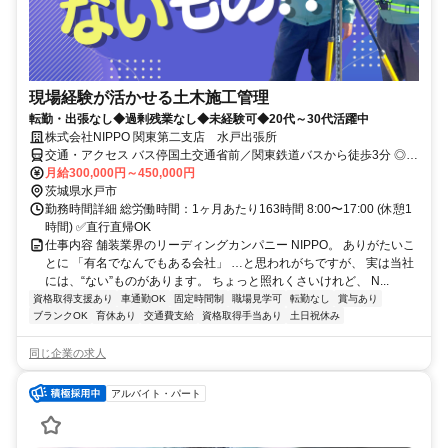
現場経験が活かせる土木施工管理
転勤・出張なし◆過剰残業なし◆未経験可◆20代～30代活躍中
株式会社NIPPO 関東第二支店 水戸出張所
交通・アクセス バス停国土交通省前／関東鉄道バスから徒歩3分 ◎車
通勤OK
月給300,000円～450,000円
茨城県水戸市
勤務時間詳細 総労働時間：1ヶ月あたり163時間 8:00〜17:00 (休憩1
時間) ✅直行直帰OK
仕事内容 舗装業界のリーディングカンパニー NIPPO。 ありがたいこ
とに 「有名でなんでもある会社」 …と思われがちですが、 実は当社
には、“ない”ものがあります。 ちょっと照れくさいけれど、 N...
資格取得支援あり
車通勤OK
固定時間制
職場見学可
転勤なし
賞与あり
ブランクOK
育休あり
交通費支給
資格取得手当あり
土日祝休み
同じ企業の求人
アルバイト・パート