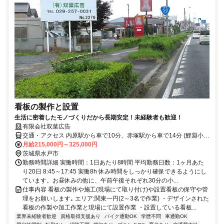
看板の製作と設置
生活に密着したモノづくりだから長期安定！未経験者も歓迎！
有限会社双葉広告
交通・アクセス 内原駅から車で10分、赤塚駅から車で14分 (鯉淵小ス
グ) 車通勤可、駐車場有、交通費支給(一律1万円)
月給215,000円～325,000円
茨城県水戸市
勤務時間詳細 実働時間：1日あたり8時間 平均勤務日数：1ヶ月あた
り20日 8:45～17:45 実働8h 休み時間をしっかり確保できるようにし
ています。お昼休みの他に、午前午後それぞれ30分の小...
仕事内容 看板の製作や施工(現場にて取り付け)や設置看板の保守や管
理をお願いします｡ エリア:関東一円(2～3名で作業) ・デザインされた
看板の作製や加工作業と現場にて設置作業 ・設置している看板...
業界未経験者歓迎
資格取得支援あり
バイク通勤OK
学歴不問
車通勤OK