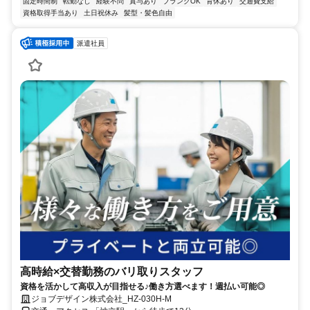
固定時間制
転勤なし
経験不問
賞与あり
ブランクOK
育休あり
交通費支給
資格取得手当あり
土日祝休み
髪型・髪色自由
派遣社員
高時給×交替勤務のバリ取りスタッフ
資格を活かして高収入が目指せる♪働き方選べます！週払い可能◎
ジョブデザイン株式会社_HZ-030H-M