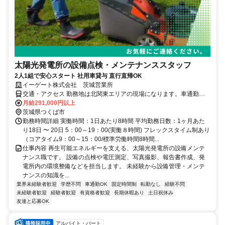
太陽光発電所の設備点検・メンテナンススタッフ
2人1組で安心スタート 社用車貸与 直行直帰OK
イーゲート株式会社 茨城営業所
交通・アクセス 勤務地は北関東エリアの現場になります。車通勤
OK（社用車貸与）＆直行直帰可！
月給291,000円以上
茨城県つくば市
勤務時間詳細 実働時間：1日あたり8時間 平均勤務日数：1ヶ月あた
り18日 〜 20日 5：00～19：00(実働８時間) フレックスタイム制あり
（コアタイム9：00～15：00/標準労働時間8時間...
仕事内容 再生可能エネルギーを支える、太陽光発電所の設備メンテ
ナンス職です。 設備の点検や電圧測定、写真撮影、報告書作成、発
電所内の環境整備などを担当します。 未経験から設備管理・メンテ
ナンスの知識を...
業界未経験者歓迎
学歴不問
車通勤OK
固定時間制
転勤なし
経験不問
未経験者歓迎
経験者歓迎
有資格者歓迎
長期休暇あり
土日祝休み
友達と応募OK
アルバイト・パート