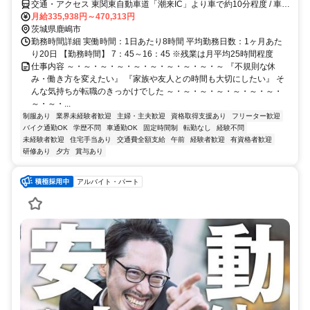
交通・アクセス 東関東自動車道「潮来IC」より車で約10分程度 / 車通
勤・バイク通勤可
月給335,938円～470,313円
茨城県鹿嶋市
勤務時間詳細 実働時間：1日あたり8時間 平均勤務日数：1ヶ月あた
り20日 【勤務時間】 7：45～16：45 ※残業は月平均25時間程度
仕事内容 ～・～・～・～・～・～・～・～・～・～ 『不規則な休
み・働き方を変えたい』 『家族や友人との時間も大切にしたい』 そ
んな気持ちが転職のきっかけでした ～・～・～・～・～・～・～・
～・～・...
制服あり
業界未経験者歓迎
主婦・主夫歓迎
資格取得支援あり
フリーター歓迎
バイク通勤OK
学歴不問
車通勤OK
固定時間制
転勤なし
経験不問
未経験者歓迎
住宅手当あり
交通費全額支給
午前
経験者歓迎
有資格者歓迎
研修あり
夕方
賞与あり
アルバイト・パート