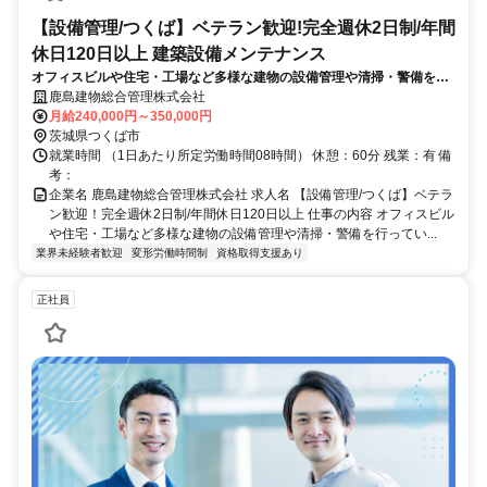
【設備管理/つくば】ベテラン歓迎!完全週休2日制/年間
休日120日以上 建築設備メンテナンス
オフィスビルや住宅・工場など多様な建物の設備管理や清掃・警備を行
っている当社にて、総合設備管理業務をご担当いただきます。 【詳細】
鹿島建物総合管理株式会社
■電気・衛生・空調・防災設備の日常点検や定期点検
月給240,000円～350,000円
茨城県つくば市
就業時間 （1日あたり所定労働時間08時間） 休憩：60分 残業：有 備
考：
企業名 鹿島建物総合管理株式会社 求人名 【設備管理/つくば】ベテラ
ン歓迎！完全週休2日制/年間休日120日以上 仕事の内容 オフィスビル
や住宅・工場など多様な建物の設備管理や清掃・警備を行ってい...
業界未経験者歓迎
変形労働時間制
資格取得支援あり
正社員