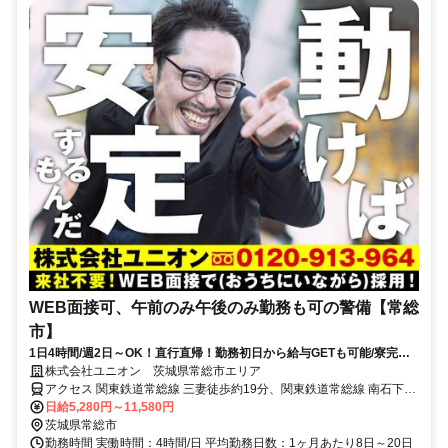
WEB面接可、午前のみ午後のみ勤務も可の警備【常総
市】
1日4時間/週2日～OK！直行直帰！勤務初日から給与GETも可能/寮完備
＆携帯貸与♪
株式会社ユニオン 茨城県常総市エリア
アクセス 関東鉄道常総線 三妻徒歩約19分、関東鉄道常総線 南石下徒
歩約30分、関東鉄道常総線 石下徒歩約49分 茨城県常総市エリア（玉
日給5,280円～11,580円
村駅、南石下駅、三妻駅、中妻駅、北水海道駅）
茨城県常総市
勤務時間 実働時間：4時間/日 平均勤務日数：1ヶ月あたり8日～20日