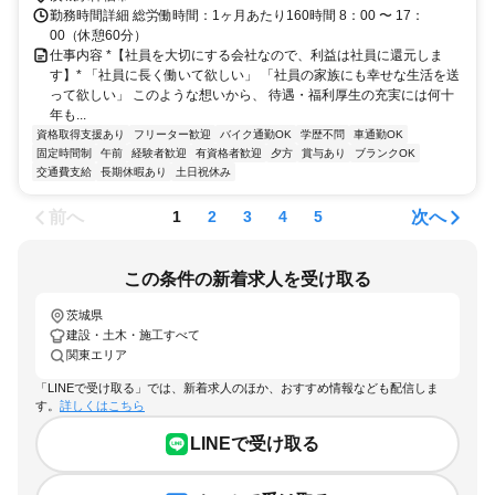
勤務時間詳細 総労働時間：1ヶ月あたり160時間 8：00 〜 17：
00（休憩60分）
仕事内容 *【社員を大切にする会社なので、利益は社員に還元しま
す】* 「社員に長く働いて欲しい」 「社員の家族にも幸せな生活を送
って欲しい」 このような想いから、 待遇・福利厚生の充実には何十
年も...
資格取得支援あり
フリーター歓迎
バイク通勤OK
学歴不問
車通勤OK
固定時間制
午前
経験者歓迎
有資格者歓迎
夕方
賞与あり
ブランクOK
交通費支給
長期休暇あり
土日祝休み
前へ
次へ
1
2
3
4
5
この条件の新着求人を受け取る
茨城県
建設・土木・施工すべて
関東エリア
「LINEで受け取る」では、新着求人のほか、おすすめ情報なども配信しま
す。
詳しくはこちら
LINEで受け取る