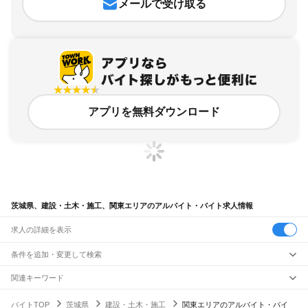
メールで受け取る
アプリを無料ダウンロード
茨城県、建設・土木・施工、関東エリアのアルバイト・バイト求人情報
求人の詳細を表示
条件を追加・変更して検索
市区町村を追加・変更
関連キーワード
千葉県 建設・土木・施工 関東エリア
東京都 建設・土木・施工 関東エリア
茨城県
駅を追加・変更
バイトTOP
茨城県
建設・土木・施工
関東エリアのアルバイト・バイ
茨城県 建設・土木・施工 力仕事
茨城県
すべて