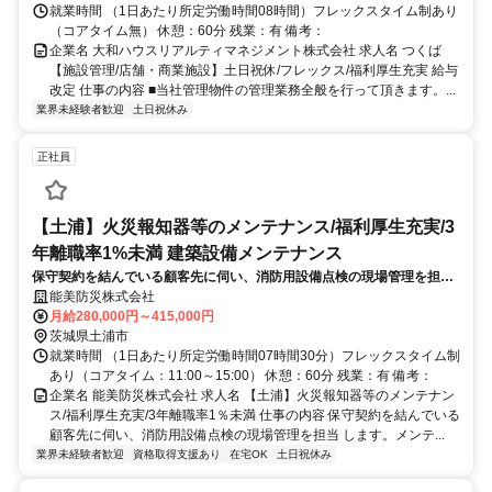
就業時間 （1日あたり所定労働時間08時間）フレックスタイム制あり
（コアタイム無） 休憩：60分 残業：有 備考：
企業名 大和ハウスリアルティマネジメント株式会社 求人名 つくば
【施設管理/店舗・商業施設】土日祝休/フレックス/福利厚生充実 給与
改定 仕事の内容 ■当社管理物件の管理業務全般を行って頂きます。...
業界未経験者歓迎
土日祝休み
正社員
【土浦】火災報知器等のメンテナンス/福利厚生充実/3
年離職率1%未満 建築設備メンテナンス
保守契約を結んでいる顧客先に伺い、消防用設備点検の現場管理を担当
します。メンテナンス工程の立案と現場でのマネジメント、顧客への設
能美防災株式会社
備 更新の提案など幅広いお仕事です。
月給280,000円～415,000円
茨城県土浦市
就業時間 （1日あたり所定労働時間07時間30分）フレックスタイム制
あり（コアタイム：11:00～15:00） 休憩：60分 残業：有 備考：
企業名 能美防災株式会社 求人名 【土浦】火災報知器等のメンテナン
ス/福利厚生充実/3年離職率1％未満 仕事の内容 保守契約を結んでいる
顧客先に伺い、消防用設備点検の現場管理を担当 します。メンテ...
業界未経験者歓迎
資格取得支援あり
在宅OK
土日祝休み