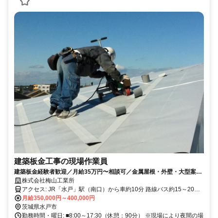
建築板金工事の現場作業員
建築板金経験者歓迎／月給35万円〜相談可／金属屋根・外壁・大型案件
あり
株式会社梅山工業所
アクセス: JR「水戸」駅（南口）から車約10分 路線バス約15～20分
月給350,000円～400,000円
常磐道「水戸IC」から約20分 北関東道「水戸南IC」から約20分。
茨城県水戸市
勤務時間・曜日: ■8:00～17:30（休憩：90分） ※現場により夜間の場