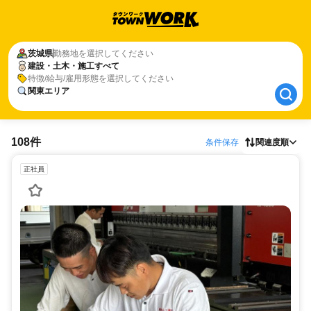
茨城県
茨城県
勤務地を選択してください
建設・土木・施工すべて
建設・土木・施工すべて / 関東エリア
特徴/給与/雇用形態を選択してください
関東エリア
108件
条件保存
関連度順
正社員