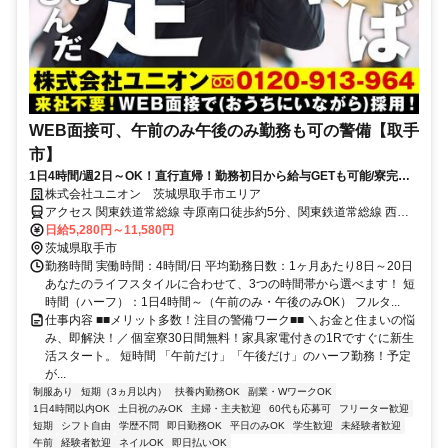
WEB面接可、午前のみ午後のみ勤務も可の警備【取手
市】
1日4時間/週2日～OK！直行直帰！勤務初日から給与GETも可能/寮完備
＆携帯貸与♪
株式会社ユニオン 茨城県取手市エリア
アクセス 関東鉄道常総線 寺原南口徒歩約5分、関東鉄道常総線 西取
手徒歩約15分、関東鉄道常総線 新取手徒歩約15分 茨城県取手市エリ
日給5,280円～11,580円
ア
茨城県取手市
勤務時間 実働時間：4時間/日 平均勤務日数：1ヶ月あたり8日～20日
あなたのライフスタイルに合わせて、3つの時間帯から選べます！ 短
時間（ハーフ）：1日4時間～（午前のみ・午後のみOK） フルタ...
仕事内容 ■■メリット多数！注目の警備ワーク■■ ＼お金と住まいの悩
み、即解決！／ 個室寮30日間無料！家具家電付きの1Rですぐに新生
活スタート。 短時間 「午前だけ」「午後だけ」のハーフ勤務！予定
が...
制服あり
短期（3ヵ月以内）
扶養内勤務OK
副業・WワークOK
1日4時間以内OK
土日祝のみOK
主婦・主夫歓迎
60代も応募可
フリーター歓迎
短期
シフト自由
学歴不問
即日勤務OK
平日のみOK
学生歓迎
未経験者歓迎
午前
経験者歓迎
ネイルOK
即日払いOK