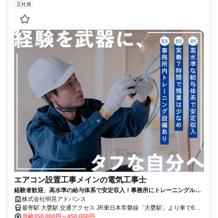
正社員
エアコン設置工事メインの電気工事士
経験者歓迎、高水準の給与体系で安定収入！事務所にトレーニングルー
ム完備で心身ともに鍛えられる！<br>
株式会社明晃アドバンス
最寄駅 大甕駅 交通アクセス JR東日本常磐線「大甕駅」より車で6分
※車通勤OK
月給350,000円～450,000円