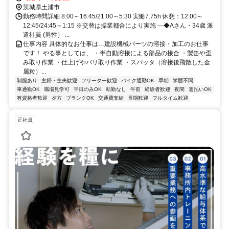
茨城県土浦市
勤務時間詳細 8:00～16:45/21:00～5:30 実働7.75h 休憩：12:00～
12:45/24:45～1:15 ※交替は操業都合により実施 ―◆Aさん・34歳 派
遣社員 (男性） ...
仕事内容 具体的なお仕事は…建設機械パーツの溶接・加工のお仕事
です！ やる事としては、 ・半自動溶接による部品の接合 ・製缶や歪
み取り作業 ・仕上げやバリ取り作業 ・スパッタ（溶接後飛散した金
属粒）...
制服あり
主婦・主夫歓迎
フリーター歓迎
バイク通勤OK
早朝
学歴不問
車通勤OK
職場見学可
平日のみOK
転勤なし
午前
経験者歓迎
夜間
週払いOK
有資格者歓迎
夕方
ブランクOK
交通費支給
長期歓迎
フルタイム歓迎
正社員