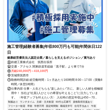
施工管理|経験者募集|年収800万円も可能|年間休日122
日
健康経営優良法人認定企業／暮らしを支えるポジション／賞与あり
鈴縫工業株式会社 筑西出張所
交通・アクセス 関東鉄道常総線「黒子駅」より車で7分
月給240,000円～418,100円
茨城県筑西市
勤務時間詳細 総労働時間：1ヶ月あたり160時間 8:00～17:00（実働8
時間／休憩1時間）
仕事内容 仕事・人生どちらも“楽しみたい”方に。 新しい人材を積極採
用中！ 当社は“社員1人ひとりの希望を叶えること”に注力していま
す。 〈年収アップを叶えたい方〉 入社時の想定年収は450～70...
制服あり
ランチタイム
主婦・主夫歓迎
60代も応募可
資格取得支援あり
フリーター歓迎
早朝
学歴不問
固定時間制
職場見学可
住宅手当あり
午前