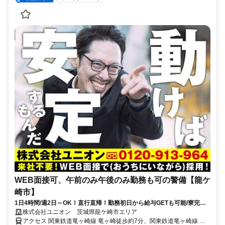
WEB面接可、午前のみ午後のみ勤務も可の警備【龍ケ
崎市】
1日4時間/週2日～OK！直行直帰！勤務初日から給与GETも可能/寮完備
＆携帯貸与♪
株式会社ユニオン 茨城県龍ケ崎市エリア
アクセス 関東鉄道竜ヶ崎線 竜ヶ崎徒歩約7分、関東鉄道竜ヶ崎線 入