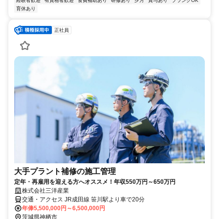
経験者歓迎
有資格者歓迎
食費補助あり
研修あり
夕方
賞与あり
ブランクOK
育休あり
正社員
大手プラント補修の施工管理
定年・再雇用を迎える方へオススメ！年収550万円～650万円
株式会社三洋産業
交通・アクセス JR成田線 笹川駅より車で20分
年俸5,500,000円～6,500,000円
茨城県神栖市