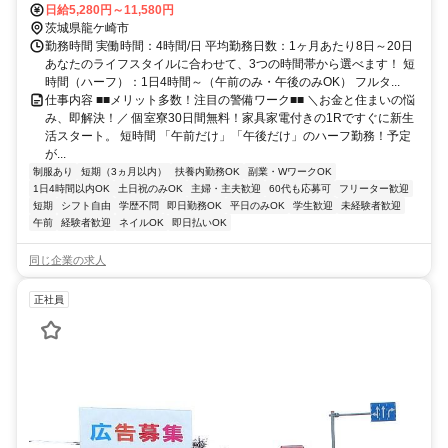
地徒歩約36分、ＪＲ常磐線 龍ケ崎市東口徒歩約57分 茨城県龍ケ崎市
日給5,280円～11,580円
エリア
茨城県龍ケ崎市
勤務時間 実働時間：4時間/日 平均勤務日数：1ヶ月あたり8日～20日
あなたのライフスタイルに合わせて、3つの時間帯から選べます！ 短
時間（ハーフ）：1日4時間～（午前のみ・午後のみOK） フルタ...
仕事内容 ■■メリット多数！注目の警備ワーク■■ ＼お金と住まいの悩
み、即解決！／ 個室寮30日間無料！家具家電付きの1Rですぐに新生
活スタート。 短時間 「午前だけ」「午後だけ」のハーフ勤務！予定
が...
制服あり
短期（3ヵ月以内）
扶養内勤務OK
副業・WワークOK
1日4時間以内OK
土日祝のみOK
主婦・主夫歓迎
60代も応募可
フリーター歓迎
短期
シフト自由
学歴不問
即日勤務OK
平日のみOK
学生歓迎
未経験者歓迎
午前
経験者歓迎
ネイルOK
即日払いOK
同じ企業の求人
正社員