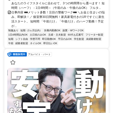
あなたのライフスタイルに合わせて、3つの時間帯から選べます！ 短
時間（ハーフ）：1日4時間～（午前のみ・午後のみOK） フルタ...
仕事内容 ■■メリット多数！注目の警備ワーク■■ ＼お金と住まいの悩
み、即解決！／ 個室寮30日間無料！家具家電付きの1Rですぐに新生
活スタート。 短時間 「午前だけ」「午後だけ」のハーフ勤務！予定
が...
制服あり
短期（3ヵ月以内）
扶養内勤務OK
副業・WワークOK
1日4時間以内OK
土日祝のみOK
主婦・主夫歓迎
60代も応募可
フリーター歓迎
短期
シフト自由
学歴不問
即日勤務OK
平日のみOK
学生歓迎
未経験者歓迎
午前
経験者歓迎
ネイルOK
即日払いOK
アルバイト・パート