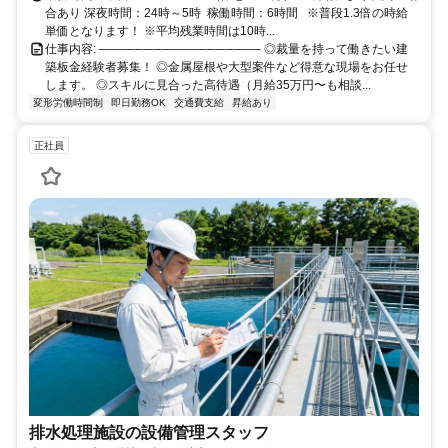
合あり 深夜時間：24時～5時 稼働時間：6時間 ※普段1.3倍の時給
単価となります！ ※平均残業時間は10時...
仕事内容: ────────────────── ◎裁量を持って働きたい建
築板金経験者募集！ ◎金属屋根や大型案件など得意な現場をお任せ
します。 ◎スキルに見合った高待遇（月給35万円〜も相談...
変形労働時間制
即日勤務OK
交通費支給
昇給あり
正社員
排水処理施設の設備管理スタッフ