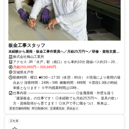
板金工事スタッフ
未経験から屋根・板金工事作業員へ／月給25万円〜／研修・資格支援あ
り
株式会社梅山工業所
アクセス: JR「水戸」駅（南口）から車約10分 路線バス約15～20分
月給250,000円～350,000円
常磐道「水戸IC」から約20分 北関東道「水戸南IC」から約20分。
茨城県水戸市
勤務時間・曜日: ■8:00～17:30（休憩：90分） ※現場により夜間の場
合あり 深夜時間：24時～5時 稼働時間：6時間 ※普段1.3倍の時給
単価となります！ ※平均残業時間は10時...
仕事内容: ────────────────── ◎金属屋根・外壁を扱う
「建築板金」の仕事です！ ◎未経験でも月給25万円〜、道具の使い
方・資格取得から育てます！ ◎水戸で手に職をつけ、将来は...
変形労働時間制
即日勤務OK
交通費支給
昇給あり
正社員