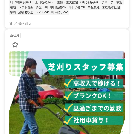
1日4時間以内OK
土日祝のみOK
主婦・主夫歓迎
60代も応募可
フリーター歓迎
短期
シフト自由
学歴不問
即日勤務OK
平日のみOK
学生歓迎
未経験者歓迎
午前
経験者歓迎
ネイルOK
即日払いOK
同じ企業の求人
正社員