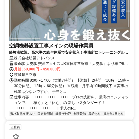
空調機器設置工事メインの現場作業員
経験者歓迎、高水準の給与体系で安定収入！事務所にトレーニングルー
ム完備で心身ともに鍛えられる！<br>
株式会社明晃アドバンス
最寄駅 大甕駅 交通アクセス JR東日本常磐線「大甕駅」より車で6分
※車通勤OK
月給350,000円～450,000円
茨城県日立市
勤務時間 8:00〜17:00（実働7時間） 【休憩】 2時間 （10時・15時～
30分休憩、 12時～ 60分休憩） ※残業：月平均10時間以下 ※実際の
残業は少ないですが、 手当と...
仕事内容 +++++++++++++++++++ プロの技術を、 最高のコンディシ
ョンで。 「稼ぐ」と「休む」の 新しいスタンダード！
+++++++++++++++++++ ↓↓求人のP...
資格取得支援あり
固定時間制
経験者歓迎
制服貸与
昇給あり
賞与年2回あり
正社員