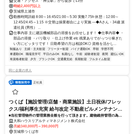
交通・アクセス 「神立駅」から徒歩で13分
時給2,400円以上
茨城県土浦市
勤務時間詳細 8:00～16:45/21:00～5:30 実働7.75h 休憩：12:00～
12:45/24:45～1:15 ※交替は操業都合により実施 ―◆Aさん・34歳 派
遣社員 (男性） ...
仕事内容 主に建設機械部品の溶接をお任せします！ ◆仕事内容◆ ・
部品の溶接 ・バリ取り ・仕上げ作業 etc 残業ありでがっつり稼ぎた
い方にピッタリです！ 日勤希望の方は相談OK◎ 資格を活かし...
制服あり
主婦・主夫歓迎
フリーター歓迎
バイク通勤OK
早朝
学歴不問
車通勤OK
職場見学可
平日のみOK
転勤なし
午前
経験者歓迎
夜間
週払いOK
有資格者歓迎
夕方
ブランクOK
交通費支給
長期歓迎
フルタイム歓迎
同じ企業の求人
正社員
つくば【施設管理/店舗・商業施設】土日祝休/フレッ
クス/福利厚生充実 給与改定 不動産ビルメンテナンス/
■当社管理物件の管理業務全般を行って頂きます。建物維持管理の為の
管理員
メンテナンス業務、テナントからの問い合わせ対応等がメインです。ま
大和ハウスリアルティマネジメント株式会社
た、一部建築工事の施工管理業務も発生する可能性もあります。
月給340,000円～390,000円
茨城県つくば市