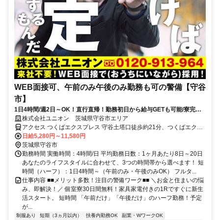
WEB面接可、午前のみ午後のみ勤務も可の警備【守谷
市】
1日4時間/週2日～OK！直行直帰！勤務初日から給与GETも可能/寮完備
＆携帯貸与♪
株式会社ユニオン 茨城県守谷市エリア
アクセス つくばエクスプレス 守谷土塔口徒歩約21分、つくばエクス
プレス 守谷土塔口徒歩約21分、関東鉄道常総線 新守谷徒歩約28分 茨
日給5,280円～11,580円
城県守谷市エリア
茨城県守谷市
勤務時間 実働時間：4時間/日 平均勤務日数：1ヶ月あたり8日～20日
あなたのライフスタイルに合わせて、3つの時間帯から選べます！ 短
時間（ハーフ）：1日4時間～（午前のみ・午後のみOK） フルタ...
仕事内容 ■■メリット多数！注目の警備ワーク■■ ＼お金と住まいの悩
み、即解決！／ 個室寮30日間無料！家具家電付きの1Rですぐに新生
活スタート。 短時間 「午前だけ」「午後だけ」のハーフ勤務！予定
が...
制服あり
短期（3ヵ月以内）
扶養内勤務OK
副業・WワークOK