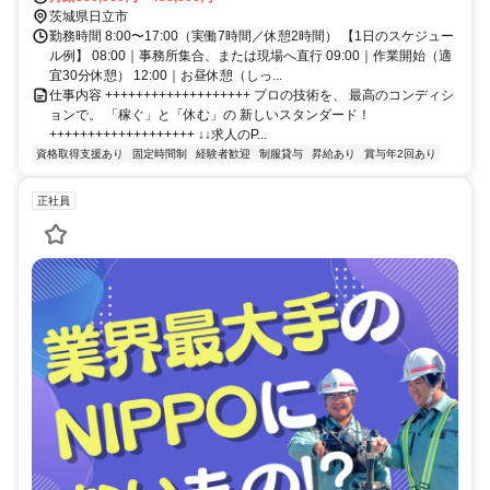
茨城県日立市
勤務時間 8:00〜17:00（実働7時間／休憩2時間） 【1日のスケジュー
ル例】 08:00｜事務所集合、または現場へ直行 09:00｜作業開始（適
宜30分休憩） 12:00｜お昼休憩（しっ...
仕事内容 +++++++++++++++++++ プロの技術を、 最高のコンディシ
ョンで。 「稼ぐ」と「休む」の 新しいスタンダード！
+++++++++++++++++++ ↓↓求人のP...
資格取得支援あり
固定時間制
経験者歓迎
制服貸与
昇給あり
賞与年2回あり
正社員