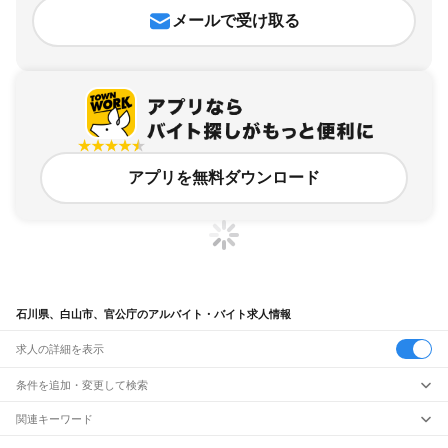
メールで受け取る
アプリを無料ダウンロード
石川県、白山市、官公庁のアルバイト・バイト求人情報
求人の詳細を表示
条件を追加・変更して検索
市区町村を追加・変更
関連キーワード
完全在宅ワーク 全国
シール貼り 在宅
現在地周辺
ガチャガチャ
犬カフェ
石川県