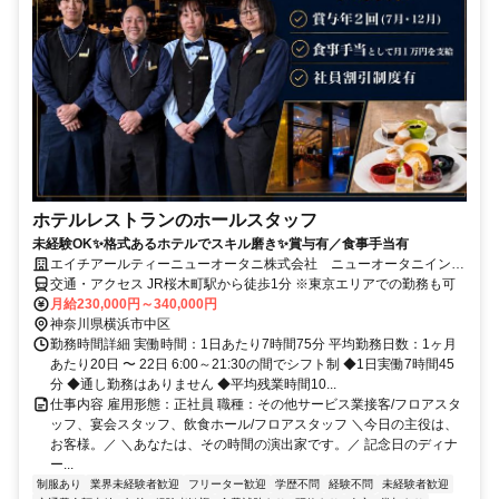
ホテルレストランのホールスタッフ
未経験OK✨格式あるホテルでスキル磨き✨賞与有／食事手当有
エイチアールティーニューオータニ株式会社 ニューオータニイン横
浜プレミアム
交通・アクセス JR桜木町駅から徒歩1分 ※東京エリアでの勤務も可
月給230,000円～340,000円
神奈川県横浜市中区
勤務時間詳細 実働時間：1日あたり7時間75分 平均勤務日数：1ヶ月
あたり20日 〜 22日 6:00～21:30の間でシフト制 ◆1日実働7時間45
分 ◆通し勤務はありません ◆平均残業時間10...
仕事内容 雇用形態：正社員 職種：その他サービス業接客/フロアスタ
ッフ、宴会スタッフ、飲食ホール/フロアスタッフ ＼今日の主役は、
お客様。／ ＼あなたは、その時間の演出家です。／ 記念日のディナ
ー...
制服あり
業界未経験者歓迎
フリーター歓迎
学歴不問
経験不問
未経験者歓迎