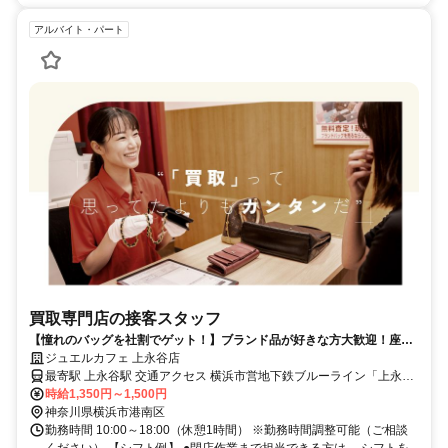
アルバイト・パート
買取専門店の接客スタッフ
【憧れのバッグを社割でゲット！】ブランド品が好きな方大歓迎！座り
仕事×柔軟勤務で家事との両立もバッチリ〇
ジュエルカフェ 上永谷店
最寄駅 上永谷駅 交通アクセス 横浜市営地下鉄ブルーライン「上永谷
時給1,350円～1,500円
駅」より徒歩約3分 ※上記は上永谷店へのアクセスです。
神奈川県横浜市港南区
勤務時間 10:00～18:00（休憩1時間） ※勤務時間調整可能（ご相談
ください） 【シフト例】 ●閉店作業まで担当できる方は、 シフトを