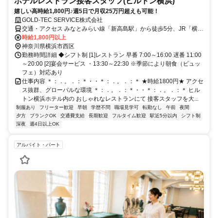
ホテルレストラン接客スタッフ(ヒルトン横浜)
嬉しい高時給1,800円♪週5日で月収25万円超えも可能！
GOLD-TEC SERVICE株式会社
交通・アクセス みなとみらい線「新高島駅」から徒歩5分、JR「横浜
駅」東口から徒歩11分
時給1,800円以上
神奈川県横浜市西区
勤務時間詳細 ◆シフト制 [1]レストラン 早番 7:00～16:00 遅番 11:00
～20:00 [2]宴会サービス ・13:30～22:30 ※季節により朝食（ビュッ
フェ）対応あり
仕事内容 ＊：．。．：＊・・＊：．。．：＊ ★時給1800円★ アクセ
ス抜群、グローバルな環境 ＊：．。．：＊・・＊：．。．：＊ ヒル
トン横浜ホテル内の おしゃれなレストランにて 接客スタッフを大...
制服あり
フリーター歓迎
早朝
学歴不問
職場見学可
転勤なし
午前
夜間
夕方
ブランクOK
交通費支給
長期歓迎
フルタイム歓迎
駅近5分以内
シフト制
深夜
週4日以上OK
アルバイト・パート