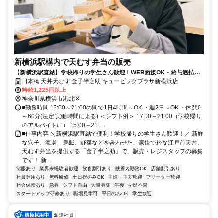
新横浜駅構内で天むす弁当の販売
【新横浜駅直結】学校帰りの学生さん歓迎！WEB面接OK・給与速払
い・有給休暇など待遇充実♪
日本橋 天丼天むす 金子半之助 キュービックプラザ新横浜店
時給1,225円以上
神奈川県横浜市港北区
■勤務時間 15:00～21:00の間で1日4時間～OK ・週2日～OK ・休憩0
～60分(法定:実働時間による) ＜シフト例＞ 17:00～21:00（学校帰り
のアルバイトに） 15:00～21:...
■仕事内容 ＼新横浜駅直結で便利！学校帰りの学生さん歓迎！／ 新鮮
な穴子、海老、烏賊、野菜などを合わせた、豪快で粋な江戸前天丼、
天むす弁当を提供する「金子半之助」で、販売・レジスタッフの募集
です！ 新...
制服あり
業界未経験者歓迎
飲食割引あり
扶養内勤務OK
店舗割引あり
社員登用あり
無料研修
土日祝のみOK
主婦・主夫歓迎
フリーター歓迎
社会保険あり
急募
シフト自由
大量募集
午後
学歴不問
スタートアップ研修あり
職場見学可
平日のみOK
学生歓迎
派遣社員