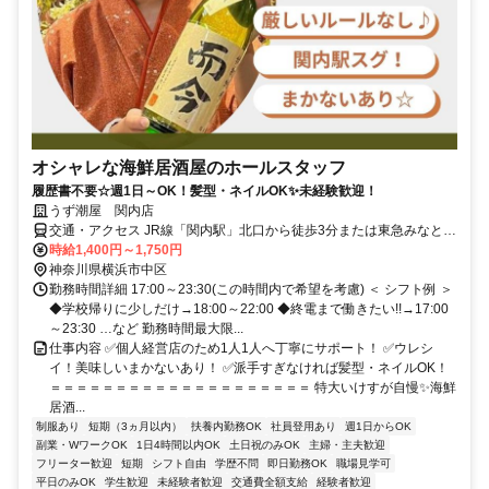
オシャレな海鮮居酒屋のホールスタッフ
履歴書不要☆週1日～OK！髪型・ネイルOK✨未経験歓迎！
うず潮屋 関内店
交通・アクセス JR線「関内駅」北口から徒歩3分または東急みなとみ
らい線「馬車道駅」より徒歩5分
時給1,400円～1,750円
神奈川県横浜市中区
勤務時間詳細 17:00～23:30(この時間内で希望を考慮) ＜ シフト例 ＞
◆学校帰りに少しだけ→18:00～22:00 ◆終電まで働きたい!!→17:00
～23:30 …など 勤務時間最大限...
仕事内容 ✅個人経営店のため1人1人へ丁寧にサポート！ ✅ウレシ
イ！美味しいまかないあり！ ✅派手すぎなければ髪型・ネイルOK！
＝＝＝＝＝＝＝＝＝＝＝＝＝＝＝＝＝＝＝＝ 特大いけすが自慢✨海鮮
居酒...
制服あり
短期（3ヵ月以内）
扶養内勤務OK
社員登用あり
週1日からOK
副業・WワークOK
1日4時間以内OK
土日祝のみOK
主婦・主夫歓迎
フリーター歓迎
短期
シフト自由
学歴不問
即日勤務OK
職場見学可
平日のみOK
学生歓迎
未経験者歓迎
交通費全額支給
経験者歓迎