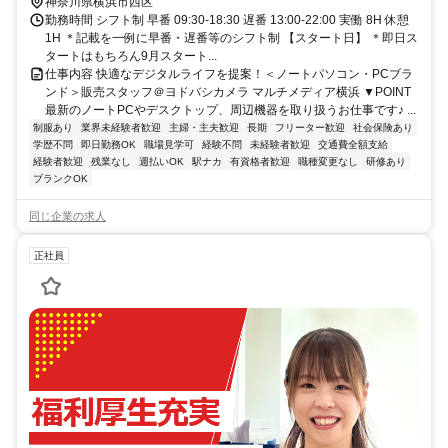
神奈川県横浜市西区
勤務時間 シフト制 早番 09:30-18:30 遅番 13:00-22:00 実働 8H 休憩
1H ＊記載を一例に早番・遅番等のシフト制 【スタート日】 ＊即日ス
タートはもちろん9月スタート...
仕事内容 快適なデジタルライフを提案！＜ノートパソコン・PCブラ
ンド＞販売スタッフ＠ヨドバシカメラ マルチメディア横浜 ▼POINT
最新のノートPCやデスクトップ、周辺機器を取り扱うお仕事です♪ ...
制服あり
業界未経験者歓迎
主婦・主夫歓迎
長期
フリーター歓迎
社会保険あり
学歴不問
即日勤務OK
職場見学可
経験不問
未経験者歓迎
交通費全額支給
経験者歓迎
残業なし
週払いOK
駅ナカ
有資格者歓迎
職種変更なし
研修あり
ブランクOK
同じ企業の求人
正社員