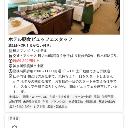
ホテル朝食ビュッフェスタッフ
週1日〜OK！まかない付き♪
横浜マンダリンホテル
交通・アクセス 日ノ出町駅(京浜急行)より徒歩約3分。桜木町駅(JR)
より徒歩約8分
時給1,300円以上
神奈川県横浜市中区
勤務時間詳細 6:00～11:00頃 週1日～OK 土日勤務できる方歓迎
仕事内容 朝だけのお仕事で、気持ちよく一日をスタートしません
か？ ホテルの朝食会場で、お客様の一日のスタートを支える仕事で
す。 スタッフ全員で協力しながら、 朝食ビュッフェを運営していま
す。 接...
制服あり
副業・WワークOK
主婦・主夫歓迎
フリーター歓迎
早朝
学歴不問
経験不問
未経験者歓迎
午前
ブランクOK
交通費支給
長期歓迎
駅近5分以内
週2・3日からOK
シフト制
髪型・髪色自由
正社員