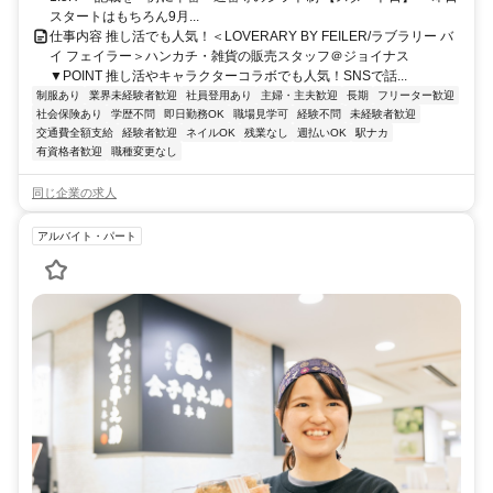
スタートはもちろん9月...
仕事内容 推し活でも人気！＜LOVERARY BY FEILER/ラブラリー バ
イ フェイラー＞ハンカチ・雑貨の販売スタッフ＠ジョイナス
▼POINT 推し活やキャラクターコラボでも人気！SNSで話...
制服あり
業界未経験者歓迎
社員登用あり
主婦・主夫歓迎
長期
フリーター歓迎
社会保険あり
学歴不問
即日勤務OK
職場見学可
経験不問
未経験者歓迎
交通費全額支給
経験者歓迎
ネイルOK
残業なし
週払いOK
駅ナカ
有資格者歓迎
職種変更なし
同じ企業の求人
アルバイト・パート