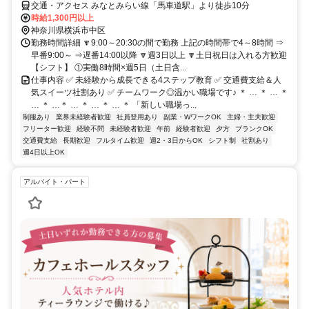
交通・アクセス みなとみらい線「馬車道駅」より徒歩10分
時給1,300円以上
神奈川県横浜市中区
勤務時間詳細 🔽9:00～20:30の間で勤務 上記の時間帯で4～8時間 ⇒
早番9:00～ ⇒遅番14:00以降 🔽週3日以上 🔽土日祝日は入れる方歓迎
【シフト】 ①実働8時間×週5日（土日含...
仕事内容 ✅ 未経験から成長できる4ステップ教育 ✅ 交通費支給＆人
気スイーツ社割あり ✅ チームワーク◎温かい職場です♪ ＊ … ＊ … ＊
… ＊ …＊ … ＊ … ＊ … ＊ 「新しい職場っ...
制服あり
業界未経験者歓迎
社員登用あり
副業・WワークOK
主婦・主夫歓迎
フリーター歓迎
経験不問
未経験者歓迎
午前
経験者歓迎
夕方
ブランクOK
交通費支給
長期歓迎
フルタイム歓迎
週2・3日からOK
シフト制
社割あり
週4日以上OK
アルバイト・パート