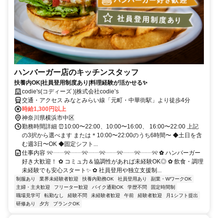
ハンバーガー店のキッチンスタッフ
扶養内OK|社員登用制度あり|料理経験が活かせる✨
codie's(コディーズ )|株式会社codie’s
交通・アクセス みなとみらい線「元町・中華街駅」より徒歩4分
時給1,300円以上
神奈川県横浜市中区
勤務時間詳細 ⏰10:00〜22:00、10:00〜16:00、 16:00〜22:00 上記
の3択から選べます または＊10:00〜22:00のうち6時間〜 ◆土日を含
む週3日〜OK ◆固定シフト...
仕事内容 ୨୧┈┈୨୧┈┈୨୧┈┈୨୧┈┈୨୧┈┈୨୧┈┈୨୧ ✿ ハンバーガー
好き大歓迎！ ✿ コミュ力＆協調性があれば未経験OK◎ ✿ 飲食・調理
未経験でも安心スタート✨ ✿ 社員登用や独立支援制...
制服あり
業界未経験者歓迎
扶養内勤務OK
社員登用あり
副業・WワークOK
主婦・主夫歓迎
フリーター歓迎
バイク通勤OK
学歴不問
固定時間制
職場見学可
転勤なし
経験不問
未経験者歓迎
午前
経験者歓迎
月1シフト提出
研修あり
夕方
ブランクOK