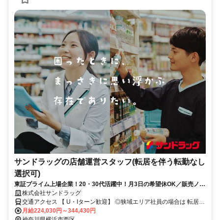
サンドラッグの店舗運営スタッフ(転居を伴う転勤なし
選択可)
東証プライム上場企業！20・30代活躍中！月3日の希望休OK／販売ノル
マなし／年収例32歳SV816万円／販促企画～商品管理など店舗運営がメ
株式会社サンドラッグ
インの仕事
交通アクセス 【 U・Iターン歓迎】 ◎狭域エリア社員の場合は 転居を
伴う転勤はありません。 ◎マイカー通勤OK
月給224,030円～344,430円
神奈川県横浜市西区