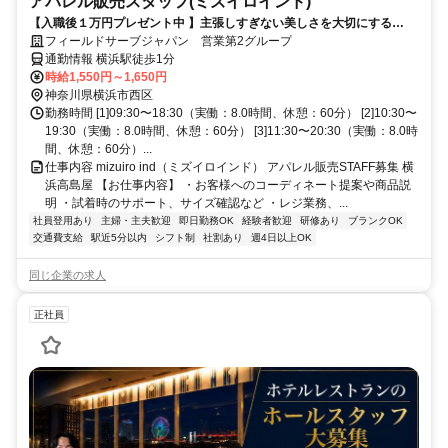
アパレル販売スタッフ(ミズイロインド)
【入職後１万円プレゼント中 】主張しすぎない美しさを大切にする
mizuiro ind。心地よい接客でブランドを伝える販売スタッフ募集中 横浜
フィールドサーブジャパン 営業第2グループ
高島屋
通勤情報 横浜駅徒歩1分
時給1,550円～1,650円
神奈川県横浜市西区
勤務時間 [1]09:30〜18:30（実働：8.0時間、休憩：60分） [2]10:30〜
19:30（実働：8.0時間、休憩：60分） [3]11:30〜20:30（実働：8.0時
間、休憩：60分）...
仕事内容 mizuiro ind（ミズイロインド） アパレル販売STAFF募集 横
浜高島屋 【お仕事内容】 ・お客様へのコーディネート提案や商品説
明 ・試着時のサポート、サイズ確認など ・レジ業務、...
社員登用あり
主婦・主夫歓迎
即日勤務OK
経験者歓迎
研修あり
ブランクOK
交通費支給
駅近5分以内
シフト制
社割あり
週4日以上OK
同じ企業の求人
正社員