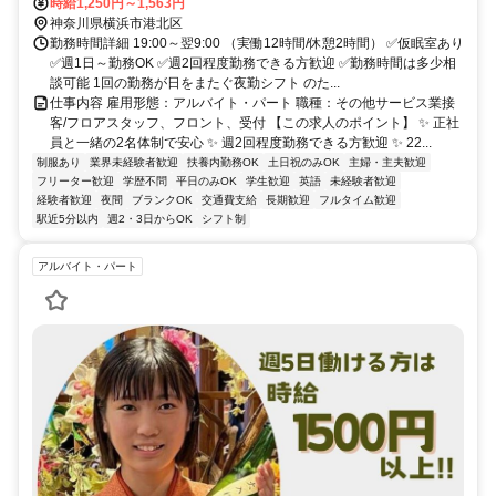
時給1,250円～1,563円
神奈川県横浜市港北区
勤務時間詳細 19:00～翌9:00 （実働12時間/休憩2時間） ✅仮眠室あり
✅週1日～勤務OK ✅週2回程度勤務できる方歓迎 ✅勤務時間は多少相
談可能 1回の勤務が日をまたぐ夜勤シフト のた...
仕事内容 雇用形態：アルバイト・パート 職種：その他サービス業接
客/フロアスタッフ、フロント、受付 【この求人のポイント】 ✨ 正社
員と一緒の2名体制で安心 ✨ 週2回程度勤務できる方歓迎 ✨ 22...
制服あり
業界未経験者歓迎
扶養内勤務OK
土日祝のみOK
主婦・主夫歓迎
フリーター歓迎
学歴不問
平日のみOK
学生歓迎
英語
未経験者歓迎
経験者歓迎
夜間
ブランクOK
交通費支給
長期歓迎
フルタイム歓迎
駅近5分以内
週2・3日からOK
シフト制
アルバイト・パート