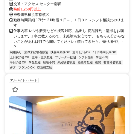
交通・アクセス センター南駅
時給1,250円以上
神奈川県横浜市都筑区
勤務時間詳細 17時〜21時 週１日～、１日３ｈ～シフト相談にのりま
す
仕事内容 レジや販売などの接客対応、品出し･商品陳列・清掃をお願
いします｡ 丁寧に教えるので、未経験も安心です。 もちろん分からな
いことがあれば何でも聞いてください♪ 慣れてきたら、売り場作り・
P...
制服あり
業界未経験者歓迎
扶養内勤務OK
週1日からOK
1日4時間以内OK
土日祝のみOK
主婦・主夫歓迎
フリーター歓迎
シフト自由
学歴不問
平日のみOK
学生歓迎
経験不問
未経験者歓迎
経験者歓迎
夜間
有資格者歓迎
夕方
ブランクOK
交通費支給
アルバイト・パート