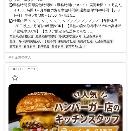
勤務時間 変形労働時間制 ＜勤務時間について＞ 実働時間： １月あた
り 163.3時間 1ヶ月単位の変形労働時間制 週実働 平均40時間 【シフ
ト例】 早番／07:00～17:00（休憩1.5...
仕事内容 ＼ ＼ ＼ ＼＼ ＼ ＼ ＼ ＼ ／／／／ ／／／／／ 【年間休日
120日以上／月3日の希望休OK】 【男性の育休取得率85.6%の高水準
／復職率100%】 【エリア限定＆転居をともなう...
業界未経験者歓迎
変形労働時間制
資格取得支援あり
社会保険あり
産休・育休取得実績あり
学歴不問
未経験者歓迎
経験者歓迎
社会保険完備
賞与あり
育休あり
長期歓迎
昇給あり
賞与年2回あり
同じ企業の求人
アルバイト・パート