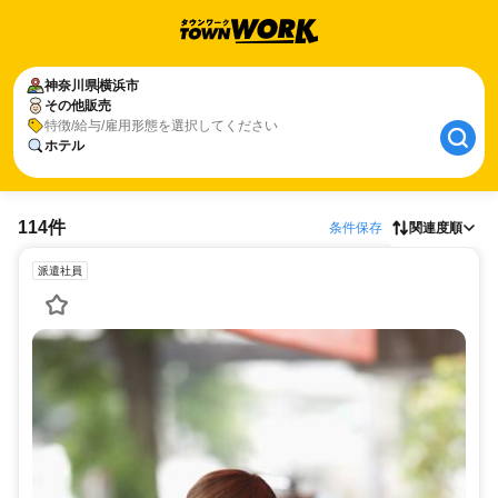
神奈川県
横浜市
その他販売
特徴/給与/雇用形態を選択してください
ホテル
114件
条件保存
関連度順
派遣社員