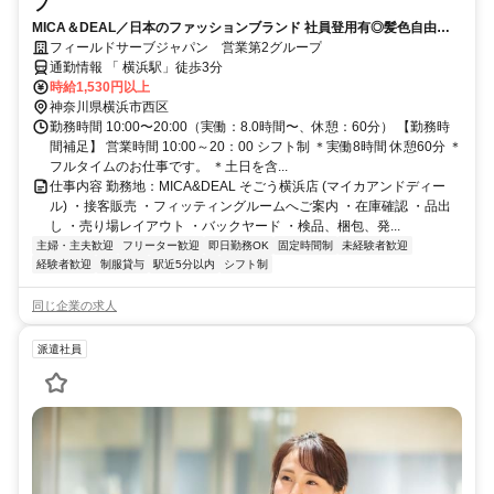
フ
MICA＆DEAL／日本のファッションブランド 社員登用有◎髪色自由◎
制服有◎
フィールドサーブジャパン 営業第2グループ
通勤情報 「 横浜駅」徒歩3分
時給1,530円以上
神奈川県横浜市西区
勤務時間 10:00〜20:00（実働：8.0時間〜、休憩：60分） 【勤務時
間補足】 営業時間 10:00～20：00 シフト制 ＊実働8時間 休憩60分 ＊
フルタイムのお仕事です。 ＊土日を含...
仕事内容 勤務地：MICA&DEAL そごう横浜店 (マイカアンドディー
ル) ・接客販売 ・フィッティングルームへご案内 ・在庫確認 ・品出
し ・売り場レイアウト ・バックヤード ・検品、梱包、発...
主婦・主夫歓迎
フリーター歓迎
即日勤務OK
固定時間制
未経験者歓迎
経験者歓迎
制服貸与
駅近5分以内
シフト制
同じ企業の求人
派遣社員