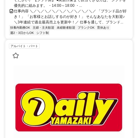
優先的に組みます。 ・14:00～18:00 ・...
仕事内容 ＼／＼／＼／＼／＼／＼／＼／＼／＼／ 「ブランド品が好
き！」 「お客様とお話しするのが好き！」 そんなあなたを大歓迎♪
＼3年連続で過去最高売上を更新中！／ 仕事を通して、ブランド...
扶養内勤務OK
主婦・主夫歓迎
未経験者歓迎
ブランクOK
育休あり
週2・3日からOK
シフト制
アルバイト・パート