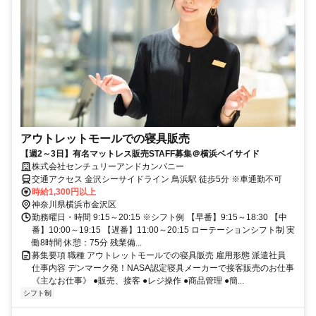
アウトレットモールでの寝具販売
【週2～3日】有名マットレス販売STAFF募集＠横浜ベイサイド
株式会社センチュリーアンドカンパニー
交通アクセス 金沢シーサイドライン 鳥浜駅 徒歩5分 ※車通勤不可
時給1,300円以上
神奈川県横浜市金沢区
勤務曜日・時間 9:15～20:15 ※シフト例 【早番】9:15～18:30 【中
番】10:00～19:15 【遅番】11:00～20:15 ローテーションシフト制 実
働8時間 休憩：75分 残業備...
募集要項 職種 アウトレットモールでの寝具販売 雇用形態 派遣社員
仕事内容 デンマーク発！NASA認定寝具メーカーで接客販売のお仕事
《主なお仕事》 ●販売、接客 ●レジ操作 ●商品管理 ●簡...
シフト制