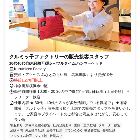
クルミッ子ファクトリーの販売接客スタッフ
30代40代◎/未経験可/週5～/フルタイム/ハンマーヘッド
Kurumicco Factory
交通・アクセス みなとみらい線「馬車道駅」より徒歩10分
時給1,270円以上
神奈川県横浜市中区
勤務時間詳細 10:00～20:30の中で8時間 ✅週5日勤務（土日必須） ＊
フリーター歓迎
仕事内容 ★ 30代～40代の方々が多数活躍している職場です ★ 有名
銘菓「クルミッ子」等を取り扱う店舗での販売スタッフを募集いたし
ます。 ご家庭やプライベートのご都合と両立させながら、安心して
長く働...
制服あり
業界未経験者歓迎
社員登用あり
主婦・主夫歓迎
フリーター歓迎
経験不問
未経験者歓迎
経験者歓迎
ブランクOK
交通費支給
長期歓迎
フルタイム歓迎
シフト制
社割あり