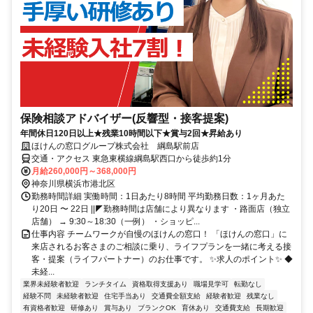
保険相談アドバイザー(反響型・接客提案)
年間休日120日以上★残業10時間以下★賞与2回★昇給あり
ほけんの窓口グループ株式会社 綱島駅前店
交通・アクセス 東急東横線綱島駅西口から徒歩約1分
月給260,000円～368,000円
神奈川県横浜市港北区
勤務時間詳細 実働時間：1日あたり8時間 平均勤務日数：1ヶ月あた
り20日 〜 22日 ||◤勤務時間は店舗により異なります ・路面店（独立
店舗） → 9:30～18:30（一例） ・ショッピ...
仕事内容 チームワークが自慢のほけんの窓口！ 「ほけんの窓口」に
来店されるお客さまのご相談に乗り、ライフプランを一緒に考える接
客・提案（ライフパートナー）のお仕事です。 ✨求人のポイント✨ ◆
未経...
業界未経験者歓迎
ランチタイム
資格取得支援あり
職場見学可
転勤なし
経験不問
未経験者歓迎
住宅手当あり
交通費全額支給
経験者歓迎
残業なし
有資格者歓迎
研修あり
賞与あり
ブランクOK
育休あり
交通費支給
長期歓迎