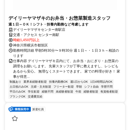
デイリーヤマザキのお弁当・お惣菜製造スタッフ
週１日～ＯＫ！シフト・扶養内勤務など考慮します
デイリーヤマザキセンター南駅店
交通・アクセス センター南駅
時給1,450円以上
神奈川県横浜市都筑区
勤務時間詳細 早朝5時30分〜９時30分 週１日～・１日３ｈ～相談の
ります
仕事内容 デイリーヤマザキ店内にて、お弁当・おにぎり・お惣菜の
調理をお願いします。 先輩スタッフが丁寧に教えますし、レシピも
あるから安心。 無理なくスタートできます。 家での料理が好き！ 家
事が得意...
制服あり
業界未経験者歓迎
扶養内勤務OK
週1日からOK
1日4時間以内OK
土日祝のみOK
主婦・主夫歓迎
フリーター歓迎
早朝
シフト自由
学歴不問
平日のみOK
学生歓迎
経験不問
未経験者歓迎
午前
経験者歓迎
有資格者歓迎
ブランクOK
交通費支給
派遣社員