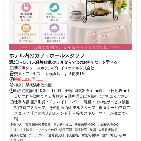
ホテル内のカフェホールスタッフ
週2日～OK！未経験歓迎♪ホテルならではのおもてなしを学べる
新横浜グレイスホテル/グレイスホテル株式会社
交通・アクセス 「新横浜駅」より徒歩1分
時給1,230円以上
神奈川県横浜市港北区
勤務時間詳細 10:30～17:00（実働5時間30分） ★週2～3日勤務 ★土
日いずれか勤務できる方歓迎 ★勤務曜日はお気軽にご相談ください
仕事内容 雇用形態：アルバイト・パート 職種：その他サービス業接
客/フロアスタッフ、その他宿泊/ホテルスタッフ、飲食ホール/フロア
スタッフ 【この求人のポイント】 ⭐ 接客スキル・マナーが身につく
環...
制服あり
業界未経験者歓迎
ランチタイム
扶養内勤務OK
土日祝のみOK
主婦・主夫歓迎
フリーター歓迎
学歴不問
学生歓迎
英語
未経験者歓迎
経験者歓迎
ブランクOK
交通費支給
長期歓迎
駅近5分以内
週2・3日からOK
シフト制