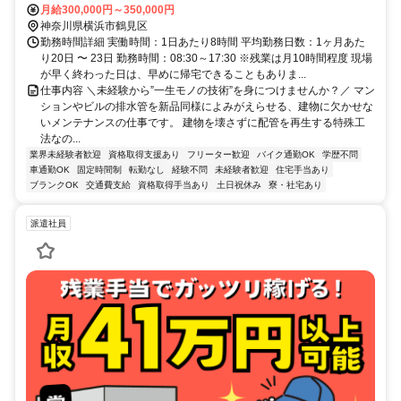
月給300,000円～350,000円
神奈川県横浜市鶴見区
勤務時間詳細 実働時間：1日あたり8時間 平均勤務日数：1ヶ月あた
り20日 〜 23日 勤務時間：08:30～17:30 ※残業は月10時間程度 現場
が早く終わった日は、早めに帰宅できることもありま...
仕事内容 ＼未経験から”一生モノの技術”を身につけませんか？／ マン
ションやビルの排水管を新品同様によみがえらせる、建物に欠かせな
いメンテナンスの仕事です。 建物を壊さずに配管を再生する特殊工
法なの...
業界未経験者歓迎
資格取得支援あり
フリーター歓迎
バイク通勤OK
学歴不問
車通勤OK
固定時間制
転勤なし
経験不問
未経験者歓迎
住宅手当あり
ブランクOK
交通費支給
資格取得手当あり
土日祝休み
寮・社宅あり
派遣社員