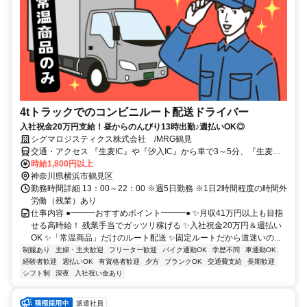
4tトラックでのコンビニルート配送ドライバー
入社祝金20万円支給！昼からのんびり13時出勤♪週払いOK◎
シグマロジスティクス株式会社 /MRG鶴見
交通・アクセス 『生麦IC』や『汐入IC』から車で3～5分、『生麦
駅』から車で5分 ◎車・バイク通勤OK（無料駐車場完備）
時給1,800円以上
神奈川県横浜市鶴見区
勤務時間詳細 13：00～22：00 ※週5日勤務 ※1日2時間程度の時間外
労働（残業）あり
仕事内容 ●━━━おすすめポイント━━━● ✨月収41万円以上も目指
せる高時給！ 残業手当でガッツリ稼げる ✨入社祝金20万円＆週払い
OK ✨「常温商品」だけのルート配送 ✨固定ルートだから道迷いの...
制服あり
主婦・主夫歓迎
フリーター歓迎
バイク通勤OK
学歴不問
車通勤OK
経験者歓迎
週払いOK
有資格者歓迎
夕方
ブランクOK
交通費支給
長期歓迎
シフト制
深夜
入社祝い金あり
派遣社員