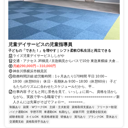
児童デイサービスの児童指導員
子どもの「できた！」を増やす｜シフト柔軟◎私生活と両立できる
ライズ児童デイサービスししがや
交通・アクセス JR鶴見 / 京急鶴見からバスで10分 東急東横線 大倉山
駅から車で9分
月給290,000円～310,000円
神奈川県横浜市鶴見区
勤務時間詳細 総労働時間：1ヶ月あたり170時間 平日 10:00～
19:00（休憩60分） 休日・長期休み 9:00～18:00（休憩60分） 子ど
もたちのリズムに合わせたスケジュールだから、平...
仕事内容 子どもと同じ景色を見て、いっしょに前へ。 資格を活かし
ながら、実践で学べる職場です✨ ======================== ✅新
人さんには先輩がそばでフォロー。 =======...
制服あり
副業・WワークOK
主婦・主夫歓迎
資格取得支援あり
フリーター歓迎
バイク通勤OK
学歴不問
車通勤OK
転勤なし
経験不問
交通費全額支給
経験者歓迎
ネイルOK
有資格者歓迎
研修あり
賞与あり
ブランクOK
育休あり
交通費支給
資格取得手当あり