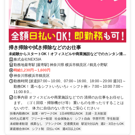
掃き掃除や拭き掃除などのお仕事
未経験からスタートOK！オフィスビルや商業施設などでのカンタン清掃
のお仕事★お給料は全額日払いOKなので、急な出費も安心です♪ミド
株式会社NEXSIA
ル・シニア世代の方も無理なく活躍中！週3日～短時間・扶養内勤務も
勤務地最寄駅 [最寄駅] 神奈川県 横浜市鶴見区 / 鶴見小野駅
OKです♪
時給1,230円～1,600円
神奈川県横浜市鶴見区
勤務時間 [派遣]07:00～10:00、07:00～16:00、18:00～20:00 週3日～
勤務OK！ 選べるシフトいろいろ♪ ＜シフト例＞ 7:00～10:00 7:00～
11:00 8:0...
仕事内容 オフィスビルや商業施設などでの 清掃のお仕事をお任せし
ます。 （ゴミ回収・掃除機がけ等） 重いものを持ったりすることは
ないので、 体力に自信のない方でもご安心ください♪
扶養内勤務OK
副業・WワークOK
1日4時間以内OK
主婦・主夫歓迎
60代も応募可
フリーター歓迎
社会保険あり
シフト自由
学歴不問
学生歓迎
未経験者歓迎
残業なし
ブランクOK
交通費支給
駅近5分以内
週2・3日からOK
家庭都合休OK
シフト制
日払いOK
週4日以上OK