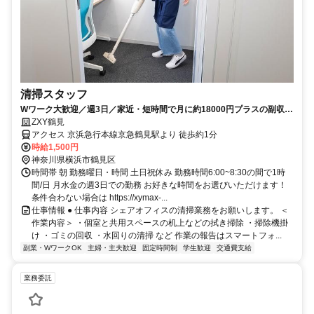
清掃スタッフ
Wワーク大歓迎／週3日／家近・短時間で月に約18000円プラスの副収
入！
ZXY鶴見
アクセス 京浜急行本線京急鶴見駅より 徒歩約1分
時給1,500円
神奈川県横浜市鶴見区
時間帯 朝 勤務曜日・時間 土日祝休み 勤務時間6:00~8:30の間で1時
間/日 月水金の週3日での勤務 お好きな時間をお選びいただけます！
条件合わない場合は https://xymax-...
仕事情報 ● 仕事内容 シェアオフィスの清掃業務をお願いします。 ＜
作業内容＞ ・個室と共用スペースの机上などの拭き掃除 ・掃除機掛
け ・ゴミの回収 ・水回りの清掃 など 作業の報告はスマートフォ...
副業・WワークOK
主婦・主夫歓迎
固定時間制
学生歓迎
交通費支給
業務委託