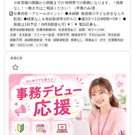
※保育園の開園から閉園までの 時間帯での勤務になります。 ✨残業
なし！ ✨働き方はご相談ください！ （早番のみ/遅...
仕事内容 ✨アピールポイント✨ ◆未経験･無資格◎子ども好きなら大
歓迎♪ ◆残業なし＆有給取得率100％◎ ◆週3日〜1日4時間〜OK！ ◆
面接は1回予定！(WEB面接も可) ▼▽▼ 電話応募も...
業界未経験者歓迎
扶養内勤務OK
社員登用あり
副業・WワークOK
主婦・主夫歓迎
フリーター歓迎
学歴不問
職場見学可
平日のみOK
学生歓迎
経験不問
未経験者歓迎
午前
経験者歓迎
残業なし
研修あり
夕方
交通費支給
週2・3日からOK
シフト制
派遣社員