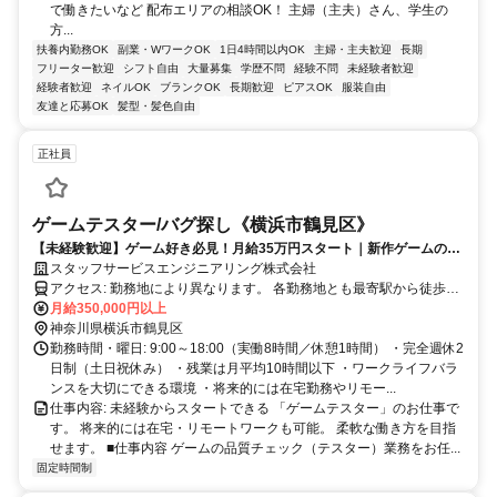
で働きたいなど 配布エリアの相談OK！ 主婦（主夫）さん、学生の
方...
扶養内勤務OK
副業・WワークOK
1日4時間以内OK
主婦・主夫歓迎
長期
フリーター歓迎
シフト自由
大量募集
学歴不問
経験不問
未経験者歓迎
経験者歓迎
ネイルOK
ブランクOK
長期歓迎
ピアスOK
服装自由
友達と応募OK
髪型・髪色自由
正社員
ゲームテスター/バグ探し《横浜市鶴見区》
【未経験歓迎】ゲーム好き必見！月給35万円スタート｜新作ゲームの品
質チェック｜土日祝休み｜将来的にリモートワーク可能
スタッフサービスエンジニアリング株式会社
アクセス: 勤務地により異なります。 各勤務地とも最寄駅から徒歩圏
内のオフィスが中心です。 公共交通機関を利用して通勤いただけま
月給350,000円以上
す。
神奈川県横浜市鶴見区
勤務時間・曜日: 9:00～18:00（実働8時間／休憩1時間） ・完全週休2
日制（土日祝休み） ・残業は月平均10時間以下 ・ワークライフバラ
ンスを大切にできる環境 ・将来的には在宅勤務やリモー...
仕事内容: 未経験からスタートできる 「ゲームテスター」のお仕事で
す。 将来的には在宅・リモートワークも可能。 柔軟な働き方を目指
せます。 ■仕事内容 ゲームの品質チェック（テスター）業務をお任...
固定時間制