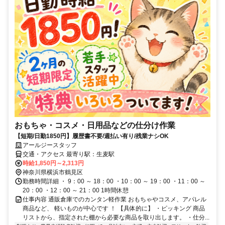
おもちゃ・コスメ・日用品などの仕分け作業
【短期/日勤1850円】履歴書不要/週払い有り/残業ナシOK
アールジースタッフ
交通・アクセス 最寄り駅：生麦駅
時給1,850円～2,313円
神奈川県横浜市鶴見区
勤務時間詳細 ・ 9：00 ～ 18：00 ・10：00 ～ 19：00 ・11：00 ～
20：00 ・12：00 ～ 21：00 1時間休憩
仕事内容 通販倉庫でのカンタン軽作業 おもちゃやコスメ、アパレル
商品など、 軽いものが中心です ！ 【具体的に】 ・ピッキング 商品
リストから、指定された棚から必要な商品を取り出します。 ・仕分...