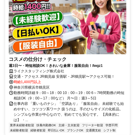
コスメの仕分け・チェック
週3日〜・時短相談OK！きれいな倉庫！服装自由！/lwgz1
ライクスタッフィング株式会社
交通・アクセス JR鶴見線 安善駅・JR鶴見駅〜アクセス可能！
時給1,400円以上
神奈川県横浜市鶴見区
勤務時間詳細 9：00～18：00 10：00～19：00 6～7時間勤務の時短
相談OK（9：00～17：00など） 月〜日：週3～5日
仕事内容 「重いものナシ」「空調あり」「服装自由」 未経験でも始
めやすい、コツコツ系ワーク 扱うのは、手のひらサイズの化粧品。
シンプルな作業が中心なので、初めてでも安心です。 【具体的に
は】 ・...
業界未経験者歓迎
扶養内勤務OK
主婦・主夫歓迎
フリーター歓迎
学歴不問
未経験者歓迎
経験者歓迎
即日払いOK
ブランクOK
交通費支給
シフト制