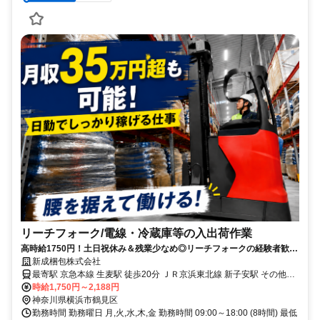
リーチフォーク/電線・冷蔵庫等の入出荷作業
高時給1750円！土日祝休み＆残業少なめ◎リーチフォークの経験者歓
迎！
新成梱包株式会社
最寄駅 京急本線 生麦駅 徒歩20分 ＪＲ京浜東北線 新子安駅 その他12
分 ⇒自転車で12分 ＪＲ鶴見線 鶴見駅 その他14分 ⇒自転車で14分 東
時給1,750円～2,188円
急東横線 横浜駅 その他12分 ⇒バイクで12分
神奈川県横浜市鶴見区
勤務時間 勤務曜日 月,火,水,木,金 勤務時間 09:00～18:00 (8時間) 最低