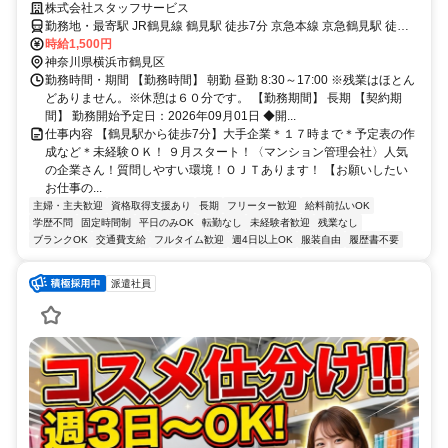
経験ＯＫ！
株式会社スタッフサービス
勤務地・最寄駅 JR鶴見線 鶴見駅 徒歩7分 京急本線 京急鶴見駅 徒歩7
分
時給1,500円
神奈川県横浜市鶴見区
勤務時間・期間 【勤務時間】 朝勤 昼勤 8:30～17:00 ※残業はほとん
どありません。※休憩は６０分です。 【勤務期間】 長期 【契約期
間】 勤務開始予定日：2026年09月01日 ◆開...
仕事内容 【鶴見駅から徒歩7分】大手企業＊１７時まで＊予定表の作
成など＊未経験ＯＫ！ ９月スタート！〈マンション管理会社〉人気
の企業さん！質問しやすい環境！ＯＪＴあります！ 【お願いしたい
お仕事の...
主婦・主夫歓迎
資格取得支援あり
長期
フリーター歓迎
給料前払いOK
学歴不問
固定時間制
平日のみOK
転勤なし
未経験者歓迎
残業なし
ブランクOK
交通費支給
フルタイム歓迎
週4日以上OK
服装自由
履歴書不要
派遣社員