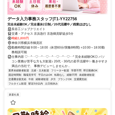
データ入力事務スタッフ|T1-YY22756
完全未経験OK／完全週休2日制／20代活躍中／残業ほぼなし
長谷工ジョブクリエイト
交通・アクセス 京浜急行 京急鶴見駅徒歩5分
時給1,800円
神奈川県横浜市鶴見区
勤務時間詳細 9:00～18:00（休憩60分/実働8時間) ⭐10:00～18:00勤
務相談可能
仕事内容 ♡･･*･･♡･･*･･♡･･*･･♡･･*･･♡･･* 完全未経験OK◎ パソ
コン業務が苦手な方も大歓迎♪ 20代・30代の若手活躍中✨ 働きやすさ
満点の当社で、 事務デビューしませんか...
業界未経験者歓迎
主婦・主夫歓迎
フリーター歓迎
学歴不問
即日勤務OK
固定時間制
職場見学可
平日のみOK
転勤なし
経験不問
未経験者歓迎
交通費全額支給
午前
経験者歓迎
夕方
ブランクOK
交通費支給
フルタイム歓迎
駅近5分以内
土日祝休み
派遣社員