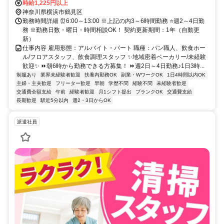
4分
時給1,225円以上
神奈川県横浜市鶴見区
勤務時間詳細 ⏰6:00～13:00 ※上記の内3～6時間勤務 ⭐週2～4日勤
務 ※勤務日数・曜日・時間相談OK！ 契約更新期間：1年（自動更
新）
仕事内容 雇用形態：アルバイト・パート 職種：パン職人、飲食ホー
ル/フロアスタッフ、飲食調理スタッフ ✨地域密着ベーカリー/未経験
歓迎✨ ⏩朝6時から勤務できる方募集！ ⏩週2日～4日勤務♪1日3時...
制服あり
業界未経験者歓迎
扶養内勤務OK
副業・WワークOK
1日4時間以内OK
主婦・主夫歓迎
フリーター歓迎
早朝
学歴不問
経験不問
未経験者歓迎
交通費全額支給
午前
経験者歓迎
月1シフト提出
ブランクOK
交通費支給
長期歓迎
駅近5分以内
週2・3日からOK
派遣社員