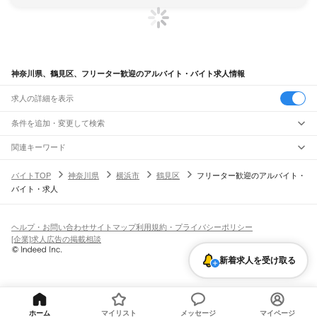
神奈川県、鶴見区、フリーター歓迎のアルバイト・バイト求人情報
求人の詳細を表示
条件を追加・変更して検索
市区町村を追加・変更
関連キーワード
神奈川県 横浜市 鶴見区 フリーター歓迎 在宅
神奈川県
駅を追加・変更
バイトTOP
神奈川県
横浜市
鶴見区
フリーター歓迎のアルバイト・
神奈川県 横浜市 フリーター歓迎 日雇い
神奈川県 横浜市 フリーター歓迎 郵便局
神奈川県
すべて
バイト・求人
神奈川県 横浜市 フリーター歓迎 農業
神奈川県 横浜市 フリーター歓迎 正社員 猫
横浜市
すべて
職種を追加・変更
JR東海道本線(東京～熱海)
鶴見区
神奈川区
西区
中区
南区
保土ケ谷区
磯子区
金沢区
港北区
戸塚区
港南区
川崎駅
横浜駅
戸塚駅
大船駅
藤沢駅
辻堂駅
茅ケ崎駅
平塚駅
大磯駅
二宮駅
国府津駅
飲食・フードサービス
旭区
緑区
瀬谷区
栄区
泉区
青葉区
都筑区
特徴を追加・変更
鴨宮駅
小田原駅
早川駅
根府川駅
真鶴駅
湯河原駅
飲食・フードサービス
すべて
ヘルプ・お問い合わせ
サイトマップ
利用規約・プライバシーポリシー
川崎市
すべて
ホールスタッフ
キッチンスタッフ
皿洗い・洗い場
精肉・鮮魚加工
給食調理
人気
[企業]求人広告の掲載相談
JR南武線
川崎区
幸区
中原区
高津区
多摩区
宮前区
麻生区
雇用形態を追加・変更
パン屋（ベーカリー）
フードカウンター販売員
バー（BAR）・バーテンダー
日払いOK
高校生歓迎
学生歓迎
深夜の仕事
髪型・髪色自由
ひげOK
ネイルOK
川崎駅
尻手駅
矢向駅
鹿島田駅
平間駅
向河原駅
武蔵小杉駅
武蔵中原駅
武蔵新城駅
飲食店補助（開店・閉店準備）
飲食店（店長・マネージャー）
新着求人を受け取る
相模原市
すべて
ピアスOK
アルバイト・パート
履歴書不要
オープニングスタッフ
留学生・外国人活躍中
武蔵溝ノ口駅
津田山駅
久地駅
宿河原駅
登戸駅
中野島駅
稲田堤駅
八丁畷駅
都道府県を変更
営業・販売
緑区
中央区
南区
勤務期間
正社員
川崎新町駅
小田栄駅
浜川崎駅
営業・販売
すべて
短期
契約社員
単発・1日OK
長期
期間限定（春夏冬休み等）
横須賀市
平塚市
鎌倉市
藤沢市
小田原市
茅ヶ崎市
逗子市
三浦市
秦野市
厚木市
JR鶴見線
営業
テレフォンアポインター（テレアポ）
ルートセールス
コンビニ
シフト
派遣社員
大和市
伊勢原市
海老名市
座間市
南足柄市
綾瀬市
三浦郡
高座郡
中郡
足柄上郡
鶴見駅
国道駅
鶴見小野駅
弁天橋駅
浅野駅
新芝浦駅
海芝浦駅
安善駅
大川駅
フードカウンター販売員
アパレル
家電量販店・携帯販売（携帯ショップ）
土日祝のみOK
業務委託
平日のみOK
週1日からOK
週2・3日からOK
週4日以上OK
ホーム
マイリスト
メッセージ
マイページ
足柄下郡
愛甲郡
武蔵白石駅
浜川崎駅
昭和駅
扇町駅