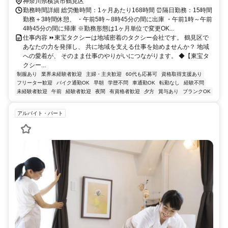
神奈川県横浜市鶴見区
勤務時間詳細 総労働時間：1ヶ月あたり168時間 ⏰隔日勤務：15時間
勤務＋3時間休憩、 ・午前5時～8時45分の間に出庫 ・午前1時～午前
4時45分の間に帰庫 ※勤務形態は1ヶ月単位で変更OK...
仕事内容 ⏩東宝タクシーは地域密着のタクシー会社です。 鶴見区で
あなたの力を発揮し、 共に地域を支える仕事を始めませんか？ 地域
への愛着が、 そのまま仕事のやりがいにつながります。 ◆【東宝タ
クシー...
制服あり
業界未経験者歓迎
主婦・主夫歓迎
60代も応募可
資格取得支援あり
フリーター歓迎
バイク通勤OK
早朝
学歴不問
車通勤OK
転勤なし
経験不問
未経験者歓迎
午前
経験者歓迎
夜間
有資格者歓迎
夕方
賞与あり
ブランクOK
アルバイト・パート