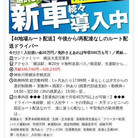
【4t地場ルート配送】午後から/再配達なしのルート配
送ドライバー
今だけ！入社祝い金20万円／免許さえあれば年収500万も可！／昇給賞
与あり／楽しい仲間たくさんの職場
サンファミリー 横浜大黒営業所
アクセス 「横浜駅」車20分 ※無料送迎バス／鶴見駅、生麦駅からあ
り
月給340,746円～426,230円
神奈川県横浜市鶴見区
勤務時間 総労働時間：1ヶ月あたり173時間 ＜昼もしくは夕方からの
選択制勤務＞ 実働8h＋残業2～3hあり (残業代別途支給) ＜勤務例＞
14:00～翌2:00（3hの残業込） 15:00～翌...
仕事内容 ◆◆◆【普通免許1枚で月収40万円以上が可能！】◆◆◆
ドライバー未経験、続々入社中！ ～ その理由は ～ 大手コンビニへの
固定ルート配送なので、 道に迷う心配なし！ 中型免許の取得費用
は...
制服あり
業界未経験者歓迎
主婦・主夫歓迎
資格取得支援あり
フリーター歓迎
バイク通勤OK
学歴不問
車通勤OK
固定時間制
職場見学可
経験不問
未経験者歓迎
賞与あり
ブランクOK
交通費支給
長期歓迎
友達と応募OK
寮・社宅あり
入社祝い金あり