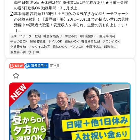
勤務日数 週5日 ★休憩1時間 ※残業1日1時間程度あり ★月曜～金曜
の週5日勤務OK 勤務期間：3ヵ月以上...
基本情報 高時給1750円！土日祝休み＆残業少なめ◎リーチフォーク
の経験者歓迎！ 【履歴書不要】20代～50代までの幅広い世代の男性
活躍中♪転職者大歓迎！安定収入を得られ、生活の質も向上します！
【...
長期
フリーター歓迎
社会保険あり
学歴不問
即日勤務OK
固定時間制
平日のみOK
経験者歓迎
ネイルOK
週払いOK
有資格者歓迎
ブランクOK
交通費支給
フルタイム歓迎
日払いOK
ピアスOK
土日祝休み
服装自由
履歴書不要
ひげOK
正社員