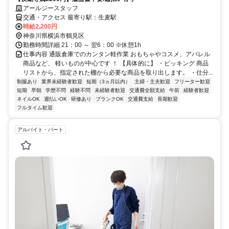
アールジースタッフ
交通・アクセス 最寄り駅：生麦駅
時給2,200円
神奈川県横浜市鶴見区
勤務時間詳細 21：00 ～ 翌6：00 ※休憩1h
仕事内容 通販倉庫でのカンタン軽作業 おもちゃやコスメ、アパレル
商品など、 軽いものが中心です ！ 【具体的に】 ・ピッキング 商品
リストから、指定された棚から必要な商品を取り出します。 ・仕分...
制服あり
業界未経験者歓迎
短期（3ヵ月以内）
主婦・主夫歓迎
フリーター歓迎
短期
早朝
学歴不問
経験不問
未経験者歓迎
交通費全額支給
午前
経験者歓迎
ネイルOK
週払いOK
研修あり
ブランクOK
交通費支給
長期歓迎
フルタイム歓迎
アルバイト・パート