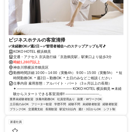
ビジネスホテルの客室清掃
✅未経験OK✅週2日～✅管理者補佐へのステップアップも可🎵
KOKO HOTEL 横浜鶴見
交通・アクセス 京浜急行線「京急鶴見駅」駅東口より徒歩3分
時給1,280円以上
神奈川県横浜市鶴見区
勤務時間詳細 10:00～14:00（実働4h） 9:00～15:00（実働5h） ＊短
時間勤務OK ＊週2日～勤務OK ＊土日のみなどご相談ください
仕事内容 雇用形態：アルバイト・パート（3ヵ月以上の長期）
✦ː──────────―――――――― KOKO HOTEL 横浜鶴見 ⏩️未経
験からスタートできる客室清掃!! ─────────―─―...
業界未経験者歓迎
扶養内勤務OK
社員登用あり
副業・WワークOK
土日祝のみOK
フリーター歓迎
学歴不問
経験不問
未経験者歓迎
経験者歓迎
ブランクOK
交通費支給
長期歓迎
駅近5分以内
週2・3日からOK
シフト制
派遣社員