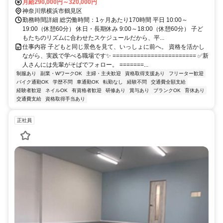
駅から車で9分
月給290,000円～320,000円
神奈川県横浜市鶴見区
勤務時間詳細 総労働時間：1ヶ月あたり170時間 平日 10:00～
19:00（休憩60分） 休日・長期休み 9:00～18:00（休憩60分） 子ど
もたちのリズムに合わせたスケジュールだから、平...
仕事内容 子どもと同じ景色を見て、いっしょに前へ。 資格を活かし
ながら、実践で学べる職場です✨ ======================== ✅新
人さんには先輩がそばでフォロー。 =======...
制服あり
副業・WワークOK
主婦・主夫歓迎
資格取得支援あり
フリーター歓迎
バイク通勤OK
学歴不問
車通勤OK
転勤なし
経験不問
交通費全額支給
経験者歓迎
ネイルOK
有資格者歓迎
研修あり
賞与あり
ブランクOK
育休あり
交通費支給
資格取得手当あり
正社員