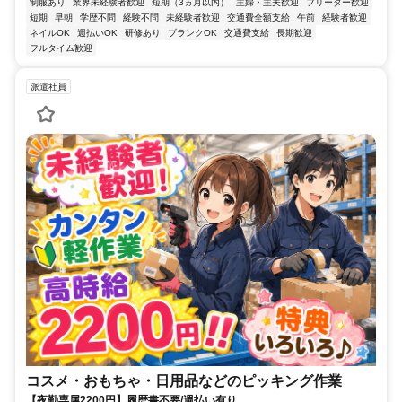
制服あり
業界未経験者歓迎
短期（3ヵ月以内）
主婦・主夫歓迎
フリーター歓迎
短期
早朝
学歴不問
経験不問
未経験者歓迎
交通費全額支給
午前
経験者歓迎
ネイルOK
週払いOK
研修あり
ブランクOK
交通費支給
長期歓迎
フルタイム歓迎
派遣社員
コスメ・おもちゃ・日用品などのピッキング作業
【夜勤専属2200円】履歴書不要/週払い有り