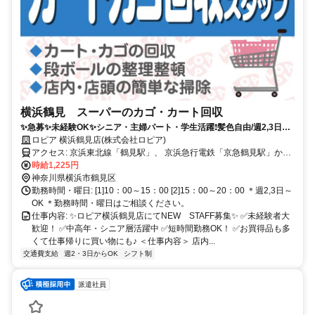
横浜鶴見 スーパーのカゴ・カート回収
✨急募✨未経験OK✨シニア・主婦パート・学生活躍❗︎髪色自由/週2,3日～
OK/短時間OK
ロピア 横浜鶴見店(株式会社ロピア)
アクセス: 京浜東北線「鶴見駅」、 京浜急行電鉄「京急鶴見駅」から
徒歩12分
時給1,225円
神奈川県横浜市鶴見区
勤務時間・曜日: [1]10：00～15：00 [2]15：00～20：00 ＊週2,3日～
OK ＊勤務時間・曜日はご相談ください。
仕事内容: ✨ロピア横浜鶴見店にてNEW STAFF募集✨ ✅️未経験者大
歓迎！ ✅️中高年・シニア層活躍中 ✅️短時間勤務OK！ ✅️お買得品も多
くて仕事帰りに買い物にも♪ ＜仕事内容＞ 店内...
交通費支給
週2・3日からOK
シフト制
派遣社員