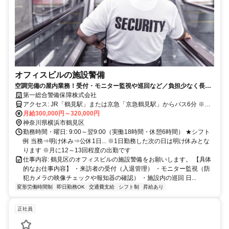
オフィスビルの施設警備
空調完備の屋内業務！受付・モニター監視や巡回など／負担少なく長期
的に働けます
第一総合警備保障株式会社
アクセス: JR「鶴見駅」または京急「京急鶴見駅」からバス6分 ※鶴
見駅東口バスターミナル ３番乗場 横浜市営バス 「15系統」（向井町
月給300,000円～320,000円
1丁目経由）鶴見駅前ゆきにて「向井町4丁目」停留所 下車 徒歩1分
神奈川県横浜市鶴見区
横浜市営バス「128系統」ヨコハマアイランドガーデンゆきにて「京
勤務時間・曜日: 9:00～翌9:00（実働18時間・休憩6時間） ★シフト
三製作所前」停留所下車 徒歩1分
例 当務⇒明け休み⇒公休1日... ※1日勤務した次の日は明け休みとな
ります ※月に12～13回程度の出勤です
仕事内容: 鶴見区のオフィスビルの施設警備をお願いします。 【具体
的なお仕事内容】 ・来訪者の受付（入退管理） ・モニター監視（防
犯カメラの映像チェックや報知器の確認） ・施設内の巡回 日...
変形労働時間制
即日勤務OK
交通費支給
シフト制
昇給あり
正社員