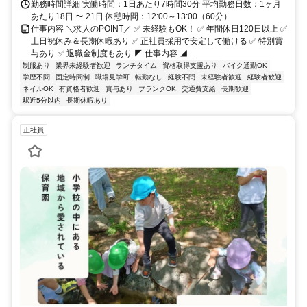
勤務時間詳細 実働時間：1日あたり7時間30分 平均勤務日数：1ヶ月
あたり18日 〜 21日 休憩時間：12:00～13:00（60分）
仕事内容 ＼求人のPOINT／ ✅ 未経験もOK！ ✅ 年間休日120日以上 ✅
土日祝休み＆長期休暇あり ✅ 正社員採用で安定して働ける ✅ 特別賞
与あり ✅ 退職金制度もあり ◤ 仕事内容 ◢ ...
制服あり
業界未経験者歓迎
ランチタイム
資格取得支援あり
バイク通勤OK
学歴不問
固定時間制
職場見学可
転勤なし
経験不問
未経験者歓迎
経験者歓迎
ネイルOK
有資格者歓迎
賞与あり
ブランクOK
交通費支給
長期歓迎
駅近5分以内
長期休暇あり
正社員