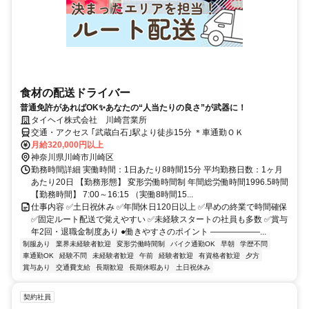
食材の配送ドライバー
普通免許があればOK✨あなたの“人当たりの良さ”が武器に！
タイヘイ株式会社 川崎営業所
交通・アクセス ｢武蔵白石｣駅より徒歩15分 ＊車通勤ＯＫ
月給320,000円以上
神奈川県川崎市川崎区
勤務時間詳細 実働時間：1日あたり8時間15分 平均勤務日数：1ヶ月
あたり20日 【勤務形態】 変形労働時間制 年間総労働時間1996.5時間
【勤務時間】 7:00～16:15 （実働8時間15...
仕事内容 ✅土日祝休み ✅年間休日120日以上 ✅早めの終業で時間確保
✅固定ルート配送で覚えやすい ✅未経験スタートの社員も多数 ✅賞与
年2回・退職金制度あり ●働きやすさのポイント ――――――...
制服あり
業界未経験者歓迎
変形労働時間制
バイク通勤OK
早朝
学歴不問
車通勤OK
経験不問
未経験者歓迎
午前
経験者歓迎
有資格者歓迎
夕方
賞与あり
交通費支給
長期歓迎
長期休暇あり
土日祝休み
契約社員