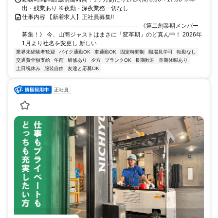
出・残業あり ※夜勤・深夜業務一切なし
仕事内容 【新着求人】正社員募集!!
―――――――――――――――――――― 《第二創業期メンバー
募集！》 今、山商ジャストはまさに「変革期」のど真ん中！ 2026年
1月より社名を変更し 新しい...
業界未経験者歓迎
バイク通勤OK
車通勤OK
固定時間制
職場見学可
転勤なし
交通費全額支給
午前
研修あり
夕方
ブランクOK
長期歓迎
長期休暇あり
土日祝休み
服装自由
友達と応募OK
正社員