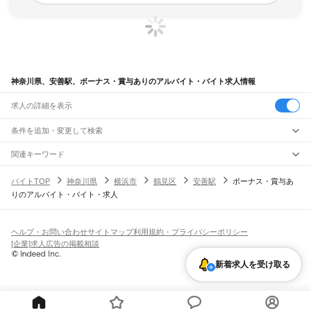
神奈川県、安善駅、ボーナス・賞与ありのアルバイト・バイト求人情報
求人の詳細を表示
条件を追加・変更して検索
市区町村を追加・変更
関連キーワード
完全在宅ワーク 全国
シール貼り 在宅
現在地周辺
ガチャガチャ
犬カフェ
神奈川県
駅を追加・変更
バイトTOP
神奈川県
横浜市
鶴見区
安善駅
ボーナス・賞与あ
神奈川県
すべて
りのアルバイト・バイト・求人
横浜市
すべて
職種を追加・変更
JR東海道本線(東京～熱海)
鶴見区
神奈川区
西区
中区
南区
保土ケ谷区
磯子区
金沢区
港北区
戸塚区
港南区
川崎駅
横浜駅
戸塚駅
大船駅
藤沢駅
辻堂駅
茅ケ崎駅
平塚駅
大磯駅
二宮駅
国府津駅
飲食・フードサービス
旭区
緑区
瀬谷区
栄区
泉区
青葉区
都筑区
特徴を追加・変更
鴨宮駅
小田原駅
早川駅
根府川駅
真鶴駅
湯河原駅
飲食・フードサービス
すべて
ヘルプ・お問い合わせ
サイトマップ
利用規約・プライバシーポリシー
川崎市
すべて
ホールスタッフ
キッチンスタッフ
皿洗い・洗い場
精肉・鮮魚加工
給食調理
人気
[企業]求人広告の掲載相談
JR南武線
川崎区
幸区
中原区
高津区
多摩区
宮前区
麻生区
雇用形態を追加・変更
パン屋（ベーカリー）
フードカウンター販売員
バー（BAR）・バーテンダー
日払いOK
高校生歓迎
学生歓迎
深夜の仕事
髪型・髪色自由
ひげOK
ネイルOK
川崎駅
尻手駅
矢向駅
鹿島田駅
平間駅
向河原駅
武蔵小杉駅
武蔵中原駅
武蔵新城駅
新着求人を受け取る
飲食店補助（開店・閉店準備）
飲食店（店長・マネージャー）
相模原市
すべて
ピアスOK
アルバイト・パート
履歴書不要
オープニングスタッフ
留学生・外国人活躍中
武蔵溝ノ口駅
津田山駅
久地駅
宿河原駅
登戸駅
中野島駅
稲田堤駅
八丁畷駅
都道府県を変更
営業・販売
緑区
中央区
南区
勤務期間
正社員
川崎新町駅
小田栄駅
浜川崎駅
営業・販売
すべて
短期
契約社員
単発・1日OK
長期
期間限定（春夏冬休み等）
横須賀市
平塚市
鎌倉市
藤沢市
小田原市
茅ヶ崎市
逗子市
三浦市
秦野市
厚木市
JR鶴見線
営業
テレフォンアポインター（テレアポ）
ルートセールス
コンビニ
シフト
派遣社員
大和市
伊勢原市
海老名市
座間市
南足柄市
綾瀬市
三浦郡
高座郡
中郡
足柄上郡
鶴見駅
国道駅
鶴見小野駅
弁天橋駅
浅野駅
新芝浦駅
海芝浦駅
安善駅
大川駅
フードカウンター販売員
アパレル
家電量販店・携帯販売（携帯ショップ）