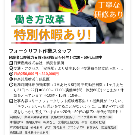
フォークリフト作業スタッフ
経験者は即戦力★特別休暇5日も付与！◎20～50代活躍中
日新産業株式会社 鶴見営業所
交通・アクセス 「安善駅」より徒歩10分 ⭐交通費全額支給 ⭐車・バ
イク通勤応相談
月給256,000円～310,000円
神奈川県横浜市鶴見区
勤務時間詳細 実働時間：1日あたり8時間 平均勤務日数：1ヶ月あた
り21日 〜 22日 ■08:00～17:00 (実働8時間・休憩60分) ✅こまかく休
憩をとっています ⇒10時・15時：10分...
仕事内容 ⭐リーチフォークリフト経験者募集！⭐ 従業員が「つらい」
「キツい」といった 思いをすることがないように…… 働きやすい環
境をしっかり整えています✊ ✨20代～50代の幅広い年代が活躍中！ ...
制服あり
業界未経験者歓迎
資格取得支援あり
バイク通勤OK
学歴不問
車通勤OK
職場見学可
転勤なし
交通費全額支給
午前
経験者歓迎
有資格者歓迎
研修あり
夕方
賞与あり
ブランクOK
育休あり
交通費支給
長期歓迎
資格取得手当あり