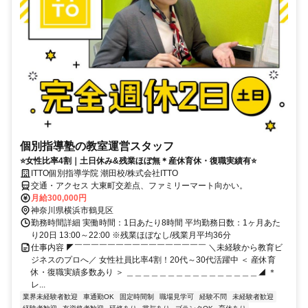
個別指導塾の教室運営スタッフ
⭐女性比率4割｜土日休み&残業ほぼ無＊産休育休・復職実績有⭐
ITTO個別指導学院 潮田校/株式会社ITTO
交通・アクセス 大東町交差点、ファミリーマート向かい。
月給300,000円
神奈川県横浜市鶴見区
勤務時間詳細 実働時間：1日あたり8時間 平均勤務日数：1ヶ月あた
り20日 13:00～22:00 ※残業ほぼなし/残業月平均36分
仕事内容 ◤￣￣￣￣￣￣￣￣￣￣￣￣￣￣￣￣ ＼未経験から教育ビ
ジネスのプロへ／ 女性社員比率4割！20代～30代活躍中 ＜ 産休育
休・復職実績多数あり ＞ ＿＿＿＿＿＿＿＿＿＿＿＿＿＿＿＿◢ ＊
レ...
業界未経験者歓迎
車通勤OK
固定時間制
職場見学可
経験不問
未経験者歓迎