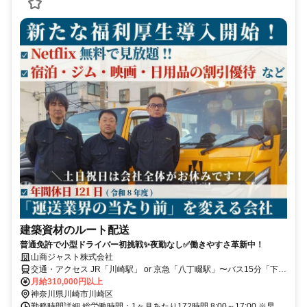
建築資材のルート配送
普通免許で小型ドライバー初挑戦✨夜勤なし✅働きやすさ革新中！
山商ジャスト株式会社
交通・アクセス JR「川崎駅」 or 京急「八丁畷駅」〜バス15分「下新
田」下車徒歩1分 JR「鶴見駅」〜バス10分「寛政」下車徒歩9分
月給310,000円以上
神奈川県川崎市川崎区
勤務時間詳細 総労働時間：1ヶ月あたり172時間 8:00～17:00 ※早