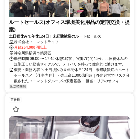
ルートセールス(オフィス環境美化用品の定期交換・提
案)
土日祝休みで年休124日！未経験歓迎のルートセールス
株式会社ユニマットライフ
月給254,000円以上
神奈川県横浜市鶴見区
勤務時間 09:00 〜 17:45 休憩1時間、実働7時間45分。土日祝休みの
規則正しい勤務サイクルで、メリハリを持って健康的に働けます。
概要・業務内容 ＼土日祝休み＆年間休日124日！未経験歓迎のルート
セールス／ 【仕事内容】 ・売上高1,300億円超｜多角経営でリスク分
散されたユニマットグループの安定基盤 ・担当エリアのオフィ...
固定時間制
正社員