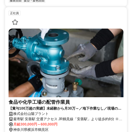
服装自由
髪型・髪色自由
正社員
食品や化学工場の配管作業員
【賞与100万超の実績】未経験から月30万～／地下作業なし／現場のほ
ぼ9割が関東／基本土日祝休み
株式会社山陽プラント
最寄駅 安善駅 交通アクセス JR鶴見線「安善駅」より徒歩約8分 ※上
記は本社へのアクセス ※現場は8～9割が関東 ※そのほかは全国各地
月給300,000円～600,000円
神奈川県横浜市鶴見区
車通勤OK＆バイク通勤OK 自転車通勤もOK（駐車場あり）