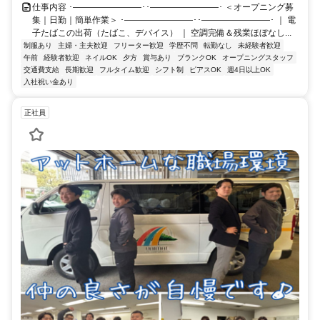
仕事内容 ･――――――――･･――――――――･ ＜オープニング募
集｜日勤｜簡単作業＞ ･――――――――･･――――――――･ ｜ 電
子たばこの出荷（たばこ、デバイス） ｜ 空調完備＆残業ほぼなし...
制服あり
主婦・主夫歓迎
フリーター歓迎
学歴不問
転勤なし
未経験者歓迎
午前
経験者歓迎
ネイルOK
夕方
賞与あり
ブランクOK
オープニングスタッフ
交通費支給
長期歓迎
フルタイム歓迎
シフト制
ピアスOK
週4日以上OK
入社祝い金あり
正社員