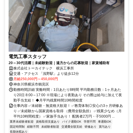
電気工事スタッフ
20～30代活躍｜未経験歓迎｜遠方からの応募歓迎｜家賃補助有
株式会社トーカイテック 横浜工事所
交通・アクセス 「浅野駅」より徒歩12分
月給250,000円～450,000円
神奈川県横浜市鶴見区
勤務時間詳細 実働時間：1日あたり8時間 平均勤務日数：1ヶ月あた
り20日 8:00～17:00 ※現場により夜勤あり その際は給与に加えて夜
勤手当支給！ ◆月平均残業時間10時間程度
仕事内容 ✅未経験・無資格大歓迎！ ✅教育体制◎安心の3ヶ月研修あ
り ✅未経験から国家資格を取得 （費用全額負担） ✅残業少なめ（月
平均10時間程度） ✅家族手当あり！ 配偶者2万円・子5000円 ...
業界未経験者歓迎
資格取得支援あり
バイク通勤OK
学歴不問
車通勤OK
固定時間制
経験不問
未経験者歓迎
交通費全額支給
研修あり
賞与あり
長期休暇あり