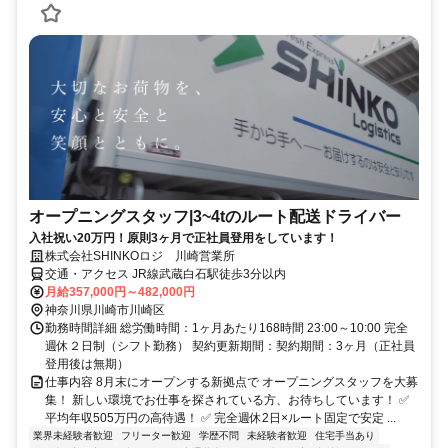
オープニングスタッフ|3~4tのルート配送ドライバー
入社祝い20万円！原則3ヶ月で正社員登用をしています！
株式会社SHINKOロジ 川崎営業所
交通・アクセス JR線武蔵白石駅徒歩3分以内
月給357,000円～482,000円
神奈川県川崎市川崎区
勤務時間詳細 総労働時間：1ヶ月あたり168時間 23:00～10:00 完全
週休２日制（シフト勤務） 契約更新期間：契約期間：3ヶ月（正社員
登用後は無期）
仕事内容 8月末にオープンする新拠点で オープニングスタッフを大募
集！ 新しい環境でお仕事を探されている方、お待ちしています！ ✅
平均年収505万円の高待遇！ ✅ 完全週休2日×ルート固定で安定 ...
業界未経験者歓迎
フリーター歓迎
学歴不問
未経験者歓迎
住宅手当あり