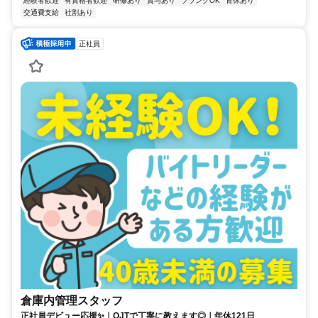
経験者歓迎
有資格者歓迎
研修あり
賞与あり
ブランクOK
育休あり
交通費支給
社割あり
正社員
倉庫内管理スタッフ
正社員デビュー応援✨｜OJTで丁寧に教えます◎｜年休121日