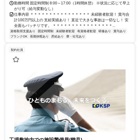
勤務時間 固定時間制 8:00～17:00（1時間休憩） ※状況に応じて早上
がり可（給与変動なし）
仕事内容 ＊＊＊＊＊＊＊＊＊＊＊＊＊＊＊＊ 未経験者歓迎！ 賞与合
計100万円以上の 支給実績あり！ 直近で大きな事故は一切なし！ 安
全面もバッチリです。 ＊＊＊＊＊＊＊＊＊＊＊＊＊＊＊＊...
資格取得支援あり
固定時間制
未経験者歓迎
有資格者歓迎
研修あり
賞与あり
ブランクOK
長期休暇あり
昇給あり
寮・社宅あり
契約社員
工場敷地内での施設警備員(鶴見)