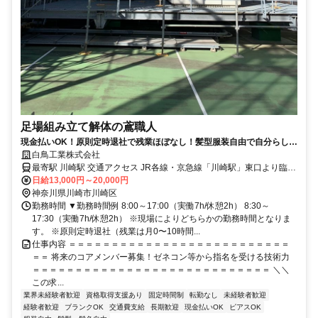
足場組み立て解体の鳶職人
現金払いOK！原則定時退社で残業ほぼなし！髪型服装自由で自分らしく
働ける正社員の足場鳶
白鳥工業株式会社
最寄駅 川崎駅 交通アクセス JR各線・京急線「川崎駅」東口より臨港
バス（川28・川30系統など）で約13分 →「京町」バス停を降りたら
日給13,000円～20,000円
神奈川県川崎市川崎区
目の前（徒歩1分）！ ・車/バイク通勤OK
勤務時間 ▼勤務時間例 8:00～17:00（実働7h/休憩2h） 8:30～
17:30（実働7h/休憩2h） ※現場によりどちらかの勤務時間となりま
す。 ※原則定時退社（残業は月0〜10時間...
仕事内容 ＝＝＝＝＝＝＝＝＝＝＝＝＝＝＝＝＝＝＝＝＝＝＝＝＝＝
＝＝ 将来のコアメンバー募集！ゼネコン等から指名を受ける技術力
＝＝＝＝＝＝＝＝＝＝＝＝＝＝＝＝＝＝＝＝＝＝＝＝＝＝＝＝ ＼＼
この求...
業界未経験者歓迎
資格取得支援あり
固定時間制
転勤なし
未経験者歓迎
経験者歓迎
ブランクOK
交通費支給
長期歓迎
現金払いOK
ピアスOK