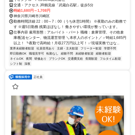
交通・アクセス JR鶴見線「武蔵白石駅」徒歩5分
時給1,680円～1,708円
神奈川県川崎市川崎区
勤務時間詳細 22：00～7：00（うち休憩1時間） ※夜勤のみの勤務で
す ※週5日勤務 残業ほぼなし！ 働きやすい環境が整っています。
仕事内容 雇用形態：アルバイト・パート 職種：倉庫管理、その他倉
庫/配送センター、物流運営管理 ＼本求人のポイント／ ✅時給1,685円
以上！ ┗夜勤で高時給！月収27万円以上可！ ✅現場実務ではな...
業界未経験者歓迎
社員登用あり
主婦・主夫歓迎
フリーター歓迎
学歴不問
即日勤務OK
職場見学可
転勤なし
経験不問
未経験者歓迎
経験者歓迎
ネイルOK
夜間
研修あり
ブランクOK
交通費支給
長期歓迎
フルタイム歓迎
シフト制
深夜
正社員