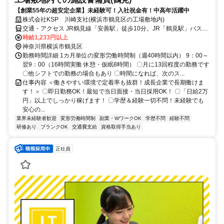
【創業55年の超安定企業】未経験可！入社祝金有！中高年活躍中
株式会社KSP 川崎支社(横浜市鶴見区の工場敷地内)
交通・アクセス JR鶴見線「安善駅」徒歩10分。JR「鶴見駅」バスで
約20分、バス停から徒歩1分
時給1,233円以上
神奈川県横浜市鶴見区
勤務時間詳細 1カ月単位の変形労働時間制（週40時間以内） 9：00～
翌9：00（16時間実働 休憩・仮眠8時間） 〇月に13回程度の勤務です
〇他シフトでの勤務の場合もあり 〇時間になれば、次のス...
仕事内容 ＜働きやすい環境で定着率も抜群！成長企業で長期働けま
す！＞ 〇即日勤務OK！最短で当日面接・当日採用OK！ 〇「日給2万
円」以上でしっかり稼げます！ 〇学歴＆経験一切不問！未経験でも
安心の...
業界未経験者歓迎
変形労働時間制
副業・WワークOK
学歴不問
経験不問
研修あり
ブランクOK
交通費支給
資格取得手当あり
正社員