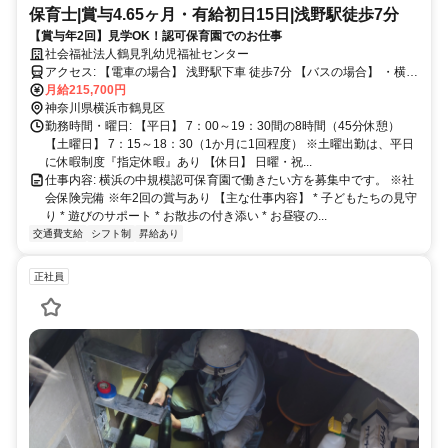
保育士|賞与4.65ヶ月・有給初日15日|浅野駅徒歩7分
【賞与年2回】見学OK！認可保育園でのお仕事
社会福祉法人鶴見乳幼児福祉センター
アクセス: 【電車の場合】 浅野駅下車 徒歩7分 【バスの場合】 ・横浜
市営バス ＪＲ鶴見駅東口から市営バス15系統 『向井町 本町周り』乗
月給215,700円
車（10分） 「入船小学校前」下車 徒歩1分 ・臨港バス ＪＲ川崎駅東
神奈川県横浜市鶴見区
勤務時間・曜日: 【平日】 7：00～19：30間の8時間（45分休憩）
口から臨港バス029系統『入船橋循環』乗車 「入船橋」下車 徒歩3分
【土曜日】 7：15～18：30（1か月に1回程度） ※土曜出勤は、平日
に休暇制度『指定休暇』あり 【休日】 日曜・祝...
仕事内容: 横浜の中規模認可保育園で働きたい方を募集中です。 ※社
会保険完備 ※年2回の賞与あり 【主な仕事内容】 * 子どもたちの見守
り * 遊びのサポート * お散歩の付き添い * お昼寝の...
交通費支給
シフト制
昇給あり
正社員