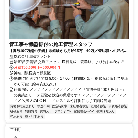
管工事や機器据付の施工管理スタッフ
【賞与100万超の実績】未経験から月給35万～60万／管理職への昇格も
可能＆役職手当も支給！
株式会社山陽プラント
最寄駅 安善駅 交通アクセス JR鶴見線「安善駅」より徒歩約8分 ※上
記は本社へのアクセス 車通勤OK＆バイク通勤OK 自転車通勤も
月給350,000円～600,000円
OK（駐車場あり） ※現場は8～9割が関東 ※そのほかは全国各地 ※
神奈川県横浜市鶴見区
出張の際はエリアによって帰宅可能
勤務時間 固定時間制 8:00～17:00（1時間休憩） ※状況に応じて早上
がり可能（給与変動なし）
仕事内容 ／／／／／／／／／／／／／／ 「賞与合計100万円以上」
の実績あり！ 未経験者歓迎の職場です！ ／／／／／／／／／／／／
／／ ＼求人のPOINT！／ ✅スキルや評価に応じて随時昇給...
資格取得支援あり
学歴不問
固定時間制
未経験者歓迎
経験者歓迎
有資格者歓迎
研修あり
制服貸与
賞与あり
ブランクOK
家庭都合休OK
長期休暇あり
昇給あり
寮・社宅あり
正社員