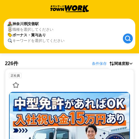
神奈川県
安善駅
職種を選択してください
ボーナス・賞与あり
キーワードを選択してください
226件
条件保存
関連度順
正社員