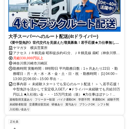
大手スーパーへのルート配送(4tドライバー)
《要中型免許》世代交代を見据えた増員募集！若手応援★力仕事無し！
固定ルートなので道を覚えてしまえば無理なくこなせます◎大手スーパ
ヤマガタ 横浜営業所
ー専属なので腰を据えて長く働けます！
アクセス ＪＲ鶴見線 昭和徒歩約41分、ＪＲ鶴見線 扇町（神奈川県）
徒歩約49分 車通勤OK
月給330,000円以上
神奈川県川崎市川崎区
勤務時間 実働時間：8時間/日 平均勤務日数：1ヶ月あたり22日 ・勤
務曜日：月・火・水・木・金・土・日・祝 ・勤務時間： [1] 04:00～
13:00 [2] 06:00～15:00 早出・...
仕事内容 ＜ 未経験スタートでも安心のルート配送！ ＞ ＼若手応援！
中型免許を活かして安定収入GET／ ■ドライバー未経験でも月給33万
円以上 ■入社祝い金・・・15万円支給（規） ■力仕事ほぼナシ！...
資格取得支援あり
フリーター歓迎
バイク通勤OK
学歴不問
車通勤OK
経験不問
未経験者歓迎
交通費全額支給
研修あり
賞与あり
ブランクOK
シフト制
入社祝い金あり
正社員