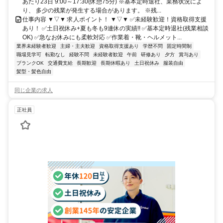
あたり23日 9:00～17:30(休憩75分) ※基本定時退社、業務状況によ
り、 多少の残業が発生する場合があります。 ※残...
仕事内容 ▼▽▼ 求人ポイント！ ▼▽▼ ✅未経験歓迎！資格取得支援
あり！ ✅土日祝休み+夏も冬も9連休の実績!! ✅基本定時退社(残業相談
OK) ✅急なお休みにも柔軟対応 ✅作業着・靴・ヘルメット...
業界未経験者歓迎
主婦・主夫歓迎
資格取得支援あり
学歴不問
固定時間制
職場見学可
転勤なし
経験不問
未経験者歓迎
午前
研修あり
夕方
賞与あり
ブランクOK
交通費支給
長期歓迎
長期休暇あり
土日祝休み
服装自由
髪型・髪色自由
同じ企業の求人
正社員