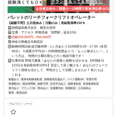
パレットのリーチフォークリフトオペレーター
【経験不問】土日祝休み｜日勤のみ｜有給取得率100％
相模協栄株式会社 鶴見出張所
交通・アクセス JR鶴見線「浅野駅」徒歩10分
月給250,000円～300,000円
神奈川県横浜市鶴見区
勤務時間詳細 総労働時間：1ヶ月あたり162時間 8:30～17:30（休憩
60分） ※残業月平均10～20時間程度あり ◎「もっと稼ぎたい！」と
いう方は、 時間や土曜出勤などのご相談可能です！
仕事内容 即戦力募集！あなたの資格と経験を活かせる 【年間休日
122日＆有給取得率100%】安定して長く働ける！ あなたのフォーク
リフト資格を活かして、即戦力として活躍しませんか？ 私たちは、
これま...
制服あり
業界未経験者歓迎
資格取得支援あり
バイク通勤OK
学歴不問
車通勤OK
固定時間制
経験不問
住宅手当あり
経験者歓迎
有資格者歓迎
賞与あり
ブランクOK
育休あり
交通費支給
長期歓迎
土日祝休み
髪型・髪色自由
アルバイト・パート