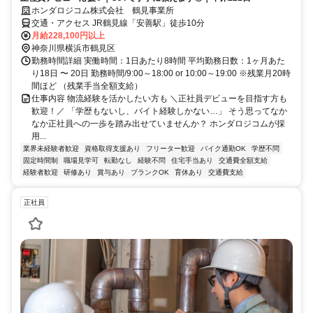
ホンダロジコム株式会社 鶴見事業所
交通・アクセス JR鶴見線「安善駅」徒歩10分
月給228,100円以上
神奈川県横浜市鶴見区
勤務時間詳細 実働時間：1日あたり8時間 平均勤務日数：1ヶ月あた
り18日 〜 20日 勤務時間/9:00～18:00 or 10:00～19:00 ※残業月20時
間ほど （残業手当全額支給）
仕事内容 物流経験を活かしたい方も ＼正社員デビューを目指す方も
歓迎！／ 「学歴もないし、バイト経験しかない…」 そう思ってなか
なか正社員への一歩を踏み出せていませんか？ ホンダロジコムが採
用...
業界未経験者歓迎
資格取得支援あり
フリーター歓迎
バイク通勤OK
学歴不問
固定時間制
職場見学可
転勤なし
経験不問
住宅手当あり
交通費全額支給
経験者歓迎
研修あり
賞与あり
ブランクOK
育休あり
交通費支給
正社員