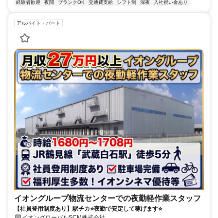
経験者歓迎
夜間
ブランクOK
交通費支給
シフト制
深夜
入社祝い金あり
アルバイト・パート
イオングループ物流センターでの夜勤軽作業スタッフ
【社員登用制度あり】駅チカ⭐夜勤で安定して稼げます⭐
イオングローバルSCM株式会社