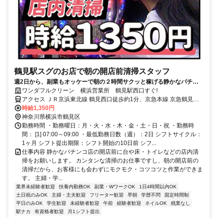
鶴見駅スグのお店で朝の開店前清掃スタッフ
週2日から、副業もオッケーで朝の２時間サクッと稼げる静かなパチン
コ店での開店前清掃！＊未成年は勤務できません
ワンダフルクリーン 横浜営業所 鶴見駅西口すぐ!
アクセス ＪＲ京浜東北線 鶴見西口徒歩約1分、京急本線 京急鶴見西
口徒歩約6分、京急本線 花月総持寺西口徒歩約13分 鶴見駅西口徒歩1
時給1,350円
分
神奈川県横浜市鶴見区
勤務時間 ・勤務曜日：月・火・水・木・金・土・日・祝 ・勤務時
間： [1] 07:00～09:00 ・最低勤務日数（週）：2日 シフトサイクル：
1ヶ月 シフト提出期限：シフト開始の10日前 シフ...
仕事内容 静かなパチンコ店の開店前に台や床・トイレなどの店内清
掃をお願いします。 カンタンな清掃のお仕事ですし、朝の開店前の
清掃だから、お客様にも会わずにモクモク・コツコツと作業ができま
す。 主婦・学...
業界未経験者歓迎
扶養内勤務OK
副業・WワークOK
1日4時間以内OK
土日祝のみOK
主婦・主夫歓迎
フリーター歓迎
早朝
学歴不問
固定時間制
平日のみOK
学生歓迎
未経験者歓迎
午前
経験者歓迎
ネイルOK
残業なし
駅ナカ
有資格者歓迎
月1シフト提出