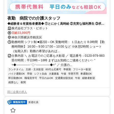
夜勤 病院での介護スタッフ
◆経験者＆有資格者優遇◆ ①とにかく高時給 ②充実な福利厚生 ③求人
数が豊富 だから現役の介護士から「+ホップ」が選ばれています！
株式会社プラス・ピボット
日給33,000円
神奈川県横浜市鶴見区
勤務時間 シフト制 ■週2回～OK 実働時間： １日あたり 8.0時間 【勤
務時間例】 16:00～9:00 17:00～10:00 など ※休憩2時間 ショート
（短期入所）勤務の希望があれば...
仕事内容 ＼ お電話でのご応募も大歓迎 ／ 電話番号：0120-979-983
受付時間：平日9時～18時 まずはお気軽にご連絡ください✨ °
+◆──────･◇･──────◆+° ／ 介護の...
ランチタイム
主婦・主夫歓迎
60代も応募可
準夜勤
フリーター歓迎
バイク通勤OK
早朝
シフト自由
大量募集
午後
学歴不問
車通勤OK
即日勤務OK
職場見学可
平日のみOK
交通費全額支給
午前
経験者歓迎
残業なし
夜間
同じ企業の求人
派遣社員