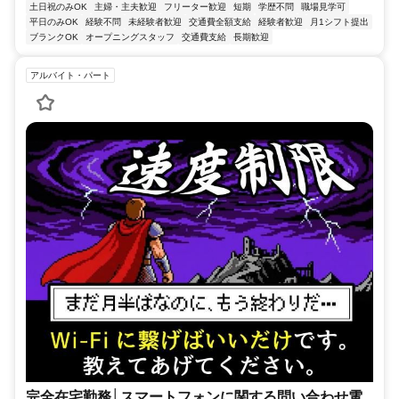
土日祝のみOK
主婦・主夫歓迎
フリーター歓迎
短期
学歴不問
職場見学可
平日のみOK
経験不問
未経験者歓迎
交通費全額支給
経験者歓迎
月1シフト提出
ブランクOK
オープニングスタッフ
交通費支給
長期歓迎
アルバイト・パート
完全在宅勤務│スマートフォンに関する問い合わせ電