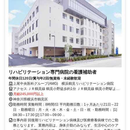
リハビリテーション専門病院の看護補助者
年間休日120日/賞与年2回/無資格・未経験歓迎
上尾中央医科グループ(AMG) 横浜鶴見リハビリテーション病院
アクセス ＪＲ鶴見線 鶴見小野徒歩約1分 ＪＲ鶴見線 鶴見小野駅より
徒歩2分
月給245,000円以上
神奈川県横浜市鶴見区
勤務時間 実働時間：8時間/日 平均勤務日数：1ヶ月あたり21日～22
日 ・勤務曜日：月・火・水・木・金・土・日・祝 ・勤務時間： [1]
08:30～17:30 [2] 17:00～09:00 ...
仕事内容 回復期リハビリテーション病棟及び医療療養病棟でのご勤
務となります。 業務内容は、身体介助のみならず、生活や心のケア