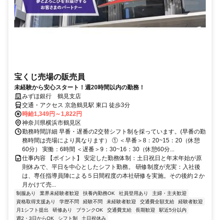
宝くじ売場の販売員
未経験から安心スタート！週20時間以内の勤務！
みずほ銀行 鶴見支店
交通・アクセス 京急鶴見駅 東口 徒歩3分
時給1,349円～1,822円
神奈川県横浜市鶴見区
勤務時間詳細 早番・遅番の2交替シフト制を採っています。(早番の勤
務時間は売場により異なります） ① ＜早番＞8：20~15：20（休憩
60分） 実働：6時間 ＜遅番＞9：30~16：30（休憩60分...
仕事内容 【ポイント】 安定した勤務体制：土日祝日と年末年始が原
則休みで、平日を中心としたシフト勤務。 研修制度が充実：入社後
は、専任指導員陣による５日間程度の本社研修を実施。その後約２か
月かけて売...
制服あり
業界未経験者歓迎
扶養内勤務OK
社員登用あり
主婦・主夫歓迎
資格取得支援あり
学歴不問
経験不問
未経験者歓迎
交通費全額支給
経験者歓迎
月1シフト提出
研修あり
ブランクOK
交通費支給
長期歓迎
駅近5分以内
週2・3日からOK
シフト制
土日祝休み