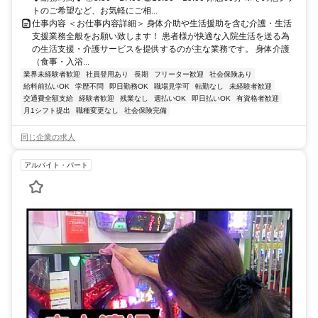
トのご希望など、お気軽にご相...
仕事内容 ＜お仕事内容詳細＞ 身体介助や生活援助を含む介護・生活
支援業務全般をお願い致します！ 患者様が快適な入院生活を送る為
の生活支援・介護サービスを提供するのが主な業務です。 身体介護
（食事・入浴...
業界未経験者歓迎
社員登用あり
長期
フリーター歓迎
社会保険あり
給料前払いOK
学歴不問
即日勤務OK
職場見学可
転勤なし
未経験者歓迎
交通費全額支給
経験者歓迎
残業なし
週払いOK
即日払いOK
有資格者歓迎
月1シフト提出
職種変更なし
社会保険完備
同じ企業の求人
アルバイト・パート