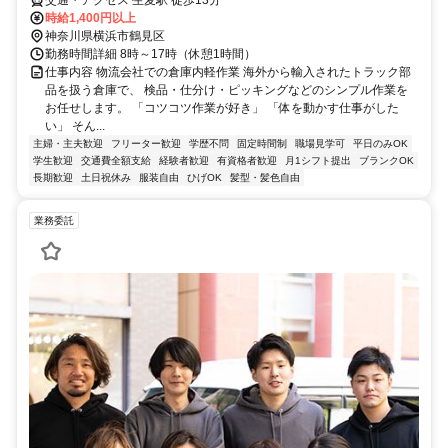
交通・アクセス 生麦駅 徒歩13分
時給1,400円以上
神奈川県横浜市鶴見区
勤務時間詳細 8時～17時（休憩1時間）
仕事内容 物流会社での倉庫内軽作業 海外から輸入されたトラック部
品を扱う倉庫で、 検品・仕分け・ピッキングなどのシンプル作業を
お任せします。 「コツコツ作業が好き」 「体を動かす仕事がした
い」 そん...
主婦・主夫歓迎
フリーター歓迎
学歴不問
固定時間制
職場見学可
平日のみOK
学生歓迎
交通費全額支給
経験者歓迎
有資格者歓迎
月1シフト提出
ブランクOK
長期歓迎
土日祝休み
服装自由
ひげOK
髪型・髪色自由
業務委託