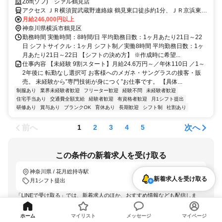
90%★充実したOJTあり★面接2回で内定まで1カ月以内★2026年8月・
Zoff(ゾフ) シァル鶴見店
9月入社歓迎
アクセス ＪＲ横須賀武蔵野連絡線 鶴見東口徒歩約1分、ＪＲ京浜東北
線 鶴見東口徒歩約1分、ＪＲ鶴見線 鶴見東口徒歩約1分 JR鶴見駅すぐ
月給246,000円以上
神奈川県横浜市鶴見区
勤務時間 実働時間：8時間/日 平均勤務日数：1ヶ月あたり21日～22
日 シフトサイクル：1ヶ月 シフト制／実働8時間 平均勤務日数：1ヶ
月あたり21日～22日 【シフトの決め方】 ※作成時に希望...
仕事内容 【未経験 9割スタート】月給24.6万円～／年休110日 ／1～
2年後に 転勤なし選択可 お客様へのメガネ・サングラスの接客・販
売。 未経験から”専門技術が身につく”お仕事です。 【具体...
制服あり
業界未経験者歓迎
フリーター歓迎
経験不問
未経験者歓迎
住宅手当あり
交通費全額支給
経験者歓迎
有資格者歓迎
月1シフト提出
研修あり
賞与あり
ブランクOK
育休あり
長期歓迎
シフト制
社割あり
前へ
次へ
1
2
3
4
5
この条件の新着求人を受け取る
神奈川県 / 花月総持寺駅
新着求人を受け取る
月1シフト提出
「LINEで受け取る」では、新着求人のほか、おすすめ情報なども配信しま
す。
詳しくはこちら
ホーム
マイリスト
メッセージ
マイページ
LINEで受け取る