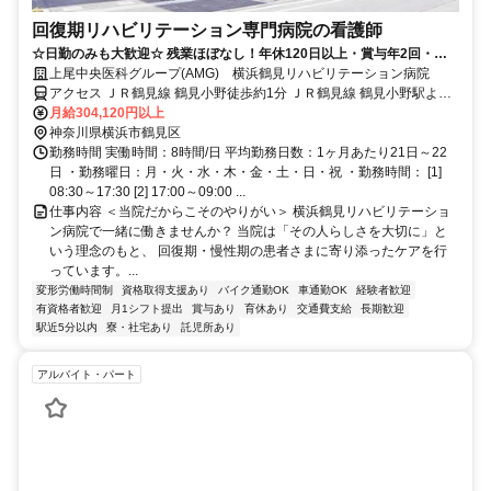
回復期リハビリテーション専門病院の看護師
☆日勤のみも大歓迎☆ 残業ほぼなし！年休120日以上・賞与年2回・有
給消化率8割以上！ 福利厚生充実
上尾中央医科グループ(AMG) 横浜鶴見リハビリテーション病院
アクセス ＪＲ鶴見線 鶴見小野徒歩約1分 ＪＲ鶴見線 鶴見小野駅より
徒歩2分
月給304,120円以上
神奈川県横浜市鶴見区
勤務時間 実働時間：8時間/日 平均勤務日数：1ヶ月あたり21日～22
日 ・勤務曜日：月・火・水・木・金・土・日・祝 ・勤務時間： [1]
08:30～17:30 [2] 17:00～09:00 ...
仕事内容 ＜当院だからこそのやりがい＞ 横浜鶴見リハビリテーショ
ン病院で一緒に働きませんか？ 当院は「その人らしさを大切に」と
いう理念のもと、 回復期・慢性期の患者さまに寄り添ったケアを行
っています。...
変形労働時間制
資格取得支援あり
バイク通勤OK
車通勤OK
経験者歓迎
有資格者歓迎
月1シフト提出
賞与あり
育休あり
交通費支給
長期歓迎
駅近5分以内
寮・社宅あり
託児所あり
アルバイト・パート