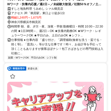
Wワーク・扶養内応援／週2日～／未経験大歓迎／社割50％オフ／土日
祝時給100円UP
すしと地魚料理 うみめし シァル鶴見店
アクセス JR「鶴見駅」東口より徒歩1分
時給1,240円～1,675円
神奈川県横浜市鶴見区
時間帯 朝、昼、夕方・夜、深夜・早朝 勤務曜日・時間 10:00～22:30
の間 ★1日3時間～、週2日～OK ★扶養内勤務OK ★Wワーク・レギ
ュラーワークOK ★平日のみ、土日のみOK ★シフト...
仕事情報 ● 仕事内容 「盛り付け」「調理補助(食材を洗う・茹でる・
焼く等)」「皿洗い」等が主な仕事です！時々、お会計等を手伝って
頂くこともありますが接客ほぼナシ！包丁さばきなどの専門技術は入
社後に...
副業・WワークOK
平日のみOK
シフト制
派遣社員