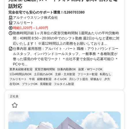
話対応
完全在宅でも安心のサポート環境！/1260703380
アルティウスリンク株式会社
フルリモート
時給1,320円～1,400円
勤務時間詳細 1ヶ月単位の変形労働時間制 1週間あたりの平均労働時
間：40時間 8:50～20:00の中でのシフト勤務 週2日からなど柔軟に対
応いたします！ ※週12時間以上の勤務をお願いしておりま...
仕事内容 雇用形態：アルバイト・パート 職種：アウトバウンドコー
ルスタッフ、インバウンドコールスタッフ、一般事務 ＊各種制度が
整った環境の中で在宅ワーク！ ＊出社不要で全国から応募可能◎ ＊
PCやモ...
業界未経験者歓迎
変形労働時間制
扶養内勤務OK
副業・WワークOK
1日4時間以内OK
土日祝のみOK
主婦・主夫歓迎
フリーター歓迎
転勤なし
フルリモート
午前
経験者歓迎
ネイルOK
月1シフト提出
研修あり
夕方
在宅OK
ブランクOK
長期歓迎
フルタイム歓迎
正社員