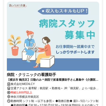
病院・クリニックの看護助手
【横浜市 鶴見区】日勤のみ＊病院で派遣看護助手さん募集中《介護医療
院》
株式会社MEDILCY
交通アクセス 最寄駅：鶴見駅 ＜勤務地＞ JR「鶴見駅」よりバ徒歩18
分orバス停「亀甲山」下車徒歩7分
時給1,600円以上
神奈川県横浜市鶴見区
勤務時間 シフト制 ＜以下を参照＞ ◆勤務日数◆ 週3～5日 / シフト制
◆勤務時間◆ ①8:30～17:00 ②10:30～19:00 休憩60分 ※その他シフ