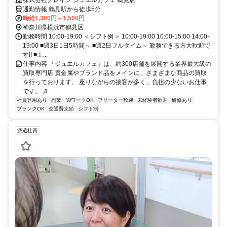
通勤情報 鶴見駅から徒歩5分
時給1,300円～1,500円
神奈川県横浜市鶴見区
勤務時間 10:00-19:00 ＜シフト例＞ 10:00-19:00 10:00-15:00 14:00-
19:00 ■週3日1日5時間～ ■週2日フルタイム～ 勤務できる方大歓迎で
す!! ■土...
仕事内容 「ジュエルカフェ」は、約300店舗を展開する業界最大級の
買取専門店 貴金属やブランド品をメインに、さまざまな商品の買取
を行っております。 座りながらの接客が多く、負担の少ないお仕事
です。 き...
社員登用あり
副業・WワークOK
フリーター歓迎
未経験者歓迎
研修あり
ブランクOK
交通費支給
シフト制
派遣社員