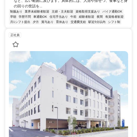
など、広い範囲に及びます。具体的には、入浴や排せつ、食事など身
の回りの世話を...
制服あり
業界未経験者歓迎
主婦・主夫歓迎
資格取得支援あり
バイク通勤OK
早朝
学歴不問
車通勤OK
住宅手当あり
午前
経験者歓迎
夜間
有資格者歓迎
月1シフト提出
夕方
賞与あり
育休あり
交通費支給
駅近5分以内
シフト制
正社員