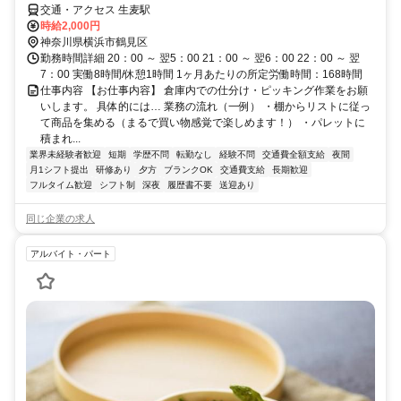
交通・アクセス 生麦駅
時給2,000円
神奈川県横浜市鶴見区
勤務時間詳細 20：00 ～ 翌5：00 21：00 ～ 翌6：00 22：00 ～ 翌
7：00 実働8時間/休憩1時間 1ヶ月あたりの所定労働時間：168時間
仕事内容 【お仕事内容】 倉庫内での仕分け・ピッキング作業をお願
いします。 具体的には… 業務の流れ（一例） ・棚からリストに従っ
て商品を集める（まるで買い物感覚で楽しめます！） ・パレットに
積まれ...
業界未経験者歓迎
短期
学歴不問
転勤なし
経験不問
交通費全額支給
夜間
月1シフト提出
研修あり
夕方
ブランクOK
交通費支給
長期歓迎
フルタイム歓迎
シフト制
深夜
履歴書不要
送迎あり
同じ企業の求人
アルバイト・パート