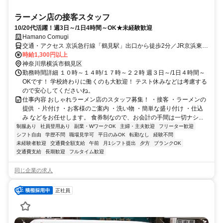
ラーメン店の接客スタッフ
10/20代活躍！週3日～/1日4時間～OK★未経験歓迎
Hamano Comugi
交通・アクセス 京浜急行線「鶴見駅」出口から徒歩2分／JR京浜東北
線「鶴見駅東口」から4分
時給1,300円以上
神奈川県横浜市鶴見区
勤務時間詳細 １０時～１４時/１７時～２２時 週３日～/1日４時間～
OKです！ 学校終わりに働くのも大歓迎！ テスト休みなどは考慮する
ので安心してくださいね。
仕事内容 おしゃれラーメン店のスタッフ募集！ ・接客 ・ラーメンの
提供 ・片付け ・お客様のご案内 ・洗い物 ・簡単な盛り付け ・仕込
み などをお任せします。 食券制なので、お会計の手間は一切ナシ...
制服あり
社員登用あり
副業・WワークOK
主婦・主夫歓迎
フリーター歓迎
シフト自由
学歴不問
職場見学可
平日のみOK
転勤なし
経験不問
未経験者歓迎
交通費全額支給
午前
月1シフト提出
夕方
ブランクOK
交通費支給
長期歓迎
フルタイム歓迎
同じ企業の求人
正社員