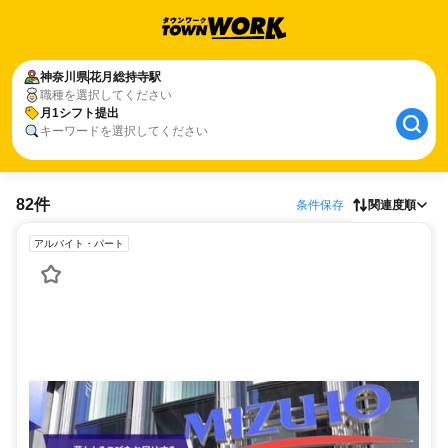
神奈川県
花月総持寺駅
職種を選択してください
月1シフト提出
キーワードを選択してください
82件
条件保存
関連度順
アルバイト・パート