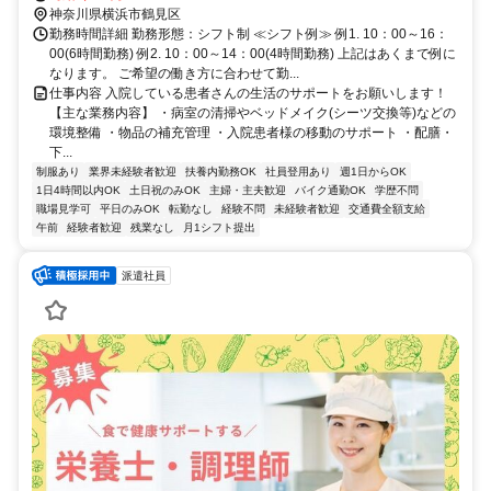
神奈川県横浜市鶴見区
勤務時間詳細 勤務形態：シフト制 ≪シフト例≫ 例1. 10：00～16：
00(6時間勤務) 例2. 10：00～14：00(4時間勤務) 上記はあくまで例に
なります。 ご希望の働き方に合わせて勤...
仕事内容 入院している患者さんの生活のサポートをお願いします！
【主な業務内容】 ・病室の清掃やベッドメイク(シーツ交換等)などの
環境整備 ・物品の補充管理 ・入院患者様の移動のサポート ・配膳・
下...
制服あり
業界未経験者歓迎
扶養内勤務OK
社員登用あり
週1日からOK
1日4時間以内OK
土日祝のみOK
主婦・主夫歓迎
バイク通勤OK
学歴不問
職場見学可
平日のみOK
転勤なし
経験不問
未経験者歓迎
交通費全額支給
午前
経験者歓迎
残業なし
月1シフト提出
派遣社員