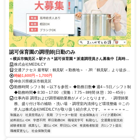
認可保育園の調理師|日勤のみ
＜横浜市鶴見区＞駅チカ＊認可保育園＊派遣調理員さん募集中【高時
給】
株式会社MEDILCY
交通アクセス 最寄駅：鶴見駅 ＜勤務地＞ ・JR「鶴見駅」より徒歩15
分 ・JR「鶴見小野駅」より徒歩6分 【バイク通勤：〇】【自転車通
時給1,600円～1,700円
勤：〇】 1都3県（東京・神奈川・千葉・埼玉）でのお仕事探しは、
神奈川県横浜市鶴見区
当社にお任せください！ ご自宅付近でのご提案も可能です！ まずは
勤務時間 シフト制 ＜以下を参照＞ ◆勤務日数◆ 週4～5日／シフト制
お気軽にお問い合わせくださいませ♪
◆勤務時間◆ 8:30～17:00 （実働：7.75～8時間 休憩：30～45分）
仕事内容 調理および調理補助業務がメインとなります。 ・調理師業
務、盛り付け等の補助 ・洗い場 ・調理室内清掃など環境整備 ※この
求人は株式会社MEDILCYが取り扱う紹介求人です。 ＝＝＝＝＝＝...
制服あり
社員登用あり
長期
フリーター歓迎
社会保険あり
バイク通勤OK
給料前払いOK
学歴不問
即日勤務OK
職場見学可
転勤なし
交通費全額支給
経験者歓迎
残業なし
週払いOK
即日払いOK
有資格者歓迎
月1シフト提出
職種変更なし
社会保険完備