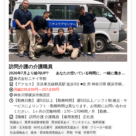
訪問介護の介護職員
2026年7月より給与UP? あなたの空いている時間に、一緒に働きま
せんか？ 訪問介護の介護職員のスタッフを大募集しています！
株式会社ニチイ学館
【アクセス】 京浜東北線鶴見駅 徒歩3分 ■住 所 神奈川県 横浜市鶴見
月給239,630円～257,630円
区 鶴見中央4-16-3ﾄﾐﾔﾋﾞﾙ701 ■アクセス 京浜東北線鶴見駅 徒歩3分
神奈川県横浜市鶴見区
【勤務日数】 週5日以上 【勤務時間】 週5日以上／シフト制 拠点・サ
ービスによりシフト・勤務時間は異なります。お気軽にお問い合わせ
ください。 1ヶ月の労働時間：170～170時間／月 【勤務...
【職種】 訪問介護 介護職員 【雇用形態】 正社員
制服あり
業界未経験者歓迎
育休延長あり
ランチタイム
無料研修
主婦・主夫歓迎
60代も応募可
資格取得支援あり
長期
フリーター歓迎
社会保険あり
産休・育休取得実績あり
早朝
午後
学歴不問