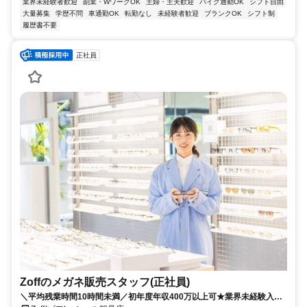
業界未経験者歓迎
副業・WワークOK
主婦・主夫歓迎
バイク通勤OK
シフト自由
大量募集
学歴不問
車通勤OK
転勤なし
未経験者歓迎
ブランクOK
シフト制
履歴書不要
正社員
Zoffのメガネ販売スタッフ(正社員)
＼平均残業時間10時間未満／初年度年収400万以上可★業界未経験入社