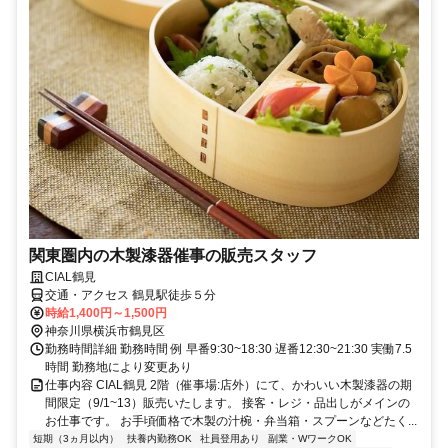
関東圏内の木製漆器催事の販売スタッフ
CIAL鶴見
交通・アクセス 鶴見駅徒歩５分
時給1,400円～1,500円
神奈川県横浜市鶴見区
勤務時間詳細 勤務時間 例 早番9:30~18:30 遅番12:30~21:30 実働7.5
時間 勤務地により変更あり
仕事内容 CIAL鶴見 2階（催事場:店外）にて、かわいい木製漆器の期
間限定（9/1~13）販売いたします。 接客・レジ・品出しがメインの
お仕事です。 お手頃価格で木製の汁椀・弁当箱・スプーンなどたく...
短期（3ヵ月以内）
扶養内勤務OK
社員登用あり
副業・WワークOK