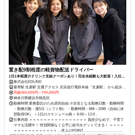
置き配9割程度の軽貨物配送ドライバー
1日1本程度のドリンク支給クーポンあり！完全未経験も大歓迎！入社3
ヶ月以内に90％が月50万円を達成しています。
株式会社EDLIND
最寄駅 生麦駅 交通アクセス 京浜急行電鉄本線「生麦駅」 から徒歩5
月給360,000円～700,000円
分 ●転勤なし ●車・バイク通勤OK
神奈川県横浜市鶴見区
勤務時間 業務委託のため原則自由 ※目安となる勤務日数・勤務時間
・勤務日数：週5日（シフト制） ・勤務時間：8時～20時（自由に休
憩取得OK） ＜1日のスケジュール例＞ 8:00～13:0...
仕事内容 ＝＝＝＝＝＝＝＝＝＝＝＝＝＝＝＝ 負担少なめで、子育て
ママも活躍中！ 性別関係なく公平に給与をゲットできる！ ＝＝＝＝
＝＝＝＝＝＝＝＝＝＝＝＝ …求人のPOINT…………………………...