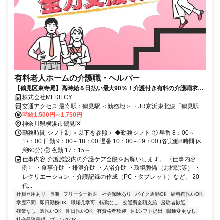
有料老人ホームの介護職・ヘルパー
【鶴見区東寺尾】高時給＆日払い最大90％！介護付き有料の介護職求
人！マイカー通勤の相談OK！
株式会社MEDILCY
交通アクセス 最寄駅：鶴見駅 ＜勤務地＞ ・JR京浜東北線「鶴見駅」
・JR鶴見線「鶴見駅」 ・京急本線「花月総持寺駅」 ・京急本線「生
時給1,500円～1,750円
麦駅」 各駅よりバスにて通勤。 ※交通費全額支給 ※マイカー通勤ご
神奈川県横浜市鶴見区
相談OK ※バイク通勤OK ※自転車通勤OK
勤務時間 シフト制 ＜以下を参照＞ ◆勤務シフト ① 早番 8：00～
17：00 日勤 9：00～18：00 遅番 10：00～19：00 (各実働8時間 休
憩60分) ② 夜勤 17：15～...
仕事内容 介護施設内の介護ケア全般をお願いします。 〈仕事内容
例〉 ・食事介助 ・排泄介助 ・入浴介助 ・環境整備（お掃除等） ・
レクリエーション ・介護記録の作成（PC・タブレット）など。 20
代...
社員登用あり
長期
フリーター歓迎
社会保険あり
バイク通勤OK
給料前払いOK
学歴不問
即日勤務OK
職場見学可
転勤なし
交通費全額支給
経験者歓迎
残業なし
週払いOK
即日払いOK
有資格者歓迎
月1シフト提出
職種変更なし
社会保険完備
ブランクOK