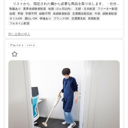
リストから、指定された棚から必要な商品を取り出します。 ・仕分...
制服あり
業界未経験者歓迎
短期（3ヵ月以内）
主婦・主夫歓迎
フリーター歓迎
短期
早朝
学歴不問
経験不問
未経験者歓迎
交通費全額支給
午前
経験者歓迎
ネイルOK
週払いOK
研修あり
ブランクOK
交通費支給
長期歓迎
フルタイム歓迎
同じ企業の求人
アルバイト・パート