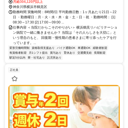
徒歩2分
月給304,120円以上
神奈川県横浜市鶴見区
勤務時間 実働時間：8時間/日 平均勤務日数：1ヶ月あたり21日～22
日 ・勤務曜日：月・火・水・木・金・土・日・祝 ・勤務時間： [1]
08:30～17:30 [2] 17:00～09:00 ...
仕事内容 ＜当院だからこそのやりがい＞ 横浜鶴見リハビリテーショ
ン病院で一緒に働きませんか？ 当院は「その人らしさを大切に」と
いう理念のもと、 回復期・慢性期の患者さまに寄り添ったケアを行
っています。...
変形労働時間制
資格取得支援あり
バイク通勤OK
車通勤OK
経験者歓迎
有資格者歓迎
月1シフト提出
賞与あり
育休あり
交通費支給
長期歓迎
駅近5分以内
寮・社宅あり
託児所あり
正社員