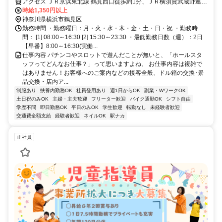
アクセス ＪＲ京浜東北線 鶴見西口徒歩約1分、ＪＲ横須賀武蔵野連絡
線 鶴見西口徒歩約1分、ＪＲ鶴見線 鶴見西口徒歩約1分
時給1,350円以上
神奈川県横浜市鶴見区
勤務時間 ・勤務曜日：月・火・水・木・金・土・日・祝 ・勤務時
間： [1] 08:00～16:30 [2] 15:30～23:30 ・最低勤務日数（週）：2日
【早番】8:00～16:30(実働...
仕事内容 パチンコやスロットで遊んだことが無いと、「ホールスタ
ッフってどんなお仕事？」って思いますよね。 お仕事内容は複雑で
はありません！お客様へのご案内などの接客全般、ドル箱の交換･景
品交換・店内ア...
制服あり
扶養内勤務OK
社員登用あり
週1日からOK
副業・WワークOK
土日祝のみOK
主婦・主夫歓迎
フリーター歓迎
バイク通勤OK
シフト自由
学歴不問
即日勤務OK
平日のみOK
学生歓迎
転勤なし
未経験者歓迎
交通費全額支給
経験者歓迎
ネイルOK
駅ナカ
正社員