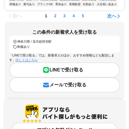
研修あり
賞与あり
ブランクOK
育休あり
長期歓迎
社割あり
入社祝い金あり
前へ
次へ
1
2
3
4
5
この条件の新着求人を受け取る
神奈川県 / 花月総持寺駅
制服あり
「LINEで受け取る」では、新着求人のほか、おすすめ情報なども配信しま
す。
詳しくはこちら
LINEで受け取る
メールで受け取る