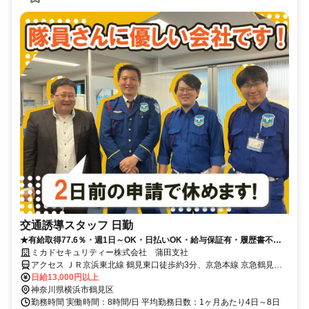
交通誘導スタッフ 日勤
★有給取得77.6％・週1日～OK・日払いOK・給与保証有・履歴書不要
★
ミカドセキュリティー株式会社 蒲田支社
アクセス ＪＲ京浜東北線 鶴見東口徒歩約3分、京急本線 京急鶴見東
口徒歩約4分、京急本線 花月総持寺東口徒歩約15分
日給13,000円以上
神奈川県横浜市鶴見区
勤務時間 実働時間：8時間/日 平均勤務日数：1ヶ月あたり4日～8日