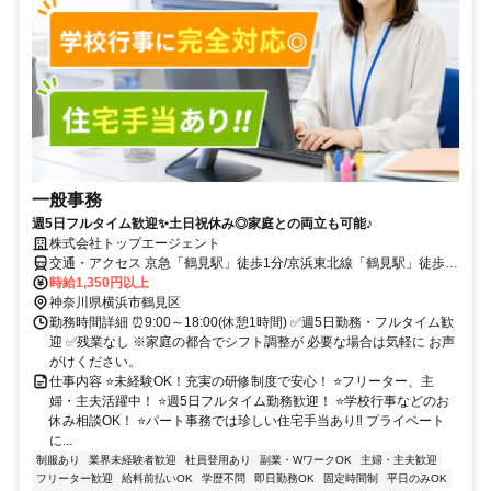
一般事務
週5日フルタイム歓迎✨土日祝休み◎家庭との両立も可能♪
株式会社トップエージェント
交通・アクセス 京急「鶴見駅」徒歩1分/京浜東北線「鶴見駅」徒歩2
分 ✅交通費全額支給
時給1,350円以上
神奈川県横浜市鶴見区
勤務時間詳細 ⏰9:00～18:00(休憩1時間) ✅週5日勤務・フルタイム歓
迎 ✅残業なし ※家庭の都合でシフト調整が 必要な場合は気軽に お声
がけください。
仕事内容 ⭐未経験OK！充実の研修制度で安心！ ⭐フリーター、主
婦・主夫活躍中！ ⭐週5日フルタイム勤務歓迎！ ⭐学校行事などのお
休み相談OK！ ⭐パート事務では珍しい住宅手当あり‼ プライベート
に...
制服あり
業界未経験者歓迎
社員登用あり
副業・WワークOK
主婦・主夫歓迎
フリーター歓迎
給料前払いOK
学歴不問
即日勤務OK
固定時間制
平日のみOK