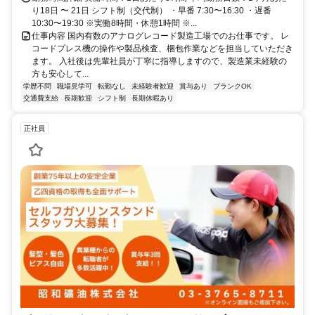
り18日 〜 21日 シフト制（交代制） ・早番 7:30〜16:30 ・遅番
10:30〜19:30 ※実働8時間・休憩1時間 ※...
仕事内容 国内有数のアナログレコード製造工場でのお仕事です。 レ
コードプレス機の操作や製品検査、梱包作業などを担当していただき
ます。 入社後は先輩社員が丁寧に指導しますので、製造業未経験の
方も安心して...
学歴不問
職場見学可
転勤なし
未経験者歓迎
賞与あり
ブランクOK
交通費支給
長期歓迎
シフト制
長期休暇あり
正社員