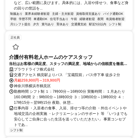
など、広い範囲に及びます。具体的には、入浴や排せつ、食事など身
の回りの世話を...
制服あり
業界未経験者歓迎
主婦・主夫歓迎
資格取得支援あり
バイク通勤OK
早朝
学歴不問
車通勤OK
住宅手当あり
午前
経験者歓迎
夜間
有資格者歓迎
月1シフト提出
夕方
賞与あり
育休あり
交通費支給
駅近5分以内
シフト制
正社員
介護付有料老人ホームのケアスタッフ
当社はお客様の満足度、スタッフの満足度、地域からの信頼度を徹底的
に高め、介護業界ナンバーワンの人が集まる、人が成長する、人が活き
プラウドライフ株式会社
る会社を目指しています
交通アクセス 鶴見駅よりバス 「宝蔵院前」バス停下車 徒歩２分
月給259,900円～319,900円
神奈川県横浜市鶴見区
勤務時間 シフト制 １：7時00分～16時00分 実働時間： １月あたり
160.0時間 ２：9時00分～18時00分 ３：10時00分～19時00分 ４：
17時15分～翌9時15分 夜勤、休憩...
仕事内容 ・入居者の食事、入浴、排せつ等の介助 ・外出イベントや
地域交流の企画実施 ・レクリエーションのサポート 等 「いつまでも
安心してご自身に合った生活を送っていただきたい」 事業コンセプ
トであ...
シフト制