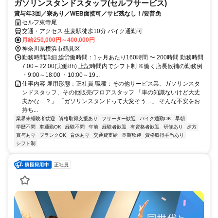
ガソリンスタンドスタッフ(セルフサービス)
賞与年3回／寮あり／WEB面接可／サビ残なし！/要普免
セルフ東寺尾
交通・アクセス 生麦駅徒歩10分 バイク通勤可
月給250,000円～400,000円
神奈川県横浜市鶴見区
勤務時間詳細 総労働時間：1ヶ月あたり160時間 〜 200時間 勤務時間
7:00～22:00(実働8h) 上記時間内でシフト制 ※働く店長候補の勤務例
・9:00～18:00 ・10:00～19...
仕事内容 雇用形態：正社員 職種：その他サービス業、ガソリンスタ
ンドスタッフ、その他販売/フロアスタッフ 「車の知識ないけど大丈
夫かな…？」 「ガソリンスタンドって大変そう…」 そんな不安をお
持ち...
業界未経験者歓迎
資格取得支援あり
フリーター歓迎
バイク通勤OK
早朝
学歴不問
車通勤OK
経験不問
午前
経験者歓迎
有資格者歓迎
研修あり
夕方
賞与あり
ブランクOK
育休あり
交通費支給
長期歓迎
資格取得手当あり
シフト制
正社員