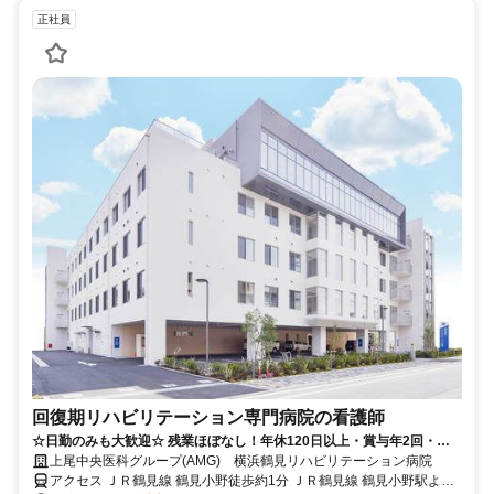
正社員
回復期リハビリテーション専門病院の看護師
☆日勤のみも大歓迎☆ 残業ほぼなし！年休120日以上・賞与年2回・有
給消化率8割以上！ 福利厚生充実
上尾中央医科グループ(AMG) 横浜鶴見リハビリテーション病院
アクセス ＪＲ鶴見線 鶴見小野徒歩約1分 ＪＲ鶴見線 鶴見小野駅より