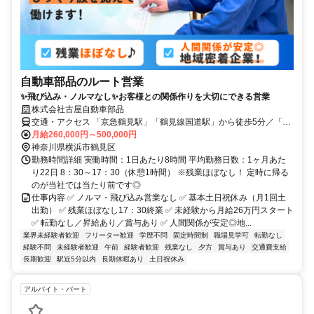
自動車部品のルート営業
✨飛び込み・ノルマなし✨お客様との関係作りを大切にできる営業
株式会社古屋自動車部品
交通・アクセス 「京急鶴見駅」「鶴見線国道駅」から徒歩5分／「JR
鶴見駅」から徒歩7分◎横浜駅や川崎駅からもアクセス良好！
月給260,000円～500,000円
神奈川県横浜市鶴見区
勤務時間詳細 実働時間：1日あたり8時間 平均勤務日数：1ヶ月あた
り22日 8：30～17：30（休憩1時間） ※残業ほぼなし！ 定時に帰る
のが当社では当たり前です◎
仕事内容 ✅ ノルマ・飛び込み営業なし ✅ 基本土日祝休み（月1回土
出勤） ✅ 残業ほぼなし17：30終業 ✅ 未経験から月給26万円スタート
✅ 転勤なし／昇給あり／賞与あり ✅ 人間関係が安定◎地...
業界未経験者歓迎
フリーター歓迎
学歴不問
固定時間制
職場見学可
転勤なし
経験不問
未経験者歓迎
午前
経験者歓迎
残業なし
夕方
賞与あり
交通費支給
長期歓迎
駅近5分以内
長期休暇あり
土日祝休み
アルバイト・パート