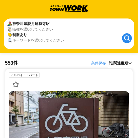
神奈川県
花月総持寺駅
職種を選択してください
制服あり
キーワードを選択してください
553件
条件保存
関連度順
アルバイト・パート