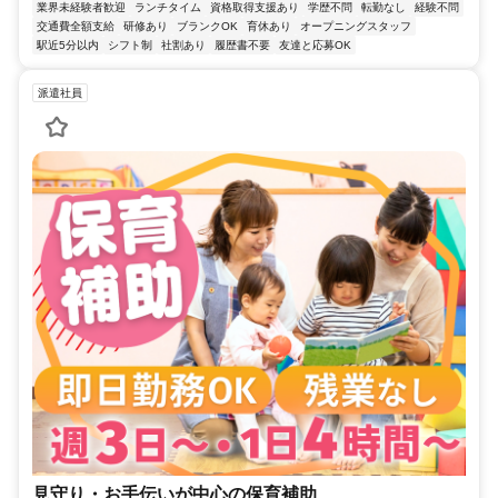
業界未経験者歓迎
ランチタイム
資格取得支援あり
学歴不問
転勤なし
経験不問
交通費全額支給
研修あり
ブランクOK
育休あり
オープニングスタッフ
駅近5分以内
シフト制
社割あり
履歴書不要
友達と応募OK
派遣社員
見守り・お手伝いが中心の保育補助