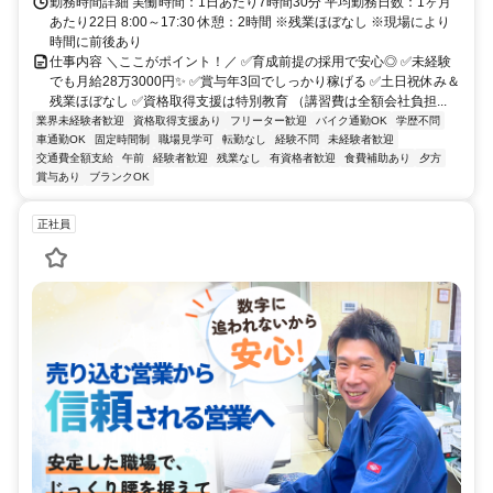
勤務時間詳細 実働時間：1日あたり7時間30分 平均勤務日数：1ヶ月
あたり22日 8:00～17:30 休憩：2時間 ※残業ほぼなし ※現場により
時間に前後あり
仕事内容 ＼ここがポイント！／ ✅育成前提の採用で安心◎ ✅未経験
でも月給28万3000円✨ ✅賞与年3回でしっかり稼げる ✅土日祝休み＆
残業ほぼなし ✅資格取得支援は特別教育 （講習費は全額会社負担...
業界未経験者歓迎
資格取得支援あり
フリーター歓迎
バイク通勤OK
学歴不問
車通勤OK
固定時間制
職場見学可
転勤なし
経験不問
未経験者歓迎
交通費全額支給
午前
経験者歓迎
残業なし
有資格者歓迎
食費補助あり
夕方
賞与あり
ブランクOK
正社員