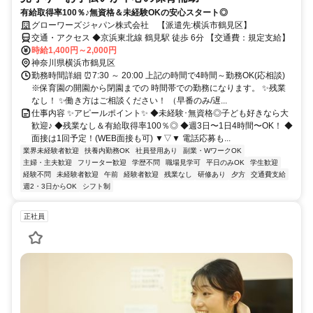
有給取得率100％♪無資格＆未経験OKの安心スタート◎
グローワーズジャパン株式会社 【派遣先:横浜市鶴見区】
交通・アクセス ◆京浜東北線 鶴見駅 徒歩 6分 【交通費：規定支給】
時給1,400円～2,000円
神奈川県横浜市鶴見区
勤務時間詳細 ⏰7:30 ～ 20:00 上記の時間で4時間～勤務OK(応相談)
※保育園の開園から閉園までの 時間帯での勤務になります。 ✨残業
なし！ ✨働き方はご相談ください！ （早番のみ/遅...
仕事内容 ✨アピールポイント✨ ◆未経験･無資格◎子ども好きなら大
歓迎♪ ◆残業なし＆有給取得率100％◎ ◆週3日〜1日4時間〜OK！ ◆
面接は1回予定！(WEB面接も可) ▼▽▼ 電話応募も...
業界未経験者歓迎
扶養内勤務OK
社員登用あり
副業・WワークOK
主婦・主夫歓迎
フリーター歓迎
学歴不問
職場見学可
平日のみOK
学生歓迎
経験不問
未経験者歓迎
午前
経験者歓迎
残業なし
研修あり
夕方
交通費支給
週2・3日からOK
シフト制
正社員