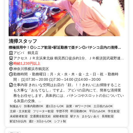
清掃スタッフ
積極採用中！◎シニア歓迎×駅近勤務で楽チン◎パチンコ店内の清掃ス
タッフさん募集中です！！
アビバ 鶴見店
アクセス ＪＲ京浜東北線 鶴見西口徒歩約1分、ＪＲ横須賀武蔵野連絡
線 鶴見西口徒歩約1分、ＪＲ鶴見線 鶴見西口徒歩約1分
時給1,230円以上
神奈川県横浜市鶴見区
勤務時間 ・勤務曜日：月・火・水・木・金・土・日・祝 ・勤務時
間： [1] 07:30～20:00 (1)7:30～14:00 (2)14:00～20:00
仕事内容 きれいな空間はお店の「顔」！！きれいにお掃除すること
も大事な「おもてなし」ですよ。 アビバの店内にて、簡単な清掃業
務をお任せします。具体的には、パチンコやスロットの台についてい
る灰皿の交換、...
制服あり
扶養内勤務OK
週1日からOK
副業・WワークOK
土日祝のみOK
主婦・主夫歓迎
フリーター歓迎
学歴不問
即日勤務OK
平日のみOK
学生歓迎
未経験者歓迎
交通費全額支給
経験者歓迎
駅ナカ
まかないあり
長期歓迎
駅近5分以内
週2・3日からOK
シフト制