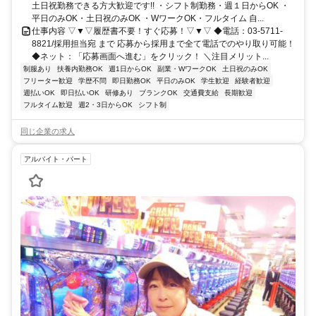
土日祝勤務できる方大歓迎です!! ・シフト制勤務・週１日からOK ・
平日のみOK・土日祝のみOK ・WワークOK・フルタイム 自...
仕事内容 ▽▼▽履歴書不要！すぐ応募！▽▼▽ ◆電話：03-5711-
8821/採用担当宛 まで 応募から採用まで全て電話でのやり取り可能！
◆ネット：「応募画面へ進む」をクリック！ ＼注目メリット...
制服あり
扶養内勤務OK
週1日からOK
副業・WワークOK
土日祝のみOK
フリーター歓迎
学歴不問
即日勤務OK
平日のみOK
学生歓迎
経験者歓迎
週払いOK
即日払いOK
研修あり
ブランクOK
交通費支給
長期歓迎
フルタイム歓迎
週2・3日からOK
シフト制
同じ企業の求人
アルバイト・パート