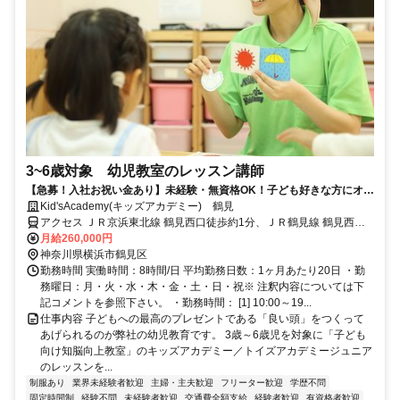
3~6歳対象 幼児教室のレッスン講師
【急募！入社お祝い金あり】未経験・無資格OK！子ども好きな方にオス
スメの幼児教育スタッフ！
Kid'sAcademy(キッズアカデミー) 鶴見
アクセス ＪＲ京浜東北線 鶴見西口徒歩約1分、ＪＲ鶴見線 鶴見西口
徒歩約1分、ＪＲ横須賀武蔵野連絡線 鶴見西口徒歩約1分
月給260,000円
神奈川県横浜市鶴見区
勤務時間 実働時間：8時間/日 平均勤務日数：1ヶ月あたり20日 ・勤
務曜日：月・火・水・木・金・土・日・祝※ 注釈内容については下
記コメントを参照下さい。 ・勤務時間： [1] 10:00～19...
仕事内容 子どもへの最高のプレゼントである「良い頭」をつくって
あげられるのが弊社の幼児教育です。 3歳～6歳児を対象に「子ども
向け知脳向上教室」のキッズアカデミー／トイズアカデミージュニア
のレッスンを...
制服あり
業界未経験者歓迎
主婦・主夫歓迎
フリーター歓迎
学歴不問
固定時間制
経験不問
未経験者歓迎
交通費全額支給
経験者歓迎
有資格者歓迎