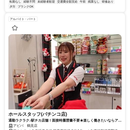
転勤なし
経験不問
未経験者歓迎
交通費全額支給
午前
残業なし
研修あり
夕方
ブランクOK
アルバイト・パート
ホールスタッフ(パチンコ店)
通勤ラクラク♪駅チカ店舗！面接時履歴書不要★楽しく働きたいならアビ
バに決まり★積極採用中★
アビバ 鶴見店