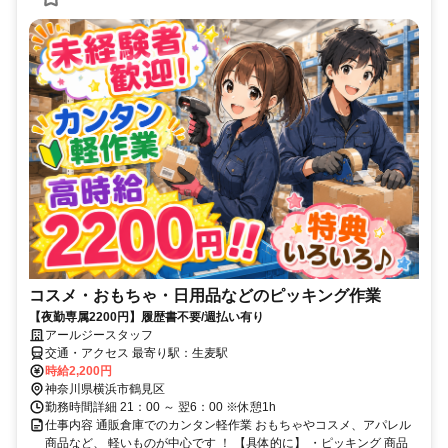
コスメ・おもちゃ・日用品などのピッキング作業
【夜勤専属2200円】履歴書不要/週払い有り
アールジースタッフ
交通・アクセス 最寄り駅：生麦駅
時給2,200円
神奈川県横浜市鶴見区
勤務時間詳細 21：00 ～ 翌6：00 ※休憩1h
仕事内容 通販倉庫でのカンタン軽作業 おもちゃやコスメ、アパレル
商品など、 軽いものが中心です ！ 【具体的に】 ・ピッキング 商品