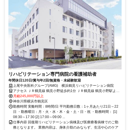
リハビリテーション専門病院の看護補助者
年間休日120日/賞与年2回/無資格・未経験歓迎
上尾中央医科グループ(AMG) 横浜鶴見リハビリテーション病院
アクセス ＪＲ鶴見線 鶴見小野徒歩約1分 ＪＲ鶴見線 鶴見小野駅より
徒歩2分
月給245,000円以上
神奈川県横浜市鶴見区
勤務時間 実働時間：8時間/日 平均勤務日数：1ヶ月あたり21日～22
日 ・勤務曜日：月・火・水・木・金・土・日・祝 ・勤務時間： [1]
08:30～17:30 [2] 17:00～09:00 ...
仕事内容 回復期リハビリテーション病棟及び医療療養病棟でのご勤
務となります。 業務内容は、身体介助のみならず、生活や心のケア