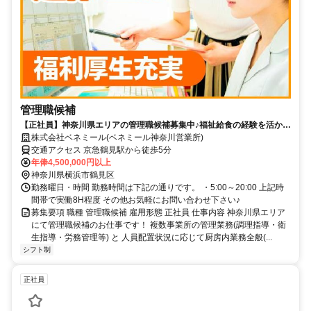
管理職候補
【正社員】神奈川県エリアの管理職候補募集中♪福祉給食の経験を活かせ
るお仕事です☆
株式会社ベネミール(ベネミール神奈川営業所)
交通アクセス 京急鶴見駅から徒歩5分
年俸4,500,000円以上
神奈川県横浜市鶴見区
勤務曜日・時間 勤務時間は下記の通りです。 ・5:00～20:00 上記時
間帯で実働8H程度 その他お気軽にお問い合わせ下さい♪
募集要項 職種 管理職候補 雇用形態 正社員 仕事内容 神奈川県エリア
にて管理職候補のお仕事です！ 複数事業所の管理業務(調理指導・衛
生指導・労務管理等) と 人員配置状況に応じて厨房内業務全般(...
シフト制
正社員