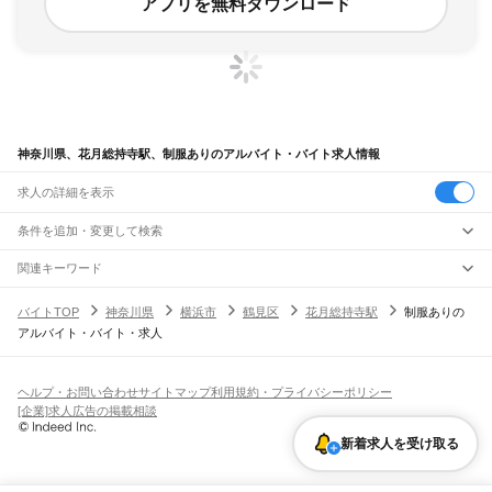
アプリを無料ダウンロード
神奈川県、花月総持寺駅、制服ありのアルバイト・バイト求人情報
求人の詳細を表示
条件を追加・変更して検索
市区町村を追加・変更
関連キーワード
完全在宅ワーク 全国
シール貼り 在宅
現在地周辺
ガチャガチャ
犬カフェ
神奈川県
駅を追加・変更
バイトTOP
神奈川県
横浜市
鶴見区
花月総持寺駅
制服ありの
神奈川県
すべて
アルバイト・バイト・求人
横浜市
すべて
職種を追加・変更
JR東海道本線(東京～熱海)
鶴見区
神奈川区
西区
中区
南区
保土ケ谷区
磯子区
金沢区
港北区
戸塚区
港南区
川崎駅
横浜駅
戸塚駅
大船駅
藤沢駅
辻堂駅
茅ケ崎駅
平塚駅
大磯駅
二宮駅
国府津駅
飲食・フードサービス
旭区
緑区
瀬谷区
栄区
泉区
青葉区
都筑区
特徴を追加・変更
鴨宮駅
小田原駅
早川駅
根府川駅
真鶴駅
湯河原駅
飲食・フードサービス
すべて
ヘルプ・お問い合わせ
サイトマップ
利用規約・プライバシーポリシー
川崎市
すべて
ホールスタッフ
キッチンスタッフ
皿洗い・洗い場
精肉・鮮魚加工
給食調理
人気
[企業]求人広告の掲載相談
JR南武線
川崎区
幸区
中原区
高津区
多摩区
宮前区
麻生区
雇用形態を追加・変更
パン屋（ベーカリー）
フードカウンター販売員
バー（BAR）・バーテンダー
日払いOK
高校生歓迎
学生歓迎
深夜の仕事
髪型・髪色自由
ひげOK
ネイルOK
川崎駅
尻手駅
矢向駅
鹿島田駅
平間駅
向河原駅
武蔵小杉駅
武蔵中原駅
武蔵新城駅
飲食店補助（開店・閉店準備）
飲食店（店長・マネージャー）
新着求人を受け取る
相模原市
すべて
ピアスOK
アルバイト・パート
履歴書不要
オープニングスタッフ
留学生・外国人活躍中
武蔵溝ノ口駅
津田山駅
久地駅
宿河原駅
登戸駅
中野島駅
稲田堤駅
八丁畷駅
都道府県を変更
営業・販売
緑区
中央区
南区
勤務期間
正社員
川崎新町駅
小田栄駅
浜川崎駅
営業・販売
すべて
短期
契約社員
単発・1日OK
長期
期間限定（春夏冬休み等）
横須賀市
平塚市
鎌倉市
藤沢市
小田原市
茅ヶ崎市
逗子市
三浦市
秦野市
厚木市