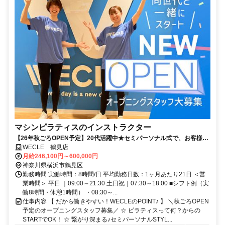
マシンピラティスのインストラクター
【26年秋ごろOPEN予定】20代活躍中★セミパーソナル式で、お客様一
人ひとりにピッタリの提案が可能！残業ナシ＆連休取得もOK！
WECLE 鶴見店
月給246,100円～600,000円
神奈川県横浜市鶴見区
勤務時間 実働時間：8時間/日 平均勤務日数：1ヶ月あたり21日 ＜営
業時間＞ 平日 ｜09:00～21:30 土日祝｜07:30～18:00 ■シフト例（実
働8時間・休憩1時間） ・08:30～...
仕事内容 【 だから働きやすい！WECLEのPOINT♪ 】 ＼秋ごろOPEN
予定のオープニングスタッフ募集／ ☆ ピラティスって何？からの
STARTでOK！ ☆ 繋がり深まる♪セミパーソナルSTYL...