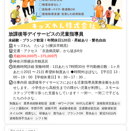
放課後等デイサービスの児童指導員
未経験・ブランク歓迎！年間休日120日・昇給あり・髪色自由
キッズわん たいよう(横浜市鶴見)
交通・アクセス 「京急鶴見駅」から徒歩6分
月給266,000円～375,000円
神奈川県横浜市鶴見区
勤務時間詳細 実働時間：1日あたり7時間30分 平均勤務日数：1ヶ月
あたり20日 〜 21日 希望休制度あり ◆時間外ほぼなし 【平日】13：
00～19：00 【学校休業日】8：30～17：30 ...
仕事内容 放課後等デイサービスにおける児童指導員業務全般をお任
せします。 小学生から高校生までの障がい児童が利用し、スモール
ステップで寄り添った支援をしています！ 一対一、一対二で子ども
たちの小さな...
制服あり
業界未経験者歓迎
副業・WワークOK
60代も応募可
資格取得支援あり
バイク通勤OK
学歴不問
経験不問
未経験者歓迎
交通費全額支給
経験者歓迎
ネイルOK
残業なし
研修あり
賞与あり
ブランクOK
育休あり
駅近5分以内
資格取得手当あり
シフト制
アルバイト・パート