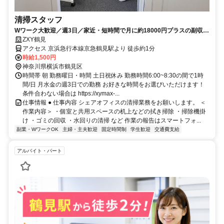
清掃スタッフ
Wワーク大歓迎／週3日／家近・短時間で月に約18000円プラスの副収
入！
ZXY鶴見
アクセス 京浜急行本線京急鶴見駅より 徒歩約1分
時給1,500円
神奈川県横浜市鶴見区
時間帯 朝 勤務曜日・時間 土日祝休み 勤務時間6:00~8:30の間で1時
間/日 月水金の週3日での勤務 お好きな時間をお選びいただけます！
条件合わない場合は https://xymax-...
仕事情報 ● 仕事内容 シェアオフィスの清掃業務をお願いします。 ＜
作業内容＞ ・個室と共用スペースの机上などの拭き掃除 ・掃除機掛
け ・ゴミの回収 ・水回りの清掃 など 作業の報告はスマートフォ...
副業・WワークOK
主婦・主夫歓迎
固定時間制
学生歓迎
交通費支給
アルバイト・パート