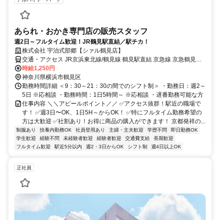
あられ・おかき専門店の販売スタッフ
週2日～フルタイム歓迎！JR鶴見駅直結／駅チカ！
株式会社 宇治式部郷【シァル鶴見店】
交通・アクセス JR京浜東北線/鶴見線 鶴見駅直結 京急線 京急鶴見駅
徒歩３分
時給1,250円
神奈川県横浜市鶴見区
勤務時間詳細 ＜9：30～21：30の間でのシフト制＞ ・勤務日：週2～
5日 ※応相談 ・勤務時間：1日5時間～ ※応相談 ・遅番勤務可能な方
仕事内容 ＼＼アピールポイント／／ ✅アクセス抜群！駅近の職場で
す！ ✅週3日〜OK、1日5H～からOK！ ✅特にフルタイム勤務希望の
方は大歓迎 ✅社割あり！お得に商品の購入ができます！ 京都発祥の...
制服あり
扶養内勤務OK
社員登用あり
主婦・主夫歓迎
学歴不問
即日勤務OK
学生歓迎
経験不問
未経験者歓迎
経験者歓迎
交通費支給
長期歓迎
フルタイム歓迎
駅近5分以内
週2・3日からOK
シフト制
週4日以上OK
正社員