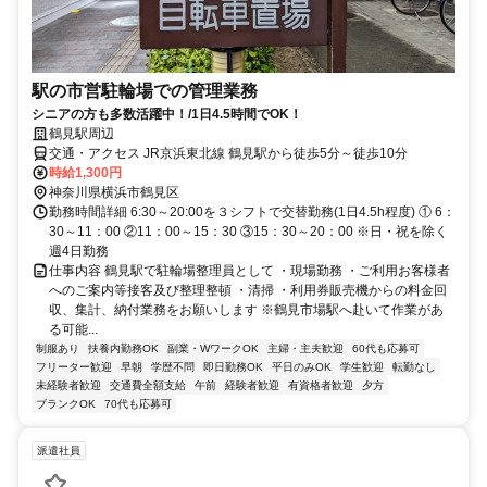
駅の市営駐輪場での管理業務
シニアの方も多数活躍中！/1日4.5時間でOK！
鶴見駅周辺
交通・アクセス JR京浜東北線 鶴見駅から徒歩5分～徒歩10分
時給1,300円
神奈川県横浜市鶴見区
勤務時間詳細 6:30～20:00を３シフトで交替勤務(1日4.5h程度) ① 6：
30～11：00 ②11：00～15：30 ③15：30～20：00 ※日・祝を除く
週4日勤務
仕事内容 鶴見駅で駐輪場整理員として ・現場勤務 ・ご利用お客様者
へのご案内等接客及び整理整頓 ・清掃 ・利用券販売機からの料金回
収、集計、納付業務をお願いします ※鶴見市場駅へ赴いて作業があ
る可能...
制服あり
扶養内勤務OK
副業・WワークOK
主婦・主夫歓迎
60代も応募可
フリーター歓迎
早朝
学歴不問
即日勤務OK
平日のみOK
学生歓迎
転勤なし
未経験者歓迎
交通費全額支給
午前
経験者歓迎
有資格者歓迎
夕方
ブランクOK
70代も応募可
派遣社員