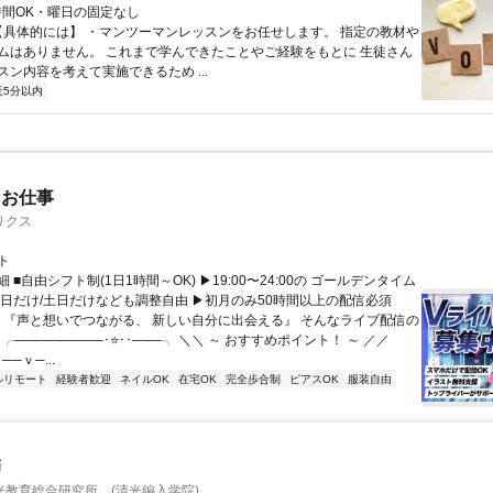
短時間OK・曜日の固定なし
 【具体的には】 ・マンツーマンレッスンをお任せします。 指定の教材や
ムはありません。 これまで学んできたことやご経験をもとに 生徒さん
ン内容を考えて実施できるため ...
近5分以内
たお仕事
リクス
ト
 ■自由シフト制(1日1時間～OK) ▶19:00〜24:00の ゴールデンタイム
平日だけ/土日だけなども調整自由 ▶初月のみ50時間以上の配信必須
／ 『声と想いでつながる、 新しい自分に出会える』 そんなライブ配信の
 ╭─────────･⭐･･───╮ ＼＼ ～ おすすめポイント！ ～ ／／
──ｖ─...
ルリモート
経験者歓迎
ネイルOK
在宅OK
完全歩合制
ピアスOK
服装自由
師
光教育総合研究所 (清光編入学院)