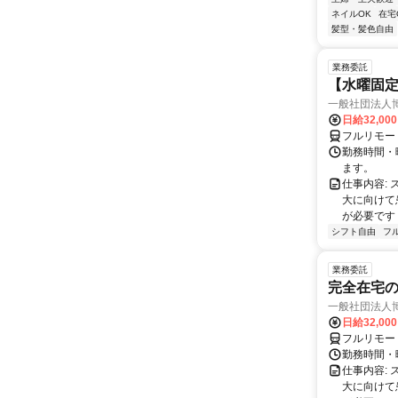
ネイルOK
在宅
髪型・髪色自由
業務委託
【水曜固
一般社団法人
日給32,00
フルリモー
勤務時間・曜
ます。
仕事内容:
大に向けて
が必要です！
シフト自由
フ
業務委託
完全在宅
一般社団法人
日給32,00
フルリモー
勤務時間・曜
仕事内容:
大に向けて