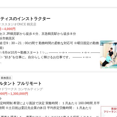
ラティスのインストラクター
ススタジオONCE 鶴見店
円～4,000円
セス JR鶴見駅から徒歩４分、京急鶴見駅から徒歩８分
浜市鶴見区
細 ⏰9：30～21：00の間で 勤務時間の柔軟な対応可 ※曜日固定の勤務
能）
✨9月or10月〜勤務スタート！✨⸝⸝ ――― ⋆⋅⭐⋅⋆ ―――― ⋆⋅⭐⋅⋆ ―――
✨ “好き”を仕事に。自分らしく輝けるお仕事です。 ――― ⋆⋅⭐⋅⋆
.
業務委託
ルタント フルリモート
ウドワークス コンサルティング
000円～1,300,000円
ト
定時間制 希望により面談で決定 実働時間： １月あたり 160.0時間 月平
0時間 ※土日祝は委託先企業の休日 平均所定労働時間： １月あたり