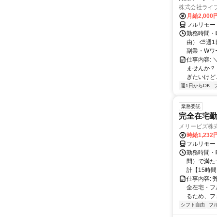
株式会社ライ
月給2,000
フルリモー
勤務時間・
由） ⛅週1
副業・Wワ
仕事内容: 
ませんか？
ぎたいけど…
週1日からOK
業務委託
完全在宅勤
メリービズ株
時給1,23
フルリモー
勤務時間・曜
間）で満たす
計【15時間】
仕事内容:
全在宅・フ
るため、フ
シフト自由
フ