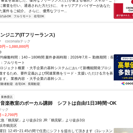
＼ 審査を通過した、優秀なフリーランスだけが集まる場所／ スキル・ご
に審査を行い、通過された方だけに、 キャリアアドバイザーがあなた
た案件をご紹介。 さらに、優秀なフリー...
日のみOK
フルリモート
在宅OK
ンジニア(ITフリーランス)
coconalaテック
0円～1,080,000円
ト
均稼働時間：140～180時間 案件参画時期：2026年7月～ 勤務期間：長
態：フルリモート
プロジェクト概要 ・大手企業の基幹システムにおいて新機能開発プロジ
進するため、要件定義および関連業務をリード・支援いただける方を募
す。 業務内容 ・大手企業の基幹シス...
経験者歓迎
在宅OK
長期歓迎
業務委託
音楽教室のボーカル講師 シフトは自由!1日3時間~OK
ジック
円～2,700円
クセス: 京急「鶴見駅」より徒歩2分 JR「鶴見駅」より徒歩3分
浜市鶴見区
日: 12:45~21:45の間で任意にシフトを提出して頂きます（1レッスン