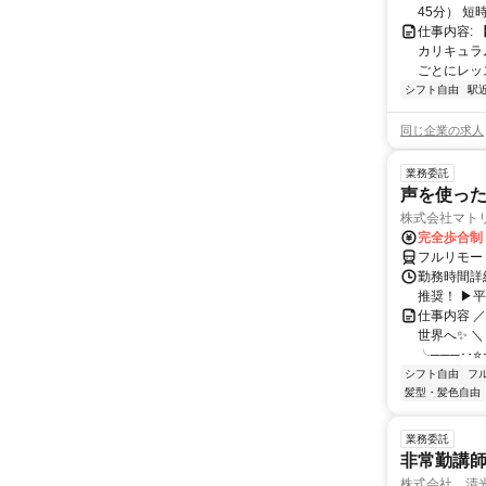
45分） 
仕事内容:
カリキュラ
ごとにレッス
シフト自由
駅
同じ企業の求人
業務委託
声を使っ
株式会社マト
完全歩合制
フルリモー
勤務時間詳細
推奨！ ▶
仕事内容 
世界へ✨ ＼
╰───･･⭐･
シフト自由
フ
髪型・髪色自由
業務委託
非常勤講
株式会社 清