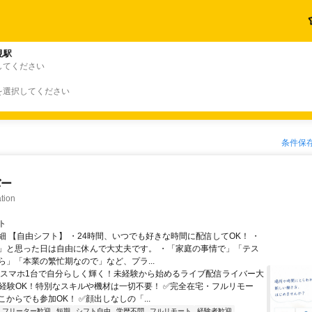
見駅
してください
を選択してください
条件保
バー
tion
ト
細 【自由シフト】 ・24時間、いつでも好きな時間に配信してOK！ ・
」と思った日は自由に休んで大丈夫です。 ・「家庭の事情で」「テス
ら」「本業の繁忙期なので」など、プラ...
＼スマホ1台で自分らしく輝く！未経験から始めるライブ配信ライバー大
未経験OK！特別なスキルや機材は一切不要！ ✅完全在宅・フルリモー
からでも参加OK！ ✅顔出しなしの「...
フリーター歓迎
短期
シフト自由
学歴不問
フルリモート
経験者歓迎