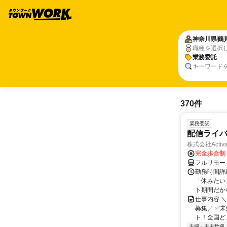
神奈川県
鶴
職種を選択
業務委託
キーワード
370件
業務委託
配信ライ
株式会社Activa
完全歩合制
フルリモー
勤務時間詳
「休みたい
ト期間だか
仕事内容 
募集／ ✅
ト！全国どこ
主婦・主夫歓迎