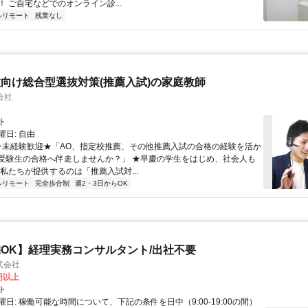
 ご自宅などでのオンライン診...
ルリモート
残業なし
向け総合型選抜対策(推薦入試)の家庭教師
会社
ト
日: 自由
 ★未経験歓迎★「AO、指定校推薦、その他推薦入試の合格の経験を活か
受験生の合格へ伴走しませんか？」 ★早慶の学生をはじめ、社会人も
 私たちが提供するのは「推薦入試対...
ルリモート
完全歩合制
週2・3日からOK
OK】経理実務コンサルタント/出社不要
式会社
0円以上
ト
日: 稼働可能な時間について、下記の条件を日中（9:00-19:00の間）