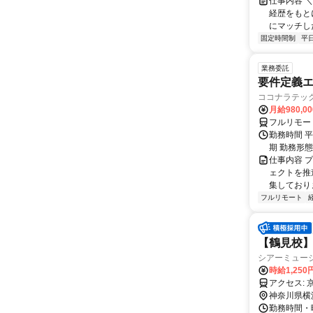
仕事内容 
経歴をもと
にマッチし
固定時間制
平
業務委託
要件定義エ
ココナラテック 
月給980,00
フルリモー
勤務時間 平
期 勤務形
仕事内容 
ェクトを推
集しておりま
フルリモート
【鶴見校】
シアーミュー
時給1,250
ア
神奈川県横
勤務時間・曜