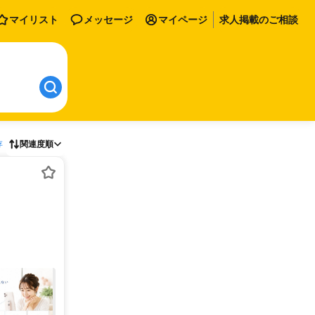
マイリスト
メッセージ
マイページ
求人掲載のご相談
存
関連度順