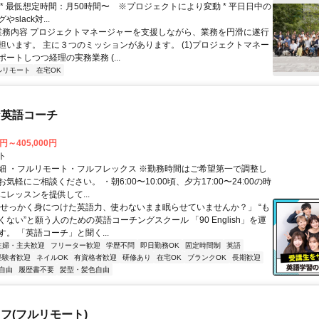
 * 最低想定時間：月50時間〜 ※プロジェクトにより変動 * 平日日中の
slack対...
 業務内容 プロジェクトマネージャーを支援しながら、業務を円滑に遂行
担います。 主に３つのミッションがあります。 (1)プロジェクトマネー
ートしつつ経理の実務業務 (...
ルリモート
在宅OK
な英語コーチ
0円～405,000円
ト
細 ・フルリモート・フルフレックス ※勤務時間はご希望第一で調整し
気軽にご相談ください。 ・朝6:00〜10:00頃、夕方17:00〜24:00の時
レッスンを提供して...
「せっかく身につけた英語力、使わないまま眠らせていませんか？」 “も
ない”と願う人のための英語コーチングスクール 「90 English」を運
。 「英語コーチ」と聞く...
主婦・主夫歓迎
フリーター歓迎
学歴不問
即日勤務OK
固定時間制
英語
経験者歓迎
ネイルOK
有資格者歓迎
研修あり
在宅OK
ブランクOK
長期歓迎
自由
履歴書不要
髪型・髪色自由
フ(フルリモート)