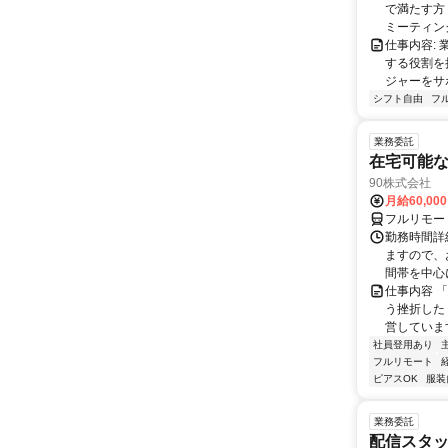
で満たす方
ミーティングや
仕事内容:
する役割を
ジャーをサポ
シフト自由
フ
業務委託
在宅可能
90株式会社
月給60,00
フルリモー
勤務時間詳
ますので、お
間帯を中心に
仕事内容 
う挫折したく
営しています
社員登用あり
フルリモート
ピアスOK
服装
業務委託
配信スタッ