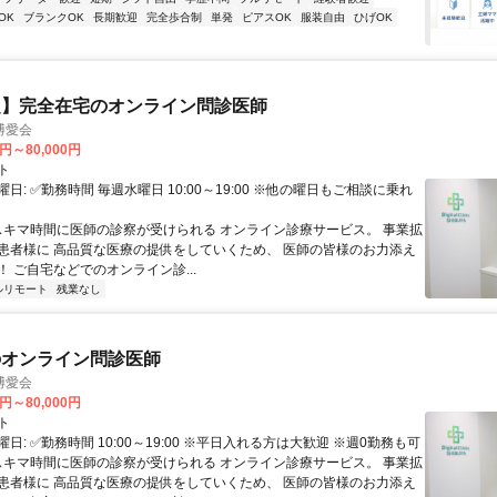
OK
ブランクOK
長期歓迎
完全歩合制
単発
ピアスOK
服装自由
ひげOK
定】完全在宅のオンライン問診医師
博愛会
0円～80,000円
ト
日: ✅勤務時間 毎週水曜日 10:00～19:00 ※他の曜日もご相談に乗れ
 スキマ時間に医師の診察が受けられる オンライン診療サービス。 事業拡
患者様に 高品質な医療の提供をしていくため、 医師の皆様のお力添え
 ご自宅などでのオンライン診...
ルリモート
残業なし
のオンライン問診医師
博愛会
0円～80,000円
ト
日: ✅勤務時間 10:00～19:00 ※平日入れる方は大歓迎 ※週0勤務も可
 スキマ時間に医師の診察が受けられる オンライン診療サービス。 事業拡
患者様に 高品質な医療の提供をしていくため、 医師の皆様のお力添え