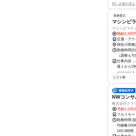
同じ企業の求人
業務委託
マシンピ
マシンピラティ
時給3,300
交通・アク
神奈川県横
勤務時間詳
（調整も可
仕事内容 ⸜⸜
週１からOK
―――― ⋆..
シフト制
NWコンサ
株式会社クラ
月給1,100,
フルリモー
勤務時間 固
均稼働16
160.0時間