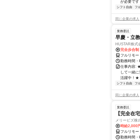
が必要です！
シフト自由
フ
同じ企業の求人
業務委託
早慶・立教
HUSTAR株式
完全歩合制
フルリモー
勤務時間・曜
仕事内容:
して一緒に
活躍中！★
シフト自由
フ
同じ企業の求人
業務委託
【完全在宅
メリービズ株
時給2,00
フルリモー
勤務時間・曜