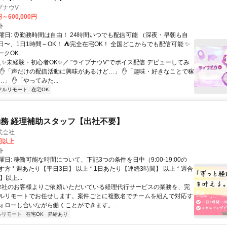
ブナウV
円～600,000円
ト
曜日: ⏰勤務時間は自由！ 24時間いつでも配信可能 （深夜・早朝も自
日〜、1日1時間～OK！ ⛺完全在宅OK！ 全国どこからでも配信可能 ✨
ークOK
＼✨未経験・初心者OK✨／ "ライブナウV"でボイス配信 デビューしてみ
 ✋「声だけの配信活動に興味があるけど…」 ✋「趣味・好きなことで稼
」 ✋「やってみた...
フルリモート
在宅OK
務 経理補助スタッフ【出社不要】
式会社
2円以上
ト
日: 稼働可能な時間について、下記3つの条件を日中（9:00-19:00の
方 * 週あたり【平日3日】 以上 * 1日あたり【連続3時間】 以上 * 週合
以上...
 弊社のお客様よりご依頼いただいている経理代行サービスの業務を、完
ルリモートでお任せします。案件ごとに複数名でチームを組んで対応す
ォローし合いながら働くことができます。...
ルリモート
在宅OK
昇給あり