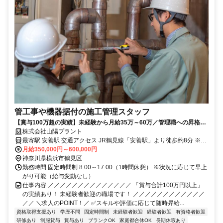
管工事や機器据付の施工管理スタッフ
【賞与100万超の実績】未経験から月給35万～60万／管理職への昇格も
可能＆役職手当も支給！
株式会社山陽プラント
最寄駅 安善駅 交通アクセス JR鶴見線「安善駅」より徒歩約8分 ※上
記は本社へのアクセス 車通勤OK＆バイク通勤OK 自転車通勤も
月給350,000円～600,000円
OK（駐車場あり） ※現場は8～9割が関東 ※そのほかは全国各地 ※
神奈川県横浜市鶴見区
出張の際はエリアによって帰宅可能
勤務時間 固定時間制 8:00～17:00（1時間休憩） ※状況に応じて早上
がり可能（給与変動なし）
仕事内容 ／／／／／／／／／／／／／／ 「賞与合計100万円以上」
の実績あり！ 未経験者歓迎の職場です！ ／／／／／／／／／／／／
／／ ＼求人のPOINT！／ ✅スキルや評価に応じて随時昇給...
資格取得支援あり
学歴不問
固定時間制
未経験者歓迎
経験者歓迎
有資格者歓迎
研修あり
制服貸与
賞与あり
ブランクOK
家庭都合休OK
長期休暇あり