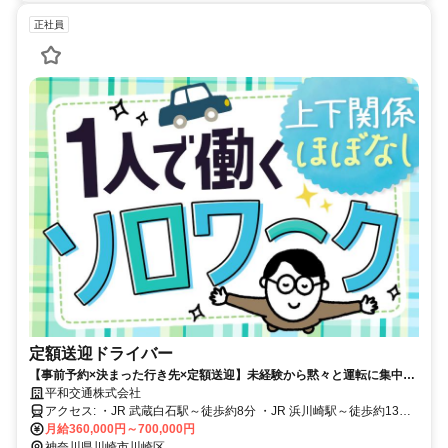
正社員
定額送迎ドライバー
【事前予約×決まった行き先×定額送迎】未経験から黙々と運転に集中し
て高収入♪◆平均勤続14年
平和交通株式会社
アクセス: ・JR 武蔵白石駅～徒歩約8分 ・JR 浜川崎駅～徒歩約13分
★車通勤ＯＫ ★バイク通勤ＯＫ
月給360,000円～700,000円
神奈川県川崎市川崎区