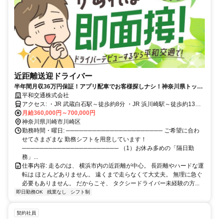
近距離送迎ドライバー
半年間月収36万円保証！アプリ配車でお客様探しナシ！神奈川県トップ
クラスの知名度
平和交通株式会社
アクセス: ・JR 武蔵白石駅～徒歩約8分 ・JR 浜川崎駅～徒歩約13分
★車通勤ＯＫ ★バイク通勤ＯＫ
月給360,000円～700,000円
神奈川県川崎市川崎区
勤務時間・曜日: ────────────────────── ご希望に合わ
せてさまざまな 勤務シフトを用意しています！
────────────────────── （1）お休み多めの「隔日勤
務」...
仕事内容: 走るのは、 横浜市内の近距離が中心。 長距離やハードな運
転は ほとんどありません。 遠くまで走らなくて大丈夫。 無理に急ぐ
必要もありません。 だからこそ、 タクシードライバー未経験の方...
即日勤務OK
残業なし
シフト制
契約社員