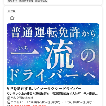
経験不問
未経験者歓迎
経験者歓迎
正社員
VIPを送迎するハイヤータクシードライバー
ワンランク上の接客と運転技術を｜普通運転免許で入社可｜平均勤続14
年
平和交通株式会社
アクセス: ・JR 武蔵白石駅～徒歩約8分 ・JR 浜川崎駅～徒歩約13分