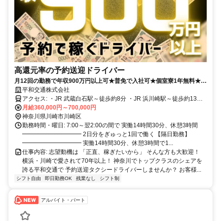
高還元率の予約送迎ドライバー
月12回の勤務で年収900万円以上可★普免で入社可★個室寮1年無料★平
均勤続14年
平和交通株式会社
アクセス: ・JR 武蔵白石駅～徒歩約8分 ・JR 浜川崎駅～徒歩約13分
★車通勤ＯＫ ★バイク通勤ＯＫ 神奈川県座間市、大和市、相模原
月給360,000円～700,000円
市、 海老名市、綾瀬市、川崎市、 横浜市保土ケ谷区・緑区・旭区・
神奈川県川崎市川崎区
瀬谷区・青葉区・瀬谷区・鶴見区・ 神奈川区・都筑区・戸塚区から
勤務時間・曜日: 7:00～翌2:00の間で 実働14時間30分、休憩3時間
の 通勤者もいらっしゃいます！
━━━━━━━━━━ 2日分をぎゅっと1回で働く【隔日勤務】
━━━━━━━━━━ 実働14時間30分、休憩3時間で1...
仕事内容: 志望動機は 「正直、稼ぎたいから」 そんな方も大歓迎！
横浜・川崎で愛されて70年以上！ 神奈川でトップクラスのシェアを
誇る平和交通で 予約送迎タクシードライバーしませんか？ お客様...
シフト自由
即日勤務OK
残業なし
シフト制
アルバイト・パート