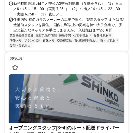
勤務時間詳細 5日ごと交替の3交替制勤務 （夜勤を含む） （1） 朝出
／6：45 ～ 15：00 （実働 7.25h） （2） 中出／14：45 ～ 22：30
（実働 6.75h） （3） 夜出／...
仕事内容 有名ガラスメーカーの工場で働く、 製造スタッフ または 製
造補助スタッフを募集。 国内に50以上の拠点を持つ大手企業で、 安
定と新たなキャリアを手にしませんか。 入社後はまず2ヶ月間...
業界未経験者歓迎
変形労働時間制
経験不問
住宅手当あり
食費補助あり
研修あり
ブランクOK
育休あり
交通費支給
資格取得手当あり
寮・社宅あり
髪型・髪色自由
契約社員
オープニングスタッフ|3~4tのルート配送ドライバー