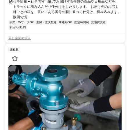
仕事情報 ● 仕事内容 宅配でお届けする生協の食品や日用品などを、
トラックに積み込んだり仕分けをしたりします。 お届け先のお宅１
軒ごとの箱を、書いてある番号の順に並べて仕分け、積み込みます。
数回で慣...
副業・WワークOK
主婦・主夫歓迎
車通勤OK
固定時間制
交通費支給
駅近5分以内
同じ企業の求人
正社員