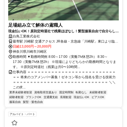
足場組み立て解体の鳶職人
現金払いOK！原則定時退社で残業ほぼなし！髪型服装自由で自分らしく
働ける正社員の足場鳶
白鳥工業株式会社
最寄駅 川崎駅 交通アクセス JR各線・京急線「川崎駅」東口より臨港
バス（川28・川30系統など）で約13分 →「京町」バス停を降りたら
日給13,000円～20,000円
神奈川県川崎市川崎区
目の前（徒歩1分）！ ・車/バイク通勤OK
勤務時間 ▼勤務時間例 8:00～17:00（実働7h/休憩2h） 8:30～
17:30（実働7h/休憩2h） ※現場によりどちらかの勤務時間となりま
す。 ※原則定時退社（残業は月0〜10時間...
仕事内容 ＝＝＝＝＝＝＝＝＝＝＝＝＝＝＝＝＝＝＝＝＝＝＝＝＝＝
＝＝ 将来のコアメンバー募集！ゼネコン等から指名を受ける技術力
＝＝＝＝＝＝＝＝＝＝＝＝＝＝＝＝＝＝＝＝＝＝＝＝＝＝＝＝ ＼＼
この求...
業界未経験者歓迎
資格取得支援あり
固定時間制
転勤なし
未経験者歓迎
経験者歓迎
ブランクOK
交通費支給
長期歓迎
現金払いOK
ピアスOK
服装自由
髪型・髪色自由
アルバイト・パート