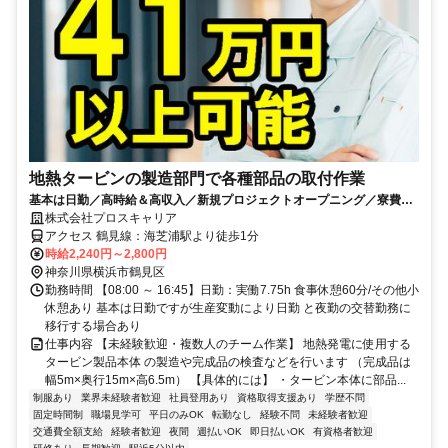
地熱タービンの製造部門で各種部品の取付作業
基本は日勤／高時給＆高収入／新規プロジェクトオープニング／寮費無
料特典あり／新築で未入居の個室寮完備
株式会社プロスキャリア
アクセス 鶴見線：海芝浦駅より徒歩1分
時給2,240円～2,800円
神奈川県横浜市鶴見区
勤務時間 【08:00 ～ 16:45】日勤：実働7.75h 食事休憩60分/その他小
休憩あり 基本は日勤ですが生産変動により日勤 と夜勤の交替勤務に
移行する場合あり
仕事内容 【未経験歓迎・複数人のチーム作業】 地熱発電に使用する
タービン製品本体 の製造や完成品の検査などを行います （完成品は
幅5m×奥行15m×高6.5m） 【具体的には】 ・タービン本体に部品...
制服あり
業界未経験者歓迎
社員登用あり
資格取得支援あり
学歴不問
固定時間制
職場見学可
平日のみOK
転勤なし
経験不問
未経験者歓迎
交通費全額支給
経験者歓迎
夜間
週払いOK
即日払いOK
有資格者歓迎