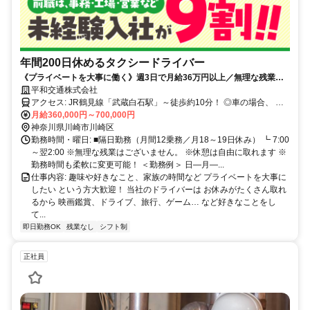
年間200日休めるタクシードライバー
《プライベートを大事に働く》週3日で月給36万円以上／無理な残業な
し／有給も自由に取れる
平和交通株式会社
アクセス: JR鶴見線「武蔵白石駅」～徒歩約10分！ ◎車の場合、 首
都高K１の高架下、浅田料金所の東側。 産業通りと小田本通りが交わ
月給360,000円～700,000円
る交差点です！ ★車・バイク通勤OK！ 神奈川県座間市、大和市、相
神奈川県川崎市川崎区
模原市、 海老名市、綾瀬市、川崎市、 横浜市保土ケ谷区・緑区・旭
勤務時間・曜日: ■隔日勤務（月間12乗務／月18～19日休み） ┗ 7:00
区・ 瀬谷区・鶴見区・神奈川区・ 都筑区・戸塚区からの 通勤者もい
～翌2:00 ※無理な残業はございません。 ※休憩は自由に取れます ※
ます！
勤務時間も柔軟に変更可能！ ＜勤務例＞ 日―月―...
仕事内容: 趣味や好きなこと、家族の時間など プライベートを大事に
したい という方大歓迎！ 当社のドライバーは お休みがたくさん取れ
るから 映画鑑賞、ドライブ、旅行、ゲーム… など好きなことをし
て...
即日勤務OK
残業なし
シフト制
正社員