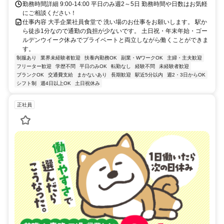
勤務時間詳細 9:00-14:00 平日のみ週2～5日 勤務時間や日数はお気軽
にご相談ください！
仕事内容 大手企業社員食堂で 洗い場のお仕事をお願いします。 駅か
ら徒歩1分なので通勤の負担が少ないです。 土日祝・年末年始・ゴー
ルデンウイーク休みでプライベートと両立しながら働くことができま
す。
制服あり
業界未経験者歓迎
扶養内勤務OK
副業・WワークOK
主婦・主夫歓迎
フリーター歓迎
学歴不問
平日のみOK
転勤なし
経験不問
未経験者歓迎
ブランクOK
交通費支給
まかないあり
長期歓迎
駅近5分以内
週2・3日からOK
シフト制
週4日以上OK
土日祝休み
正社員