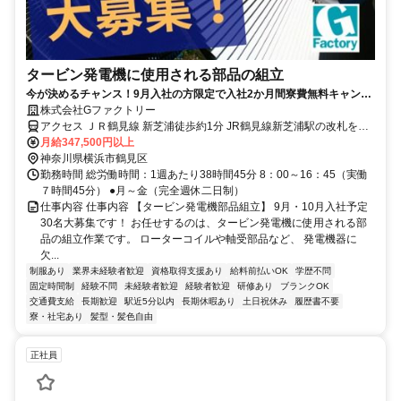
タービン発電機に使用される部品の組立
今が決めるチャンス！9月入社の方限定で入社2か月間寮費無料キャンペ
ーン実施中です！ 【横浜で発電機部品の組立】【時給2,250円】
株式会社Gファクトリー
アクセス ＪＲ鶴見線 新芝浦徒歩約1分 JR鶴見線新芝浦駅の改札を出
た目の前が会社の入り口です。
月給347,500円以上
神奈川県横浜市鶴見区
勤務時間 総労働時間：1週あたり38時間45分 8：00～16：45（実働
７時間45分） ●月～金（完全週休二日制）
仕事内容 仕事内容 【タービン発電機部品組立】 9月・10月入社予定
30名大募集です！ お任せするのは、タービン発電機に使用される部
品の組立作業です。 ローターコイルや軸受部品など、 発電機器に
欠...
制服あり
業界未経験者歓迎
資格取得支援あり
給料前払いOK
学歴不問
固定時間制
経験不問
未経験者歓迎
経験者歓迎
研修あり
ブランクOK
交通費支給
長期歓迎
駅近5分以内
長期休暇あり
土日祝休み
履歴書不要
寮・社宅あり
髪型・髪色自由
正社員