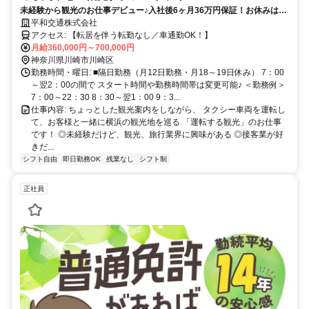
未経験から観光のお仕事デビュー♪入社後6ヶ月36万円保証！お休みは月
18～19日！しっかり睡眠時間の確保もできます！
平和交通株式会社
アクセス: 【転居を伴う転勤なし／車通勤OK！】
月給360,000円～700,000円
神奈川県川崎市川崎区
勤務時間・曜日: ■隔日勤務（月12日勤務・月18～19日休み） 7：00
～翌2：00の間で スタート時間や勤務時間帯は変更可能♪ ＜勤務例＞
7：00～22：30 8：30～翌1：00 9：3...
仕事内容: ちょっとした観光案内をしながら、 タクシー車両を運転し
て、お客様と一緒に横浜の観光地を巡る 「運転する観光」のお仕事
です！ ◎未経験だけど、観光、旅行業界に興味がある ◎接客業が好
きだ...
シフト自由
即日勤務OK
残業なし
シフト制
正社員