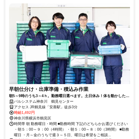
早朝仕分け・出庫準備・積込み作業
朝5～9時のうち3～4ｈ。勤務曜日選べます。土日休み！体を動かしたい
方大歓迎の倉庫内作業です
パルシステム神奈川 鶴見センター
アクセス JR鶴見線「安善駅」徒歩3分
時給1,492円
神奈川県横浜市鶴見区
時間帯 朝 勤務曜日・時間 ■勤務時間 下記のどちらかお選びください
・朝５：00～９：00（4時間） ・朝５：00～８：00（3時間） ■勤務
曜日 ・月～金のうちで週３～５日、曜日は希望をご相談...