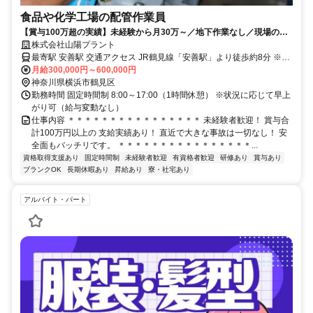
食品や化学工場の配管作業員
【賞与100万超の実績】未経験から月30万～／地下作業なし／現場のほ
ぼ9割が関東／基本土日祝休み
株式会社山陽プラント
最寄駅 安善駅 交通アクセス JR鶴見線「安善駅」より徒歩約8分 ※上
記は本社へのアクセス ※現場は8～9割が関東 ※そのほかは全国各地
月給300,000円～600,000円
神奈川県横浜市鶴見区
車通勤OK＆バイク通勤OK 自転車通勤もOK（駐車場あり）
勤務時間 固定時間制 8:00～17:00（1時間休憩） ※状況に応じて早上
がり可（給与変動なし）
仕事内容 ＊＊＊＊＊＊＊＊＊＊＊＊＊＊＊＊ 未経験者歓迎！ 賞与合
計100万円以上の 支給実績あり！ 直近で大きな事故は一切なし！ 安
全面もバッチリです。 ＊＊＊＊＊＊＊＊＊＊＊＊＊＊＊＊...
資格取得支援あり
固定時間制
未経験者歓迎
有資格者歓迎
研修あり
賞与あり
ブランクOK
長期休暇あり
昇給あり
寮・社宅あり
アルバイト・パート