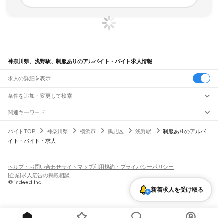
神奈川県、浅野駅、制服ありのアルバイト・バイト求人情報
求人の詳細を表示
条件を追加・変更して検索
市区町村を追加・変更
関連キーワード
完全在宅ワーク 全国
シール貼り 在宅
現在地周辺
ガチャガチャ
犬カフェ
神奈川県
駅を追加・変更
バイトTOP
神奈川県
横浜市
鶴見区
浅野駅
制服ありのアルバ
神奈川県
すべて
イト・バイト・求人
横浜市
すべて
職種を追加・変更
JR東海道本線(東京～熱海)
鶴見区
神奈川区
西区
中区
南区
保土ケ谷区
磯子区
金沢区
港北区
戸塚区
港南区
川崎駅
横浜駅
戸塚駅
大船駅
藤沢駅
辻堂駅
茅ケ崎駅
平塚駅
大磯駅
二宮駅
国府津駅
飲食・フードサービス
旭区
緑区
瀬谷区
栄区
泉区
青葉区
都筑区
特徴を追加・変更
鴨宮駅
小田原駅
早川駅
根府川駅
真鶴駅
湯河原駅
飲食・フードサービス
すべて
ヘルプ・お問い合わせ
サイトマップ
利用規約・プライバシーポリシー
川崎市
すべて
ホールスタッフ
キッチンスタッフ
皿洗い・洗い場
精肉・鮮魚加工
給食調理
人気
[企業]求人広告の掲載相談
JR南武線
川崎区
幸区
中原区
高津区
多摩区
宮前区
麻生区
雇用形態を追加・変更
パン屋（ベーカリー）
フードカウンター販売員
バー（BAR）・バーテンダー
日払いOK
高校生歓迎
学生歓迎
深夜の仕事
髪型・髪色自由
ひげOK
ネイルOK
川崎駅
尻手駅
矢向駅
鹿島田駅
平間駅
向河原駅
武蔵小杉駅
武蔵中原駅
武蔵新城駅
新着求人を受け取る
飲食店補助（開店・閉店準備）
飲食店（店長・マネージャー）
相模原市
すべて
ピアスOK
アルバイト・パート
履歴書不要
オープニングスタッフ
留学生・外国人活躍中
武蔵溝ノ口駅
津田山駅
久地駅
宿河原駅
登戸駅
中野島駅
稲田堤駅
八丁畷駅
都道府県を変更
営業・販売
緑区
中央区
南区
勤務期間
正社員
川崎新町駅
小田栄駅
浜川崎駅
営業・販売
すべて
短期
契約社員
単発・1日OK
長期
期間限定（春夏冬休み等）
横須賀市
平塚市
鎌倉市
藤沢市
小田原市
茅ヶ崎市
逗子市
三浦市
秦野市
厚木市
JR鶴見線
営業
テレフォンアポインター（テレアポ）
ルートセールス
コンビニ
シフト
派遣社員