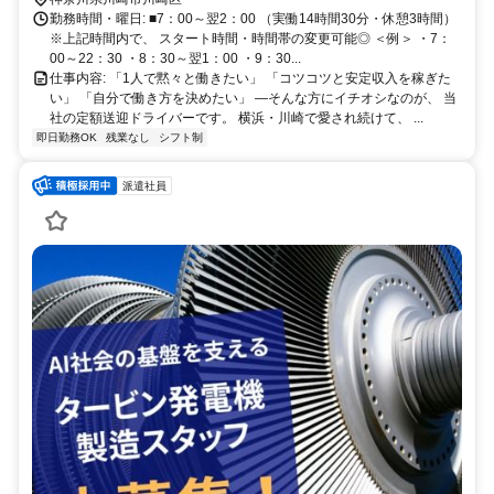
勤務時間・曜日: ■7：00～翌2：00 （実働14時間30分・休憩3時間）
※上記時間内で、 スタート時間・時間帯の変更可能◎ ＜例＞ ・7：
00～22：30 ・8：30～翌1：00 ・9：30...
仕事内容: 「1人で黙々と働きたい」 「コツコツと安定収入を稼ぎた
い」 「自分で働き方を決めたい」 ―そんな方にイチオシなのが、 当
社の定額送迎ドライバーです。 横浜・川崎で愛され続けて、 ...
即日勤務OK
残業なし
シフト制
派遣社員