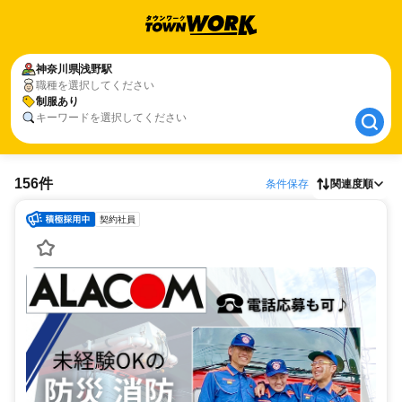
神奈川県
神奈川県
浅野駅
浅野駅
職種を選択してください
制服あり
制服あり
キーワードを選択してください
156件
条件保存
関連度順
契約社員