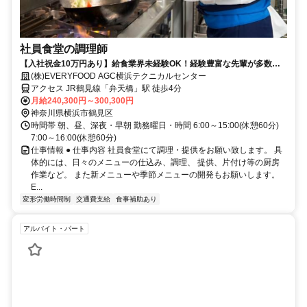
社員食堂の調理師
【入社祝金10万円あり】給食業界未経験OK！経験豊富な先輩が多数活
躍中！
(株)EVERYFOOD AGC横浜テクニカルセンター
アクセス JR鶴見線「弁天橋」駅 徒歩4分
月給240,300円～300,300円
神奈川県横浜市鶴見区
時間帯 朝、昼、深夜・早朝 勤務曜日・時間 6:00～15:00(休憩60分)
7:00～16:00(休憩60分)
仕事情報 ● 仕事内容 社員食堂にて調理・提供をお願い致します。 具
体的には、日々のメニューの仕込み、調理、 提供、片付け等の厨房
作業など。 また新メニューや季節メニューの開発もお願いします。
E...
変形労働時間制
交通費支給
食事補助あり
アルバイト・パート