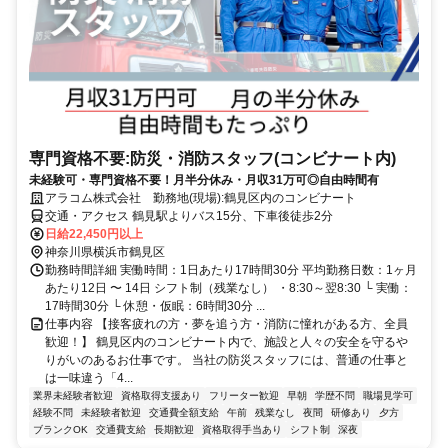
専門資格不要:防災・消防スタッフ(コンビナート内)
未経験可・専門資格不要！月半分休み・月収31万可◎自由時間有
アラコム株式会社 勤務地(現場):鶴見区内のコンビナート
交通・アクセス 鶴見駅よりバス15分、下車後徒歩2分
日給22,450円以上
神奈川県横浜市鶴見区
勤務時間詳細 実働時間：1日あたり17時間30分 平均勤務日数：1ヶ月
あたり12日 〜 14日 シフト制（残業なし） ・8:30～翌8:30 └ 実働：
17時間30分 └ 休憩・仮眠：6時間30分 ...
仕事内容 【接客疲れの方・夢を追う方・消防に憧れがある方、全員
歓迎！】 鶴見区内のコンビナート内で、施設と人々の安全を守るや
りがいのあるお仕事です。 当社の防災スタッフには、普通の仕事と
は一味違う「4...
業界未経験者歓迎
資格取得支援あり
フリーター歓迎
早朝
学歴不問
職場見学可
経験不問
未経験者歓迎
交通費全額支給
午前
残業なし
夜間
研修あり
夕方
ブランクOK
交通費支給
長期歓迎
資格取得手当あり
シフト制
深夜