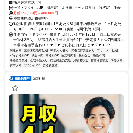
楠原興運株式会社
交通・アクセス JR「鶴見駅」より車で4分／鶴見線「浅野駅」徒歩7
分 ★車・バイク通勤OK
月給350,000円～400,000円
神奈川県横浜市鶴見区
勤務時間詳細 実働時間：1日あたり8時間 平均勤務日数：1ヶ月あた
り18日 〜 20日 ⏰6:00～15:00 （実働8時間/休憩1時間）
仕事内容 ＼ドライバー業界では珍しい！年休125日／ ◎土日祝の完
全週休2日制！ ◎高月給＆手当＆賞与年2回で安定収入✨ ◎7日間程の
休暇や各種手当あり！ ▼▽▼ ご応募はお気軽に ▼▽▼ TEL:...
制服あり
業界未経験者歓迎
60代も応募可
資格取得支援あり
フリーター歓迎
バイク通勤OK
学歴不問
車通勤OK
固定時間制
転勤なし
経験不問
未経験者歓迎
住宅手当あり
交通費全額支給
経験者歓迎
有資格者歓迎
研修あり
賞与あり
ブランクOK
交通費支給
派遣社員