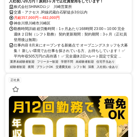
入社祝い20万円！原則3ヶ月で正社員登用をしています！
株式会社SHINKOロジ 川崎営業所
交通・アクセス JR線武蔵白石駅徒歩3分以内
月給357,000円～482,000円
神奈川県川崎市川崎区
勤務時間詳細 総労働時間：1ヶ月あたり168時間 23:00～10:00 完全
週休２日制（シフト勤務） 契約更新期間：契約期間：3ヶ月（正社員
登用後は無期）
仕事内容 8月末にオープンする新拠点で オープニングスタッフを大募
集！ 新しい環境でお仕事を探されている方、お待ちしています！ ✅
平均年収505万円の高待遇！ ✅ 完全週休2日×ルート固定で安定 ...
業界未経験者歓迎
フリーター歓迎
学歴不問
未経験者歓迎
住宅手当あり
経験者歓迎
夜間
ブランクOK
交通費支給
シフト制
深夜
入社祝い金あり
正社員