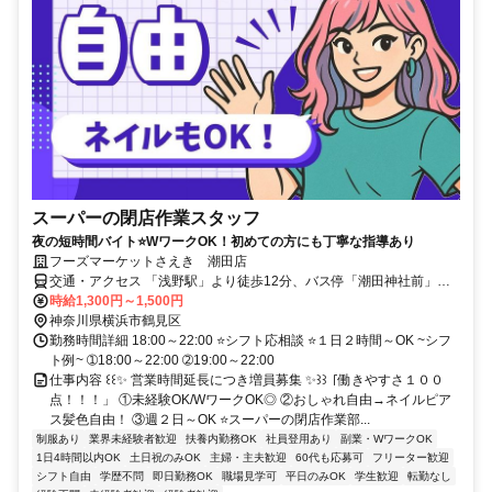
スーパーの閉店作業スタッフ
夜の短時間バイト⭐WワークOK！初めての方にも丁寧な指導あり
フーズマーケットさえき 潮田店
交通・アクセス 「浅野駅」より徒歩12分、バス停「潮田神社前」よ
り徒歩1分
時給1,300円～1,500円
神奈川県横浜市鶴見区
勤務時間詳細 18:00～22:00 ⭐シフト応相談 ⭐１日２時間～OK ~シフ
ト例~ ➀18:00～22:00 ➁19:00～22:00
仕事内容 ꒰꒰✨ 営業時間延長につき増員募集 ✨꒱꒱ 「働きやすさ１００
点！！！」 ①未経験OK/WワークOK◎ ②おしゃれ自由→ネイルピア
ス髪色自由！ ③週２日～OK ⭐スーパーの閉店作業部...
制服あり
業界未経験者歓迎
扶養内勤務OK
社員登用あり
副業・WワークOK
1日4時間以内OK
土日祝のみOK
主婦・主夫歓迎
60代も応募可
フリーター歓迎
シフト自由
学歴不問
即日勤務OK
職場見学可
平日のみOK
学生歓迎
転勤なし