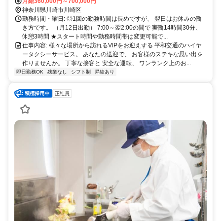
★車通勤ＯＫ ★バイク通勤ＯＫ
月給360,000円～700,000円
神奈川県川崎市川崎区
勤務時間・曜日: ◎1回の勤務時間は長めですが、 翌日はお休みの働
き方です。 （月12日出勤） 7:00～翌2:00の間で 実働14時間30分、
休憩3時間 ★スタート時間や勤務時間帯は変更可能で...
仕事内容: 様々な場所から訪れるVIPをお迎えする 平和交通のハイヤ
ータクシーサービス。 あなたの送迎で、 お客様のステキな思い出を
作りませんか。 丁寧な接客と 安全な運転、 ワンランク上のお...
即日勤務OK
残業なし
シフト制
昇給あり
正社員