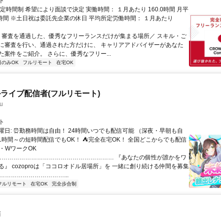
ト
定時間制 希望により面談で決定 実働時間： １月あたり 160.0時間 月平
0時間 ※土日祝は委託先企業の休日 平均所定労働時間： １月あたり
＼ 審査を通過した、優秀なフリーランスだけが集まる場所／ スキル・ご
に審査を行い、通過された方だけに、 キャリアアドバイザーがあなた
た案件をご紹介。 さらに、優秀なフリー...
日のみOK
フルリモート
在宅OK
ライブ配信者(フルリモート)
u
ト
曜日: ⏰勤務時間は自由！ 24時間いつでも配信可能 （深夜・早朝も自
日1時間～の短時間配信でもOK！ ⛺完全在宅OK！ 全国どこからでも配信
業・WワークOK
 …………………………………………………… 『あなたの個性が誰かをワ
る』 cozoproは「ココロオドル居場所」を 一緒に創り続ける仲間を募集
……………………………...
フルリモート
在宅OK
完全歩合制
師