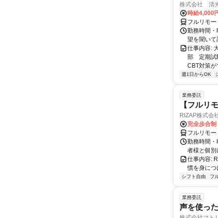
株式会社 清
時給4,00
フルリモー
勤務時間・曜
望を聞いて
仕事内容:
部 定期試
CBT対策
週1日からOK
業務委託
【フルリモ
RIZAP株式会
完全歩合制
フルリモー
勤務時間・
者様と個別
仕事内容:
慣を身につ
シフト自由
フ
業務委託
声を使っ
株式会社マト