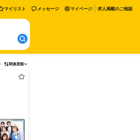
マイリスト
メッセージ
マイページ
求人掲載のご相談
存
関連度順