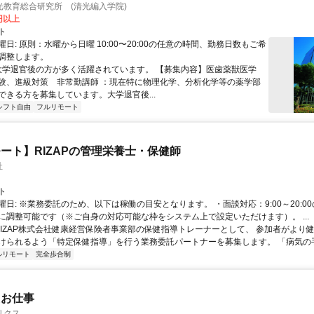
光教育総合研究所 (清光編入学院)
0円以上
ト
日: 原則：水曜から日曜 10:00〜20:00の任意の時間、勤務日数もご希
調整します。
 大学退官後の方が多く活躍されています。 【募集内容】医歯薬獣医学
験、進級対策 非常勤講師 ：現在特に物理化学、分析化学等の薬学部
ができる方を募集しています。大学退官後...
シフト自由
フルリモート
ート】RIZAPの管理栄養士・保健師
社
ト
曜日: ※業務委託のため、以下は稼働の目安となります。 ・面談対応：9:00～20:0
に調整可能です（※ご自身の対応可能な枠をシステム上で設定いただけます）。 ...
 RIZAP株式会社健康経営保険者事業部の保健指導トレーナーとして、 参加者がより
けられるよう「特定保健指導」を行う業務委託パートナーを募集します。 「病気の手前
ルリモート
完全歩合制
たお仕事
リクス