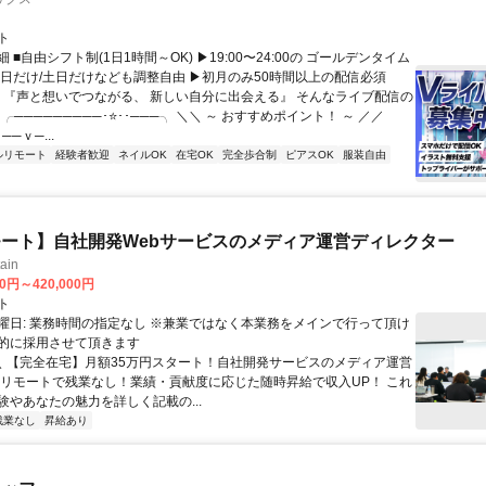
ト
 ■自由シフト制(1日1時間～OK) ▶19:00〜24:00の ゴールデンタイム
平日だけ/土日だけなども調整自由 ▶初月のみ50時間以上の配信必須
／ 『声と想いでつながる、 新しい自分に出会える』 そんなライブ配信の
 ╭─────────･⭐･･───╮ ＼＼ ～ おすすめポイント！ ～ ／／
──ｖ─...
ルリモート
経験者歓迎
ネイルOK
在宅OK
完全歩合制
ピアスOK
服装自由
ート】自社開発Webサービスのメディア運営ディレクター
ain
00円～420,000円
ト
曜日: 業務時間の指定なし ※兼業ではなく本業務をメインで行って頂け
的に採用させて頂きます
 ＼ 【完全在宅】月額35万円スタート！自社開発サービスのメディア運営
ルリモートで残業なし！業績・貢献度に応じた随時昇給で収入UP！ これ
験やあなたの魅力を詳しく記載の...
残業なし
昇給あり