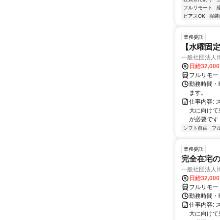
フルリモート
ピアスOK
服装
業務委託
【水曜固
一般社団法人
日給32,00
フルリモー
勤務時間・曜
ます。
仕事内容:
大に向けて
が必要です！
シフト自由
フ
業務委託
完全在宅
一般社団法人
日給32,00
フルリモー
勤務時間・曜
仕事内容:
大に向けて