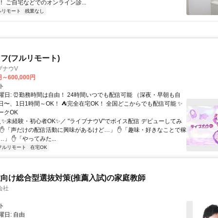
 ご自宅などでのオンライン診...
ルリモート
残業なし
フ(フルリモート)
ブナウV
円～600,000円
ト
曜日: ⏰勤務時間は自由！ 24時間いつでも配信可能 （深夜・早朝も自
日〜、1日1時間～OK！ ⛺完全在宅OK！ 全国どこからでも配信可能 ✨
ークOK
＼✨未経験・初心者OK✨／ "ライブナウV"でボイス配信 デビューしてみ
 ✋「声だけの配信活動に興味があるけど…」 ✋「趣味・好きなことで稼
」 ✋「やってみた...
フルリモート
在宅OK
向け総合型選抜対策(推薦入試)の家庭教師
会社
ト
日: 自由