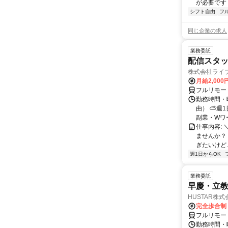
が必要です！
シフト自由
フ
同じ企業の求人
業務委託
配信スタッ
株式会社ライ
月給2,000
フルリモー
勤務時間・
由） ⛅週1
副業・Wワ
仕事内容: 
ませんか？
ぎたいけど…
週1日からOK
業務委託
早慶・立教
HUSTAR株式
完全歩合制
フルリモー
勤務時間・曜