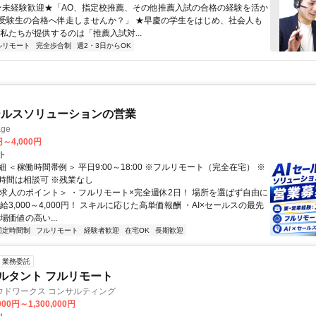
 ★未経験歓迎★「AO、指定校推薦、その他推薦入試の合格の経験を活か
受験生の合格へ伴走しませんか？」 ★早慶の学生をはじめ、社会人も
 私たちが提供するのは「推薦入試対...
ルリモート
完全歩合制
週2・3日からOK
ールスソリューションの営業
ge
円～4,000円
ト
 ＜稼働時間帯例＞ 平日9:00～18:00 ※フルリモート（完全在宅） ※
時間は相談可 ※残業なし
＜求人のポイント＞ ・フルリモート×完全週休2日！ 場所を選ばず自由に
給3,000～4,000円！ スキルに応じた高単価報酬 ・AI×セールスの最先
場価値の高い...
固定時間制
フルリモート
経験者歓迎
在宅OK
長期歓迎
業務委託
ルタント フルリモート
ウドワークス コンサルティング
000円～1,300,000円