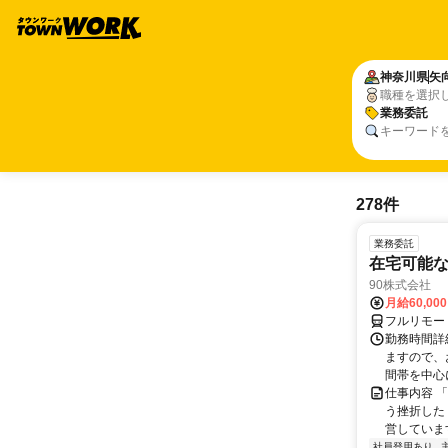
神奈川県
矢
職種を選択
業務委託
キーワード
278件
業務委託
在宅可能
90株式会社
月給60,00
フルリモー
勤務時間詳
ますので、お
間帯を中心に
仕事内容 
う挫折したく
営しています
社員登用あり