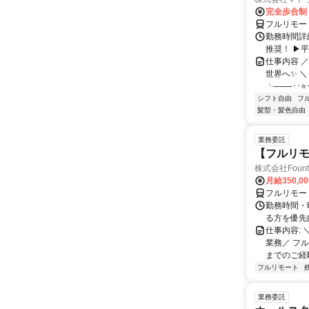
完全歩合制
フルリモー
勤務時間詳細
推奨！ ▶
仕事内容 
世界へ✨ ＼
╰───･･⭐･
シフト自由
フ
髪型・髪色自由
業務委託
【フルリモ
株式会社Fount
月給350,0
フルリモー
勤務時間・
る方を優先
仕事内容:
業務／ フ
までのご経
フルリモート
業務委託