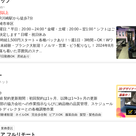
タッフ
n~
0円以上
クセス: JR川崎駅から徒歩7分
崎市幸区
: * 平日：20:00～24:00 * 金曜・土曜：20:00～翌1:00 * シフトはご
決定します * 日曜・祝日休み
✨時給1,500円スタート＋各種バックあり！✨週1日・3時間～OK！Wワ
✨未経験・ブランク大歓迎！ノルマ・営業・ビラ配りなし！ 2024年8月
落ち着いた雰囲気のスナ...
即日勤務OK
昇給あり
ー
ネット
ト
細 契約更新期間：初回契約は1ヶ月、以降は1〜3ヶ月の更新
外部の協力会社への作業指示ならびに納品物の品質管理、スケジュール
トディレクターとの各種調整作業
経験者歓迎
ネイルOK
完全歩合制
ピアスOK
服装自由
髪型・髪色自由
業務委託
ニア フルリモート