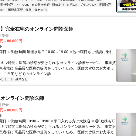
経験者歓迎
ネイルOK
有資格者歓迎
研修あり
在宅OK
ブランクOK
長期歓迎
自由
履歴書不要
髪型・髪色自由
定】完全在宅のオンライン問診医師
博愛会
0円～80,000円
ト
日: ✅勤務時間 毎週水曜日 10:00～19:00 ※他の曜日もご相談に乗れ
 スキマ時間に医師の診察が受けられる オンライン診療サービス。 事業拡
患者様に 高品質な医療の提供をしていくため、 医師の皆様のお力添え
 ご自宅などでのオンライン診...
ルリモート
残業なし
のオンライン問診医師
博愛会
0円～80,000円
ト
日: ✅勤務時間 10:00～19:00 ※平日入れる方は大歓迎 ※週0勤務も可
 スキマ時間に医師の診察が受けられる オンライン診療サービス。 事業拡
患者様に 高品質な医療の提供をしていくため、 医師の皆様のお力添え