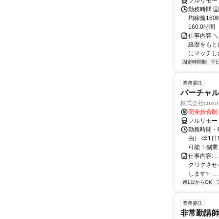
フルリモー
勤務時間 固
均稼働16
160.0時間
仕事内容 
経歴をもと
にマッチし
固定時間制
平
業務委託
バーチャル
株式会社cozor
完全歩合制
フルリモー
勤務時間・
由） ⛅1
可能 ✨副
仕事内容:
クワクさせ
します✨ …
週1日からOK
業務委託
非常勤講