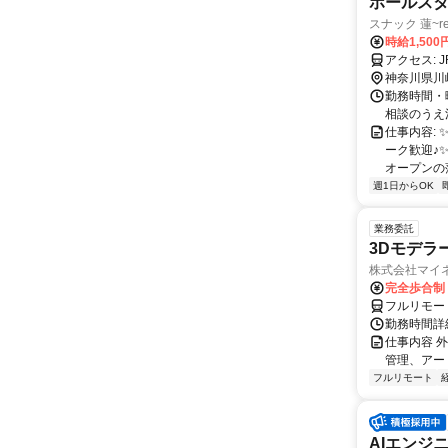
ホールス
スナック 蓮~re
時給1,50
ア
神奈川県川
勤務時間・曜日
相談のうえ
仕事内容: 
ーク歓迎♪
オープンの
週1日からOK
業務委託
3Dモデラ
株式会社マイ
完全歩合制
フルリモー
勤務時間詳
仕事内容 
管理、アー
フルリモート
AIエンジ