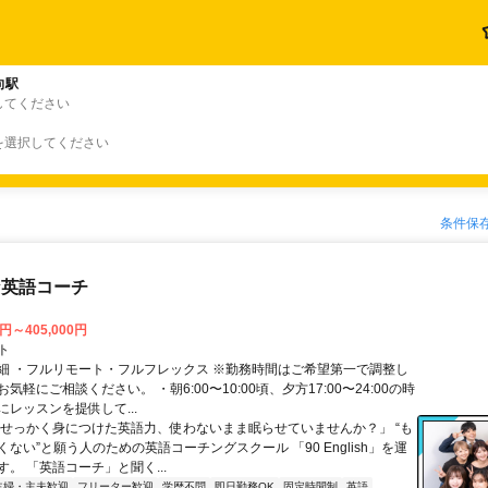
向駅
してください
を選択してください
条件保
な英語コーチ
0円～405,000円
ト
細 ・フルリモート・フルフレックス ※勤務時間はご希望第一で調整し
気軽にご相談ください。 ・朝6:00〜10:00頃、夕方17:00〜24:00の時
レッスンを提供して...
「せっかく身につけた英語力、使わないまま眠らせていませんか？」 “も
ない”と願う人のための英語コーチングスクール 「90 English」を運
。 「英語コーチ」と聞く...
主婦・主夫歓迎
フリーター歓迎
学歴不問
即日勤務OK
固定時間制
英語