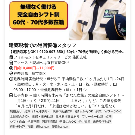
建築現場での巡回警備スタッフ
【電話応募もOK！0120-907-850】60代・70代が無理なく働ける完全自
由シフト♪日払いOK♪
フォルモントセキュリティサービス 蒲田支社
アクセス ＊現場へは直行直帰OK＊
日給10,400円～11,900円
神奈川県川崎市幸区
勤務時間 実働時間：8時間/日 平均勤務日数：1ヶ月あたり1日～24日
・勤務曜日：月・火・水・木・金・土・日・祝 ・勤務時間： [1]
08:00～17:00 ・最低勤務日数（週）：1日 シ...
仕事内容 ～ 働く時間も休みも「あなた次第」の完全自由シフト！ ～
「月1日～」や「2週間に1回」、「土日だけ」など、ご希望を優先！
「今月は月1日だけ」「来週は連休が欲しい」もOK！ 無理なく...
制服あり
短期（3ヵ月以内）
扶養内勤務OK
週1日からOK
副業・WワークOK
土日祝のみOK
主婦・主夫歓迎
資格取得支援あり
フリーター歓迎
短期
シフト自由
学歴不問
固定時間制
平日のみOK
学生歓迎
未経験者歓迎
経験者歓迎
夜間
週払いOK
即日払いOK