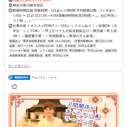
徒歩10分）
日給13,500円～15,700円
神奈川県川崎市幸区
勤務時間詳細 実働時間：1日あたり8時間 平均勤務日数：1ヶ月あた
り8日 〜 21日 ⏰21:00～6:00(実働8時間/休憩1時間) ⭐.｡｡. 自己申告シ
フト制 .｡｡.⭐ ￣￣￣￣￣￣￣￣￣...
仕事内容 ⭐ オススメPOINT ⭐ ✅日払いシステムあり！ ✅短期OK（大
学生・シニアOK） ✅早上がりでも日給全額保証◎ ✅寮完備！即入居
OK！ ✅履歴書不要！ ✅長期勤務をご希望の方も歓迎♪ ...
制服あり
業界未経験者歓迎
短期（3ヵ月以内）
扶養内勤務OK
週1日からOK
副業・WワークOK
土日祝のみOK
主婦・主夫歓迎
60代も応募可
フリーター歓迎
短期
シフト自由
学歴不問
即日勤務OK
平日のみOK
経験不問
未経験者歓迎
経験者歓迎
夜間
即日払いOK
同じ企業の求人
アルバイト・パート