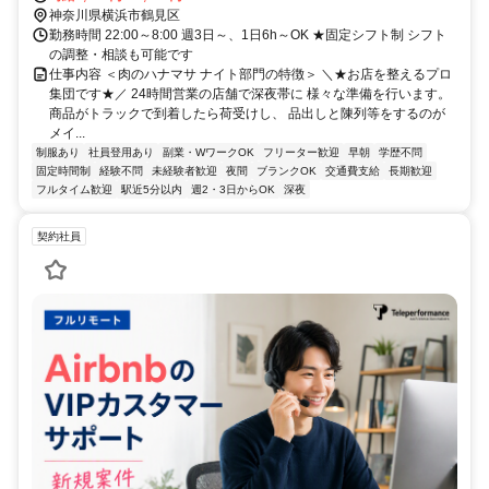
2分
神奈川県横浜市鶴見区
勤務時間 22:00～8:00 週3日～、1日6h～OK ★固定シフト制 シフト
の調整・相談も可能です
仕事内容 ＜肉のハナマサ ナイト部門の特徴＞ ＼★お店を整えるプロ
集団です★／ 24時間営業の店舗で深夜帯に 様々な準備を行います。
商品がトラックで到着したら荷受けし、 品出しと陳列等をするのが
メイ...
制服あり
社員登用あり
副業・WワークOK
フリーター歓迎
早朝
学歴不問
固定時間制
経験不問
未経験者歓迎
夜間
ブランクOK
交通費支給
長期歓迎
フルタイム歓迎
駅近5分以内
週2・3日からOK
深夜
契約社員