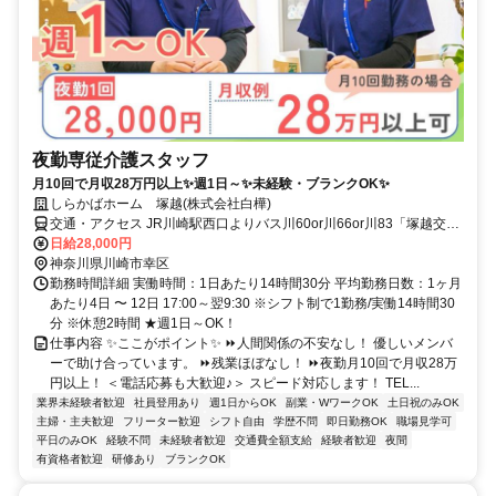
夜勤専従介護スタッフ
月10回で月収28万円以上✨週1日～✨未経験・ブランクOK✨
しらかばホーム 塚越(株式会社白樺)
交通・アクセス JR川崎駅西口よりバス川60or川66or川83「塚越交番
前」下車後徒歩5分、南武線｢鹿島田駅｣｢矢向駅｣より徒歩12分
日給28,000円
神奈川県川崎市幸区
勤務時間詳細 実働時間：1日あたり14時間30分 平均勤務日数：1ヶ月
あたり4日 〜 12日 17:00～翌9:30 ※シフト制で1勤務/実働14時間30
分 ※休憩2時間 ★週1日～OK！
仕事内容 ✨ここがポイント✨ ⏩人間関係の不安なし！ 優しいメンバ
ーで助け合っています。 ⏩残業ほぼなし！ ⏩夜勤月10回で月収28万
円以上！ ＜電話応募も大歓迎♪＞ スピード対応します！ TEL...
業界未経験者歓迎
社員登用あり
週1日からOK
副業・WワークOK
土日祝のみOK
主婦・主夫歓迎
フリーター歓迎
シフト自由
学歴不問
即日勤務OK
職場見学可
平日のみOK
経験不問
未経験者歓迎
交通費全額支給
経験者歓迎
夜間
有資格者歓迎
研修あり
ブランクOK