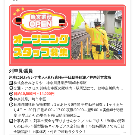
列車見張員
列車に関わるレア求人⭐直行直帰⭐平日勤務歓迎／神奈川営業所
株式会社みはりや 神奈川営業所/川崎市幸区
交通・アクセス 川崎市幸区の駅構内・駅周辺にて。他神奈川県内・
都内に現場あり。 ☆直行直帰
日給10,500円～14,000円
神奈川県川崎市幸区
勤務時間詳細 実働時間：1日あたり6時間 平均勤務日数：1ヶ月あた
り4日 〜 20日 日勤/8:00～17:00 夜勤/20:00～翌5:00 ※実働6時間程
度 ※早上がりの場合も有(日給全額保証...
仕事内容 ＼ 列車の安全を守りませんか？ ／ ✨レア求人！列車の見張
りの仕事♪ ✨髪型髪色ネイルピアス全部自由！ ✨短時間終了でも日給
全額保証！ ✨駅構内・付近で通勤ラクラク！ ――――――――――...