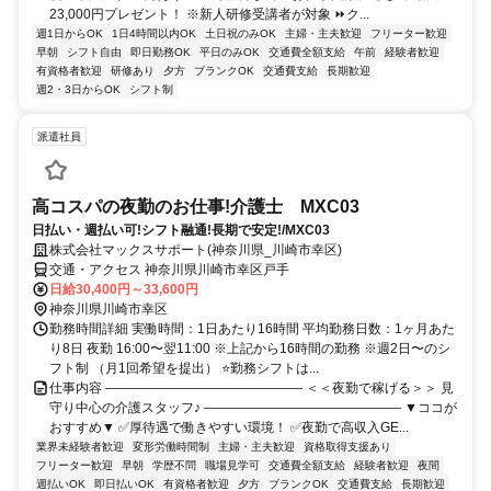
23,000円プレゼント！ ※新人研修受講者が対象 ⏩ク...
週1日からOK
1日4時間以内OK
土日祝のみOK
主婦・主夫歓迎
フリーター歓迎
早朝
シフト自由
即日勤務OK
平日のみOK
交通費全額支給
午前
経験者歓迎
有資格者歓迎
研修あり
夕方
ブランクOK
交通費支給
長期歓迎
週2・3日からOK
シフト制
派遣社員
高コスパの夜勤のお仕事!介護士 MXC03
日払い・週払い可!シフト融通!長期で安定!/MXC03
株式会社マックスサポート(神奈川県_川崎市幸区)
交通・アクセス 神奈川県川崎市幸区戸手
日給30,400円～33,600円
神奈川県川崎市幸区
勤務時間詳細 実働時間：1日あたり16時間 平均勤務日数：1ヶ月あた
り8日 夜勤 16:00〜翌11:00 ※上記から16時間の勤務 ※週2日〜のシ
フト制 （月1回希望を提出） ⭐勤務シフトは...
仕事内容 ——————————————— ＜＜夜勤で稼げる＞＞ 見
守り中心の介護スタッフ♪ ——————————————— ▼ココが
おすすめ▼ ✅厚待遇で働きやすい環境！ ✅夜勤で高収入GE...
業界未経験者歓迎
変形労働時間制
主婦・主夫歓迎
資格取得支援あり
フリーター歓迎
早朝
学歴不問
職場見学可
交通費全額支給
経験者歓迎
夜間
週払いOK
即日払いOK
有資格者歓迎
夕方
ブランクOK
交通費支給
長期歓迎