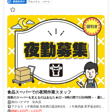
アルバイト・パート
食品スーパーでの夜間作業スタッフ
深夜のスーパーを支えるのはあなた★22～8時の間で1日6時間～・週3日
～OK！男性フリーター活躍中
肉のハナマサ 矢向店
アクセス ＪＲ南武線 矢向西口徒歩約2分、ＪＲ南武線 尻手徒歩約12
分、ＪＲ南武線 鹿島田西口徒歩約20分 JR南武線「矢向駅」から徒歩
時給1,225円～1,531円