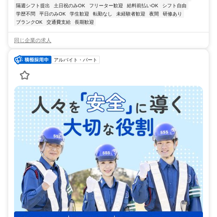
隔週シフト提出
土日祝のみOK
フリーター歓迎
給料前払いOK
シフト自由
学歴不問
平日のみOK
学生歓迎
転勤なし
未経験者歓迎
夜間
研修あり
ブランクOK
交通費支給
長期歓迎
同じ企業の求人
アルバイト・パート