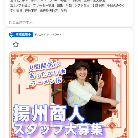
週1日からOK
副業・WワークOK
隔週シフト提出
主婦・主夫歓迎
週1シフト提出
フリーター歓迎
短期
早朝
シフト自由
学歴不問
平日のみOK
学生歓迎
経験不問
未経験者歓迎
午前
同じ企業の求人
アルバイト・パート