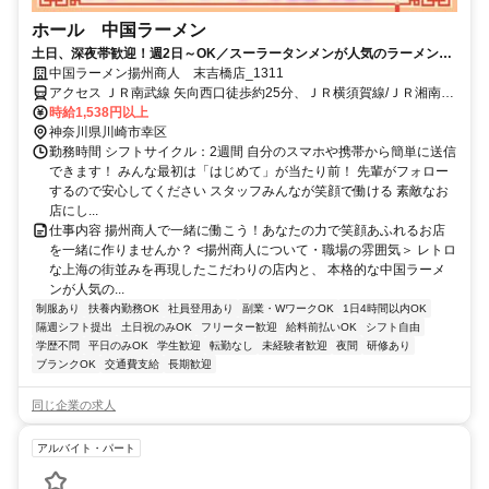
ホール 中国ラーメン
土日、深夜帯歓迎！週2日～OK／スーラータンメンが人気のラーメン店
◎バイトデビュー大歓迎！
中国ラーメン揚州商人 末吉橋店_1311
アクセス ＪＲ南武線 矢向西口徒歩約25分、ＪＲ横須賀線/ＪＲ湘南新
宿ライン 新川崎徒歩約27分、ＪＲ南武線 尻手徒歩約28分 南武線(川
時給1,538円以上
崎－立川) 矢向駅 車 2分
神奈川県川崎市幸区
勤務時間 シフトサイクル：2週間 自分のスマホや携帯から簡単に送信
できます！ みんな最初は「はじめて」が当たり前！ 先輩がフォロー
するので安心してください スタッフみんなが笑顔で働ける 素敵なお
店にし...
仕事内容 揚州商人で一緒に働こう！あなたの力で笑顔あふれるお店
を一緒に作りませんか？ <揚州商人について・職場の雰囲気＞ レトロ
な上海の街並みを再現したこだわりの店内と、 本格的な中国ラーメ
ンが人気の...
制服あり
扶養内勤務OK
社員登用あり
副業・WワークOK
1日4時間以内OK
隔週シフト提出
土日祝のみOK
フリーター歓迎
給料前払いOK
シフト自由
学歴不問
平日のみOK
学生歓迎
転勤なし
未経験者歓迎
夜間
研修あり
ブランクOK
交通費支給
長期歓迎
同じ企業の求人
アルバイト・パート