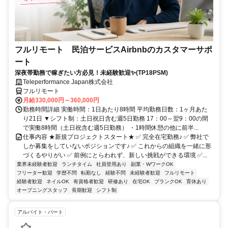
フルリモート 民泊サービスAirbnbのカスタマーサポ
ート
深夜帯勤務で稼ぎたい方必見！未経験歓迎✨(TP18PSM)
Teleperformance Japan株式会社
フルリモート
月給330,000円～360,000円
勤務時間詳細 実働時間：1日あたり8時間 平均勤務日数：1ヶ月あた
り21日 ▼シフト制：土日祝日含む週5日勤務 17：00～翌9：00の間
で実働8時間（土日祝含む週5日勤務） ・1時間休憩の他に前半...
仕事内容 ★新規プロジェクトスタート★ ✅ 完全在宅勤務♪ ✅ 弊社で
しか募集をしていないポジションです♪ ✅ これからの組織を一緒に形
づくるやりがい ✅ 前例にとらわれず、新しい挑戦ができる環境 ✅...
業界未経験者歓迎
ランチタイム
社員登用あり
副業・WワークOK
フリーター歓迎
学歴不問
転勤なし
経験不問
未経験者歓迎
フルリモート
経験者歓迎
ネイルOK
有資格者歓迎
研修あり
在宅OK
ブランクOK
育休あり
オープニングスタッフ
長期歓迎
シフト制
アルバイト・パート