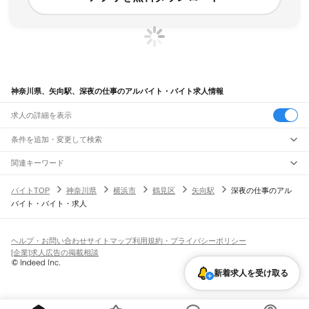
神奈川県、矢向駅、深夜の仕事のアルバイト・バイト求人情報
求人の詳細を表示
条件を追加・変更して検索
市区町村を追加・変更
関連キーワード
完全在宅ワーク 全国
シール貼り 在宅
現在地周辺
ガチャガチャ
犬カフェ
神奈川県
駅を追加・変更
バイトTOP
神奈川県
横浜市
鶴見区
矢向駅
深夜の仕事のアル
神奈川県
すべて
バイト・バイト・求人
横浜市
すべて
職種を追加・変更
JR東海道本線(東京～熱海)
鶴見区
神奈川区
西区
中区
南区
保土ケ谷区
磯子区
金沢区
港北区
戸塚区
港南区
川崎駅
横浜駅
戸塚駅
大船駅
藤沢駅
辻堂駅
茅ケ崎駅
平塚駅
大磯駅
二宮駅
国府津駅
飲食・フードサービス
旭区
緑区
瀬谷区
栄区
泉区
青葉区
都筑区
特徴を追加・変更
鴨宮駅
小田原駅
早川駅
根府川駅
真鶴駅
湯河原駅
飲食・フードサービス
すべて
ヘルプ・お問い合わせ
サイトマップ
利用規約・プライバシーポリシー
川崎市
すべて
ホールスタッフ
キッチンスタッフ
皿洗い・洗い場
精肉・鮮魚加工
給食調理
人気
[企業]求人広告の掲載相談
JR南武線
川崎区
幸区
中原区
高津区
多摩区
宮前区
麻生区
雇用形態を追加・変更
パン屋（ベーカリー）
フードカウンター販売員
バー（BAR）・バーテンダー
日払いOK
高校生歓迎
学生歓迎
深夜の仕事
髪型・髪色自由
ひげOK
ネイルOK
川崎駅
尻手駅
矢向駅
鹿島田駅
平間駅
向河原駅
武蔵小杉駅
武蔵中原駅
武蔵新城駅
飲食店補助（開店・閉店準備）
飲食店（店長・マネージャー）
新着求人を受け取る
相模原市
すべて
ピアスOK
アルバイト・パート
履歴書不要
オープニングスタッフ
留学生・外国人活躍中
武蔵溝ノ口駅
津田山駅
久地駅
宿河原駅
登戸駅
中野島駅
稲田堤駅
八丁畷駅
都道府県を変更
営業・販売
緑区
中央区
南区
勤務期間
正社員
川崎新町駅
小田栄駅
浜川崎駅
営業・販売
すべて
短期
契約社員
単発・1日OK
長期
期間限定（春夏冬休み等）
横須賀市
平塚市
鎌倉市
藤沢市
小田原市
茅ヶ崎市
逗子市
三浦市
秦野市
厚木市
JR鶴見線
営業
テレフォンアポインター（テレアポ）
ルートセールス
コンビニ