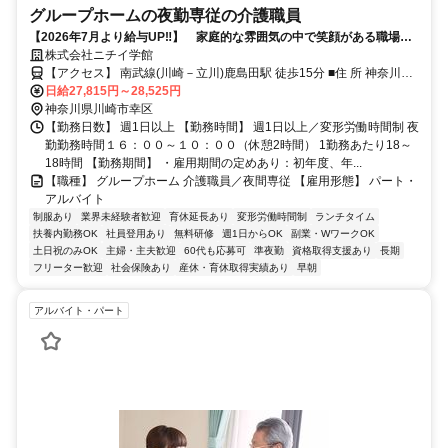
グループホームの夜勤専従の介護職員
【2026年7月より給与UP‼】 家庭的な雰囲気の中で笑顔がある職場で
す。有資格者 １勤務 ２８，０００円前後
株式会社ニチイ学館
【アクセス】 南武線(川崎－立川)鹿島田駅 徒歩15分 ■住 所 神奈川県
川崎市幸区 小倉5-30-46 ■アクセス 南武線(川崎－立川)鹿島田駅 徒歩
日給27,815円～28,525円
15分
神奈川県川崎市幸区
【勤務日数】 週1日以上 【勤務時間】 週1日以上／変形労働時間制 夜
勤勤務時間１６：００～１０：００（休憩2時間） 1勤務あたり18～
18時間 【勤務期間】 ・雇用期間の定めあり：初年度、年...
【職種】 グループホーム 介護職員／夜間専従 【雇用形態】 パート・
アルバイト
制服あり
業界未経験者歓迎
育休延長あり
変形労働時間制
ランチタイム
扶養内勤務OK
社員登用あり
無料研修
週1日からOK
副業・WワークOK
土日祝のみOK
主婦・主夫歓迎
60代も応募可
準夜勤
資格取得支援あり
長期
フリーター歓迎
社会保険あり
産休・育休取得実績あり
早朝
アルバイト・パート