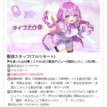
配信スタッフ(フルリモート)
声を使ったお仕事｜スマホ1台で配信デビュー◎顔出しナシ・1日1時間
～OK♪
株式会社ライブナウV
フルリモート
月給2,000円～600,000円
勤務時間・曜日: ⏰勤務時間は自由！ 24時間いつでも配信可能 （深
夜・早朝も自由） ⛅週1日〜、1日1時間～OK！ ⛺完全在宅OK！ 全
国どこからでも配信可能 ✨副業・WワークOK
仕事内容: ＼✨未経験・初心者OK✨／ "ライブナウV"でボイス配信 デ
ビューしてみませんか？ ✋「声だけの配信活動に興味があるけど…」
✋「趣味・好きなことで稼ぎたいけど…」 ✋「やってみた...
週1日からOK
フルリモート
在宅OK