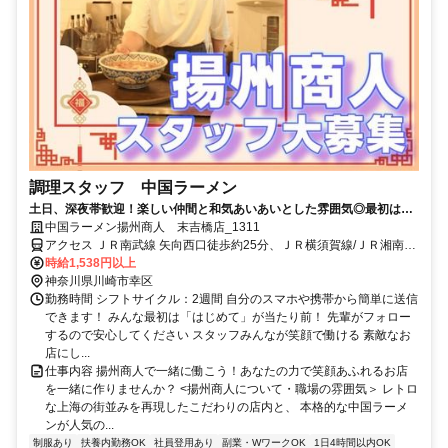
調理スタッフ 中国ラーメン
土日、深夜帯歓迎！楽しい仲間と和気あいあいとした雰囲気◎最初は簡
単な仕込みからスタート！
中国ラーメン揚州商人 末吉橋店_1311
アクセス ＪＲ南武線 矢向西口徒歩約25分、ＪＲ横須賀線/ＪＲ湘南新
宿ライン 新川崎徒歩約27分、ＪＲ南武線 尻手徒歩約28分 南武線(川
時給1,538円以上
崎－立川) 矢向駅 車 2分
神奈川県川崎市幸区
勤務時間 シフトサイクル：2週間 自分のスマホや携帯から簡単に送信
できます！ みんな最初は「はじめて」が当たり前！ 先輩がフォロー
するので安心してください スタッフみんなが笑顔で働ける 素敵なお
店にし...
仕事内容 揚州商人で一緒に働こう！あなたの力で笑顔あふれるお店
を一緒に作りませんか？ <揚州商人について・職場の雰囲気＞ レトロ
な上海の街並みを再現したこだわりの店内と、 本格的な中国ラーメ
ンが人気の...
制服あり
扶養内勤務OK
社員登用あり
副業・WワークOK
1日4時間以内OK