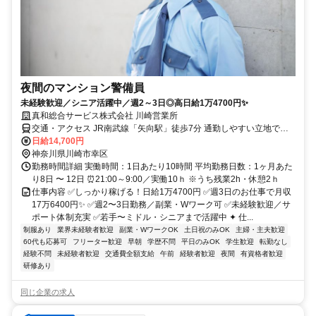
夜間のマンション警備員
未経験歓迎／シニア活躍中／週2～3日◎高日給1万4700円✨
真和総合サービス株式会社 川崎営業所
交通・アクセス JR南武線「矢向駅」徒歩7分 通勤しやすい立地で
す！
日給14,700円
神奈川県川崎市幸区
勤務時間詳細 実働時間：1日あたり10時間 平均勤務日数：1ヶ月あた
り8日 〜 12日 ⏰21:00～9:00／実働10ｈ ※うち残業2h・休憩2ｈ
仕事内容 ✅しっかり稼げる！日給1万4700円 ✅週3日のお仕事で月収
17万6400円✨ ✅週2〜3日勤務／副業・Wワーク可 ✅未経験歓迎／サ
ポート体制充実 ✅若手〜ミドル・シニアまで活躍中 ✦ 仕...
制服あり
業界未経験者歓迎
副業・WワークOK
土日祝のみOK
主婦・主夫歓迎
60代も応募可
フリーター歓迎
早朝
学歴不問
平日のみOK
学生歓迎
転勤なし
経験不問
未経験者歓迎
交通費全額支給
午前
経験者歓迎
夜間
有資格者歓迎
研修あり
同じ企業の求人