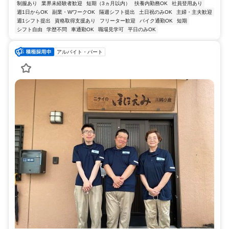
制服あり
業界未経験者歓迎
短期（3ヵ月以内）
扶養内勤務OK
社員登用あり
週1日からOK
副業・WワークOK
隔週シフト提出
土日祝のみOK
主婦・主夫歓迎
週1シフト提出
資格取得支援あり
フリーター歓迎
バイク通勤OK
短期
シフト自由
学歴不問
車通勤OK
職場見学可
平日のみOK
アルバイト・パート