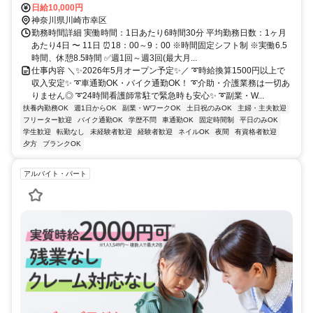
バイク通勤OK★
日給10,000円
神奈川県川崎市幸区
勤務時間詳細 実働時間：1日あたり6時間30分 平均勤務日数：1ヶ月
あたり4日 〜 11日 ⏰18：00～9：00 ※時間固定シフト制 ※実働6.5
時間、休憩8.5時間 ✅週1回～週3回(最大月...
仕事内容 ＼✨2026年5月オープン予定✨／ ➰時給換算1500円以上で
収入安定✨ ➰車通勤OK・バイク通勤OK！ ➰介助・介護業務は一切あ
りません◎ ➰24時間看護師常駐で緊急時も安心✨ ➰副業・W...
扶養内勤務OK
週1日からOK
副業・WワークOK
土日祝のみOK
主婦・主夫歓迎
フリーター歓迎
バイク通勤OK
学歴不問
車通勤OK
固定時間制
平日のみOK
学生歓迎
転勤なし
未経験者歓迎
経験者歓迎
ネイルOK
夜間
有資格者歓迎
夕方
ブランクOK
アルバイト・パート