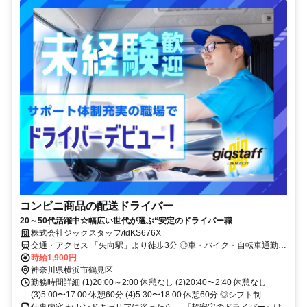
コンビニ商品の配送ドライバー
20～50代活躍中☆幅広い世代が選ぶ“安定のドライバー職
株式会社ジックスタッフ/tdKS676X
交通・アクセス 「矢向駅」より徒歩3分 ◎車・バイク・自転車通勤可
能
時給1,900円
神奈川県横浜市鶴見区
勤務時間詳細 (1)20:00～2:00 休憩なし (2)20:40〜2:40 休憩なし
(3)5:00〜17:00 休憩60分 (4)5:30〜18:00 休憩60分 ◎シフト制