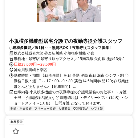
小規模多機能型居宅介護での夜勤専従介護スタッフ
小規模多機能／週1日～・無資格OK！夜勤専従スタッフ募集！
株式会社我喜大笑 夢楽新川崎 小規模多機能 小倉
勤務地・最寄駅 最寄り駅やアクセス／JR南武線 矢向駅 徒歩13分 JR
湘南新宿ライン 新川崎駅 徒歩14分
日給23,000円～28,500円
神奈川県川崎市幸区
勤務時間・期間 【勤務時間】 朝勤 昼勤 夕勤 夜勤 深夜 ◇シフト制 ◇
勤務日数：週1日～ 17：00～9：30 (実働14.5時間/休憩120分) 残業は
ほとんどありません♪ 【勤務期間】 ...
仕事内容 小規模多機能での夜勤専従の介護職業務のお仕事！ ・介護
全般 ・介護記録の記入など 職場環境は ・デイサービス～(15名) ・シ
ョートステイ～(10名) ・訪問介護 となっております。
主婦・主夫歓迎
フリーター歓迎
大量募集
交通費支給
シフト制
業務委託