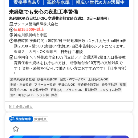
未経験でも安心の夜勤工事警備
未経験OK◎日払いOK♪交通費全額支給◎週2、3日～勤務可♪
サンエス警備保障株式会社
日給15,500円以上
神奈川県川崎市幸区
勤務時間 実働時間：8時間/日 平均勤務日数：1ヶ月あたりnull日 ■夜
勤 20:00～翌5:00 (実働8h/休憩1h) 自己申告制のシフトになります。
※週２、３日～OK ※曜日、日数はご相談...
仕事内容 ＼＼特別給付金10万円支給／／ 交通誘導2級または指導教
育責任者の資格をお持ちの方は、 特別給付金10万円の支給対象で
す！ 資格・経験を活かして働きたい方におすすめです♪ 【仕事内容】
*...
業界未経験者歓迎
扶養内勤務OK
副業・WワークOK
土日祝のみOK
主婦・主夫歓迎
フリーター歓迎
平日のみOK
交通費全額支給
経験者歓迎
夜間
即日払いOK
有資格者歓迎
研修あり
ブランクOK
長期歓迎
フルタイム歓迎
週2・3日からOK
シフト制
深夜
同じ企業の求人
派遣社員