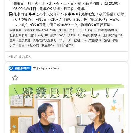
務曜日：月・火・水・木・金・土・日・祝 ・勤務時間： [1] 20:00～
05:00 ◎週1日～勤務OK ◎週・月単位で勤務...
仕事内容 ◆◆この求人のポイント◆◆ ■未経験歓迎！夜間警備も研修
ありで安心！ ■週1日～OK ■入社祝い金20万円（規定あり） ■日払
い、週払いOK ■夜勤で高日給 ■Wワーク／副業OK ■直行直帰...
制服あり
業界未経験者歓迎
短期（3ヵ月以内）
ランチタイム
扶養内勤務OK
社員登用あり
週1日からOK
副業・WワークOK
1日4時間以内OK
土日祝のみOK
主婦・主夫歓迎
資格取得支援あり
フリーター歓迎
バイク通勤OK
短期
早朝
シフト自由
学歴不問
車通勤OK
平日のみOK
同じ企業の求人
アルバイト・パート