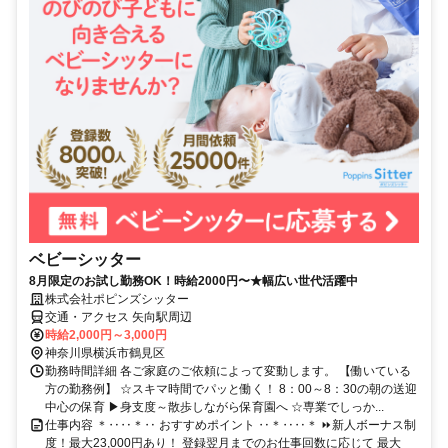
ベビーシッター
8月限定のお試し勤務OK！時給2000円〜★幅広い世代活躍中
株式会社ポピンズシッター
交通・アクセス 矢向駅周辺
時給2,000円～3,000円
神奈川県横浜市鶴見区
勤務時間詳細 各ご家庭のご依頼によって変動します。 【働いている
方の勤務例】 ☆スキマ時間でパッと働く！ 8：00～8：30の朝の送迎
中心の保育 ▶身支度～散歩しながら保育園へ ☆専業でしっか...
仕事内容 ＊‥‥＊‥ おすすめポイント ‥＊‥‥＊ ⏩新人ボーナス制
度！最大23,000円あり！ 登録翌月までのお仕事回数に応じて 最大