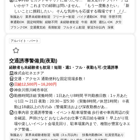
仕事内容 セカンドキャリアに迷ったら… 『超安定のドライバー』は
いかが？ これまでの経験は問いません。 「もう一度働きたい」 「新
しいことに挑戦したい」 そんな気持ちを応援する職場です！ _/_/...
制服あり
業界未経験者歓迎
フリーター歓迎
バイク通勤OK
早朝
学歴不問
車通勤OK
固定時間制
経験不問
未経験者歓迎
午前
夜間
週払いOK
夕方
ブランクOK
交通費支給
長期歓迎
フルタイム歓迎
駅近5分以内
深夜
アルバイト・パート
交通誘導警備員(夜勤)
経験者も未経験者も歓迎！短期・週1・フル・夜勤も可♪交通誘導
株式会社ネエチア
交通・アクセス 通勤便利な固定現場多数！
日給12,500円～16,200円
神奈川県川崎市幸区
勤務時間詳細 実働時間：1日あたり8時間 平均勤務日数：1ヶ月あた
り1日 〜 21日 夜勤：20:30～翌5:30 （実働8時間／休憩1時間） ※夜
勤は18歳以上の方のみ（警備業法および深夜勤務があ...
仕事内容 交通誘導警備・イベント/駐車場警備 歩行者や車両周辺の安
全確認、声掛けなど おなじみのお仕事で高日給を確保！ 早上がり現
場や楽しいイベント会場見回り、駐車場案内まで、種類が豊富なネエ
チア警備...
制服あり
業界未経験者歓迎
短期（3ヵ月以内）
扶養内勤務OK
社員登用あり