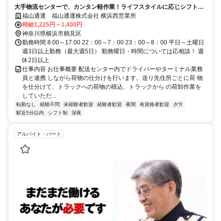
大手物流センターで、カンタン軽作業！ライフスタイルに応じシフトを
群/物流ｾﾝﾀｰの仕分け作業(ﾊﾟｰﾄ)
柔軟に対応
福山通運 福山通運株式会社 横浜西営業所
時給1,225円～1,400円
神奈川県横浜市鶴見区
勤務時間 8:00～17:00 22：00～7：00 23：00～8：00 平日～土曜日
週3日以上勤務（最大週5日） 勤務曜日・時間については応相談！ 週
休2日以上
仕事内容 お仕事概要 配送センター内でドライバーやターミナル業務
員と連携 しながら荷物の仕分けを行います。送り先住所ごとに荷 物
を仕分けて、トラックへの荷物の積込、トラックから の荷卸作業を
していただ...
転勤なし
経験不問
未経験者歓迎
経験者歓迎
夜間
有資格者歓迎
夕方
駅近5分以内
シフト制
深夜
アルバイト・パート