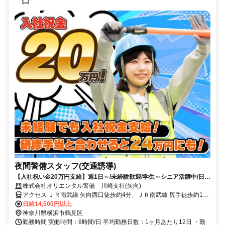
夜間警備スタッフ(交通誘導)
【入社祝い金20万円支給】週1日～/未経験歓迎/学生～シニア活躍中/日払
い・週払いOK/履歴書不要！
株式会社オリエンタル警備 川崎支社(矢向)
アクセス ＪＲ南武線 矢向西口徒歩約4分、ＪＲ南武線 尻手徒歩約14
分、ＪＲ南武線 川崎中央西口徒歩約26分 (面接地/川崎支社)神奈川県
日給14,500円以上
川崎市川崎区小川町１５－１３ 川崎トーセイビル５Ｆ
神奈川県横浜市鶴見区
勤務時間 実働時間：8時間/日 平均勤務日数：1ヶ月あたり12日 ・勤