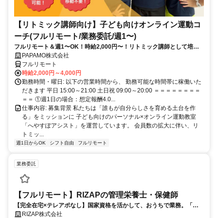
【リトミック講師向け】子ども向けオンライン運動コ
ーチ(フルリモート/業務委託/週1〜)
フルリモート＆週1〜OK！時給2,000円〜！リトミック講師として培っ
てきた経験を活かしながら、スキマ時間で子どもを支援できるお仕事で
PAPAMO株式会社
す◎
フルリモート
時給2,000円～4,000円
勤務時間・曜日: 以下の営業時間から、 勤務可能な時間帯に稼働いた
だきます 平日 15:00～21:00 土日祝 09:00～20:00 ＝＝＝＝＝＝＝＝
＝＝ ①週1日の場合：想定報酬4.0...
仕事内容: 募集背景 私たちは「誰もが自分らしさを育める土台を作
る」をミッションに 子ども向けのパーソナル×オンライン運動教室
「へやすぽアシスト」を運営しています。 会員数の拡大に伴い、リ
トミッ...
週1日からOK
シフト自由
フルリモート
業務委託
【フルリモート】RIZAPの管理栄養士・保健師
【完全在宅×テレアポなし】国家資格を活かして、おうちで業務。「も
う一つの安心」を。主婦・Wワーカー活躍中！「平日の日中だけ」「夕
RIZAP株式会社