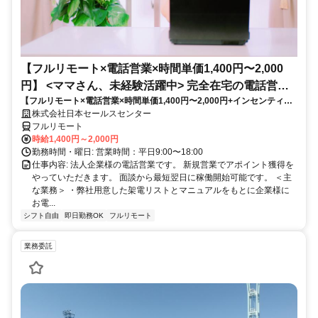
【フルリモート×電話営業×時間単価1,400円〜2,000
円】 <ママさん、未経験活躍中> 完全在宅の電話営業
【フルリモート×電話営業×時間単価1,400円〜2,000円+インセンティブ
で家庭と仕事の両立を実現
あり】 ＜ママさん、未経験活躍中＞ 完全在宅の電話営業で家庭と仕事の
株式会社日本セールスセンター
両立を実現
フルリモート
時給1,400円～2,000円
勤務時間・曜日: 営業時間：平日9:00〜18:00
仕事内容: 法人企業様の電話営業です。 新規営業でアポイント獲得を
やっていただきます。 面談から最短翌日に稼働開始可能です。 ＜主
な業務＞ ・弊社用意した架電リストとマニュアルをもとに企業様に
お電...
シフト自由
即日勤務OK
フルリモート
業務委託