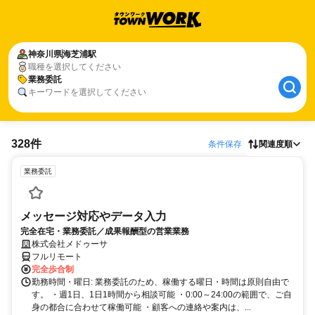
神奈川県
海芝浦駅
職種を選択してください
業務委託
キーワードを選択してください
328件
条件保存
関連度順
業務委託
メッセージ対応やデータ入力
完全在宅・業務委託／成果報酬型の営業業務
株式会社メドゥーサ
フルリモート
完全歩合制
勤務時間・曜日: 業務委託のため、稼働する曜日・時間は原則自由で
す。 ・週1日、1日1時間から相談可能 ・0:00～24:00の範囲で、ご自
身の都合に合わせて稼働可能 ・顧客への連絡や案内は、...