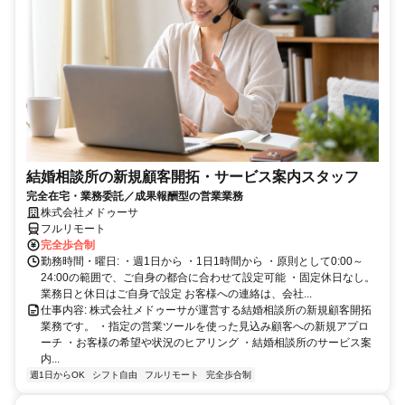
結婚相談所の新規顧客開拓・サービス案内スタッフ
完全在宅・業務委託／成果報酬型の営業業務
株式会社メドゥーサ
フルリモート
完全歩合制
勤務時間・曜日: ・週1日から ・1日1時間から ・原則として0:00～
24:00の範囲で、ご自身の都合に合わせて設定可能 ・固定休日なし。
業務日と休日はご自身で設定 お客様への連絡は、会社...
仕事内容: 株式会社メドゥーサが運営する結婚相談所の新規顧客開拓
業務です。 ・指定の営業ツールを使った見込み顧客への新規アプロ
ーチ ・お客様の希望や状況のヒアリング ・結婚相談所のサービス案
内...
週1日からOK
シフト自由
フルリモート
完全歩合制