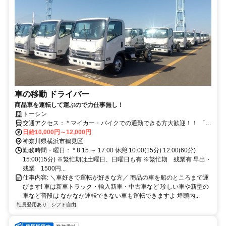
車の移動 ドライバー
商品車を運転して運ぶので力仕事無し！
トーシン
交通アクセス： * マイカー・バイクでの通勤できる方大歓迎！！ 「鶴
見駅」「生麦駅」から車・バイクで15分 アクセス: 横浜駅から車で20
日給10,000円～12,000円
神奈川県横浜市鶴見区
分 生麦駅から車・バイクで15分
勤務時間・曜日： * 8:15 ～ 17:00 休憩 10:00(15分) 12:00(60分)
15:00(15分) ※繁忙期は土曜日、日曜日も有 ※繁忙期 残業有 早出・
残業 1500円...
仕事内容: ＼車好きで運転が好きな方／ 商品の車を船のところまで運
びます! 車は新車トラック・輸入新車・中古車など 珍しい車や新型の
車など普段は なかなか運転できない車も運転できますよ 埠頭内...
社員登用あり
シフト自由