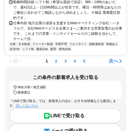
勤務時間詳細 シフト制（希望を面談で決定） 9時～18時のあいだ
で、週4日以上・1日6時間以上が目安です。曜日・時間帯はあなたの
ご都合に合わせてご相談しながら決めましょう。 ※補足 業務委託契
約です...
仕事内容 地方企業の成長を支援するWebマーケティング会社・ハタ
フルで、当社Webサービスを企業さまへご案内する営業架電のお仕事
です。 これまでの営業・インサイドセールスのご経験を活かして、
チームで目...
主婦・主夫歓迎
フリーター歓迎
学歴不問
フルリモート
経験者歓迎
研修あり
在宅OK
シフト制
服装自由
髪型・髪色自由
前へ
次へ
1
2
3
4
5
この条件の新着求人を受け取る
神奈川県 / 海芝浦駅
業務委託
「LINEで受け取る」では、新着求人のほか、おすすめ情報なども配信しま
す。
詳しくはこちら
LINEで受け取る
メールで受け取る