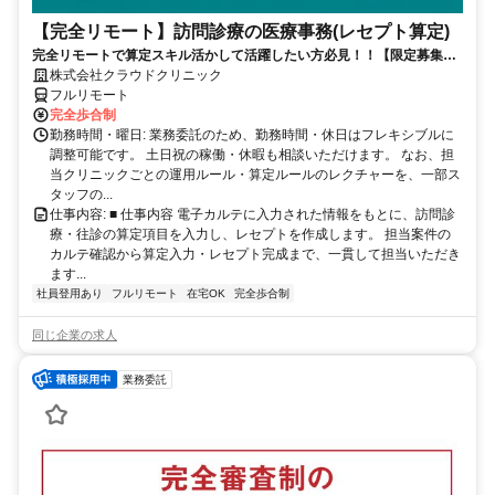
【完全リモート】訪問診療の医療事務(レセプト算定)
完全リモートで算定スキル活かして活躍したい方必見！！【限定募集】
完全リモート｜在宅医療レセプト算定（成果報酬型／業務委託）
株式会社クラウドクリニック
フルリモート
完全歩合制
勤務時間・曜日: 業務委託のため、勤務時間・休日はフレキシブルに
調整可能です。 土日祝の稼働・休暇も相談いただけます。 なお、担
当クリニックごとの運用ルール・算定ルールのレクチャーを、一部ス
タッフの...
仕事内容: ■ 仕事内容 電子カルテに入力された情報をもとに、訪問診
療・往診の算定項目を入力し、レセプトを作成します。 担当案件の
カルテ確認から算定入力・レセプト完成まで、一貫して担当いただき
ます...
社員登用あり
フルリモート
在宅OK
完全歩合制
同じ企業の求人
業務委託