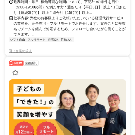
勤務時間・曜日: 稼働可能な時間について、下記3つの条件を日中
（9:00-19:00の間）で満たす方 * 週あたり【平日3日】 以上 * 1日あた
り【連続3時間】 以上 * 週合計【15時間】以上...
仕事内容: 弊社のお客様よりご依頼いただいている経理代行サービス
の業務を、完全在宅・フルリモートでお任せします。案件ごとに複数
名でチームを組んで対応するため、フォローし合いながら働くことが
できます。...
シフト自由
フルリモート
在宅OK
昇給あり
同じ企業の求人
業務委託