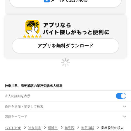
アプリを無料ダウンロード
神奈川県、海芝浦駅の業務委託求人情報
求人の詳細を表示
条件を追加・変更して検索
市区町村を追加・変更
関連キーワード
完全在宅ワーク 全国
シール貼り 在宅
現在地周辺
ガチャガチャ
犬カフェ
神奈川県
駅を追加・変更
バイトTOP
神奈川県
横浜市
鶴見区
海芝浦駅
業務委託の求人
神奈川県
すべて