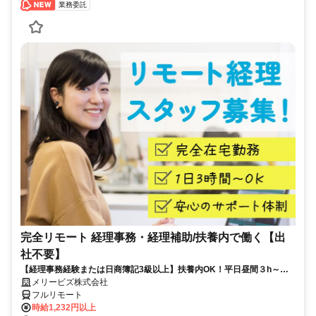
業務委託
完全リモート 経理事務・経理補助/扶養内で働く【出
社不要】
【経理事務経験または日商簿記3級以上】扶養内OK！平日昼間３h～。
完全在宅で育児・介護中の方も大歓迎♪
メリービズ株式会社
フルリモート
時給1,232円以上