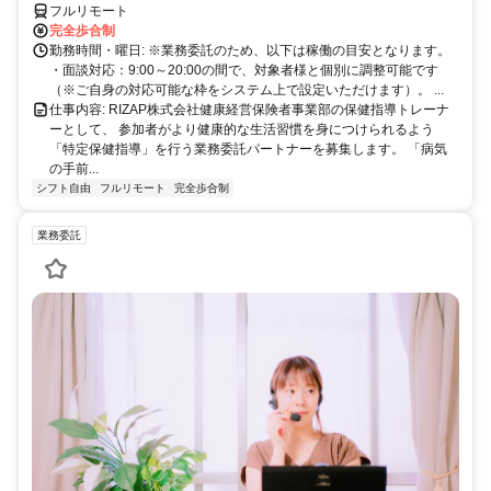
方以降の数時間だけ」など、生活リズムに合わせた時間調整が可能で
フルリモート
す。1件ごとの成果報酬型だから、頑張った分だけ手応えのある収入
完全歩合制
に。充実のサポート体制で、安心の在宅ワークを始めませんか？
勤務時間・曜日: ※業務委託のため、以下は稼働の目安となります。
・面談対応：9:00～20:00の間で、対象者様と個別に調整可能です
（※ご自身の対応可能な枠をシステム上で設定いただけます）。 ...
仕事内容: RIZAP株式会社健康経営保険者事業部の保健指導トレーナ
ーとして、 参加者がより健康的な生活習慣を身につけられるよう
「特定保健指導」を行う業務委託パートナーを募集します。 「病気
の手前...
シフト自由
フルリモート
完全歩合制
業務委託