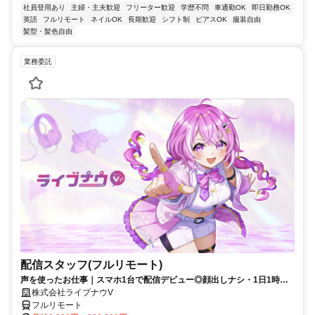
社員登用あり
主婦・主夫歓迎
フリーター歓迎
学歴不問
車通勤OK
即日勤務OK
英語
フルリモート
ネイルOK
長期歓迎
シフト制
ピアスOK
服装自由
髪型・髪色自由
業務委託
配信スタッフ(フルリモート)
声を使ったお仕事｜スマホ1台で配信デビュー◎顔出しナシ・1日1時間
～OK♪
株式会社ライブナウV
フルリモート