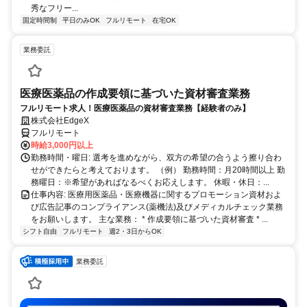
秀なフリー...
固定時間制
平日のみOK
フルリモート
在宅OK
業務委託
医療医薬品の作成要領に基づいた資材審査業務
フルリモート求人！医療医薬品の資材審査業務【経験者のみ】
株式会社EdgeX
フルリモート
時給3,000円以上
勤務時間・曜日: 選考を進めながら、双方の希望の合うよう擦り合わ
せができたらと考えております。 （例） 勤務時間：月20時間以上 勤
務曜日：※希望があればなるべくお応えします。 休暇・休日：...
仕事内容: 医療用医薬品・医療機器に関するプロモーション資材およ
び広告記事のコンプライアンス(薬機法)及びメディカルチェック業務
をお願いします。 主な業務： * 作成要領に基づいた資材審査 * ...
シフト自由
フルリモート
週2・3日からOK
業務委託