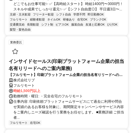
どこでもお仕事可能✨ ✅【高時給スタート】 時給1400円〜3000円！
スキルや成果でしっかり還元✨ ✅【シフト自由度◎】 平日週3日〜...
主婦・主夫歓迎
フリーター歓迎
シフト自由
学歴不問
即日勤務OK
フルリモート
経験者歓迎
ネイルOK
研修あり
在宅OK
ブランクOK
交通費支給
長期歓迎
シフト制
ピアスOK
服装自由
友達と応募OK
ひげOK
髪型・髪色自由
業務委託
インサイドセールス(印刷プラットフォーム企業の担当
名有りリードへのご案内業務)
【フルリモート】印刷プラットフォーム企業の担当名有りリードへのご
案内業務（インサイドセールス）
株式会社リブ
フルリモート
時給1,500円以上
勤務時間・曜日: ・完全在宅のフルリモート
仕事内容: 印刷依頼プラットフォームサービスにて過去に利用や問合
せ実績のあるお客様を対象に、期間限定キャンペーンやサービス内容
をご案内しニーズ確認を行う業務をお任せします。 ■業務詳細 ご担当
者...
フルリモート
在宅OK