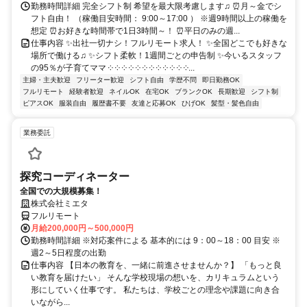
勤務時間詳細 完全シフト制 希望を最大限考慮します♫ ⏰月～金でシ
フト自由！ （稼働目安時間： 9:00～17:00 ） ※週9時間以上の稼働を
想定 ⏰お好きな時間帯で1日3時間～！ ⏰平日のみの週...
仕事内容 ✨出社一切ナシ！フルリモート求人！ ✨全国どこでも好きな
場所で働ける♫ ✨シフト柔軟！1週間ごとの申告制 ✨今いるスタッフ
の95％が子育てママ ༶ ༶ ༶ ༶ ༶ ༶ ༶ ༶ ༶ ༶ ༶ ༶...
主婦・主夫歓迎
フリーター歓迎
シフト自由
学歴不問
即日勤務OK
フルリモート
経験者歓迎
ネイルOK
在宅OK
ブランクOK
長期歓迎
シフト制
ピアスOK
服装自由
履歴書不要
友達と応募OK
ひげOK
髪型・髪色自由
業務委託
探究コーディネーター
全国での大規模募集！
株式会社ミエタ
フルリモート
月給200,000円～500,000円
勤務時間詳細 ※対応案件による 基本的には 9：00～18：00 目安 ※
週2～5日程度の出勤
仕事内容 【日本の教育を、一緒に前進させませんか？】 「もっと良
い教育を届けたい」 そんな学校現場の想いを、カリキュラムという
形にしていく仕事です。 私たちは、学校ごとの理念や課題に向き合
いながら...