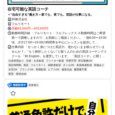
在宅可能な英語コーチ
＜“自由すぎる”働き方＞家でも、夜でも。英語が仕事になる。
90株式会社
フルリモート
月給60,000円～405,000円
勤務時間詳細 ・フルリモート・フルフレックス ※勤務時間はご希望
第一で調整しますので、お気軽にご相談ください。 ・朝6:00〜10:00
頃、夕方17:00〜24:00の時間帯を中心にレッスンを提供して...
仕事内容 「せっかく身につけた英語力、使わないまま眠らせていま
せんか？」 “もう挫折したくない”と願う人のための英語コーチングス
クール 「90 English」を運営しています。 「英語コーチ」と聞く...
社員登用あり
主婦・主夫歓迎
フリーター歓迎
学歴不問
即日勤務OK
固定時間制
英語
フルリモート
経験者歓迎
ネイルOK
有資格者歓迎
研修あり
在宅OK
ブランクOK
長期歓迎
ピアスOK
服装自由
履歴書不要
髪型・髪色自由
業務委託