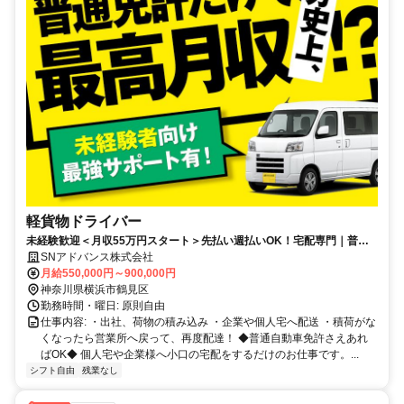
軽貨物ドライバー
未経験歓迎＜月収55万円スタート＞先払い週払いOK！宅配専門｜普通
免許のみでOK｜格安車両レンタル有り◎
SNアドバンス株式会社
月給550,000円～900,000円
神奈川県横浜市鶴見区
勤務時間・曜日: 原則自由
仕事内容: ・出社、荷物の積み込み ・企業や個人宅へ配送 ・積荷がな
くなったら営業所へ戻って、再度配達！ ◆普通自動車免許さえあれ
ばOK◆ 個人宅や企業様へ小口の宅配をするだけのお仕事です。...
シフト自由
残業なし