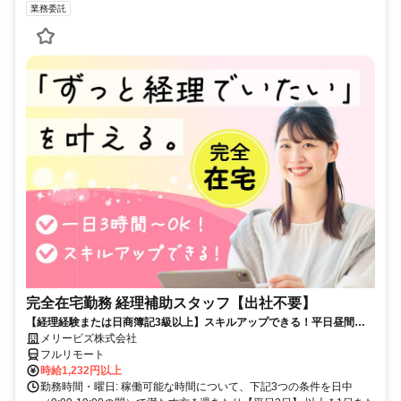
業務委託
完全在宅勤務 経理補助スタッフ【出社不要】
【経理経験または日商簿記3級以上】スキルアップできる！平日昼間３h
～。完全在宅で育児・介護中の方も大歓迎♪
メリービズ株式会社
フルリモート
時給1,232円以上
勤務時間・曜日: 稼働可能な時間について、下記3つの条件を日中