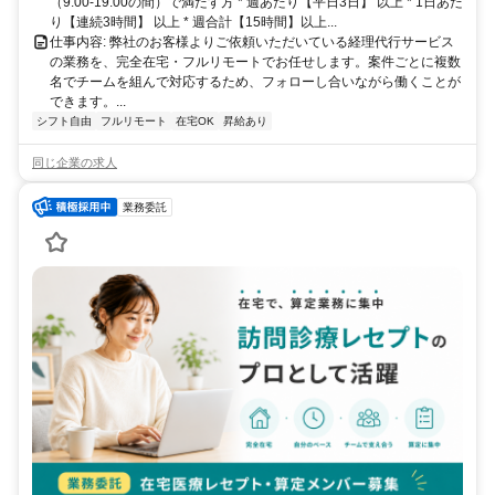
（9:00-19:00の間）で満たす方 * 週あたり【平日3日】 以上 * 1日あた
り【連続3時間】 以上 * 週合計【15時間】以上...
仕事内容: 弊社のお客様よりご依頼いただいている経理代行サービス
の業務を、完全在宅・フルリモートでお任せします。案件ごとに複数
名でチームを組んで対応するため、フォローし合いながら働くことが
できます。...
シフト自由
フルリモート
在宅OK
昇給あり
同じ企業の求人
業務委託