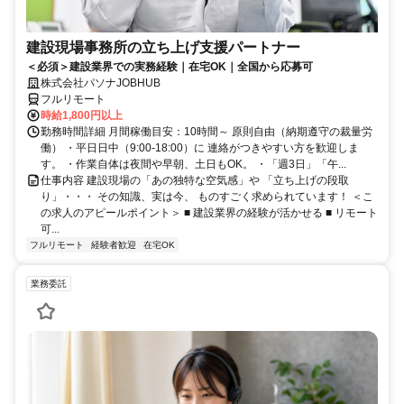
建設現場事務所の立ち上げ支援パートナー
＜必須＞建設業界での実務経験｜在宅OK｜全国から応募可
株式会社パソナJOBHUB
フルリモート
時給1,800円以上
勤務時間詳細 月間稼働目安：10時間～ 原則自由（納期遵守の裁量労
働） ・平日日中（9:00-18:00）に 連絡がつきやすい方を歓迎しま
す。 ・作業自体は夜間や早朝、土日もOK。 ・「週3日」「午...
仕事内容 建設現場の「あの独特な空気感」や 「立ち上げの段取
り」・・・ その知識、実は今、 ものすごく求められています！ ＜こ
の求人のアピールポイント＞ ■ 建設業界の経験が活かせる ■ リモート
可...
フルリモート
経験者歓迎
在宅OK
業務委託