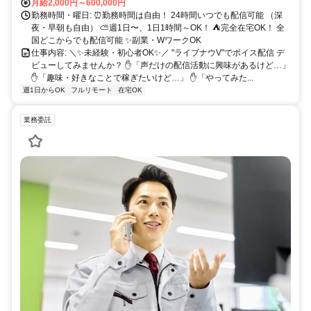
月給2,000円～600,000円
勤務時間・曜日: ⏰勤務時間は自由！ 24時間いつでも配信可能 （深
夜・早朝も自由） ⛅週1日〜、1日1時間～OK！ ⛺完全在宅OK！ 全
国どこからでも配信可能 ✨副業・WワークOK
仕事内容: ＼✨未経験・初心者OK✨／ "ライブナウV"でボイス配信 デ
ビューしてみませんか？ ✋「声だけの配信活動に興味があるけど…」
✋「趣味・好きなことで稼ぎたいけど…」 ✋「やってみた...
週1日からOK
フルリモート
在宅OK
業務委託