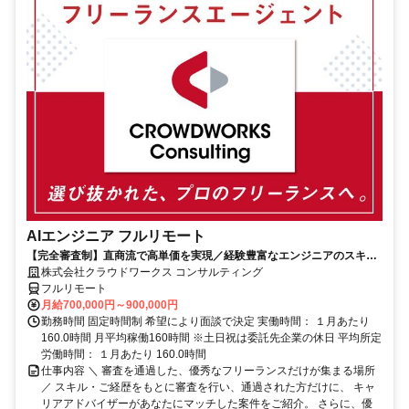
AIエンジニア フルリモート
【完全審査制】直商流で高単価を実現／経験豊富なエンジニアのスキル
に合致した案件を多数保有
株式会社クラウドワークス コンサルティング
フルリモート
月給700,000円～900,000円
勤務時間 固定時間制 希望により面談で決定 実働時間： １月あたり
160.0時間 月平均稼働160時間 ※土日祝は委託先企業の休日 平均所定
労働時間： １月あたり 160.0時間
仕事内容 ＼ 審査を通過した、優秀なフリーランスだけが集まる場所
／ スキル・ご経歴をもとに審査を行い、通過された方だけに、 キャ
リアアドバイザーがあなたにマッチした案件をご紹介。 さらに、優