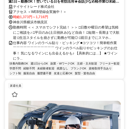
週1日～勤務OK！空いている日を有効活用★会話少なめ軽作業◎未経験
歓迎【WEB登録会実施中】
テイケイトレード株式会社
アクセス ＜WEB登録会実施中！＞
時給1,373円～1,716円
神奈川県横浜市鶴見区
勤務時間 ＜＜ スマホでシフト完結！ ＞＞ □日数や曜日の希望は気軽
にご相談を♪ □平日のみ(土日祝休み)など自由！ □短期～長期まで大歓
迎 □生活スタイルを崩さずに勤務が可能◎ □前日までにスマホ...
仕事内容 ワインのラベル貼り・ピッキング ■コツコツ！簡単軽作業
￣￣￣￣￣￣￣￣￣￣￣￣ ワインのラベル貼りやピッキングのお仕
事！ 気になるワインにも出会えるかも♪ 【具体的には…】 ★ワイン
にラ...
扶養内勤務OK
週1日からOK
副業・WワークOK
主婦・主夫歓迎
フリーター歓迎
学歴不問
経験不問
未経験者歓迎
残業なし
ブランクOK
資格取得手当あり
シフト制
服装自由
履歴書不要
友達と応募OK
髪型・髪色自由
派遣社員