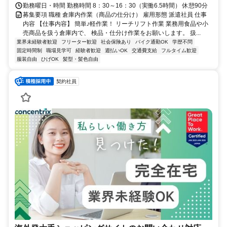
勤務曜日・時間 勤務時間 8：30～16：30（実働6.5時間） 休憩90分
募集要項 職種 倉庫内作業（商品の仕分け） 雇用形態 派遣社員 仕事
内容 【仕事内容】 簡単♪軽作業！ リーチリフト作業 業務用食品や小
売商品を扱う倉庫内で、 検品・仕分け作業をお願いします。 扱...
業界未経験者歓迎
フリーター歓迎
社会保険あり
バイク通勤OK
学歴不問
固定時間制
職場見学可
経験者歓迎
週払いOK
交通費支給
フルタイム歓迎
服装自由
ひげOK
髪型・髪色自由
契約社員