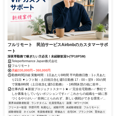
フルリモート 民泊サービスAirbnbのカスタマーサポ
ート
深夜帯勤務で稼ぎたい方必見！未経験歓迎✨(TP18PSM)
Teleperformance Japan株式会社
フルリモート
月給330,000円～360,000円
勤務時間詳細 実働時間：1日あたり8時間 平均勤務日数：1ヶ月あた
り21日 ▼シフト制：土日祝日含む週5日勤務 17：00～翌9：00の間
で実働8時間（土日祝含む週5日勤務） ・1時間休憩の他に前半...
仕事内容 ★新規プロジェクトスタート★ ✅ 完全在宅勤務♪ ✅ 弊社で
しか募集をしていないポジションです♪ ✅ これからの組織を一緒に形
づくるやりがい ✅ 前例にとらわれず、新しい挑戦ができる環境 ✅...
業界未経験者歓迎
ランチタイム
社員登用あり
副業・WワークOK
フリーター歓迎
学歴不問
転勤なし
経験不問
未経験者歓迎
フルリモート
経験者歓迎
ネイルOK
有資格者歓迎
研修あり
在宅OK
ブランクOK
育休あり