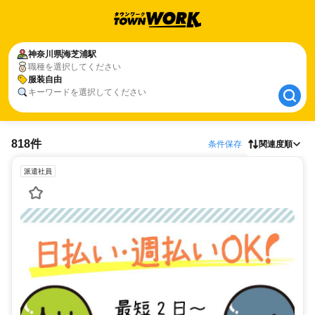
神奈川県
神奈川県
海芝浦駅
海芝浦駅
職種を選択してください
服装自由
服装自由
キーワードを選択してください
818件
条件保存
関連度順
派遣社員