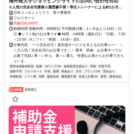
海外発大手ショッピングサイトのお問い合わせ対応
☆人気の完全在宅業務☆履歴書不要！専任トレーナーによる約1か月の
研修で、業界未経験の方も安心！
日本コンセントリクス 第十事業所
フルリモート
月給258,000円
勤務時間 実働時間：8時間/日 平均勤務日数：1ヶ月あたり18日～21
日 ◆シフト制のお仕事です◆ 時間：24時間（週休2日） *日勤： 7:00
～23:00（4シフト） *夜勤： 14:00～翌8...
仕事内容 ･･━☆完全在宅！最先端サービスを支えるお仕事☆━･･ ＼
＼大人気！完全在宅のお仕事です／／ 選考、研修、お仕事すべてが
お家で完結♪ 寒～い冬も、暑～い夏も、快適なお家からお仕事できち
ゃいま...
業界未経験者歓迎
副業・WワークOK
資格取得支援あり
早朝
学歴不問
経験不問
フルリモート
午前
夜間
研修あり
夕方
ブランクOK
育休あり
長期歓迎
シフト制
深夜
服装自由
履歴書不要
友達と応募OK
髪型・髪色自由
業務委託