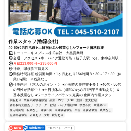
作業スタッフ(物流会社)
40-50代男性活躍✨土日祝休み✨残業なし✨フォーク資格歓迎
トーヨーエキスプレス株式会社 大黒営業所
交通・アクセス ●車・バイク通勤可能（新子安駅15分、東神奈川駅・
鶴見駅20分） ●バス通勤も可能（「流通センター」下車すぐ 横浜駅
月給213,000円～235,000円
東口バスターミナル 14番乗り場発 （市営バス109系統） 鶴見駅前
神奈川県横浜市鶴見区
（JR東口、京急西口） 6番乗り場発 （市営バス17系統））
勤務時間詳細 総労働時間：1ヶ月あたり164時間 8：30～17：30（休
憩1時間） ※残業なし
仕事内容 《 求人のポイント 》 ●応募時の履歴書不要！ ●40代・50代
の男性が活躍中！ ●土日祝休み（棚卸のため月1回半日出勤あり）＆
基本残業なし ●ワークライフバランス充実の 倉庫内作業スタッ...
制服あり
業界未経験者歓迎
副業・WワークOK
主婦・主夫歓迎
資格取得支援あり
フリーター歓迎
バイク通勤OK
学歴不問
車通勤OK
固定時間制
転勤なし
経験不問
未経験者歓迎
午前
経験者歓迎
残業なし
有資格者歓迎
研修あり
夕方
賞与あり
アルバイト・パート