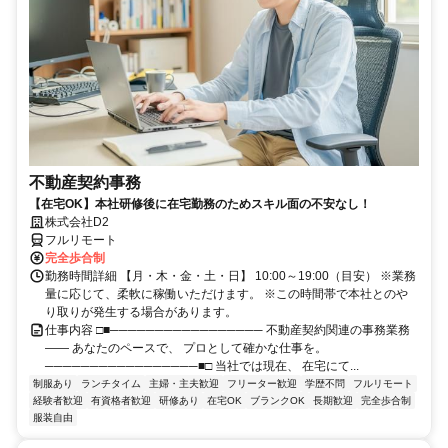
不動産契約事務
【在宅OK】本社研修後に在宅勤務のためスキル面の不安なし！
株式会社D2
フルリモート
完全歩合制
勤務時間詳細 【月・木・金・土・日】 10:00～19:00（目安） ※業務
量に応じて、柔軟に稼働いただけます。 ※この時間帯で本社とのや
り取りが発生する場合があります。
仕事内容 □■───────────────── 不動産契約関連の事務業務
―― あなたのペースで、 プロとして確かな仕事を。
─────────────────■□ 当社では現在、 在宅にて...
制服あり
ランチタイム
主婦・主夫歓迎
フリーター歓迎
学歴不問
フルリモート
経験者歓迎
有資格者歓迎
研修あり
在宅OK
ブランクOK
長期歓迎
完全歩合制
服装自由