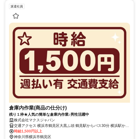
派遣社員
倉庫内作業(商品の仕分け)
残り１枠★人気の簡単な倉庫内作業♪男性活躍中
株式会社マクスジャパン
交通アクセス 横浜市鶴見区大黒ふ頭 鶴見駅からバス30分 横浜駅から
バス30分
時給1,500円以上
神奈川県横浜市鶴見区