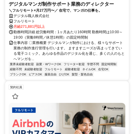
デジタルマンガ制作サポート業務のディレクター
＼フルリモート×月27万円〜／ 在宅で、マンガの仕事を。
デジタル職人株式会社
フルリモート
月給271,881円以上
勤務時間詳細 総労働時間：1ヶ月あたり160時間 勤務時間は10:00～
19:00（実働8時間／休憩1時間）の固定時間制
仕事内容 〇業務概要 デジタルマンガ制作における、様々なサポート
業務の制作進行管理を行います。 ますますニーズが高まってきてい
る電子コミック。あらゆる作品のデジタル化を通じ、多くの人のもと
へマンガを...
業界未経験者歓迎
副業・WワークOK
フリーター歓迎
学歴不問
固定時間制
経験不問
未経験者歓迎
フルリモート
経験者歓迎
ネイルOK
在宅OK
ブランクOK
ピアスOK
服装自由
ひげOK
髪型・髪色自由
契約社員