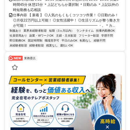
時間45分 休憩15分 ＊上記どちらか選択制 ＊日勤のみ ＊上記以外の
時短勤務も応相談
仕事内容 【 新着 】 ◎人気のもくもくコツコツ作業！ ◎日勤のみ！
◎月収22万円以上可能！ ◎女性活躍中！ ◎生活リズムが整う働き方
が可能！ ━━━━━━━━━━━━━━━━━━━━ ・。＊カ...
制服あり
業界未経験者歓迎
短期（3ヵ月以内）
ランチタイム
扶養内勤務OK
社員登用あり
副業・WワークOK
主婦・主夫歓迎
フリーター歓迎
学歴不問
即日勤務OK
固定時間制
職場見学可
平日のみOK
転勤なし
経験不問
未経験者歓迎
経験者歓迎
残業なし
週払いOK
業務委託