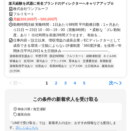
楽天経験を武器に有名ブランドのディレクターへキャリアアップ☆
株式会社ワンプルーフ
フルリモート
月給300,000円～500,000円
勤務時間詳細 実働時間：1日あたり8時間 平均勤務日数：1ヶ月あた
り21日 〜 23日 10：00～19：00（実働8時間） ＊柔軟な「ズレ勤制
度」あり！ 出社時間を前後2時間ズラせます。 有給を...
仕事内容 ✅設立以来、増収増益の成長企業 ✅ECディレクターとして
成長できる環境 ✅主観によらない評価制度「360度評価」を採用 ✅年
間休日平均128日＆土日祝休み ―――――――――――――...
資格取得支援あり
学歴不問
固定時間制
フルリモート
経験者歓迎
ネイルOK
研修あり
在宅OK
賞与あり
ブランクOK
育休あり
交通費支給
長期歓迎
資格取得手当あり
社割あり
長期休暇あり
ピアスOK
土日祝休み
服装自由
ひげOK
前へ
次へ
1
2
3
4
5
この条件の新着求人を受け取る
神奈川県 / 海芝浦駅
服装自由
「LINEで受け取る」では、新着求人のほか、おすすめ情報なども配信しま
す。
詳しくはこちら