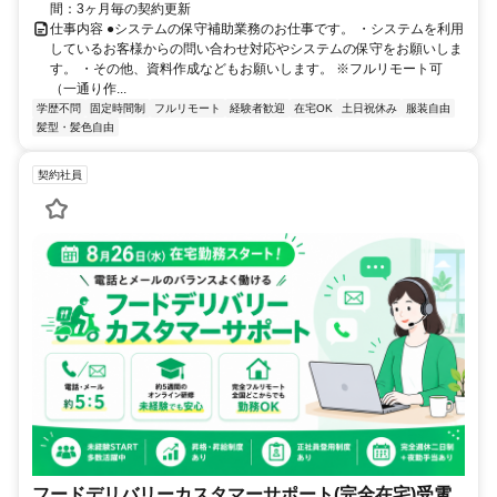
間：3ヶ月毎の契約更新
仕事内容 ●システムの保守補助業務のお仕事です。 ・システムを利用
しているお客様からの問い合わせ対応やシステムの保守をお願いしま
す。 ・その他、資料作成などもお願いします。 ※フルリモート可
（一通り作...
学歴不問
固定時間制
フルリモート
経験者歓迎
在宅OK
土日祝休み
服装自由
髪型・髪色自由
契約社員
フードデリバリーカスタマーサポート(完全在宅)受電