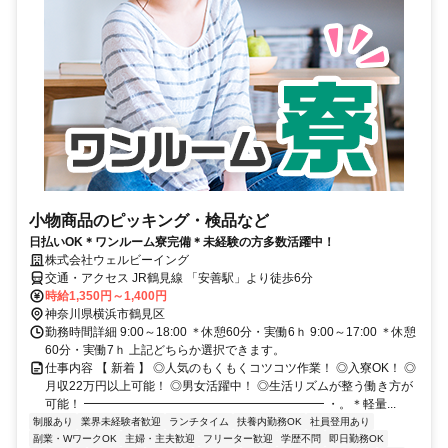
小物商品のピッキング・検品など
日払いOK＊ワンルーム寮完備＊未経験の方多数活躍中！
株式会社ウェルビーイング
交通・アクセス JR鶴見線 「安善駅」より徒歩6分
時給1,350円～1,400円
神奈川県横浜市鶴見区
勤務時間詳細 9:00～18:00 ＊休憩60分・実働6ｈ 9:00～17:00 ＊休憩
60分・実働7ｈ 上記どちらか選択できます。
仕事内容 【 新着 】 ◎人気のもくもくコツコツ作業！ ◎入寮OK！ ◎
月収22万円以上可能！ ◎男女活躍中！ ◎生活リズムが整う働き方が
可能！ ━━━━━━━━━━━━━━━━━━━━ ・。＊軽量...
制服あり
業界未経験者歓迎
ランチタイム
扶養内勤務OK
社員登用あり
副業・WワークOK
主婦・主夫歓迎
フリーター歓迎
学歴不問
即日勤務OK