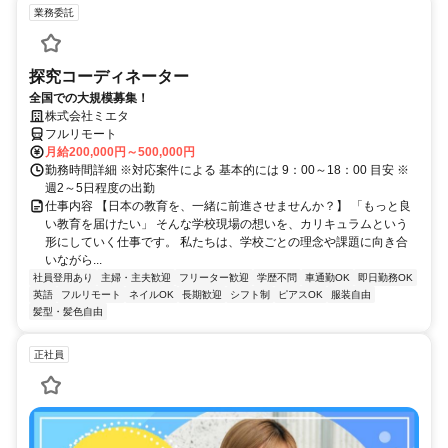
業務委託
探究コーディネーター
全国での大規模募集！
株式会社ミエタ
フルリモート
月給200,000円～500,000円
勤務時間詳細 ※対応案件による 基本的には 9：00～18：00 目安 ※
週2～5日程度の出勤
仕事内容 【日本の教育を、一緒に前進させませんか？】 「もっと良
い教育を届けたい」 そんな学校現場の想いを、カリキュラムという
形にしていく仕事です。 私たちは、学校ごとの理念や課題に向き合
いながら...
社員登用あり
主婦・主夫歓迎
フリーター歓迎
学歴不問
車通勤OK
即日勤務OK
英語
フルリモート
ネイルOK
長期歓迎
シフト制
ピアスOK
服装自由
髪型・髪色自由
正社員