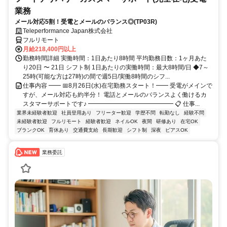
業務
メール対応5割！受電とメールのバランス◎(TP03R)
Teleperformance Japan株式会社
フルリモート
月給218,400円以上
勤務時間詳細 実働時間：1日あたり8時間 平均勤務日数：1ヶ月あた
り20日 〜 21日 シフト制 1日あたりの実働時間：最大8時間/日 ◆7～
25時(可能な方は27時)の間で週5日/実働8時間のシフ...
仕事内容 ━━ 📅8月26日(水)在宅勤務スタート！━━ 受電がメインで
すが、メール対応も約半分！ 電話とメールのバランスよく働けるカ
スタマーサポートです♪ ━━━━━━━━━━━━━━ 📋 仕事...
業界未経験者歓迎
社員登用あり
フリーター歓迎
学歴不問
転勤なし
経験不問
未経験者歓迎
フルリモート
経験者歓迎
ネイルOK
夜間
研修あり
在宅OK
ブランクOK
育休あり
交通費支給
長期歓迎
シフト制
深夜
ピアスOK
業務委託