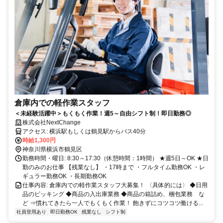
倉庫内での軽作業スタッフ
＜未経験活躍中＞もくもく作業！週5～自由シフト制！即日勤務◎
株式会社NextChange
アクセス: 横浜駅もしくは鶴見駅からバス40分
時給1,300円
神奈川県横浜市鶴見区
勤務時間・曜日: 8:30～17:30（休憩時間：1時間） ★週5日～OK ★日
勤のみのお仕事 【残業なし】 ・17時まで ・フルタイム勤務OK ・レ
ギュラー勤務OK ・長期勤務OK
仕事内容: 倉庫内での軽作業スタッフ大募集！ 〈具体的には〉 ◆日用
品のピッキング ◆商品の⼊出庫業務 ◆商品の箱詰め、梱包業務 な
ど ⇒慣れてきたら一人でもくもく作業！ 飽きずにコツコツ働ける...
社員登用あり
即日勤務OK
残業なし
シフト制