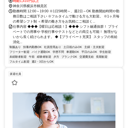
り
時給1,410円以上
神奈川県横浜市鶴見区
勤務時間 12:00～19:00 ※1日5時間～、週2日～OK 勤務開始時間や勤
務日数はご相談下さい ※フルタイムで働ける方も大歓迎。 ※1ヶ月毎
の希望シフト制 ＜希望の働き方をお気軽にご相談く...
仕事内容 ◆◆◆【曜日は応相談！】◆◆◆ シフト融通抜群！ プライ
ベートでの用事や 学校行事やテストなどとの両立も可能！ 無理がな
いから長く続けられます。 ◆【プライベート充実】 スタッフの有給
消化...
制服あり
扶養内勤務OK
社員登用あり
土日祝のみOK
主婦・主夫歓迎
フリーター歓迎
バイク通勤OK
学歴不問
車通勤OK
平日のみOK
学生歓迎
未経験者歓迎
午前
経験者歓迎
夕方
ブランクOK
交通費支給
長期歓迎
フルタイム歓迎
週2・3日からOK
派遣社員