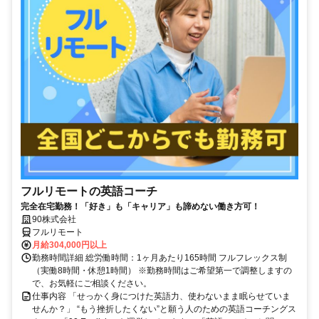
フルリモートの英語コーチ
完全在宅勤務！「好き」も「キャリア」も諦めない働き方可！
90株式会社
フルリモート
月給304,000円以上
勤務時間詳細 総労働時間：1ヶ月あたり165時間 フルフレックス制
（実働8時間・休憩1時間） ※勤務時間はご希望第一で調整しますの
で、お気軽にご相談ください。
仕事内容 「せっかく身につけた英語力、使わないまま眠らせていま
せんか？」 “もう挫折したくない”と願う人のための英語コーチングス