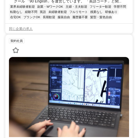
クール 「90 English」を運営しています。 「英語コーチ」と聞...
業界未経験者歓迎
副業・WワークOK
主婦・主夫歓迎
フリーター歓迎
学歴不問
転勤なし
経験不問
英語
未経験者歓迎
フルリモート
残業なし
研修あり
在宅OK
ブランクOK
長期歓迎
服装自由
履歴書不要
髪型・髪色自由
同じ企業の求人
契約社員