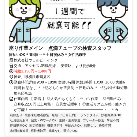
座り作業メイン 点滴チューブの検査スタッフ
日払いOK＊週4日～＊土日祝休み＊女性活躍中
株式会社ウェルビーイング
交通・アクセス JR鶴見線 「安善駅」より徒歩6分
時給1,350円～1,400円
神奈川県横浜市鶴見区
勤務時間詳細 9:00～18:00 実働8時間 休憩1時間 10:00~16:00 実働6
時間 休憩なし ＊上記どちらか選択制 ＊日勤のみ ＊上記以外の時短勤
務も応相談
仕事内容 【 新着 】 ◎人気のもくもくコツコツ作業！ ◎日勤のみ！
◎月収22万円以上可能！ ◎男女活躍中！ ◎生活リズムが整う働き方
が可能！ ━━━━━━━━━━━━━━━━━━━━ ・。＊カ...
制服あり
業界未経験者歓迎
短期（3ヵ月以内）
ランチタイム
扶養内勤務OK
社員登用あり
副業・WワークOK
主婦・主夫歓迎
フリーター歓迎
学歴不問
即日勤務OK
固定時間制
職場見学可
平日のみOK
転勤なし
経験不問
未経験者歓迎
経験者歓迎
残業なし
週払いOK