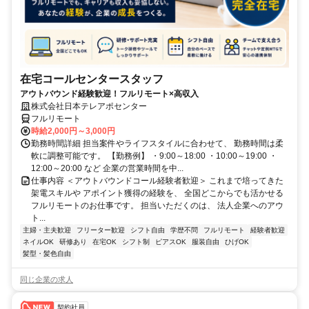
在宅コールセンタースタッフ
アウトバウンド経験歓迎！フルリモート×高収入
株式会社日本テレアポセンター
フルリモート
時給2,000円～3,000円
勤務時間詳細 担当案件やライフスタイルに合わせて、 勤務時間は柔
軟に調整可能です。 【勤務例】 ・9:00～18:00 ・10:00～19:00 ・
12:00～20:00 など 企業の営業時間を中...
仕事内容 ＜アウトバウンドコール経験者歓迎＞ これまで培ってきた
架電スキルや アポイント獲得の経験を、 全国どこからでも活かせる
フルリモートのお仕事です。 担当いただくのは、 法人企業へのアウ
ト...
主婦・主夫歓迎
フリーター歓迎
シフト自由
学歴不問
フルリモート
経験者歓迎
ネイルOK
研修あり
在宅OK
シフト制
ピアスOK
服装自由
ひげOK
髪型・髪色自由
同じ企業の求人
契約社員