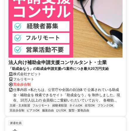
法人向け補助金申請支援コンサルタント・士業
「助成金なう」の助成金申請支援✅1案件につき最大20万円支給
株式会社ナビット
フルリモート
完全歩合制
仕事内容 ⭐私たちは、公官庁や全国の自治体で 公募されている助成
金・補助金を 検索できるサイト「助成金なう」を 制作しました。現
在、10万人以上の 会員様にご愛顧いただいていており、 各種助...
主婦・主夫歓迎
フルリモート
経験者歓迎
ネイルOK
在宅OK
ブランクOK
完全歩合制
ピアスOK
服装自由
ひげOK
髪型・髪色自由
派遣社員