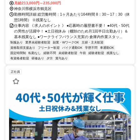
鶴見駅20分） ●バス通勤も可能（「流通センター」下車すぐ 横浜駅
月給213,000円～235,000円
東口バスターミナル 14番乗り場発 （市営バス109系統） 鶴見駅前
神奈川県横浜市鶴見区
（JR東口、京急西口） 6番乗り場発 （市営バス17系統））
勤務時間詳細 総労働時間：1ヶ月あたり164時間 8：30～17：30（休
憩1時間） ※残業なし
仕事内容 《 求人のポイント 》 ●応募時の履歴書不要！ ●40代・50代
の男性が活躍中！ ●土日祝休み（棚卸のため月1回半日出勤あり）＆
基本残業なし ●ワークライフバランス充実の 倉庫内作業スタッ...
制服あり
業界未経験者歓迎
副業・WワークOK
主婦・主夫歓迎
資格取得支援あり
フリーター歓迎
バイク通勤OK
学歴不問
車通勤OK
固定時間制
転勤なし
経験不問
未経験者歓迎
午前
経験者歓迎
残業なし
有資格者歓迎
研修あり
夕方
賞与あり
正社員