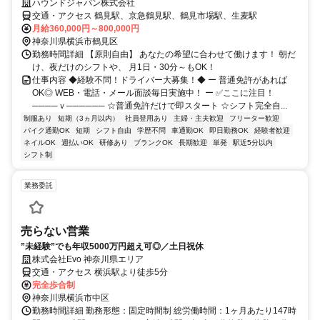
ハウンドジャパン株式会社
交通・アクセス 鶴見駅、京急鶴見駅、鶴見市場駅、生麦駅
月給360,000円～800,000円
神奈川県横浜市鶴見区
勤務時間詳細 【原則自由】 あなたの希望に合わせて働けます！ 朝だ
け、夜だけのシフトや、 月1日・30分～もOK！
仕事内容 ◆経験不問！ドライバー大募集！◆ ー 普通免許があれば
OK◎ WEB・電話・メール面談毎日実施中！ ー ✅ここに注目！
────ｖ────── ☆普通免許だけで即スタート ☆シフト完全自...
制服あり
短期（3ヵ月以内）
社員登用あり
主婦・主夫歓迎
フリーター歓迎
バイク通勤OK
短期
シフト自由
学歴不問
車通勤OK
即日勤務OK
経験者歓迎
ネイルOK
週払いOK
研修あり
ブランクOK
長期歓迎
単発
駅近5分以内
シフト制
業務委託
売らない営業
”未経験”でも年収5000万円超え可◎／土日祝休
株式会社Evo 神奈川県エリア
交通・アクセス 横浜駅より徒歩5分
完全歩合制
神奈川県横浜市中区
勤務時間詳細 勤務形態：固定時間制 総労働時間：1ヶ月あたり147時