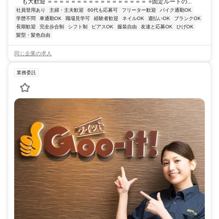
も大歓迎 ＝＝＝＝＝＝＝＝＝＝＝＝＝＝＝＝＝ ⭐固定ルートの...
社員登用あり
主婦・主夫歓迎
60代も応募可
フリーター歓迎
バイク通勤OK
学歴不問
車通勤OK
職場見学可
経験者歓迎
ネイルOK
週払いOK
ブランクOK
長期歓迎
完全歩合制
シフト制
ピアスOK
服装自由
友達と応募OK
ひげOK
髪型・髪色自由
同じ企業の求人
業務委託