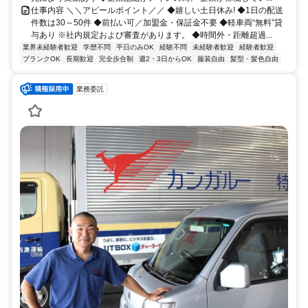
仕事内容 ＼＼アピールポイント／／ ◆嬉しい土日休み! ◆1日の配送
件数は30～50件 ◆前払い可／加盟金・保証金不要 ◆軽車両“無料”貸
与あり ※社内規定および審査があります。 ◆時間外・距離超過...
業界未経験者歓迎
学歴不問
平日のみOK
経験不問
未経験者歓迎
経験者歓迎
ブランクOK
長期歓迎
完全歩合制
週2・3日からOK
服装自由
髪型・髪色自由
業務委託