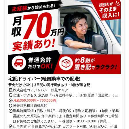
宅配ドライバー(軽自動車での配送)
普免だけでOK｜3日間の同行研修あり・8割が置き配
株式会社コアジャパン 鶴見エリア
交通・アクセス 京急線「花月総持寺駅」、JR鶴見線「国道駅」より
車6分
月給350,000円～700,000円
神奈川県横浜市鶴見区
勤務時間詳細 ●日数：週4日～稼働OK（原則／応相談） ●時間：業務
委託のため原則自由 ※案件により指定時間あり ※稼働時間のご希望
はお気軽にご相談ください。 ＜稼働例＞ 8:00〜20:00（休憩...
仕事内容 ✅ 普通免許があれば即日スタート可能（AT限定OK） ✅ 最