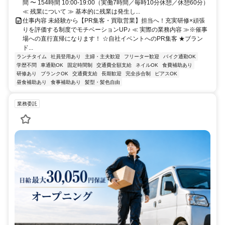
間 〜 154時間 10:00-19:00（実働7時間／毎時10分休憩／休憩60分）
≪ 残業について ≫ 基本的に残業は発生し...
仕事内容 未経験から【PR集客・買取営業】担当へ！充実研修×頑張
りを評価する制度でモチベーションUP♪ ≪ 実際の業務内容 ≫※催事
場への直行直帰になります！ ☆自社イベントへのPR集客 ★ブラン
ド...
ランチタイム
社員登用あり
主婦・主夫歓迎
フリーター歓迎
バイク通勤OK
学歴不問
車通勤OK
固定時間制
交通費全額支給
ネイルOK
食費補助あり
研修あり
ブランクOK
交通費支給
長期歓迎
完全歩合制
ピアスOK
昼食補助あり
食事補助あり
髪型・髪色自由
業務委託