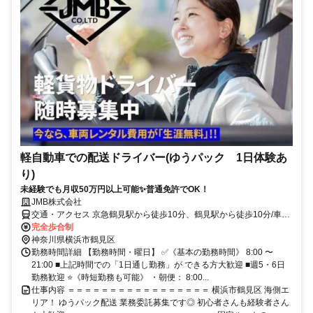
軽自動車での配送ドライバー(ゆうパック 1日体験あ
り)
未経験でも月収50万円以上可能✨普通免許でOK！
JMB株式会社
交通・アクセス 京急鶴見駅から徒歩10分、鶴見駅から徒歩10分/車通
勤OK
完全歩合制
神奈川県横浜市鶴見区
勤務時間詳細 【勤務時間・曜日】 ✅《基本の勤務時間》 8:00 〜
21:00 ■上記時間での「1日通し勤務」が できる方大歓迎 ■週5・6日
勤務歓迎 ⭐《時短勤務も可能》 ・朝便： 8:00...
仕事内容 ＝＝＝＝＝＝＝＝＝＝＝＝＝＝＝＝＝ 横浜市鶴見区 海側エ
リア！ ゆうパック配送 業務委託募集です◎ 初心者さんも経験者さん