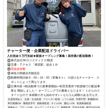
チャーター便・企業配送ドライバー
入社祝金５万円支給★新規オープニング募集！高待遇の配送勤務！
株式会社SKロジスティクス/鶴見
交通・アクセス 「鶴見駅」徒歩１分
完全歩合制
神奈川県横浜市鶴見区
勤務時間詳細 8：00～18：00（実働８ｈ） ※請けるチャーター、ス
ポットによって異なります。
仕事内容 ⭐軽自動車での新事業開始⭐ 町田営業所で軽貨物での配送事
業を 開始しました！ オープニングでの募集となります！ １からのス
タートなので 未経験の方も始めやすい♪ もちろん経験のある方も大...
社員登用あり
主婦・主夫歓迎
フリーター歓迎
シフト自由
学歴不問
車通勤OK
即日勤務OK
職場見学可
経験者歓迎
ネイルOK
週払いOK
有資格者歓迎
研修あり
ブランクOK
オープニングスタッフ
長期歓迎
完全歩合制
駅近5分以内