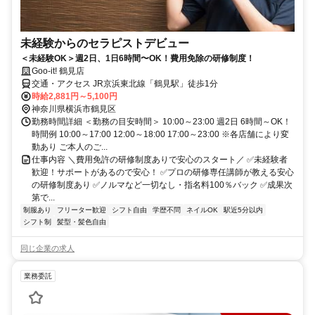
未経験からのセラピストデビュー
＜未経験OK＞週2日、1日6時間〜OK！費用免除の研修制度！
Goo-it! 鶴見店
交通・アクセス JR京浜東北線「鶴見駅」徒歩1分
時給2,881円～5,100円
神奈川県横浜市鶴見区
勤務時間詳細 ＜勤務の目安時間＞ 10:00～23:00 週2日 6時間～OK！
時間例 10:00～17:00 12:00～18:00 17:00～23:00 ※各店舗により変
動あり ご本人のご...
仕事内容 ＼費用免許の研修制度ありで安心のスタート／ ✅未経験者
歓迎！サポートがあるので安心！ ✅プロの研修専任講師が教える安心
の研修制度あり ✅ノルマなど一切なし・指名料100％バック ✅成果次
第で...
制服あり
フリーター歓迎
シフト自由
学歴不問
ネイルOK
駅近5分以内
シフト制
髪型・髪色自由
同じ企業の求人
業務委託