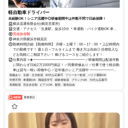
軽自動車ドライバー
未経験OK！シニア活躍中◎研修期間中は件数不問で日給保障！
横浜流通有限会社(鶴見営業所)
交通・アクセス 「生麦駅」徒歩10分 ＊車通勤・バイク通勤OK 車両
車庫/鶴見区生麦or神奈川区三枚町
完全歩合制
神奈川県横浜市鶴見区
勤務時間詳細 【勤務時間】 月曜～土曜 7：00～17：00 ＊上記時間内
での勤務です！ 週１日～フルタイムまで 働き方は自由◎ 目標収入な
どお気軽にご相談下さい！ 稼げるコースをご紹介します！
仕事内容 ⭐★━━━━━━━━━━━━━━━ ✅研修期間は配達件数
に関わらず日給2万1000円保証！ ✅同乗研修あり ✅仕事で使う軽自動
車は貸与 ✅軽い荷物中心 ✅定年後のシニア活躍中 ━━━━━━━...
制服あり
主婦・主夫歓迎
60代も応募可
フリーター歓迎
バイク通勤OK
学歴不問
車通勤OK
職場見学可
経験者歓迎
ブランクOK
70代も応募可
長期歓迎
完全歩合制
ピアスOK
髪型・髪色自由
業務委託