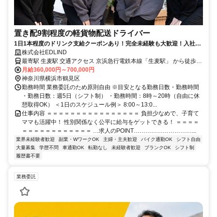
置き配9割程度の軽貨物配送ドライバー
1日1本程度のドリンク支給クーポンあり！完全未経験も大歓迎！入社3
ヶ月以内に90％が月50万円を達成しています。
株式会社EDLIND
最寄駅 生麦駅 交通アクセス 京浜急行電鉄本線「生麦駅」 から徒歩5
月給360,000円～700,000円
分 ●転勤なし ●車・バイク通勤OK
神奈川県横浜市鶴見区
勤務時間 業務委託のため原則自由 ※目安となる勤務日数・勤務時間
・勤務日数：週5日（シフト制） ・勤務時間：8時～20時（自由に休
憩取得OK） ＜1日のスケジュール例＞ 8:00～13:0...
仕事内容 ＝＝＝＝＝＝＝＝＝＝＝＝＝＝＝＝ 負担少なめで、子育て
ママも活躍中！ 性別関係なく公平に給与をゲットできる！ ＝＝＝＝
＝＝＝＝＝＝＝＝＝＝＝＝ …求人のPOINT…………………………...
業界未経験者歓迎
副業・WワークOK
主婦・主夫歓迎
バイク通勤OK
シフト自由
大量募集
学歴不問
車通勤OK
転勤なし
未経験者歓迎
ブランクOK
シフト制
履歴書不要
業務委託