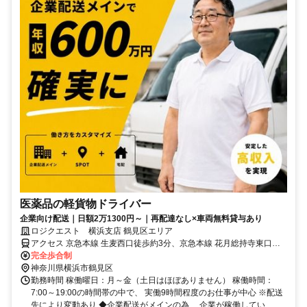
医薬品の軽貨物ドライバー
企業向け配送｜日額2万1300円～｜再配達なし×車両無料貸与あり
ロジクエスト 横浜支店 鶴見区エリア
アクセス 京急本線 生麦西口徒歩約3分、京急本線 花月総持寺東口徒
歩約11分、ＪＲ鶴見線 国道徒歩約12分
完全歩合制
神奈川県横浜市鶴見区
勤務時間 稼働曜日：月～金（土日はほぼありません） 稼働時間：
7:00～19:00の時間帯の中で、 実働9時間程度のお仕事が中心 ※配送
先により変動あり ◆企業配送がメインの為、 企業が稼働してい...