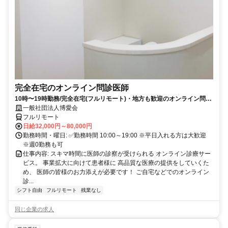
完全在宅のオンライン問診医師
10時〜19時勤務/完全在宅(フルリモート)・地方も歓迎のオンライン問診
業務
一般社団法人博愛会
フルリモート
日給32,000円～80,000円
勤務時間・曜日: ✅勤務時間 10:00～19:00 ※平日入れる方は大歓迎
※週0勤務も可
仕事内容: スキマ時間に医師の診察が受けられる オンライン診療サー
ビス。 事業拡大に向けて患者様に 高品質な医療の提供をしていくた
め、 医師の皆様のお力添えが必要です！ ご自宅などでのオンライン
診...
シフト自由
フルリモート
残業なし
同じ企業の求人