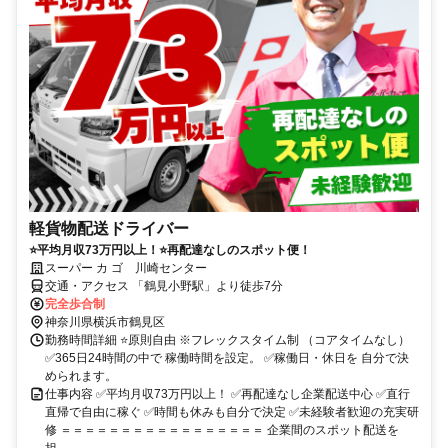
軽貨物配送ドライバー
⭐平均月収73万円以上！⭐再配達なしのスポット便！
スーパー カ ゴ 川崎センター
交通・アクセス 「鶴見小野駅」より徒歩7分
完全歩合制
神奈川県横浜市鶴見区
勤務時間詳細 ⭐原則自由 ※フレックスタイム制 （コアタイムなし）
✅365日24時間の中で 稼働時間を設定。 ✅稼働日・休日を 自分で決
められます。
仕事内容 ✅平均月収73万円以上！ ✅再配達なし企業配送中心 ✅直行
直帰で自由に稼ぐ ✅時間も休みも自分で決定 ✅未経験者歓迎の充実研
修 ＝＝＝＝＝＝＝＝＝＝＝＝＝＝＝＝＝ 企業間のスポット配送を