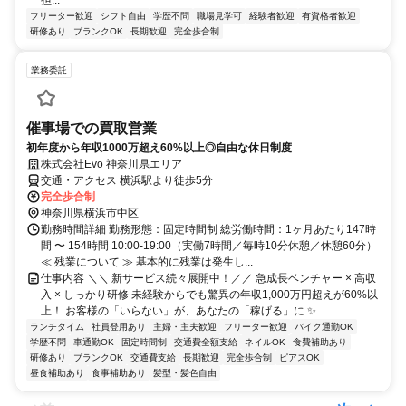
担...
フリーター歓迎
シフト自由
学歴不問
職場見学可
経験者歓迎
有資格者歓迎
研修あり
ブランクOK
長期歓迎
完全歩合制
業務委託
催事場での買取営業
初年度から年収1000万超え60%以上◎自由な休日制度
株式会社Evo 神奈川県エリア
交通・アクセス 横浜駅より徒歩5分
完全歩合制
神奈川県横浜市中区
勤務時間詳細 勤務形態：固定時間制 総労働時間：1ヶ月あたり147時
間 〜 154時間 10:00-19:00（実働7時間／毎時10分休憩／休憩60分）
≪ 残業について ≫ 基本的に残業は発生し...
仕事内容 ＼＼ 新サービス続々展開中！／／ 急成長ベンチャー × 高収
入 × しっかり研修 未経験からでも驚異の年収1,000万円超えが60%以
上！ お客様の「いらない」が、あなたの「稼げる」に ✨...
ランチタイム
社員登用あり
主婦・主夫歓迎
フリーター歓迎
バイク通勤OK
学歴不問
車通勤OK
固定時間制
交通費全額支給
ネイルOK
食費補助あり
研修あり
ブランクOK
交通費支給
長期歓迎
完全歩合制
ピアスOK
昼食補助あり
食事補助あり
髪型・髪色自由