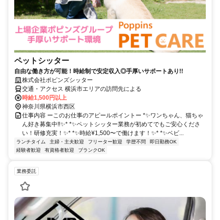
ペットシッター
自由な働き方が可能！時給制で安定収入◎手厚いサポートあり!!
株式会社ポピンズシッター
交通・アクセス 横浜市エリアの訪問先による
時給1,500円以上
神奈川県横浜市西区
仕事内容 ーこのお仕事のアピールポイントー *✨ワンちゃん、猫ちゃ
ん好き募集中‼✨* *✨ペットシッター業務が初めてでもご安心くださ
い！研修充実！✨* *✨時給¥1,500〜で働けます！✨* *✨ベビ...
ランチタイム
主婦・主夫歓迎
フリーター歓迎
学歴不問
即日勤務OK
経験者歓迎
有資格者歓迎
ブランクOK
業務委託