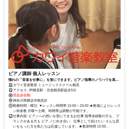
ピアノ講師 個人レッスン
憧れの「音楽を仕事に」を形にできます。ピアノ指導のノウハウを高め
ながら長く活躍できる環境です。個別相談会にお越しください。
カワイ音楽教室 ミュージックスクール鶴見
アクセス: JR鶴見駅・京急鶴見駅徒歩5分
完全歩合制
神奈川県横浜市鶴見区
勤務時間・曜日: ▼レッスン時間帯 15:00～20:00 ★教場によりレッス
ン枠多数 月曜〜土曜、時間帯は調整が可能です。
仕事内容: ピアノへの想いを形にできるお仕事 指導未経験の方も、ブ
ランクがある方も ピア ノに向き合い、仕事として続けたい そんな思
いをもった方を私たちは応援しています。 ■ 教室時間 15:00...