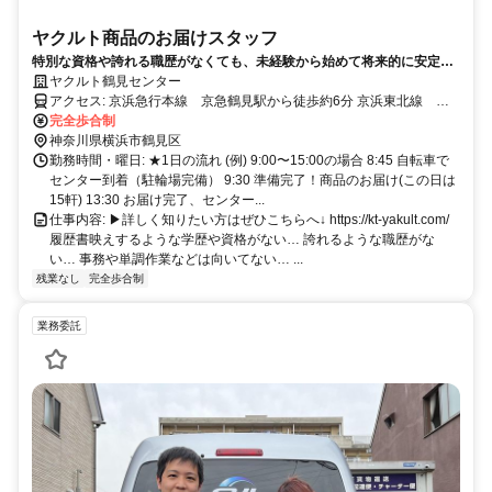
ヤクルト商品のお届けスタッフ
特別な資格や誇れる職歴がなくても、未経験から始めて将来的に安定し
た収入基盤を得られるお仕事です。お届け中は一人で気楽に、困ったと
ヤクルト鶴見センター
きは仲間に相談できます。まずは見学会に！
アクセス: 京浜急行本線 京急鶴見駅から徒歩約6分 京浜東北線 鶴
見駅から徒歩約7分
完全歩合制
神奈川県横浜市鶴見区
勤務時間・曜日: ★1日の流れ (例) 9:00〜15:00の場合 8:45 自転車で
センター到着（駐輪場完備） 9:30 準備完了！商品のお届け(この日は
15軒) 13:30 お届け完了、センター...
仕事内容: ▶詳しく知りたい方はぜひこちらへ↓ https://kt-yakult.com/
履歴書映えするような学歴や資格がない… 誇れるような職歴がな
い… 事務や単調作業などは向いてない… ...
残業なし
完全歩合制
業務委託