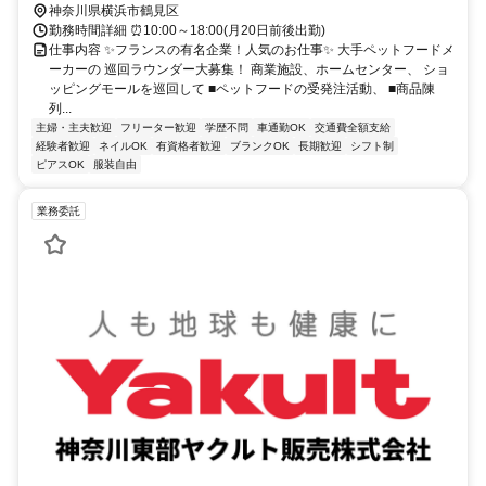
神奈川県横浜市鶴見区
勤務時間詳細 ⏰10:00～18:00(月20日前後出勤)
仕事内容 ✨フランスの有名企業！人気のお仕事✨ 大手ペットフードメ
ーカーの 巡回ラウンダー大募集！ 商業施設、ホームセンター、 ショ
ッピングモールを巡回して ■ペットフードの受発注活動、 ■商品陳
列...
主婦・主夫歓迎
フリーター歓迎
学歴不問
車通勤OK
交通費全額支給
経験者歓迎
ネイルOK
有資格者歓迎
ブランクOK
長期歓迎
シフト制
ピアスOK
服装自由
業務委託