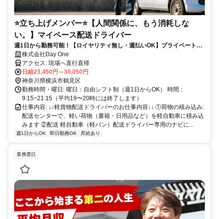
⭐️立ち上げメンバー⭐️【人間関係に、もう消耗しな
い。】マイペース配送ドライバー
週1日から勤務可能！【ロイヤリティ無し・週払いOK】プライベートも
充実！
株式会社Day One
アクセス: 現場へ直行直帰
日給23,450円～30,050円
神奈川県横浜市鶴見区
勤務時間・曜日: 曜日：自由シフト制（週1日からOK） 時間：
9:15~21:15（平均19〜20時には終了します）
仕事内容: ↓↓軽貨物配送ドライバーのお仕事内容↓↓ ①荷物の積み込み:
配送センターで、軽い荷物（書籍・日用品など）を軽自動車に積み込
みます ②配送 軽自動車（軽バン）配送ドライバー専用のナビに...
週1日からOK
即日勤務OK
昇給あり
業務委託