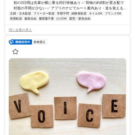
初の3日間は先輩が横に乗る同行研修あり ✅ 荷物の約8割が置き配で
対面の手間が少ない ✅ アプリのナビでルート案内あり・道を覚える...
主婦・主夫歓迎
フリーター歓迎
学歴不問
経験者歓迎
ネイルOK
ブランクOK
長期歓迎
服装自由
履歴書不要
ひげOK
髪型・髪色自由
同じ企業の求人
業務委託