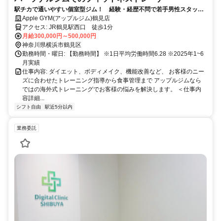
駅チカで通いやすい個室型ジム！ 経験・経歴不問で若手男性スタッフ
活躍中！「平均報酬30万円以上」「※2025年4月実績」
Apple GYM(アップルジム)鶴見店
アクセス: JR鶴見駅西口 徒歩1分
月給300,000円～500,000円
神奈川県横浜市鶴見区
勤務時間・曜日: 【勤務時間】 ※1日平均労働時間6.28 ※2025年1~6
月実績
仕事内容: ダイエット、ボディメイク、機能改善など、 お客様のニー
ズに合わせたトレーニング指導から食事管理まで アップルジムなら
ではの海外式トレーニングでお客様の悩みを解決します。 ＜仕事内
容詳細...
シフト自由
駅近5分以内
業務委託