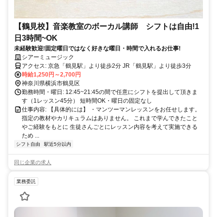
【鶴見校】音楽教室のボーカル講師 シフトは自由!1
日3時間~OK
未経験歓迎!固定曜日ではなく好きな曜日・時間で入れるお仕事!
シアーミュージック
アクセス: 京急「鶴見駅」より徒歩2分 JR「鶴見駅」より徒歩3分
時給1,250円～2,700円
神奈川県横浜市鶴見区
勤務時間・曜日: 12:45~21:45の間で任意にシフトを提出して頂きま
す（1レッスン45分） 短時間OK・曜日の固定なし
仕事内容: 【具体的には】 ・マンツーマンレッスンをお任せします。
指定の教材やカリキュラムはありません。 これまで学んできたこと
やご経験をもとに 生徒さんごとにレッスン内容を考えて実施できる
ため ...
シフト自由
駅近5分以内
同じ企業の求人
業務委託