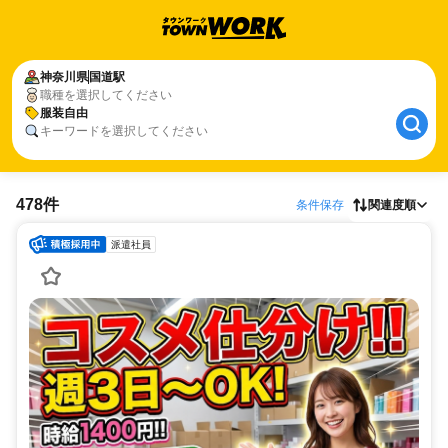
神奈川県
国道駅
職種を選択してください
服装自由
キーワードを選択してください
478件
条件保存
関連度順
派遣社員