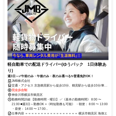
軽自動車での配送ドライバー(ゆうパック 1日体験あ
り)
週3日～✅午前のみ・午後のみ・夜のみ選べる✨普通免許OK！
JMB株式会社
交通・アクセス 京急鶴見駅から徒歩10分、鶴見駅から徒歩10分/車通
勤OK
完全歩合制
神奈川県横浜市鶴見区
勤務時間詳細 【勤務時間・曜日】 ✅《基本の勤務時間》 8:00 〜
21:00 ■週3日～勤務OK ⭐《時短勤務も可能》 ・朝便： 8:00 〜 13:00
・昼便： 14:00 〜 17:00...
仕事内容 ＝＝＝＝＝＝＝＝＝＝＝＝＝＝＝＝＝ 横浜市鶴見区 海側エ