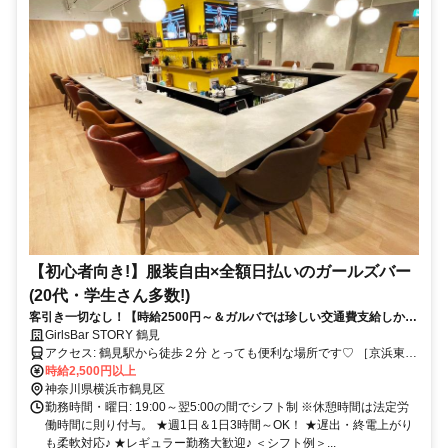
【初心者向き!】服装自由×全額日払いのガールズバー
(20代・学生さん多数!)
客引き一切なし！【時給2500円～＆ガルバでは珍しい交通費支給しかも
全額！】大手グループなので安心／綺麗な店舗でストレスなく働けます♪
GirlsBar STORY 鶴見
アクセス: 鶴見駅から徒歩２分 とっても便利な場所です♡ ［京浜東北
線］［鶴見線］［京急本線］が使えて アクセスもバッチリ！ さら
時給2,500円以上
に、新丸子駅・武蔵小杉駅・元住吉駅 日吉駅・綱島駅・大倉山駅・
神奈川県横浜市鶴見区
菊名駅 妙蓮寺駅・白楽駅・東白楽駅・反町駅 戸塚駅・関内駅・横浜
勤務時間・曜日: 19:00～翌5:00の間でシフト制 ※休憩時間は法定労
駅からも 通いやすいから安心です♪ ꘎
働時間に則り付与。 ★週1日＆1日3時間～OK！ ★遅出・終電上がり
♡━━━━━━━━━━━━━━━♡꘎
も柔軟対応♪ ★レギュラー勤務大歓迎♪ ＜シフト例＞...