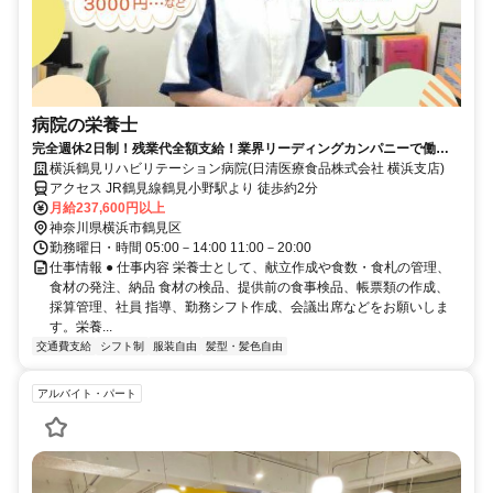
病院の栄養士
完全週休2日制！残業代全額支給！業界リーディングカンパニーで働き
ませんか？！
横浜鶴見リハビリテーション病院(日清医療食品株式会社 横浜支店)
アクセス JR鶴見線鶴見小野駅より 徒歩約2分
月給237,600円以上
神奈川県横浜市鶴見区
勤務曜日・時間 05:00－14:00 11:00－20:00
仕事情報 ● 仕事内容 栄養士として、献立作成や食数・食札の管理、
食材の発注、納品 食材の検品、提供前の食事検品、帳票類の作成、
採算管理、社員 指導、勤務シフト作成、会議出席などをお願いしま
す。栄養...
交通費支給
シフト制
服装自由
髪型・髪色自由
アルバイト・パート