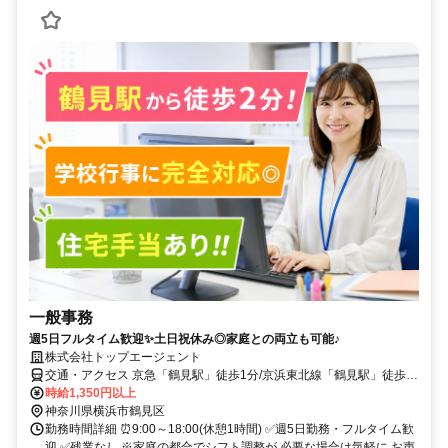
一般事務
週5日フルタイム歓迎✨土日祝休み◎家庭との両立も可能♪
株式会社トップエージェント
交通・アクセス 京急「鶴見駅」徒歩1分/京浜東北線「鶴見駅」徒歩2
分 ✅交通費全額支給
時給1,350円以上
神奈川県横浜市鶴見区
勤務時間詳細 ⏰9:00～18:00(休憩1時間) ✅週5日勤務・フルタイム歓
迎 ✅残業なし ※家庭の都合でシフト調整が 必要な場合は気軽に お声