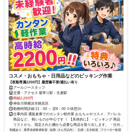
コスメ・おもちゃ・日用品などのピッキング作業
【夜勤専属2200円】履歴書不要/週払い有り
アールジースタッフ
交通・アクセス 最寄り駅：生麦駅
時給2,200円
神奈川県横浜市鶴見区
勤務時間詳細 21：00 ～ 翌6：00 ※休憩1h
仕事内容 通販倉庫でのカンタン軽作業 おもちゃやコスメ、アパレル
商品など、 軽いものが中心です ！ 【具体的に】 ・ピッキング 商品
リストから、指定された棚から必要な商品を取り出します。 ・仕分...
制服あり
業界未経験者歓迎
短期（3ヵ月以内）
主婦・主夫歓迎
フリーター歓迎