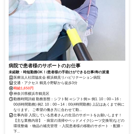
病院で患者様のサポートのお仕事
未経験・時短勤務OK！/患者様の手助けができる仕事/寿の派遣
医療法人社団協友会 横浜鶴見リハビリテーション病院
交通・アクセス 鶴見小野駅から徒歩3分
時給1,650円
神奈川県横浜市鶴見区
勤務時間詳細 勤務形態：シフト制 ≪シフト例≫ 例1. 10：00～16：
00(6時間勤務) 例2. 10：00～14：00(4時間勤務) 上記はあくまで例に
なります。 ご希望の働き方に合わせて勤...
仕事内容 入院している患者さんの生活のサポートをお願いします！
【主な業務内容】 ・病室の清掃やベッドメイク(シーツ交換等)などの
環境整備 ・物品の補充管理 ・入院患者様の移動のサポート ・配膳・
下...