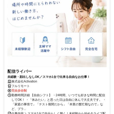
配信ライバー
未経験・顔出しなしOK／スマホ1台で出来る自由なお仕事！
株式会社Activation
フルリモート
完全歩合制
勤務時間詳細 【自由シフト】 ・24時間、いつでも好きな時間に配信
してOK！ ・「休みたい」と思った日は自由に休んで大丈夫です。 ・
「家庭の事情で」「テスト期間だから」「本業の繁忙期なので」な
ど、プラ...
仕事内容 ＼スマホ1台で自分らしく輝く！未経験から始めるライブ配