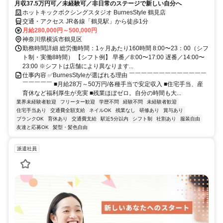
月収37.5万円可／未経験可／非日常のステージで新しい自分へ
ホットキックボクシングスタジオ BurnesStyle 鶴見店
交通・アクセス JR各線「鶴見駅」から徒歩1分
月給280,000円～500,000円
神奈川県横浜市鶴見区
勤務時間詳細 総労働時間：1ヶ月あたり160時間 8:00〜23：00（シフ
ト制・実働8時間） 【シフト例】 早番／8:00〜17:00 遅番／14:00〜
23:00 ※シフトは店舗により異なります...
仕事内容 ✅BurnesStyleが選ばれる理由 ￣￣￣￣￣￣￣￣￣￣￣￣￣
￣￣￣￣￣ ■月給28万～50万円/各種手当で安定収入 ■住宅手当、産
育休など福利厚生が充実 ■残業ほぼゼロ。自分の時間も大...
業界未経験者歓迎
フリーター歓迎
学歴不問
経験不問
未経験者歓迎
住宅手当あり
交通費全額支給
ネイルOK
残業なし
研修あり
賞与あり
ブランクOK
育休あり
交通費支給
駅近5分以内
シフト制
社割あり
服装自由
友達と応募OK
髪型・髪色自由
派遣社員