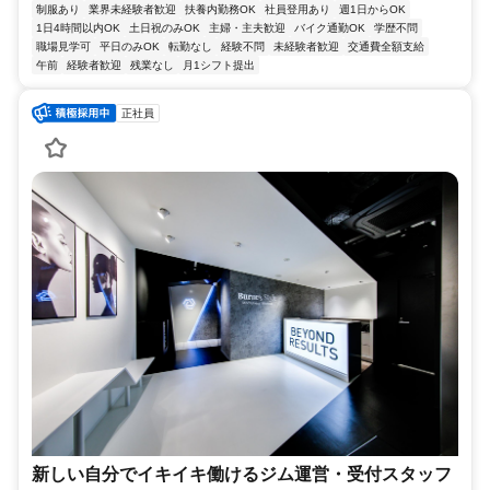
制服あり
業界未経験者歓迎
扶養内勤務OK
社員登用あり
週1日からOK
1日4時間以内OK
土日祝のみOK
主婦・主夫歓迎
バイク通勤OK
学歴不問
職場見学可
平日のみOK
転勤なし
経験不問
未経験者歓迎
交通費全額支給
午前
経験者歓迎
残業なし
月1シフト提出
正社員
新しい自分でイキイキ働けるジム運営・受付スタッフ