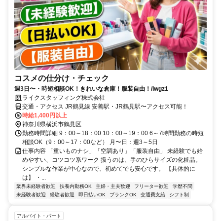
コスメの仕分け・チェック
週3日〜・時短相談OK！きれいな倉庫！服装自由！/lwgz1
ライクスタッフィング株式会社
交通・アクセス JR鶴見線 安善駅・JR鶴見駅〜アクセス可能！
時給1,400円以上
神奈川県横浜市鶴見区
勤務時間詳細 9：00～18：00 10：00～19：00 6～7時間勤務の時短
相談OK（9：00～17：00など） 月〜日：週3～5日
仕事内容 「重いものナシ」「空調あり」「服装自由」 未経験でも始
めやすい、コツコツ系ワーク 扱うのは、手のひらサイズの化粧品。
シンプルな作業が中心なので、初めてでも安心です。 【具体的に
は】 ・...
業界未経験者歓迎
扶養内勤務OK
主婦・主夫歓迎
フリーター歓迎
学歴不問
未経験者歓迎
経験者歓迎
即日払いOK
ブランクOK
交通費支給
シフト制
アルバイト・パート