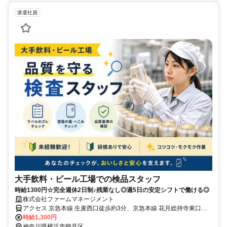
派遣社員
大手飲料・ビール工場での検品スタッフ
時給1300円☆完全週休2日制♪残業なし◎週5日の安定シフトで働ける◎
株式会社ファームマネージメント
アクセス 京急本線 生麦西口徒歩約3分、京急本線 花月総持寺東口徒
歩約11分、ＪＲ鶴見線 国道徒歩約12分 京急本線「生麦駅」より徒歩
時給1,300円
5分
神奈川県横浜市鶴見区