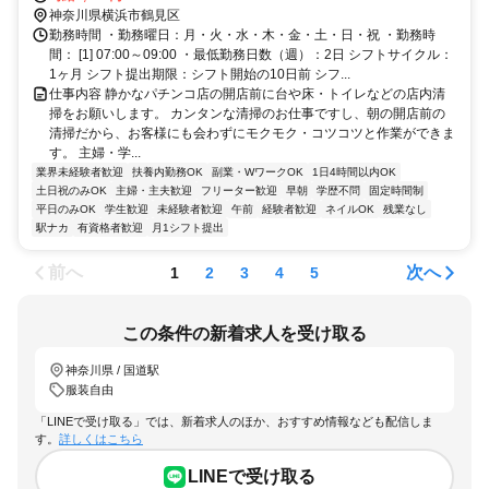
分
神奈川県横浜市鶴見区
勤務時間 ・勤務曜日：月・火・水・木・金・土・日・祝 ・勤務時
間： [1] 07:00～09:00 ・最低勤務日数（週）：2日 シフトサイクル：
1ヶ月 シフト提出期限：シフト開始の10日前 シフ...
仕事内容 静かなパチンコ店の開店前に台や床・トイレなどの店内清
掃をお願いします。 カンタンな清掃のお仕事ですし、朝の開店前の
清掃だから、お客様にも会わずにモクモク・コツコツと作業ができま
す。 主婦・学...
業界未経験者歓迎
扶養内勤務OK
副業・WワークOK
1日4時間以内OK
土日祝のみOK
主婦・主夫歓迎
フリーター歓迎
早朝
学歴不問
固定時間制
平日のみOK
学生歓迎
未経験者歓迎
午前
経験者歓迎
ネイルOK
残業なし
駅ナカ
有資格者歓迎
月1シフト提出
前へ
次へ
1
2
3
4
5
この条件の新着求人を受け取る
神奈川県 / 国道駅
服装自由
「LINEで受け取る」では、新着求人のほか、おすすめ情報なども配信しま
す。
詳しくはこちら
LINEで受け取る