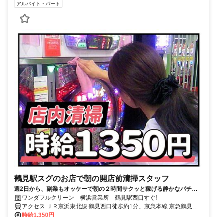
アルバイト・パート
鶴見駅スグのお店で朝の開店前清掃スタッフ
週2日から、副業もオッケーで朝の２時間サクッと稼げる静かなパチン
コ店での開店前清掃！＊未成年は勤務できません
ワンダフルクリーン 横浜営業所 鶴見駅西口すぐ!
アクセス ＪＲ京浜東北線 鶴見西口徒歩約1分、京急本線 京急鶴見西
口徒歩約6分、京急本線 花月総持寺西口徒歩約13分 鶴見駅西口徒歩1
時給1,350円