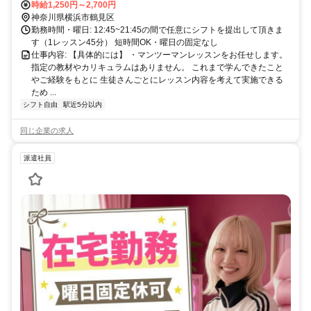
時給1,250円～2,700円
神奈川県横浜市鶴見区
勤務時間・曜日: 12:45~21:45の間で任意にシフトを提出して頂きま
す（1レッスン45分） 短時間OK・曜日の固定なし
仕事内容: 【具体的には】 ・マンツーマンレッスンをお任せします。
指定の教材やカリキュラムはありません。 これまで学んできたこと
やご経験をもとに 生徒さんごとにレッスン内容を考えて実施できる
ため ...
シフト自由
駅近5分以内
同じ企業の求人
派遣社員