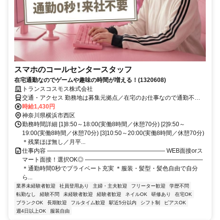
スマホのコールセンタースタッフ
在宅通勤なのでゲームや趣味の時間が増える！(1320608)
トランスコスモス株式会社
交通・アクセス 勤務地は募集元拠点／在宅のお仕事なので通勤不
要！
時給1,430円
神奈川県横浜市西区
勤務時間詳細 [1]8:50～18:00(実働8時間／休憩70分) [2]9:50～
19:00(実働8時間／休憩70分) [3]10:50～20:00(実働8時間／休憩70分)
＊残業ほぼ無し／月平...
仕事内容 ―――――――――――――――――――― WEB面接orス
マート面接！選択OK◎ ――――――――――――――――――――
＊通勤時間0秒でプライベート充実 ＊服装・髪型・髪色自由で自分
ら...
業界未経験者歓迎
社員登用あり
主婦・主夫歓迎
フリーター歓迎
学歴不問
転勤なし
経験不問
未経験者歓迎
経験者歓迎
ネイルOK
研修あり
在宅OK
ブランクOK
長期歓迎
フルタイム歓迎
駅近5分以内
シフト制
ピアスOK
週4日以上OK
服装自由