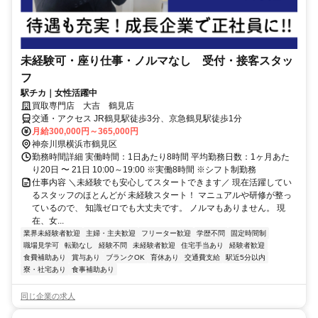
未経験可・座り仕事・ノルマなし 受付・接客スタッ
フ
駅チカ｜女性活躍中
買取専門店 大吉 鶴見店
交通・アクセス JR鶴見駅徒歩3分、京急鶴見駅徒歩1分
月給300,000円～365,000円
神奈川県横浜市鶴見区
勤務時間詳細 実働時間：1日あたり8時間 平均勤務日数：1ヶ月あた
り20日 〜 21日 10:00～19:00 ※実働8時間 ※シフト制勤務
仕事内容 ＼未経験でも安心してスタートできます／ 現在活躍してい
るスタッフのほとんどが 未経験スタート！ マニュアルや研修が整っ
ているので、 知識ゼロでも大丈夫です。 ノルマもありません。 現
在、女...
業界未経験者歓迎
主婦・主夫歓迎
フリーター歓迎
学歴不問
固定時間制
職場見学可
転勤なし
経験不問
未経験者歓迎
住宅手当あり
経験者歓迎
食費補助あり
賞与あり
ブランクOK
育休あり
交通費支給
駅近5分以内
寮・社宅あり
食事補助あり
同じ企業の求人