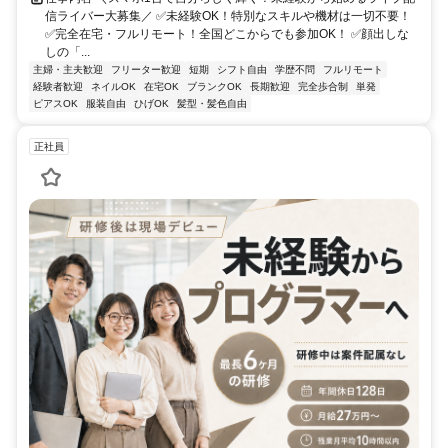
信ライバー大募集／ ✅未経験OK！特別なスキルや機材は一切不要！
✅完全在宅・フルリモート！全国どこからでも参加OK！ ✅顔出しな
しの「...
主婦・主夫歓迎
フリーター歓迎
短期
シフト自由
学歴不問
フルリモート
経験者歓迎
ネイルOK
在宅OK
ブランクOK
長期歓迎
完全歩合制
単発
ピアスOK
服装自由
ひげOK
髪型・髪色自由
正社員