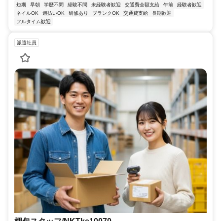
短期
早朝
学歴不問
経験不問
未経験者歓迎
交通費全額支給
午前
経験者歓迎
ネイルOK
週払いOK
研修あり
ブランクOK
交通費支給
長期歓迎
フルタイム歓迎
派遣社員