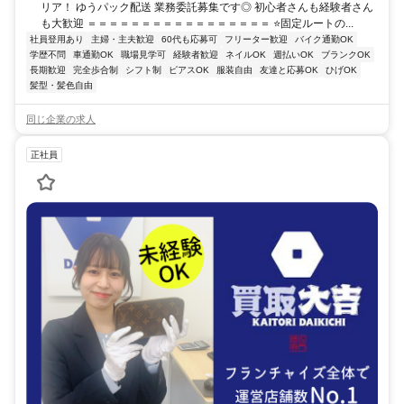
リア！ ゆうパック配送 業務委託募集です◎ 初心者さんも経験者さん
も大歓迎 ＝＝＝＝＝＝＝＝＝＝＝＝＝＝＝＝＝ ⭐固定ルートの...
社員登用あり
主婦・主夫歓迎
60代も応募可
フリーター歓迎
バイク通勤OK
学歴不問
車通勤OK
職場見学可
経験者歓迎
ネイルOK
週払いOK
ブランクOK
長期歓迎
完全歩合制
シフト制
ピアスOK
服装自由
友達と応募OK
ひげOK
髪型・髪色自由
同じ企業の求人
正社員