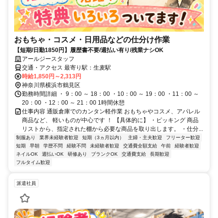
おもちゃ・コスメ・日用品などの仕分け作業
【短期/日勤1850円】履歴書不要/週払い有り/残業ナシOK
アールジースタッフ
交通・アクセス 最寄り駅：生麦駅
時給1,850円～2,313円
神奈川県横浜市鶴見区
勤務時間詳細 ・ 9：00 ～ 18：00 ・10：00 ～ 19：00 ・11：00 ～
20：00 ・12：00 ～ 21：00 1時間休憩
仕事内容 通販倉庫でのカンタン軽作業 おもちゃやコスメ、アパレル
商品など、 軽いものが中心です ！ 【具体的に】 ・ピッキング 商品
リストから、指定された棚から必要な商品を取り出します。 ・仕分...
制服あり
業界未経験者歓迎
短期（3ヵ月以内）
主婦・主夫歓迎
フリーター歓迎
短期
早朝
学歴不問
経験不問
未経験者歓迎
交通費全額支給
午前
経験者歓迎
ネイルOK
週払いOK
研修あり
ブランクOK
交通費支給
長期歓迎
フルタイム歓迎
派遣社員