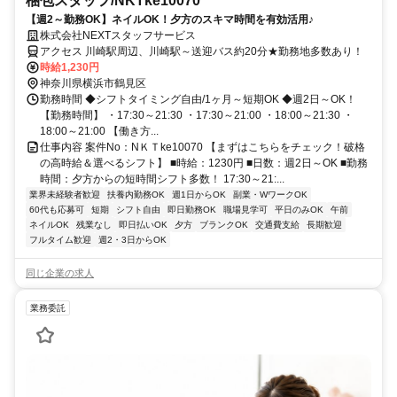
梱包スタッフ/NKTke10070
【週2～勤務OK】ネイルOK！夕方のスキマ時間を有効活用♪
株式会社NEXTスタッフサービス
アクセス 川崎駅周辺、川崎駅～送迎バス約20分★勤務地多数あり！
時給1,230円
神奈川県横浜市鶴見区
勤務時間 ◆シフトタイミング自由/1ヶ月～短期OK ◆週2日～OK！
【勤務時間】 ・17:30～21:30 ・17:30～21:00 ・18:00～21:30 ・
18:00～21:00 【働き方...
仕事内容 案件No：NＫＴke10070 【まずはこちらをチェック！破格
の高時給＆選べるシフト】 ■時給：1230円 ■日数：週2日～OK ■勤務
時間：夕方からの短時間シフト多数！ 17:30～21:...
業界未経験者歓迎
扶養内勤務OK
週1日からOK
副業・WワークOK
60代も応募可
短期
シフト自由
即日勤務OK
職場見学可
平日のみOK
午前
ネイルOK
残業なし
即日払いOK
夕方
ブランクOK
交通費支給
長期歓迎
フルタイム歓迎
週2・3日からOK
同じ企業の求人
業務委託