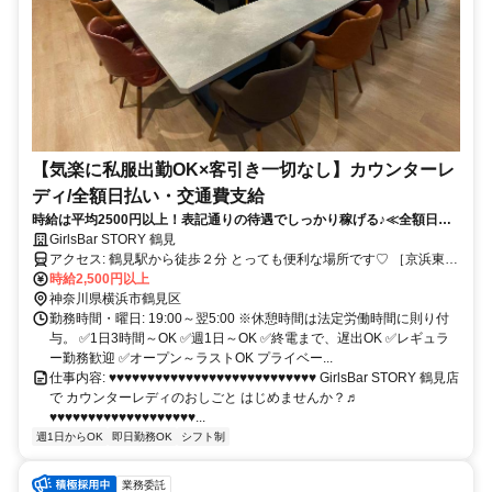
【気楽に私服出勤OK×客引き一切なし】カウンターレ
ディ/全額日払い・交通費支給
時給は平均2500円以上！表記通りの待遇でしっかり稼げる♪≪全額日払
い制/交通費全額支給/軽食代支給♪≫
GirlsBar STORY 鶴見
アクセス: 鶴見駅から徒歩２分 とっても便利な場所です♡ ［京浜東北
線］［鶴見線］［京急本線］が使えて アクセスもバッチリ！ さら
時給2,500円以上
に、新丸子駅・武蔵小杉駅・元住吉駅 日吉駅・綱島駅・大倉山駅・
神奈川県横浜市鶴見区
菊名駅 妙蓮寺駅・白楽駅・東白楽駅・反町駅 戸塚駅・関内駅・横浜
勤務時間・曜日: 19:00～翌5:00 ※休憩時間は法定労働時間に則り付
駅からも 通いやすいから安心です♪ 系列店もたくさん同時募集中！
与。 ✅1日3時間～OK ✅週1日～OK ✅終電まで、遅出OK ✅レギュラ
「戸塚店」「綱島店」「鶴見店」 「中山店」「湘南台店」 「姉
ー勤務歓迎 ✅オープン～ラストOK プライベー...
STORY綱島店」「新丸子店」 あなたにぴったりのお店を教えてね♡
仕事内容: ♥♥♥♥♥♥♥♥♥♥♥♥♥♥♥♥♥♥♥♥♥♥♥♥♥♥♥ GirlsBar STORY 鶴見店
꘎♡━━━━━━━━━━━━━━━♡꘎
で カウンターレディのおしごと はじめませんか？♬
♥♥♥♥♥♥♥♥♥♥♥♥♥♥♥♥♥♥♥...
週1日からOK
即日勤務OK
シフト制
業務委託