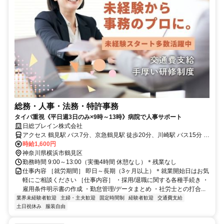
総務・人事・法務・特許事務
タイパ重視《平日週3日のみ×9時～13時》病院で人事サポート
日総ブレイン株式会社
アクセス 鶴見駅 バス7分、京急鶴見駅 徒歩20分、川崎駅 バス15分 ＊
自転車通勤OK
時給1,600円
神奈川県横浜市鶴見区
勤務時間 9:00～13:00（実働4時間 休憩なし）＊残業なし
仕事内容 ［就労期間］ 即日～長期（3ヶ月以上）＊就業開始日はお気
軽にご相談ください ［仕事内容］ ・採用/退職に関する各種手続き ・
雇用条件明示書の作成 ・勤怠管理/データまとめ ・社労士との打合...
業界未経験者歓迎
主婦・主夫歓迎
固定時間制
経験者歓迎
交通費支給
土日祝休み
服装自由