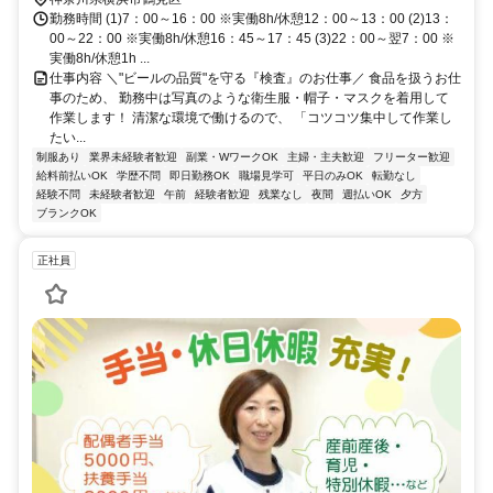
勤務時間 (1)7：00～16：00 ※実働8h/休憩12：00～13：00 (2)13：
00～22：00 ※実働8h/休憩16：45～17：45 (3)22：00～翌7：00 ※
実働8h/休憩1h ...
仕事内容 ＼"ビールの品質"を守る『検査』のお仕事／ 食品を扱うお仕
事のため、 勤務中は写真のような衛生服・帽子・マスクを着用して
作業します！ 清潔な環境で働けるので、 「コツコツ集中して作業し
たい...
制服あり
業界未経験者歓迎
副業・WワークOK
主婦・主夫歓迎
フリーター歓迎
給料前払いOK
学歴不問
即日勤務OK
職場見学可
平日のみOK
転勤なし
経験不問
未経験者歓迎
午前
経験者歓迎
残業なし
夜間
週払いOK
夕方
ブランクOK
正社員