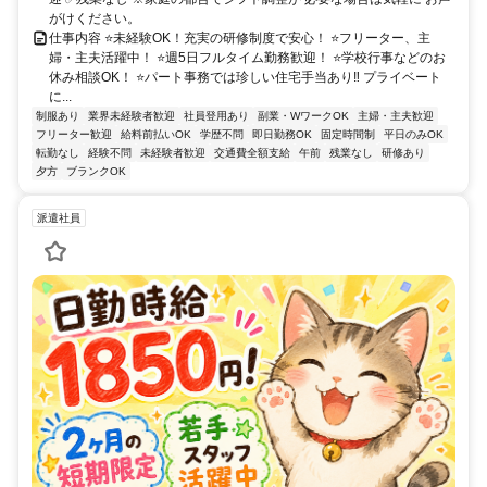
がけください。
仕事内容 ⭐未経験OK！充実の研修制度で安心！ ⭐フリーター、主
婦・主夫活躍中！ ⭐週5日フルタイム勤務歓迎！ ⭐学校行事などのお
休み相談OK！ ⭐パート事務では珍しい住宅手当あり‼ プライベート
に...
制服あり
業界未経験者歓迎
社員登用あり
副業・WワークOK
主婦・主夫歓迎
フリーター歓迎
給料前払いOK
学歴不問
即日勤務OK
固定時間制
平日のみOK
転勤なし
経験不問
未経験者歓迎
交通費全額支給
午前
残業なし
研修あり
夕方
ブランクOK
派遣社員