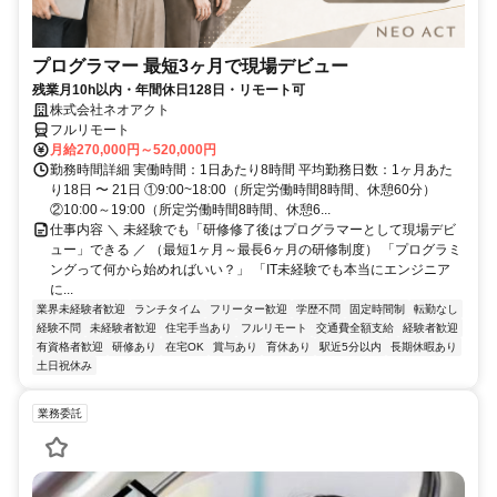
プログラマー 最短3ヶ月で現場デビュー
残業月10h以内・年間休日128日・リモート可
株式会社ネオアクト
フルリモート
月給270,000円～520,000円
勤務時間詳細 実働時間：1日あたり8時間 平均勤務日数：1ヶ月あた
り18日 〜 21日 ①9:00~18:00（所定労働時間8時間、休憩60分）
②10:00～19:00（所定労働時間8時間、休憩6...
仕事内容 ＼ 未経験でも「研修修了後はプログラマーとして現場デビ
ュー」できる ／ （最短1ヶ月～最長6ヶ月の研修制度） 「プログラミ
ングって何から始めればいい？」 「IT未経験でも本当にエンジニア
に...
業界未経験者歓迎
ランチタイム
フリーター歓迎
学歴不問
固定時間制
転勤なし
経験不問
未経験者歓迎
住宅手当あり
フルリモート
交通費全額支給
経験者歓迎
有資格者歓迎
研修あり
在宅OK
賞与あり
育休あり
駅近5分以内
長期休暇あり
土日祝休み
業務委託