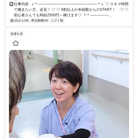
仕事内容: ┏＊――――――――――――――――＊┓ ♡ スキマ時間
で働きたい方、必見！ ♡ ♡ 9割以上が未経験からのSTART！ ♡ ♡
初心者さんでも時給2500円～稼げます♡ ┗＊―――――...
週1日からOK
即日勤務OK
シフト制
派遣社員