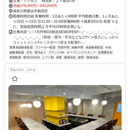
交通・アクセス 「鶴見駅」より徒歩1分
月給278,000円～650,000円
神奈川県横浜市鶴見区
勤務時間詳細 実働時間：1日あたり8時間 平均勤務日数：1ヶ月あた
り20日 〜 22日 ⏰11:30～22:00/実働8時間 ※残業30分/日 程度 ※ま
た、実績残業時間は 月平均20時間未満とな...
仕事内容 ＼✨7月PPBOX鶴見NEWOPEN‼✨／ －_－_－_－_－_－_
－_－_－_－_－_ ⭐昇給・賞与・手当などなど‼⭐ ≫収入にしっかり
コミットメント‼≪ ✨スポーツ好き大歓迎‼✨...
業界未経験者歓迎
フリーター歓迎
学歴不問
経験不問
未経験者歓迎
午前
経験者歓迎
夕方
賞与あり
ブランクOK
オープニングスタッフ
交通費支給
長期歓迎
駅近5分以内
シフト制
深夜
服装自由
髪型・髪色自由
アルバイト・パート