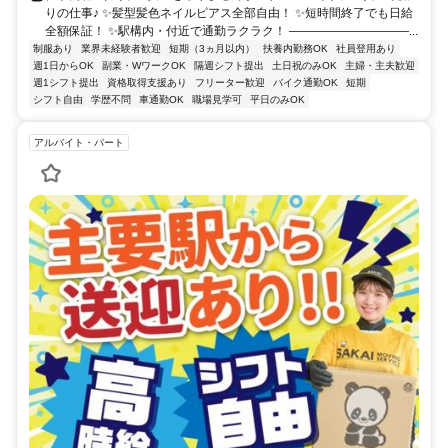
りの仕事♪ ✨髪型髪色ネイルピアス全部自由！ ✨短時間終了でも日給
全額保証！ ✨駅構内・付近で通勤ラクラク！ ――――――――――...
制服あり
業界未経験者歓迎
短期（3ヵ月以内）
扶養内勤務OK
社員登用あり
週1日からOK
副業・WワークOK
隔週シフト提出
土日祝のみOK
主婦・主夫歓迎
週1シフト提出
資格取得支援あり
フリーター歓迎
バイク通勤OK
短期
シフト自由
学歴不問
車通勤OK
職場見学可
平日のみOK
アルバイト・パート