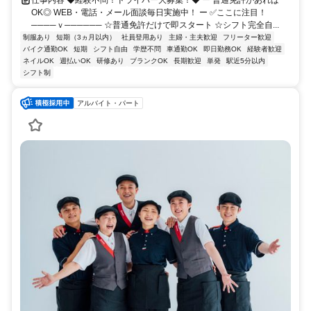
OK◎ WEB・電話・メール面談毎日実施中！ ー ✅ここに注目！
────ｖ────── ☆普通免許だけで即スタート ☆シフト完全自...
制服あり
短期（3ヵ月以内）
社員登用あり
主婦・主夫歓迎
フリーター歓迎
バイク通勤OK
短期
シフト自由
学歴不問
車通勤OK
即日勤務OK
経験者歓迎
ネイルOK
週払いOK
研修あり
ブランクOK
長期歓迎
単発
駅近5分以内
シフト制
アルバイト・パート