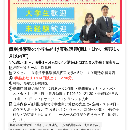
個別指導塾の小学生向け算数講師(週1・1h~、短期1ヶ
月以内可)
＼＼週1・1h～、短期1ヶ月もOK／／講師はほぼ全員大学生！充実サポ
ートで初バイトでも安心◎面接履歴書不要
創英ゼミナール 鶴見校
アクセス ＪＲ京浜東北線 鶴見西口徒歩約5分、ＪＲ鶴見線 鶴見西口
徒歩約5分、ＪＲ横須賀武蔵野連絡線 鶴見西口徒歩約5分
1業務あたり 1,914円以上（コマ 90分）
神奈川県横浜市鶴見区
勤務時間 総労働時間：1週あたり1時間 ・勤務曜日：月・火・水・
木・金・土・日・祝 ・勤務時間： [1] 09:20～21:30 ・最低勤務日数
（週）：1日 シフトサイクル：1ヶ月 シフト提出...
仕事内容 ●個別指導塾で小学生向け算数の先生に● 定期テストや日々
の学習サポートなどで お通い頂く小学生へ、 計算や分数・小数の基
礎などの指導を行います！ 「一人一人の生徒と向き合って、応援し
たい！」...
業界未経験者歓迎
短期（3ヵ月以内）
扶養内勤務OK
社員登用あり
週1日からOK
副業・WワークOK
1日4時間以内OK
土日祝のみOK