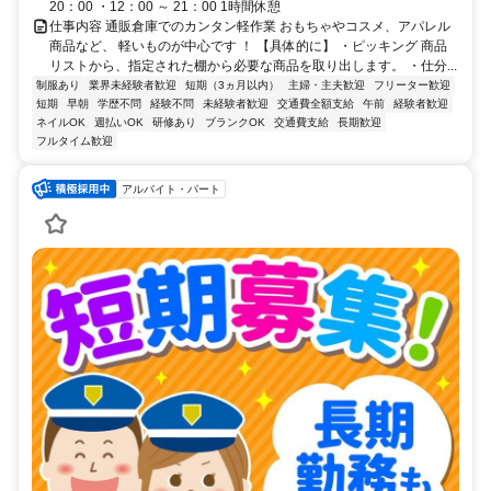
20：00 ・12：00 ～ 21：00 1時間休憩
仕事内容 通販倉庫でのカンタン軽作業 おもちゃやコスメ、アパレル
商品など、 軽いものが中心です ！ 【具体的に】 ・ピッキング 商品
リストから、指定された棚から必要な商品を取り出します。 ・仕分...
制服あり
業界未経験者歓迎
短期（3ヵ月以内）
主婦・主夫歓迎
フリーター歓迎
短期
早朝
学歴不問
経験不問
未経験者歓迎
交通費全額支給
午前
経験者歓迎
ネイルOK
週払いOK
研修あり
ブランクOK
交通費支給
長期歓迎
フルタイム歓迎
アルバイト・パート