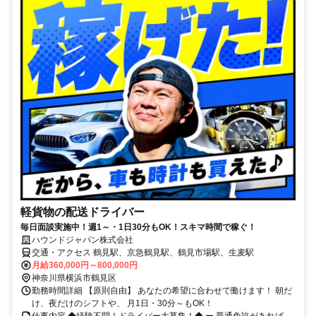
軽貨物の配送ドライバー
毎日面談実施中！週1～・1日30分もOK！スキマ時間で稼ぐ！
ハウンドジャパン株式会社
交通・アクセス 鶴見駅、京急鶴見駅、鶴見市場駅、生麦駅
月給360,000円～800,000円
神奈川県横浜市鶴見区
勤務時間詳細 【原則自由】 あなたの希望に合わせて働けます！ 朝だ
け、夜だけのシフトや、 月1日・30分～もOK！
仕事内容 ◆経験不問！ドライバー大募集！◆ ー 普通免許があれば