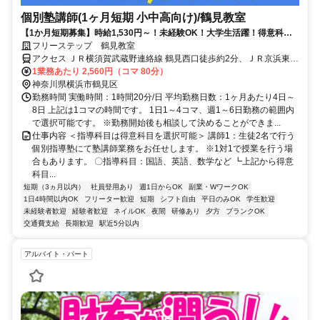
個別塾講師(1ヶ月短期 小中高向け)/鶴見教室
【1か月短期募集】時給1,530円～！未経験OK！大学生活躍！得意科目
のみ◎
フリーステップ 鶴見教室
アクセス ＪＲ横須賀武蔵野連絡線 鶴見西口徒歩約2分、ＪＲ京浜東北
線 鶴見西口徒歩約2分、ＪＲ鶴見線 鶴見西口徒歩約2分 JR京浜東北線
1業務あたり 2,560円（コマ 80分）
「鶴見駅」より徒歩3分
神奈川県横浜市鶴見区
勤務時間 実働時間：1時間20分/日 平均勤務日数：1ヶ月あたり4日～
8日 上記は1コマの時間です。 1日1～4コマ、週1～6日勤務の範囲内
で選択可能です。 ※勤務開始後も相談して決めることができま...
仕事内容 ＜指導科目は得意科目を選択可能＞ 講師1：生徒2名で行う
個別指導塾にて塾講師業務をお任せします。 ※1対1で授業を行う場
合もあります。 〇指導科目：国語、英語、数学など ┗上記から得意
科目...
短期（3ヵ月以内）
社員登用あり
週1日からOK
副業・WワークOK
1日4時間以内OK
フリーター歓迎
短期
シフト自由
平日のみOK
学生歓迎
未経験者歓迎
経験者歓迎
ネイルOK
夜間
研修あり
夕方
ブランクOK
交通費支給
長期歓迎
駅近5分以内
アルバイト・パート