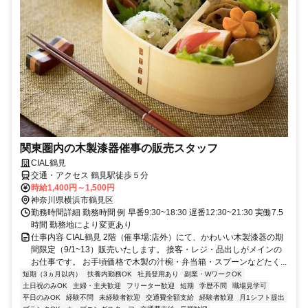
関東圏内の木製漆器催事の販売スタッフ
CIAL鶴見
交通・アクセス 鶴見駅徒歩５分
時給1,400円～1,500円
神奈川県横浜市鶴見区
勤務時間詳細 勤務時間 例 早番9:30~18:30 遅番12:30~21:30 実働7.5
時間 勤務地により変更あり
仕事内容 CIAL鶴見 2階（催事場:店外）にて、かわいい木製漆器の期
間限定（9/1~13）販売いたします。 接客・レジ・品出しがメインの
お仕事です。 お手頃価格で木製の汁椀・弁当箱・スプーンなどたく...
短期（3ヵ月以内）
扶養内勤務OK
社員登用あり
副業・WワークOK
土日祝のみOK
主婦・主夫歓迎
フリーター歓迎
短期
学歴不問
職場見学可
平日のみOK
経験不問
未経験者歓迎
交通費全額支給
経験者歓迎
月1シフト提出