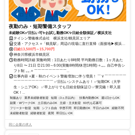
夜勤のみ・短期警備スタッフ
未経験OK✅日払い可✨お試し勤務OK✨日給全額保証／横浜支社
テイシン警備株式会社 横浜支社/鶴見区エリア
交通・アクセス ⭐「鶴見駅」周辺の現場に直行直帰（面接地▶横浜駅
徒歩8分）
日給13,500円～15,700円
神奈川県横浜市鶴見区
勤務時間詳細 実働時間：1日あたり8時間 平均勤務日数：1ヶ月あた
り8日 〜 21日 ⏰21:00～6:00(実働8時間/休憩1時間) ⭐.｡｡. 自己申告シ
フト制 .｡｡.⭐ ￣￣￣￣￣￣￣￣￣...
仕事内容 ⭐夏・秋のイベント警備増加に伴う増員！ ￣Ｖ￣￣￣￣￣￣
￣￣￣￣￣￣￣￣￣￣￣ ✅日払いシステムあり！ ✅短期OK（大学
生・シニアOK） ✅早上がりでも日給全額保証◎ ✅寮完備！即入居
OK！...
制服あり
業界未経験者歓迎
短期（3ヵ月以内）
扶養内勤務OK
週1日からOK
副業・WワークOK
土日祝のみOK
主婦・主夫歓迎
60代も応募可
フリーター歓迎
短期
シフト自由
学歴不問
即日勤務OK
平日のみOK
経験不問
未経験者歓迎
経験者歓迎
夜間
即日払いOK
同じ企業の求人