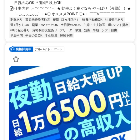
日祝のみOK ＊週4日以上OK
仕事内容 ╭ ◜◝ ͡ ◜◝ ͡ ◜◝ ͡ ◝ ╮ ★ 効率よく稼ぐなら やっぱり【夜勤】！ ★
╰ ◟◞ ͜ ◟ ◞ ͜ ◟◞◞ ͜ ╯ ・●〇 オススメPOINT 〇●・ ￣￣V￣￣￣￣￣￣￣...
制服あり
業界未経験者歓迎
短期（3ヵ月以内）
扶養内勤務OK
社員登用あり
週1日からOK
副業・WワークOK
土日祝のみOK
主婦・主夫歓迎
週1シフト提出
60代も応募可
資格取得支援あり
フリーター歓迎
短期
早朝
シフト自由
学歴不問
平日のみOK
学生歓迎
経験不問
アルバイト・パート