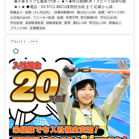
書不要＆ラフな服装でOK＜ ★☆★即日勤務OK！スピード採用可能
★☆★ ◆電話：03-5711-8821/採用担当宛 まで 応募から採...
制服あり
短期（3ヵ月以内）
扶養内勤務OK
週1日からOK
副業・WワークOK
土日祝のみOK
フリーター歓迎
短期
学歴不問
即日勤務OK
平日のみOK
学生歓迎
未経験者歓迎
経験者歓迎
夜間
週払いOK
即日払いOK
研修あり
ブランクOK
交通費支給
アルバイト・パート