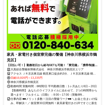
家具・家電付き個室寮完備の警備【神奈川県横浜市鶴
見区】
【日払い可！】勤務初日から給与GETも可能！「寮完備」「携帯/制服貸
与」ですぐ働ける★直行直帰OK★
大真綜合警備保障株式会社 神奈川県横浜市鶴見区エリア
アクセス ＪＲ京浜東北線 鶴見東口徒歩約3分、ＪＲ京浜東北線 鶴見
東口徒歩約3分、ＪＲ京浜東北線 鶴見東口徒歩約3分 神奈川県横浜市
日給10,920円～13,335円
鶴見区エリア(浅野駅、安善駅、海芝浦駅、花月園前駅)
神奈川県横浜市鶴見区
勤務時間 実働時間：8時間/日 平均勤務日数：1ヶ月あたり8日～20日
【勤務時間】 あなたのライフスタイルに合わせて、2つの時間帯から
選べます！ フルタイム（日勤）：8:00～17:00（実働8時...
仕事内容 ■■メリット多数！注目の警備ワーク■■ ＼お金と住まいの悩
み、即解決！／ 個室寮30日間無料！家具家電付きの1Rですぐに新生