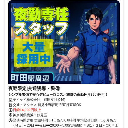
夜勤限定|交通誘導・警備
シンプル警備で安心デビュー◎コスパ抜群の夜勤▶月35万円可！
テイケイ株式会社 町田支社[046]
交通・アクセス 鶴見小野駅周辺/直行直帰OK
日給14,000円以上
神奈川県横浜市鶴見区
勤務時間詳細 実働時間：1日あたり8時間 平均勤務日数：1ヶ月あた
り4日 〜 20日 ■■夜勤■■20:00～5:00(実働8h) ＊週1・２日～OK ＊土