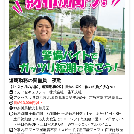
短期勤務の警備員 夜勤
【1～2ヶ月のお試し短期勤務OK】日払いOK！体力の負担少なめ♪
ミカドセキュリティー株式会社 蒲田支社
アクセス ＪＲ京浜東北線 鶴見東口徒歩約3分、京急本線 京急鶴見東
口徒歩約4分、京急本線 花月総持寺東口徒歩約15分
日給13,000円以上
神奈川県横浜市鶴見区
勤務時間 実働時間：8時間/日 平均勤務日数：1ヶ月あたり4日～8日
土日祝勤務できる方大歓迎です!! ・シフト制勤務・週１、2日からOK
・平日のみOK・土日祝のみOK ・WワークOK・フルタイム...
仕事内容 ▽▼▽履歴書不要！スピード採用可能▽▼▽ ＞面接は履歴