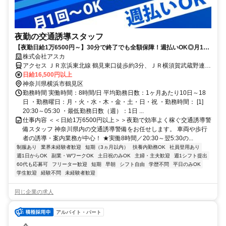
夜勤の交通誘導スタッフ
【夜勤日給1万6500円～】30分で終了でも全額保障！週払いOK◎月1日
～OKの高収入ワーク！
株式会社アスカ
アクセス ＪＲ京浜東北線 鶴見東口徒歩約3分、ＪＲ横須賀武蔵野連絡
線 鶴見東口徒歩約3分、ＪＲ鶴見線 鶴見東口徒歩約3分 ＜現場＞鶴見
日給16,500円以上
駅周辺、等★直行直帰OK
神奈川県横浜市鶴見区
勤務時間 実働時間：8時間/日 平均勤務日数：1ヶ月あたり10日～18
日 ・勤務曜日：月・火・水・木・金・土・日・祝 ・勤務時間： [1]
20:30～05:30 ・最低勤務日数（週）：1日 ...
仕事内容 ＜＜日給1万6500円以上＞＞夜勤で効率よく稼ぐ交通誘導警
備スタッフ 神奈川県内の交通誘導警備をお任せします。 車両や歩行
者の誘導・案内業務が中心！ ★実働8時間／20:30～翌5:30の...
制服あり
業界未経験者歓迎
短期（3ヵ月以内）
扶養内勤務OK
社員登用あり
週1日からOK
副業・WワークOK
土日祝のみOK
主婦・主夫歓迎
週1シフト提出
60代も応募可
フリーター歓迎
短期
早朝
シフト自由
学歴不問
平日のみOK
学生歓迎
経験不問
未経験者歓迎
同じ企業の求人
アルバイト・パート