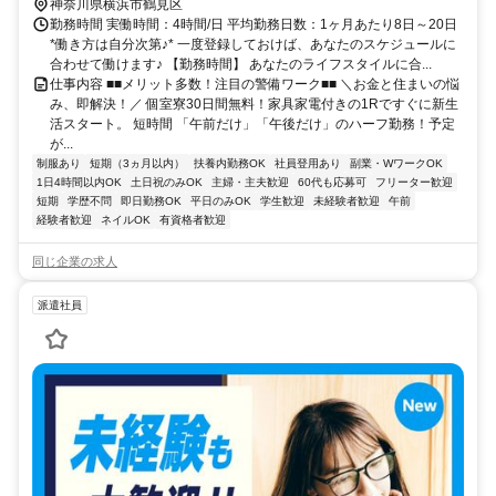
鶴見区エリア(浅野駅、安善駅、海芝浦駅、花月園前駅)
神奈川県横浜市鶴見区
勤務時間 実働時間：4時間/日 平均勤務日数：1ヶ月あたり8日～20日
*働き方は自分次第♪* 一度登録しておけば、あなたのスケジュールに
合わせて働けます♪ 【勤務時間】 あなたのライフスタイルに合...
仕事内容 ■■メリット多数！注目の警備ワーク■■ ＼お金と住まいの悩
み、即解決！／ 個室寮30日間無料！家具家電付きの1Rですぐに新生
活スタート。 短時間 「午前だけ」「午後だけ」のハーフ勤務！予定
が...
制服あり
短期（3ヵ月以内）
扶養内勤務OK
社員登用あり
副業・WワークOK
1日4時間以内OK
土日祝のみOK
主婦・主夫歓迎
60代も応募可
フリーター歓迎
短期
学歴不問
即日勤務OK
平日のみOK
学生歓迎
未経験者歓迎
午前
経験者歓迎
ネイルOK
有資格者歓迎
同じ企業の求人
派遣社員