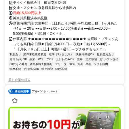
テイケイ株式会社 町田支社[046]
交通・アクセス 京急鶴見駅から徒歩圏内
日給15,500円以上
神奈川県横浜市鶴見区
勤務時間詳細 実働時間：1日あたり8時間 平均勤務日数：1ヶ月あた
り4日 〜 20日 ■■日勤■■8:00～17:00(実働8h) ■■夜勤■■20:00～
5:00(実働8h) ＊週1日～OK ＊土...
仕事内容 ★〓〓〓☆〓〓〓★〓〓〓☆〓〓〓★ 未経験・ブランクあ
っても高日給 日勤▶日給1万4000円～ 夜勤▶日給1万5500円～
┗【月収３８万円以上】可能!! ⭐週3日～プチ稼ぎもモチロ...
制服あり
業界未経験者歓迎
短期（3ヵ月以内）
扶養内勤務OK
社員登用あり
週1日からOK
副業・WワークOK
土日祝のみOK
主婦・主夫歓迎
週1シフト提出
60代も応募可
資格取得支援あり
フリーター歓迎
短期
早朝
シフト自由
学歴不問
平日のみOK
学生歓迎
経験不問
同じ企業の求人
アルバイト・パート