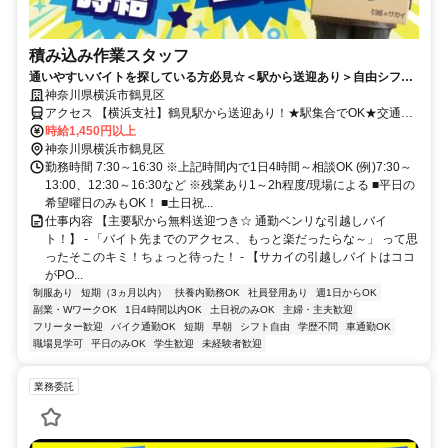
積み込み作業スタッフ
通いやすいバイトを探している方必見☆＜駅から送迎あり＞自由シフト
◎空いた時間に稼げる引越しバイト！
神奈川県横浜市鶴見区
アクセス 【横浜支社】鶴見駅から送迎あり！★駅集合でOK★交通費
規定支給あり★
時給1,450円以上
神奈川県横浜市鶴見区
勤務時間 7:30～16:30 ※上記時間内で1日4時間～相談OK (例)7:30～
13:00、12:30～16:30など ※残業あり1～2h程度/現場による ■平日の
希望曜日のみもOK！ ■土日祝...
仕事内容 【主要駅から無料送迎つき☆ 通勤ベンリな引越しバイ
ト！】 - 「バイト先までのアクセス、もっと楽だったらな～」 って思
ったそこのキミ！ちょっと待った！ - 【サカイの引越しバイトはココ
がPO...
制服あり
短期（3ヵ月以内）
扶養内勤務OK
社員登用あり
週1日からOK
副業・WワークOK
1日4時間以内OK
土日祝のみOK
主婦・主夫歓迎
フリーター歓迎
バイク通勤OK
短期
早朝
シフト自由
学歴不問
車通勤OK
職場見学可
平日のみOK
学生歓迎
未経験者歓迎
業務委託