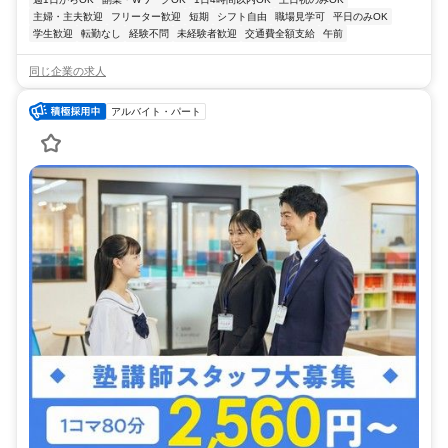
主婦・主夫歓迎
フリーター歓迎
短期
シフト自由
職場見学可
平日のみOK
学生歓迎
転勤なし
経験不問
未経験者歓迎
交通費全額支給
午前
同じ企業の求人
アルバイト・パート