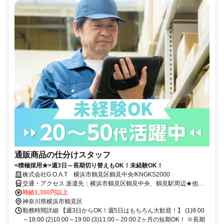
通販商品の仕分けスタッフ
<積極採用★>週3日～長期切り替えもOK！未経験OK！
株式会社G.O.A.T 横浜市鶴見区鶴見中央/KNGKS2000
交通・アクセス 派遣先：横浜市鶴見区鶴見中央、鶴見駅周辺★他勤
務地あり
時給1,300円以上
神奈川県横浜市鶴見区
勤務時間詳細 【週3日からOK！週5日はもちろん大歓迎！】 (1)9:00
～18:00 (2)10:00～19:00 (3)11:00～20:00 2ヶ月の短期OK！ ※長期