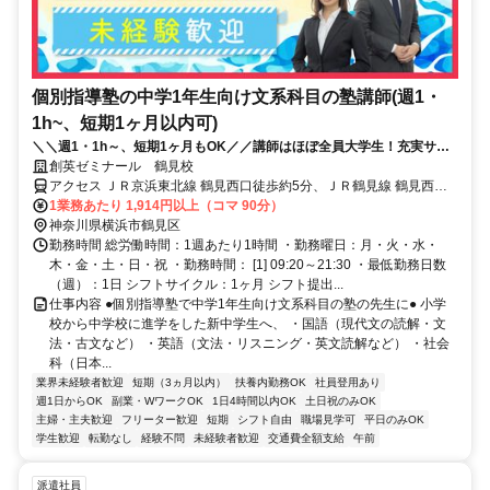
個別指導塾の中学1年生向け文系科目の塾講師(週1・
1h~、短期1ヶ月以内可)
＼＼週1・1h～、短期1ヶ月もOK／／講師はほぼ全員大学生！充実サポ
ートで初バイトでも安心◎面接履歴書不要
創英ゼミナール 鶴見校
アクセス ＪＲ京浜東北線 鶴見西口徒歩約5分、ＪＲ鶴見線 鶴見西口
徒歩約5分、ＪＲ横須賀武蔵野連絡線 鶴見西口徒歩約5分
1業務あたり 1,914円以上（コマ 90分）
神奈川県横浜市鶴見区
勤務時間 総労働時間：1週あたり1時間 ・勤務曜日：月・火・水・
木・金・土・日・祝 ・勤務時間： [1] 09:20～21:30 ・最低勤務日数
（週）：1日 シフトサイクル：1ヶ月 シフト提出...
仕事内容 ●個別指導塾で中学1年生向け文系科目の塾の先生に● 小学
校から中学校に進学をした新中学生へ、 ・国語（現代文の読解・文
法・古文など） ・英語（文法・リスニング・英文読解など） ・社会
科（日本...
業界未経験者歓迎
短期（3ヵ月以内）
扶養内勤務OK
社員登用あり
週1日からOK
副業・WワークOK
1日4時間以内OK
土日祝のみOK
主婦・主夫歓迎
フリーター歓迎
短期
シフト自由
職場見学可
平日のみOK
学生歓迎
転勤なし
経験不問
未経験者歓迎
交通費全額支給
午前
派遣社員