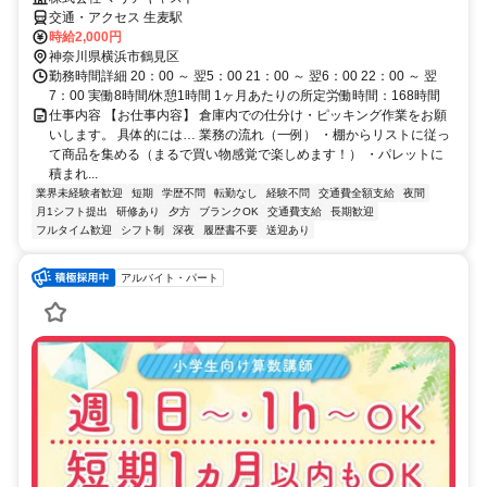
交通・アクセス 生麦駅
時給2,000円
神奈川県横浜市鶴見区
勤務時間詳細 20：00 ～ 翌5：00 21：00 ～ 翌6：00 22：00 ～ 翌
7：00 実働8時間/休憩1時間 1ヶ月あたりの所定労働時間：168時間
仕事内容 【お仕事内容】 倉庫内での仕分け・ピッキング作業をお願
いします。 具体的には… 業務の流れ（一例） ・棚からリストに従っ
て商品を集める（まるで買い物感覚で楽しめます！） ・パレットに
積まれ...
業界未経験者歓迎
短期
学歴不問
転勤なし
経験不問
交通費全額支給
夜間
月1シフト提出
研修あり
夕方
ブランクOK
交通費支給
長期歓迎
フルタイム歓迎
シフト制
深夜
履歴書不要
送迎あり
アルバイト・パート