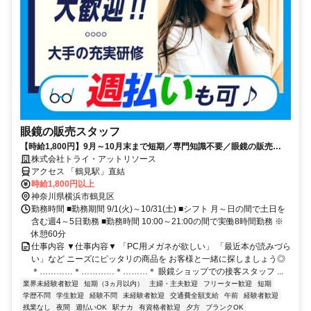
眼鏡の販売スタッフ
【時給1,800円】9月～10月末まで短期／専門知識不要／眼鏡の販売
STAFF／未経験歓迎／週4日～OK
株式会社トライ・アットリソース
アクセス 「鶴見駅」直結
時給1,800円以上
神奈川県横浜市鶴見区
勤務時間 ■勤務期間 9/1(火)～10/31(土) ■シフト 月～日の間で土日を
含む週4～5日勤務 ■勤務時間 10:00～21:00の間で実働8時間勤務 ※
休憩60分
仕事内容 ▼仕事内容▼ 「PC用メガネが欲しい」 「最近本が読みづら
い」など ニーズにピッタリの商品を お客様と一緒に探しましょう◎
＊…………＊…………＊………＊ 眼鏡ショップでの接客スタッフ ...
業界未経験者歓迎
短期（3ヵ月以内）
主婦・主夫歓迎
フリーター歓迎
短期
学歴不問
学生歓迎
経験不問
未経験者歓迎
交通費全額支給
午前
経験者歓迎
残業なし
夜間
週払いOK
駅ナカ
有資格者歓迎
夕方
ブランクOK