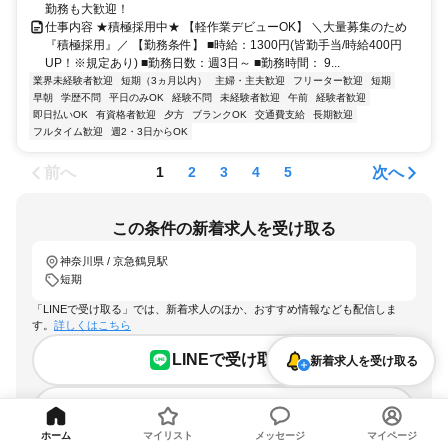
勤務も大歓迎！
仕事内容 ★積極採用中★ 【軽作業デビューOK】 ＼大量募集のため
『積極採用』／ 【勤務条件】 ■時給：1300円(皆勤手当/時給400円
UP！※規定あり) ■勤務日数：週3日～ ■勤務時間： 9...
業界未経験者歓迎
短期（3ヵ月以内）
主婦・主夫歓迎
フリーター歓迎
短期
早朝
学歴不問
平日のみOK
経験不問
未経験者歓迎
午前
経験者歓迎
即日払いOK
有資格者歓迎
夕方
ブランクOK
交通費支給
長期歓迎
フルタイム歓迎
週2・3日からOK
前へ
次へ
1
2
3
4
5
この条件の新着求人を受け取る
神奈川県 / 京急鶴見駅
短期
「LINEで受け取る」では、新着求人のほか、おすすめ情報なども配信しま
す。
詳しくはこちら
LINEで受け取る
新着求人を受け取る
メールで受け取る
ホーム
マイリスト
メッセージ
マイページ