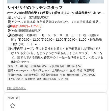
サイゼリヤのキッチンスタッフ
オープン前の開店作業！お客様をお迎えするまでの準備作業が中心♪Wワ
ークOK、シフト相談◎
サイゼリヤ 京急鶴見駅東口
アクセス 京急本線 京急鶴見東口徒歩約1分、ＪＲ京浜東北線 鶴見東
口徒歩約5分、ＪＲ鶴見線 鶴見東口徒歩約5分
時給1,400円～1,750円
神奈川県横浜市鶴見区
勤務時間 ・勤務曜日：月・火・水・木・金・土・日・祝 ・勤務時
間： [1] 09:00～12:00 [2] 10:00～12:00 [3] 09:00～11:00 ・最低勤務
日数（週）：1日 ★...
仕事内容 オープン前にお客様をお迎えする準備専属！お料理ができ
なくても安心♪包丁を使うような作業もありません サラダ、ドリアな
ど、誰でもできる簡単な作業中心！一品一品準備をしていく楽しさも
体験◎コツコ...
短期（3ヵ月以内）
扶養内勤務OK
社員登用あり
週1日からOK
副業・WワークOK
1日4時間以内OK
土日祝のみOK
短期
早朝
学歴不問
平日のみOK
未経験者歓迎
交通費全額支給
午前
経験者歓迎
ブランクOK
まかないあり
長期歓迎
週2・3日からOK
シフト制
同じ企業の求人
派遣社員