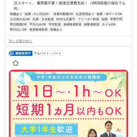
活スタート。 履歴書不要！面接交通費支給！（WEB面接の場合でも
同...
制服あり
短期（3ヵ月以内）
扶養内勤務OK
社員登用あり
副業・WワークOK
土日祝のみOK
主婦・主夫歓迎
60代も応募可
フリーター歓迎
短期
学歴不問
即日勤務OK
平日のみOK
学生歓迎
未経験者歓迎
経験者歓迎
ネイルOK
即日払いOK
有資格者歓迎
研修あり
同じ企業の求人
アルバイト・パート