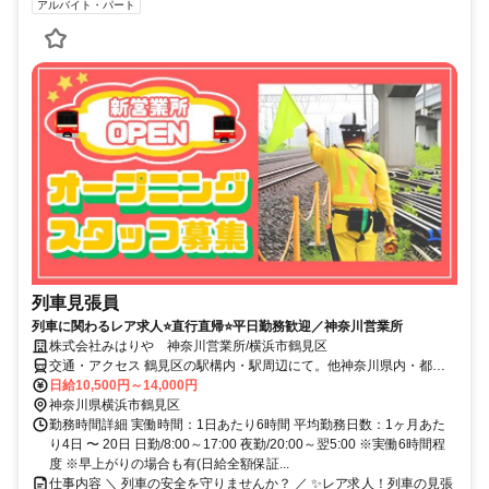
アルバイト・パート
列車見張員
列車に関わるレア求人⭐直行直帰⭐平日勤務歓迎／神奈川営業所
株式会社みはりや 神奈川営業所/横浜市鶴見区
交通・アクセス 鶴見区の駅構内・駅周辺にて。他神奈川県内・都内
に現場あり。 ☆直行直帰
日給10,500円～14,000円
神奈川県横浜市鶴見区
勤務時間詳細 実働時間：1日あたり6時間 平均勤務日数：1ヶ月あた
り4日 〜 20日 日勤/8:00～17:00 夜勤/20:00～翌5:00 ※実働6時間程
度 ※早上がりの場合も有(日給全額保証...
仕事内容 ＼ 列車の安全を守りませんか？ ／ ✨レア求人！列車の見張