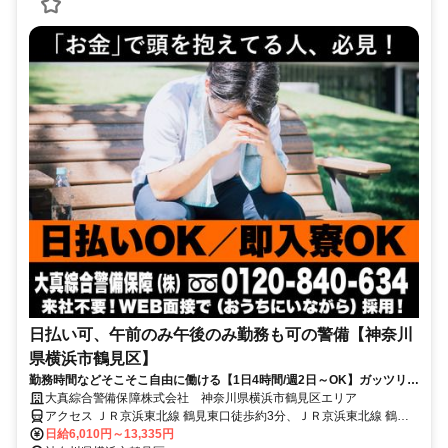
日払い可、午前のみ午後のみ勤務も可の警備【神奈川
県横浜市鶴見区】
勤務時間などそこそこ自由に働ける【1日4時間/週2日～OK】ガッツリ稼
ぎたい方は8時間勤務もOK★
大真綜合警備保障株式会社 神奈川県横浜市鶴見区エリア
アクセス ＪＲ京浜東北線 鶴見東口徒歩約3分、ＪＲ京浜東北線 鶴見
東口徒歩約3分、ＪＲ京浜東北線 鶴見東口徒歩約3分 神奈川県横浜市
日給6,010円～13,335円