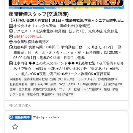
夜間警備スタッフ(交通誘導)
【入社祝い金20万円支給】週1日～/未経験歓迎/学生～シニア活躍中/日払
い・週払いOK/履歴書不要！
株式会社オリエンタル警備 川崎支社(京急鶴見)
アクセス ＪＲ京浜東北線 鶴見西口徒歩約1分、京急本線 京急鶴見西
口徒歩約5分、ＪＲ鶴見線 国道徒歩約14分 (面接地/川崎支社)神奈川県
日給14,500円以上
川崎市川崎区小川町１５－１３ 川崎トーセイビル５Ｆ
神奈川県横浜市鶴見区
勤務時間 実働時間：8時間/日 平均勤務日数：1ヶ月あたり12日 ・勤
務曜日：月・火・水・木・金・土・日・祝 ・勤務時間： [1] 20:00～
05:00 ◎週1日～勤務OK ◎週・月単位で勤務...
仕事内容 ◆◆この求人のポイント◆◆ ■未経験歓迎！夜間警備も研修
ありで安心！ ■週1日～OK ■入社祝い金20万円（規定あり） ■日払
い、週払いOK ■夜勤で高日給 ■Wワーク／副業OK ■直行直帰...
制服あり
業界未経験者歓迎
短期（3ヵ月以内）
ランチタイム
扶養内勤務OK
社員登用あり
週1日からOK
副業・WワークOK
1日4時間以内OK
土日祝のみOK
主婦・主夫歓迎
資格取得支援あり
フリーター歓迎
バイク通勤OK
短期
早朝
シフト自由
学歴不問
車通勤OK
平日のみOK
同じ企業の求人
アルバイト・パート