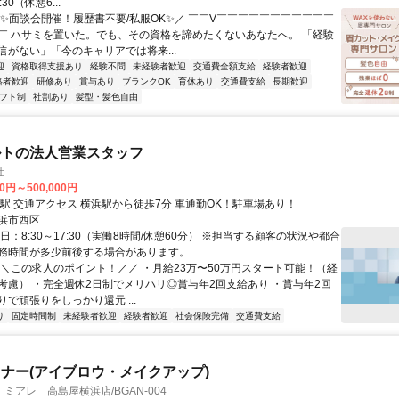
:30（休憩6...
＼✨面談会開催！履歴書不要/私服OK✨／ ￣￣V￣￣￣￣￣￣￣￣￣￣￣
￣ ハサミを置いた。でも、その資格を諦めたくないあなたへ。 「経験
信がない」「今のキャリアでは将来...
迎
資格取得支援あり
経験不問
未経験者歓迎
交通費全額支給
経験者歓迎
格者歓迎
研修あり
賞与あり
ブランクOK
育休あり
交通費支給
長期歓迎
フト制
社割あり
髪型・髪色自由
ルトの法人営業スタッフ
社
00円～500,000円
最寄駅 横浜駅 交通アクセス 横浜駅から徒歩7分 車通勤OK！駐車場あり！
浜市西区
日：8:30～17:30（実働8時間/休憩60分） ※担当する顧客の状況や都合
務時間が多少前後する場合があります。
＼＼この求人のポイント！／／ ・月給23万〜50万円スタート可能！（経
考慮） ・完全週休2日制でメリハリ◎賞与年2回支給あり ・賞与年2回
で頑張りをしっかり還元 ...
り
固定時間制
未経験者歓迎
経験者歓迎
社会保険完備
交通費支給
ナー(アイブロウ・メイクアップ)
ミアレ 高島屋横浜店/BGAN-004