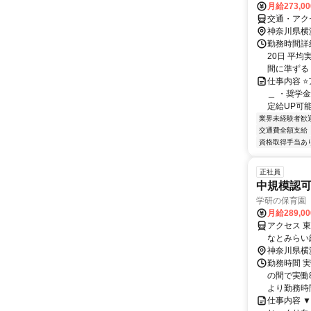
月給273,0
交通・アク
神奈川県横
勤務時間詳
20日 平均
間に準ずる 
仕事内容 
＿ ・奨学
定給UP可能
業界未経験者歓
交通費全額支給
資格取得手当あ
正社員
中規模認
学研の保育園 
月給289,0
アクセス 
なとみらい
神奈川県横
勤務時間 実
の間で実働
より勤務時間
仕事内容 