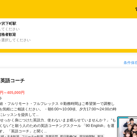
ツ沢下町駅
してください
資格者歓迎
を選択してください
条件保
な英語コーチ
0円～405,000円
ト
細 ・フルリモート・フルフレックス ※勤務時間はご希望第一で調整し
気軽にご相談ください。 ・朝6:00〜10:00頃、夕方17:00〜24:00の時
レッスンを提供して...
「せっかく身につけた英語力、使わないまま眠らせていませんか？」 “も
ない”と願う人のための英語コーチングスクール 「90 English」を運
。 「英語コーチ」と聞く...
主婦・主夫歓迎
フリーター歓迎
学歴不問
即日勤務OK
固定時間制
英語