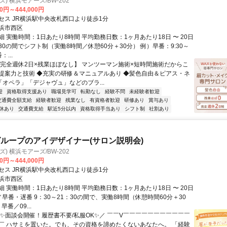
ズ) 横浜モアーズ/BW-202
00円～444,000円
セス JR横浜駅中央改札西口より徒歩1分
浜市西区
 実働時間：1日あたり8時間 平均勤務日数：1ヶ月あたり18日 〜 20日
21:30の間でシフト制（実働8時間／休憩60分＋30分） 例）早番：9:30～
：...
【完全週休2日×残業ほぼなし】 マンツーマン施術×短時間施術だからこ
提案力と技術 ◆充実の研修＆マニュアルあり ◆髪色自由＆ピアス・ネ
「オペラ」「デジャヴュ」などのブラ...
迎
資格取得支援あり
職場見学可
転勤なし
経験不問
未経験者歓迎
交通費全額支給
経験者歓迎
残業なし
有資格者歓迎
研修あり
賞与あり
休あり
交通費支給
駅近5分以内
資格取得手当あり
シフト制
社割あり
ループのアイデザイナー(サロン説明会)
ズ) 横浜モアーズ/BW-202
00円～444,000円
セス JR横浜駅中央改札西口より徒歩1分
浜市西区
 実働時間：1日あたり8時間 平均勤務日数：1ヶ月あたり18日 〜 20日
早番・遅番 9：30～21：30の間で、実働8時間（休憩時間60分＋30
早番／09...
＼✨面談会開催！履歴書不要/私服OK✨／ ￣￣V￣￣￣￣￣￣￣￣￣￣￣
￣ ハサミを置いた。でも、その資格を諦めたくないあなたへ。 「経験