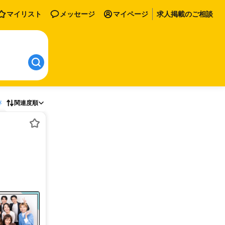
マイリスト
メッセージ
マイページ
求人掲載のご相談
存
関連度順