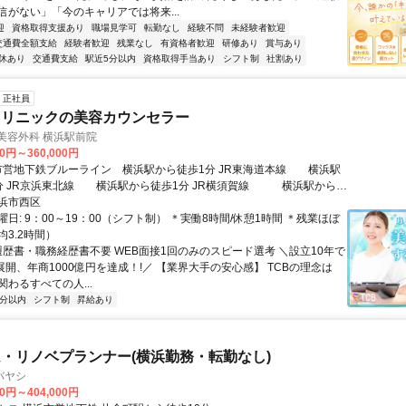
信がない」「今のキャリアでは将来...
迎
資格取得支援あり
職場見学可
転勤なし
経験不問
未経験者歓迎
交通費全額支給
経験者歓迎
残業なし
有資格者歓迎
研修あり
賞与あり
休あり
交通費支給
駅近5分以内
資格取得手当あり
シフト制
社割あり
正社員
クリニックの美容カウンセラー
央美容外科 横浜駅前院
00円～360,000円
分 JR京浜東北線 横浜駅から徒歩1分 JR横須賀線 横浜駅から徒
R横浜線 横浜駅から徒歩1分 JR湘南新宿ライン横浜駅から徒歩1分
浜市西区
 横浜駅から徒歩1分 東急目黒線 横浜駅から徒歩1分 京急本
日: 9：00～19：00（シフト制） ＊実働8時間/休憩1時間 ＊残業ほぼ
駅から徒歩1分 相鉄本線 横浜駅から徒歩1分 相鉄いずみ野
3.2時間）
 履歴書・職務経歴書不要 WEB面接1回のみのスピード選考 ＼設立10年で
線 横浜駅から徒歩1分 みなとみらい線 横浜駅から徒歩1分
展開、年商1000億円を達成！!／ 【業界大手の安心感】 TCBの理念は
わるすべての人...
5分以内
シフト制
昇給あり
・リノベプランナー(横浜勤務・転勤なし)
バヤシ
10円～404,000円