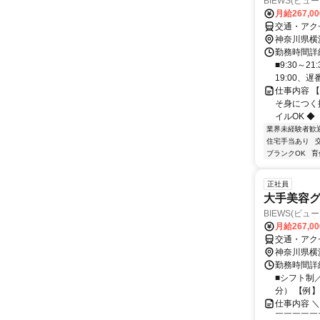
BIEWS(ビュー
月給267,0
交通・アク
神奈川県横
勤務時間詳細
■9:30～
19:00、遅番
仕事内容 
そ身につく
イルOK ◆
業界未経験者歓
住宅手当あり
ブランクOK
育
正社員
大手美容グ
BIEWS(ビュー
月給267,0
交通・アク
神奈川県横
勤務時間詳細
■シフト制／
分） 【例】 
仕事内容 
￣￣￣￣￣