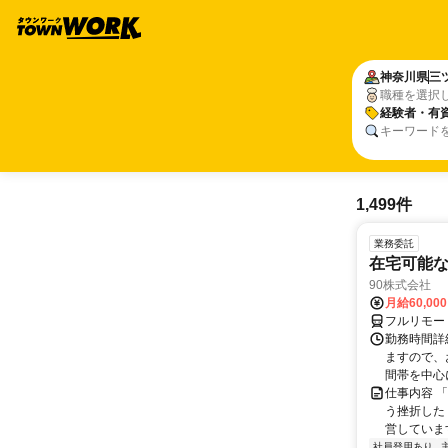
神奈川県
三
職種を選択
経験者・有
キーワード
1,499件
業務委託
在宅可能
90株式会社
月給60,00
フルリモー
勤務時間詳
ますので、お
間帯を中心に
仕事内容 
う挫折したく
営しています
社員登用あり