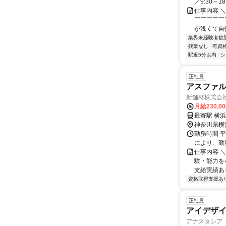
／9:30～18
仕事内容 
￣￣￣￣￣
が浅くて自
業界未経験者歓
残業なし
有資
駅近5分以内
シ
正社員
アスファ
新舗材株式会
月給230,0
神奈川県横
勤務時間 平
により、勤
仕事内容 
験・能力を
支給実績あり
資格取得支援あ
正社員
アイデザイ
アナスタシア 