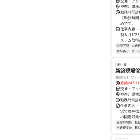
交通・アク
神奈川県横
勤務時間詳細
【勤務時間】
めです。
仕事内容 ─
制＆月1フ
スラム取得の
学歴不問
車通勤
賞与あり
ブラ
正社員
新築現場管
株式会社ワカ
月給247,7
交通・アク
神奈川県横
勤務時間詳
仕事内容 ─
浜で腰を据え
の固定残業代
固定時間制
転
交通費支給
長