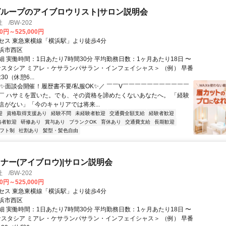
ループのアイブロウリスト|サロン説明会
/BW-202
00円～525,000円
セス 東急東横線「横浜駅」より徒歩4分
浜市西区
細 実働時間：1日あたり7時間30分 平均勤務日数：1ヶ月あたり18日 〜
アナスタシア ミアレ・ケサランパサラン・インフェイシャス＞ （例） 早番
:30（休憩6...
＼✨面談会開催！履歴書不要/私服OK✨／ ￣￣V￣￣￣￣￣￣￣￣￣￣￣
￣ ハサミを置いた。でも、その資格を諦めたくないあなたへ。 「経験
信がない」「今のキャリアでは将来...
迎
資格取得支援あり
経験不問
未経験者歓迎
交通費全額支給
経験者歓迎
格者歓迎
研修あり
賞与あり
ブランクOK
育休あり
交通費支給
長期歓迎
フト制
社割あり
髪型・髪色自由
ナー(アイブロウ)|サロン説明会
/BW-202
00円～525,000円
セス 東急東横線「横浜駅」より徒歩4分
浜市西区
細 実働時間：1日あたり7時間30分 平均勤務日数：1ヶ月あたり18日 〜
アナスタシア ミアレ・ケサランパサラン・インフェイシャス＞ （例） 早番