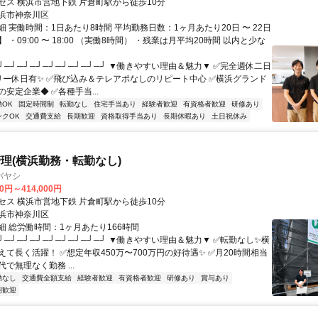
セス 横浜市営地下鉄 片倉町駅から徒歩10分
浜市神奈川区
 実働時間：1日あたり8時間 平均勤務日数：1ヶ月あたり20日 〜 22日
 ・09:00 〜 18:00 （実働8時間） ・残業は月平均20時間 以内と少な
┘─┘─┘─┘─┘─┘─┘─┘─┘ ▼働きやすい理由＆魅力▼ ✅完全週休二日
リー休日有✨ ✅飛び込み＆テレアポなしのリピート中心 ✅横浜グランド
安定企業◆ ✅各種手当...
OK
固定時間制
転勤なし
住宅手当あり
経験者歓迎
有資格者歓迎
研修あり
ンクOK
交通費支給
長期歓迎
資格取得手当あり
長期休暇あり
土日祝休み
理(横浜勤務・転勤なし)
バヤシ
10円～414,000円
セス 横浜市営地下鉄 片倉町駅から徒歩10分
浜市神奈川区
細 総労働時間：1ヶ月あたり166時間
┘─┘─┘─┘─┘─┘─┘─┘─┘ ▼働きやすい理由＆魅力▼ ✅転勤なし✨横
て長く活躍！ ✅想定年収450万〜700万円の好待遇✨ ✅月20時間相当
で無理なく勤務 ...
勤なし
交通費全額支給
経験者歓迎
有資格者歓迎
研修あり
賞与あり
期歓迎