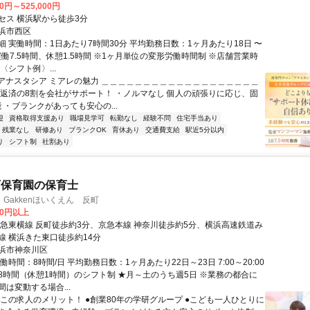
00円～525,000円
セス 横浜駅から徒歩3分
浜市西区
細 実働時間：1日あたり7時間30分 平均勤務日数：1ヶ月あたり18日 〜
実働7.5時間、休憩1.5時間 ※1ヶ月単位の変形労働時間制 ※店舗営業時
〈シフト例〉...
⭐アナスタシア ミアレの魅力 ＿＿＿＿＿＿＿＿＿＿＿＿＿＿＿＿＿＿＿
金返済の8割を会社がサポート！ ・ノルマなし 個人の頑張りに応じ、固
 ・ブランクがあっても安心の...
迎
資格取得支援あり
職場見学可
転勤なし
経験不問
住宅手当あり
残業なし
研修あり
ブランクOK
育休あり
交通費支給
駅近5分以内
り
シフト制
社割あり
可保育園の保育士
Gakkenほいくえん 反町
00円以上
東急東横線 反町徒歩約3分、京急本線 神奈川徒歩約5分、横浜高速鉄道み
線 横浜きた東口徒歩約14分
浜市神奈川区
働時間：8時間/日 平均勤務日数：1ヶ月あたり22日～23日 7:00～20:00
8時間（休憩1時間）のシフト制 ★月～土のうち週5日 ※業務の都合に
は変動する場合...
▼この求人のメリット！ ●創業80年の学研グループ ●こども一人ひとりに