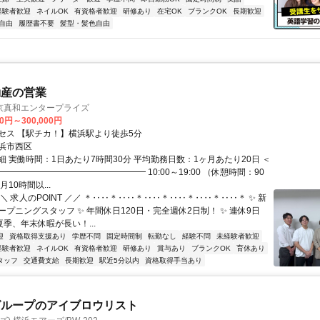
経験者歓迎
ネイルOK
有資格者歓迎
研修あり
在宅OK
ブランクOK
長期歓迎
自由
履歴書不要
髪型・髪色自由
動産の営業
京真和エンタープライズ
00円～300,000円
セス 【駅チカ！】横浜駅より徒歩5分
浜市西区
細 実働時間：1日あたり7時間30分 平均勤務日数：1ヶ月あたり20日 ＜
━━━━━━━━━━━━━━━━━ 10:00～19:00 （休憩時間：90
10時間以...
＼ 求人のPOINT ／／ ＊‥‥＊‥‥＊‥‥＊‥‥＊‥‥＊‥‥＊ ✨ 新
プニングスタッフ ✨ 年間休日120日・完全週休2日制！ ✨ 連休9日
季、年末休暇が長い！...
迎
資格取得支援あり
学歴不問
固定時間制
転勤なし
経験不問
未経験者歓迎
経験者歓迎
ネイルOK
有資格者歓迎
研修あり
賞与あり
ブランクOK
育休あり
タッフ
交通費支給
長期歓迎
駅近5分以内
資格取得手当あり
グループのアイブロウリスト