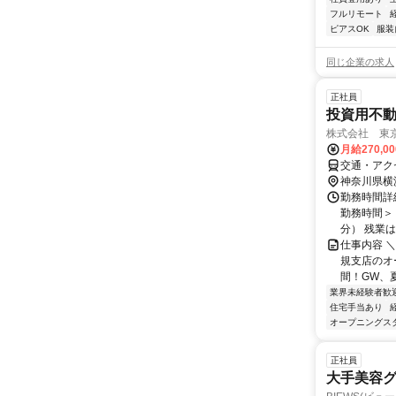
フルリモート
ピアスOK
服装
同じ企業の求人
正社員
投資用不
株式会社 東
月給270,0
交通・アク
神奈川県横
勤務時間詳
勤務時間＞ 
分） 残業は月
仕事内容 ＼
規支店のオー
間！GW、夏
業界未経験者歓
住宅手当あり
オープニングス
正社員
大手美容