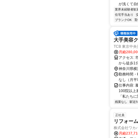
が浅くて自
業界未経験者歓
住宅手当あり
ブランクOK
育
大手美容
TCB 東京中
月給280,0
アクセス: 市営地下鉄ブルーライン 横浜駅から徒歩1分 JR東海道本線 横浜駅
から徒歩1
歩1分 J
神奈川県横
東急東横線
勤務時間・曜
線 横浜
なし（月平均
仕事内容:
100院以上
「私たちに関
残業なし
駅近
正社員
リフォーム
株式会社ワカ
月給237,7