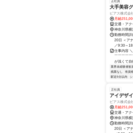
正社員
大手美容グ
ピアス株式会社 
月給251,0
交通・アク
神奈川県横
勤務時間詳
20日 ＜
／9:30～18
仕事内容 
￣￣￣￣￣
が浅くて自
業界未経験者歓
残業なし
有資
駅近5分以内
シ
正社員
アイデザイ
ピアス株式会社 
月給251,0
交通・アク
神奈川県横
勤務時間詳
20日 ＜