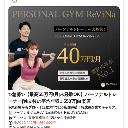
✨️急募✨️【最高55万円/月|未経験OK】パーソナルトレ
ーナー|独立後の平均年収1,550万|白楽店
✨未経験からプロへ｜設立3年で100店舗突破！急成長企業でキャリアア
ップ
パーソナルジムReViNa(株式会社REJUVENATE)
アクセス: 東急東横線 白楽駅から徒歩5分
月給220,000円～550,000円