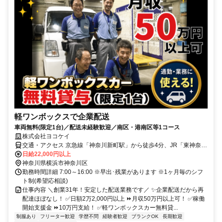
軽ワンボックスで企業配送
車両無料(限定1台)／配送未経験歓迎／南区・港南区等1コース
株式会社ヨコケイ
交通・アクセス 京急線「神奈川新町駅」から徒歩4分、JR「東神奈川
駅」から徒歩11分
日給22,000円以上
神奈川県横浜市神奈川区
勤務時間詳細 7:00～16:00 ※早出･残業があります ※1ヶ月毎のシフ
ト制(希望応相談)
仕事内容 ＼創業31年！安定した配送業務です／ ✨企業配送だから再
配達ほぼなし！ ✅日額2万2,000円以上 ⏩月収50万円以上可！ ✅稼働
開始支援金 ⏩10万円支給！ ✅軽ワンボックスカー無料貸...
制服あり
フリーター歓迎
学歴不問
経験者歓迎
ブランクOK
長期歓迎