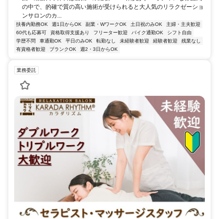
の中で、的確で質の高い施術が受けられると大人気のリラクゼーショ
ンサロンのカ...
扶養内勤務OK
週1日からOK
副業・WワークOK
土日祝のみOK
主婦・主夫歓迎
60代も応募可
資格取得支援あり
フリーター歓迎
バイク通勤OK
シフト自由
学歴不問
車通勤OK
平日のみOK
転勤なし
未経験者歓迎
経験者歓迎
残業なし
有資格者歓迎
ブランクOK
週2・3日からOK
業務委託