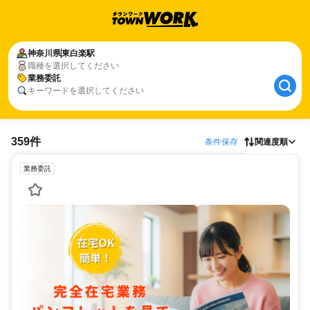
神奈川県
東白楽駅
職種を選択してください
業務委託
キーワードを選択してください
359件
条件保存
関連度順
業務委託