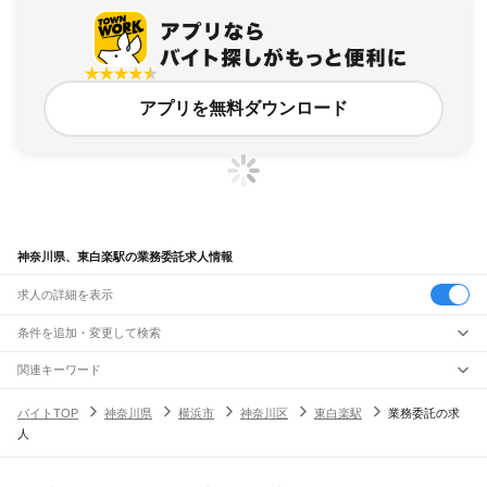
アプリを無料ダウンロード
神奈川県、東白楽駅の業務委託求人情報
求人の詳細を表示
条件を追加・変更して検索
市区町村を追加・変更
関連キーワード
完全在宅ワーク 全国
シール貼り 在宅
現在地周辺
ガチャガチャ
犬カフェ
神奈川県
駅を追加・変更
バイトTOP
神奈川県
横浜市
神奈川区
東白楽駅
業務委託の求
神奈川県
すべて
人
横浜市
すべて
職種を追加・変更
JR東海道本線(東京～熱海)
鶴見区
神奈川区
西区
中区
南区
保土ケ谷区
磯子区
金沢区
港北区
戸塚区
港南区
川崎駅
横浜駅
戸塚駅
大船駅
藤沢駅
辻堂駅
茅ケ崎駅
平塚駅
大磯駅
二宮駅
国府津駅
飲食・フードサービス
旭区
緑区
瀬谷区
栄区
泉区
青葉区
都筑区
特徴を追加・変更
鴨宮駅
小田原駅
早川駅
根府川駅
真鶴駅
湯河原駅