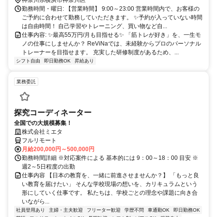
神奈川県横浜市神奈川区
勤務時間・曜日: 【営業時間】 9:00～23:00 営業時間内で、お客様の
ご予約に合わせて勤務していただきます。 ✨予約が入っていない時間
は自由時間！ 自己学習やトレーニング、買い物など自...
仕事内容: ✨最高55万円/月も目指せる✨ 「筋トレが好き」を、一生モ
ノの仕事にしませんか？ ReViNaでは、未経験からプロのパーソナル
トレーナーを目指せます。 充実した研修制度があるため、...
シフト自由
即日勤務OK
昇給あり
業務委託
探究コーディネーター
全国での大規模募集！
株式会社ミエタ
フルリモート
月給200,000円～500,000円
勤務時間詳細 ※対応案件による 基本的には 9：00～18：00 目安 ※
週2～5日程度の出勤
仕事内容 【日本の教育を、一緒に前進させませんか？】 「もっと良
い教育を届けたい」 そんな学校現場の想いを、カリキュラムという
形にしていく仕事です。 私たちは、学校ごとの理念や課題に向き合
いながら...
社員登用あり
主婦・主夫歓迎
フリーター歓迎
学歴不問
車通勤OK
即日勤務OK