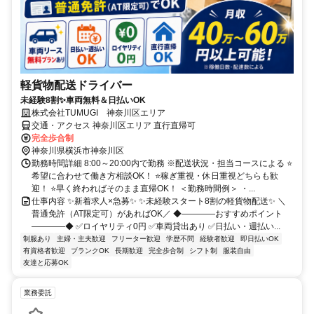
軽貨物配送ドライバー
未経験8割✨車両無料＆日払いOK
株式会社TUMUGI 神奈川区エリア
交通・アクセス 神奈川区エリア 直行直帰可
完全歩合制
神奈川県横浜市神奈川区
勤務時間詳細 8:00～20:00内で勤務 ※配送状況・担当コースによる ⭐
希望に合わせて働き方相談OK！ ⭐稼ぎ重視・休日重視どちらも歓
迎！ ⭐早く終わればそのまま直帰OK！ ＜勤務時間例＞ ・...
仕事内容 ✨新着求人×急募✨ ✨未経験スタート8割の軽貨物配送✨ ＼
普通免許（AT限定可）があればOK／ ◆――――おすすめポイント
――――◆ ✅ロイヤリティ0円 ✅車両貸出あり ✅日払い・週払い...
制服あり
主婦・主夫歓迎
フリーター歓迎
学歴不問
経験者歓迎
即日払いOK
有資格者歓迎
ブランクOK
長期歓迎
完全歩合制
シフト制
服装自由
友達と応募OK
業務委託