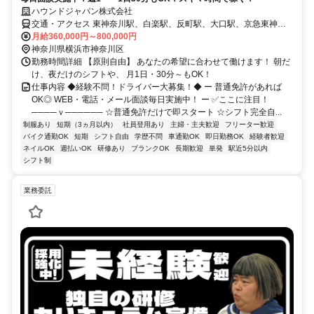
ハウンドジャパン株式会社
交通・アクセス 東神奈川駅、白楽駅、反町駅、大口駅、京急東神奈
川駅
月給360,000円～800,000円
神奈川県横浜市神奈川区
勤務時間詳細 【原則自由】 あなたの希望に合わせて働けます！ 朝だ
け、夜だけのシフトや、 月1日・30分～もOK！
仕事内容 ◆経験不問！ドライバー大募集！◆ ー 普通免許があれば
OK◎ WEB・電話・メール面談毎日実施中！ ー ✅ここに注目！
────ｖ────── ☆普通免許だけで即スタート ☆シフト完全自...
制服あり
短期（3ヵ月以内）
社員登用あり
主婦・主夫歓迎
フリーター歓迎
バイク通勤OK
短期
シフト自由
学歴不問
車通勤OK
即日勤務OK
経験者歓迎
ネイルOK
週払いOK
研修あり
ブランクOK
長期歓迎
単発
駅近5分以内
シフト制
業務委託