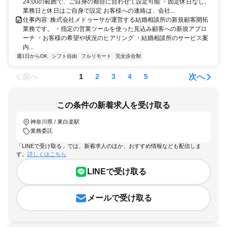
24:00の範囲で、ご自身の都合に合わせて設定可能 ・固定休日なし。
業務日と休日はご自身で設定 お客様への連絡は、会社...
仕事内容: 株式会社メドゥーサが運営する結婚相談所の新規顧客開拓
業務です。 ・指定の営業ツールを使った見込み顧客への新規アプロ
ーチ ・お客様の希望や状況のヒアリング ・結婚相談所のサービス案
内...
週1日からOK
シフト自由
フルリモート
完全歩合制
前へ
次へ
1
2
3
4
5
この条件の新着求人を受け取る
神奈川県 / 東白楽駅
業務委託
「LINEで受け取る」では、新着求人のほか、おすすめ情報なども配信しま
す。
詳しくはこちら
LINEで受け取る
メールで受け取る