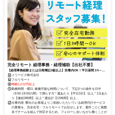
完全リモート 経理事務・経理補助【出社不要】
【経理事務経験または日商簿記3級以上】扶養内OK！平日昼間３h～。
完全在宅で育児・介護中の方も大歓迎♪
メリービズ株式会社
フルリモート
時給1,232円以上
勤務時間・曜日: 稼働可能な時間について、下記3つの条件を日中
（9:00-19:00の間）で満たす方 * 週あたり【平日3日】 以上 * 1日あた
り【連続3時間】 以上 * 週合計【15時間】以上...
仕事内容: 弊社のお客様よりご依頼いただいている経理代行サービス
の業務を、完全在宅・フルリモートでお任せします。案件ごとに複数
名でチームを組んで対応するため、フォローし合いながら働くことが