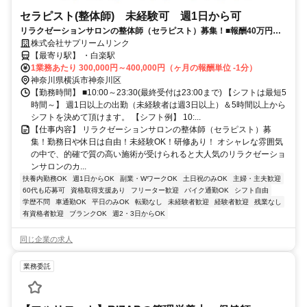
セラピスト(整体師) 未経験可 週1日から可
リラクゼーションサロンの整体師（セラピスト）募集！■報酬40万円以
株式会社サプリームリンク
上も可 ■勤務日や休日は自由！■未経験OK！■研修あり！
【最寄り駅】 ・白楽駅
1業務あたり 300,000円～400,000円（ヶ月の報酬単位 -1分）
神奈川県横浜市神奈川区
【勤務時間】 ■10:00～23:30(最終受付は23:00まで) 【シフトは最短5
時間～】 週1日以上の出勤（未経験者は週3日以上）＆5時間以上から
シフトを決めて頂けます。 【シフト例】 10:...
【仕事内容】 リラクゼーションサロンの整体師（セラピスト）募
集！勤務日や休日は自由！未経験OK！研修あり！ オシャレな雰囲気
の中で、的確で質の高い施術が受けられると大人気のリラクゼーショ
ンサロンのカ...
扶養内勤務OK
週1日からOK
副業・WワークOK
土日祝のみOK
主婦・主夫歓迎
60代も応募可
資格取得支援あり
フリーター歓迎
バイク通勤OK
シフト自由
学歴不問
車通勤OK
平日のみOK
転勤なし
未経験者歓迎
経験者歓迎
残業なし
有資格者歓迎
ブランクOK
週2・3日からOK
同じ企業の求人
業務委託