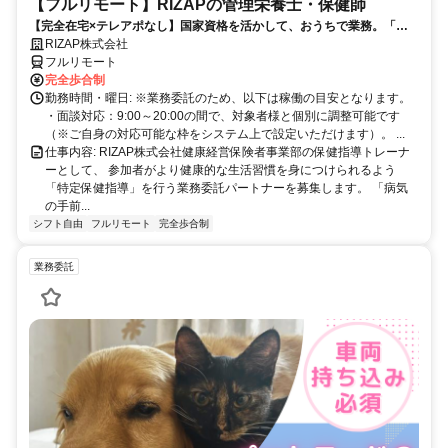
【フルリモート】RIZAPの管理栄養士・保健師
【完全在宅×テレアポなし】国家資格を活かして、おうちで業務。「も
う一つの安心」を。主婦・Wワーカー活躍中！「平日の日中だけ」「夕
RIZAP株式会社
方以降の数時間だけ」など、生活リズムに合わせた時間調整が可能で
フルリモート
す。1件ごとの成果報酬型だから、頑張った分だけ手応えのある収入
完全歩合制
に。充実のサポート体制で、安心の在宅ワークを始めませんか？
勤務時間・曜日: ※業務委託のため、以下は稼働の目安となります。
・面談対応：9:00～20:00の間で、対象者様と個別に調整可能です
（※ご自身の対応可能な枠をシステム上で設定いただけます）。 ...
仕事内容: RIZAP株式会社健康経営保険者事業部の保健指導トレーナ
ーとして、 参加者がより健康的な生活習慣を身につけられるよう
「特定保健指導」を行う業務委託パートナーを募集します。 「病気
の手前...
シフト自由
フルリモート
完全歩合制
業務委託