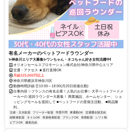
有名メーカーのペットフードラウンダー
✨神奈川エリア大募集✨ワンちゃん・ネコちゃん好き女性活躍中❗
オリオンセールスプロモーション株式会社/神奈川県中心エリア
交通・アクセス ★直行直帰OK
月給325,000円以上
神奈川県横浜市神奈川区
勤務時間詳細 ⏰10:00～18:00(月20日前後出勤)
仕事内容 ✨フランスの有名企業！人気のお仕事✨ 大手ペットフードメ
ーカーの 巡回ラウンダー大募集！ 商業施設、ホームセンター、 ショ
ッピングモールを巡回して ■ペットフードの受発注活動、 ■商品陳
列...
主婦・主夫歓迎
フリーター歓迎
学歴不問
車通勤OK
交通費全額支給
経験者歓迎
ネイルOK
有資格者歓迎
ブランクOK
長期歓迎
シフト制
ピアスOK
服装自由