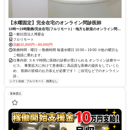
【水曜固定】完全在宅のオンライン問診医師
10時〜19時勤務/完全在宅(フルリモート)・地方も歓迎のオンライン問診
業務
一般社団法人博愛会
フルリモート
日給32,000円～80,000円
勤務時間・曜日: ✅勤務時間 毎週水曜日 10:00～19:00 ※他の曜日も
ご相談に乗れます。
仕事内容: スキマ時間に医師の診察が受けられる オンライン診療サー
ビス。 事業拡大に向けて患者様に 高品質な医療の提供をしていくた
め、 医師の皆様のお力添えが必要です！ ご自宅などでのオンライン
診...
シフト自由
フルリモート
残業なし
業務委託