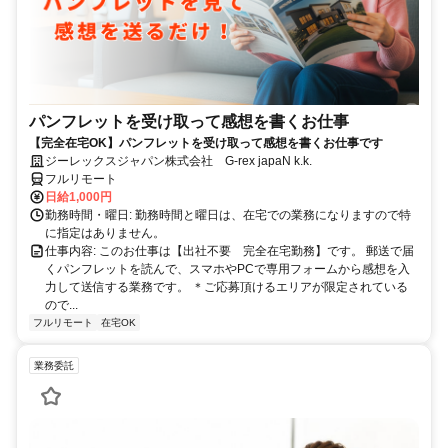
パンフレットを受け取って感想を書くお仕事
【完全在宅OK】パンフレットを受け取って感想を書くお仕事です
ジーレックスジャパン株式会社 G-rex japaN k.k.
フルリモート
日給1,000円
勤務時間・曜日: 勤務時間と曜日は、在宅での業務になりますので特
に指定はありません。
仕事内容: このお仕事は【出社不要 完全在宅勤務】です。 郵送で届
くパンフレットを読んで、スマホやPCで専用フォームから感想を入
力して送信する業務です。 ＊ご応募頂けるエリアが限定されている
ので...
フルリモート
在宅OK
業務委託