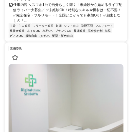
仕事内容 ＼スマホ1台で自分らしく輝く！未経験から始めるライブ配
信ライバー大募集／ ✅未経験OK！特別なスキルや機材は一切不要！
✅完全在宅・フルリモート！全国どこからでも参加OK！ ✅顔出しな
しの「...
主婦・主夫歓迎
フリーター歓迎
短期
シフト自由
学歴不問
フルリモート
経験者歓迎
ネイルOK
在宅OK
ブランクOK
長期歓迎
完全歩合制
単発
ピアスOK
服装自由
ひげOK
髪型・髪色自由
業務委託