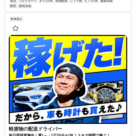
英語
フルリモート
ネイルOK
長期歓迎
シフト制
ピアスOK
服装自由
髪型・髪色自由
業務委託
軽貨物の配送ドライバー
毎日面談実施中！週1～・1日30分もOK！スキマ時間で稼ぐ！