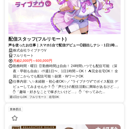
配信スタッフ(フルリモート)
声を使ったお仕事｜スマホ1台で配信デビュー◎顔出しナシ・1日1時間
～OK♪
株式会社ライブナウV
フルリモート
月給2,000円～600,000円
勤務時間・曜日: ⏰勤務時間は自由！ 24時間いつでも配信可能 （深
夜・早朝も自由） ⛅週1日〜、1日1時間～OK！ ⛺完全在宅OK！ 全
国どこからでも配信可能 ✨副業・WワークOK
仕事内容: ＼✨未経験・初心者OK✨／ "ライブナウV"でボイス配信 デ
ビューしてみませんか？ ✋「声だけの配信活動に興味があるけど…」
✋「趣味・好きなことで稼ぎたいけど…」 ✋「やってみた...
週1日からOK
フルリモート
在宅OK
業務委託