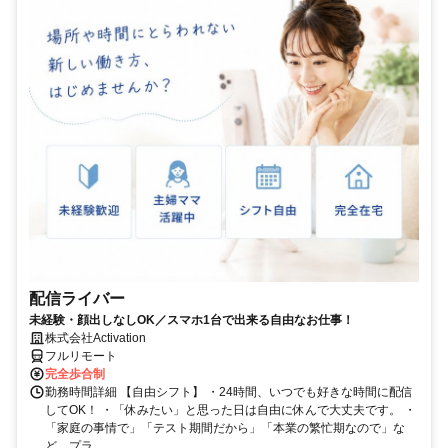
配信ライバー
未経験・顔出しなしOK／スマホ1台で出来る自由なお仕事！
株式会社Activation
フルリモート
完全歩合制
勤務時間詳細 【自由シフト】 ・24時間、いつでも好きな時間に配信
してOK！ ・「休みたい」と思った日は自由に休んで大丈夫です。 ・
「家庭の事情で」「テスト期間だから」「本業の繁忙期なので」な
ど、プラ...