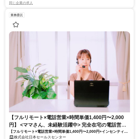
同じ企業の求人
業務委託
【フルリモート×電話営業×時間単価1,400円〜2,000
円】 <ママさん、未経験活躍中> 完全在宅の電話営業
【フルリモート×電話営業×時間単価1,400円〜2,000円+インセンティブ
で家庭と仕事の両立を実現
あり】 ＜ママさん、未経験活躍中＞ 完全在宅の電話営業で家庭と仕事の
株式会社日本セールスセンター