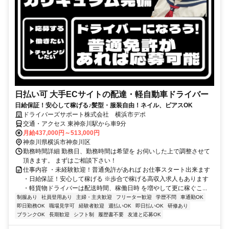
日払い可 大手ECサイトの配達・軽自動車ドライバー
日給保証！安心して稼げる♪髪型・服装自由！ネイル、ピアスOK
ドライバーズサポート株式会社 横浜市デポ
交通・アクセス 東神奈川駅から車9分
月給437,000円～513,000円
神奈川県横浜市神奈川区
勤務時間詳細 勤務日、勤務時間は希望を お伺いした上で調整させて
頂きます。 まずはご相談下さい！
仕事内容 ・未経験歓迎！普通免許があれば お仕事スタート出来ます
・日給保証！安心して稼げる ※歩合で稼げる高収入求人もあります
・軽貨物ドライバーは配送時間、稼働日時 を増やして更に稼ぐこ...
制服あり
社員登用あり
主婦・主夫歓迎
フリーター歓迎
学歴不問
車通勤OK
即日勤務OK
職場見学可
経験者歓迎
週払いOK
即日払いOK
研修あり
ブランクOK
長期歓迎
シフト制
履歴書不要
友達と応募OK