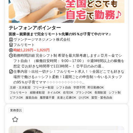
テレフォンアポインター
面接～就業後まで完全リモート✨先輩の95％が子育て中のママ♫
ヴァンテージマネジメント株式会社
フルリモート
時給1,226円～1,920円
勤務時間詳細 完全シフト制 希望を最大限考慮します♫ ⏰月～金でシ
フト自由！ （稼働目安時間： 9:00～17:00 ） ※週9時間以上の稼働を
想定 ⏰お好きな時間帯で1日3時間～！ ⏰平日のみの週...
仕事内容 ✨出社一切ナシ！フルリモート求人！ ✨全国どこでも好きな
場所で働ける♫ ✨シフト柔軟！1週間ごとの申告制 ✨今いるスタッフ
の95％が子育てママ ༶ ༶ ༶ ༶ ༶ ༶ ༶ ༶ ༶ ༶ ༶ ༶...
主婦・主夫歓迎
フリーター歓迎
シフト自由
学歴不問
即日勤務OK
フルリモート
経験者歓迎
ネイルOK
在宅OK
ブランクOK
長期歓迎
シフト制
ピアスOK
服装自由
履歴書不要
友達と応募OK
ひげOK
髪型・髪色自由
業務委託