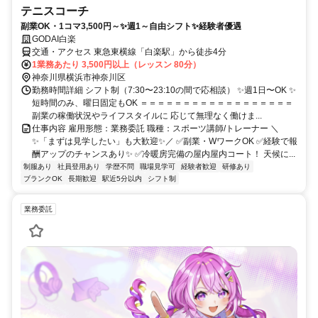
テニスコーチ
副業OK・1コマ3,500円～✨週1～自由シフト✨経験者優遇
GODAI白楽
交通・アクセス 東急東横線「白楽駅」から徒歩4分
1業務あたり 3,500円以上（レッスン 80分）
神奈川県横浜市神奈川区
勤務時間詳細 シフト制（7:30〜23:10の間で応相談） ✨週1日〜OK ✨
短時間のみ、曜日固定もOK ＝＝＝＝＝＝＝＝＝＝＝＝＝＝＝＝＝＝
副業の稼働状況やライフスタイルに 応じて無理なく働けま...
仕事内容 雇用形態：業務委託 職種：スポーツ講師/トレーナー ＼
✨「まずは見学したい」も大歓迎✨／ ✅副業・WワークOK ✅経験で報
酬アップのチャンスあり✨ ✅冷暖房完備の屋内屋内コート！ 天候に...
制服あり
社員登用あり
学歴不問
職場見学可
経験者歓迎
研修あり
ブランクOK
長期歓迎
駅近5分以内
シフト制
業務委託