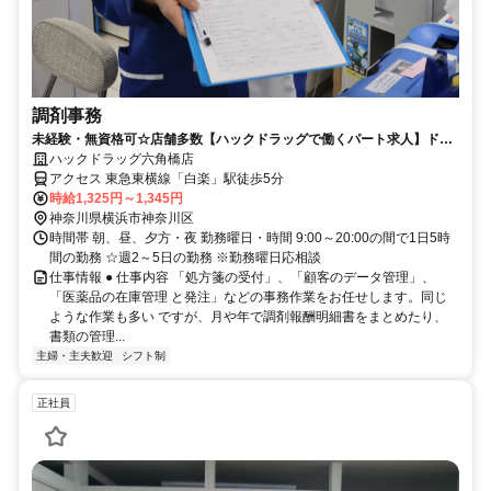
調剤事務
未経験・無資格可☆店舗多数【ハックドラッグで働くパート求人】ドラ
ッグストアの調剤事務
ハックドラッグ六角橋店
アクセス 東急東横線「白楽」駅徒歩5分
時給1,325円～1,345円
神奈川県横浜市神奈川区
時間帯 朝、昼、夕方・夜 勤務曜日・時間 9:00～20:00の間で1日5時
間の勤務 ☆週2～5日の勤務 ※勤務曜日応相談
仕事情報 ● 仕事内容 「処方箋の受付」、「顧客のデータ管理」、
「医薬品の在庫管理 と発注」などの事務作業をお任せします。同じ
ような作業も多い ですが、月や年で調剤報酬明細書をまとめたり、
書類の管理...
主婦・主夫歓迎
シフト制
正社員