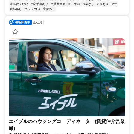
未経験者歓迎
住宅手当あり
交通費全額支給
午前
残業なし
研修あり
夕方
賞与あり
ブランクOK
育休あり
正社員
エイブルのハウジングコーディネーター(賃貸仲介営業
職)