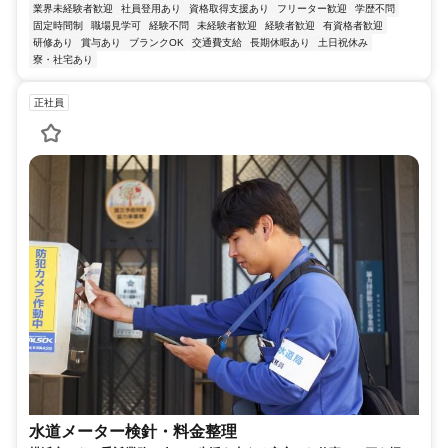
業界未経験者歓迎
社員登用あり
資格取得支援あり
フリーター歓迎
学歴不問
固定時間制
職場見学可
経験不問
未経験者歓迎
経験者歓迎
有資格者歓迎
研修あり
賞与あり
ブランクOK
交通費支給
長期休暇あり
土日祝休み
寮・社宅あり
正社員
水道メーター検針・料金整理