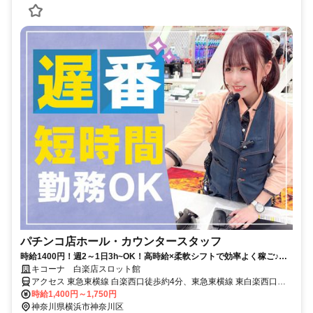
パチンコ店ホール・カウンタースタッフ
時給1400円！週2～1日3h~OK！高時給×柔軟シフトで効率よく稼ご♪≪
ネイル・髪色自由≫
キコーナ 白楽店スロット館
アクセス 東急東横線 白楽西口徒歩約4分、東急東横線 東白楽西口徒
歩約8分、ＪＲ横浜線 東神奈川西口徒歩約18分 白楽駅西口から徒歩5
時給1,400円～1,750円
分。六角橋バス停から徒歩2分。
神奈川県横浜市神奈川区