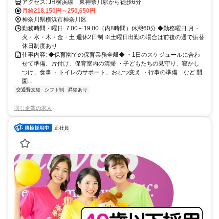
アクセス: JR横浜線 東神奈川駅から徒歩6分
月給218,150円～250,650円
神奈川県横浜市神奈川区
勤務時間・曜日: 7:00～19:00（内8時間）休憩60分 ◆勤務曜日 月・
火・水・木・金・土 週休2日制 ※土曜日出勤の場合は前後の週で振替
休日制度あり
仕事内容: ◆保育園での保育業務全般◆ ・1日のスケジュールに合わ
せて準備、片付け、保育室内の清掃 ・子どもたちの見守り、寝かし
つけ、食事 ・トイレのサポート、おむつ変え ・行事の準備 など 開
園...
交通費支給
シフト制
昇給あり
同じ企業の求人
正社員