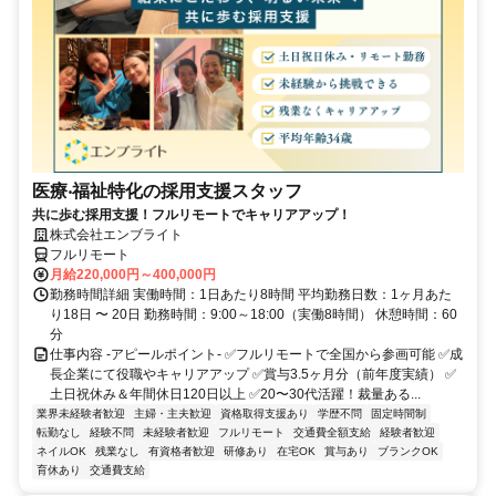
医療‧福祉特化の採用支援スタッフ
共に歩む採用支援！フルリモートでキャリアアップ！
株式会社エンブライト
フルリモート
月給220,000円～400,000円
勤務時間詳細 実働時間：1日あたり8時間 平均勤務日数：1ヶ月あた
り18日 〜 20日 勤務時間：9:00～18:00（実働8時間） 休憩時間：60
分
仕事内容 -アピールポイント- ✅フルリモートで全国から参画可能 ✅成
長企業にて役職やキャリアアップ ✅賞与3.5ヶ月分（前年度実績） ✅
土日祝休み＆年間休日120日以上 ✅20〜30代活躍！裁量ある...
業界未経験者歓迎
主婦・主夫歓迎
資格取得支援あり
学歴不問
固定時間制
転勤なし
経験不問
未経験者歓迎
フルリモート
交通費全額支給
経験者歓迎
ネイルOK
残業なし
有資格者歓迎
研修あり
在宅OK
賞与あり
ブランクOK
育休あり
交通費支給