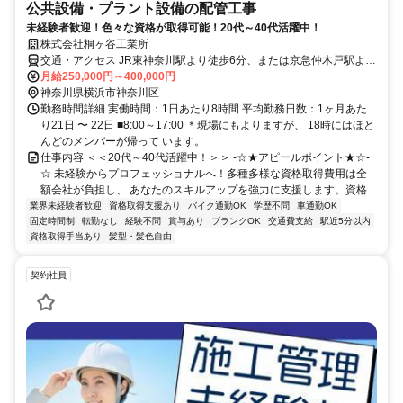
公共設備・プラント設備の配管工事
未経験者歓迎！色々な資格が取得可能！20代～40代活躍中！
株式会社桐ヶ谷工業所
交通・アクセス JR東神奈川駅より徒歩6分、または京急仲木戸駅より
徒歩5分
月給250,000円～400,000円
神奈川県横浜市神奈川区
勤務時間詳細 実働時間：1日あたり8時間 平均勤務日数：1ヶ月あた
り21日 〜 22日 ■8:00～17:00 ＊現場にもよりますが、 18時にはほと
んどのメンバーが帰って います。
仕事内容 ＜＜20代～40代活躍中！＞＞ -☆★アピールポイント★☆-
☆ 未経験からプロフェッショナルへ！多種多様な資格取得費用は全
額会社が負担し、 あなたのスキルアップを強力に支援します。資格...
業界未経験者歓迎
資格取得支援あり
バイク通勤OK
学歴不問
車通勤OK
固定時間制
転勤なし
経験不問
賞与あり
ブランクOK
交通費支給
駅近5分以内
資格取得手当あり
髪型・髪色自由
契約社員