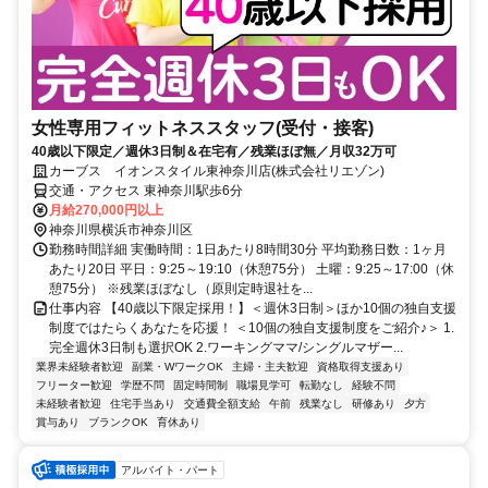
女性専用フィットネススタッフ(受付・接客)
40歳以下限定／週休3日制＆在宅有／残業ほぼ無／月収32万可
カーブス イオンスタイル東神奈川店(株式会社リエゾン)
交通・アクセス 東神奈川駅歩6分
月給270,000円以上
神奈川県横浜市神奈川区
勤務時間詳細 実働時間：1日あたり8時間30分 平均勤務日数：1ヶ月
あたり20日 平日：9:25～19:10（休憩75分） 土曜：9:25～17:00（休
憩75分） ※残業ほぼなし（原則定時退社を...
仕事内容 【40歳以下限定採用！】＜週休3日制＞ほか10個の独自支援
制度ではたらくあなたを応援！ ＜10個の独自支援制度をご紹介♪＞ 1.
完全週休3日制も選択OK 2.ワーキングママ/シングルマザー...
業界未経験者歓迎
副業・WワークOK
主婦・主夫歓迎
資格取得支援あり
フリーター歓迎
学歴不問
固定時間制
職場見学可
転勤なし
経験不問
未経験者歓迎
住宅手当あり
交通費全額支給
午前
残業なし
研修あり
夕方
賞与あり
ブランクOK
育休あり
アルバイト・パート