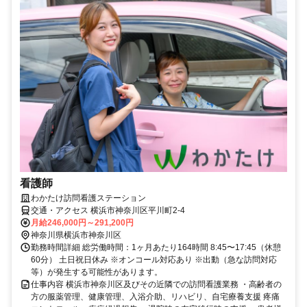
看護師
わかたけ訪問看護ステーション
交通・アクセス 横浜市神奈川区平川町2-4
月給246,000円～291,200円
神奈川県横浜市神奈川区
勤務時間詳細 総労働時間：1ヶ月あたり164時間 8:45〜17:45（休憩
60分） 土日祝日休み ※オンコール対応あり ※出動（急な訪問対応
等）が発生する可能性があります。
仕事内容 横浜市神奈川区及びその近隣での訪問看護業務 ・高齢者の
方の服薬管理、健康管理、入浴介助、リハビリ、自宅療養支援 疼痛