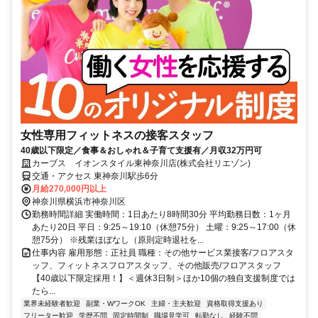
女性専用フィットネスの接客スタッフ
40歳以下限定／食事＆おしゃれ＆子育て支援有／月収32万円可
カーブス イオンスタイル東神奈川店(株式会社リエゾン)
交通・アクセス 東神奈川駅歩6分
月給270,000円以上
神奈川県横浜市神奈川区
勤務時間詳細 実働時間：1日あたり8時間30分 平均勤務日数：1ヶ月
あたり20日 平日：9:25～19:10（休憩75分） 土曜：9:25～17:00（休
憩75分） ※残業ほぼなし（原則定時退社を...
仕事内容 雇用形態：正社員 職種：その他サービス業接客/フロアスタ
ッフ、フィットネスフロアスタッフ、その他販売/フロアスタッフ
【40歳以下限定採用！】＜週休3日制＞ほか10個の独自支援制度では
たら...
業界未経験者歓迎
副業・WワークOK
主婦・主夫歓迎
資格取得支援あり
フリーター歓迎
学歴不問
固定時間制
職場見学可
転勤なし
経験不問