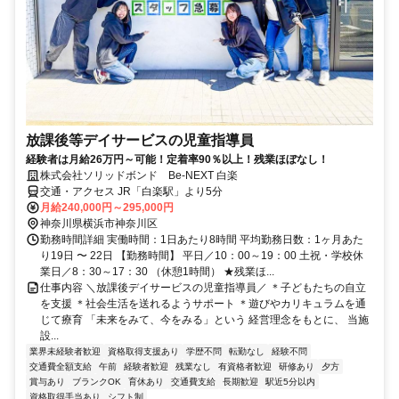
放課後等デイサービスの児童指導員
経験者は月給26万円～可能！定着率90％以上！残業ほぼなし！
株式会社ソリッドボンド Be-NEXT 白楽
交通・アクセス JR「白楽駅」より5分
月給240,000円～295,000円
神奈川県横浜市神奈川区
勤務時間詳細 実働時間：1日あたり8時間 平均勤務日数：1ヶ月あた
り19日 〜 22日 【勤務時間】 平日／10：00～19：00 土祝・学校休
業日／8：30～17：30 （休憩1時間） ★残業ほ...
仕事内容 ＼放課後デイサービスの児童指導員／ ＊子どもたちの自立
を支援 ＊社会生活を送れるようサポート ＊遊びやカリキュラムを通
じて療育 「未来をみて、今をみる」という 経営理念をもとに、 当施
設...
業界未経験者歓迎
資格取得支援あり
学歴不問
転勤なし
経験不問
交通費全額支給
午前
経験者歓迎
残業なし
有資格者歓迎
研修あり
夕方
賞与あり
ブランクOK
育休あり
交通費支給
長期歓迎
駅近5分以内
資格取得手当あり
シフト制