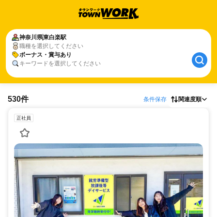
神奈川県
東白楽駅
職種を選択してください
ボーナス・賞与あり
キーワードを選択してください
530件
条件保存
関連度順
正社員