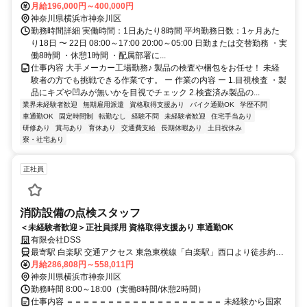
月給196,000円～400,000円
神奈川県横浜市神奈川区
勤務時間詳細 実働時間：1日あたり8時間 平均勤務日数：1ヶ月あた
り18日 〜 22日 08:00～17:00 20:00～05:00 日勤または交替勤務 ・実
働8時間 ・休憩1時間 ・配属部署に...
仕事内容 大手メーカー工場勤務♪ 製品の検査や梱包をお任せ！ 未経
験者の方でも挑戦できる作業です。 ー 作業の内容 ー 1.目視検査 ・製
品にキズや凹みが無いかを目視でチェック 2.検査済み製品の...
業界未経験者歓迎
無期雇用派遣
資格取得支援あり
バイク通勤OK
学歴不問
車通勤OK
固定時間制
転勤なし
経験不問
未経験者歓迎
住宅手当あり
研修あり
賞与あり
育休あり
交通費支給
長期休暇あり
土日祝休み
寮・社宅あり
正社員
消防設備の点検スタッフ
＜未経験者歓迎＞正社員採用 資格取得支援あり 車通勤OK
有限会社DSS
最寄駅 白楽駅 交通アクセス 東急東横線「白楽駅」西口より徒歩約9
月給286,808円～558,011円
分 車通勤可
神奈川県横浜市神奈川区
勤務時間 8:00～18:00（実働8時間/休憩2時間）
仕事内容 ＝＝＝＝＝＝＝＝＝＝＝＝＝＝＝＝＝＝＝ 未経験から国家