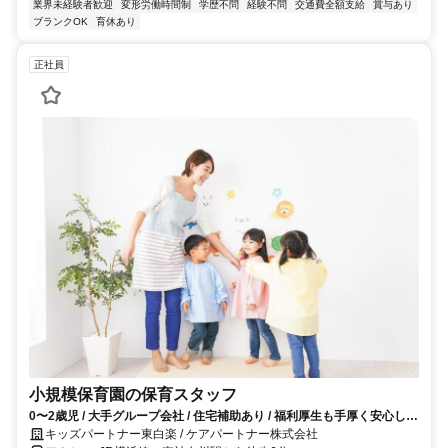
業界未経験者歓迎
変形労働時間制
学歴不問
経験不問
交通費全額支給
賞与あり
ブランクOK
育休あり
正社員
小規模保育園の保育スタッフ
0〜2歳児 / 大手グループ会社 / 住宅補助あり / 福利厚生も手厚く安心して
働けます！
キッズパートナー東白楽 / ケアパートナー株式会社