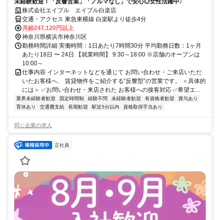
未経験歓迎！「反響営業」「ノルマなし」で安心◎女性活躍中♪
株式会社エイブル エイブル白楽店
交通・アクセス 東急東横線 白楽駅より徒歩4分
月給247,120円以上
神奈川県横浜市神奈川区
勤務時間詳細 実働時間：1日あたり7時間30分 平均勤務日数：1ヶ月
あたり18日 〜 24日 【就業時間】 9:30～18:00 ※店舗のオープンは
10:00～
仕事内容 インターネットなどを通じて お問い合わせ・ご来店いただ
いたお客様へ、 賃貸物件をご紹介する“反響型”の営業です。 ＜具体的
には＞ ✅お問い合わせ・来店された お客様への接客対応 ✅希望エ...
業界未経験者歓迎
固定時間制
経験不問
未経験者歓迎
有資格者歓迎
賞与あり
育休あり
交通費支給
長期歓迎
駅近5分以内
資格取得手当あり
同じ企業の求人
正社員