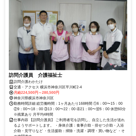
訪問介護員 介護福祉士
訪問介護わかたけ
交通・アクセス 横浜市神奈川区平川町2-4
月給224,500円～280,500円
神奈川県横浜市神奈川区
勤務時間詳細 総労働時間：1ヶ月あたり168時間 ①6：00〜15：00
②9：00〜18：00 ③13：00〜22：00 ④21：00〜翌6：00 休憩60分
※残業あり 月平均4時間
仕事内容 【訪問介護員】 ご利用者宅を訪問し、自立した生活が送れ
るようサポートします。 ・身体介護：食事介助・排せつ介助・入浴
介助・見守りなど ・生活援助：掃除・洗濯・調理・買い物など ・そ