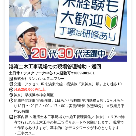
港湾土木工事現場での現場管理補助・巡回
土日休！デスクワーク中心！未経験可/cr009-001-01
株式会社リンカンエヌエフシー
交通・アクセス JR京浜東北線・横浜線「東神奈川駅」より徒歩10
分、京浜急行線「京急東神奈川駅」より徒歩8分/cr009-001-01
月給250,000円以上
神奈川県横浜市神奈川区
勤務時間詳細 実働時間：1日あたり8時間 平均勤務日数：1ヶ月あた
り18日 〜 21日 8：00～17：00（実働8時間 休憩60分） ※残業月平
均20時間
仕事内容 ＼港湾土木工事現場での施工管理募集／ 神奈川エリアの港
湾で行われる土木工事の施工管理サポートをお願いします。 現場で
の作業もありますが、基本的にはデスクワークが中心となります。
・工事のス...