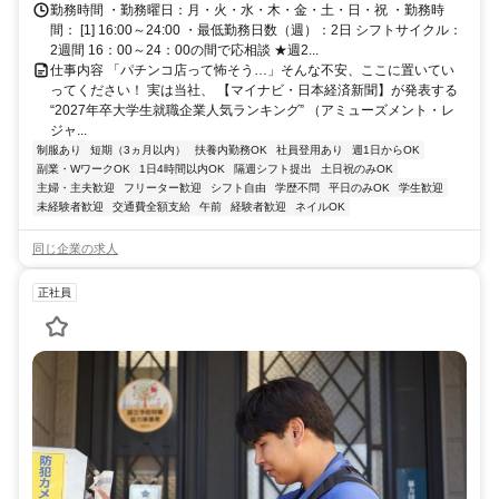
勤務時間 ・勤務曜日：月・火・水・木・金・土・日・祝 ・勤務時
間： [1] 16:00～24:00 ・最低勤務日数（週）：2日 シフトサイクル：
2週間 16：00～24：00の間で応相談 ★週2...
仕事内容 「パチンコ店って怖そう…」そんな不安、ここに置いてい
ってください！ 実は当社、 【マイナビ・日本経済新聞】が発表する
“2027年卒大学生就職企業人気ランキング” （アミューズメント・レ
ジャ...
制服あり
短期（3ヵ月以内）
扶養内勤務OK
社員登用あり
週1日からOK
副業・WワークOK
1日4時間以内OK
隔週シフト提出
土日祝のみOK
主婦・主夫歓迎
フリーター歓迎
シフト自由
学歴不問
平日のみOK
学生歓迎
未経験者歓迎
交通費全額支給
午前
経験者歓迎
ネイルOK
同じ企業の求人
正社員