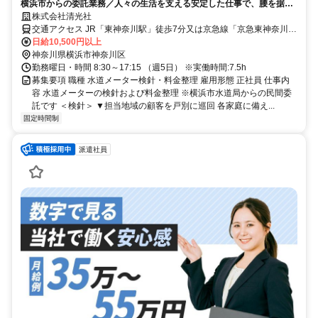
横浜市からの委託業務／人々の生活を支える安定した仕事で、腰を据え
て長く活躍できます！
株式会社清光社
交通アクセス JR「東神奈川駅」徒歩7分又は京急線「京急東神奈川
（旧仲木戸）」「神奈川新町」徒歩5分
日給10,500円以上
神奈川県横浜市神奈川区
勤務曜日・時間 8:30～17:15 （週5日） ※実働時間:7.5h
募集要項 職種 水道メーター検針・料金整理 雇用形態 正社員 仕事内
容 水道メーターの検針および料金整理 ※横浜市水道局からの民間委
託です ＜検針＞ ▼担当地域の顧客を戸別に巡回 各家庭に備え...
固定時間制
派遣社員