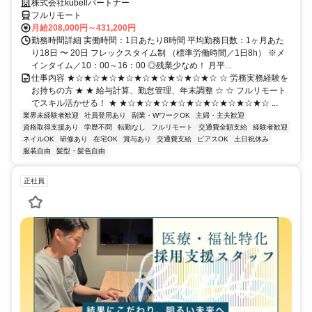
株式会社kubellパートナー
フルリモート
月給208,000円～431,200円
勤務時間詳細 実働時間：1日あたり8時間 平均勤務日数：1ヶ月あた
り18日 〜 20日 フレックスタイム制 （標準労働時間／1日8h） ※メ
インタイム／10：00～16：00 ◎残業少なめ！ 月平...
仕事内容 ★☆★☆★☆★☆★☆★☆★☆★☆★☆ ☆ 労務実務経験を
お持ちの方 ★ ★ 給与計算、勤怠管理、年末調整 ☆ ☆ フルリモート
でスキル活かせる！ ★ ★☆★☆★☆★☆★☆★☆★☆★☆★☆ ...
業界未経験者歓迎
社員登用あり
副業・WワークOK
主婦・主夫歓迎
資格取得支援あり
学歴不問
転勤なし
フルリモート
交通費全額支給
経験者歓迎
ネイルOK
研修あり
在宅OK
賞与あり
交通費支給
ピアスOK
土日祝休み
服装自由
髪型・髪色自由
正社員