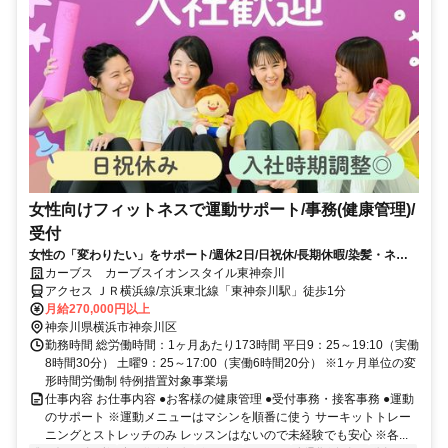
女性向けフィットネスで運動サポート/事務(健康管理)/
受付
女性の「変わりたい」をサポート/週休2日/日祝休/長期休暇/染髪・ネイ
ルOK※規定内
カーブス カーブスイオンスタイル東神奈川
アクセス ＪＲ横浜線/京浜東北線「東神奈川駅」徒歩1分
月給270,000円以上
神奈川県横浜市神奈川区
勤務時間 総労働時間：1ヶ月あたり173時間 平日9：25～19:10（実働
8時間30分） 土曜9：25～17:00（実働6時間20分） ※1ヶ月単位の変
形時間労働制 特例措置対象事業場
仕事内容 お仕事内容 ●お客様の健康管理 ●受付事務・接客事務 ●運動
のサポート ※運動メニューはマシンを順番に使う サーキットトレー
ニングとストレッチのみ レッスンはないので未経験でも安心 ※各...