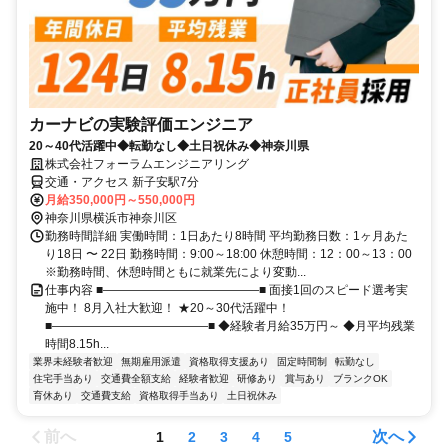
カーナビの実験評価エンジニア
20～40代活躍中◆転勤なし◆土日祝休み◆神奈川県
株式会社フォーラムエンジニアリング
交通・アクセス 新子安駅7分
月給350,000円～550,000円
神奈川県横浜市神奈川区
勤務時間詳細 実働時間：1日あたり8時間 平均勤務日数：1ヶ月あた
り18日 〜 22日 勤務時間：9:00～18:00 休憩時間：12：00～13：00
※勤務時間、休憩時間ともに就業先により変動...
仕事内容 ■―――――――――――――■ 面接1回のスピード選考実
施中！ 8月入社大歓迎！ ★20～30代活躍中！
■―――――――――――――■ ◆経験者月給35万円～ ◆月平均残業
時間8.15h...
業界未経験者歓迎
無期雇用派遣
資格取得支援あり
固定時間制
転勤なし
住宅手当あり
交通費全額支給
経験者歓迎
研修あり
賞与あり
ブランクOK
育休あり
交通費支給
資格取得手当あり
土日祝休み
前へ
次へ
1
2
3
4
5