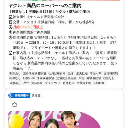
ヤクルト商品のスーパーへのご案内
【残業なし】年間休日123日！ヤクルト商品のご案内
神奈川中央ヤクルト販売株式会社
交通・アクセス 京浜急行線「神奈川駅」から徒歩5分
月給195,000円以上
神奈川県横浜市神奈川区
勤務時間詳細 実働時間：1日あたり7時間 平均勤務日数：1ヶ月あた
り20日 〜 22日 8：30～16：30(休憩1h) 残業ほぼなし！基本、定時
退勤です。 プライベートや家庭との両立もできます！
仕事内容 ＜主婦も活躍中！ヤクルト商品のご案内・ご提案＞ 新規開
拓・飛び込み・テレアポなし！ 当社とお取引のあるスーパーを巡回
しながら 新商品の案内や売り場のご提案をしていただきます。 扱う
商品も「ヤ...
制服あり
業界未経験者歓迎
社員登用あり
主婦・主夫歓迎
学歴不問
固定時間制
転勤なし
経験不問
未経験者歓迎
交通費全額支給
午前
経験者歓迎
残業なし
研修あり
夕方
賞与あり
ブランクOK
育休あり
交通費支給
長期歓迎
正社員