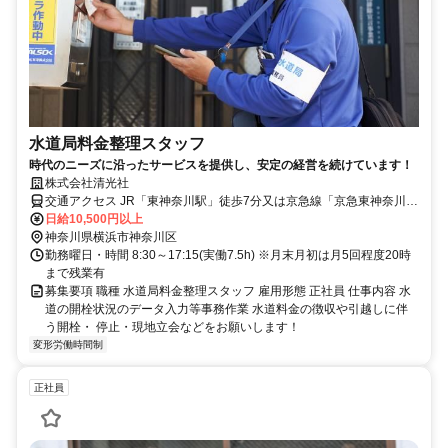
水道局料金整理スタッフ
時代のニーズに沿ったサービスを提供し、安定の経営を続けています！
株式会社清光社
交通アクセス JR「東神奈川駅」徒歩7分又は京急線「京急東神奈川
（旧仲木戸駅）」「神奈川新町」徒歩5分
日給10,500円以上
神奈川県横浜市神奈川区
勤務曜日・時間 8:30～17:15(実働7.5h) ※月末月初は月5回程度20時
まで残業有
募集要項 職種 水道局料金整理スタッフ 雇用形態 正社員 仕事内容 水
道の開栓状況のデータ入力等事務作業 水道料金の徴収や引越しに伴
う開栓・ 停止・現地立会などをお願いします！
変形労働時間制
正社員