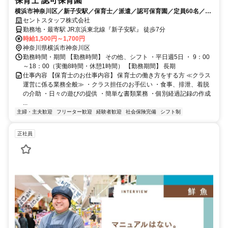
保育士 認可保育園
横浜市神奈川区／新子安駅／保育士／派遣／認可保育園／定員60名／週
5日／フルタイム勤務／駅チカ
セントスタッフ株式会社
勤務地・最寄駅 JR京浜東北線『新子安駅』 徒歩7分
時給1,500円～1,700円
神奈川県横浜市神奈川区
勤務時間・期間 【勤務時間】 その他、シフト ・平日週5日 ・ 9：00
～18：00（実働8時間・休憩1時間） 【勤務期間】 長期
仕事内容 【保育士のお仕事内容】 保育士の働き方をする方 ≪クラス
運営に係る業務全般≫ ・クラス担任のお手伝い ・食事、排泄、着脱
の介助 ・日々の遊びの提供 ・簡単な書類業務 ・個別経過記録の作成
...
主婦・主夫歓迎
フリーター歓迎
経験者歓迎
社会保険完備
シフト制
正社員