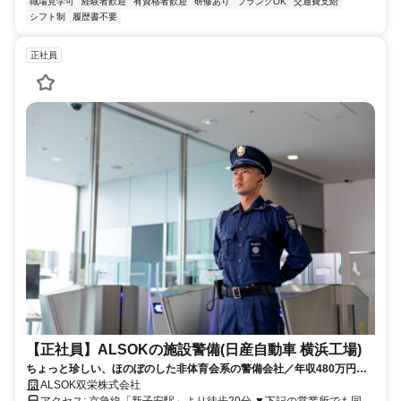
職場見学可
経験者歓迎
有資格者歓迎
研修あり
ブランクOK
交通費支給
シフト制
履歴書不要
正社員
【正社員】ALSOKの施設警備(日産自動車 横浜工場)
ちょっと珍しい、ほのぼのした非体育会系の警備会社／年収480万円～
520万円／年間賞与実績：100万円以上
ALSOK双栄株式会社