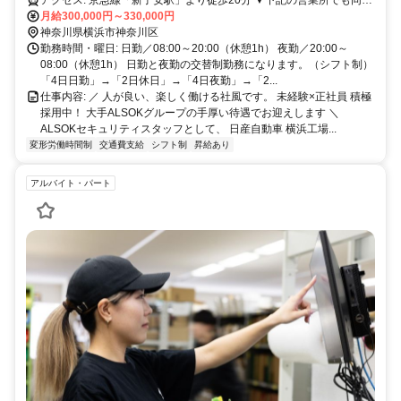
アクセス: 京急線「新子安駅」より徒歩20分 ▼下記の営業所でも同時
募集中！▼ 1.鶴見営業所：横浜市鶴見区大黒町6番1号 2.本牧営業
月給300,000円～330,000円
所：横浜市中区錦町8 3.座間営業所：座間市広野台2丁目10-1 4.追浜
神奈川県横浜市神奈川区
営業所：横須賀市夏島町1番地 5.NTC営業所：厚木市岡津古久560番
勤務時間・曜日: 日勤／08:00～20:00（休憩1h） 夜勤／20:00～
地2 6.NATC営業所：厚木市森の里青山1-1 7.相模原営業所：相模原市
08:00（休憩1h） 日勤と夜勤の交替制勤務になります。（シフト制）
南区麻溝台1-4-1
「4日日勤」→「2日休日」→「4日夜勤」→「2...
仕事内容: ／ 人が良い、楽しく働ける社風です。 未経験×正社員 積極
採用中！ 大手ALSOKグループの手厚い待遇でお迎えします ＼
ALSOKセキュリティスタッフとして、 日産自動車 横浜工場...
変形労働時間制
交通費支給
シフト制
昇給あり
アルバイト・パート