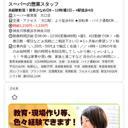
スーパーの惣菜スタッフ
未経験歓迎！接客少なめ◎8～12時/週3日～⭐駅徒歩4分
スーパー横濱屋 大口店
交通・アクセス 「大口駅」より徒歩4分 ★自転車・バイク通勤OK ★
交通費規定支給
時給1,230円～1,330円
神奈川県横浜市神奈川区
勤務時間詳細 ⏰08:00～12:00(実働4時間) ⭐週3、4日勤務でOK！ ⭐勤
務日数・曜日など お気軽にご相談下さい◎ ⏩1ヶ月毎の希望シフト制
仕事内容 ＼＼20代～50代まで幅広く在籍！／／ ⭐8時～12時の午前
のみ短時間！ 朝の時間を有効活用して しっかり稼いじゃいましょ
う！ 午後は家事や買い物、家族と過ごすなど 自分のための時間に♪ ...
業界未経験者歓迎
1日4時間以内OK
主婦・主夫歓迎
バイク通勤OK
学歴不問
平日のみOK
転勤なし
経験不問
未経験者歓迎
午前
経験者歓迎
有資格者歓迎
月1シフト提出
ブランクOK
交通費支給
長期歓迎
フルタイム歓迎
駅近5分以内
シフト制
週4日以上OK
正社員