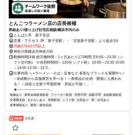
とんこつラーメン店の店長候補
昇給あり/借り上げ社宅応相談/横浜市内のみ
とんぱた亭 新子安店
交通・アクセス JR「新子安駅」・「京急新子安駅」より徒歩3分
月給279,621円以上
神奈川県横浜市神奈川区
勤務時間詳細 総労働時間：1ヶ月あたり173時間 ⏰8:00～23:30（シ
フト交代制） ※休憩時間60～120分 シフト例） 10:00～23:30 10:00
～18:00 13:30～22:3...
仕事内容 ＼⭐ラーメン・そば・定食など 多彩なブランドを展開中⭐／
✨未経験から店舗運営を学べる！ ✨新商品の企画・開発にも携われ
る！ ✨頑張り次第で早期昇格・昇給が可能！ 。・
★―――――――――...
制服あり
業界未経験者歓迎
フリーター歓迎
学歴不問
経験不問
未経験者歓迎
交通費支給
まかないあり
長期歓迎
シフト制
社割あり
寮・社宅あり
食事補助あり
髪型・髪色自由
正社員