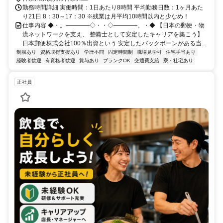
勤務時間詳細 実働時間：1日あたり8時間 平均勤務日数：1ヶ月あた
り21日 8：30～17：30 ※残業は月平均10時間以内と少なめ！
仕事内容 ◆・。――――◇・・◇――――。・◆ 【日本の郵便・物
流ネットワークを支え、 整備士として安定したキャリアを築こう】
日本郵便株式会社100％出資という 安定したバックボーンがある当...
制服あり
資格取得支援あり
学歴不問
固定時間制
職場見学可
住宅手当あり
経験者歓迎
有資格者歓迎
賞与あり
ブランクOK
交通費支給
寮・社宅あり
正社員