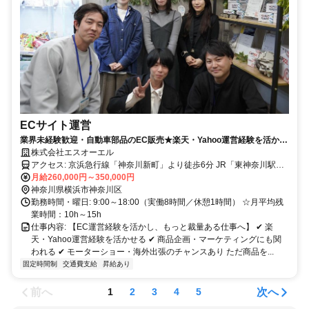
ECサイト運営
業界未経験歓迎・自動車部品のEC販売★楽天・Yahoo運営経験を活かせ
る WEBマーケティング・企画にも挑戦可
株式会社エスオーエル
アクセス: 京浜急行線「神奈川新町」より徒歩6分 JR「東神奈川駅」
より徒歩15分
月給260,000円～350,000円
神奈川県横浜市神奈川区
勤務時間・曜日: 9:00～18:00（実働8時間／休憩1時間） ☆月平均残
業時間：10h～15h
仕事内容: 【EC運営経験を活かし、もっと裁量ある仕事へ】 ✔ 楽
天・Yahoo運営経験を活かせる ✔ 商品企画・マーケティングにも関
われる ✔ モーターショー・海外出張のチャンスあり ただ商品を...
固定時間制
交通費支給
昇給あり
前へ
次へ
1
2
3
4
5