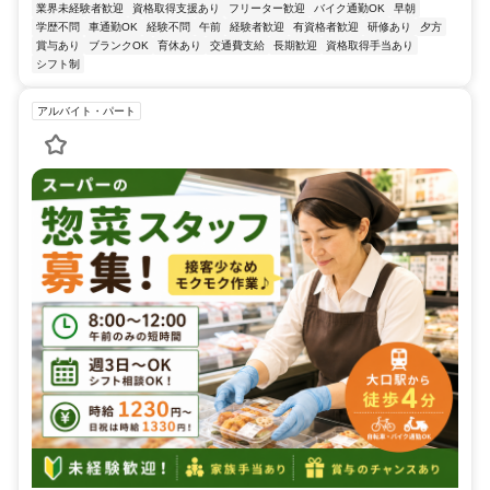
業界未経験者歓迎
資格取得支援あり
フリーター歓迎
バイク通勤OK
早朝
学歴不問
車通勤OK
経験不問
午前
経験者歓迎
有資格者歓迎
研修あり
夕方
賞与あり
ブランクOK
育休あり
交通費支給
長期歓迎
資格取得手当あり
シフト制
アルバイト・パート