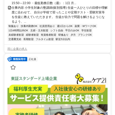
15:50～22:00 ・最低勤務日数（週）：1日 月...
仕事内容 小学生対象の塾講師(個別指導) 生徒一人ひとりの目標や理解
度に合わせて、 自分が学校で習ったことや定期テスト・受験対策等
を生徒に教えていただきます。 生徒が自力で問題を解けるようにな
るよう、...
制服あり
扶養内勤務OK
社員登用あり
週1日からOK
副業・WワークOK
1日4時間以内OK
主婦・主夫歓迎
シフト自由
平日のみOK
学生歓迎
未経験者歓迎
経験者歓迎
有資格者歓迎
研修あり
夕方
ブランクOK
交通費支給
長期歓迎
フルタイム歓迎
駅近5分以内
同じ企業の求人
正社員