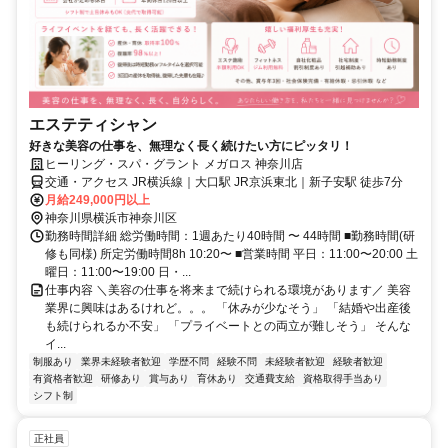
エステティシャン
好きな美容の仕事を、無理なく長く続けたい方にピッタリ！
ヒーリング・スパ・グラント メガロス 神奈川店
交通・アクセス JR横浜線｜大口駅 JR京浜東北｜新子安駅 徒歩7分
月給249,000円以上
神奈川県横浜市神奈川区
勤務時間詳細 総労働時間：1週あたり40時間 〜 44時間 ■勤務時間(研
修も同様) 所定労働時間8h 10:20〜 ■営業時間 平日：11:00〜20:00 土
曜日：11:00〜19:00 日・...
仕事内容 ＼美容の仕事を将来まで続けられる環境があります／ 美容
業界に興味はあるけれど。。。 「休みが少なそう」 「結婚や出産後
も続けられるか不安」 「プライベートとの両立が難しそう」 そんな
イ...
制服あり
業界未経験者歓迎
学歴不問
経験不問
未経験者歓迎
経験者歓迎
有資格者歓迎
研修あり
賞与あり
育休あり
交通費支給
資格取得手当あり
シフト制
正社員