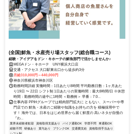
(全国)鮮魚・水産売り場スタッフ(総合職コース)
経験・アイデアをドン・キホーテの鮮魚部門で活かしませんか♪
MEGAドン・キホーテ UNY横浜大口店
交通・アクセス 大口駅東出口から徒歩約3分
月給310,000円～440,000円
神奈川県横浜市神奈川区
勤務時間詳細 実働時間：1日あたり8時間 平均勤務日数：1ヶ月あた
り19日 〜 22日 シフト制 1日あたりの実働時間：最大8時間/日 ※休憩
時間：勤務時間の途中に1時間 ＜勤務例＞ 早番：7:0...
仕事内容 PPIHグループでは精肉部門拡大に ともない、スーパーや専
門店での 鮮魚・水産のご経験や知識をお持ちの方を 積極採用中で
す！ 海外では、日本をはじめ世界から届く鮮度の 高いネタが自慢の
『わ...
業界未経験者歓迎
資格取得支援あり
バイク通勤OK
学歴不問
車通勤OK
経験不問
研修あり
賞与あり
ブランクOK
交通費支給
資格取得手当あり
シフト制