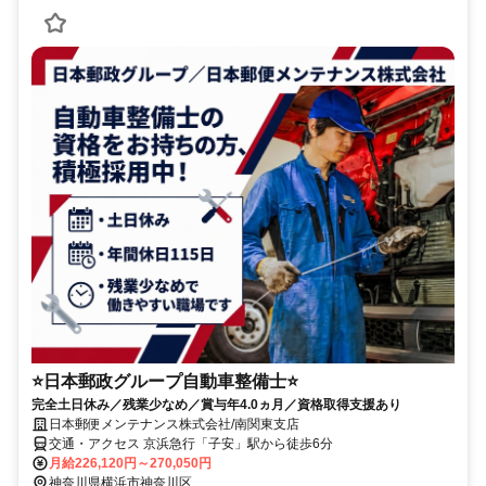
⭐日本郵政グループ自動車整備士⭐
完全土日休み／残業少なめ／賞与年4.0ヵ月／資格取得支援あり
日本郵便メンテナンス株式会社/南関東支店
交通・アクセス 京浜急行「子安」駅から徒歩6分
月給226,120円～270,050円
神奈川県横浜市神奈川区