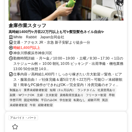
倉庫作業スタッフ
高時給1400円✨月収22万円以上も可✨髪型髪色ネイル自由✨
White Rabbit Japan合同会社
交通・アクセス JR・京急 新子安駅より徒歩一分
時給1,400円以上
神奈川県横浜市神奈川区
勤務時間詳細 ・月〜金／10:00～19:00 ・土曜／8:30～17:30 ＜1日の
スケジュール例＞ 10:00 朝礼 10:05 ピッキング・出荷準備・梱包業務
13:00 50分休憩 14:0...
仕事内容 ✅高時給1,400円！しっかり稼ぎたい方大歓迎 ✅髪色・ピア
ス・服装自由！ ✅社保完備＆週5日で月々22万円～可能◎ ✅未経験歓
迎！簡単なPC操作ができればOK ✅完全室内！冷房完備のオフィ...
制服あり
業界未経験者歓迎
短期（3ヵ月以内）
ランチタイム
社員登用あり
副業・WワークOK
主婦・主夫歓迎
資格取得支援あり
フリーター歓迎
早朝
学歴不問
固定時間制
平日のみOK
学生歓迎
転勤なし
経験不問
英語
未経験者歓迎
午前
経験者歓迎
アルバイト・パート