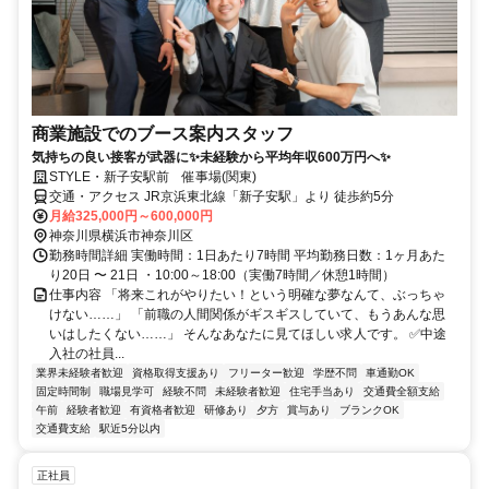
商業施設でのブース案内スタッフ
気持ちの良い接客が武器に✨未経験から平均年収600万円へ✨
STYLE・新子安駅前 催事場(関東)
交通・アクセス JR京浜東北線「新子安駅」より 徒歩約5分
月給325,000円～600,000円
神奈川県横浜市神奈川区
勤務時間詳細 実働時間：1日あたり7時間 平均勤務日数：1ヶ月あた
り20日 〜 21日 ・10:00～18:00（実働7時間／休憩1時間）
仕事内容 「将来これがやりたい！という明確な夢なんて、ぶっちゃ
けない……」 「前職の人間関係がギスギスしていて、もうあんな思
いはしたくない……」 そんなあなたに見てほしい求人です。 ✅中途
入社の社員...
業界未経験者歓迎
資格取得支援あり
フリーター歓迎
学歴不問
車通勤OK
固定時間制
職場見学可
経験不問
未経験者歓迎
住宅手当あり
交通費全額支給
午前
経験者歓迎
有資格者歓迎
研修あり
夕方
賞与あり
ブランクOK
交通費支給
駅近5分以内
正社員