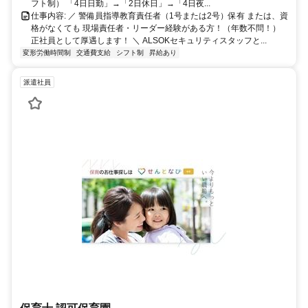
フト制） 「4日日勤」→「2日休日」→「4日夜...
仕事内容: ／ 警備員指導教育責任者（1号または2号）保有 または、資
格がなくても 現場責任者・リーダー経験がある方！（年数不問！）
正社員として厚遇します！ ＼ ALSOKセキュリティスタッフと...
変形労働時間制
交通費支給
シフト制
昇給あり
派遣社員