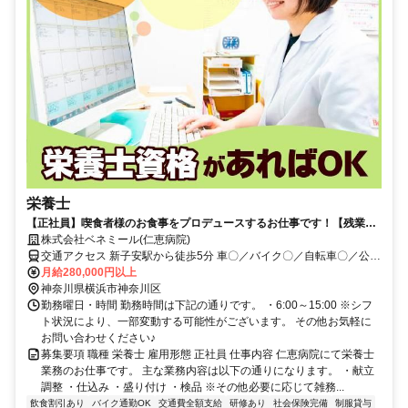
栄養士
【正社員】喫食者様のお食事をプロデュースするお仕事です！【残業月
約5時間／希望休月3回／育児補助】
株式会社ベネミール(仁恵病院)
交通アクセス 新子安駅から徒歩5分 車〇／バイク〇／自転車〇／公共
交通機関〇
月給280,000円以上
神奈川県横浜市神奈川区
勤務曜日・時間 勤務時間は下記の通りです。 ・6:00～15:00 ※シフ
ト状況により、一部変動する可能性がございます。 その他お気軽に
お問い合わせください♪
募集要項 職種 栄養士 雇用形態 正社員 仕事内容 仁恵病院にて栄養士
業務のお仕事です。 主な業務内容は以下の通りになります。 ・献立
調整 ・仕込み ・盛り付け ・検品 ※その他必要に応じて雑務...
飲食割引あり
バイク通勤OK
交通費全額支給
研修あり
社会保険完備
制服貸与