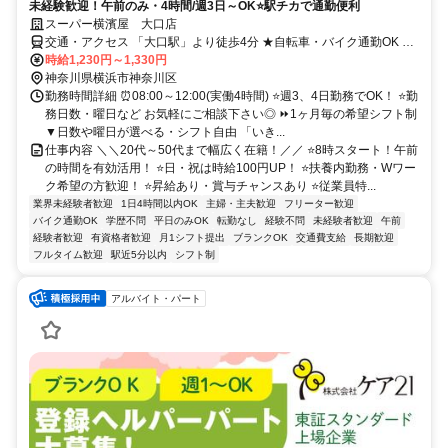
未経験歓迎！午前のみ・4時間/週3日～OK⭐駅チカで通勤便利
スーパー横濱屋 大口店
交通・アクセス 「大口駅」より徒歩4分 ★自転車・バイク通勤OK ★
交通費規定支給
時給1,230円～1,330円
神奈川県横浜市神奈川区
勤務時間詳細 ⏰08:00～12:00(実働4時間) ⭐週3、4日勤務でOK！ ⭐勤
務日数・曜日など お気軽にご相談下さい◎ ⏩1ヶ月毎の希望シフト制
▼日数や曜日が選べる・シフト自由 「いき...
仕事内容 ＼＼20代～50代まで幅広く在籍！／／ ⭐8時スタート！午前
の時間を有効活用！ ⭐日・祝は時給100円UP！ ⭐扶養内勤務・Wワー
ク希望の方歓迎！ ⭐昇給あり・賞与チャンスあり ⭐従業員特...
業界未経験者歓迎
1日4時間以内OK
主婦・主夫歓迎
フリーター歓迎
バイク通勤OK
学歴不問
平日のみOK
転勤なし
経験不問
未経験者歓迎
午前
経験者歓迎
有資格者歓迎
月1シフト提出
ブランクOK
交通費支給
長期歓迎
フルタイム歓迎
駅近5分以内
シフト制
アルバイト・パート