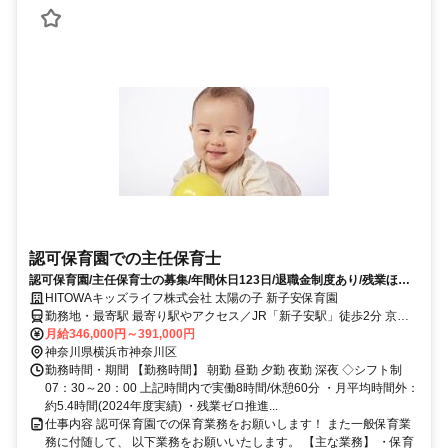
認可保育園での主任保育士
認可保育園/主任保育士の募集/年間休日123日/退職金制度あり/残業ほぼ
なし/ﾌﾞﾗﾝｸOK!
HITOWAキッズライフ株式会社 太陽の子 新子安保育園
勤務地・最寄駅 最寄り駅やアクセス／JR「新子安駅」徒歩2分 京急
「京急新子安駅」東口 徒歩2分
月給346,000円～391,000円
神奈川県横浜市神奈川区
勤務時間・期間 【勤務時間】 朝勤 昼勤 夕勤 夜勤 深夜 ◇シフト制
07：30～20：00 上記時間内で実働8時間/休憩60分 ・月平均時間外：
約5.4時間(2024年度実績) ・残業ゼロ推進...
仕事内容 認可保育園での保育業務をお願いします！ また一般保育業
務に付随して、 以下業務をお願いいたします。 【主な業務】 ・保育