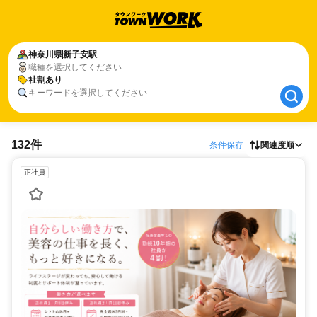
神奈川県
神奈川県
新子安駅
新子安駅
職種を選択してください
社割あり
社割あり
キーワードを選択してください
132件
条件保存
関連度順
正社員