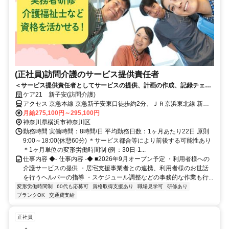
(正社員)訪問介護のサービス提供責任者
＜サービス提供責任者としてサービスの提供、計画の作成、記録チェッ
ク、各種管理等をお任せ！＞2026年9月オープン予定/東証スタンダード
ケア21 新子安(訪問介護)
上場企業で、専門職として当社で活躍しませんか？
アクセス 京急本線 京急新子安東口徒歩約2分、ＪＲ京浜東北線 新子
安徒歩約2分、京急本線 子安徒歩約11分 JR各線「新子安」駅から徒
月給275,100円～295,100円
約2分
神奈川県横浜市神奈川区
勤務時間 実働時間：8時間/日 平均勤務日数：1ヶ月あたり22日 原則
9:00～18:00(休憩60分) ＊サービス都合等により前後する可能性あり
＊1ヶ月単位の変形労働時間制 (例：30日-1...
仕事内容 ◆- 仕事内容 -◆ ■2026年9月オープン予定 ・利用者様への
介護サービスの提供 ・居宅支援事業者との連携、利用者様のお世話
を行うヘルパーの指導 ・スケジュール調整などの事務的な作業も行...
変形労働時間制
60代も応募可
資格取得支援あり
職場見学可
研修あり
ブランクOK
交通費支給
正社員