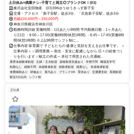
土日休み×残業ナシ♪子育てと両立◎ブランクOK！(03)
株式会社安田物産 (03)396ゆうゆうきっず新子安
交通・アクセス 「新子安駅」徒歩3分、「京急新子安駅」徒歩3分
月給220,000円～250,000円
神奈川県横浜市神奈川区
勤務時間詳細 実働時間：1日あたり8時間 平均勤務日数：1ヶ月あた
り21日 ・8:00～17:00(実働8時間/休憩1時間) ・8:45～17:45(実働8時
間/休憩1時間) ※上記時間でシフト制に...
仕事内容 保育園で 子どもたちの 健康と笑顔を支えるお仕事です。 ＜
仕事内容＞ ✅調理業務 ─ 衛生・安全に配慮しながら 日々の給食づく
りを行います ✅献立の作成 ─ 本社で用意された共通献...
業界未経験者歓迎
主婦・主夫歓迎
資格取得支援あり
学歴不問
職場見学可
転勤なし
経験不問
未経験者歓迎
経験者歓迎
残業なし
有資格者歓迎
食費補助あり
研修あり
賞与あり
ブランクOK
育休あり
交通費支給
長期歓迎
駅近5分以内
シフト制
正社員