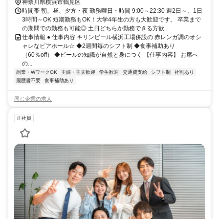
神奈川県横浜市鶴見区
時間帯 朝、昼、夕方・夜 勤務曜日・時間 9:00～22:30 週2日～、1日
3時間～OK 短期勤務もOK！大学4年生の方も大歓迎です。 卒業まで
の期間での勤務も可能◎ 土日どちらか勤務できる方歓...
仕事情報 ● 仕事内容 キリンビール横浜工場併設の 赤レンガ調のオシ
ャレなビアホール☆ ◆2週間毎のシフト制 ◆食事補助あり
（60％off） ◆ビールの知識が自然と身につく 【仕事内容】 お席へ
の...
副業・WワークOK
主婦・主夫歓迎
学生歓迎
交通費支給
シフト制
社割あり
履歴書不要
食事補助あり
同じ企業の求人
正社員