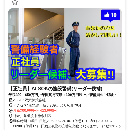
【正社員】ALSOKの施設警備(リーダー候補)
年収480～650万円／年間賞与実績：100万円以上／警備員のご経験・資
格を活かせます／年齢不問！和やか・穏やかな非体育会系の社風です
ALSOK双栄株式会社
アクセス: 京急線「新子安駅」より徒歩20分
月給300,000円～413,000円
神奈川県横浜市神奈川区
勤務時間・曜日: 日勤／08:00～20:00（休憩1h） 夜勤／20:00～
08:00（休憩1h） 日勤と夜勤の交替制勤務になります。（4勤2休・シ