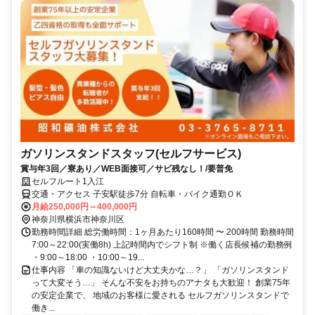
ガソリンスタンドスタッフ(セルフサービス)
賞与年3回／寮あり／WEB面接可／サビ残なし！/要普免
セルフルート1入江
交通・アクセス 子安駅徒歩7分 自転車・バイク通勤ＯＫ
月給250,000円～400,000円
神奈川県横浜市神奈川区
勤務時間詳細 総労働時間：1ヶ月あたり160時間 〜 200時間 勤務時間
7:00～22:00(実働8h) 上記時間内でシフト制 ※働く店長候補の勤務例
・9:00～18:00 ・10:00～19...
仕事内容 「車の知識ないけど大丈夫かな…？」 「ガソリンスタンド
って大変そう…」 そんな不安をお持ちのアナタも大歓迎！ 創業75年
の安定企業で、 地域のお客様に愛される セルフガソリンスタンドで
働き...