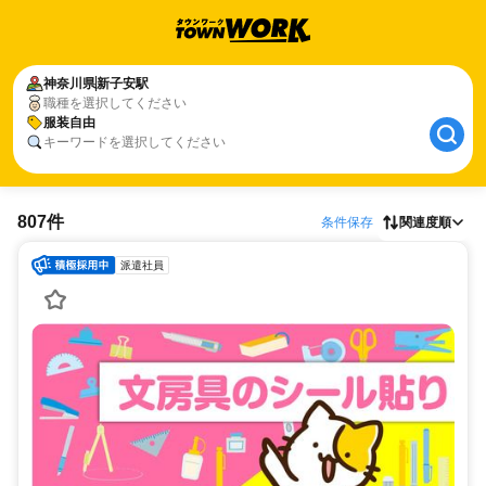
神奈川県
新子安駅
職種を選択してください
服装自由
キーワードを選択してください
807件
条件保存
関連度順
派遣社員