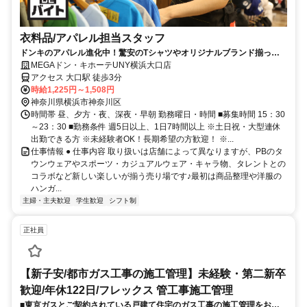
衣料品/アパレル担当スタッフ
ドンキのアパレル進化中！驚安のTシャツやオリジナルブランド揃って
ます♪
MEGAドン・キホーテUNY横浜大口店
アクセス 大口駅 徒歩3分
時給1,225円～1,508円
神奈川県横浜市神奈川区
時間帯 昼、夕方・夜、深夜・早朝 勤務曜日・時間 ■募集時間 15：30
～23：30 ■勤務条件 週5日以上、1日7時間以上 ※土日祝・大型連休
出勤できる方 ※未経験者OK！長期希望の方歓迎！ ※...
仕事情報 ● 仕事内容 取り扱いは店舗によって異なりますが、PBのタ
ウンウェアやスポーツ・カジュアルウェア・キャラ物、タレントとの
コラボなど新しい楽しいが揃う売り場です♪最初は商品整理や洋服の
ハンガ...
主婦・主夫歓迎
学生歓迎
シフト制
正社員
【新子安/都市ガス工事の施工管理】未経験・第二新卒
歓迎/年休122日/フレックス 管工事施工管理
■東京ガスとご契約されている戸建て住宅のガス工事の施工管理をお任