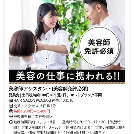
美容師アシスタント(美容師免許必須)
要美免│土日祝時給100円UP│週1日、3h～│ブランク不問
HAIR SALON IWASAKI 神奈川大口店
交通・アクセス 大口駅1分
時給1,230円～1,400円
神奈川県横浜市神奈川区
勤務時間詳細 《シフト制》 ［営業時間］9：00～17：30 【休憩時
間】 実働6時間未満：0～30分（雇用契約による） 実働6時間以上8時
間未満：45分 実働8時間以上：1時間 ●週1日でも週5日で...