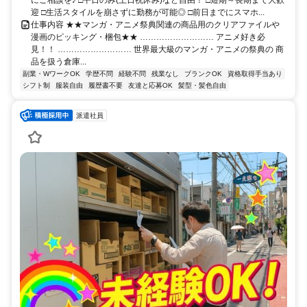
迎 □生活スタイルを崩さずに勤務が可能◎ □前日までにスマホ...
仕事内容 ★★マンガ・アニメ祭典関連の商品用のクリアファイルや
漫画のピッキング・梱包★★ ……………………… アニメ好き必
見！！ ……………………… 世界最大級のマンガ・アニメの祭典の 商
品を扱う倉庫...
副業・WワークOK
学歴不問
経験不問
残業なし
ブランクOK
資格取得手当あり
シフト制
服装自由
履歴書不要
友達と応募OK
髪型・髪色自由
派遣社員