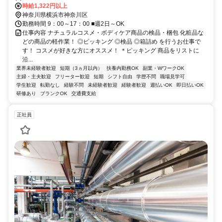
録OK＞
時給1,322円以上
神奈川県横浜市神奈川区
勤務時間 9：00～17：00 ■週2日～OK
仕事内容 ナチュラルコスメ・ボディケア商品の検品・梱包 化粧品な
どの商品の軽作業！ ◎ピッキング ◎検品 ◎箱詰め を行うお仕事で
す！ コスメが好きな方にオススメ！ ＊ピッキング 商品をリストに
沿...
業界未経験者歓迎
短期（3ヵ月以内）
扶養内勤務OK
副業・WワークOK
主婦・主夫歓迎
フリーター歓迎
短期
シフト自由
学歴不問
職場見学可
学生歓迎
転勤なし
経験不問
未経験者歓迎
経験者歓迎
週払いOK
即日払いOK
研修あり
ブランクOK
交通費支給
正社員