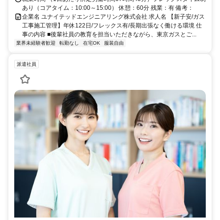
あり（コアタイム：10:00～15:00） 休憩：60分 残業：有 備考：
企業名 ユナイテッドエンジニアリング株式会社 求人名 【新子安/ガス
工事施工管理】年休122日/フレックス有/長期出張なく働ける環境 仕
事の内容 ■後輩社員の教育を担当いただきながら、東京ガスとご...
業界未経験者歓迎
転勤なし
在宅OK
服装自由
派遣社員