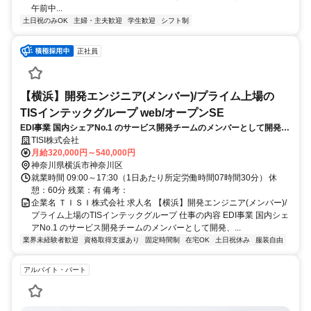
午前中...
土日祝のみOK
主婦・主夫歓迎
学生歓迎
シフト制
正社員
【横浜】開発エンジニア(メンバー)/プライム上場の
TISインテックグループ web/オープンSE
EDI事業 国内シェアNo.1 のサービス開発チームのメンバーとして開発、
リーダーの補佐までお任せいたします。
TISI株式会社
月給320,000円～540,000円
神奈川県横浜市神奈川区
就業時間 09:00～17:30（1日あたり所定労働時間07時間30分） 休
憩：60分 残業：有 備考：
企業名 ＴＩＳＩ株式会社 求人名 【横浜】開発エンジニア(メンバー)/
プライム上場のTISインテックグループ 仕事の内容 EDI事業 国内シェ
アNo.1 のサービス開発チームのメンバーとして開発、...
業界未経験者歓迎
資格取得支援あり
固定時間制
在宅OK
土日祝休み
服装自由
アルバイト・パート