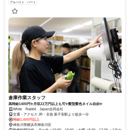
アルバイト・パート
倉庫作業スタッフ
高時給1400円✨月収22万円以上も可✨髪型髪色ネイル自由✨
White Rabbit Japan合同会社
交通・アクセス JR・京急 新子安駅より徒歩一分
時給1,400円以上
神奈川県横浜市神奈川区
勤務時間詳細 ・月〜金／10:00～19:00 ・土曜／8:30～17:30 ＜1日の