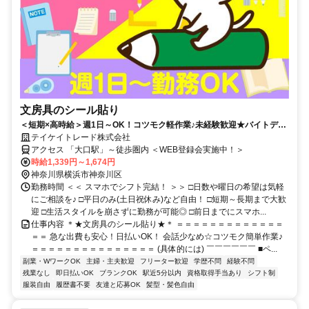
文房具のシール貼り
＜短期×高時給＞週1日～OK！コツモク軽作業♪未経験歓迎★バイトデビ
ューOK！日払い◎即日勤務可♪
テイケイトレード株式会社
アクセス 「大口駅」～徒歩圏内 ＜WEB登録会実施中！＞
時給1,339円～1,674円
神奈川県横浜市神奈川区
勤務時間 ＜＜ スマホでシフト完結！ ＞＞ □日数や曜日の希望は気軽
にご相談を♪ □平日のみ(土日祝休み)など自由！ □短期～長期まで大歓
迎 □生活スタイルを崩さずに勤務が可能◎ □前日までにスマホ...
仕事内容 ＊★文房具のシール貼り★＊ ＝＝＝＝＝＝＝＝＝＝＝＝＝
＝＝ 急な出費も安心！日払いOK！ 会話少なめ☆コツモク簡単作業♪
＝＝＝＝＝＝＝＝＝＝＝＝＝＝＝ (具体的には) ￣￣￣￣￣￣ ■ペ...
副業・WワークOK
主婦・主夫歓迎
フリーター歓迎
学歴不問
経験不問
残業なし
即日払いOK
ブランクOK
駅近5分以内
資格取得手当あり
シフト制
服装自由
履歴書不要
友達と応募OK
髪型・髪色自由