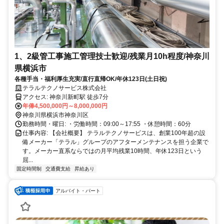
1、2級管工事施工管理技士歓迎/残業月10h程度/神奈川
県横浜市
各種手当・福利厚生充実/直行直帰OK/年休123日(土日祝)
テラルテクノサービス株式会社
アクセス: 神奈川新町駅 徒歩7分
年俸4,500,000円～8,000,000円
神奈川県横浜市神奈川区
勤務時間・曜日: ・労働時間：09:00～17:55 ・休憩時間：60分
仕事内容: 【会社概要】 テラルテクノサービスは、創業100年超の設
備メーカー「テラル」グループのアフターメンテナンスを担う企業で
す。メーカー直系ならではの月平均残業10時間、年休123日という
屈...
固定時間制
交通費支給
昇給あり
アルバイト・パート