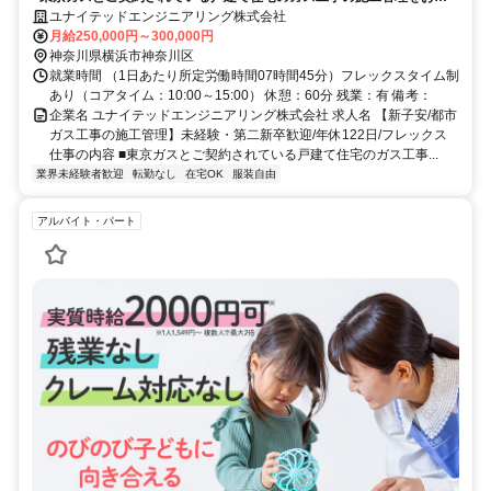
せいたします。研修をしっかり受けていただいた後に、首都圏エリア担
ユナイテッドエンジニアリング株式会社
当となり、物件規模にもよりますが、年間10～20物件を担当いただきま
月給250,000円～300,000円
す。
神奈川県横浜市神奈川区
就業時間 （1日あたり所定労働時間07時間45分）フレックスタイム制
あり（コアタイム：10:00～15:00） 休憩：60分 残業：有 備考：
企業名 ユナイテッドエンジニアリング株式会社 求人名 【新子安/都市
ガス工事の施工管理】未経験・第二新卒歓迎/年休122日/フレックス
仕事の内容 ■東京ガスとご契約されている戸建て住宅のガス工事...
業界未経験者歓迎
転勤なし
在宅OK
服装自由
アルバイト・パート