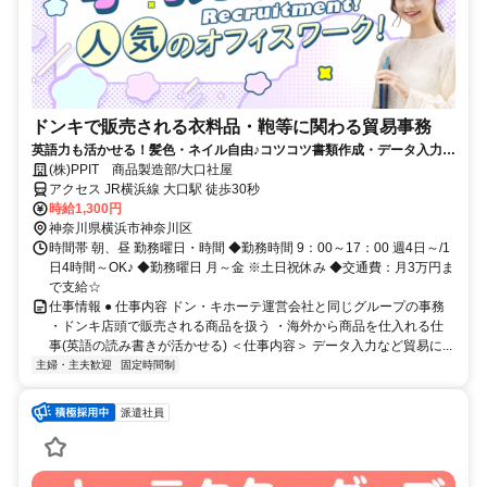
ドンキで販売される衣料品・鞄等に関わる貿易事務
英語力も活かせる！髪色・ネイル自由♪コツコツ書類作成・データ入力が
中心♪
(株)PPIT 商品製造部/大口社屋
アクセス JR横浜線 大口駅 徒歩30秒
時給1,300円
神奈川県横浜市神奈川区
時間帯 朝、昼 勤務曜日・時間 ◆勤務時間 9：00～17：00 週4日～/1
日4時間～OK♪ ◆勤務曜日 月～金 ※土日祝休み ◆交通費：月3万円ま
で支給☆
仕事情報 ● 仕事内容 ドン・キホーテ運営会社と同じグループの事務
・ドンキ店頭で販売される商品を扱う ・海外から商品を仕入れる仕
事(英語の読み書きが活かせる) ＜仕事内容＞ データ入力など貿易に...
主婦・主夫歓迎
固定時間制
派遣社員