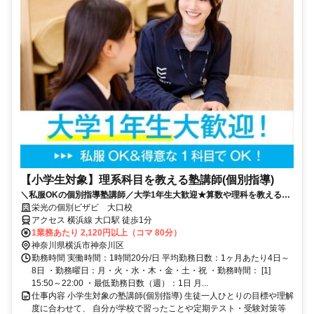
【小学生対象】理系科目を教える塾講師(個別指導)
＼私服OKの個別指導塾講師／大学1年生大歓迎★算数や理科を教える個
別指導／週1日・80分～OK♪大学生活躍中！
栄光の個別ビザビ 大口校
アクセス 横浜線 大口駅 徒歩1分
1業務あたり 2,120円以上（コマ 80分）
神奈川県横浜市神奈川区
勤務時間 実働時間：1時間20分/日 平均勤務日数：1ヶ月あたり4日～
8日 ・勤務曜日：月・火・水・木・金・土・祝 ・勤務時間： [1]
15:50～22:00 ・最低勤務日数（週）：1日 月...
仕事内容 小学生対象の塾講師(個別指導) 生徒一人ひとりの目標や理解
度に合わせて、 自分が学校で習ったことや定期テスト・受験対策等