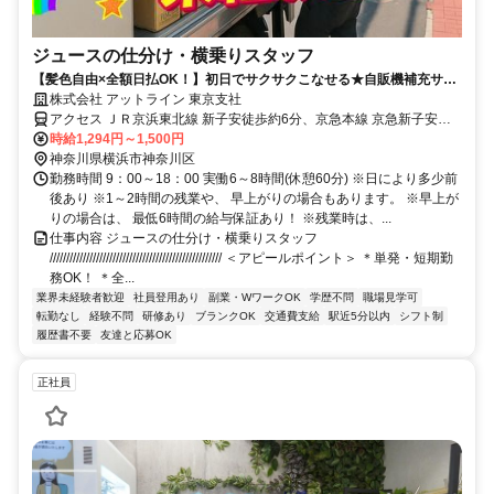
ジュースの仕分け・横乗りスタッフ
【髪色自由×全額日払OK！】初日でサクサクこなせる★自販機補充サポ
ート＜履歴書不要×WEB面談OK＞
株式会社 アットライン 東京支社
アクセス ＪＲ京浜東北線 新子安徒歩約6分、京急本線 京急新子安西
口徒歩約7分、ＪＲ横浜線 大口東口徒歩約11分
時給1,294円～1,500円
神奈川県横浜市神奈川区
勤務時間 9：00～18：00 実働6～8時間(休憩60分) ※日により多少前
後あり ※1～2時間の残業や、 早上がりの場合もあります。 ※早上が
りの場合は、 最低6時間の給与保証あり！ ※残業時は、...
仕事内容 ジュースの仕分け・横乗りスタッフ
//////////////////////////////////////////////////// ＜アピールポイント＞ ＊単発・短期勤
務OK！ ＊全...
業界未経験者歓迎
社員登用あり
副業・WワークOK
学歴不問
職場見学可
転勤なし
経験不問
研修あり
ブランクOK
交通費支給
駅近5分以内
シフト制
履歴書不要
友達と応募OK
正社員