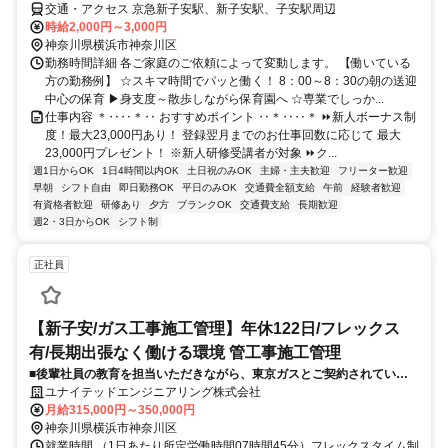
交通・アクセス 京急新子安駅、新子安駅、子安駅周辺
時給2,000円～3,000円
神奈川県横浜市神奈川区
勤務時間詳細 各ご家庭のご依頼によって変動します。 【働いている
方の勤務例】 ☆スキマ時間でパッと働く！ 8：00～8：30の朝の送迎
中心の保育 ▶身支度～散歩しながら保育園へ ☆専業でしっか...
仕事内容 ＊‥‥＊‥ おすすめポイント ‥＊‥‥＊ ⏩新人ボーナス制
度！最大23,000円あり！ 登録翌月までのお仕事回数に応じて 最大
23,000円プレゼント！ ※新人研修受講者が対象 ⏩ク...
週1日からOK
1日4時間以内OK
土日祝のみOK
主婦・主夫歓迎
フリーター歓迎
早朝
シフト自由
即日勤務OK
平日のみOK
交通費全額支給
午前
経験者歓迎
有資格者歓迎
研修あり
夕方
ブランクOK
交通費支給
長期歓迎
週2・3日からOK
シフト制
正社員
【新子安/ガス工事施工管理】年休122日/フレックス
有/長期出張なく働ける環境 管工事施工管理
■後輩社員の教育を担当いただきながら、東京ガスとご契約されている
戸建て住宅のガス工事の施工管理をお任せします。エリアは首都圏とな
ユナイテッドエンジニアリング株式会社
り、物件規模にもよりますが、年間10～20物件を担当いただきます。
月給315,000円～350,000円
神奈川県横浜市神奈川区
就業時間 （1日あたり所定労働時間07時間45分）フレックスタイム制