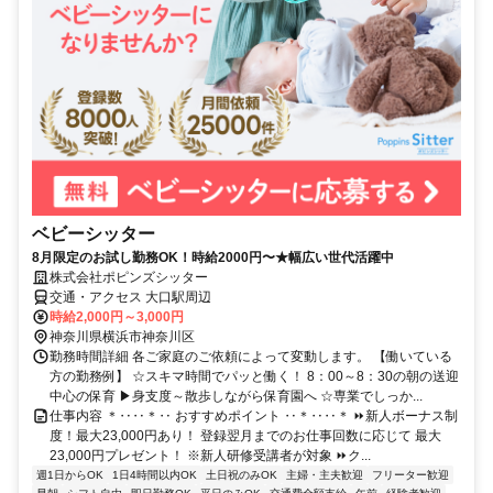
ベビーシッター
8月限定のお試し勤務OK！時給2000円〜★幅広い世代活躍中
株式会社ポピンズシッター
交通・アクセス 大口駅周辺
時給2,000円～3,000円
神奈川県横浜市神奈川区
勤務時間詳細 各ご家庭のご依頼によって変動します。 【働いている
方の勤務例】 ☆スキマ時間でパッと働く！ 8：00～8：30の朝の送迎
中心の保育 ▶身支度～散歩しながら保育園へ ☆専業でしっか...
仕事内容 ＊‥‥＊‥ おすすめポイント ‥＊‥‥＊ ⏩新人ボーナス制
度！最大23,000円あり！ 登録翌月までのお仕事回数に応じて 最大
23,000円プレゼント！ ※新人研修受講者が対象 ⏩ク...
週1日からOK
1日4時間以内OK
土日祝のみOK
主婦・主夫歓迎
フリーター歓迎