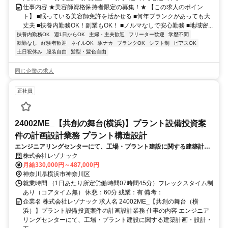
仕事内容 ★美容師資格保持者限定の募集！★ 【この求人のポイン
ト】 ■眠っている美容師免許を活かせる ■何年ブランクがあっても大
丈夫 ■扶養内勤務OK！副業もOK！ ■ノルマなしで安心勤務 ■地域密...
扶養内勤務OK
週1日からOK
主婦・主夫歓迎
フリーター歓迎
学歴不問
転勤なし
経験者歓迎
ネイルOK
駅ナカ
ブランクOK
シフト制
ピアスOK
土日祝休み
服装自由
髪型・髪色自由
同じ企業の求人
正社員
24002ME_【共創の舞台(横浜)】プラント設備投資案
件の計画設計業務 プラント構造設計
エンジニアリングセンターにて、工場・プラント建設に関する建築計
画・設計・工事監理を担当していただきます。設備投資案件の計画設計
株式会社レゾナック
を中心に、発注者側の立場で最適な建設プロジェクト推進を担います。
月給330,000円～487,000円
神奈川県横浜市神奈川区
就業時間 （1日あたり所定労働時間07時間45分）フレックスタイム制
あり（コアタイム無） 休憩：60分 残業：有 備考：
企業名 株式会社レゾナック 求人名 24002ME_【共創の舞台（横
浜）】プラント設備投資案件の計画設計業務 仕事の内容 エンジニア
リングセンターにて、工場・プラント建設に関する建築計画・設計・