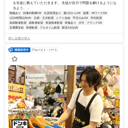
を生徒に教えていただきます。 生徒が自力で問題を解けるようにな
るよう、...
制服あり
扶養内勤務OK
社員登用あり
週1日からOK
副業・WワークOK
1日4時間以内OK
主婦・主夫歓迎
シフト自由
平日のみOK
学生歓迎
未経験者歓迎
経験者歓迎
有資格者歓迎
研修あり
夕方
ブランクOK
交通費支給
長期歓迎
フルタイム歓迎
駅近5分以内
同じ企業の求人
アルバイト・パート