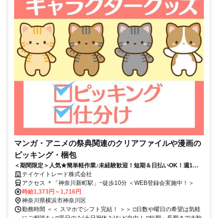
マンガ・アニメの祭典関連のクリアファイルや漫画の
ピッキング・梱包
＜期間限定＞人気★簡単軽作業♪未経験歓迎！短期＆日払いOK！週1日
～OK！即日勤務可◎
テイケイトレード株式会社
アクセス ＊「神奈川新町駅」~徒歩10分 ＜WEB登録会実施中！＞
時給1,373円～1,716円
神奈川県横浜市神奈川区
勤務時間 ＜＜ スマホでシフト完結！ ＞＞ □日数や曜日の希望は気軽
にご相談を♪ □平日のみ(土日祝休み)など自由！ □短期～長期まで大歓