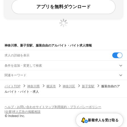
アプリを無料ダウンロード
神奈川県、新子安駅、服装自由のアルバイト・バイト求人情報
求人の詳細を表示
条件を追加・変更して検索
市区町村を追加・変更
関連キーワード
完全在宅ワーク 全国
シール貼り 在宅
現在地周辺
ガチャガチャ
犬カフェ
神奈川県
駅を追加・変更
バイトTOP
神奈川県
横浜市
神奈川区
新子安駅
服装自由のア
神奈川県
すべて
ルバイト・バイト・求人
横浜市
すべて
職種を追加・変更
JR東海道本線(東京～熱海)
鶴見区
神奈川区
西区
中区
南区
保土ケ谷区
磯子区
金沢区
港北区
戸塚区
港南区
川崎駅
横浜駅
戸塚駅
大船駅
藤沢駅
辻堂駅
茅ケ崎駅
平塚駅
大磯駅
二宮駅
国府津駅
飲食・フードサービス
旭区
緑区
瀬谷区
栄区
泉区
青葉区
都筑区
特徴を追加・変更
鴨宮駅
小田原駅
早川駅
根府川駅
真鶴駅
湯河原駅
飲食・フードサービス
すべて
ヘルプ・お問い合わせ
サイトマップ
利用規約・プライバシーポリシー
川崎市
すべて
ホールスタッフ
キッチンスタッフ
皿洗い・洗い場
精肉・鮮魚加工
給食調理
人気
[企業]求人広告の掲載相談
JR南武線
川崎区
幸区
中原区
高津区
多摩区
宮前区
麻生区
雇用形態を追加・変更
パン屋（ベーカリー）
フードカウンター販売員
バー（BAR）・バーテンダー
日払いOK
高校生歓迎
学生歓迎
深夜の仕事
髪型・髪色自由
ひげOK
ネイルOK
川崎駅
尻手駅
矢向駅
鹿島田駅
平間駅
向河原駅
武蔵小杉駅
武蔵中原駅
武蔵新城駅
新着求人を受け取る
飲食店補助（開店・閉店準備）
飲食店（店長・マネージャー）
相模原市
すべて
ピアスOK
アルバイト・パート
履歴書不要
オープニングスタッフ
留学生・外国人活躍中
武蔵溝ノ口駅
津田山駅
久地駅
宿河原駅
登戸駅
中野島駅
稲田堤駅
八丁畷駅
都道府県を変更
営業・販売
緑区
中央区
南区
勤務期間
正社員
川崎新町駅
小田栄駅
浜川崎駅