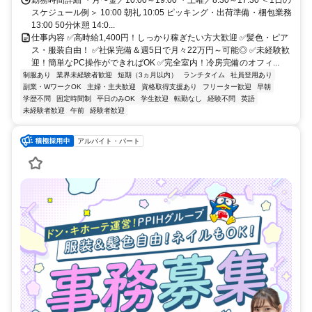
スケジュール例＞ 10:00 朝礼 10:05 ピッキング・出荷準備・梱包業務
13:00 50分休憩 14:0...
仕事内容 ✅高時給1,400円！しっかり稼ぎたい方大歓迎 ✅髪色・ピア
ス・服装自由！ ✅社保完備＆週5日で月々22万円～可能◎ ✅未経験歓
迎！簡単なPC操作ができればOK ✅完全室内！冷房完備のオフィ...
制服あり
業界未経験者歓迎
短期（3ヵ月以内）
ランチタイム
社員登用あり
副業・WワークOK
主婦・主夫歓迎
資格取得支援あり
フリーター歓迎
早朝
学歴不問
固定時間制
平日のみOK
学生歓迎
転勤なし
経験不問
英語
未経験者歓迎
午前
経験者歓迎
アルバイト・パート