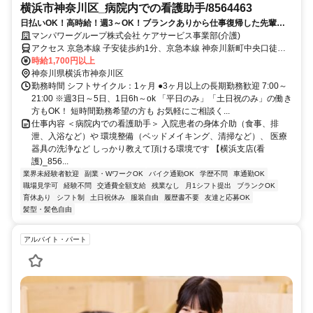
横浜市神奈川区_病院内での看護助手/8564463
日払いOK！高時給！週3～OK！ブランクありから仕事復帰した先輩や
ミドル世代も多数活躍中♪
マンパワーグループ株式会社 ケアサービス事業部(介護)
アクセス 京急本線 子安徒歩約1分、京急本線 神奈川新町中央口徒歩
約11分、京急本線 京急新子安東口徒歩約13分 車・バイク通勤
時給1,700円以上
OK（派遣先による）
神奈川県横浜市神奈川区
勤務時間 シフトサイクル：1ヶ月 ●3ヶ月以上の長期勤務歓迎 7:00～
21:00 ※週3日～5日、1日6h～ok 「平日のみ」「土日祝のみ」の働き
方もOK！ 短時間勤務希望の方も お気軽にご相談く...
仕事内容 ＜病院内での看護助手＞ 入院患者の身体介助（食事、排
泄、入浴など）や 環境整備（ベッドメイキング、清掃など）、 医療
器具の洗浄など しっかり教えて頂ける環境です 【横浜支店(看
護)_856...
業界未経験者歓迎
副業・WワークOK
バイク通勤OK
学歴不問
車通勤OK
職場見学可
経験不問
交通費全額支給
残業なし
月1シフト提出
ブランクOK
育休あり
シフト制
土日祝休み
服装自由
履歴書不要
友達と応募OK
髪型・髪色自由
アルバイト・パート