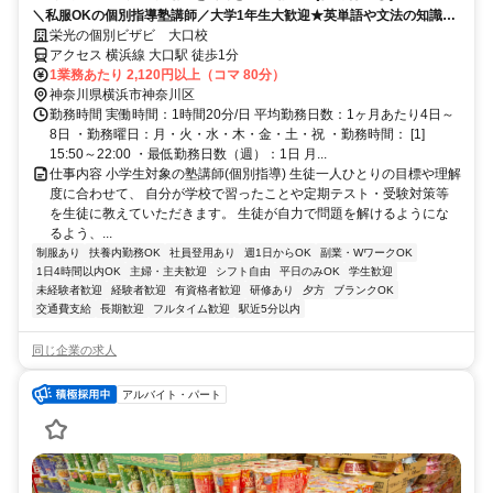
＼私服OKの個別指導塾講師／大学1年生大歓迎★英単語や文法の知識を
活かそう♪教えることが好きな方歓迎！
栄光の個別ビザビ 大口校
アクセス 横浜線 大口駅 徒歩1分
1業務あたり 2,120円以上（コマ 80分）
神奈川県横浜市神奈川区
勤務時間 実働時間：1時間20分/日 平均勤務日数：1ヶ月あたり4日～
8日 ・勤務曜日：月・火・水・木・金・土・祝 ・勤務時間： [1]
15:50～22:00 ・最低勤務日数（週）：1日 月...
仕事内容 小学生対象の塾講師(個別指導) 生徒一人ひとりの目標や理解
度に合わせて、 自分が学校で習ったことや定期テスト・受験対策等
を生徒に教えていただきます。 生徒が自力で問題を解けるようにな
るよう、...
制服あり
扶養内勤務OK
社員登用あり
週1日からOK
副業・WワークOK
1日4時間以内OK
主婦・主夫歓迎
シフト自由
平日のみOK
学生歓迎
未経験者歓迎
経験者歓迎
有資格者歓迎
研修あり
夕方
ブランクOK
交通費支給
長期歓迎
フルタイム歓迎
駅近5分以内
同じ企業の求人
アルバイト・パート