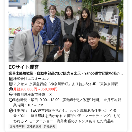
ECサイト運営
業界未経験歓迎・自動車部品のEC販売★楽天・Yahoo運営経験を活かせ
る WEBマーケティング・企画にも挑戦可
株式会社エスオーエル
アクセス: 京浜急行線「神奈川新町」より徒歩6分 JR「東神奈川駅」
より徒歩15分
月給260,000円～350,000円
神奈川県横浜市神奈川区
勤務時間・曜日: 9:00～18:00（実働8時間／休憩1時間） ☆月平均残
業時間：10h～15h
仕事内容: 【EC運営経験を活かし、もっと裁量ある仕事へ】 ✔ 楽
天・Yahoo運営経験を活かせる ✔ 商品企画・マーケティングにも関
われる ✔ モーターショー・海外出張のチャンスあり ただ商品を...
固定時間制
交通費支給
昇給あり