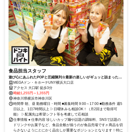
食品担当スタッフ
遊び心にあふれたPOPと圧縮陳列☆最新の楽しいがギュッと詰まった売
場で品出しから始めよう‼
MEGAドン・キホーテUNY横浜大口店
アクセス 大口駅 徒歩3分
時給1,255円～1,355円
神奈川県横浜市神奈川区
時間帯 朝、昼 勤務曜日・時間 ■募集時間 9:00～17:00 ■勤務条件 週5
日以上、1日7時間以上 ▷日曜休みも相談OK！（月2回まで取得可
能） ▷配属先は希望シフト等を考慮して応相談
仕事情報 ● 仕事内容 珍しいカップ麺や話題の調味料、SNSで話題の
ドリンクやお菓子など、食品全般が揃うのが食品売場です♬商品を切
らさないようにとにかく品出しが重要なポジションとなります！特に