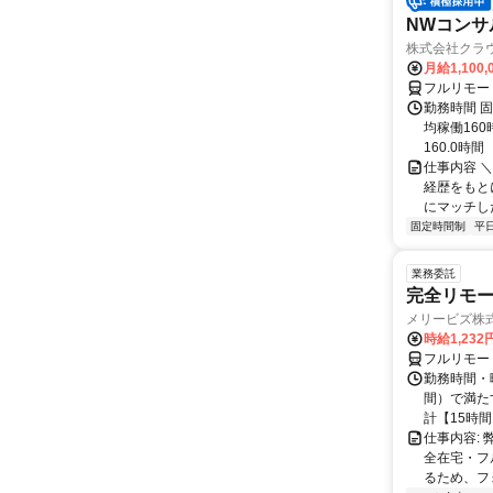
NWコンサ
株式会社クラ
月給1,100,
フルリモー
勤務時間 固
均稼働16
160.0時間
仕事内容 
経歴をもと
にマッチし
固定時間制
平
業務委託
完全リモー
メリービズ株
時給1,23
フルリモー
勤務時間・曜
間）で満たす
計【15時間】
仕事内容:
全在宅・フ
るため、フ