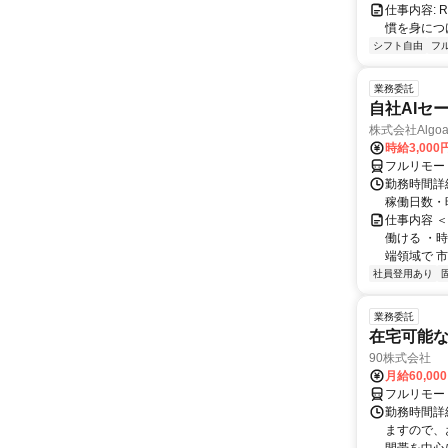
仕事内容:
慣を身につ
シフト自由
フ
業務委託
自社AIセ
株式会社Algoa
時給3,000
フルリモー
勤務時間詳細
稼働日数・
仕事内容 
働ける ・時
端領域で 市
社員登用あり
業務委託
在宅可能
90株式会社
月給60,00
フルリモー
勤務時間詳
ますので、お