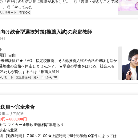
 ✋「声だけの配信活動に興味があるけど…」 ✋「趣味・好きなことで稼
」 ✋「やってみた...
フルリモート
在宅OK
向け総合型選抜対策(推薦入試)の家庭教師
会社
ト
日: 自由
 ★未経験歓迎★「AO、指定校推薦、その他推薦入試の合格の経験を活か
受験生の合格へ伴走しませんか？」 ★早慶の学生をはじめ、社会人も
 私たちが提供するのは「推薦入試対...
ルリモート
完全歩合制
週2・3日からOK
配送員〜完全歩合
奈川エリア配送
00円～600,000円
セス マイカー通勤歓迎/無料駐車場あり
浜市港北区
 【勤務時間】 7:00～21:00 ✿上記時間で8時間稼働 ✿案件によっては