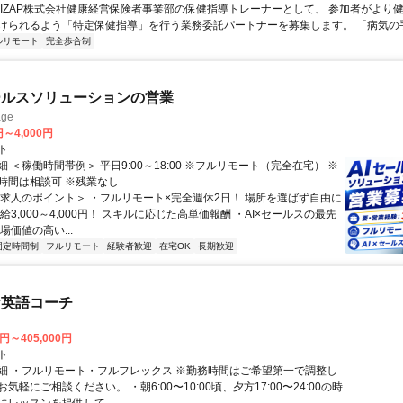
 RIZAP株式会社健康経営保険者事業部の保健指導トレーナーとして、 参加者がより
けられるよう「特定保健指導」を行う業務委託パートナーを募集します。 「病気の手前
ルリモート
完全歩合制
ールスソリューションの営業
ge
円～4,000円
ト
 ＜稼働時間帯例＞ 平日9:00～18:00 ※フルリモート（完全在宅） ※
時間は相談可 ※残業なし
＜求人のポイント＞ ・フルリモート×完全週休2日！ 場所を選ばず自由に
給3,000～4,000円！ スキルに応じた高単価報酬 ・AI×セールスの最先
場価値の高い...
固定時間制
フルリモート
経験者歓迎
在宅OK
長期歓迎
な英語コーチ
0円～405,000円
ト
細 ・フルリモート・フルフレックス ※勤務時間はご希望第一で調整し
気軽にご相談ください。 ・朝6:00〜10:00頃、夕方17:00〜24:00の時