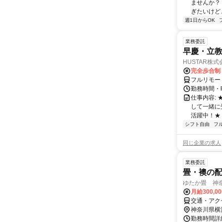
ませんか？
ぎたいけど…
週1日からOK
業務委託
早慶・立教
HUSTAR株式
完全歩合制
フルリモー
勤務時間・曜
仕事内容:
して一緒に
活躍中！★
シフト自由
フ
同じ企業の求人
業務委託
畳・襖の
ゆたか畳 神
月給300,0
交通・アク
神奈川県横
勤務時間詳細