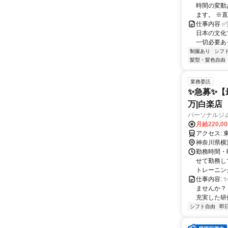
時間の変動
ます。 ※直
仕事内容 
日本の文化
一切必要あり
制服あり
シフ
髪型・髪色自由
業務委託
✨️急募✨️
万|白楽店
パーソナルジムR
月給220,0
ア
神奈川県横
勤務時間・曜
せて勤務し
トレーニング
仕事内容:
ませんか？
充実した研修
シフト自由
即