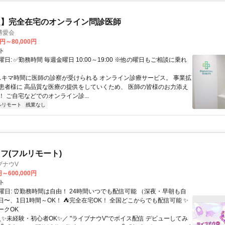
定】完全在宅のオンライン問診医師
博愛会
0円～80,000円
ト
日: ✅勤務時間 毎週金曜日 10:00～19:00 ※他の曜日もご相談に乗れ
 スキマ時間に医師の診察が受けられる オンライン診療サービス。 事業拡
患者様に 高品質な医療の提供をしていくため、 医師の皆様のお力添え
 ご自宅などでのオンライン診...
ルリモート
残業なし
フ(フルリモート)
ブナウV
円～600,000円
ト
曜日: ⏰勤務時間は自由！ 24時間いつでも配信可能 （深夜・早朝も自
日〜、1日1時間～OK！ ⛺完全在宅OK！ 全国どこからでも配信可能 ✨
ークOK
＼✨未経験・初心者OK✨／ "ライブナウV"でボイス配信 デビューしてみ