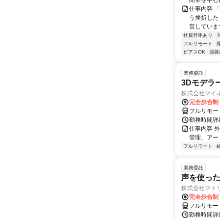
間帯を中心に
仕事内容 
う挫折したく
営しています
社員登用あり
フルリモート
ピアスOK
服装
業務委託
3Dモデラ
株式会社マイ
完全歩合制
フルリモー
勤務時間詳
仕事内容 
管理、アー
フルリモート
業務委託
声を使っ
株式会社マト
完全歩合制
フルリモー
勤務時間詳細