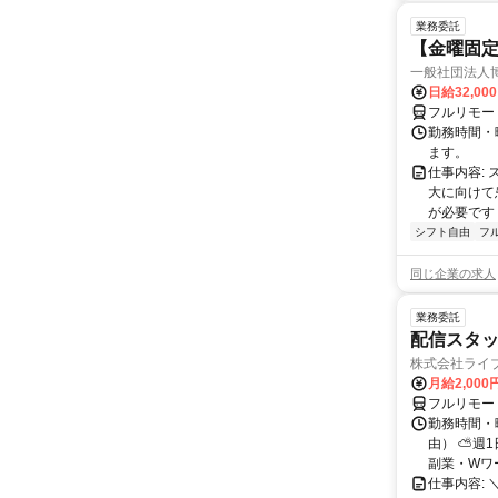
業務委託
【金曜固
一般社団法人
日給32,00
フルリモー
勤務時間・曜
ます。
仕事内容:
大に向けて
が必要です！
シフト自由
フ
同じ企業の求人
業務委託
配信スタッ
株式会社ライ
月給2,000
フルリモー
勤務時間・
由） ⛅週1
副業・Wワ
仕事内容: 