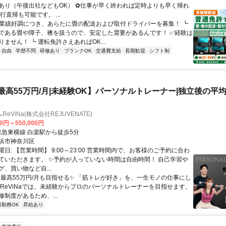
あり（午後出社などもOK） ✿仕事が早く終われば定時よりも早く帰れ
行直帰も可能です。 ...
✅業績好調につき、あらたに畳の配送および取付ドライバーを募集！ ┗
である畳や障子、襖を扱うので、安定した需要があるんです！ ✅経験は
ません！ ┗ 運転免許さえあればOK...
ト自由
学歴不問
研修あり
ブランクOK
交通費支給
長期歓迎
シフト制
【最高55万円/月|未経験OK】パーソナルトレーナー|独立後の平均年
eViNa(株式会社REJUVENATE)
00円～550,000円
クセス: 東急東横線 白楽駅から徒歩5分
浜市神奈川区
日: 【営業時間】 9:00～23:00 営業時間内で、お客様のご予約に合わ
ていただきます。 ✨予約が入っていない時間は自由時間！ 自己学習や
、買い物など自...
 ✨最高55万円/月も目指せる✨ 「筋トレが好き」を、一生モノの仕事にし
 ReViNaでは、未経験からプロのパーソナルトレーナーを目指せます。
制度があるため、...
日勤務OK
昇給あり