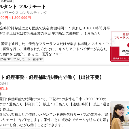
業務委託
ルタント フルリモート
ウドワークス コンサルティング
000円～1,300,000円
ト
定時間制 希望により面談で決定 実働時間： １月あたり 160.0時間 月平
0時間 ※土日祝は委託先企業の休日 平均所定労働時間： １月あたり
＼ 審査を通過した、優秀なフリーランスだけが集まる場所／ スキル・ご
に審査を行い、通過された方だけに、 キャリアアドバイザーがあなた
た案件をご紹介。 さらに、優秀なフリー...
日のみOK
フルリモート
在宅OK
ト 経理事務・経理補助/扶養内で働く【出社不要】
式会社
2円以上
ト
日: 稼働可能な時間について、下記3つの条件を日中（9:00-19:00の
方 * 週あたり【平日3日】 以上 * 1日あたり【連続3時間】 以上 * 週合
以上...
 弊社のお客様よりご依頼いただいている経理代行サービスの業務を、完
ルリモートでお任せします。案件ごとに複数名でチームを組んで対応す
ォローし合いながら働くことができます。...