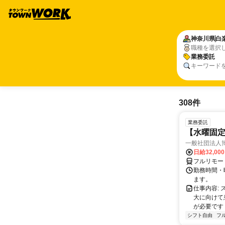
神奈川県
白
職種を選択
業務委託
キーワード
308件
業務委託
【水曜固
一般社団法人
日給32,00
フルリモー
勤務時間・曜
ます。
仕事内容:
大に向けて
が必要です！
シフト自由
フ