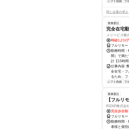
シフト自由
フ
同じ企業の求人
業務委託
完全在宅勤
メリービズ株
時給1,23
フルリモー
勤務時間・曜
間）で満たす
計【15時間】
仕事内容:
全在宅・フ
るため、フ
シフト自由
フ
業務委託
【フルリモ
RIZAP株式会
完全歩合制
フルリモー
勤務時間・
者様と個別