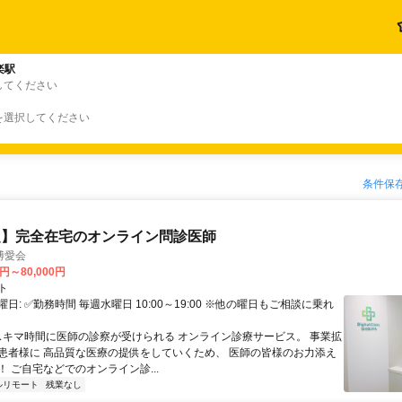
楽駅
してください
を選択してください
条件保
定】完全在宅のオンライン問診医師
博愛会
0円～80,000円
ト
日: ✅勤務時間 毎週水曜日 10:00～19:00 ※他の曜日もご相談に乗れ
 スキマ時間に医師の診察が受けられる オンライン診療サービス。 事業拡
患者様に 高品質な医療の提供をしていくため、 医師の皆様のお力添え
 ご自宅などでのオンライン診...
ルリモート
残業なし