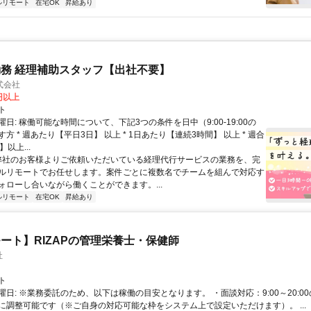
ルリモート
在宅OK
昇給あり
務 経理補助スタッフ【出社不要】
式会社
2円以上
ト
日: 稼働可能な時間について、下記3つの条件を日中（9:00-19:00の
方 * 週あたり【平日3日】 以上 * 1日あたり【連続3時間】 以上 * 週合
以上...
 弊社のお客様よりご依頼いただいている経理代行サービスの業務を、完
ルリモートでお任せします。案件ごとに複数名でチームを組んで対応す
ォローし合いながら働くことができます。...
ルリモート
在宅OK
昇給あり
ート】RIZAPの管理栄養士・保健師
社
ト
曜日: ※業務委託のため、以下は稼働の目安となります。 ・面談対応：9:00～20:0
に調整可能です（※ご自身の対応可能な枠をシステム上で設定いただけます）。 ...