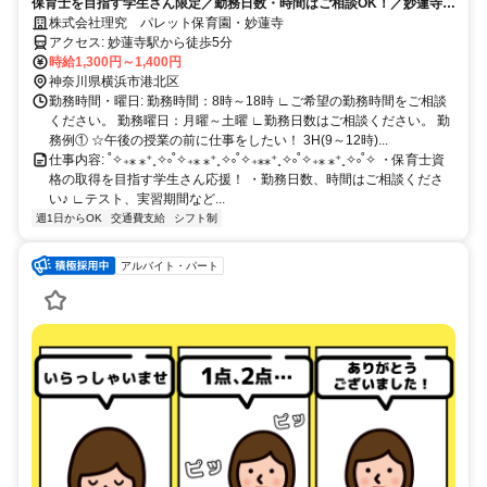
保育士を目指す学生さん限定／勤務日数・時間はご相談OK！／妙蓮寺駅
から徒歩5分／新卒入社も歓迎♪
株式会社理究 パレット保育園・妙蓮寺
アクセス: 妙蓮寺駅から徒歩5分
時給1,300円～1,400円
神奈川県横浜市港北区
勤務時間・曜日: 勤務時間：8時～18時 ∟ご希望の勤務時間をご相談
ください。 勤務曜日：月曜～土曜 ∟勤務日数はご相談ください。 勤
務例① ☆午後の授業の前に仕事をしたい！ 3H(9～12時)...
仕事内容: ˚✧₊⁎ ⁎⁺˳✧༚˚✧₊⁎ ⁎⁺˳✧༚˚✧₊⁎⁎⁺˳✧༚˚✧₊⁎ ⁎⁺˳✧༚˚✧ ・保育士資
格の取得を目指す学生さん応援！ ・勤務日数、時間はご相談くださ
い♪ ∟テスト、実習期間など...
週1日からOK
交通費支給
シフト制
アルバイト・パート