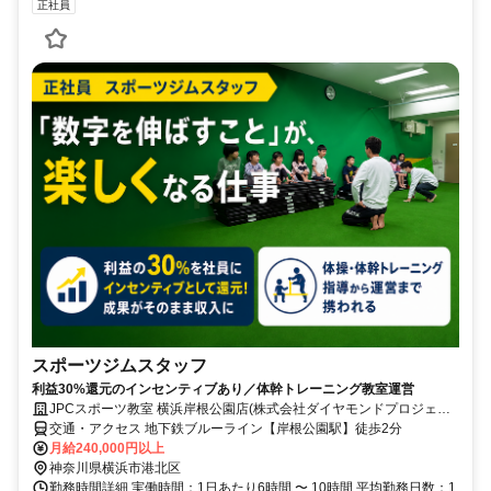
正社員
スポーツジムスタッフ
利益30%還元のインセンティブあり／体幹トレーニング教室運営
JPCスポーツ教室 横浜岸根公園店(株式会社ダイヤモンドプロジェク
ト)
交通・アクセス 地下鉄ブルーライン【岸根公園駅】徒歩2分
月給240,000円以上
神奈川県横浜市港北区
勤務時間詳細 実働時間：1日あたり6時間 〜 10時間 平均勤務日数：1