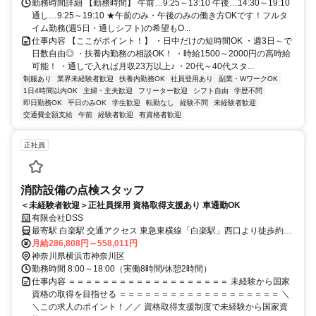
勤務時間詳細 【勤務時間】 午前…9:25～13:10 午後…14:30～19:10
通し…9:25～19:10 ★午前のみ・午後のみの働き方OKです！フルタ
イム勤務(週5日・通しシフト)の希望もO...
仕事内容 【ここがポイント！】 ・日中だけの短時間OK ・週3日～で
日数自由◎ ・扶養内勤務の相談OK！ ・時給1500～2000円の高時給
可能！ ・通しで入れば月収23万以上♪ ・20代～40代スタ...
制服あり
業界未経験者歓迎
扶養内勤務OK
社員登用あり
副業・WワークOK
1日4時間以内OK
主婦・主夫歓迎
フリーター歓迎
シフト自由
学歴不問
即日勤務OK
平日のみOK
学生歓迎
転勤なし
経験不問
未経験者歓迎
交通費全額支給
午前
経験者歓迎
有資格者歓迎
正社員
消防設備の点検スタッフ
＜未経験者歓迎＞正社員採用 資格取得支援あり 車通勤OK
有限会社DSS
最寄駅 白楽駅 交通アクセス 東急東横線「白楽駅」西口より徒歩約9
月給286,808円～558,011円
分 車通勤可
神奈川県横浜市神奈川区
勤務時間 8:00～18:00（実働8時間/休憩2時間）
仕事内容 ＝＝＝＝＝＝＝＝＝＝＝＝＝＝＝＝＝＝＝ 未経験から国家
資格の取得を目指せる ＝＝＝＝＝＝＝＝＝＝＝＝＝＝＝＝＝＝＝ ＼
＼この求人のポイント！／／ 資格取得支援制度で未経験から国家資