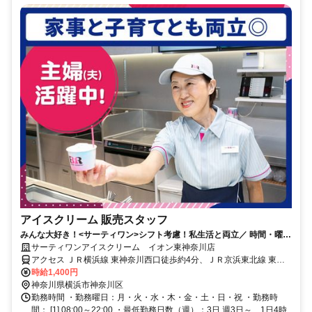
アイスクリーム 販売スタッフ
みんな大好き！<サーティワン>シフト考慮！私生活と両立／ 時間・曜日
応相談／お休みの調整可
サーティワンアイスクリーム イオン東神奈川店
アクセス ＪＲ横浜線 東神奈川西口徒歩約4分、ＪＲ京浜東北線 東神
奈川西口徒歩約4分、京急本線 仲木戸徒歩約5分
時給1,400円
神奈川県横浜市神奈川区
勤務時間 ・勤務曜日：月・火・水・木・金・土・日・祝 ・勤務時
間： [1] 08:00～22:00 ・最低勤務日数（週）：3日 週3日～、1日4時