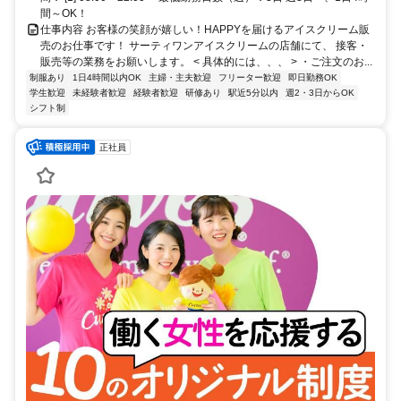
間～OK！
仕事内容 お客様の笑顔が嬉しい！HAPPYを届けるアイスクリーム販
売のお仕事です！ サーティワンアイスクリームの店舗にて、 接客・
販売等の業務をお願いします。 < 具体的には、、、 > ・ご注文のお...
制服あり
1日4時間以内OK
主婦・主夫歓迎
フリーター歓迎
即日勤務OK
学生歓迎
未経験者歓迎
経験者歓迎
研修あり
駅近5分以内
週2・3日からOK
シフト制
正社員