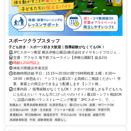
スポーツクラブスタッフ
子ども好き・スポーツ好き大歓迎｜指導経験がなくてもOK！
JPCスポーツ教室 横浜岸根公園店(株式会社ダイヤモンドプロジェク
ト)
交通・アクセス 地下鉄ブルーライン【岸根公園駅】徒歩2分
時給1,250円以上
神奈川県横浜市港北区
勤務時間詳細 平日：15:15〜20:00の間で6時間程度 土曜：8:30〜
18:00（休憩あり） ＊シフトは週1日～お気軽にご相談ください！ 学
業、家庭との両立ができるよう配慮します 【シフト例...
仕事内容 ／ 指導経験がなくてもOK！ スポーツの楽しさを子どもたち
にも伝えたい！ そんな方にぴったりのバイト♪ 週1回～シフト相談OK
＼ 話題の体幹バランストレーニング教室「JPCスポーツ」で、...
制服あり
業界未経験者歓迎
社員登用あり
週1日からOK
副業・WワークOK
土日祝のみOK
主婦・主夫歓迎
フリーター歓迎
バイク通勤OK
学歴不問
車通勤OK
即日勤務OK
職場見学可
平日のみOK
学生歓迎
経験不問
未経験者歓迎
午前
経験者歓迎
残業なし