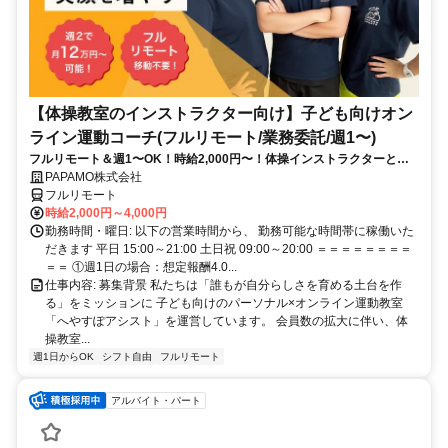
【体操教室のインストラクター向け】子ども向けオン
ライン運動コーチ(フルリモート/業務委託/週1〜)
フルリモート＆週1〜OK！時給2,000円〜！体操インストラクターとし
て培ってきた経験を活かしながら、スキマ時間で子どもを支援できるお
PAPAMO株式会社
仕事です◎
フルリモート
時給2,000円～4,000円
勤務時間・曜日: 以下の営業時間から、 勤務可能な時間帯に稼働いた
だきます 平日 15:00～21:00 土日祝 09:00～20:00 ＝＝＝＝＝＝＝＝
＝＝ ①週1日の場合：想定報酬4.0...
仕事内容: 募集背景 私たちは「誰もが自分らしさを育める土台を作
る」をミッションに 子ども向けのパーソナル×オンライン運動教室
「へやすぽアシスト」を運営しています。 会員数の拡大に伴い、体
操教室...
週1日からOK
シフト自由
フルリモート
アルバイト・パート