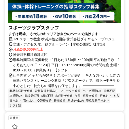
スポーツクラブスタッフ
まずは現場、その先のキャリアは自分のペースで描けます！
JPCスポーツ教室 横浜岸根公園店(株式会社ダイヤモンドプロジェク
ト)
交通・アクセス 地下鉄ブルーライン【岸根公園駅】徒歩2分
月給240,000円以上
神奈川県横浜市港北区
勤務時間詳細 実働時間：1日あたり6時間 〜 10時間 平均勤務日数：1
ヶ月あたり20日 〜 23日 平日：15:15〜20:00の間で6時間程度 土曜：
8:30〜18:00（休憩あり） 【シフト...
仕事内容 ／ 子どもが好き！ スポーツが好き！ そんな方へ♪ ＼ 話題の
体幹バランストレーニング教室「JPCスポーツ」で、園児〜中学生を
中心とした生徒たちの指導をお任せします。 ━━━━━━━━━...
業界未経験者歓迎
資格取得支援あり
フリーター歓迎
バイク通勤OK
学歴不問
車通勤OK
職場見学可
経験不問
未経験者歓迎
午前
経験者歓迎
研修あり
夕方
賞与あり
育休あり
交通費支給
長期歓迎
駅近5分以内
資格取得手当あり
シフト制
正社員