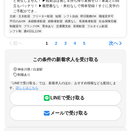
ど発生しません！ ▶残業ほぼ無し＆持ち帰り業務ゼロ！家庭との両
立もバッチリ！ ▶履歴書なし・来社なしで簡単登録！すぐに見学の
ご手配ができ...
主婦・主夫歓迎
フリーター歓迎
短期
シフト自由
即日勤務OK
職場見学可
平日のみOK
未経験者歓迎
経験者歓迎
残業なし
有資格者歓迎
社会保険完備
制服貸与
ブランクOK
育休あり
交通費支給
長期歓迎
フルタイム歓迎
シフト制
週4日以上OK
前へ
次へ
1
2
3
4
5
この条件の新着求人を受け取る
神奈川県 / 白楽駅
制服あり
「LINEで受け取る」では、新着求人のほか、おすすめ情報なども配信しま
す。
詳しくはこちら
LINEで受け取る
メールで受け取る