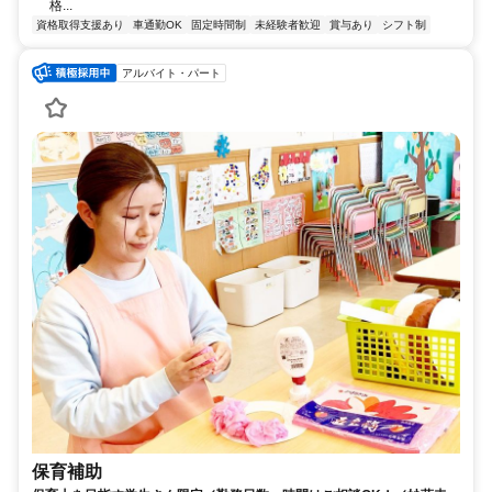
格...
資格取得支援あり
車通勤OK
固定時間制
未経験者歓迎
賞与あり
シフト制
アルバイト・パート
保育補助