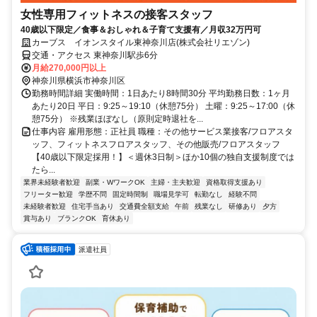
女性専用フィットネスの接客スタッフ
40歳以下限定／食事＆おしゃれ＆子育て支援有／月収32万円可
カーブス イオンスタイル東神奈川店(株式会社リエゾン)
交通・アクセス 東神奈川駅歩6分
月給270,000円以上
神奈川県横浜市神奈川区
勤務時間詳細 実働時間：1日あたり8時間30分 平均勤務日数：1ヶ月
あたり20日 平日：9:25～19:10（休憩75分） 土曜：9:25～17:00（休
憩75分） ※残業ほぼなし（原則定時退社を...
仕事内容 雇用形態：正社員 職種：その他サービス業接客/フロアスタ
ッフ、フィットネスフロアスタッフ、その他販売/フロアスタッフ
【40歳以下限定採用！】＜週休3日制＞ほか10個の独自支援制度では
たら...
業界未経験者歓迎
副業・WワークOK
主婦・主夫歓迎
資格取得支援あり
フリーター歓迎
学歴不問
固定時間制
職場見学可
転勤なし
経験不問
未経験者歓迎
住宅手当あり
交通費全額支給
午前
残業なし
研修あり
夕方
賞与あり
ブランクOK
育休あり
派遣社員