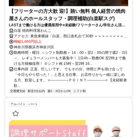
【フリーターの方大歓 迎!】賄い無料 個人経営の焼肉
屋さんのホールスタッフ・調理補助(白楽駅スグ)
LASTまで働ける方は優遇採用中⭐未経験/フリーターさん/学生さん活躍
中★ ジャンル問わず経験のある方は優遇★ 個人店ならではの自由度＆働
白楽 焼肉料理屋わんこ
きやすさ☆
アクセス: 東急東横線「白楽」西口改札出て30秒 ＝＝＝＝＝＝＝＝＝
＝＝＝＝＝＝＝＝＝＝＝＝
時給1,400円以上
神奈川県横浜市神奈川区
勤務時間・曜日: ＜シフト制勤務＞ 14：00～翌2：00の間で週2・3日
～、 レギュラーメンバーも大募集中！ 1日4h～勤務OK 翌2時まで働
ける方積極採用！ ※シフト例 15時～翌2時 16...
仕事内容: 正直、忙しいです。 でもその分、仲間と声を掛け合って
「今日もやり切った！」と思える仕事。 お店作りから一緒に楽しめ
る方、歓迎します。 ⭐―――――ＰＯＩＮＴ―――――⭐ 【未経験者
歓...
交通費支給
駅近5分以内
週2・3日からOK
シフト制
アルバイト・パート