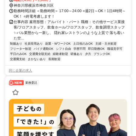
神奈川県横浜市神奈川区
勤務時間詳細 ＜勤務時間＞ 17:00～24:00 ⭐週2日～OK！1日4時間～
OK！ ⭐終電考慮します！
仕事内容 雇用形態：アルバイト・パート 職種：その他サービス業接
客/フロアスタッフ、飲食ホール/フロアスタッフ、飲食調理スタッフ
✨バル業態から一新し、 隠れ家レストランのような上質で 落ち着い
た空...
制服あり
社員登用あり
副業・WワークOK
土日祝のみOK
主婦・主夫歓迎
フリーター歓迎
バイク通勤OK
シフト自由
学歴不問
即日勤務OK
職場見学可
平日のみOK
交通費全額支給
経験者歓迎
研修あり
夕方
ブランクOK
交通費支給
まかないあり
長期歓迎
同じ企業の求人
業務委託