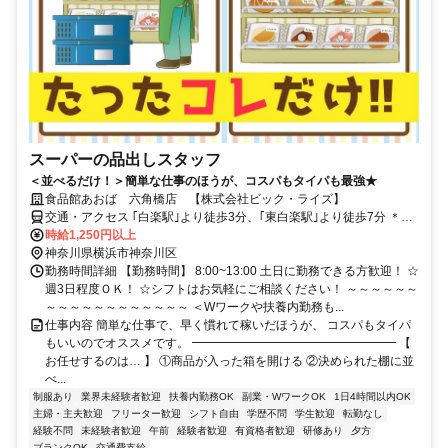
スーパーの品出しスタッフ
＜並べるだけ！＞簡単な仕事のほうが、コスパもタイパも最強★
食品館あおば 六角橋店 【株式会社ビック・ライズ】
交通・アクセス ｢白楽駅｣より徒歩3分、｢東白楽駅｣より徒歩7分 ＊自
転車通勤OK
時給1,250円以上
神奈川県横浜市神奈川区
勤務時間詳細 【勤務時間】 8:00~13:00 土日に勤務できる方歓迎！ ☆
週3日程度ＯＫ！ ☆シフトはお気軽にご相談ください！ ～～～～～～
～～～～～～～～～～～～ ＜Wワークや扶養内勤務も...
仕事内容 簡単な仕事で、早く慣れて稼いだほうが、 コスパもタイパ
もいいのでオススメです。 ━━━━━━━━━━━━━━━━━ 【
お任せするのは… 】 ①商品が入った箱を開ける ②決められた棚に並
べ...
制服あり
業界未経験者歓迎
扶養内勤務OK
副業・WワークOK
1日4時間以内OK
主婦・主夫歓迎
フリーター歓迎
シフト自由
学歴不問
学生歓迎
転勤なし
経験不問
未経験者歓迎
午前
経験者歓迎
有資格者歓迎
研修あり
夕方
ブランクOK
交通費支給