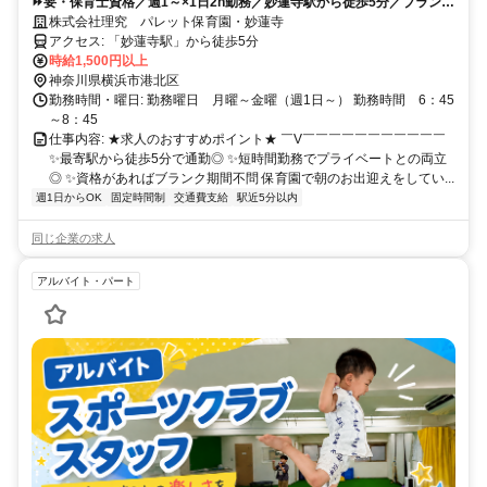
⏩要・保育士資格／週1～×1日2h勤務／妙蓮寺駅から徒歩5分／ブランク
不問
株式会社理究 パレット保育園・妙蓮寺
アクセス: 「妙蓮寺駅」から徒歩5分
時給1,500円以上
神奈川県横浜市港北区
勤務時間・曜日: 勤務曜日 月曜～金曜（週1日～） 勤務時間 6：45
～8：45
仕事内容: ★求人のおすすめポイント★ ￣V￣￣￣￣￣￣￣￣￣￣￣
✨最寄駅から徒歩5分で通勤◎ ✨短時間勤務でプライベートとの両立
◎ ✨資格があればブランク期間不問 保育園で朝のお出迎えをしてい...
週1日からOK
固定時間制
交通費支給
駅近5分以内
同じ企業の求人
アルバイト・パート