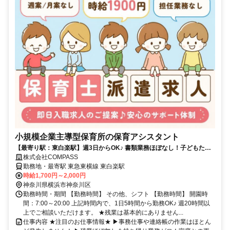
小規模企業主導型保育所の保育アシスタント
【最寄り駅：東白楽駅】週3日からOK♪ 書類業務ほぼなし！子どもたち
とじっくり関われる環境★
株式会社COMPASS
勤務地・最寄駅 東急東横線 東白楽駅
時給1,700円～2,000円
神奈川県横浜市神奈川区
勤務時間・期間 【勤務時間】 その他、シフト 【勤務時間】 開園時
間：7:00～20:00 上記時間内で、1日5時間から勤務OK♪ 週20時間以
上でご相談いただけます。 ★残業は基本的にありません...
仕事内容 ★注目のお仕事情報★ ▶事務仕事や連絡帳の作業はほとん