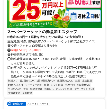
スーパーマーケットの鮮魚加工スタッフ
✅時給1500円〜！経験を活かしたい60歳以上の方大歓迎！
派遣先:神奈川県横浜市のスーパーマーケット(株式会社プライズ)
交通・アクセス 白楽駅より徒歩5分
時給1,500円～1,600円
神奈川県横浜市神奈川区
勤務時間詳細 07:00 〜 16:00 （休憩1時間・実働8時間） ※残業はほ
とんどありません。
仕事内容 ＼ この求人のポイント ／ ✅ 月収25万〜28万円以上も可
能！しっかり稼げる環境です✨ ✅ 高時給1500円〜1600円であなたの
経験を高く評価✨ ✅ 7時〜16時の規則正しい勤務で残業は...
制服あり
週1日からOK
1日4時間以内OK
土日祝のみOK
主婦・主夫歓迎
60代も応募可
フリーター歓迎
短期
シフト自由
学歴不問
即日勤務OK
平日のみOK
午前
経験者歓迎
残業なし
月1シフト提出
夕方
ブランクOK
交通費支給
長期歓迎
アルバイト・パート