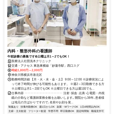
内科・整形外科の看護師
午前診療の募集です✿土曜は月1～2でもOK！
医療法人社団浅木クリニック
交通・アクセス 東急東横線「妙蓮寺駅」西口スグ
時給1,800円～2,000円
神奈川県横浜市港北区
勤務時間詳細 【月・火・水・金・土】 9:00～12:00 ※診療状況によ
って終了時間が伸びる可能性もあります。 ※週2～3日勤務できる方
※土曜日は月1～2回でもOK ※土曜日できる方は週1回でも...
仕事内容 ･････････････････････････ 注射･採血･点滴･心電図・内視
鏡の介助など看護師業務全般をお願いします｡ 開院から38年､患者様
は地元の方ばかりですので､名前やお顔を覚...
制服あり
扶養内勤務OK
週1日からOK
副業・WワークOK
1日4時間以内OK
主婦・主夫歓迎
フリーター歓迎
学歴不問
即日勤務OK
固定時間制
職場見学可