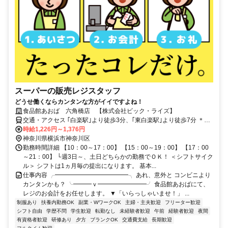
スーパーの販売レジスタッフ
どうせ働くならカンタンな方がイイですよね！
食品館あおば 六角橋店 【株式会社ビック・ライズ】
交通・アクセス ｢白楽駅｣より徒歩3分、｢東白楽駅｣より徒歩7分 ＊自
転車通勤OK
時給1,226円～1,376円
神奈川県横浜市神奈川区
勤務時間詳細 【10：00～17：00】 【15：00～19：00】 【17：00
～21：00】 └週3日～、土日どちらかの勤務でＯＫ！ ＜シフトサイク
ル＞ シフトは1ヵ月毎の提出になります。 基本...
仕事内容 ╭━━━━━━━━━━━━╮ あれ、意外と コンビニより
カンタンかも？ ╰━━━ｖ━━━━━━━━╯ 食品館あおばにて、
レジのお会計をお任せします。 ▼「いらっしゃいませ！」 ...
制服あり
扶養内勤務OK
副業・WワークOK
主婦・主夫歓迎
フリーター歓迎
シフト自由
学歴不問
学生歓迎
転勤なし
未経験者歓迎
午前
経験者歓迎
夜間
有資格者歓迎
研修あり
夕方
ブランクOK
交通費支給
長期歓迎