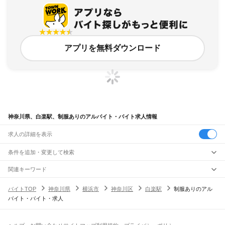
アプリを無料ダウンロード
神奈川県、白楽駅、制服ありのアルバイト・バイト求人情報
求人の詳細を表示
条件を追加・変更して検索
市区町村を追加・変更
関連キーワード
完全在宅ワーク 全国
シール貼り 在宅
現在地周辺
ガチャガチャ
犬カフェ
神奈川県
駅を追加・変更
バイトTOP
神奈川県
横浜市
神奈川区
白楽駅
制服ありのアル
神奈川県
すべて
バイト・バイト・求人
横浜市
すべて
職種を追加・変更
JR東海道本線(東京～熱海)
鶴見区
神奈川区
西区
中区
南区
保土ケ谷区
磯子区
金沢区
港北区
戸塚区
港南区
川崎駅
横浜駅
戸塚駅
大船駅
藤沢駅
辻堂駅
茅ケ崎駅
平塚駅
大磯駅
二宮駅
国府津駅
飲食・フードサービス
旭区
緑区
瀬谷区
栄区
泉区
青葉区
都筑区
特徴を追加・変更
鴨宮駅
小田原駅
早川駅
根府川駅
真鶴駅
湯河原駅
飲食・フードサービス
すべて