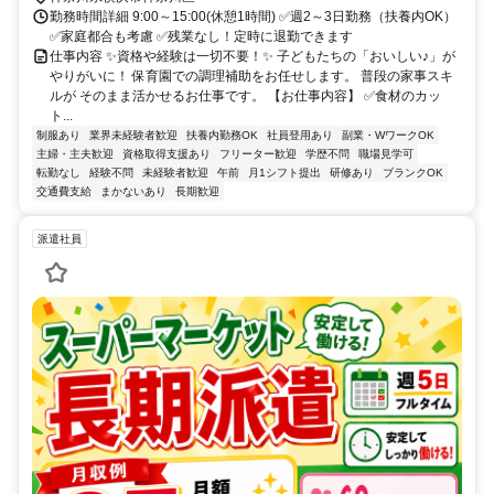
勤務時間詳細 9:00～15:00(休憩1時間) ✅週2～3日勤務（扶養内OK）
✅家庭都合も考慮 ✅残業なし！定時に退勤できます
仕事内容 ✨資格や経験は一切不要！✨ 子どもたちの「おいしい♪」が
やりがいに！ 保育園での調理補助をお任せします。 普段の家事スキ
ルが そのまま活かせるお仕事です。 【お仕事内容】 ✅食材のカッ
ト...
制服あり
業界未経験者歓迎
扶養内勤務OK
社員登用あり
副業・WワークOK
主婦・主夫歓迎
資格取得支援あり
フリーター歓迎
学歴不問
職場見学可
転勤なし
経験不問
未経験者歓迎
午前
月1シフト提出
研修あり
ブランクOK
交通費支給
まかないあり
長期歓迎
派遣社員