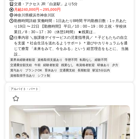
交通・アクセス JR「白楽駅」より5分
月給240,000円～295,000円
神奈川県横浜市神奈川区
勤務時間詳細 実働時間：1日あたり8時間 平均勤務日数：1ヶ月あた
り19日 〜 22日 【勤務時間】 平日／10：00～19：00 土祝・学校休
業日／8：30～17：30 （休憩1時間） ★残業ほ...
仕事内容 ＼放課後デイサービスの児童指導員／ ＊子どもたちの自立
を支援 ＊社会生活を送れるようサポート ＊遊びやカリキュラムを通
じて療育 「未来をみて、今をみる」という 経営理念をもとに、 当施
設...
業界未経験者歓迎
資格取得支援あり
学歴不問
転勤なし
経験不問
交通費全額支給
午前
経験者歓迎
残業なし
有資格者歓迎
研修あり
夕方
賞与あり
ブランクOK
育休あり
交通費支給
長期歓迎
駅近5分以内
資格取得手当あり
シフト制
アルバイト・パート