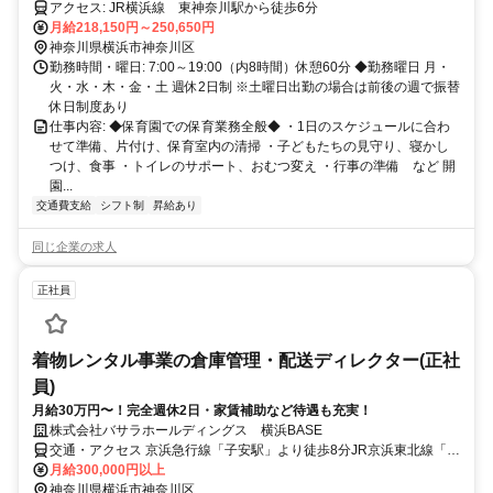
アクセス: JR横浜線 東神奈川駅から徒歩6分
月給218,150円～250,650円
神奈川県横浜市神奈川区
勤務時間・曜日: 7:00～19:00（内8時間）休憩60分 ◆勤務曜日 月・
火・水・木・金・土 週休2日制 ※土曜日出勤の場合は前後の週で振替
休日制度あり
仕事内容: ◆保育園での保育業務全般◆ ・1日のスケジュールに合わ
せて準備、片付け、保育室内の清掃 ・子どもたちの見守り、寝かし
つけ、食事 ・トイレのサポート、おむつ変え ・行事の準備 など 開
園...
交通費支給
シフト制
昇給あり
同じ企業の求人
正社員
着物レンタル事業の倉庫管理・配送ディレクター(正社
員)
月給30万円〜！完全週休2日・家賃補助など待遇も充実！
株式会社バサラホールディングス 横浜BASE
交通・アクセス 京浜急行線「子安駅」より徒歩8分JR京浜東北線「新
子安駅」より徒歩10分
月給300,000円以上
神奈川県横浜市神奈川区