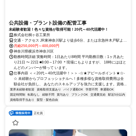
公共設備・プラント設備の配管工事
未経験者歓迎！色々な資格が取得可能！20代～40代活躍中！
株式会社桐ヶ谷工業所
交通・アクセス JR東神奈川駅より徒歩6分、または京急仲木戸駅より
徒歩5分
月給250,000円～400,000円
神奈川県横浜市神奈川区
勤務時間詳細 実働時間：1日あたり8時間 平均勤務日数：1ヶ月あた
り21日 〜 22日 ■8:00～17:00 ＊現場にもよりますが、 18時にはほと
んどのメンバーが帰って います。
仕事内容 ＜＜20代～40代活躍中！＞＞ -☆★アピールポイント★☆-
☆ 未経験からプロフェッショナルへ！多種多様な資格取得費用は全
額会社が負担し、 あなたのスキルアップを強力に支援します。資格...
業界未経験者歓迎
資格取得支援あり
バイク通勤OK
学歴不問
車通勤OK
固定時間制
転勤なし
経験不問
賞与あり
ブランクOK
交通費支給
駅近5分以内
資格取得手当あり
髪型・髪色自由
正社員