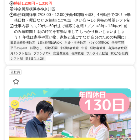
交通費規定支給
時給1,230円～1,330円
神奈川県横浜市神奈川区
勤務時間詳細 ⏰08:00～12:00(実働4時間) ⭐週3、4日勤務でOK！ ⭐勤
務日数・曜日など お気軽にご相談下さい◎ ⏩1ヶ月毎の希望シフト制
仕事内容 ＼＼20代～50代まで幅広く在籍！／／ ⭐8時～12時の午前
のみ短時間！ 朝の時間を有効活用して しっかり稼いじゃいましょ
う！ 午後は家事や買い物、家族と過ごすなど 自分のための時間に♪ ...
業界未経験者歓迎
1日4時間以内OK
主婦・主夫歓迎
バイク通勤OK
学歴不問
平日のみOK
転勤なし
経験不問
未経験者歓迎
午前
経験者歓迎
有資格者歓迎
月1シフト提出
ブランクOK
交通費支給
長期歓迎
フルタイム歓迎
駅近5分以内
シフト制
週4日以上OK
正社員