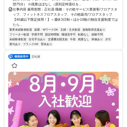
憩75分） ※残業ほぼなし（原則定時退社を...
仕事内容 雇用形態：正社員 職種：その他サービス業接客/フロアスタ
ッフ、フィットネスフロアスタッフ、その他販売/フロアスタッフ
【40歳以下限定採用！】＜週休3日制＞ほか10個の独自支援制度では
たら...
業界未経験者歓迎
副業・WワークOK
主婦・主夫歓迎
資格取得支援あり
フリーター歓迎
学歴不問
固定時間制
職場見学可
転勤なし
経験不問
未経験者歓迎
住宅手当あり
交通費全額支給
午前
残業なし
研修あり
夕方
賞与あり
ブランクOK
育休あり
正社員