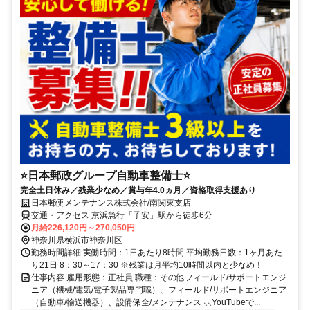
⭐日本郵政グループ自動車整備士⭐
完全土日休み／残業少なめ／賞与年4.0ヵ月／資格取得支援あり
日本郵便メンテナンス株式会社/南関東支店
交通・アクセス 京浜急行「子安」駅から徒歩6分
月給226,120円～270,050円
神奈川県横浜市神奈川区
勤務時間詳細 実働時間：1日あたり8時間 平均勤務日数：1ヶ月あた
り21日 8：30～17：30 ※残業は月平均10時間以内と少なめ！
仕事内容 雇用形態：正社員 職種：その他フィールド/サポートエンジ
ニア（機械/電気/電子製品専門職）、フィールド/サポートエンジニア
（自動車/輸送機器）、設備保全/メンテナンス ⸜⸜YouTubeで...