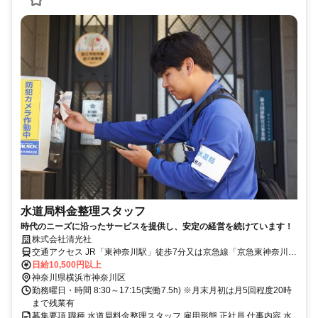
水道局料金整理スタッフ
時代のニーズに沿ったサービスを提供し、安定の経営を続けています！
株式会社清光社
交通アクセス JR「東神奈川駅」徒歩7分又は京急線「京急東神奈川
（旧仲木戸駅）」「神奈川新町」徒歩5分
日給10,500円以上
神奈川県横浜市神奈川区
勤務曜日・時間 8:30～17:15(実働7.5h) ※月末月初は月5回程度20時
まで残業有
募集要項 職種 水道局料金整理スタッフ 雇用形態 正社員 仕事内容 水