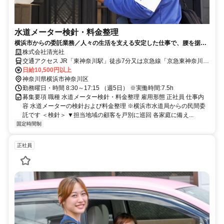
水道メーター検針・料金整理
横浜市からの委託業務／人々の生活を支える安定した仕事で、腰を据え
て長く活躍できます！
株式会社清光社
交通アクセス JR「東神奈川駅」徒歩7分又は京急線「京急東神奈川
（旧仲木戸）」「神奈川新町」徒歩5分
日給10,500円以上
神奈川県横浜市神奈川区
勤務曜日・時間 8:30～17:15 （週5日） ※実働時間:7.5h
募集要項 職種 水道メーター検針・料金整理 雇用形態 正社員 仕事内
容 水道メーターの検針および料金整理 ※横浜市水道局からの民間委
託です ＜検針＞ ▼担当地域の顧客を戸別に巡回 各家庭に備え...
固定時間制
正社員