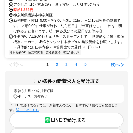
アクセス: JR・京浜急行「新子安駅」より徒歩5分程度
時給1,225円
神奈川県横浜市神奈川区
勤務時間・曜日: 9:00～翌9:00 ※3日に1回、月に10回程度の勤務で
す。 ※朝9:00に仕事が終わったら翌日まで仕事はなし。 これを「明
け休み」と言います。明け休み及びその翌日がお休み◎ ...
仕事内容: ALSOKセキュリティスタッフとして、 世界的な音響・映像
機器メーカー、 JVCケンウッド本社ビルの施設警備をお願いします。
＜具体的なお仕事内容＞ ✽警備室での受付 ⇒1日30～6...
即日勤務OK
固定時間制
交通費支給
駅近5分以内
前へ
次へ
1
2
3
4
5
この条件の新着求人を受け取る
神奈川県 / 神奈川新町駅
ボーナス・賞与あり
「LINEで受け取る」では、新着求人のほか、おすすめ情報なども配信しま
す。
詳しくはこちら
LINEで受け取る