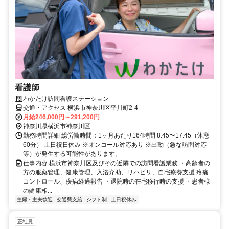
看護師
わかたけ訪問看護ステーション
交通・アクセス 横浜市神奈川区平川町2-4
月給246,000円～291,200円
神奈川県横浜市神奈川区
勤務時間詳細 総労働時間：1ヶ月あたり164時間 8:45〜17:45（休憩
60分） 土日祝日休み ※オンコール対応あり ※出動（急な訪問対応
等）が発生する可能性があります。
仕事内容 横浜市神奈川区及びその近隣での訪問看護業務 ・高齢者の
方の服薬管理、健康管理、入浴介助、リハビリ、自宅療養支援 疼痛
コントロール、疾病経過報告 ・退院時の在宅移行時の支援 ・患者様
の健康相...
主婦・主夫歓迎
交通費支給
シフト制
土日祝休み
正社員