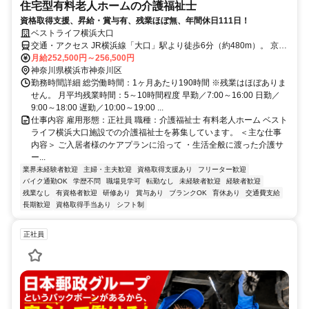
住宅型有料老人ホームの介護福祉士
資格取得支援、昇給・賞与有、残業ほぼ無、年間休日111日！
ベストライフ横浜大口
交通・アクセス JR横浜線「大口」駅より徒歩6分（約480m）。 京浜
急行「子安」駅より徒歩8分（約640m）
月給252,500円～256,500円
神奈川県横浜市神奈川区
勤務時間詳細 総労働時間：1ヶ月あたり190時間 ※残業はほぼありま
せん。 月平均残業時間：5～10時間程度 早勤／7:00～16:00 日勤／
9:00～18:00 遅勤／10:00～19:00 ...
仕事内容 雇用形態：正社員 職種：介護福祉士 有料老人ホーム ベスト
ライフ横浜大口施設での介護福祉士を募集しています。 ＜主な仕事
内容＞ ご入居者様のケアプランに沿って ・生活全般に渡った介護サ
ー...
業界未経験者歓迎
主婦・主夫歓迎
資格取得支援あり
フリーター歓迎
バイク通勤OK
学歴不問
職場見学可
転勤なし
未経験者歓迎
経験者歓迎
残業なし
有資格者歓迎
研修あり
賞与あり
ブランクOK
育休あり
交通費支給
長期歓迎
資格取得手当あり
シフト制
正社員