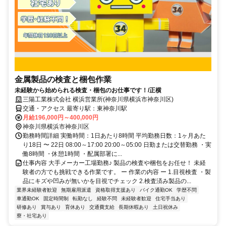
金属製品の検査と梱包作業
未経験から始められる検査・梱包のお仕事です！/正横
三陽工業株式会社 横浜営業所(神奈川県横浜市神奈川区)
交通・アクセス 最寄り駅：東神奈川駅
月給196,000円～400,000円
神奈川県横浜市神奈川区
勤務時間詳細 実働時間：1日あたり8時間 平均勤務日数：1ヶ月あた
り18日 〜 22日 08:00～17:00 20:00～05:00 日勤または交替勤務 ・実
働8時間 ・休憩1時間 ・配属部署に...
仕事内容 大手メーカー工場勤務♪ 製品の検査や梱包をお任せ！ 未経
験者の方でも挑戦できる作業です。 ー 作業の内容 ー 1.目視検査 ・製
品にキズや凹みが無いかを目視でチェック 2.検査済み製品の...
業界未経験者歓迎
無期雇用派遣
資格取得支援あり
バイク通勤OK
学歴不問
車通勤OK
固定時間制
転勤なし
経験不問
未経験者歓迎
住宅手当あり
研修あり
賞与あり
育休あり
交通費支給
長期休暇あり
土日祝休み
寮・社宅あり