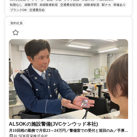
転勤なし
経験不問
未経験者歓迎
交通費全額支給
経験者歓迎
駅ナカ
研修あり
ブランクOK
交通費支給
契約社員
ALSOKの施設警備(JVCケンウッド本社)
月10回程の勤務で月収23～24万円／警備室での受付と巡回のみ／手厚い
制度と福利厚生あり！／採用率9割超！
ALSOK双栄株式会社