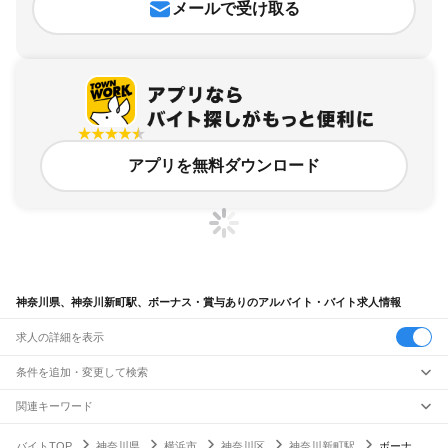
メールで受け取る
アプリを無料ダウンロード
神奈川県、神奈川新町駅、ボーナス・賞与ありのアルバイト・バイト求人情報
求人の詳細を表示
条件を追加・変更して検索
市区町村を追加・変更
関連キーワード
完全在宅ワーク 全国
シール貼り 在宅
現在地周辺
ガチャガチャ
犬カフェ
神奈川県
駅を追加・変更
バイトTOP
神奈川県
横浜市
神奈川区
神奈川新町駅
ボーナ