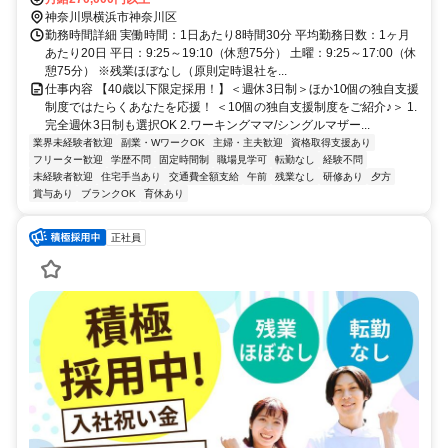
神奈川県横浜市神奈川区
勤務時間詳細 実働時間：1日あたり8時間30分 平均勤務日数：1ヶ月
あたり20日 平日：9:25～19:10（休憩75分） 土曜：9:25～17:00（休
憩75分） ※残業ほぼなし（原則定時退社を...
仕事内容 【40歳以下限定採用！】＜週休3日制＞ほか10個の独自支援
制度ではたらくあなたを応援！ ＜10個の独自支援制度をご紹介♪＞ 1.
完全週休3日制も選択OK 2.ワーキングママ/シングルマザー...
業界未経験者歓迎
副業・WワークOK
主婦・主夫歓迎
資格取得支援あり
フリーター歓迎
学歴不問
固定時間制
職場見学可
転勤なし
経験不問
未経験者歓迎
住宅手当あり
交通費全額支給
午前
残業なし
研修あり
夕方
賞与あり
ブランクOK
育休あり
正社員