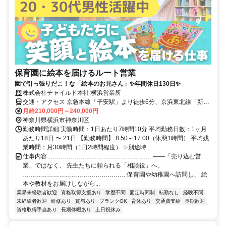
保育園に絵本を届けるルート営業
園で引っ張りだこ！な「絵本のお兄さん」✨年間休日130日✨
株式会社チャイルド本社:横浜営業所
交通・アクセス 京急本線「子安駅」より徒歩6分、京浜東北線「新子
安駅」より徒歩10分
月給210,000円～240,000円
神奈川県横浜市神奈川区
勤務時間詳細 実働時間：1日あたり7時間10分 平均勤務日数：1ヶ月
あたり18日 〜 21日 【勤務時間】 8:50～17:00（休憩1時間） 平均残
業時間：月30時間（1日2時間程度） ✨別途時...
仕事内容 …………………………………………… ――「売り込む営
業」ではなく、 先生たちに頼られる「相談役」へ。
…………………………………………… 保育園や幼稚園へ訪問し、 絵
本や教材をお届けしながら...
業界未経験者歓迎
資格取得支援あり
学歴不問
固定時間制
転勤なし
経験不問
未経験者歓迎
研修あり
賞与あり
ブランクOK
育休あり
交通費支給
長期歓迎
資格取得手当あり
長期休暇あり
土日祝休み