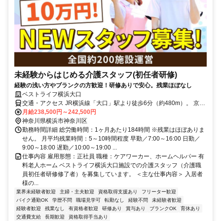
未経験からはじめる介護スタッフ(初任者研修)
経験の浅い方やブランクの方歓迎！研修ありで安心。残業ほぼなし
ベストライフ横浜大口
交通・アクセス JR横浜線「大口」駅より徒歩6分（約480m）。 京浜
急行「子安」駅より徒歩8分（約640m）
月給238,500円～242,500円
神奈川県横浜市神奈川区
勤務時間詳細 総労働時間：1ヶ月あたり184時間 ※残業はほぼありま
せん。 月平均残業時間：5～10時間程度 早勤／7:00～16:00 日勤／
9:00～18:00 遅勤／10:00～19:00 ...
仕事内容 雇用形態：正社員 職種：ケアワーカー、ホームヘルパー 有
料老人ホーム ベストライフ横浜大口施設での介護スタッフ（介護職
員初任者研修修了者）を募集しています。 ＜主な仕事内容＞ 入居者
様の...
業界未経験者歓迎
主婦・主夫歓迎
資格取得支援あり
フリーター歓迎
バイク通勤OK
学歴不問
職場見学可
転勤なし
経験不問
未経験者歓迎
経験者歓迎
残業なし
有資格者歓迎
研修あり
賞与あり
ブランクOK
育休あり
交通費支給
長期歓迎
資格取得手当あり