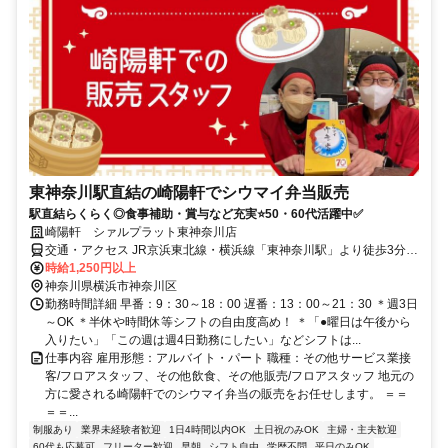
東神奈川駅直結の崎陽軒でシウマイ弁当販売
駅直結らくらく◎食事補助・賞与など充実⭐50・60代活躍中✅
崎陽軒 シァルプラット東神奈川店
交通・アクセス JR京浜東北線・横浜線「東神奈川駅」より徒歩3分、
京急本線「仲木戸駅」より徒歩3分
時給1,250円以上
神奈川県横浜市神奈川区
勤務時間詳細 早番：9：30～18：00 遅番：13：00～21：30 ＊週3日
～OK ＊半休や時間休等シフトの自由度高め！ ＊「●曜日は午後から
入りたい」「この週は週4日勤務にしたい」などシフトは...
仕事内容 雇用形態：アルバイト・パート 職種：その他サービス業接
客/フロアスタッフ、その他飲食、その他販売/フロアスタッフ 地元の
方に愛される崎陽軒でのシウマイ弁当の販売をお任せします。 ＝＝
＝＝...
制服あり
業界未経験者歓迎
1日4時間以内OK
土日祝のみOK
主婦・主夫歓迎
60代も応募可
フリーター歓迎
早朝
シフト自由
学歴不問
平日のみOK