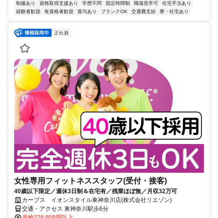
制服あり
資格取得支援あり
学歴不問
固定時間制
職場見学可
住宅手当あり
経験者歓迎
有資格者歓迎
賞与あり
ブランクOK
交通費支給
寮・社宅あり
正社員
女性専用フィットネススタッフ(受付・接客)
40歳以下限定／週休3日制＆在宅有／残業ほぼ無／月収32万可
カーブス イオンスタイル東神奈川店(株式会社リエゾン)
交通・アクセス 東神奈川駅歩6分
月給270,000円以上