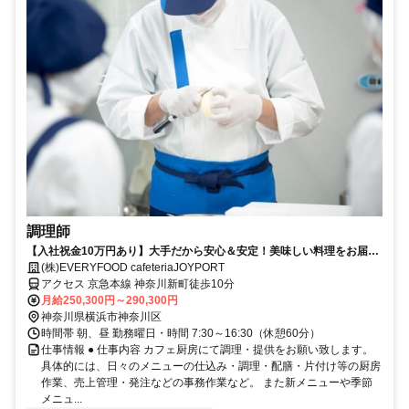
調理師
【入社祝金10万円あり】大手だから安心＆安定！美味しい料理をお届け
しませんか！
(株)EVERYFOOD cafeteriaJOYPORT
アクセス 京急本線 神奈川新町徒歩10分
月給250,300円～290,300円
神奈川県横浜市神奈川区
時間帯 朝、昼 勤務曜日・時間 7:30～16:30（休憩60分）
仕事情報 ● 仕事内容 カフェ厨房にて調理・提供をお願い致します。
具体的には、日々のメニューの仕込み・調理・配膳・片付け等の厨房
作業、売上管理・発注などの事務作業など。 また新メニューや季節
メニュ...