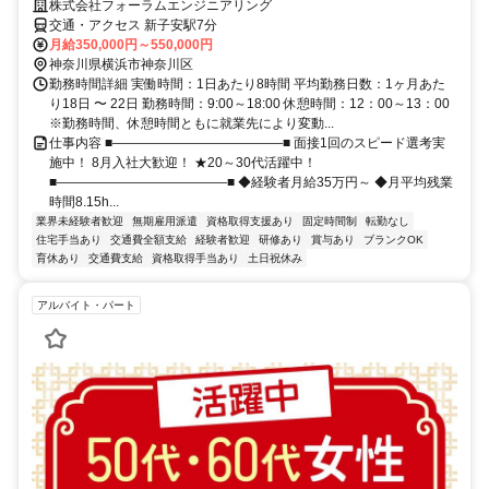
株式会社フォーラムエンジニアリング
交通・アクセス 新子安駅7分
月給350,000円～550,000円
神奈川県横浜市神奈川区
勤務時間詳細 実働時間：1日あたり8時間 平均勤務日数：1ヶ月あた
り18日 〜 22日 勤務時間：9:00～18:00 休憩時間：12：00～13：00
※勤務時間、休憩時間ともに就業先により変動...
仕事内容 ■―――――――――――――■ 面接1回のスピード選考実
施中！ 8月入社大歓迎！ ★20～30代活躍中！
■―――――――――――――■ ◆経験者月給35万円～ ◆月平均残業
時間8.15h...
業界未経験者歓迎
無期雇用派遣
資格取得支援あり
固定時間制
転勤なし
住宅手当あり
交通費全額支給
経験者歓迎
研修あり
賞与あり
ブランクOK
育休あり
交通費支給
資格取得手当あり
土日祝休み
アルバイト・パート