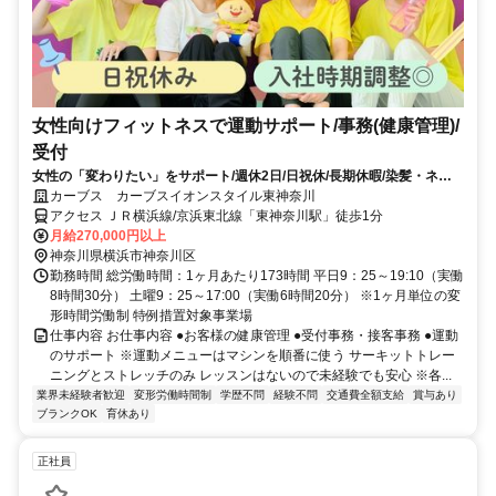
女性向けフィットネスで運動サポート/事務(健康管理)/
受付
女性の「変わりたい」をサポート/週休2日/日祝休/長期休暇/染髪・ネイ
ルOK※規定内
カーブス カーブスイオンスタイル東神奈川
アクセス ＪＲ横浜線/京浜東北線「東神奈川駅」徒歩1分
月給270,000円以上
神奈川県横浜市神奈川区
勤務時間 総労働時間：1ヶ月あたり173時間 平日9：25～19:10（実働
8時間30分） 土曜9：25～17:00（実働6時間20分） ※1ヶ月単位の変
形時間労働制 特例措置対象事業場
仕事内容 お仕事内容 ●お客様の健康管理 ●受付事務・接客事務 ●運動
のサポート ※運動メニューはマシンを順番に使う サーキットトレー
ニングとストレッチのみ レッスンはないので未経験でも安心 ※各...
業界未経験者歓迎
変形労働時間制
学歴不問
経験不問
交通費全額支給
賞与あり
ブランクOK
育休あり
正社員