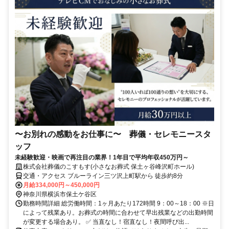
〜お別れの感動をお仕事に〜 葬儀・セレモニースタ
ッフ
未経験歓迎・映画で再注目の業界！1年目で平均年収450万円～
株式会社葬儀のこすもす(小さなお葬式 保土ヶ谷峰沢町ホール)
交通・アクセス ブルーライン三ツ沢上町駅から 徒歩約8分
月給334,000円～450,000円
神奈川県横浜市保土ケ谷区
勤務時間詳細 総労働時間：1ヶ月あたり172時間 9：00～18：00 ※日
によって残業あり。お葬式の時間に合わせて早出残業などの出勤時間
が変更する場合あり。 ✅ 当直なし！宿直なし！夜間呼び出...