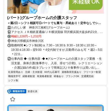
(パート)グループホームの介護スタッフ
＜週2日～シフト相談可◎パートでも賞与・昇給あり！定年なしでシニ
アも活躍中＞東証スタンダード上場企業だから安心。少人数制で一人ひ
たのしい家 神奈川三枚町(グループホーム)
とりに寄り添えるグループホーム
アクセス ＪＲ相鉄直通線/ＪＲ横須賀線 羽沢横浜国大徒歩約21分、相
鉄新横浜線 羽沢横浜国大徒歩約21分、横浜市営ブルーライン 片倉町
時給1,228円～1,232円
出口1徒歩約22分 相鉄バス「羽沢団地前」バス停から徒歩約6分
神奈川県横浜市神奈川区
勤務時間 ■シフト制(例) a. 7:30～16:30 b. 9:30～18:30 c.10:30～
19:30 d.16:30～翌9:00 ＊4交代制ですが,日勤帯のみも可 ＊週2～5日
＊22:0...
仕事内容 ◆- 仕事内容 -◆ ■グループホームの介護スタッフ業務 ・生
活支援、身体介護(食事作り、入浴、排せつ介助)、レクリエーション
・介護記録の作成(タブレットで簡単記入) ※食事作りは買い出し...
社員登用あり
主婦・主夫歓迎
60代も応募可
資格取得支援あり
フリーター歓迎
職場見学可
経験者歓迎
有資格者歓迎
研修あり
ブランクOK
交通費支給
シフト制
派遣社員