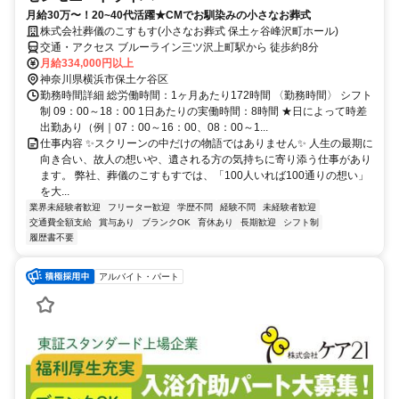
月給30万〜！20~40代活躍★CMでお馴染みの小さなお葬式
株式会社葬儀のこすもす(小さなお葬式 保土ヶ谷峰沢町ホール)
交通・アクセス ブルーライン三ツ沢上町駅から 徒歩約8分
月給334,000円以上
神奈川県横浜市保土ケ谷区
勤務時間詳細 総労働時間：1ヶ月あたり172時間 〈勤務時間〉 シフト
制 09：00～18：00 1日あたりの実働時間：8時間 ★日によって時差
出勤あり（例｜07：00～16：00、08：00～1...
仕事内容 ✨スクリーンの中だけの物語ではありません✨ 人生の最期に
向き合い、故人の想いや、遺される方の気持ちに寄り添う仕事があり
ます。 弊社、葬儀のこすもすでは、「100人いれば100通りの想い」
を大...
業界未経験者歓迎
フリーター歓迎
学歴不問
経験不問
未経験者歓迎
交通費全額支給
賞与あり
ブランクOK
育休あり
長期歓迎
シフト制
履歴書不要
アルバイト・パート