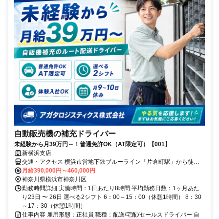
自動販売機の補充ドライバー
未経験から月39万円～！普通免許OK（AT限定可）【001】
新横浜支店
交通・アクセス 横浜市営地下鉄ブルーライン「片倉町駅」から徒歩9
分
月給390,000円～460,000円
神奈川県横浜市神奈川区
勤務時間詳細 実働時間：1日あたり8時間 平均勤務日数：1ヶ月あた
り23日 〜 26日 選べる2シフト 6：00～15：00（休憩1時間） 8：30
～17：30（休憩1時間）
仕事内容 雇用形態：正社員 職種：配送/宅配/セールスドライバー 自