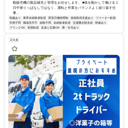
動販売機の製品補充と管理をお任せします。 ■体を動かして働ける 1
日中座りっぱなしではなく、運転と作業をバランスよく繰り返す仕
事...
制服あり
業界未経験者歓迎
変形労働時間制
資格取得支援あり
フリーター歓迎
学歴不問
職場見学可
経験不問
未経験者歓迎
交通費全額支給
研修あり
ブランクOK
長期歓迎
友達と応募OK
寮・社宅あり
正社員