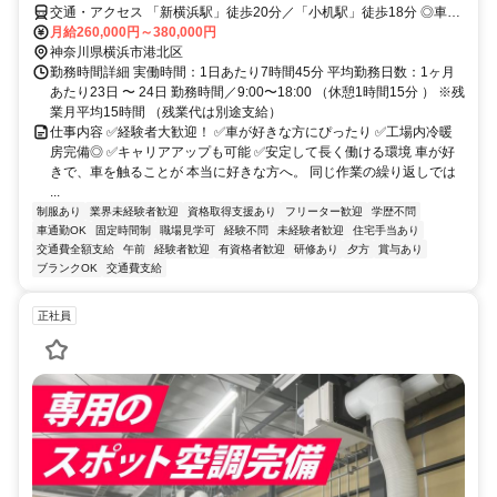
交通・アクセス 「新横浜駅」徒歩20分／「⼩机駅」徒歩18分 ◎車通
勤OK
月給260,000円～380,000円
神奈川県横浜市港北区
勤務時間詳細 実働時間：1日あたり7時間45分 平均勤務日数：1ヶ月
あたり23日 〜 24日 勤務時間／9:00〜18:00 （休憩1時間15分 ） ※残
業⽉平均15時間 （残業代は別途⽀給）
仕事内容 ✅経験者大歓迎！ ✅車が好きな方にぴったり ✅工場内冷暖
房完備◎ ✅キャリアアップも可能 ✅安定して長く働ける環境 車が好
きで、車を触ることが 本当に好きな方へ。 同じ作業の繰り返しでは
...
制服あり
業界未経験者歓迎
資格取得支援あり
フリーター歓迎
学歴不問
車通勤OK
固定時間制
職場見学可
経験不問
未経験者歓迎
住宅手当あり
交通費全額支給
午前
経験者歓迎
有資格者歓迎
研修あり
夕方
賞与あり
ブランクOK
交通費支給
正社員