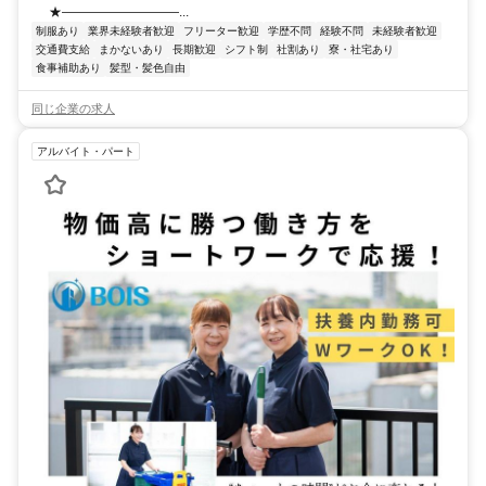
★―――――――――...
制服あり
業界未経験者歓迎
フリーター歓迎
学歴不問
経験不問
未経験者歓迎
交通費支給
まかないあり
長期歓迎
シフト制
社割あり
寮・社宅あり
食事補助あり
髪型・髪色自由
同じ企業の求人
アルバイト・パート