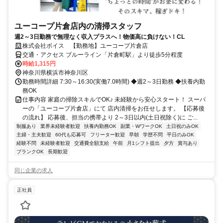
ユーコープ片倉店内の清掃スタッフ
週2～3日勤務で無理なく収入プラスへ！物価高に負けない！CL
株式会社ボイス 【勤務地】ユーコープ片倉店
交通・アクセス ブルーライン「片倉町駅」より徒歩5分程度
時給1,315円
神奈川県横浜市神奈川区
勤務時間詳細 7:30～16:30(実働7.0時間) ◆週2～3日勤務 ◆扶養内勤
務OK
仕事内容 家庭の掃除スキルでOK♪ 未経験から安心スタート！ スーパ
ーの「ユーコープ片倉店」にて 店内清掃をお任せします。 【応募後
の流れ】 応募後、担当の携帯より 2～3日以内(土日祝除く)に ご...
制服あり
業界未経験者歓迎
扶養内勤務OK
副業・WワークOK
土日祝のみOK
主婦・主夫歓迎
60代も応募可
フリーター歓迎
早朝
学歴不問
平日のみOK
経験不問
未経験者歓迎
交通費全額支給
午前
月1シフト提出
夕方
賞与あり
ブランクOK
長期歓迎
同じ企業の求人
正社員