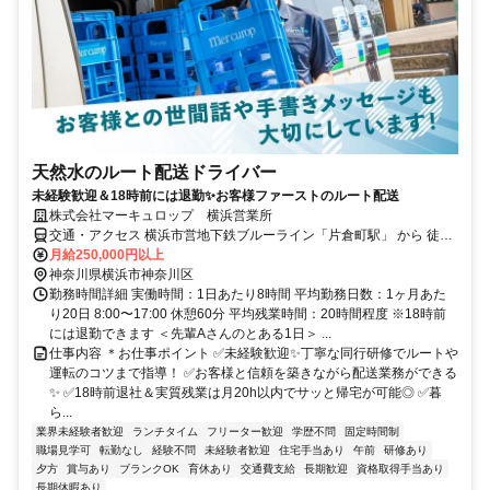
天然水のルート配送ドライバー
未経験歓迎＆18時前には退勤✨お客様ファーストのルート配送
株式会社マーキュロップ 横浜営業所
交通・アクセス 横浜市営地下鉄ブルーライン「片倉町駅」 から 徒歩
約15分
月給250,000円以上
神奈川県横浜市神奈川区
勤務時間詳細 実働時間：1日あたり8時間 平均勤務日数：1ヶ月あた
り20日 8:00〜17:00 休憩60分 平均残業時間：20時間程度 ※18時前
には退勤できます ＜先輩Aさんのとある1日＞ ...
仕事内容 ＊お仕事ポイント ✅未経験歓迎✨丁寧な同行研修でルートや
運転のコツまで指導！ ✅お客様と信頼を築きながら配送業務ができる
✨ ✅18時前退社＆実質残業は月20h以内でサッと帰宅が可能◎ ✅暮
ら...
業界未経験者歓迎
ランチタイム
フリーター歓迎
学歴不問
固定時間制
職場見学可
転勤なし
経験不問
未経験者歓迎
住宅手当あり
午前
研修あり
夕方
賞与あり
ブランクOK
育休あり
交通費支給
長期歓迎
資格取得手当あり
長期休暇あり