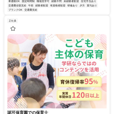
車通勤OK
固定時間制
職場見学可
経験不問
未経験者歓迎
住宅手当あり
交通費全額支給
午前
経験者歓迎
有資格者歓迎
研修あり
夕方
賞与あり
ブランクOK
交通費支給
正社員
認可保育園での保育士