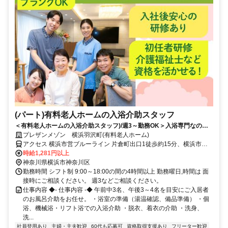
(パート)有料老人ホームの入浴介助スタッフ
＜有料老人ホームの入浴介助スタッフ)/週3～勤務OK＞入浴専門なので
集中して業務ができる。初任者研修以上～応募可能です！
プレザンメゾン 横浜羽沢町(有料老人ホーム)
アクセス 横浜市営ブルーライン 片倉町出口1徒歩約15分、横浜市営
ブルーライン 三ッ沢上町2番口徒歩約17分、ＪＲ相鉄直通線/ＪＲ横
時給1,281円以上
須賀線 羽沢横浜国大徒歩約18分 相鉄バス「峰沢団地前」バス停から
神奈川県横浜市神奈川区
徒歩約2分
勤務時間 シフト制 9:00～18:00の間の4時間以上 勤務曜日,時間は 面
接時にご相談ください。 週3などご相談ください。
仕事内容 ◆- 仕事内容 -◆ 午前中3名、午後3～4名を目安にご入居者
のお風呂介助をお任せ。 ・浴室の準備（湯温確認、備品準備） ・個
浴、機械浴・リフト浴での入浴介助 ・脱衣、着衣の介助 ・洗身、
洗...
社員登用あり
主婦・主夫歓迎
60代も応募可
資格取得支援あり
フリーター歓迎