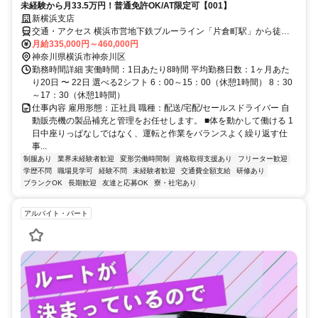
未経験から月33.5万円！普通免許OK/AT限定可【001】
新横浜支店
交通・アクセス 横浜市営地下鉄ブルーライン「片倉町駅」から徒歩9
分
月給335,000円～460,000円
神奈川県横浜市神奈川区
勤務時間詳細 実働時間：1日あたり8時間 平均勤務日数：1ヶ月あた
り20日 〜 22日 選べる2シフト 6：00～15：00（休憩1時間） 8：30
～17：30（休憩1時間）
仕事内容 雇用形態：正社員 職種：配送/宅配/セールスドライバー 自
動販売機の製品補充と管理をお任せします。 ■体を動かして働ける 1
日中座りっぱなしではなく、運転と作業をバランスよく繰り返す仕
事...
制服あり
業界未経験者歓迎
変形労働時間制
資格取得支援あり
フリーター歓迎
学歴不問
職場見学可
経験不問
未経験者歓迎
交通費全額支給
研修あり
ブランクOK
長期歓迎
友達と応募OK
寮・社宅あり
アルバイト・パート