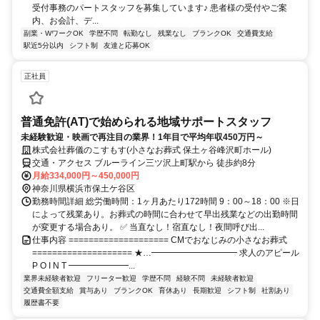
受付事務のパートスタッフを募集しています♪ 患者様の受付やご案
内、お会計、デ...
副業・WワークOK
学歴不問
転勤なし
残業なし
ブランクOK
交通費支給
駅近5分以内
シフト制
友達と応募OK
正社員
普通免許(AT)で始められる地域サポートスタッフ
未経験歓迎・映画で再注目の業界！1年目で平均年収450万円～
株式会社葬儀のこすもす(小さなお葬式 保土ヶ谷峰沢町ホール)
交通・アクセス ブルーライン三ツ沢上町駅から 徒歩約8分
月給334,000円～450,000円
神奈川県横浜市保土ケ谷区
勤務時間詳細 総労働時間：1ヶ月あたり172時間 9：00～18：00 ※日
によって残業あり。お葬式の時間に合わせて早出残業などの出勤時間
が変更する場合あり。 ✅ 当直なし！宿直なし！夜間呼び出...
仕事内容 ==================== CMでおなじみの小さなお葬式
==================== ★…━━━━━━━━━━ 求人のアピール
P O I N T ━━━━━━━...
業界未経験者歓迎
フリーター歓迎
学歴不問
経験不問
未経験者歓迎
交通費全額支給
賞与あり
ブランクOK
育休あり
長期歓迎
シフト制
社割あり
履歴書不要