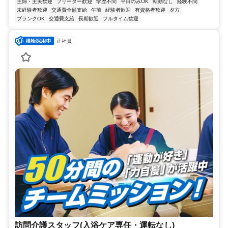
主婦・主夫歓迎
フリーター歓迎
学歴不問
平日のみOK
転勤なし
経験不問
未経験者歓迎
交通費全額支給
午前
経験者歓迎
有資格者歓迎
夕方
ブランクOK
交通費支給
長期歓迎
フルタイム歓迎
正社員
訪問介護スタッフ(入浴ケア専任・運転なし)