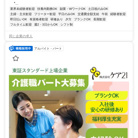
*...
業界未経験者歓迎
扶養内勤務OK
副業・WワークOK
土日祝のみOK
主婦・主夫歓迎
フリーター歓迎
平日のみOK
交通費全額支給
午前
経験者歓迎
即日払いOK
有資格者歓迎
研修あり
夕方
ブランクOK
長期歓迎
フルタイム歓迎
週2・3日からOK
シフト制
同じ企業の求人
アルバイト・パート