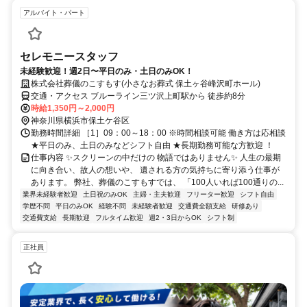
アルバイト・パート
セレモニースタッフ
未経験歓迎！週2日〜平日のみ・土日のみOK！
株式会社葬儀のこすもす(小さなお葬式 保土ヶ谷峰沢町ホール)
交通・アクセス ブルーライン三ツ沢上町駅から 徒歩約8分
時給1,350円～2,000円
神奈川県横浜市保土ケ谷区
勤務時間詳細 ［1］09：00～18：00 ※時間相談可能 働き方は応相談
★平日のみ、土日のみなどシフト自由 ★長期勤務可能な方歓迎 ！
仕事内容 ✨スクリーンの中だけの 物語ではありません✨ 人生の最期
に向き合い、故人の想いや、 遺される方の気持ちに寄り添う仕事が
あります。 弊社、葬儀のこすもすでは、 「100人いれば100通りの...
業界未経験者歓迎
土日祝のみOK
主婦・主夫歓迎
フリーター歓迎
シフト自由
学歴不問
平日のみOK
経験不問
未経験者歓迎
交通費全額支給
研修あり
交通費支給
長期歓迎
フルタイム歓迎
週2・3日からOK
シフト制
正社員