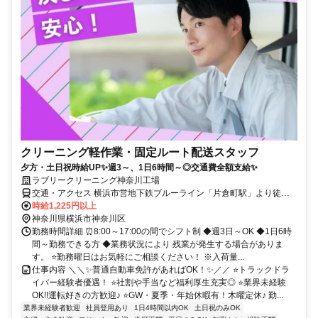
クリーニング軽作業・固定ルート配送スタッフ
夕方・土日祝時給UP✨週3～、1日6時間～◎交通費全額支給✨
ラブリークリーニング神奈川工場
交通・アクセス 横浜市営地下鉄ブルーライン「片倉町駅」より徒歩9
分
時給1,225円以上
神奈川県横浜市神奈川区
勤務時間詳細 ⏰8:00～17:00の間でシフト制 ◆週3日～OK ◆1日6時
間～勤務できる方 ◆業務状況により 残業が発生する場合がありま
す。 ⭐勤務曜日はお気軽にご相談ください！ ※入荷量...
仕事内容 ＼＼✨普通自動車免許があればOK！✨／／ ⭐トラックドラ
イバー経験者優遇！ ⭐社割や手当など福利厚生充実◎ ⭐業界未経験
OK!!運転好きの方歓迎♪ ⭐GW・夏季・年始休暇有！木曜定休♪ 勤...
業界未経験者歓迎
社員登用あり
1日4時間以内OK
土日祝のみOK