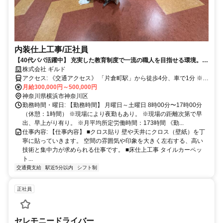
内装仕上工事/正社員
【40代パパ活躍中】 充実した教育制度で一流の職人を目指せる環境。
70歳まで元気に働くことを目指す職場です。
株式会社 ギルド
アクセス: 《交通アクセス》 「片倉町駅」から徒歩4分、車で1分 ※車
通勤OK ※交通費支給いたします！
月給300,000円～500,000円
神奈川県横浜市神奈川区
勤務時間・曜日: 【勤務時間】 月曜日～土曜日 8時00分〜17時00分
（休憩：1時間） ※現場により夜勤もあり。 ※現場の距離次第で早
出、早上がり有り。 ※月平均所定労働時間：173時間 《勤...
仕事内容: 【仕事内容】 ■クロス貼り 壁や天井にクロス（壁紙）を丁
寧に貼っていきます。 空間の雰囲気や印象を大きく左右する、高い
技術と集中力が求められる仕事です。 ■床仕上工事 タイルカーペッ
ト...
交通費支給
駅近5分以内
シフト制
正社員
セレモニードライバー