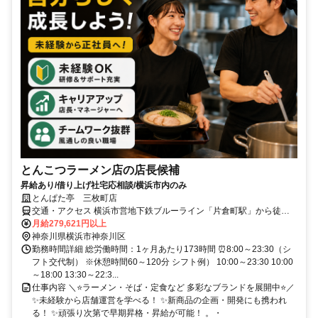
とんこつラーメン店の店長候補
昇給あり/借り上げ社宅応相談/横浜市内のみ
とんぱた亭 三枚町店
交通・アクセス 横浜市営地下鉄ブルーライン「片倉町駅」から徒歩
15分、または各線「新横浜駅」よりバス129系統「港神境」下車スグ
月給279,621円以上
★バイク通勤OK
神奈川県横浜市神奈川区
勤務時間詳細 総労働時間：1ヶ月あたり173時間 ⏰8:00～23:30（シ
フト交代制） ※休憩時間60～120分 シフト例） 10:00～23:30 10:00
～18:00 13:30～22:3...
仕事内容 ＼⭐ラーメン・そば・定食など 多彩なブランドを展開中⭐／
✨未経験から店舗運営を学べる！ ✨新商品の企画・開発にも携われ
る！ ✨頑張り次第で早期昇格・昇給が可能！ 。・