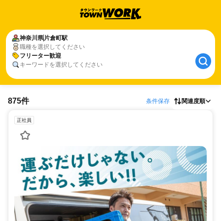
神奈川県
片倉町駅
職種を選択してください
フリーター歓迎
キーワードを選択してください
875件
条件保存
関連度順
正社員