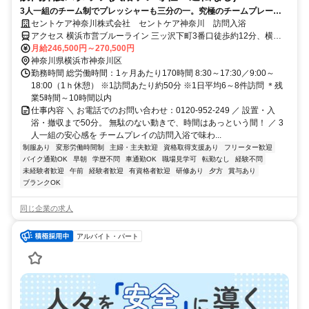
3人一組のチーム制でプレッシャーも三分の一。究極のチームプレーを
50分で。無資格・未経験から始めるやりがいNo1の訪問入浴！
セントケア神奈川株式会社 セントケア神奈川 訪問入浴
アクセス 横浜市営ブルーライン 三ッ沢下町3番口徒歩約12分、横浜
市営ブルーライン 片倉町出口3徒歩約18分、横浜市営ブルーライン
月給246,500円～270,500円
三ッ沢上町2番口徒歩約20分 JR 大口駅 徒歩３分 【勤務地】 神奈川
神奈川県横浜市神奈川区
県横浜市神奈川区大口通128-7 ＊喫煙所あり（屋外）
勤務時間 総労働時間：1ヶ月あたり170時間 8:30～17:30／9:00～
18:00（1ｈ休憩） ※1訪問あたり約50分 ※1日平均6～8件訪問 ＊残
業5時間～10時間以内
仕事内容 ＼ お電話でのお問い合わせ：0120-952-249 ／ 設置・入
浴・撤収まで50分。 無駄のない動きで、時間はあっという間！ ／ 3
人一組の安心感を チームプレイの訪問入浴で味わ...
制服あり
変形労働時間制
主婦・主夫歓迎
資格取得支援あり
フリーター歓迎
バイク通勤OK
早朝
学歴不問
車通勤OK
職場見学可
転勤なし
経験不問
未経験者歓迎
午前
経験者歓迎
有資格者歓迎
研修あり
夕方
賞与あり
ブランクOK
同じ企業の求人
アルバイト・パート