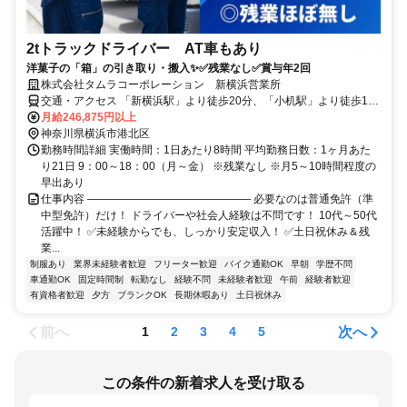
2tトラックドライバー AT車もあり
洋菓子の「箱」の引き取り・搬入✨✅残業なし✅賞与年2回
株式会社タムラコーポレーション 新横浜営業所
交通・アクセス 「新横浜駅」より徒歩20分、「小机駅」より徒歩15
分
月給246,875円以上
神奈川県横浜市港北区
勤務時間詳細 実働時間：1日あたり8時間 平均勤務日数：1ヶ月あた
り21日 9：00～18：00（月～金） ※残業なし ※月5～10時間程度の
早出あり
仕事内容 ――――――――――――――― 必要なのは普通免許（準
中型免許）だけ！ ドライバーや社会人経験は不問です！ 10代～50代
活躍中！ ✅未経験からでも、しっかり安定収入！ ✅土日祝休み＆残
業...
制服あり
業界未経験者歓迎
フリーター歓迎
バイク通勤OK
早朝
学歴不問
車通勤OK
固定時間制
転勤なし
経験不問
未経験者歓迎
午前
経験者歓迎
有資格者歓迎
夕方
ブランクOK
長期休暇あり
土日祝休み
前へ
次へ
1
2
3
4
5
この条件の新着求人を受け取る