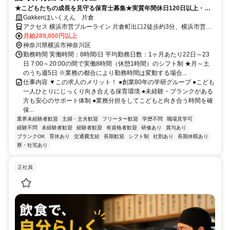
★こどもたちの成長を見守る保育士募集★実質年間休日120日以上・育
休復帰率95%！学研グループの保育園で、一人ひとりに寄り添う保育を
Gakkenほいくえん 片倉
実践できます♪あなたの細やかな気配りが未来を育む保育士のお仕事で
アクセス 横浜市営ブルーライン 片倉町出口2徒歩約3分、横浜市営ブ
す！
ルーライン 三ッ沢上町2番口徒歩約21分、横浜市営ブルーライン 岸
月給289,000円以上
根公園1番口徒歩約22分
神奈川県横浜市神奈川区
勤務時間 実働時間：8時間/日 平均勤務日数：1ヶ月あたり22日～23
日 7:00～20:00の間で実働8時間（休憩1時間）のシフト制 ★月～土
のうち週5日 ※業務の都合により勤務時間は変動する場合...
仕事内容 ▼この求人のメリット！ ●創業80年の学研グループ ●こども
一人ひとりにじっくり向き合える保育環境 ●未経験・ブランクがある
方も安心のサポート体制 ●業務分担をしてこどもと向き合う時間を確
保...
業界未経験者歓迎
主婦・主夫歓迎
フリーター歓迎
学歴不問
職場見学可
経験不問
未経験者歓迎
経験者歓迎
有資格者歓迎
研修あり
賞与あり
ブランクOK
育休あり
交通費支給
長期歓迎
シフト制
社割あり
長期休暇あり
寮・社宅あり
正社員