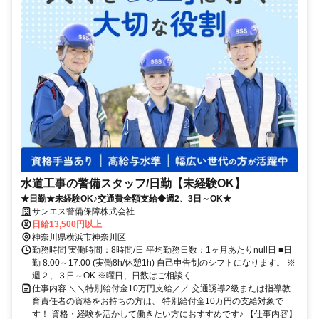
水道工事の警備スタッフ/日勤【未経験OK】
★日勤★未経験OK♪交通費全額支給◆週2、3日～OK★
サンエス警備保障株式会社
日給13,500円以上
神奈川県横浜市神奈川区
勤務時間 実働時間：8時間/日 平均勤務日数：1ヶ月あたりnull日 ■日
勤 8:00～17:00 (実働8h/休憩1h) 自己申告制のシフトになります。 ※
週２、３日～OK ※曜日、日数はご相談く...
仕事内容 ＼＼特別給付金10万円支給／／ 交通誘導2級または指導教
育責任者の資格をお持ちの方は、 特別給付金10万円の支給対象で
す！ 資格・経験を活かして働きたい方におすすめです♪ 【仕事内容】