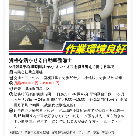
資格を活かせる自動車整備士
✨月残業平均15時間以内✨／オン・オフを切り替えて働ける環境
有限会社共立電機
交通・アクセス 「新横浜駅」徒歩20分／「⼩机駅」徒歩18分 ◎車通
勤OK
月給280,000円～350,000円
神奈川県横浜市港北区
勤務時間詳細 実働時間：1日あたり7時間45分 平均勤務日数：1ヶ月
あたり23日 〜 24日 勤務時間／9:00〜18:00 （休憩1時間15分 ） ※残
業⽉平均15時間 （残業代は別途⽀給）
仕事内容 ✅経験者大歓迎！ ✅工場内冷暖房完備で安心◎ ✅月残業平
均15時間以内 ✅車が好きな方にぴったり！ ✅腰を据えて長く働きや
すい環境 車が好きで、 自分でいじるのが好きな方へ。 ルーティー
ン...
制服あり
業界未経験者歓迎
資格取得支援あり
フリーター歓迎
学歴不問