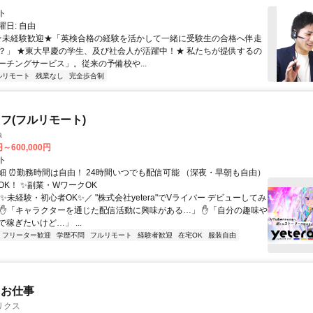
ト
日: 自由
 ★未経験歓迎★「英検合格の経験を活かして一緒に受験生の合格へ伴走
？」 ★東大早慶の学生、及び社会人が活躍中！★ 私たちが提供するの
ーチングサービス」。従来の予備校や...
ルリモート
残業なし
完全歩合制
フ(フルリモート)
a
円～600,000円
ト
細 ⏰勤務時間は自由！ 24時間いつでも配信可能 （深夜・早朝も自由）
OK！ ✨副業・WワークOK
✨未経験・初心者OK✨／ "株式会社yetera"でVライバー デビューしてみ
 ✋「キャラクターを通じた配信活動に興味がある…」 ✋「自分の趣味や
稼ぎたいけど…」 ...
フリーター歓迎
学歴不問
フルリモート
経験者歓迎
在宅OK
服装自由
たお仕事
リクス