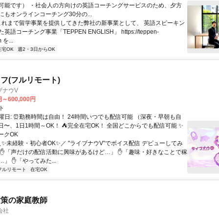
可能です） ・社会人の方向けの英語コーチングサービスのため、夕方
もオンラインコーチング30分の...
 これまで留学事業を提供してきた弊社の新事業として、 英語スピーキン
語コーチング事業「TEPPEN ENGLISH」 https://teppen-
 を...
在宅OK
週2・3日からOK
フ(フルリモート)
ブナウV
円～600,000円
ト
曜日: ⏰勤務時間は自由！ 24時間いつでも配信可能 （深夜・早朝も自
日〜、1日1時間～OK！ ⛺完全在宅OK！ 全国どこからでも配信可能 ✨
ークOK
＼✨未経験・初心者OK✨／ "ライブナウV"でボイス配信 デビューしてみ
 ✋「声だけの配信活動に興味があるけど…」 ✋「趣味・好きなことで稼
」 ✋「やってみた...
フルリモート
在宅OK
対策の家庭教師
会社