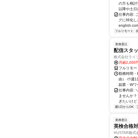
の方も検討
以降や土日に
仕事内容:
グに特化した英
english.com
フルリモート
業務委託
配信スタッ
株式会社ライ
月給2,000
フルリモー
勤務時間・
由） ⛅週1
副業・Wワ
仕事内容: 
ませんか？
ぎたいけど…
週1日からOK
業務委託
英検合格
HUSTAR株式