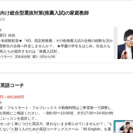
向け総合型選抜対策(推薦入試)の家庭教師
会社
ト
日: 自由
 ★未経験歓迎★「AO、指定校推薦、その他推薦入試の合格の経験を活か
受験生の合格へ伴走しませんか？」 ★早慶の学生をはじめ、社会人も
 私たちが提供するのは「推薦入試対...
ルリモート
完全歩合制
週2・3日からOK
な英語コーチ
0円～405,000円
ト
細 ・フルリモート・フルフレックス ※勤務時間はご希望第一で調整し
気軽にご相談ください。 ・朝6:00〜10:00頃、夕方17:00〜24:00の時
レッスンを提供して...
「せっかく身につけた英語力、使わないまま眠らせていませんか？」 “も
ない”と願う人のための英語コーチングスクール 「90 English」を運