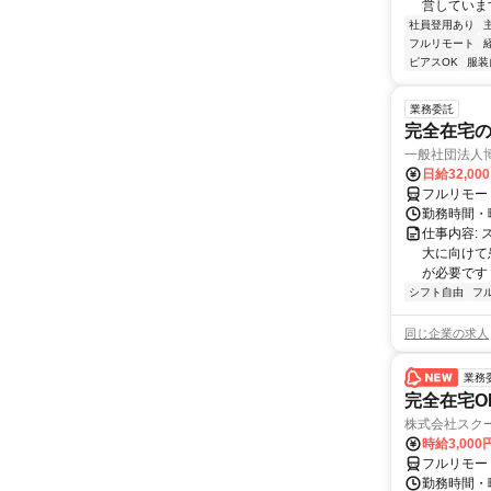
営しています
社員登用あり
フルリモート
ピアスOK
服装
業務委託
完全在宅
一般社団法人
日給32,00
フルリモー
勤務時間・曜
仕事内容:
大に向けて
が必要です！
シフト自由
フ
同じ企業の求人
業務
完全在宅O
株式会社スク
時給3,000
フルリモー
勤務時間・