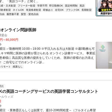
。 「英語コーチ」と聞く...
主婦・主夫歓迎
フリーター歓迎
学歴不問
即日勤務OK
固定時間制
英語
経験者歓迎
ネイルOK
有資格者歓迎
研修あり
在宅OK
ブランクOK
長期歓迎
自由
履歴書不要
髪型・髪色自由
のオンライン問診医師
博愛会
0円～80,000円
ト
日: ✅勤務時間 10:00～19:00 ※平日入れる方は大歓迎 ※週0勤務も可
 スキマ時間に医師の診察が受けられる オンライン診療サービス。 事業拡
患者様に 高品質な医療の提供をしていくため、 医師の皆様のお力添え
 ご自宅などでのオンライン診...
ルリモート
残業なし
委託
Kの英語コーチングサービスの英語学習コンサルタント
ールウィズ
円
ト
曜日: ・業務委託もしくは副業で、週10-20時間程度～（フルタイム希望