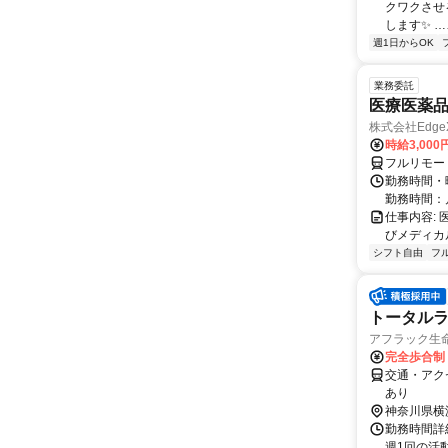
クワクさせ
します✨ …
週1日からOK
業務委託
医療医薬
株式会社Edge
時給3,00
フルリモー
勤務時間・
勤務時間：
仕事内容:
びメディカル
シフト自由
フ
トータルラ
アフラック生命
完全歩合制
交通・アク
あり
神奈川県横
勤務時間詳細
週1回の活