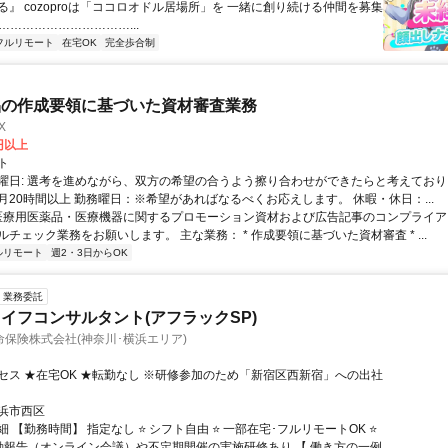
る』 cozoproは「ココロオドル居場所」を 一緒に創り続ける仲間を募集
……………………………...
フルリモート
在宅OK
完全歩合制
品の作成要領に基づいた資材審査業務
X
0円以上
ト
曜日: 選考を進めながら、双方の希望の合うよう擦り合わせができたらと考えており
月20時間以上 勤務曜日：※希望があればなるべくお応えします。 休暇・休日：...
 医療用医薬品・医療機器に関するプロモーション資材および広告記事のコンプライアン
チェック業務をお願いします。 主な業務： * 作成要領に基づいた資材審査 * ...
ルリモート
週2・3日からOK
業務委託
イフコンサルタント(アフラックSP)
保険株式会社(神奈川･横浜エリア)
セス ★在宅OK ★転勤なし ※研修参加のため「新宿区西新宿」への出社
浜市西区
 【勤務時間】 指定なし ⭐ シフト自由 ⭐ 一部在宅･フルリモートOK ⭐
動報告（オンライン会議）や不定期開催の実施研修あり 【 働き方の一例