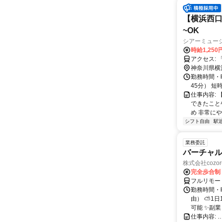
【横浜西口
~OK
シアーミュー
時給1,250
ア
神奈川県横
勤務時間・曜
45分） 
仕事内容:
できたこと
め 非常にや
シフト自由
駅
業務委託
バーチャル
株式会社cozor
完全歩合制
フルリモー
勤務時間・
由） ⛅1
可能 ✨副
仕事内容: