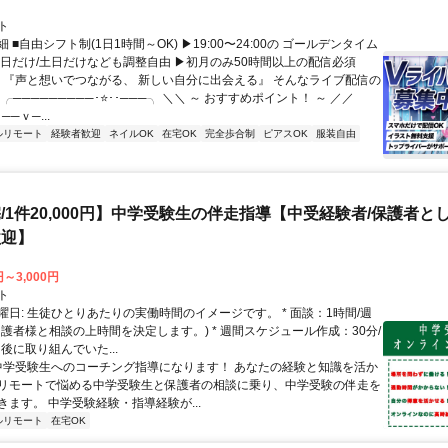
ト
 ■自由シフト制(1日1時間～OK) ▶19:00〜24:00の ゴールデンタイム
平日だけ/土日だけなども調整自由 ▶初月のみ50時間以上の配信必須
／ 『声と想いでつながる、 新しい自分に出会える』 そんなライブ配信の
 ╭─────────･⭐･･───╮ ＼＼ ～ おすすめポイント！ ～ ／／
──ｖ─...
ルリモート
経験者歓迎
ネイルOK
在宅OK
完全歩合制
ピアスOK
服装自由
/1件20,000円】中学受験生の伴走指導【中受経験者/保護者と
歓迎】
円～3,000円
ト
曜日: 生徒ひとりあたりの実働時間のイメージです。 * 面談：1時間/週
保護者様と相談の上時間を決定します。) * 週間スケジュール作成：30分/
後に取り組んでいた...
 中学受験生へのコーチング指導になります！ あなたの経験と知識を活か
リモートで悩める中学受験生と保護者の相談に乗り、中学受験の伴走を
きます。 中学受験経験・指導経験が...
ルリモート
在宅OK