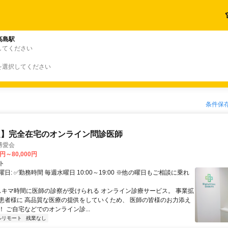
高島駅
してください
を選択してください
条件保
定】完全在宅のオンライン問診医師
博愛会
0円～80,000円
ト
日: ✅勤務時間 毎週水曜日 10:00～19:00 ※他の曜日もご相談に乗れ
 スキマ時間に医師の診察が受けられる オンライン診療サービス。 事業拡
患者様に 高品質な医療の提供をしていくため、 医師の皆様のお力添え
 ご自宅などでのオンライン診...
ルリモート
残業なし