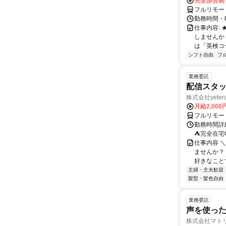
完全歩合制
フルリモー
勤務時間・曜
仕事内容:
しませんか
は「英検コ
シフト自由
フ
業務委託
配信スタッ
株式会社yeter
月給2,000
フルリモー
勤務時間詳
⛺完全在宅
仕事内容 ＼
ませんか？
好きなことで
主婦・主夫歓迎
髪型・髪色自由
業務委託
声を使っ
株式会社マト