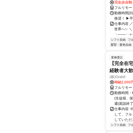
完全歩合制
フルリモー
勤務時間詳細
推奨！ ▶
仕事内容 
世界へ✨ ＼
╰───･･⭐･
シフト自由
フ
髪型・髪色自由
業務委託
【完全在宅
経験者大
(株)Grabit
時給2,000
フルリモー
勤務時間・
(生徒様、
週(面談終了
仕事内容:
して、フル
していただ
シフト自由
フ