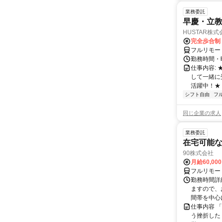
業務委託
早慶・立教
HUSTAR株式
完全歩合制
フルリモー
勤務時間・曜
仕事内容:
して一緒に
活躍中！★
シフト自由
フ
同じ企業の求人
業務委託
在宅可能
90株式会社
月給60,00
フルリモー
勤務時間詳
ますので、お
間帯を中心に
仕事内容 
う挫折したく