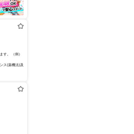
ます。 （例）
ス(薬機法)及