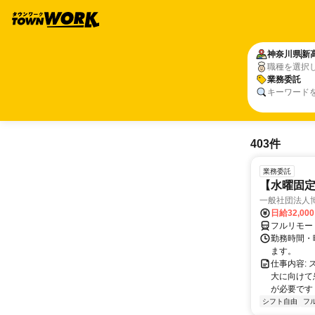
神奈川県
新
職種を選択
業務委託
キーワード
403件
業務委託
【水曜固
一般社団法人
日給32,00
フルリモー
勤務時間・曜
ます。
仕事内容:
大に向けて
が必要です！
シフト自由
フ