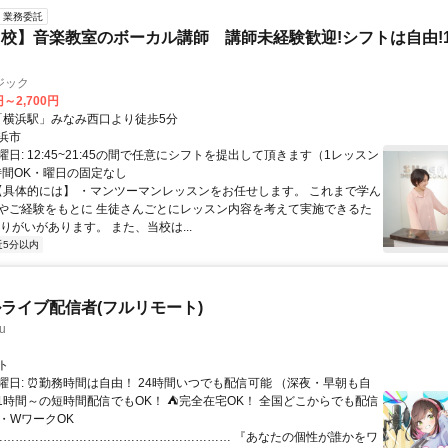
業務委託
校】音楽教室のボーカル講師 講師未経験歓迎!シフトは自由!
ジック
円～2,700円
クセス: 「横浜駅」みなみ西口より徒歩5分
浜市
日: 12:45~21:45の間で任意にシフトを提出して頂きます（1レッスン
短時間OK・曜日の固定なし
 【具体的には】 ・マンツーマンレッスンをお任せします。 これまで学ん
やご経験をもとに 生徒さんごとにレッスン内容を考えて実施できるた
りがいがあります。 また、当校は...
近5分以内
ライブ配信者(フルリモート)
u
ト
曜日: ⏰勤務時間は自由！ 24時間いつでも配信可能 （深夜・早朝も自
日1時間～の短時間配信でもOK！ ⛺完全在宅OK！ 全国どこからでも配信
業・WワークOK
 …………………………………………………… 『あなたの個性が誰かをワ