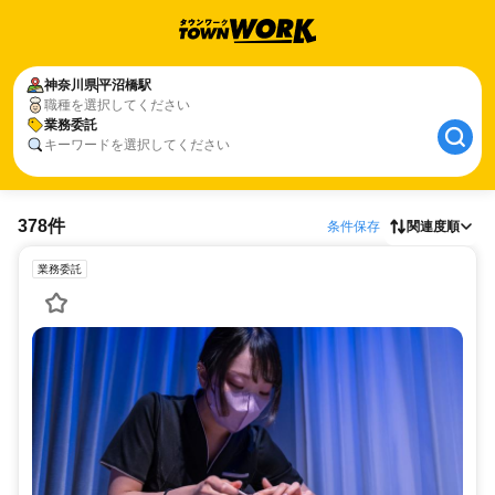
神奈川県
平沼橋駅
職種を選択してください
業務委託
キーワードを選択してください
378件
条件保存
関連度順
業務委託