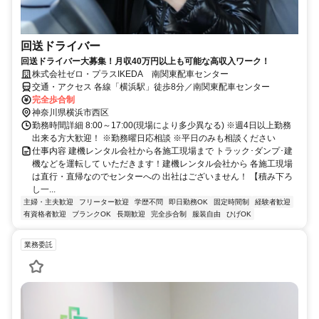
回送ドライバー
回送ドライバー大募集！月収40万円以上も可能な高収入ワーク！
株式会社ゼロ・プラスIKEDA 南関東配車センター
交通・アクセス 各線「横浜駅」徒歩8分／南関東配車センター
完全歩合制
神奈川県横浜市西区
勤務時間詳細 8:00～17:00(現場により多少異なる) ※週4日以上勤務
出来る方大歓迎！ ※勤務曜日応相談 ※平日のみも相談ください
仕事内容 建機レンタル会社から各施工現場まで トラック･ダンプ･建
機などを運転して いただきます！建機レンタル会社から 各施工現場
は直行・直帰なのでセンターへの 出社はございません！ 【積み下ろ
し一...
主婦・主夫歓迎
フリーター歓迎
学歴不問
即日勤務OK
固定時間制
経験者歓迎
有資格者歓迎
ブランクOK
長期歓迎
完全歩合制
服装自由
ひげOK
業務委託