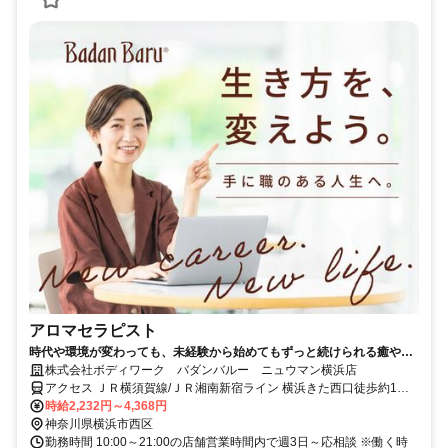
アロマセラピスト
時代や環境が変わっても、未経験から始めてもずっと続けられる癒やし
の仕事。手に職を身につけて、生き方を変えよう。
株式会社ボディワーク バダンバルー ニュウマン横浜店
アクセス ＪＲ横須賀線/ＪＲ湘南新宿ライン 横浜きた西口徒歩約1
分、ＪＲ京浜東北線 横浜きた西口徒歩約1分、京急本線 横浜きた西口
時給2,232円～4,368円
徒歩約1分 最寄駅：横浜駅
神奈川県横浜市西区
勤務時間 10:00～21:00の店舗営業時間内で週3日～応相談 ※働く時