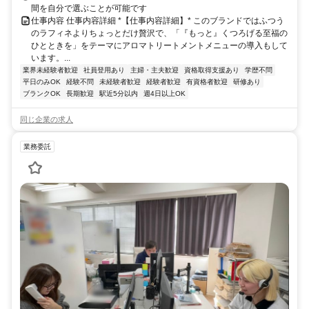
間を自分で選ぶことが可能です
仕事内容 仕事内容詳細 *【仕事内容詳細】* このブランドではふつう
のラフィネよりちょっとだけ贅沢で、「『もっと』くつろげる至福の
ひとときを」をテーマにアロマトリートメントメニューの導入もして
います。...
業界未経験者歓迎
社員登用あり
主婦・主夫歓迎
資格取得支援あり
学歴不問
平日のみOK
経験不問
未経験者歓迎
経験者歓迎
有資格者歓迎
研修あり
ブランクOK
長期歓迎
駅近5分以内
週4日以上OK
同じ企業の求人
業務委託