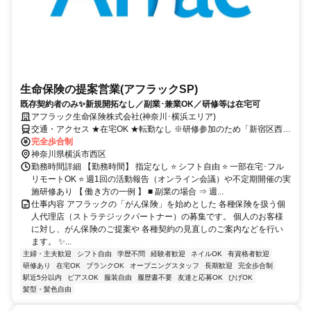
生命保険の提案営業(アフラックSP)
既存契約者のみ✨新規開拓なし／副業･兼業OK／研修等は在宅可
アフラック生命保険株式会社(神奈川･横浜エリア)
交通・アクセス ★在宅OK ★転勤なし ※研修参加のため「新宿区西新
宿」への出社あり
完全歩合制
神奈川県横浜市西区
勤務時間詳細 【勤務時間】 指定なし ⭐ シフト自由 ⭐ 一部在宅･フル
リモートOK ⭐ 週1回の活動報告（オンライン会議）や不定期開催の実
施研修あり 【 働き方の一例 】 ■ 副業の場合 ⇒ 週...
仕事内容 アフラックの「がん保険」を始めとした 各種保険を扱う個
人代理店（ストラテジックパートナー）の募集です。 個人のお客様
に対し、がん保険のご提案や 各種契約の見直しのご案内などを行い
ます。 ✨...
主婦・主夫歓迎
シフト自由
学歴不問
経験者歓迎
ネイルOK
有資格者歓迎
研修あり
在宅OK
ブランクOK
オープニングスタッフ
長期歓迎
完全歩合制
駅近5分以内
ピアスOK
服装自由
履歴書不要
友達と応募OK
ひげOK
髪型・髪色自由