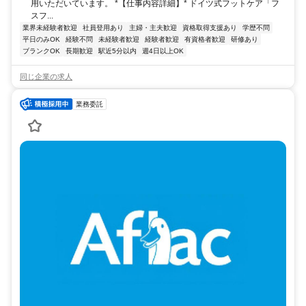
用いただいています。 *【仕事内容詳細】* ドイツ式フットケア「フ
スフ...
業界未経験者歓迎
社員登用あり
主婦・主夫歓迎
資格取得支援あり
学歴不問
平日のみOK
経験不問
未経験者歓迎
経験者歓迎
有資格者歓迎
研修あり
ブランクOK
長期歓迎
駅近5分以内
週4日以上OK
同じ企業の求人
業務委託