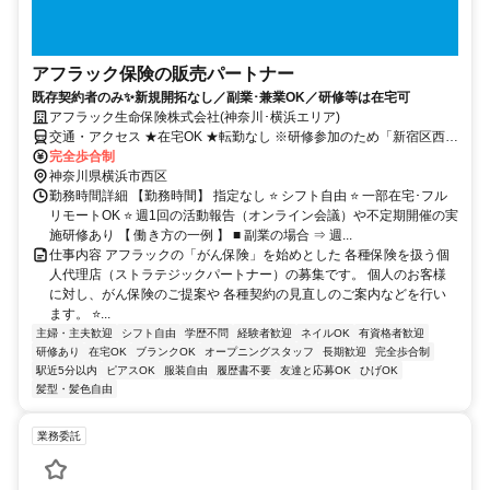
アフラック保険の販売パートナー
既存契約者のみ✨新規開拓なし／副業･兼業OK／研修等は在宅可
アフラック生命保険株式会社(神奈川･横浜エリア)
交通・アクセス ★在宅OK ★転勤なし ※研修参加のため「新宿区西新
宿」への出社あり
完全歩合制
神奈川県横浜市西区
勤務時間詳細 【勤務時間】 指定なし ⭐ シフト自由 ⭐ 一部在宅･フル
リモートOK ⭐ 週1回の活動報告（オンライン会議）や不定期開催の実
施研修あり 【 働き方の一例 】 ■ 副業の場合 ⇒ 週...
仕事内容 アフラックの「がん保険」を始めとした 各種保険を扱う個
人代理店（ストラテジックパートナー）の募集です。 個人のお客様
に対し、がん保険のご提案や 各種契約の見直しのご案内などを行い
ます。 ⭐...
主婦・主夫歓迎
シフト自由
学歴不問
経験者歓迎
ネイルOK
有資格者歓迎
研修あり
在宅OK
ブランクOK
オープニングスタッフ
長期歓迎
完全歩合制
駅近5分以内
ピアスOK
服装自由
履歴書不要
友達と応募OK
ひげOK
髪型・髪色自由
業務委託