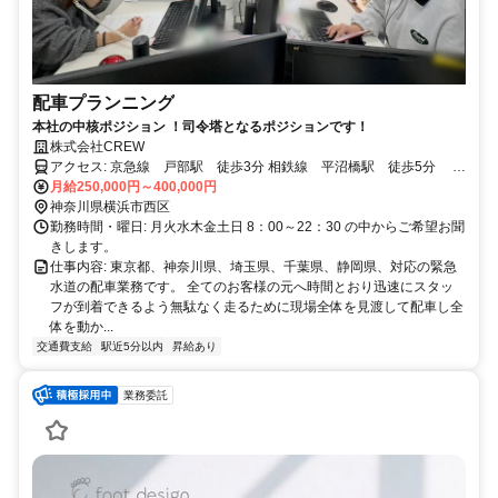
配車プランニング
本社の中核ポジション ！司令塔となるポジションです！
株式会社CREW
アクセス: 京急線 戸部駅 徒歩3分 相鉄線 平沼橋駅 徒歩5分 バ
ス停 西平沼橋 徒歩4分
月給250,000円～400,000円
神奈川県横浜市西区
勤務時間・曜日: 月火水木金土日 8：00～22：30 の中からご希望お聞
きします。
仕事内容: 東京都、神奈川県、埼玉県、千葉県、静岡県、対応の緊急
水道の配車業務です。 全てのお客様の元へ時間とおり迅速にスタッ
フが到着できるよう無駄なく走るために現場全体を見渡して配車し全
体を動か...
交通費支給
駅近5分以内
昇給あり
業務委託