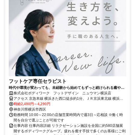
フットケア専任セラピスト
時代や環境が変わっても、未経験から始めてもずっと続けられる癒やし
の仕事。手に職を身につけて、生き方を変えよう。
株式会社ボディワーク フットデザイン ニュウマン横浜店
アクセス 京急本線 横浜きた西口徒歩約1分、ＪＲ京浜東北線 横浜き
た西口徒歩約1分、ＪＲ横須賀線/ＪＲ湘南新宿ライン 横浜きた西口徒
時給2,490円～4,290円
歩約1分 最寄駅：横浜駅
神奈川県横浜市西区
勤務時間 10:00～22:00の店舗営業時間内で週3日～応相談 ※働く時
間を自分で選ぶことが可能です
仕事内容 仕事内容詳細 リラクゼーション施設を全国に約580店舗展
開するボディワークグループ。疲れを癒す手技で多くのお客様にご利