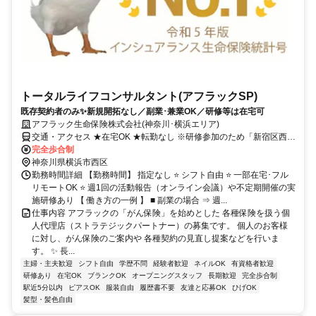
トータルライフコンサルタント(アフラックSP)
既存契約者のみ✨新規開拓なし／副業･兼業OK／研修等は在宅可
アフラック生命保険株式会社(神奈川･横浜エリア)
交通・アクセス ★在宅OK ★転勤なし ※研修参加のため「新宿区西新
宿」への出社あり
完全歩合制
神奈川県横浜市西区
勤務時間詳細 【勤務時間】 指定なし ⭐ シフト自由 ⭐ 一部在宅･フル
リモートOK ⭐ 週1回の活動報告（オンライン会議）や不定期開催の実
施研修あり 【 働き方の一例 】 ■ 副業の場合 ⇒ 週...
仕事内容 アフラックの「がん保険」を始めとした 各種保険を扱う個
人代理店（ストラテジックパートナー）の募集です。 個人のお客様
に対し、がん保険のご案内や 各種契約の見直し提案などを行いま
す。 ✨ 長...
主婦・主夫歓迎
シフト自由
学歴不問
経験者歓迎
ネイルOK
有資格者歓迎
研修あり
在宅OK
ブランクOK
オープニングスタッフ
長期歓迎
完全歩合制
駅近5分以内
ピアスOK
服装自由
履歴書不要
友達と応募OK
ひげOK
髪型・髪色自由