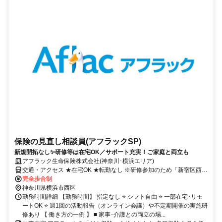
保険の見直し相談員(アフラックSP)
新規開拓なし✨研修等は在宅OK／サポート充実！ご家庭と両立も
アフラック生命保険株式会社(神奈川･横浜エリア)
交通・アクセス ★在宅OK ★転勤なし ※研修参加のため「新宿区西新
宿」への出社あり
完全歩合制
神奈川県横浜市西区
勤務時間詳細 【勤務時間】 指定なし ⭐ シフト自由 ⭐ 一部在宅･リモ
ートOK ⭐ 週1回の活動報告（オンライン会議）や不定期開催の実施研
修あり 【 働き方の一例 】 ■ 家事･介護との両立の場...