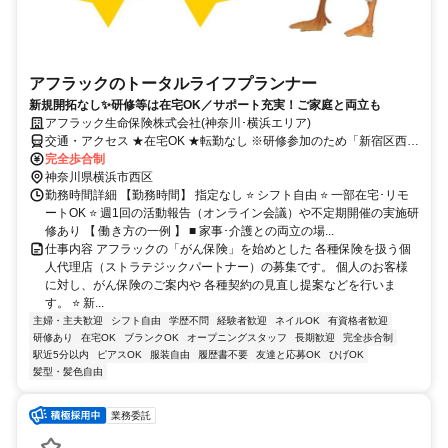
アフラックのトータルライフプランナー
新規開拓なし✨研修等は在宅OK／サポート充実！ご家庭と両立も
アフラック生命保険株式会社(神奈川･横浜エリア)
交通・アクセス ★在宅OK ★転勤なし ※研修参加のため「新宿区西新
宿」への出社あり
完全歩合制
神奈川県横浜市西区
勤務時間詳細 【勤務時間】 指定なし ⭐ シフト自由 ⭐ 一部在宅･リモ
ートOK ⭐ 週1回の活動報告（オンライン会議）や不定期開催の実施研
修あり 【 働き方の一例 】 ■ 家事･介護との両立の場...
仕事内容 アフラックの「がん保険」を始めとした 各種保険を扱う個
人代理店（ストラテジックパートナー）の募集です。 個人のお客様
に対し、がん保険のご案内や 各種契約の見直し提案などを行いま
す。 ⭐ 新...
主婦・主夫歓迎
シフト自由
学歴不問
経験者歓迎
ネイルOK
有資格者歓迎
研修あり
在宅OK
ブランクOK
オープニングスタッフ
長期歓迎
完全歩合制
駅近5分以内
ピアスOK
服装自由
履歴書不要
友達と応募OK
ひげOK
髪型・髪色自由
業務委託