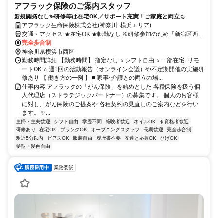
アフラック保険のご案内スタッフ
新規開拓なし✨研修等は在宅OK／サポート充実！ご家庭と両立も
アフラック生命保険株式会社(神奈川･横浜エリア)
交通・アクセス ★在宅OK ★転勤なし ※研修参加のため「新宿区西新
宿」への出社あり
完全歩合制
神奈川県横浜市西区
勤務時間詳細 【勤務時間】 指定なし ⭐ シフト自由 ⭐ 一部在宅･リモ
ートOK ⭐ 週1回の活動報告（オンライン会議）や不定期開催の実施研
修あり 【 働き方の一例 】 ■ 家事･介護との両立の場...
仕事内容 アフラックの「がん保険」を始めとした 各種保険を扱う個
人代理店（ストラテジックパートナー）の募集です。 個人のお客様
に対し、がん保険のご提案や 各種契約の見直しのご案内などを行い
ます。 ✨...
主婦・主夫歓迎
シフト自由
学歴不問
経験者歓迎
ネイルOK
有資格者歓迎
研修あり
在宅OK
ブランクOK
オープニングスタッフ
長期歓迎
完全歩合制
駅近5分以内
ピアスOK
服装自由
履歴書不要
友達と応募OK
ひげOK
髪型・髪色自由
業務委託