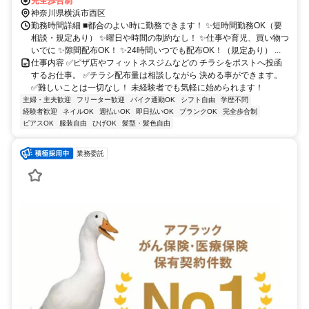
完全歩合制
神奈川県横浜市西区
勤務時間詳細 ■都合のよい時に勤務できます！ ✨短時間勤務OK（要
相談・規定あり） ✨曜日や時間の制約なし！ ✨仕事や育児、買い物つ
いでに ✨隙間配布OK！ ✨24時間いつでも配布OK！（規定あり） ...
仕事内容 ✅ピザ店やフィットネスジムなどの チラシをポストへ投函
するお仕事。 ✅チラシ配布量は相談しながら 決める事ができます。
✅難しいことは一切なし！ 未経験者でも気軽に始められます！
主婦・主夫歓迎
フリーター歓迎
バイク通勤OK
シフト自由
学歴不問
経験者歓迎
ネイルOK
週払いOK
即日払いOK
ブランクOK
完全歩合制
ピアスOK
服装自由
ひげOK
髪型・髪色自由
業務委託