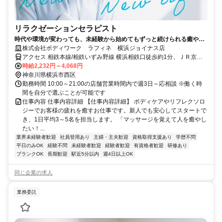
リラクゼーションセラピスト
時代や環境が変わっても、未経験から始めてもずっと続けられる癒やし
の仕事。手に職を身につけて、生き方を変えよう。
株式会社ボディワーク ラフィネ 横浜ジョイナス店
アクセス 相鉄本線/相鉄いずみ野線 横浜相鉄口徒歩約1分、ＪＲ京浜
東北線/ＪＲ横浜線 横浜みなみ西口徒歩約1分、ＪＲ横須賀線 横浜み
時給2,232円～4,068円
なみ西口徒歩約1分 最寄駅：横浜駅
神奈川県横浜市西区
勤務時間 10:00～21:00の店舗営業時間内で週3日～応相談 ※働く時
間を自分で選ぶことが可能です
仕事内容 仕事内容詳細 【仕事内容詳細】 ボディケアやリフレクソロ
ジーでお客様の疲れを癒すお仕事です。新人でも安心してスタートで
き、1日平均3～5名を担当します。 「マッサージを覚えて人を癒やし
たい！...
業界未経験者歓迎
社員登用あり
主婦・主夫歓迎
資格取得支援あり
学歴不問
平日のみOK
経験不問
未経験者歓迎
経験者歓迎
有資格者歓迎
研修あり
ブランクOK
長期歓迎
駅近5分以内
週4日以上OK
同じ企業の求人
業務委託