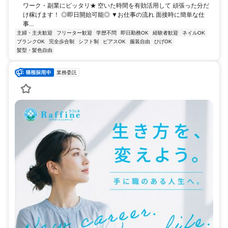
ワーク・副業にピッタリ★ 空いた時間を有効活用して 頑張った分だ
け稼げます！ ◎即日開始可能◎ ▼お仕事の流れ 面接時に簡単な仕
事...
主婦・主夫歓迎
フリーター歓迎
学歴不問
即日勤務OK
経験者歓迎
ネイルOK
ブランクOK
完全歩合制
シフト制
ピアスOK
服装自由
ひげOK
髪型・髪色自由
業務委託