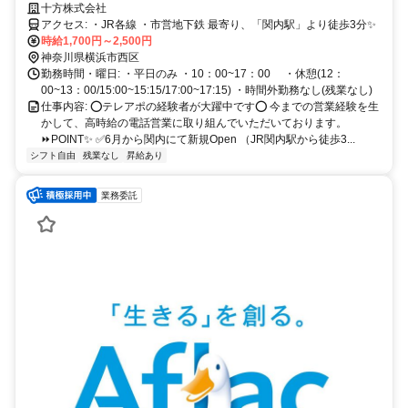
十方株式会社
アクセス: ・JR各線 ・市営地下鉄 最寄り、「関内駅」より徒歩3分✨
時給1,700円～2,500円
神奈川県横浜市西区
勤務時間・曜日: ・平日のみ ・10：00~17：00 ・休憩(12：
00~13：00/15:00~15:15/17:00~17:15) ・時間外勤務なし(残業なし)
仕事内容: ⭕テレアポの経験者が大躍中です⭕ 今までの営業経験を生
かして、高時給の電話営業に取り組んでいただいております。
⏩POINT✨ ✅6月から関内にて新規Open （JR関内駅から徒歩3...
シフト自由
残業なし
昇給あり
業務委託