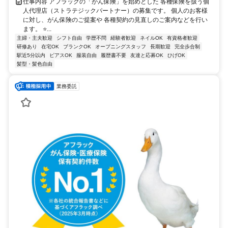
仕事内容 アフラックの「がん保険」を始めとした 各種保険を扱う個
人代理店（ストラテジックパートナー）の募集です。 個人のお客様
に対し、がん保険のご提案や 各種契約の見直しのご案内などを行い
ます。 ⭐...
主婦・主夫歓迎
シフト自由
学歴不問
経験者歓迎
ネイルOK
有資格者歓迎
研修あり
在宅OK
ブランクOK
オープニングスタッフ
長期歓迎
完全歩合制
駅近5分以内
ピアスOK
服装自由
履歴書不要
友達と応募OK
ひげOK
髪型・髪色自由
業務委託