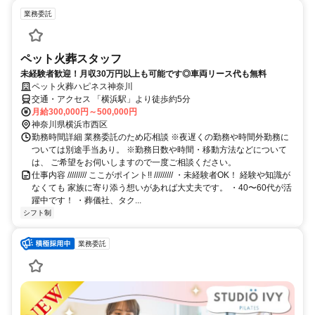
業務委託
ペット火葬スタッフ
未経験者歓迎！月収30万円以上も可能です◎車両リース代も無料
ペット火葬ハピネス神奈川
交通・アクセス 「横浜駅」より徒歩約5分
月給300,000円～500,000円
神奈川県横浜市西区
勤務時間詳細 業務委託のため応相談 ※夜遅くの勤務や時間外勤務に
ついては別途手当あり。 ※勤務日数や時間・移動方法などについて
は、 ご希望をお伺いしますので一度ご相談ください。
仕事内容 ///////// ここがポイント!! ///////// ・未経験者OK！ 経験や知識が
なくても 家族に寄り添う想いがあれば大丈夫です。 ・40〜60代が活
躍中です！ ・葬儀社、タク...
シフト制
業務委託