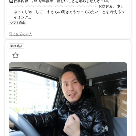
仕事内容: ･｡⛅ 今年後半、新しいことを始めませんか？⛅｡･
︶︶︶︶︶︶︶︶︶︶︶︶︶︶︶︶︶︶︶︶︶︶︶ お盆休み、少し
ゆっくり過ごして これからの働き方ややってみたいことを 考えるタ
イミング...
シフト自由
同じ企業の求人
業務委託