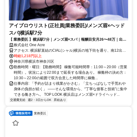
アイブロウリスト(正社員|業務委託)/メンズ眉×ヘッド
スパ|横浜駅7分
【 業務委託 】横浜駅7分｜メンズ眉×スパ｜報酬目安月26〜48万｜出勤
日数調整可（週3～5など）
株式会社 One Acre
アクセス: 横浜駅直結のCIAL(シャル)横浜の地下街を通り、南12出口
から地上に出て左へ進み、歩道橋を渡り真っ直ぐ進むと、沢渡中央公
時給1,218円以上
園の手前の1階にほっともっとがある東興ビルの3階です。インターホ
神奈川県横浜市神奈川区
ンを押さずそのままお入りください。
勤務時間・曜日: 【勤務時間】 稼働可能時間帯：11:00～20:00（営業
時間）。状況により22:00まで延長する場合あり。 稼働枠の決め方：
10:30～22:00の範囲で双方合意した時間帯に稼働...
仕事内容: 「予約が詰まり残業がかさむ」「立ちっぱなしで手荒れや
身体の負担が続く」 ——そんな環境から、“丁寧な接客と技術”に集中
できる働き方へ。 TOP LOOK 横浜店はメンズ眉×ドライヘッド...
交通費支給
週2・3日からOK
昇給あり
業務委託