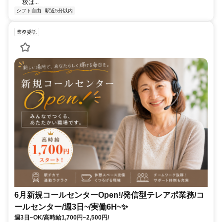
校は...
シフト自由
駅近5分以内
業務委託
6月新規コールセンターOpen!/発信型テレアポ業務/コ
ールセンター/週3日~/実働6H~✨
週3日~OK/高時給1,700円~2,500円/