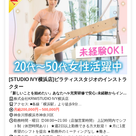
[STUDIO IVY横浜店]ピラティススタジオのインストラ
クター
「新しいことを始めたい」あなたへ✨充実研修で安心♪未経験からインス
トラクターデビュー◎週2～・シフト自由！
株式会社KRM/STUDIO IVY横浜店
アクセス: ■各線「横浜駅」より徒歩9分
୨୧･･･････････････････････････････････୨୧ 横浜駅チカ◎ 川崎・武蔵
月給200,000円～500,000円
小杉・戸塚・関内・桜木町 方面から通勤可能！
神奈川県横浜市神奈川区
勤務時間・曜日: ⏰08:00〜21:00（店舗営業時間） 上記時間内でシフ
ト制（休憩時間あり） ★週2日以上勤務できる方大歓迎！ ★月に1度
希望のシフトを提出 ★勤務外のミーティングなし ★働き...