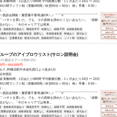
 実働時間：1日あたり8時間 平均勤務日数：1ヶ月あたり18日 〜 20日
21:30の間でシフト制（実働8時間／休憩60分＋30分） 例）早番：9:30～
：...
＼✨面談会開催！履歴書不要/私服OK✨／ ￣￣V￣￣￣￣￣￣￣￣￣￣￣
￣ ハサミを置いた。でも、その資格を諦めたくないあなたへ。 「経験
信がない」「今のキャリアでは将来...
迎
資格取得支援あり
職場見学可
転勤なし
経験不問
未経験者歓迎
交通費全額支給
経験者歓迎
残業なし
有資格者歓迎
研修あり
賞与あり
休あり
交通費支給
駅近5分以内
資格取得手当あり
シフト制
社割あり
ループのアイブロウリスト(サロン説明会)
ズ) 横浜モアーズ/BW-202
00円～444,000円
セス JR横浜駅中央改札西口より徒歩1分
浜市西区
 実働時間：1日あたり8時間 平均勤務日数：1ヶ月あたり18日 〜 20日
21:30の間でシフト制（実働8時間／休憩60分＋30分） 例）早番：9:30～
：...
＼✨面談会開催！履歴書不要/私服OK✨／ ￣￣V￣￣￣￣￣￣￣￣￣￣￣
￣ ハサミを置いた。でも、その資格を諦めたくないあなたへ。 「経験
信がない」「今のキャリアでは将来...
迎
資格取得支援あり
職場見学可
転勤なし
経験不問
未経験者歓迎
交通費全額支給
経験者歓迎
残業なし
有資格者歓迎
研修あり
賞与あり
休あり
交通費支給
駅近5分以内
資格取得手当あり
シフト制
社割あり