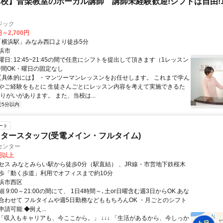
校】音楽教室のボーカル講師 講師未経験歓迎!シフトは自由!
ジック
円～2,700円
クセス: 「横浜駅」みなみ西口より徒歩5分
浜市
日: 12:45~21:45の間で任意にシフトを提出して頂きます（1レッスン
短時間OK・曜日の固定なし
 【具体的には】 ・マンツーマンレッスンをお任せします。 これまで学ん
やご経験をもとに 生徒さんごとにレッスン内容を考えて実施できるた
りがいがあります。 また、当校は...
近5分以内
ート
タースタッフ(受電メイン・フルタイム)
センター
0円以上
セス みなとみらい駅から徒歩0分（駅直結） 、JR線・市営地下鉄桜木
歩「動く歩道」利用でオフィスまで約10分
浜市西区
 9:00～21:00の間にて、 1日4時間～､土or日曜含む週3日からOK あな
合わせて フルタイムや週5日勤務などももちろんOK ・月ごとのシフト
請可能 ◆例え...
⭐「収入もキャリアも、今ここから。」 ↓↓↓ 「生活があるから、今しっか