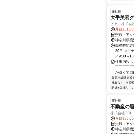
正社員
大手美容グ
ピアス株式会社 
月給251,0
交通・アク
神奈川県横
勤務時間詳
20日 ＜
／9:30～18
仕事内容 
￣￣￣￣￣
が浅くて自
業界未経験者歓
残業なし
有資
駅近5分以内
シ
正社員
不動産の
株式会社GOI
月給350,0
交通・アク
神奈川県横