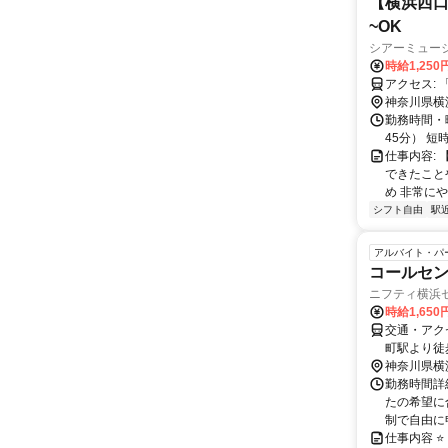
【横浜西口
~OK
シアーミュー
時給1,250
ア
神奈川県横
勤務時間・曜
45分） 
仕事内容:
できたこと
め 非常にや
シフト自由
駅
アルバイト・パ
コールセン
ニフティ横浜
時給1,65
交通・アク
町駅より徒
神奈川県横
勤務時間詳細
たの希望に
制で自由に申
仕事内容 