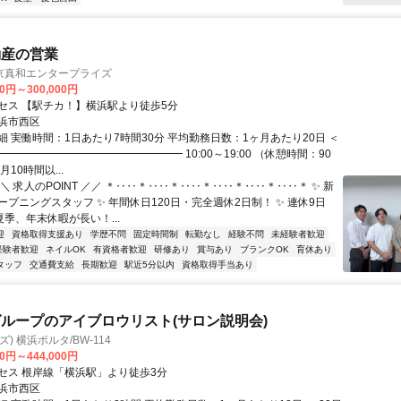
動産の営業
京真和エンタープライズ
00円～300,000円
セス 【駅チカ！】横浜駅より徒歩5分
浜市西区
細 実働時間：1日あたり7時間30分 平均勤務日数：1ヶ月あたり20日 ＜
━━━━━━━━━━━━━━━━━ 10:00～19:00 （休憩時間：90
10時間以...
＼ 求人のPOINT ／／ ＊‥‥＊‥‥＊‥‥＊‥‥＊‥‥＊‥‥＊ ✨ 新
プニングスタッフ ✨ 年間休日120日・完全週休2日制！ ✨ 連休9日
季、年末休暇が長い！...
迎
資格取得支援あり
学歴不問
固定時間制
転勤なし
経験不問
未経験者歓迎
経験者歓迎
ネイルOK
有資格者歓迎
研修あり
賞与あり
ブランクOK
育休あり
タッフ
交通費支給
長期歓迎
駅近5分以内
資格取得手当あり
ループのアイブロウリスト(サロン説明会)
ズ) 横浜ポルタ/BW-114
00円～444,000円
セス 根岸線「横浜駅」より徒歩3分
浜市西区