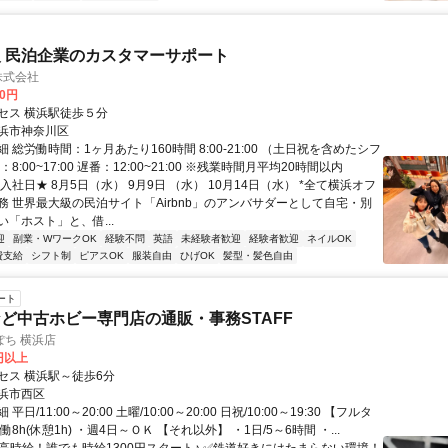
 民泊企業のカスタマーサポート
n株式会社
00円
セス 横浜駅徒歩５分
浜市神奈川区
 総労働時間：1ヶ月あたり160時間 8:00-21:00 （土日祝を含めたシフ
8:00~17:00 遅番：12:00~21:00 ※残業時間月平均20時間以内
入社日★ 8月5日（水） 9月9日 （水） 10月14日（水） *全て横浜オフ
務 世界最大級の民泊サイト「Airbnb」のアンバサダーとして自宅・別
「ホスト」と、借...
迎
副業・WワークOK
経験不問
英語
未経験者歓迎
経験者歓迎
ネイルOK
費支給
シフト制
ピアスOK
服装自由
ひげOK
髪型・髪色自由
ート
ど中古ホビー専門店の通販・事務STAFF
ち 横浜店
0円以上
セス 横浜駅～徒歩6分
浜市西区
日/11:00～20:00 土曜/10:00～20:00 日祝/10:00～19:30 【フルタ
8h(休憩1h) ・週4日～ＯＫ 【それ以外】 ・1日/5～6時間 ・...