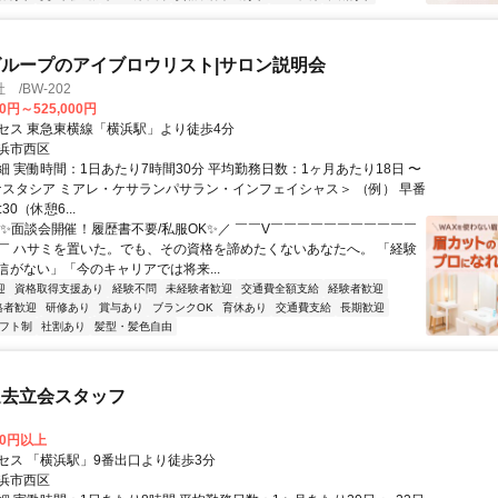
ループのアイブロウリスト|サロン説明会
/BW-202
00円～525,000円
セス 東急東横線「横浜駅」より徒歩4分
浜市西区
細 実働時間：1日あたり7時間30分 平均勤務日数：1ヶ月あたり18日 〜
アナスタシア ミアレ・ケサランパサラン・インフェイシャス＞ （例） 早番
:30（休憩6...
＼✨面談会開催！履歴書不要/私服OK✨／ ￣￣V￣￣￣￣￣￣￣￣￣￣￣
￣ ハサミを置いた。でも、その資格を諦めたくないあなたへ。 「経験
信がない」「今のキャリアでは将来...
迎
資格取得支援あり
経験不問
未経験者歓迎
交通費全額支給
経験者歓迎
格者歓迎
研修あり
賞与あり
ブランクOK
育休あり
交通費支給
長期歓迎
フト制
社割あり
髪型・髪色自由
退去立会スタッフ
00円以上
セス 「横浜駅」9番出口より徒歩3分
浜市西区