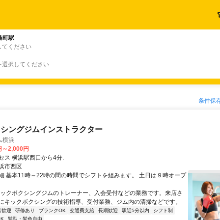
島町駅
してください
を選択してください
条件保
クシングジムインストラクター
ム横浜
円～2,000円
セス 横浜駅西口から4分.
浜市西区
細 基本11時～22時の間の時間でシフトを組みます。 土日は９時オープ
キックボクシングジムのトレーナー、入会受付などの業務です。来店さ
にキックボクシングの技術指導、受付業務、ジム内の清掃などです。
者歓迎
研修あり
ブランクOK
交通費支給
長期歓迎
駅近5分以内
シフト制
K
髪型・髪色自由