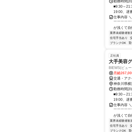
勤務時間詳細
■9:30～
19:00、遅番
仕事内容 
￣￣￣￣￣
が浅くて自
業界未経験者歓
住宅手当あり
ブランクOK
育
正社員
大手美容グ
BIEWS(ビュー
月給267,0
交通・アク
神奈川県横
勤務時間詳細
■9:30～
19:00、遅番
仕事内容 
￣￣￣￣￣
が浅くて自
業界未経験者歓
住宅手当あり
ブランクOK
育