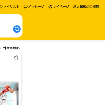
マイリスト
メッセージ
マイページ
求人掲載のご相談
存
関連度順