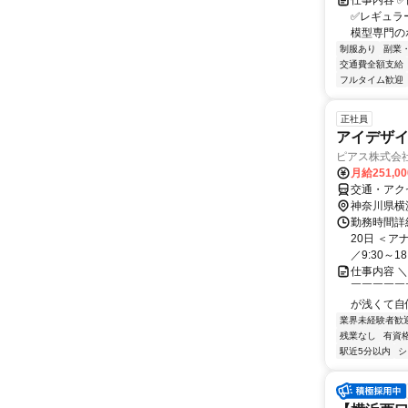
仕事内容 
✅レギュラ
模型専門の
制服あり
副業
交通費全額支給
フルタイム歓迎
正社員
アイデザイ
ピアス株式会社 
月給251,0
交通・アク
神奈川県横
勤務時間詳
20日 ＜
／9:30～18
仕事内容 
￣￣￣￣￣
が浅くて自
業界未経験者歓
残業なし
有資
駅近5分以内
シ