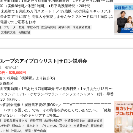
 実働時間：1日あたり8時間 平均勤務日数：1ヶ月あたり20日 〜 22日
19:00 （実働8時間／休憩1時間） ●月平均残業時間：20時間
＼ 未経験でも月給35万円スタート！ ／ 39歳以下の方限定※キャリア形
成長企業で"手に職"と 高収入を実現しませんか？ スピード採用！面接は1
電話でのご応募もお待...
迎
フリーター歓迎
学歴不問
固定時間制
経験不問
未経験者歓迎
交通費支給
長期歓迎
ループのアイブロウリスト|サロン説明会
/BW-114
00円～525,000円
セス 根岸線「横浜駅」より徒歩3分
浜市西区
細 実働時間：1日あたり7時間30分 平均勤務日数：1ヶ月あたり18日 〜
アナスタシア ミアレ・ケサランパサラン・インフェイシャス＞ （例） 早番
:30（休憩6...
＼✨面談会開催！履歴書不要/私服OK✨／ ￣￣V￣￣￣￣￣￣￣￣￣￣￣
￣ ハサミを置いた。でも、その資格を諦めたくないあなたへ。 「経験
信がない」「今のキャリアでは将来...
迎
資格取得支援あり
経験不問
未経験者歓迎
交通費全額支給
経験者歓迎
格者歓迎
研修あり
賞与あり
ブランクOK
育休あり
交通費支給
長期歓迎
フト制
社割あり
髪型・髪色自由