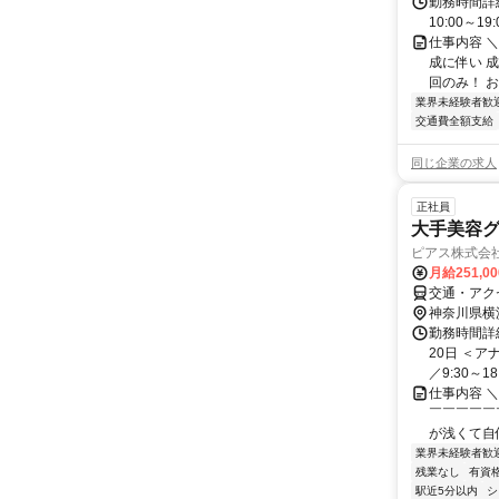
勤務時間詳細
10:00～
仕事内容 
成に伴い 
回のみ！ お
業界未経験者歓
交通費全額支給
同じ企業の求人
正社員
大手美容グ
ピアス株式会社 
月給251,0
交通・アク
神奈川県横
勤務時間詳
20日 ＜
／9:30～18
仕事内容 
￣￣￣￣￣
が浅くて自
業界未経験者歓
残業なし
有資
駅近5分以内
シ