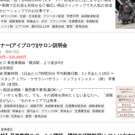
✅高時給！誰でも時給1300円スタート♪ ✅鉄道好きにはたまらない環境！
ー勤務で正社員も目指せる◎ 幅広い商品ラインナップで大人気の 鉄道
ホビーショップでのお仕事です...
・WワークOK
主婦・主夫歓迎
フリーター歓迎
学歴不問
未経験者歓迎
午前
経験者歓迎
研修あり
夕方
ブランクOK
交通費支給
長期歓迎
シフト制
ピアスOK
週4日以上OK
服装自由
髪型・髪色自由
ナー(アイブロウ)|サロン説明会
/BW-202
00円～525,000円
セス 東急東横線「横浜駅」より徒歩4分
浜市西区
細 実働時間：1日あたり7時間30分 平均勤務日数：1ヶ月あたり18日 〜
アナスタシア ミアレ・ケサランパサラン・インフェイシャス＞ （例） 早番
:30（休憩6...
＼✨面談会開催！履歴書不要/私服OK✨／ ￣￣V￣￣￣￣￣￣￣￣￣￣￣
￣ ハサミを置いた。でも、その資格を諦めたくないあなたへ。 「経験
信がない」「今のキャリアでは将来...
迎
資格取得支援あり
経験不問
未経験者歓迎
交通費全額支給
経験者歓迎
格者歓迎
研修あり
賞与あり
ブランクOK
育休あり
交通費支給
長期歓迎
フト制
社割あり
髪型・髪色自由
業務委託