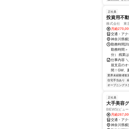
正社員
投資用不
株式会社 東
月給270,0
交通・アク
神奈川県横
勤務時間詳
勤務時間＞ 
分） 残業は月
仕事内容 ＼
規支店のオー
間！GW、夏
業界未経験者歓
住宅手当あり
オープニングス
正社員
大手美容グ
BIEWS(ビュー
月給267,0
交通・アク
神奈川県横