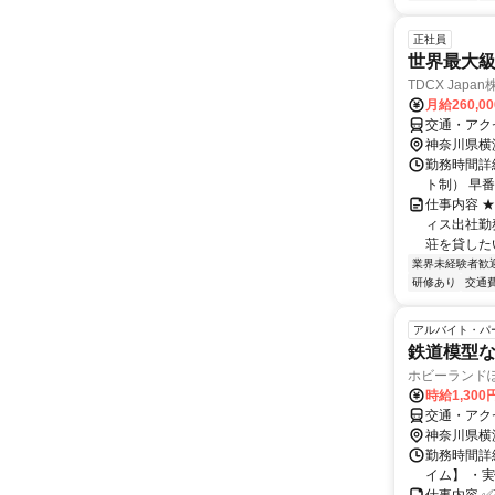
正社員
世界最大級
TDCX Japa
月給260,0
交通・アク
神奈川県横
勤務時間詳細
ト制） 早番：
仕事内容 ★
ィス出社勤
荘を貸したい
業界未経験者歓
研修あり
交通
アルバイト・パ
鉄道模型な
ホビーランドぽ
時給1,30
交通・アク
神奈川県横
勤務時間詳細 平
イム】 ・実働