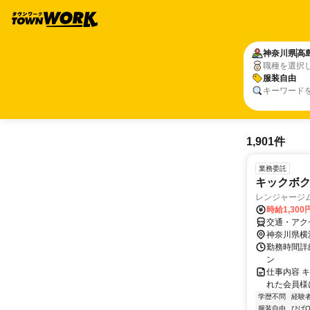
神奈川県
高
職種を選択
服装自由
キーワード
1,901件
業務委託
キックボ
レンジャージ
時給1,300
交通・アク
神奈川県横
勤務時間詳
ン
仕事内容 
れた会員様
学歴不問
経験
服装自由
ひげO