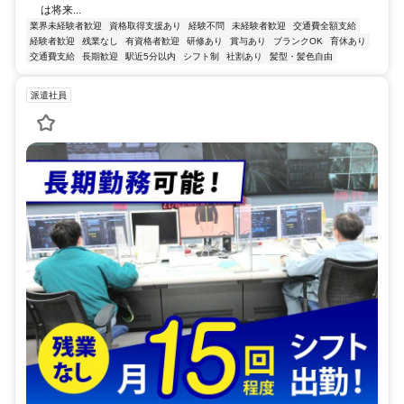
は将来...
業界未経験者歓迎
資格取得支援あり
経験不問
未経験者歓迎
交通費全額支給
経験者歓迎
残業なし
有資格者歓迎
研修あり
賞与あり
ブランクOK
育休あり
交通費支給
長期歓迎
駅近5分以内
シフト制
社割あり
髪型・髪色自由
派遣社員