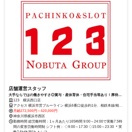
店舗運営スタッフ
大手ならではの働きやすさ◎賞与・産休育休・住宅手当等あり！厚待遇
でお待ちしています♪長堀橋徒歩8分♪
123 横浜西口店
アクセス 横浜市営ブルーライン 横浜6番口徒歩約1分、相鉄本線/相鉄
いずみ野線 横浜相鉄口徒歩約4分、ＪＲ根岸線 横浜みなみ西口徒歩約
月給272,500円～420,000円
3分 各線横浜駅～徒歩5分
神奈川県横浜市西区
勤務時間 総労働時間：1ヶ月あたり165時間 9:00～24:00で実働7.5時
間の変形労働時間制 シフト例： ◇9:00～17:30 ◇15:00～23:30 ＊実