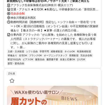
新規開拓なし✨研修等は在宅OK／サポート充実！ご家庭と両立も
アフラック生命保険株式会社(神奈川･横浜エリア)
交通・アクセス ★在宅OK ★転勤なし ※研修参加のため「新宿区西新
宿」への出社あり
完全歩合制
神奈川県横浜市西区
勤務時間詳細 【勤務時間】 指定なし ⭐ シフト自由 ⭐ 一部在宅･リモ
ートOK ⭐ 週1回の活動報告（オンライン会議）や不定期開催の実施研
修あり 【 働き方の一例 】 ■ 家事･介護との両立の場...
仕事内容 アフラックの「がん保険」を始めとした 各種保険を扱う個
人代理店（ストラテジックパートナー）の募集です。 個人のお客様
に対し、がん保険のご案内や 各種契約の見直し提案などを行いま
す。 ✨ 新...
主婦・主夫歓迎
シフト自由
学歴不問
経験者歓迎
ネイルOK
有資格者歓迎
研修あり
在宅OK
ブランクOK
オープニングスタッフ
長期歓迎
完全歩合制
駅近5分以内
ピアスOK
服装自由
履歴書不要
友達と応募OK
ひげOK
髪型・髪色自由
正社員