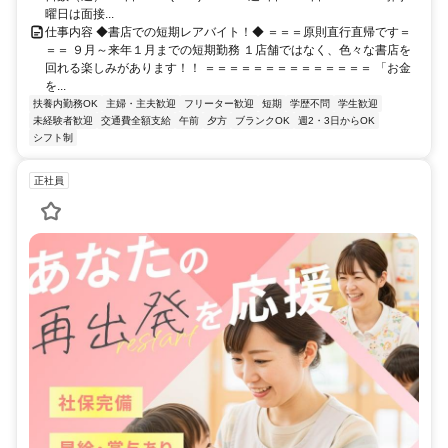
曜日は面接...
仕事内容 ◆書店での短期レアバイト！◆ ＝＝＝原則直行直帰です＝
＝＝ ９月～来年１月までの短期勤務 １店舗ではなく、色々な書店を
回れる楽しみがあります！！ ＝＝＝＝＝＝＝＝＝＝＝＝＝＝ 「お金
を...
扶養内勤務OK
主婦・主夫歓迎
フリーター歓迎
短期
学歴不問
学生歓迎
未経験者歓迎
交通費全額支給
午前
夕方
ブランクOK
週2・3日からOK
シフト制
正社員