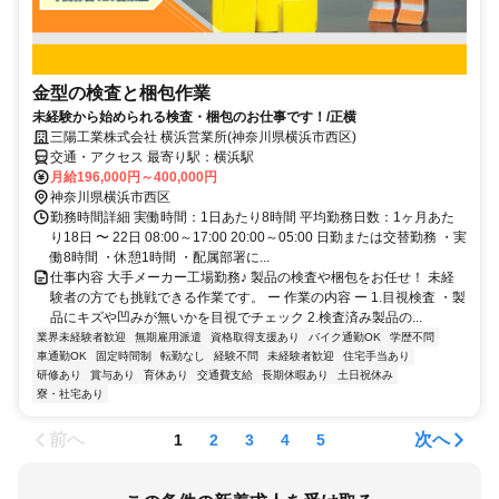
金型の検査と梱包作業
未経験から始められる検査・梱包のお仕事です！/正横
三陽工業株式会社 横浜営業所(神奈川県横浜市西区)
交通・アクセス 最寄り駅：横浜駅
月給196,000円～400,000円
神奈川県横浜市西区
勤務時間詳細 実働時間：1日あたり8時間 平均勤務日数：1ヶ月あた
り18日 〜 22日 08:00～17:00 20:00～05:00 日勤または交替勤務 ・実
働8時間 ・休憩1時間 ・配属部署に...
仕事内容 大手メーカー工場勤務♪ 製品の検査や梱包をお任せ！ 未経
験者の方でも挑戦できる作業です。 ー 作業の内容 ー 1.目視検査 ・製
品にキズや凹みが無いかを目視でチェック 2.検査済み製品の...
業界未経験者歓迎
無期雇用派遣
資格取得支援あり
バイク通勤OK
学歴不問
車通勤OK
固定時間制
転勤なし
経験不問
未経験者歓迎
住宅手当あり
研修あり
賞与あり
育休あり
交通費支給
長期休暇あり
土日祝休み
寮・社宅あり
前へ
次へ
1
2
3
4
5