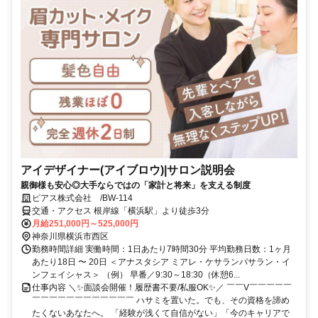
アイデザイナー(アイブロウ)|サロン説明会
親御様も安心◎大手ならではの「家計と将来」を支える制度
ピアス株式会社 /BW-114
交通・アクセス 根岸線「横浜駅」より徒歩3分
月給251,000円～525,000円
神奈川県横浜市西区
勤務時間詳細 実働時間：1日あたり7時間30分 平均勤務日数：1ヶ月
あたり18日 〜 20日 ＜アナスタシア ミアレ・ケサランパサラン・イ
ンフェイシャス＞ （例） 早番／9:30～18:30（休憩6...
仕事内容 ＼✨面談会開催！履歴書不要/私服OK✨／ ￣￣V￣￣￣￣￣
￣￣￣￣￣￣￣￣￣￣￣￣ ハサミを置いた。でも、その資格を諦め
たくないあなたへ。 「経験が浅くて自信がない」「今のキャリアで