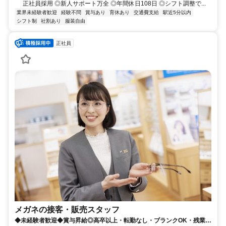
正社員採用 ◎新人サポート万全 ◎年間休日108日 ◎シフト調整で...
業界未経験者歓迎
経験不問
賞与あり
育休あり
交通費支給
駅近5分以内
シフト制
社割あり
服装自由
正社員
メガネの接客・販売スタッフ
◆未経験者歓迎◆賞与昇給◎高卒以上・転勤なし・ブランクOK・残業少