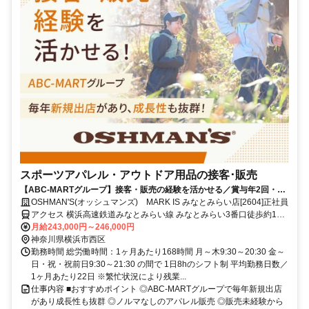
スポーツアパレル・アウトドア用品の接客･販売
【ABC-MARTグループ】接客・販売の経験を活かせる／賞与年2回・昇
給あり・キャリアアップ前提採用・私服OK・個人ノルマなし
OSHMAN'S(オッシュマンズ) MARK IS みなとみらい店[2604]正社員
アクセス 横浜高速鉄道みなとみらい線 みなとみらい3番口徒歩約1
分、横浜高速鉄道みなとみらい線 新高島3番口(大通り臨港口)徒歩約
月給243,000円～246,000円
10分、ＪＲ根岸線 桜木町北改札東口徒歩約12分
神奈川県横浜市西区
勤務時間 総労働時間：1ヶ月あたり168時間 月～木9:30～20:30 金～
日・祝・祝前日9:30～21:30 の間で 1日8hのシフト制 平均勤務日数／
1ヶ月あたり22日 ※繁忙状況により残業...
仕事内容 ■おすすめポイント ◎ABC-MARTグループで毎年新規出店
があり成長性も抜群 ◎ノルマなしのアパレル販売 ◎販売未経験から