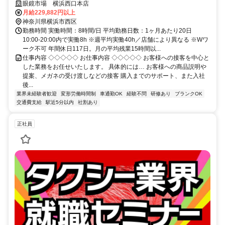
なめ・業界No1！
眼鏡市場 横浜西口本店
月給229,882円以上
神奈川県横浜市西区
勤務時間 実働時間：8時間/日 平均勤務日数：1ヶ月あたり20日
10:00-20:00内で実働8h ※週平均実働40h／店舗により異なる ※Wワ
ーク不可 年間休日117日。月の平均残業15時間以...
仕事内容 ◇◇◇◇◇ お仕事内容 ◇◇◇◇◇ お客様への接客を中心と
した業務をお任せいたします。 具体的には… お客様への商品説明や
提案、メガネの受け渡しなどの接客 購入までのサポート、また入社
後...
業界未経験者歓迎
変形労働時間制
車通勤OK
経験不問
研修あり
ブランクOK
交通費支給
駅近5分以内
社割あり
正社員