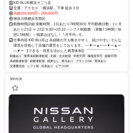
KID BLUE横浜そごう店
交通・アクセス 「横浜駅」下車 徒歩３分
月給200,000円～286,000円
神奈川県横浜市西区
勤務時間詳細 実働時間：1日あたり7時間30分 平均勤務日数：1ヶ月
あたり21日 〜 22日 9:30〜20:10 ✅シフト制勤務 （実働7.5時間／休
憩1.5時間） ✅残業ほぼなし！ └月平均：0...
仕事内容 KID BLUEは 未経験の方も働きやすく、続けやすい そんな
環境を目指して店舗の運営をしております。 ―▼ー▲ー―▼ー▲ー
―▼ー 【できる・得意を活かした教育体制】 ￣￣￣￣￣￣￣￣￣...
制服あり
業界未経験者歓迎
主婦・主夫歓迎
学歴不問
職場見学可
経験不問
未経験者歓迎
経験者歓迎
残業なし
賞与あり
ブランクOK
育休あり
交通費支給
シフト制
社割あり
ピアスOK
契約社員