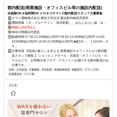
館内配送(商業施設・オフィスビル等の施設内配送)
未経験OK＆短時間OK クロネコヤマトの館内配送スタッフ大量募集
ヤマト運輸株式会社 横浜主管支店 横浜館内物流営業所
通勤情報 ＪＲ・ブルーライン「桜木町駅」、みなとみらい線「みな
とみらい駅」
時給1,280円以上
神奈川県横浜市西区
勤務時間 07:30-12:30/時給1280円 09:00-13:00/時給1280円 14:00-
19:00/時給1280円 16:00-21:00/時給1280円 ■週3日～、１日4.0h～Ｏ
Ｋ...
仕事内容 【地域の暮らしを支える 商業施設やオフィスビルで館内配
送スタッフ募集 】 ショッピングモール・百貨店・オフィスビル・ホ
テルなどで、お荷物を各フロア・テナントへお届けする館内配送のお
仕事です。...
主婦・主夫歓迎
大量募集
学生歓迎
未経験者歓迎
制服貸与
ブランクOK
交通費支給
シフト制
正社員