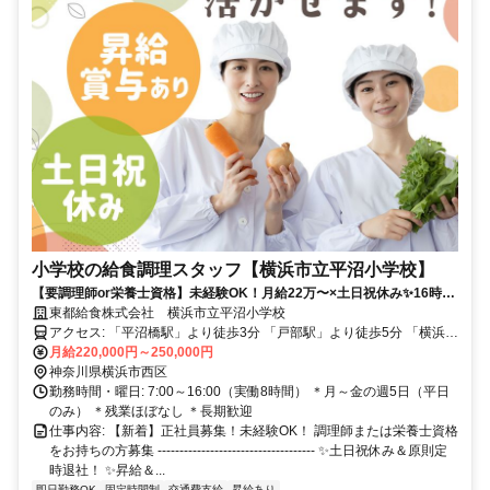
小学校の給食調理スタッフ【横浜市立平沼小学校】
【要調理師or栄養士資格】未経験OK！月給22万〜×土日祝休み✨16時退
社・残業ほぼなしで家事・子育てと両立✨✅昇給あり✅賞与あり
東都給食株式会社 横浜市立平沼小学校
アクセス: 「平沼橋駅」より徒歩3分 「戸部駅」より徒歩5分 「横浜
駅」より徒歩13分
月給220,000円～250,000円
神奈川県横浜市西区
勤務時間・曜日: 7:00～16:00（実働8時間） ＊月～金の週5日（平日
のみ） ＊残業ほぼなし ＊長期歓迎
仕事内容: 【新着】正社員募集！未経験OK！ 調理師または栄養士資格
をお持ちの方募集 ------------------------------------ ✨土日祝休み＆原則定
時退社！ ✨昇給＆...
即日勤務OK
固定時間制
交通費支給
昇給あり