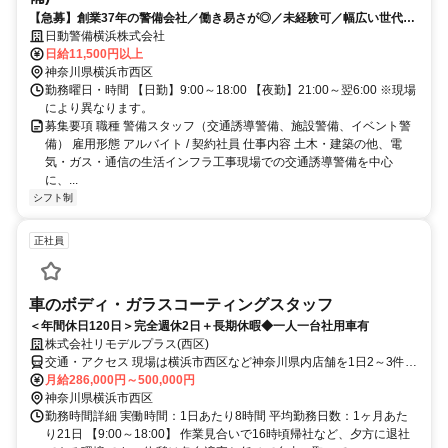
【急募】創業37年の警備会社／働き易さが◎／未経験可／幅広い世代が
活躍している警備ワーク！
日動警備横浜株式会社
日給11,500円以上
神奈川県横浜市西区
勤務曜日・時間 【日勤】9:00～18:00 【夜勤】21:00～翌6:00 ※現場
により異なります。
募集要項 職種 警備スタッフ（交通誘導警備、施設警備、イベント警
備） 雇用形態 アルバイト / 契約社員 仕事内容 土木・建築の他、電
気・ガス・通信の生活インフラ工事現場での交通誘導警備を中心
に、...
シフト制
正社員
車のボディ・ガラスコーティングスタッフ
＜年間休日120日＞完全週休2日＋長期休暇◆一人一台社用車有
株式会社リモデルプラス(西区)
交通・アクセス 現場は横浜市西区など神奈川県内店舗を1日2～3件移
動（社用車貸与・直行可）
月給286,000円～500,000円
神奈川県横浜市西区
勤務時間詳細 実働時間：1日あたり8時間 平均勤務日数：1ヶ月あた
り21日 【9:00～18:00】 作業見合いで16時頃帰社など、夕方に退社