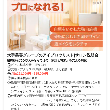
大手美容グループのアイブロウリスト|サロン説明会
親御様も安心◎大手ならではの「家計と将来」を支える制度
ピアス株式会社 /BW-114
交通・アクセス 根岸線「横浜駅」より徒歩3分
月給251,000円～525,000円
神奈川県横浜市西区
勤務時間詳細 実働時間：1日あたり7時間30分 平均勤務日数：1ヶ月
あたり18日 〜 20日 ＜アナスタシア ミアレ・ケサランパサラン・イ
ンフェイシャス＞ （例） 早番／9:30～18:30（休憩6...
仕事内容 ＼✨面談会開催！履歴書不要/私服OK✨／ ￣￣V￣￣￣￣￣
￣￣￣￣￣￣￣￣￣￣￣￣ ハサミを置いた。でも、その資格を諦め
たくないあなたへ。 「経験が浅くて自信がない」「今のキャリアで
は将来...