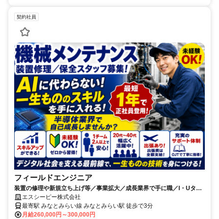
契約社員
フィールドエンジニア
装置の修理や新規立ち上げ等／事業拡大／成長業界で手に職／I・Uター
ン歓迎
エスシーピー株式会社
最寄駅 みなとみらい線 みなとみらい駅 徒歩で3分
月給260,000円～300,000円