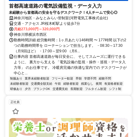
首都高速道路の電気設備監視・データ入力
未経験から首都高の安全を守るデスクワーク！4人チームで安心◎
神奈川地区・みなとみらい管制室(河野電気工事株式会社)
交通・アクセス JR桜木町駅より徒歩7分
月給273,000円～320,000円
神奈川県横浜市西区
勤務時間詳細 総労働時間：1ヶ月あたり146時間 〜 177時間 以下の2
つの勤務時間帯を ローテーションで担当します。 ・08:30～17:30
（月9回ほど） ・17:00～翌9:00 （月6...
仕事内容 首都高速道路が毎日安全に、 そしてスムーズに運行できる
ように、 裏方から支える 「電気設備の監視・操作・巡視・データ入
力等」 のお仕事です。 冷暖房完備の快適な室内での デスクワークが
中心と...
制服あり
業界未経験者歓迎
フリーター歓迎
早朝
学歴不問
経験不問
未経験者歓迎
交通費全額支給
午前
経験者歓迎
残業なし
夜間
有資格者歓迎
研修あり
夕方
ブランクOK
交通費支給
長期歓迎
フルタイム歓迎
シフト制
正社員