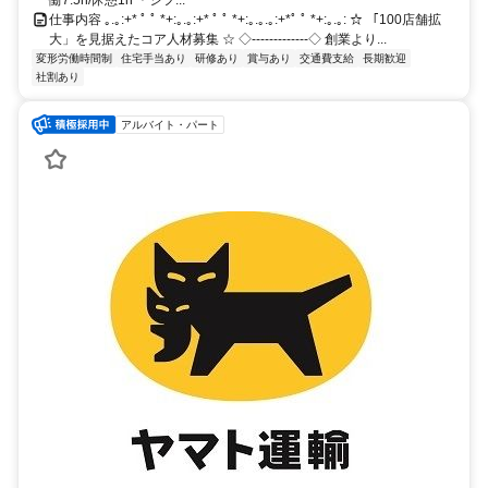
働7.5h/休憩1h ＊シフ...
仕事内容 ｡.｡:+* ﾟ ﾟ *+:｡.｡:+* ﾟ ﾟ *+:｡.｡.｡:+*ﾟ ﾟ *+:｡.｡: ☆ 「100店舗拡
大」を見据えたコア人材募集 ☆ ◇‐‐‐‐‐‐‐‐‐‐‐‐‐◇ 創業より...
変形労働時間制
住宅手当あり
研修あり
賞与あり
交通費支給
長期歓迎
社割あり
アルバイト・パート