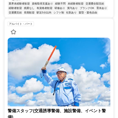
業界未経験者歓迎
資格取得支援あり
経験不問
未経験者歓迎
交通費全額支給
経験者歓迎
残業なし
有資格者歓迎
研修あり
賞与あり
ブランクOK
育休あり
交通費支給
長期歓迎
駅近5分以内
シフト制
社割あり
髪型・髪色自由
アルバイト・パート
警備スタッフ(交通誘導警備、施設警備、イベント警
備)