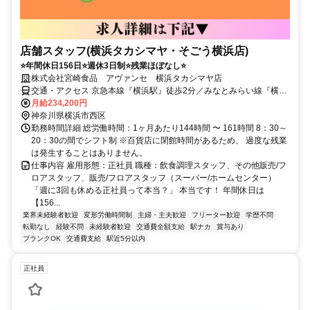
店舗スタッフ(横浜タカシマヤ・そごう横浜店)
⭐年間休日156日⭐週休3日制⭐残業ほぼなし⭐
株式会社宮崎食品 アヴァンセ 横浜タカシマヤ店
交通・アクセス 京急本線『横浜駅』徒歩2分／みなとみらい線『横浜
駅』徒歩2分／横須賀線『横浜駅』徒歩2分
月給234,200円
神奈川県横浜市西区
勤務時間詳細 総労働時間：1ヶ月あたり144時間 〜 161時間 8：30～
20：30の間でシフト制 ※百貨店に閉館時間があるため、 過度な残業
は発生することはありません。
仕事内容 雇用形態：正社員 職種：飲食調理スタッフ、その他販売/フ
ロアスタッフ、販売/フロアスタッフ（スーパー/ホームセンター）
「週に3回も休める正社員って本当？」 本当です！ 年間休日は
【156...
業界未経験者歓迎
変形労働時間制
主婦・主夫歓迎
フリーター歓迎
学歴不問
転勤なし
経験不問
未経験者歓迎
交通費全額支給
駅ナカ
賞与あり
ブランクOK
交通費支給
駅近5分以内
正社員