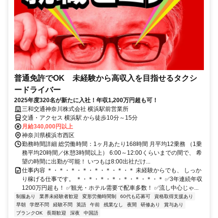
普通免許でOK 未経験から高収入を目指せるタクシ
ードライバー
2025年度320名が新たに入社！年収1,200万円超も可！
三和交通神奈川株式会社 横浜駅前営業所
交通・アクセス 横浜駅 から徒歩10分～15分
月給340,000円以上
神奈川県横浜市西区
勤務時間詳細 総労働時間：1ヶ月あたり168時間 月平均12乗務 （1乗
務平均20時間／休憩3時間以上） 6:00～12:00くらいまでの間で、 希
望の時間に出勤が可能！ いつもは8:00出社だけ...
仕事内容 ＊・＊・＊・＊・＊・＊・＊・＊ 未経験からでも、 しっか
り稼げる仕事です。 ＊・＊・＊・＊・＊・＊・＊・＊ ✅3年連続年収
1200万円超も！ ✅観光・ホテル需要で配車多数！ ✅流し中心じゃ...
制服あり
業界未経験者歓迎
変形労働時間制
60代も応募可
資格取得支援あり
早朝
学歴不問
経験不問
英語
午前
残業なし
夜間
研修あり
賞与あり
ブランクOK
長期歓迎
深夜
中国語