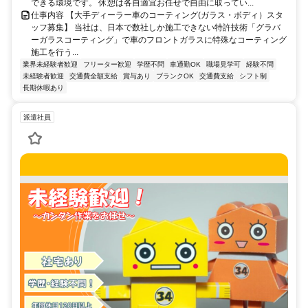
できる環境です。 休憩は各自適宜お任せで自由に取ってい...
仕事内容 【大手ディーラー車のコーティング(ガラス・ボディ）スタ
ッフ募集】 当社は、日本で数社しか施工できない特許技術「グラバ
ーガラスコーティング」で車のフロントガラスに特殊なコーティング
施工を行う...
業界未経験者歓迎
フリーター歓迎
学歴不問
車通勤OK
職場見学可
経験不問
未経験者歓迎
交通費全額支給
賞与あり
ブランクOK
交通費支給
シフト制
長期休暇あり
派遣社員