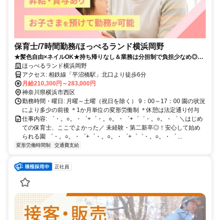
保育士/7時間勤務/ほっぺるランド横浜岡野
★髪色自由×ネイルOK★持ち帰りなし＆業務は分担制で負担少なめ◎年
間休日117日でプライベート充実！
ほっぺるランド横浜岡野
アクセス: 相鉄線「平沼橋駅」北口より徒歩6分
月給210,300円～283,000円
神奈川県横浜市西区
勤務時間・曜日: 月曜～土曜（祝日を除く） 9：00～17：00 園の状況
により多少の前後 ＊1か月単位の変形労働制 ＊休憩は法定通り付与
仕事内容: ゜・。○。・゜+゜・。○。・゜+゜゜・。○。・゜ ＼はじめ
ての保育士、ここでよかった／ 未経験・第二新卒◎！安心して始め
られる園 ゜・。○。・゜+゜・。○。・゜+゜゜・。○。・゜ ...
変形労働時間制
交通費支給
正社員