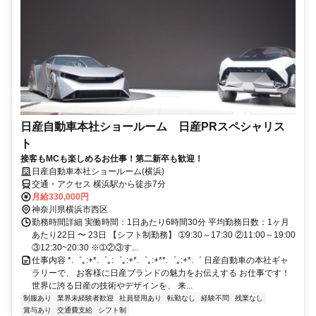
日産自動車本社ショールーム 日産PRスペシャリス
ト
接客もMCも楽しめるお仕事！第二新卒も歓迎！
日産自動車本社ショールーム(横浜)
交通・アクセス 横浜駅から徒歩7分
月給330,000円
神奈川県横浜市西区
勤務時間詳細 実働時間：1日あたり6時間30分 平均勤務日数：1ヶ月
あたり22日 〜 23日 【シフト制勤務】 ➀9:30～17:30 ②11:00～19:00
③12:30~20:30 ※➀②③す...
仕事内容 *.゜｡:+*.゜｡:゜｡:+*.゜｡:+**.゜｡:+*.゜ 日産自動車の本社ギャ
ラリーで、 お客様に日産ブランドの魅力をお伝えする お仕事です！
世界に誇る日産の技術やデザインを、 来...
制服あり
業界未経験者歓迎
社員登用あり
転勤なし
経験不問
残業なし
賞与あり
交通費支給
シフト制