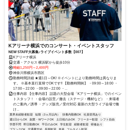
Kアリーナ横浜でのコンサート・イベントスタッフ
NEW STAFF大募集♪ライブイベント多数【007】
Kアリーナ横浜
交通・アクセス 横浜駅から徒歩10分
時給1,250円～2,400円
神奈川県横浜市西区
勤務時間詳細 ★週1日～OK! ※イベントにより勤務時間は異なりま
す。 ※基本直行直帰でOKです!! 【勤務時間例】 ・09:00～18:00 ・
17:00～22:00 ・09:00～22:00 ・...
仕事内容 【仕事内容】 話題の大型会場「Kアリーナ横浜」でのイベン
トスタッフ！ ・会場の設営／撤去（ステージ・機材など） ・来場者
のご案内／誘導 ・グッズ販売／受付対応 最新の大型ライブ会場で働
け...
業界未経験者歓迎
短期（3ヵ月以内）
扶養内勤務OK
社員登用あり
週1日からOK
副業・WワークOK
土日祝のみOK
フリーター歓迎
シフト自由
学歴不問
即日勤務OK
平日のみOK
学生歓迎
経験者歓迎
研修あり
ブランクOK
交通費支給
長期歓迎
単発
フルタイム歓迎