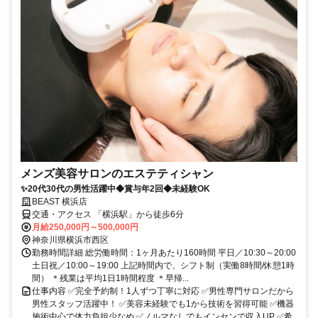
メンズ美容サロンのエステティシャン
✨20代30代の男性活躍中◆賞与年2回◆未経験OK
BEAST 横浜店
交通・アクセス 「横浜駅」から徒歩6分
月給250,000円～500,000円
神奈川県横浜市西区
勤務時間詳細 総労働時間：1ヶ月あたり160時間 平日／10:30～20:00
土日祝／10:00～19:00 上記時間内で、シフト制（実働8時間/休憩1時
間） ＊残業は平均1日1時間程度 ＊早帰...
仕事内容 ✅完全予約制！1人ずつ丁寧に対応 ✅男性専門サロンだから
男性スタッフ活躍中！ ✅美容未経験でも1から技術を習得可能 ✅機器
施術中心で体力負担少なめ ✅ノルマなしでもインセンで収入UP ✅希