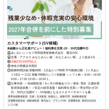
カスタマーサポート(SV候補)
未経験から正社員デビュー！福利厚生充実♪20・30代活躍中◎
あいおいニッセイ同和損害保険株式会社 横浜ASC
交通・アクセス みなとみらい線「みなとみらい駅」より徒歩1分、
JR「桜木町駅」より徒歩14分
月給230,000円以上
神奈川県横浜市西区
勤務時間詳細 実働時間：1日あたり7時間 平均勤務日数：1ヶ月あた
り19日 〜 21日 実働7時間のシフト制勤務 ＜シフト例＞ 8:00～16:00
9:00～17:00 10:00～18:00 1...
仕事内容 - ✅未経験歓迎！6ヶ月の研修あり◎ ✅産休･育休･介護休暇
取得実績多数！ ✅安定の経営基盤！福利厚生充実♪ ✅男女問わず20
代・30代が活躍中！ - SV候補となるカスタマーサポートを募...
業界未経験者歓迎
主婦・主夫歓迎
転勤なし
経験不問
未経験者歓迎
交通費全額支給
経験者歓迎
賞与あり
ブランクOK
交通費支給
駅近5分以内
シフト制