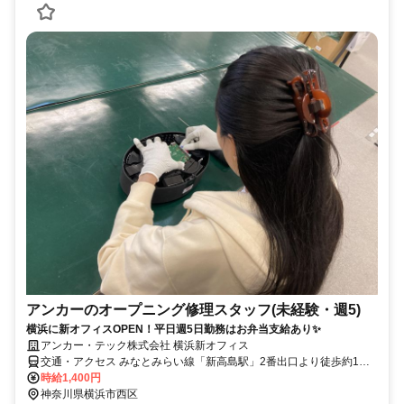
アンカーのオープニング修理スタッフ(未経験・週5)
横浜に新オフィスOPEN！平日週5日勤務はお弁当支給あり✨
アンカー・テック株式会社 横浜新オフィス
交通・アクセス みなとみらい線「新高島駅」2番出口より徒歩約1分/
JR・東急東横線・京急線・相鉄線・横浜市営地下鉄・みなとみらい
時給1,400円
線「横浜駅」東口より徒歩約10分
神奈川県横浜市西区