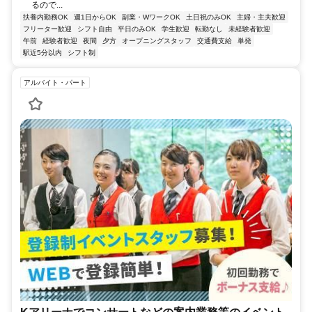
るので...
扶養内勤務OK
週1日からOK
副業・WワークOK
土日祝のみOK
主婦・主夫歓迎
フリーター歓迎
シフト自由
平日のみOK
学生歓迎
転勤なし
未経験者歓迎
午前
経験者歓迎
夜間
夕方
オープニングスタッフ
交通費支給
単発
駅近5分以内
シフト制
アルバイト・パート