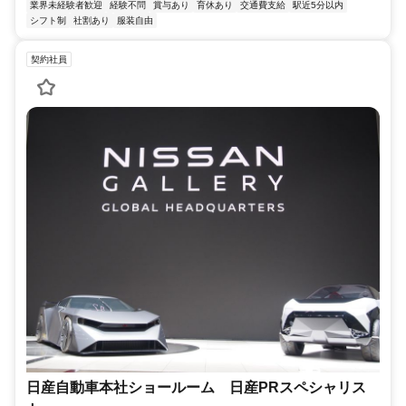
業界未経験者歓迎
経験不問
賞与あり
育休あり
交通費支給
駅近5分以内
シフト制
社割あり
服装自由
契約社員
日産自動車本社ショールーム 日産PRスペシャリス