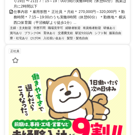
り19日 〜 21日 7：15～19：00の間の実働8時間（休憩60分） 残業は
月に2時間以下
仕事内容 ＊雇用形態＊ 正社員 ＊月給＊ 270,000円～320,000円 ＊勤
務時間＊ 7:15～19:00のうち実働8時間（休憩60分） ＊勤務地＊ 横浜
西口保育園（平沼橋駅より徒歩1分）...
主婦・主夫歓迎
学歴不問
職場見学可
経験者歓迎
有資格者歓迎
研修あり
賞与あり
ブランクOK
育休あり
交通費支給
駅近5分以内
シフト制
服装自由
寮・社宅あり
ひげOK
入社祝い金あり
髪型・髪色自由
正社員