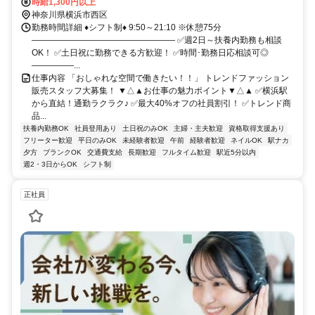
時給1,300円以上
神奈川県横浜市西区
勤務時間詳細 ♦シフト制♦ 9:50～21:10 ※休憩75分
――――――――――――――――― ✅週2日～扶養内勤務も相談
OK！ ✅土日祝に勤務できる方歓迎！ ✅時間･勤務日応相談可◎
―――――...
仕事内容 「おしゃれな空間で働きたい！！」 トレンドファッション
販売スタッフ大募集！ ▼△▲お仕事の魅力ポイント▼△▲ ✅横浜駅
から直結！通勤ラクラク♪ ✅最大40%オフの社員割引！ ✅トレンド商
品...
扶養内勤務OK
社員登用あり
土日祝のみOK
主婦・主夫歓迎
資格取得支援あり
フリーター歓迎
平日のみOK
未経験者歓迎
午前
経験者歓迎
ネイルOK
駅ナカ
夕方
ブランクOK
交通費支給
長期歓迎
フルタイム歓迎
駅近5分以内
週2・3日からOK
シフト制
正社員