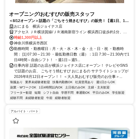
オープニング/おむすびの販売スタッフ
＜8/12オープン＞話題の「ごちそう焼きむすび」の販売！【週1日、1日
4hの短時間～OK★】
おにまる 横浜ジョイナス店
アクセス ＪＲ横須賀線/ＪＲ湘南新宿ライン 横浜西口徒歩約1分、Ｊ
Ｒ京浜東北線/ＪＲ横浜線 横浜西口徒歩約1分、京急本線 横浜西口徒
時給1,300円以上
歩約1分 「横浜駅」より徒歩1分 【受動喫煙防止措置】敷地内禁煙
神奈川県横浜市西区
（喫煙所/勤務地により異なる）
勤務時間 ・勤務曜日：月・火・水・木・金・土・日・祝 ・勤務時
間： [1] 07:30～21:30 ・最低勤務日数（週）：1日 7:30～21:30内で1
日4時間～自由シフト！ ・週1日～週5...
仕事内容 話題のお店が横浜ジョイナス店にオープン！ テレビやSNS
で話題のお店、 ごちそう焼むすび おにまるの サテライトショップが
2026年8月12日オープン！！ ＜大人気おむすび販売のお仕事＞...
制服あり
業界未経験者歓迎
扶養内勤務OK
社員登用あり
週1日からOK
副業・WワークOK
1日4時間以内OK
土日祝のみOK
主婦・主夫歓迎
フリーター歓迎
短期
シフト自由
学歴不問
車通勤OK
平日のみOK
学生歓迎
経験不問
未経験者歓迎
午前
経験者歓迎
アルバイト・パート