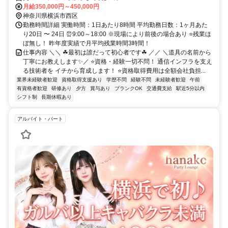
月給350,000円～450,000円
神奈川県横浜市西区
勤務時間詳細 実働時間：1日あたり8時間 平均勤務日数：1ヶ月あた
り20日 〜 24日 ⏰9:00～18:00 ※現場により前後の場合あり ⭐残業ほ
ぼ無し！ 昨年度実績で月平均残業時間3時間！
仕事内容 ＼＼ ☘最初は誰だって初心者です☘ ／／ ＼道具の名前から
丁寧にお教えします✨／ ⭐資格・経験一切不問！ 通信インフラを支え
る技術者を イチから育成します！ ⭐資格取得費用は全額会社負担...
業界未経験者歓迎
資格取得支援あり
学歴不問
経験不問
未経験者歓迎
午前
有資格者歓迎
研修あり
夕方
賞与あり
ブランクOK
交通費支給
駅近5分以内
シフト制
長期休暇あり
アルバイト・パート