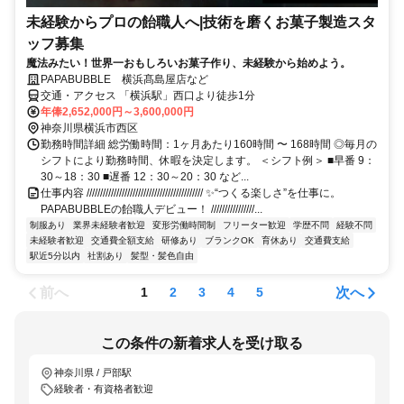
未経験からプロの飴職人へ|技術を磨くお菓子製造スタ
ッフ募集
魔法みたい！世界一おもしろいお菓子作り、未経験から始めよう。
PAPABUBBLE 横浜髙島屋店など
交通・アクセス 「横浜駅」西口より徒歩1分
年俸2,652,000円～3,600,000円
神奈川県横浜市西区
勤務時間詳細 総労働時間：1ヶ月あたり160時間 〜 168時間 ◎毎月の
シフトにより勤務時間、休暇を決定します。 ＜シフト例＞ ■早番 9：
30～18：30 ■遅番 12：30～20：30 など...
仕事内容 /////////////////////////////////////////// ✨“つくる楽しさ”を仕事に。
PAPABUBBLEの飴職人デビュー！ ////////////////...
制服あり
業界未経験者歓迎
変形労働時間制
フリーター歓迎
学歴不問
経験不問
未経験者歓迎
交通費全額支給
研修あり
ブランクOK
育休あり
交通費支給
駅近5分以内
社割あり
髪型・髪色自由
前へ
次へ
1
2
3
4
5
この条件の新着求人を受け取る
神奈川県 / 戸部駅
経験者・有資格者歓迎