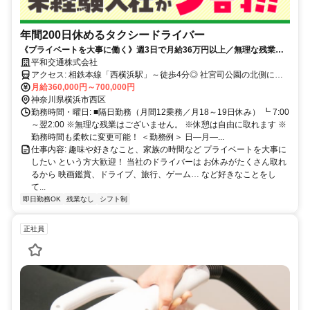
年間200日休めるタクシードライバー
《プライベートを大事に働く》週3日で月給36万円以上／無理な残業な
し／有給も自由に取れる
平和交通株式会社
アクセス: 相鉄本線「西横浜駅」～徒歩4分◎ 社宮司公園の北側にあ
月給360,000円～700,000円
ります！ ★車、バイク通勤OK！
神奈川県横浜市西区
勤務時間・曜日: ■隔日勤務（月間12乗務／月18～19日休み） ┗ 7:00
～翌2:00 ※無理な残業はございません。 ※休憩は自由に取れます ※
勤務時間も柔軟に変更可能！ ＜勤務例＞ 日―月―...
仕事内容: 趣味や好きなこと、家族の時間など プライベートを大事に
したい という方大歓迎！ 当社のドライバーは お休みがたくさん取れ
るから 映画鑑賞、ドライブ、旅行、ゲーム… など好きなことをし
て...
即日勤務OK
残業なし
シフト制
正社員