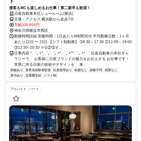
ト
接客もMCも楽しめるお仕事！第二新卒も歓迎！
日産自動車本社ショールーム(横浜)
交通・アクセス 横浜駅から徒歩7分
月給330,000円
神奈川県横浜市西区
勤務時間詳細 実働時間：1日あたり6時間30分 平均勤務日数：1ヶ月
あたり22日 〜 23日 【シフト制勤務】 ➀9:30～17:30 ②11:00～19:00
③12:30~20:30 ※➀②③す...
仕事内容 *.゜｡:+*.゜｡:゜｡:+*.゜｡:+**.゜｡:+*.゜ 日産自動車の本社ギャ
ラリーで、 お客様に日産ブランドの魅力をお伝えする お仕事です！
世界に誇る日産の技術やデザインを、 来...
制服あり
業界未経験者歓迎
社員登用あり
転勤なし
経験不問
残業なし
賞与あり
交通費支給
シフト制
アルバイト・パート