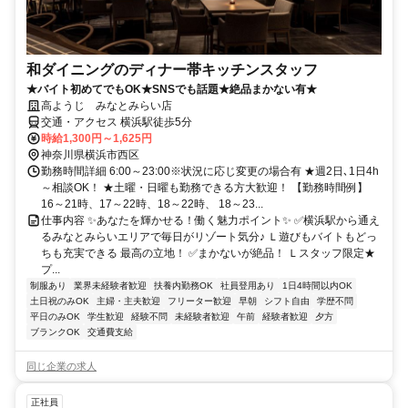
和ダイニングのディナー帯キッチンスタッフ
★バイト初めてでもOK★SNSでも話題★絶品まかない有★
高ようじ みなとみらい店
交通・アクセス 横浜駅徒歩5分
時給1,300円～1,625円
神奈川県横浜市西区
勤務時間詳細 6:00～23:00※状況に応じ変更の場合有 ★週2日､1日4h
～相談OK！ ★土曜・日曜も勤務できる方大歓迎！ 【勤務時間例】
16～21時、17～22時、18～22時、 18～23...
仕事内容 ✨あなたを輝かせる！働く魅力ポイント✨ ✅横浜駅から通え
るみなとみらいエリアで毎日がリゾート気分♪ Ｌ遊びもバイトもどっ
ちも充実できる 最高の立地！ ✅まかないが絶品！ Ｌスタッフ限定★
プ...
制服あり
業界未経験者歓迎
扶養内勤務OK
社員登用あり
1日4時間以内OK
土日祝のみOK
主婦・主夫歓迎
フリーター歓迎
早朝
シフト自由
学歴不問
平日のみOK
学生歓迎
経験不問
未経験者歓迎
午前
経験者歓迎
夕方
ブランクOK
交通費支給
同じ企業の求人
正社員