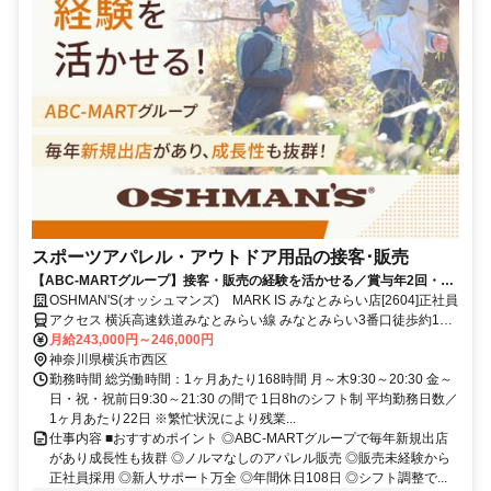
スポーツアパレル・アウトドア用品の接客･販売
【ABC-MARTグループ】接客・販売の経験を活かせる／賞与年2回・昇
給あり・キャリアアップ前提採用・私服OK・個人ノルマなし
OSHMAN'S(オッシュマンズ) MARK IS みなとみらい店[2604]正社員
アクセス 横浜高速鉄道みなとみらい線 みなとみらい3番口徒歩約1
分、横浜高速鉄道みなとみらい線 新高島3番口(大通り臨港口)徒歩約
月給243,000円～246,000円
10分、ＪＲ根岸線 桜木町北改札東口徒歩約12分
神奈川県横浜市西区
勤務時間 総労働時間：1ヶ月あたり168時間 月～木9:30～20:30 金～
日・祝・祝前日9:30～21:30 の間で 1日8hのシフト制 平均勤務日数／
1ヶ月あたり22日 ※繁忙状況により残業...
仕事内容 ■おすすめポイント ◎ABC-MARTグループで毎年新規出店
があり成長性も抜群 ◎ノルマなしのアパレル販売 ◎販売未経験から
正社員採用 ◎新人サポート万全 ◎年間休日108日 ◎シフト調整で...