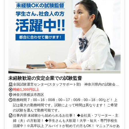
未経験歓迎の安定企業での試験監督
全国試験運営センター(スタッフサポート部) 神奈川県内の試験会場
(神奈川県横浜市西区高島からアクセス便利です!)
時給1,300円以上
神奈川県横浜市西区
勤務時間 7：00～16：00/8：00～17：00/9：00～18：00など！ 上
記は最大の勤務時間です。試験によって時間は異なります！ ご希望
の試験を選んで勤務可能です。
仕事内容 未経験から始められるお仕事！ ◆会社員・フリーター・主
婦（夫）の方歓迎！ ◆学生さんも大歓迎！大学・短大・専門学校生
活躍中！※高卒以上 アルバイトが初めての方もOK！ マニュアルがあ