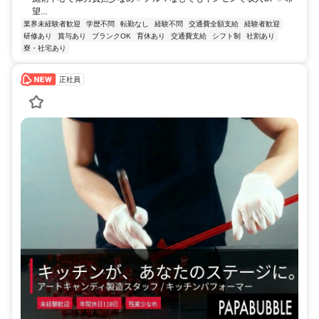
望...
業界未経験者歓迎
学歴不問
転勤なし
経験不問
交通費全額支給
経験者歓迎
研修あり
賞与あり
ブランクOK
育休あり
交通費支給
シフト制
社割あり
寮・社宅あり
正社員