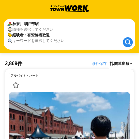
神奈川県
神奈川県
戸部駅
戸部駅
職種を選択してください
経験者・有資格者歓迎
経験者・有資格者歓迎
キーワードを選択してください
2,869件
条件保存
関連度順
アルバイト・パート