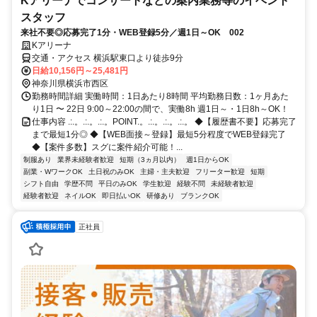
Kアリーナでコンサートなどの案内業務等のイベント
スタッフ
来社不要◎応募完了1分・WEB登録5分／週1日～OK 002
Kアリーナ
交通・アクセス 横浜駅東口より徒歩9分
日給10,156円～25,481円
神奈川県横浜市西区
勤務時間詳細 実働時間：1日あたり8時間 平均勤務日数：1ヶ月あた
り1日 〜 22日 9:00～22:00の間で、実働8h 週1日～・1日8h～OK！
仕事内容 .:.。.:.。.:.。POINT.。.:.。.:.。.:.。 ◆【履歴書不要】応募完了
まで最短1分◎ ◆【WEB面接～登録】最短5分程度でWEB登録完了
◆【案件多数】スグに案件紹介可能！...
制服あり
業界未経験者歓迎
短期（3ヵ月以内）
週1日からOK
副業・WワークOK
土日祝のみOK
主婦・主夫歓迎
フリーター歓迎
短期
シフト自由
学歴不問
平日のみOK
学生歓迎
経験不問
未経験者歓迎
経験者歓迎
ネイルOK
即日払いOK
研修あり
ブランクOK
正社員