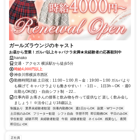
ガールズラウンジのキャスト
お昼から営業！ガルバ以上キャバクラ未満★未経験者の応募殺到中
hanako
交通・アクセス 横浜駅から徒歩5分
時給4,000円以上
神奈川県横浜市西区
勤務時間詳細 土日祝：11:00～1:00 月～金：19:00～1:00 ガルバより
も稼げて キャバクラよりも働きやすい！ ・1日～、1日3h～OK ・週0
出勤もOK(笑) ・自由シフト制 ・22...
仕事内容 お客さんの接客と飲み物を作って提供など 楽しく飲み会し
ましょう！ ※法令により18歳以上
制服あり
業界未経験者歓迎
扶養内勤務OK
週1日からOK
副業・WワークOK
土日祝のみOK
フリーター歓迎
シフト自由
学歴不問
即日勤務OK
平日のみOK
学生歓迎
経験不問
未経験者歓迎
午前
経験者歓迎
ネイルOK
残業なし
夜間
即日払いOK
正社員