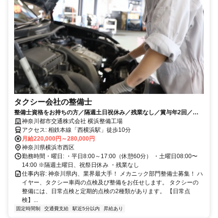
タクシー会社の整備士
整備士資格をお持ちの方／隔週土日祝休み／残業なし／賞与年2回／タ
クシー特有の最新技術に触れられる
神奈川都市交通株式会社 横浜整備工場
アクセス: 相鉄本線「西横浜駅」徒歩10分
月給220,000円～280,000円
神奈川県横浜市西区
勤務時間・曜日: ・平日8:00～17:00（休憩60分） ・土曜日08:00〜
14:00 ※隔週土曜日、祝祭日休み ・残業なし
仕事内容: 神奈川県内、業界最大手！ メカニック部門整備士募集！ ハ
イヤー、タクシー車両の点検及び整備をお任せします。 タクシーの
整備には、日常点検と定期的点検の2種類があります。 【日常点
検】...
固定時間制
交通費支給
駅近5分以内
昇給あり