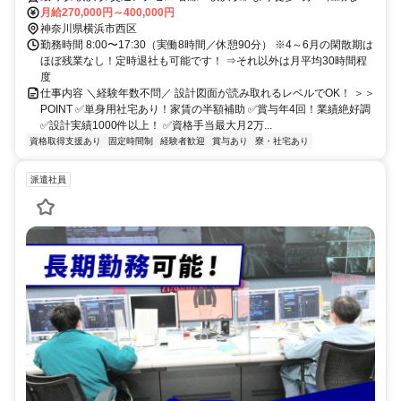
＊駅チカ
月給270,000円～400,000円
神奈川県横浜市西区
勤務時間 8:00〜17:30（実働8時間／休憩90分） ※4～6月の閑散期は
ほぼ残業なし！定時退社も可能です！ ⇒それ以外は月平均30時間程
度
仕事内容 ＼経験年数不問／ 設計図面が読み取れるレベルでOK！ ＞＞
POINT ✅単身用社宅あり！家賃の半額補助 ✅賞与年4回！業績絶好調
✅設計実績1000件以上！ ✅資格手当最大月2万...
資格取得支援あり
固定時間制
経験者歓迎
賞与あり
寮・社宅あり
派遣社員