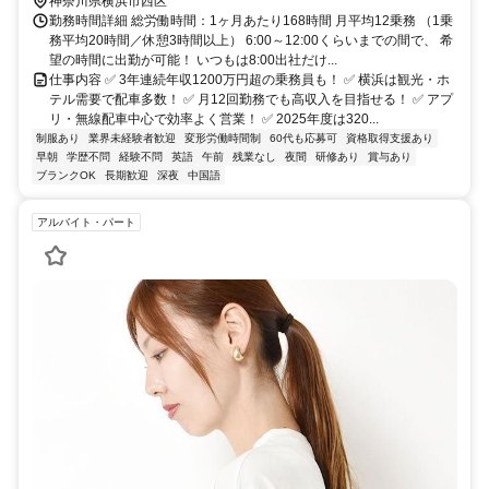
神奈川県横浜市西区
勤務時間詳細 総労働時間：1ヶ月あたり168時間 月平均12乗務 （1乗
務平均20時間／休憩3時間以上） 6:00～12:00くらいまでの間で、 希
望の時間に出勤が可能！ いつもは8:00出社だけ...
仕事内容 ✅ 3年連続年収1200万円超の乗務員も！ ✅ 横浜は観光・ホ
テル需要で配車多数！ ✅ 月12回勤務でも高収入を目指せる！ ✅ アプ
リ・無線配車中心で効率よく営業！ ✅ 2025年度は320...
制服あり
業界未経験者歓迎
変形労働時間制
60代も応募可
資格取得支援あり
早朝
学歴不問
経験不問
英語
午前
残業なし
夜間
研修あり
賞与あり
ブランクOK
長期歓迎
深夜
中国語
アルバイト・パート