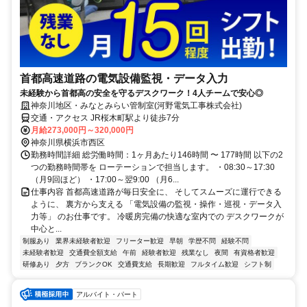
首都高速道路の電気設備監視・データ入力
未経験から首都高の安全を守るデスクワーク！4人チームで安心◎
神奈川地区・みなとみらい管制室(河野電気工事株式会社)
交通・アクセス JR桜木町駅より徒歩7分
月給273,000円～320,000円
神奈川県横浜市西区
勤務時間詳細 総労働時間：1ヶ月あたり146時間 〜 177時間 以下の2
つの勤務時間帯を ローテーションで担当します。 ・08:30～17:30
（月9回ほど） ・17:00～翌9:00 （月6...
仕事内容 首都高速道路が毎日安全に、 そしてスムーズに運行できる
ように、 裏方から支える 「電気設備の監視・操作・巡視・データ入
力等」 のお仕事です。 冷暖房完備の快適な室内での デスクワークが
中心と...
制服あり
業界未経験者歓迎
フリーター歓迎
早朝
学歴不問
経験不問
未経験者歓迎
交通費全額支給
午前
経験者歓迎
残業なし
夜間
有資格者歓迎
研修あり
夕方
ブランクOK
交通費支給
長期歓迎
フルタイム歓迎
シフト制
アルバイト・パート