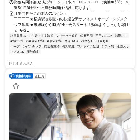
勤務時間詳細 勤務形態： シフト制 9：00～18：00（実働8時間） ※
週5/1日8時間〜 ※勤務時間は相談に応じます。
仕事内容 ⏩この求人のポイント ￣￣￣￣￣￣￣￣￣￣￣￣￣￣￣￣
￣￣￣￣ ★横浜駅徒歩圏内の快適な新オフィス！オープニングスタ
ッフ募集 ★未経験から時給1400円スタート！効率よくしっかり稼げ
る ★残...
社員登用あり
主婦・主夫歓迎
フリーター歓迎
学歴不問
平日のみOK
転勤なし
経験不問
未経験者歓迎
経験者歓迎
ネイルOK
残業なし
研修あり
オープニングスタッフ
交通費支給
長期歓迎
フルタイム歓迎
シフト制
社割あり
ピアスOK
服装自由
同じ企業の求人
正社員