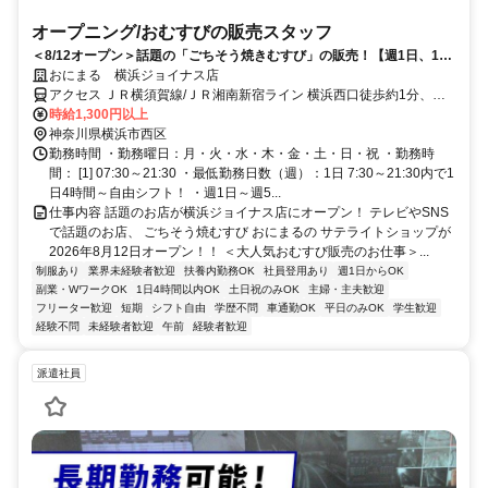
オープニング/おむすびの販売スタッフ
＜8/12オープン＞話題の「ごちそう焼きむすび」の販売！【週1日、1日
4hの短時間～OK★】
おにまる 横浜ジョイナス店
アクセス ＪＲ横須賀線/ＪＲ湘南新宿ライン 横浜西口徒歩約1分、Ｊ
Ｒ京浜東北線/ＪＲ横浜線 横浜西口徒歩約1分、京急本線 横浜西口徒
時給1,300円以上
歩約1分 「横浜駅」より徒歩1分 【受動喫煙防止措置】敷地内禁煙
神奈川県横浜市西区
（喫煙所/勤務地により異なる）
勤務時間 ・勤務曜日：月・火・水・木・金・土・日・祝 ・勤務時
間： [1] 07:30～21:30 ・最低勤務日数（週）：1日 7:30～21:30内で1
日4時間～自由シフト！ ・週1日～週5...
仕事内容 話題のお店が横浜ジョイナス店にオープン！ テレビやSNS
で話題のお店、 ごちそう焼むすび おにまるの サテライトショップが
2026年8月12日オープン！！ ＜大人気おむすび販売のお仕事＞...
制服あり
業界未経験者歓迎
扶養内勤務OK
社員登用あり
週1日からOK
副業・WワークOK
1日4時間以内OK
土日祝のみOK
主婦・主夫歓迎
フリーター歓迎
短期
シフト自由
学歴不問
車通勤OK
平日のみOK
学生歓迎
経験不問
未経験者歓迎
午前
経験者歓迎
派遣社員