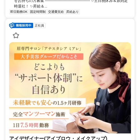
をお持ちの方募集 ------------------------------------ ✨土日祝休み＆原則定
時退社！ ✨昇給＆...
即日勤務OK
固定時間制
交通費支給
昇給あり
正社員
アイデザイナー(アイブロウ・メイクアップ)