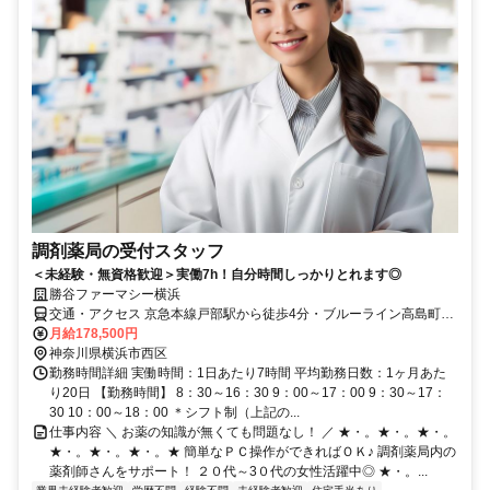
調剤薬局の受付スタッフ
＜未経験・無資格歓迎＞実働7h！自分時間しっかりとれます◎
勝谷ファーマシー横浜
交通・アクセス 京急本線戸部駅から徒歩4分・ブルーライン高島町駅
から徒歩5分
月給178,500円
神奈川県横浜市西区
勤務時間詳細 実働時間：1日あたり7時間 平均勤務日数：1ヶ月あた
り20日 【勤務時間】 8：30～16：30 9：00～17：00 9：30～17：
30 10：00～18：00 ＊シフト制（上記の...
仕事内容 ＼ お薬の知識が無くても問題なし！ ／ ★・。★・。★・。
★・。★・。★・。★ 簡単なＰＣ操作ができればＯＫ♪ 調剤薬局内の
薬剤師さんをサポート！ ２０代～3０代の女性活躍中◎ ★・。...