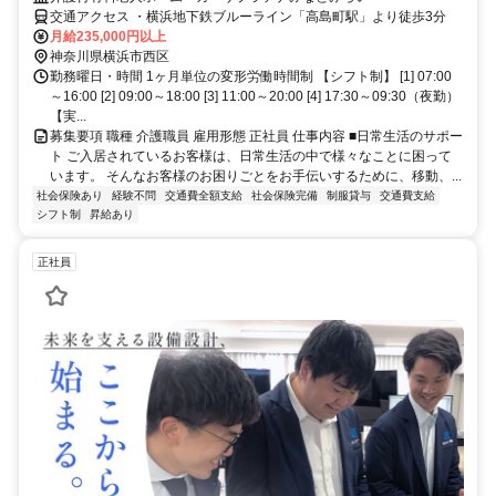
交通アクセス ・横浜地下鉄ブルーライン「高島町駅」より徒歩3分
月給235,000円以上
神奈川県横浜市西区
勤務曜日・時間 1ヶ月単位の変形労働時間制 【シフト制】 [1] 07:00
～16:00 [2] 09:00～18:00 [3] 11:00～20:00 [4] 17:30～09:30（夜勤）
【実...
募集要項 職種 介護職員 雇用形態 正社員 仕事内容 ■日常生活のサポー
ト ご入居されているお客様は、日常生活の中で様々なことに困って
います。 そんなお客様のお困りごとをお手伝いするために、移動、...
社会保険あり
経験不問
交通費全額支給
社会保険完備
制服貸与
交通費支給
シフト制
昇給あり
正社員