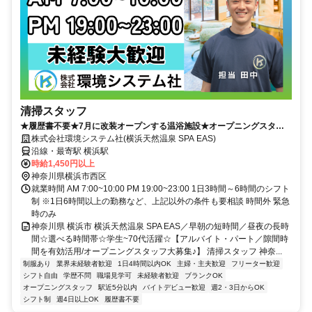
清掃スタッフ
★履歴書不要★7月に改装オープンする温浴施設★オープニングスタッ
フ大募集！★未経験OK★20代～70代活躍★中高年・ミドル・シニア活
株式会社環境システム社(横浜天然温泉 SPA EAS)
躍中★面接１回★事前に見学OK
沿線・最寄駅 横浜駅
時給1,450円以上
神奈川県横浜市西区
就業時間 AM 7:00~10:00 PM 19:00~23:00 1日3時間～6時間のシフト
制 ※1日6時間以上の勤務など、上記以外の条件も要相談 時間外 緊急
時のみ
神奈川県 横浜市 横浜天然温泉 SPA EAS／早朝の短時間／昼夜の長時
間☆選べる時間帯☆学生~70代活躍☆【アルバイト・パート／隙間時
間を有効活用/オープニングスタッフ大募集♪】 清掃スタッフ 神奈...
制服あり
業界未経験者歓迎
1日4時間以内OK
主婦・主夫歓迎
フリーター歓迎
シフト自由
学歴不問
職場見学可
未経験者歓迎
ブランクOK
オープニングスタッフ
駅近5分以内
バイトデビュー歓迎
週2・3日からOK
シフト制
週4日以上OK
履歴書不要