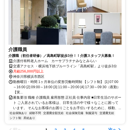
介護職員
介護職（初任者研修）／高島町駅徒歩3分！！介護スタッフ大募集！
介護付有料老人ホーム カーサプラチナみなとみらい
交通アクセス ・横浜地下鉄ブルーライン「高島町駅」より徒歩3分
月給256,000円以上
神奈川県横浜市西区
勤務曜日・時間 1ヶ月単位の変形労働時間制 【シフト制】 [1] 07:00
～16:00 [2] 09:00～18:00 [3] 11:00～20:00 [4] 17:30～09:30（夜勤）
【実...
募集要項 職種 介護職員 雇用形態 正社員 仕事内容 ■日常生活のサポー
ト ご入居されているお客様は、日常生活の中で様々なことに困って
います。 そんなお客様のお困りごとをお手伝いするために、移動、...
社会保険あり
経験不問
交通費全額支給
社会保険完備
制服貸与
交通費支給
シフト制
昇給あり
前へ
次へ
1
2
3
4
5