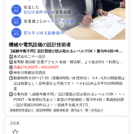
機械や電気設備の設計技術者
【経験年数不問】設計図面が読み取れるレベルでOK！賞与年4回×年休
120日
株式会社二十一設計
最寄駅 横浜駅 交通アクセス 各線「横浜駅」より徒歩8分 ＊転勤なし
＊駅チカ
月給270,000円～400,000円
神奈川県横浜市西区
勤務時間 8:00〜17:30（実働8時間／休憩90分） ※4～6月の閑散期は
ほぼ残業なし！定時退社も可能です！ ⇒それ以外は月平均30時間程
度
仕事内容 ＼経験年数不問／ 設計図面が読み取れるレベルでOK！ ＞＞
POINT ✅単身用社宅あり！家賃の半額補助 ✅賞与年4回！業績絶好調
✅設計実績1000件以上！ ✅資格手当最大月2万...
資格取得支援あり
固定時間制
経験者歓迎
賞与あり
寮・社宅あり
正社員