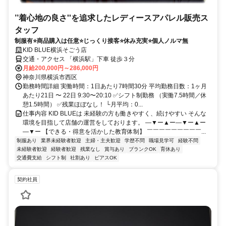
’’着心地の良さ''を追求したレディースアパレル販売ス
タッフ
制服有⭐商品購入は任意⭐じっくり接客⭐休み充実⭐個人ノルマ無
KID BLUE横浜そごう店
交通・アクセス 「横浜駅」下車 徒歩３分
月給200,000円～286,000円
神奈川県横浜市西区
勤務時間詳細 実働時間：1日あたり7時間30分 平均勤務日数：1ヶ月
あたり21日 〜 22日 9:30〜20:10 ✅シフト制勤務 （実働7.5時間／休
憩1.5時間） ✅残業ほぼなし！ └月平均：0...
仕事内容 KID BLUEは 未経験の方も働きやすく、続けやすい そんな
環境を目指して店舗の運営をしております。 ―▼ー▲ー―▼ー▲ー
―▼ー 【できる・得意を活かした教育体制】 ￣￣￣￣￣￣￣￣￣...
制服あり
業界未経験者歓迎
主婦・主夫歓迎
学歴不問
職場見学可
経験不問
未経験者歓迎
経験者歓迎
残業なし
賞与あり
ブランクOK
育休あり
交通費支給
シフト制
社割あり
ピアスOK
契約社員