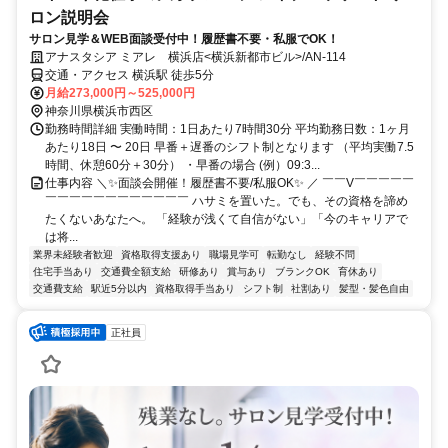
ロン説明会
サロン見学＆WEB面談受付中！履歴書不要・私服でOK！
アナスタシア ミアレ 横浜店<横浜新都市ビル>/AN-114
交通・アクセス 横浜駅 徒歩5分
月給273,000円～525,000円
神奈川県横浜市西区
勤務時間詳細 実働時間：1日あたり7時間30分 平均勤務日数：1ヶ月
あたり18日 〜 20日 早番＋遅番のシフト制となります （平均実働7.5
時間、休憩60分＋30分） ・早番の場合 (例）09:3...
仕事内容 ＼✨面談会開催！履歴書不要/私服OK✨ ／ ￣￣V￣￣￣￣￣
￣￣￣￣￣￣￣￣￣￣￣￣ ハサミを置いた。でも、その資格を諦め
たくないあなたへ。 「経験が浅くて自信がない」「今のキャリアで
は将...
業界未経験者歓迎
資格取得支援あり
職場見学可
転勤なし
経験不問
住宅手当あり
交通費全額支給
研修あり
賞与あり
ブランクOK
育休あり
交通費支給
駅近5分以内
資格取得手当あり
シフト制
社割あり
髪型・髪色自由
正社員