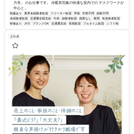
力等」 のお仕事です。 冷暖房完備の快適な室内での デスクワークが
中心と...
制服あり
業界未経験者歓迎
フリーター歓迎
早朝
学歴不問
経験不問
未経験者歓迎
交通費全額支給
午前
経験者歓迎
残業なし
夜間
有資格者歓迎
研修あり
夕方
ブランクOK
交通費支給
長期歓迎
フルタイム歓迎
シフト制
正社員