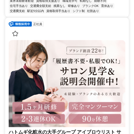
業界未経験者歓迎
資格取得支援あり
職場見学可
転勤なし
経験不問
住宅手当あり
交通費全額支給
残業なし
研修あり
ブランクOK
育休あり
交通費支給
駅近5分以内
資格取得手当あり
シフト制
社割あり
正社員
ハトムギ化粧水の大手グループ アイブロウリスト サ