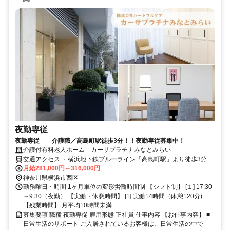
夜勤専従
夜勤専従 介護職／高島町駅徒歩3分！！夜勤専従募集中！
介護付有料老人ホーム カーサプラチナみなとみらい
交通アクセス ・横浜地下鉄ブルーライン「高島町駅」より徒歩3分
月給281,000円～316,000円
神奈川県横浜市西区
勤務曜日・時間 1ヶ月単位の変形労働時間制 【シフト制】 [１] 17:30
～9:30（夜勤） 【実働・休憩時間】 [1] 実働14時間（休憩120分)
【残業時間】 月平均10時間未満
募集要項 職種 夜勤専従 雇用形態 正社員 仕事内容 【お仕事内容】 ■
日常生活のサポート ご入居されているお客様は、日常生活の中で