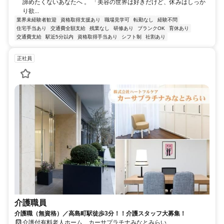
諦めたくないあなたへ 。 「美容の世界は好きだけど、休みはしっか
り欲...
業界未経験者歓迎
資格取得支援あり
職場見学可
転勤なし
経験不問
住宅手当あり
交通費全額支給
残業なし
研修あり
ブランクOK
育休あり
交通費支給
駅近5分以内
資格取得手当あり
シフト制
社割あり
正社員
介護職員
介護職（無資格）／高島町駅徒歩3分！！介護スタッフ大募集！
介護付有料老人ホーム カーサプラチナみなとみらい