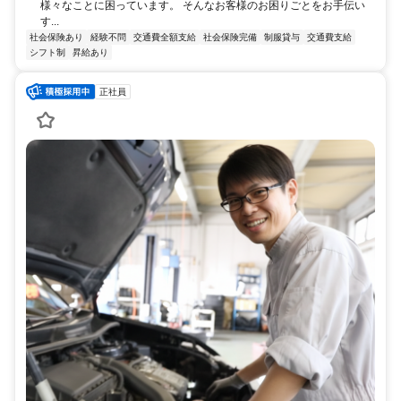
様々なことに困っています。 そんなお客様のお困りごとをお手伝い
す...
社会保険あり
経験不問
交通費全額支給
社会保険完備
制服貸与
交通費支給
シフト制
昇給あり
正社員