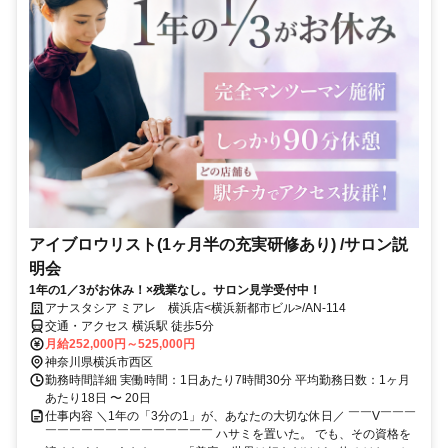
アイブロウリスト(1ヶ月半の充実研修あり) /サロン説
明会
1年の1／3がお休み！×残業なし。サロン見学受付中！
アナスタシア ミアレ 横浜店<横浜新都市ビル>/AN-114
交通・アクセス 横浜駅 徒歩5分
月給252,000円～525,000円
神奈川県横浜市西区
勤務時間詳細 実働時間：1日あたり7時間30分 平均勤務日数：1ヶ月
あたり18日 〜 20日
仕事内容 ＼1年の「3分の1」が、あなたの大切な休日／ ￣￣V￣￣￣
￣￣￣￣￣￣￣￣￣￣￣￣￣￣ ハサミを置いた。 でも、その資格を