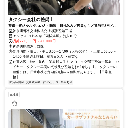
タクシー会社の整備士
整備士資格をお持ちの方／隔週土日祝休み／残業なし／賞与年2回／タ
クシー特有の最新技術に触れられる
神奈川都市交通株式会社 横浜整備工場
アクセス: 相鉄本線「西横浜駅」徒歩10分
月給220,000円～280,000円
神奈川県横浜市西区
勤務時間・曜日: ・平日8:00～17:00（休憩60分） ・土曜日08:00〜
14:00 ※隔週土曜日、祝祭日休み ・残業なし
仕事内容: 神奈川県内、業界最大手！ メカニック部門整備士募集！ ハ
イヤー、タクシー車両の点検及び整備をお任せします。 タクシーの
整備には、日常点検と定期的点検の2種類があります。 【日常点
検】...
固定時間制
交通費支給
駅近5分以内
昇給あり
正社員