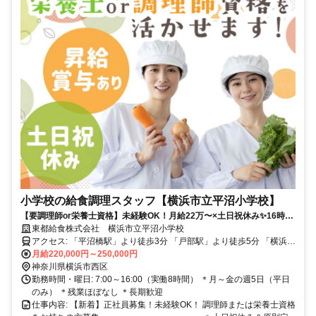
小学校の給食調理スタッフ【横浜市立平沼小学校】
【要調理師or栄養士資格】未経験OK！月給22万〜×土日祝休み✨16時退
社・残業ほぼなしで家事・子育てと両立✨✅昇給あり✅賞与あり
東都給食株式会社 横浜市立平沼小学校
アクセス: 「平沼橋駅」より徒歩3分 「戸部駅」より徒歩5分 「横浜
駅」より徒歩13分
月給220,000円～250,000円
神奈川県横浜市西区
勤務時間・曜日: 7:00～16:00（実働8時間） ＊月～金の週5日（平日
のみ） ＊残業ほぼなし ＊長期歓迎
仕事内容: 【新着】正社員募集！未経験OK！ 調理師または栄養士資格