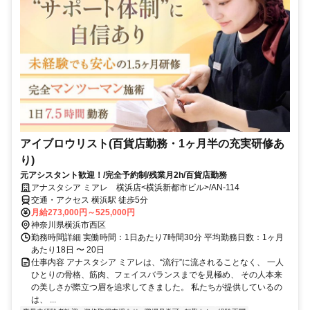
アイブロウリスト(百貨店勤務・1ヶ月半の充実研修あ
り)
元アシスタント歓迎！/完全予約制/残業月2h/百貨店勤務
アナスタシア ミアレ 横浜店<横浜新都市ビル>/AN-114
交通・アクセス 横浜駅 徒歩5分
月給273,000円～525,000円
神奈川県横浜市西区
勤務時間詳細 実働時間：1日あたり7時間30分 平均勤務日数：1ヶ月
あたり18日 〜 20日
仕事内容 アナスタシア ミアレは、“流行”に流されることなく、 一人
ひとりの骨格、筋肉、フェイスバランスまでを見極め、 その人本来
の美しさが際立つ眉を追求してきました。 私たちが提供しているの
は、 ...