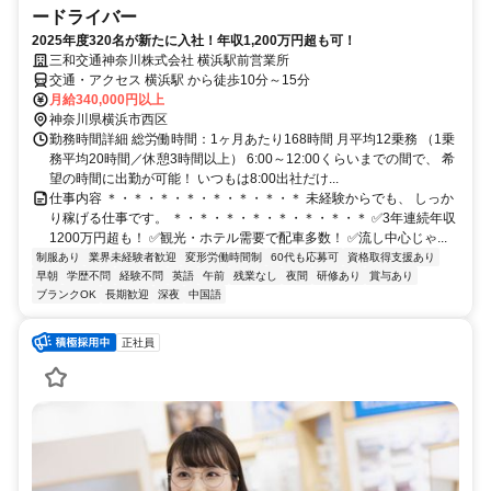
ードライバー
2025年度320名が新たに入社！年収1,200万円超も可！
三和交通神奈川株式会社 横浜駅前営業所
交通・アクセス 横浜駅 から徒歩10分～15分
月給340,000円以上
神奈川県横浜市西区
勤務時間詳細 総労働時間：1ヶ月あたり168時間 月平均12乗務 （1乗
務平均20時間／休憩3時間以上） 6:00～12:00くらいまでの間で、 希
望の時間に出勤が可能！ いつもは8:00出社だけ...
仕事内容 ＊・＊・＊・＊・＊・＊・＊・＊ 未経験からでも、 しっか
り稼げる仕事です。 ＊・＊・＊・＊・＊・＊・＊・＊ ✅3年連続年収
1200万円超も！ ✅観光・ホテル需要で配車多数！ ✅流し中心じゃ...
制服あり
業界未経験者歓迎
変形労働時間制
60代も応募可
資格取得支援あり
早朝
学歴不問
経験不問
英語
午前
残業なし
夜間
研修あり
賞与あり
ブランクOK
長期歓迎
深夜
中国語
正社員