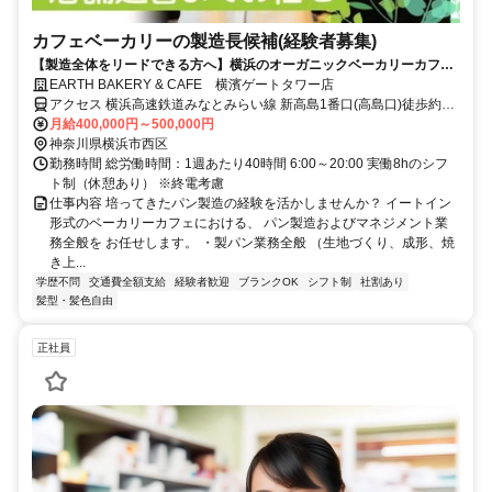
カフェベーカリーの製造長候補(経験者募集)
【製造全体をリードできる方へ】横浜のオーガニックベーカリーカフェ
の中核ポジション
EARTH BAKERY & CAFE 横濱ゲートタワー店
アクセス 横浜高速鉄道みなとみらい線 新高島1番口(高島口)徒歩約1
分、ＪＲ横須賀線 横浜東口徒歩約7分、横浜高速鉄道みなとみらい線
月給400,000円～500,000円
横浜東口徒歩約7分
神奈川県横浜市西区
勤務時間 総労働時間：1週あたり40時間 6:00～20:00 実働8hのシフ
ト制（休憩あり） ※終電考慮
仕事内容 培ってきたパン製造の経験を活かしませんか？ イートイン
形式のベーカリーカフェにおける、 パン製造およびマネジメント業
務全般を お任せします。 ・製パン業務全般 （生地づくり、成形、焼
き上...
学歴不問
交通費全額支給
経験者歓迎
ブランクOK
シフト制
社割あり
髪型・髪色自由
正社員