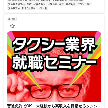
業界未経験者歓迎
学歴不問
経験不問
未経験者歓迎
住宅手当あり
交通費全額支給
午前
経験者歓迎
研修あり
夕方
賞与あり
ブランクOK
交通費支給
駅近5分以内
シフト制
正社員
普通免許でOK 未経験から高収入を目指せるタクシ