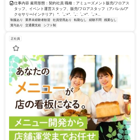
仕事内容 雇用形態：契約社員 職種：アミューズメント販売/フロアス
タッフ、イベント運営スタッフ、販売/フロアスタッフ（アパレル/ア
クセサリー/インテリア） *.゜｡:+*.゜｡:゜｡:+*.゜｡:+...
制服あり
業界未経験者歓迎
社員登用あり
転勤なし
経験不問
残業なし
賞与あり
交通費支給
シフト制
正社員