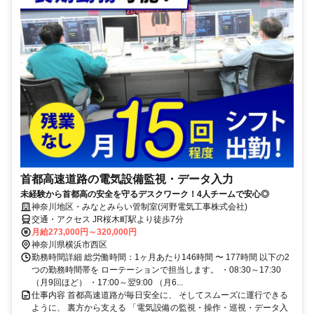
首都高速道路の電気設備監視・データ入力
未経験から首都高の安全を守るデスクワーク！4人チームで安心◎
神奈川地区・みなとみらい管制室(河野電気工事株式会社)
交通・アクセス JR桜木町駅より徒歩7分
月給273,000円～320,000円
神奈川県横浜市西区
勤務時間詳細 総労働時間：1ヶ月あたり146時間 〜 177時間 以下の2
つの勤務時間帯を ローテーションで担当します。 ・08:30～17:30
（月9回ほど） ・17:00～翌9:00 （月6...
仕事内容 首都高速道路が毎日安全に、 そしてスムーズに運行できる
ように、 裏方から支える 「電気設備の監視・操作・巡視・データ入