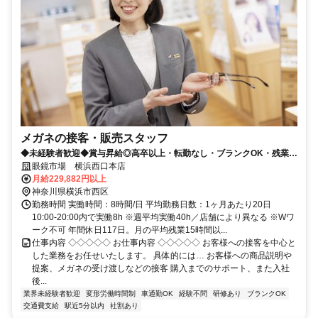
メガネの接客・販売スタッフ
◆未経験者歓迎◆賞与昇給◎高卒以上・転勤なし・ブランクOK・残業少
なめ・業界No1！
眼鏡市場 横浜西口本店
月給229,882円以上
神奈川県横浜市西区
勤務時間 実働時間：8時間/日 平均勤務日数：1ヶ月あたり20日
10:00-20:00内で実働8h ※週平均実働40h／店舗により異なる ※Wワ
ーク不可 年間休日117日。月の平均残業15時間以...
仕事内容 ◇◇◇◇◇ お仕事内容 ◇◇◇◇◇ お客様への接客を中心と
した業務をお任せいたします。 具体的には… お客様への商品説明や
提案、メガネの受け渡しなどの接客 購入までのサポート、また入社
後...
業界未経験者歓迎
変形労働時間制
車通勤OK
経験不問
研修あり
ブランクOK
交通費支給
駅近5分以内
社割あり