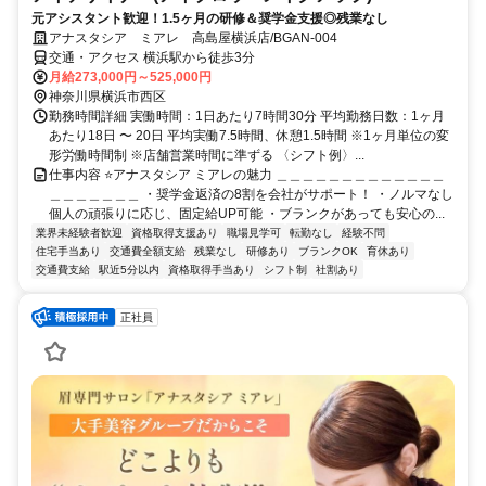
元アシスタント歓迎！1.5ヶ月の研修＆奨学金支援◎残業なし
アナスタシア ミアレ 高島屋横浜店/BGAN-004
交通・アクセス 横浜駅から徒歩3分
月給273,000円～525,000円
神奈川県横浜市西区
勤務時間詳細 実働時間：1日あたり7時間30分 平均勤務日数：1ヶ月
あたり18日 〜 20日 平均実働7.5時間、休憩1.5時間 ※1ヶ月単位の変
形労働時間制 ※店舗営業時間に準ずる 〈シフト例〉...
仕事内容 ⭐アナスタシア ミアレの魅力 ＿＿＿＿＿＿＿＿＿＿＿＿＿
＿＿＿＿＿＿＿ ・奨学金返済の8割を会社がサポート！ ・ノルマなし
個人の頑張りに応じ、固定給UP可能 ・ブランクがあっても安心の...
業界未経験者歓迎
資格取得支援あり
職場見学可
転勤なし
経験不問
住宅手当あり
交通費全額支給
残業なし
研修あり
ブランクOK
育休あり
交通費支給
駅近5分以内
資格取得手当あり
シフト制
社割あり
正社員