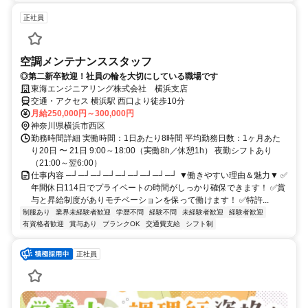
正社員
空調メンテナンススタッフ
◎第二新卒歓迎！社員の輪を大切にしている職場です
東海エンジニアリング株式会社 横浜支店
交通・アクセス 横浜駅 西口より徒歩10分
月給250,000円～300,000円
神奈川県横浜市西区
勤務時間詳細 実働時間：1日あたり8時間 平均勤務日数：1ヶ月あた
り20日 〜 21日 9:00～18:00（実働8h／休憩1h） 夜勤シフトあり
（21:00～翌6:00）
仕事内容 ─┘─┘─┘─┘─┘─┘─┘─┘─┘ ▼働きやすい理由＆魅力▼ ✅
年間休日114日でプライベートの時間がしっかり確保できます！ ✅賞
与と昇給制度がありモチベーションを保って働けます！ ✅特許...
制服あり
業界未経験者歓迎
学歴不問
経験不問
未経験者歓迎
経験者歓迎
有資格者歓迎
賞与あり
ブランクOK
交通費支給
シフト制
正社員