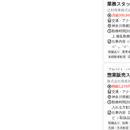
業務スタ
辻村商事株式
月給300,0
交通・アク
神奈川県横
勤務時間詳細
上 最低勤
仕事内容 ☆'･
☆'･.｡.･'☆'･.
制服あり
業界
未経験者歓迎
アルバイト・パ
惣菜販売
株式会社尾島商
時給1,27
交通・アク
神奈川県横
勤務時間詳細
入れる方歓
仕事内容 
ど ＜取扱
制服あり
短期
主婦・主夫歓迎