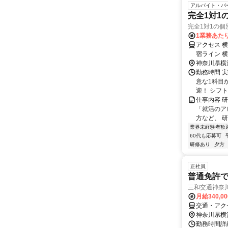
アルバイト・パ
完全1対1
完全1対1の個
1業務あたり
アクセス 
宿ライン 
神奈川県横
勤務時間 実
意な1科目
迎！ シフト
仕事内容 
「就活のア
方など、 研
業界未経験者歓
60代も応募可
研修あり
夕方
正社員
普通免許で
三和交通神奈
月給340,0
交通・アクセ
神奈川県横
勤務時間詳細