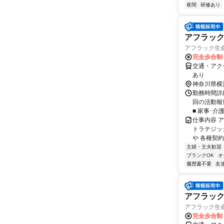
夜間
研修あり
アフラッ
アフラック生命
完全歩合制
交通・アク
あり
神奈川県横
勤務時間詳細
回の活動報
■ 家事･介
仕事内容 
トラテジッ
や 各種契約
主婦・主夫歓迎
ブランクOK
オ
履歴書不要
友
アフラック
アフラック生命
完全歩合制