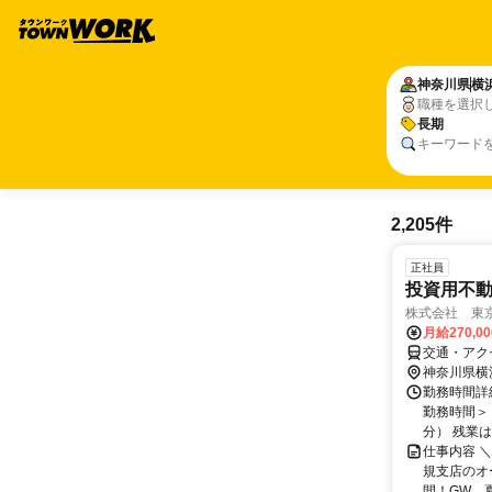
神奈川県
横
職種を選択
長期
キーワード
2,205件
正社員
投資用不
株式会社 東
月給270,0
交通・アク
神奈川県横
勤務時間詳
勤務時間＞ 
分） 残業は月
仕事内容 ＼
規支店のオー
間！GW、夏