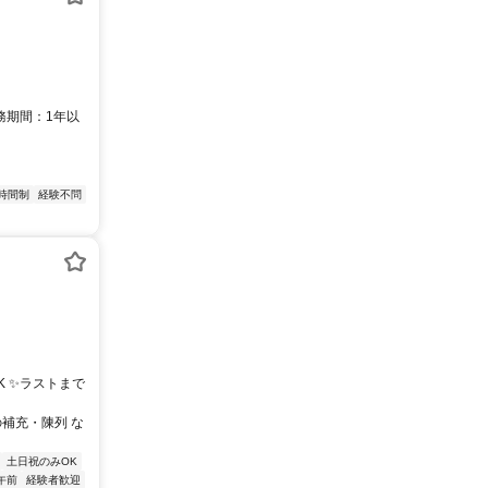
勤務期間：1年以
時間制
経験不問
K ✨ラストまで
の補充・陳列 な
土日祝のみOK
午前
経験者歓迎