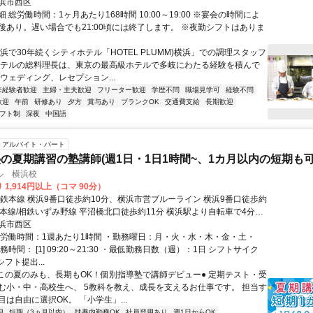
浜市西区
 総労働時間：1ヶ月あたり168時間 10:00～19:00 ※宴会の時間によ
後あり。遅い場合でも21:00頃には終了します。 ※夜勤シフトはありま
浜で30年続くシティホテル「HOTEL PLUMM)横浜」での調理スタッフ
ホテルの総料理長は、東京の最高級ホテルで多岐にわたる経験を積んで
ウェディング、レセプション...
未経験者歓迎
主婦・主夫歓迎
フリーター歓迎
学歴不問
職場見学可
経験不問
歓迎
午前
研修あり
夕方
賞与あり
ブランクOK
交通費支給
長期歓迎
フト制
深夜
中国語
アルバイト・パート
の夏期講習の塾講師(週1日・1日1時間~、1カ月以内の短期も可
ル 横浜校
 1,914円以上（コマ 90分）
相鉄本線 横浜9番口徒歩約10分、横浜市営ブルーライン 横浜9番口徒歩約
鉄本線/相鉄いずみ野線 平沼橋北口徒歩約11分 横浜駅より自転車で4分、
自転車で4分、平沼橋駅より自転車で5分
浜市西区
総労働時間：1週あたり1時間 ・勤務曜日：月・火・水・木・金・土・
務時間： [1] 09:20～21:30 ・最低勤務日数（週）：1日 シフトサイク
シフト提出...
●この夏のみも、長期もOK！個別指導塾で講師デビュー● 定期テスト・受
む小・中・高校生へ、 5教科を教え、成長を支えるお仕事です。 担当す
は自由に選択OK。 「小学生」...
迎
短期（3ヵ月以内）
扶養内勤務OK
社員登用あり
週1日からOK