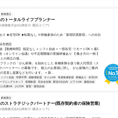
業務委託
クのトータルライフプランナー
保険株式会社(神奈川･横浜エリア)
セス ★在宅OK ★転勤なし ※研修参加のため「新宿区西新宿」への出社
浜市西区
 【勤務時間】 指定なし ⭐ シフト自由 ⭐ 一部在宅･リモートOK ⭐ 週1
告（オンライン会議）や不定期開催の実施研修あり 【 働き方の一例 】
護との両立の場...
アフラックの「がん保険」を始めとした 各種保険を扱う個人代理店（ス
クパートナー）の募集です。 個人のお客様に対し、がん保険のご案内
の見直し提案などを行います。 ⭐ 新...
シフト自由
学歴不問
経験者歓迎
ネイルOK
有資格者歓迎
研修あり
在宅OK
ープニングスタッフ
長期歓迎
完全歩合制
駅近5分以内
ピアスOK
服装自由
達と応募OK
ひげOK
髪型・髪色自由
業務委託
のストラテジックパートナー(既存契約者の保険営業)
保険株式会社(神奈川･横浜エリア)