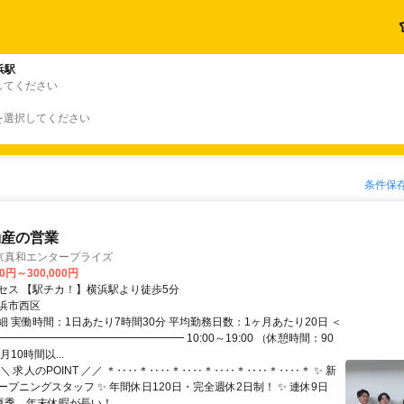
浜駅
してください
を選択してください
条件保
動産の営業
京真和エンタープライズ
00円～300,000円
セス 【駅チカ！】横浜駅より徒歩5分
浜市西区
細 実働時間：1日あたり7時間30分 平均勤務日数：1ヶ月あたり20日 ＜
━━━━━━━━━━━━━━━━━ 10:00～19:00 （休憩時間：90
10時間以...
＼ 求人のPOINT ／／ ＊‥‥＊‥‥＊‥‥＊‥‥＊‥‥＊‥‥＊ ✨ 新
プニングスタッフ ✨ 年間休日120日・完全週休2日制！ ✨ 連休9日
季、年末休暇が長い！...