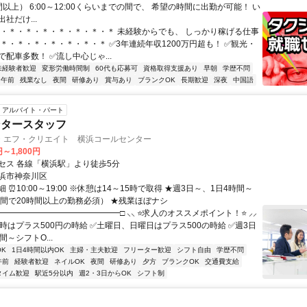
以上） 6:00～12:00くらいまでの間で、 希望の時間に出勤が可能！ い
出社だけ...
＊・＊・＊・＊・＊・＊・＊・＊ 未経験からでも、 しっかり稼げる仕事
・＊・＊・＊・＊・＊・＊・＊ ✅3年連続年収1200万円超も！ ✅観光・
配車多数！ ✅流し中心じゃ...
未経験者歓迎
変形労働時間制
60代も応募可
資格取得支援あり
早朝
学歴不問
午前
残業なし
夜間
研修あり
賞与あり
ブランクOK
長期歓迎
深夜
中国語
アルバイト・パート
ンタースタッフ
・エフ・クリエイト 横浜コールセンター
円～1,800円
セス 各線「横浜駅」より徒歩5分
浜市神奈川区
 ⏰10:00～19:00 ※休憩は14～15時で取得 ★週3日～、1日4時間～
1週間で20時間以上の勤務必須） ★残業ほぼナシ
━━━━━━━━━━━━━━━□ ⸜⸜ ⭐求人のオススメポイント！⭐ ⸝⸝
9時はプラス500円の時給 ✅土曜日、日曜日はプラス500の時給 ✅週3日
間～シフトO...
K
1日4時間以内OK
主婦・主夫歓迎
フリーター歓迎
シフト自由
学歴不問
午前
経験者歓迎
ネイルOK
夜間
研修あり
夕方
ブランクOK
交通費支給
タイム歓迎
駅近5分以内
週2・3日からOK
シフト制