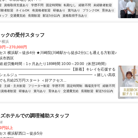
迎
資格取得支援あり
学歴不問
固定時間制
転勤なし
経験不問
未経験者歓迎
経験者歓迎
ネイルOK
有資格者歓迎
研修あり
賞与あり
ブランクOK
育休あり
タッフ
交通費支給
長期歓迎
駅近5分以内
資格取得手当あり
ニックの受付スタッフ
ク横浜
00円～270,000円
セス 横浜駅～徒歩4分 ★川崎院(川崎駅から徒歩2分)にも通える方歓迎♪
浜市西区
 総労働時間：1ヶ月あたり189時間 10:00～20:00（休憩1時間）
━━━━━━━━━━━━━━━━━━━━ 【新着】キレイを応援する
シェルジュ ━━━━━━━━━━━━━━━━━━━━ ＜嬉しい高収
も月給25万円スタート ＜好アクセス...
迎
主婦・主夫歓迎
フリーター歓迎
学歴不問
固定時間制
職場見学可
経験不問
有資格者歓迎
研修あり
賞与あり
育休あり
交通費支給
長期歓迎
駅近5分以内
ーズホテルでの調理補助スタッフ
MM
00円以上
セス 横浜駅西口～徒歩5分