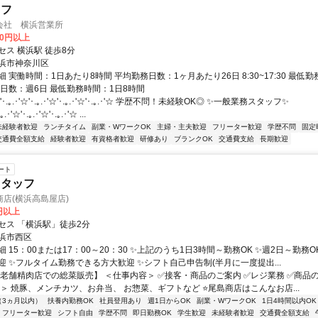
ッフ
会社 横浜営業所
00円以上
セス 横浜駅 徒歩8分
浜市神奈川区
 実働時間：1日あたり8時間 平均勤務日数：1ヶ月あたり26日 8:30~17:30 最低
務日数：週6日 最低勤務時間：1日8時間
.｡.･'☆'･.｡.･'☆'･.｡.･'☆'･.｡.･'☆ 学歴不問！未経験OK◎ ✨一般業務スタッフ✨
｡.･'☆'･.｡.･'☆'･.｡.･'☆ ...
未経験者歓迎
ランチタイム
副業・WワークOK
主婦・主夫歓迎
フリーター歓迎
学歴不問
固定
交通費全額支給
経験者歓迎
有資格者歓迎
研修あり
ブランクOK
交通費支給
長期歓迎
ート
スタッフ
店(横浜高島屋店)
0円以上
セス 「横浜駅」徒歩2分
浜市西区
 15：00または17：00～20：30 ✨上記のうち1日3時間～勤務OK ✨週2日～勤務O
迎 ✨フルタイム勤務できる方大歓迎 ✨シフト自己申告制(半月に一度提出...
【老舗精肉店での総菜販売】 ＜仕事内容＞ ✅接客・商品のご案内 ✅レジ業務 ✅商品
品＞ 焼豚、メンチカツ、お弁当、 お惣菜、ギフトなど ⭐尾島商店はこんなお店...
（3ヵ月以内）
扶養内勤務OK
社員登用あり
週1日からOK
副業・WワークOK
1日4時間以内OK
フリーター歓迎
シフト自由
学歴不問
即日勤務OK
学生歓迎
未経験者歓迎
交通費全額支給