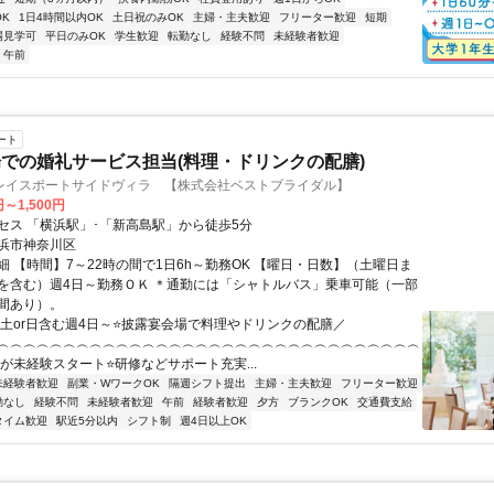
K
1日4時間以内OK
土日祝のみOK
主婦・主夫歓迎
フリーター歓迎
短期
場見学可
平日のみOK
学生歓迎
転勤なし
経験不問
未経験者歓迎
午前
ート
での婚礼サービス担当(料理・ドリンクの配膳)
レイスポートサイドヴィラ 【株式会社ベストブライダル】
円～1,500円
セス 「横浜駅」･「新高島駅」から徒歩5分
浜市神奈川区
細 【時間】7～22時の間で1日6h～勤務OK 【曜日・日数】（土曜日ま
を含む）週4日～勤務ＯＫ ＊通勤には「シャトルバス」乗車可能（一部
間あり）。
＼土or日含む週4日～⭐披露宴会場で料理やドリンクの配膳／
︵︵︵︵︵︵︵︵︵︵︵︵︵︵︵︵︵︵︵︵︵︵︵︵︵︵︵︵︵︵︵︵
上が未経験スタート⭐研修などサポート充実...
未経験者歓迎
副業・WワークOK
隔週シフト提出
主婦・主夫歓迎
フリーター歓迎
勤なし
経験不問
未経験者歓迎
午前
経験者歓迎
夕方
ブランクOK
交通費支給
タイム歓迎
駅近5分以内
シフト制
週4日以上OK