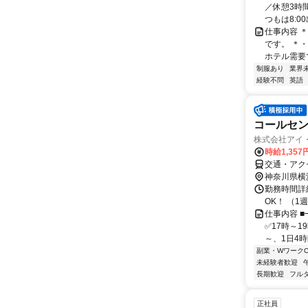
／休憩3時間
つもは8:00
仕事内容 
です。 ＊
ホテル需要で
制服あり
業界
経験不問
英語
コールセ
株式会社アイ
時給1,357
交通・アク
神奈川県横
勤務時間詳細
OK！ （
仕事内容 ■
✅17時～1
～、1日4時
副業・WワークO
未経験者歓迎
長期歓迎
フル
正社員