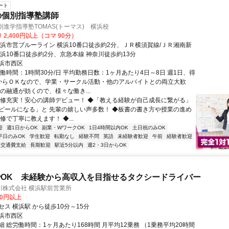
ート
の個別指導塾講師
別進学指導塾TOMAS(トーマス) 横浜校
 2,400円以上（コマ 90分）
横浜市営ブルーライン 横浜10番口徒歩約2分、ＪＲ横須賀線/ＪＲ湘南新
横浜10番口徒歩約2分、京急本線 神奈川徒歩約13分
浜市西区
働時間：1時間30分/日 平均勤務日数：1ヶ月あたり4日～8日 週1日、得
からＯＫなので、学業・サークル活動・他のアルバイトとの両立大歓
の融通が効くので、様々な働き...
研修充実！安心の講師デビュー！ ◆「教える経験が自己成長に繋がる」
ピールになる」と 先輩の嬉しい声多数！ ◆板書の書き方や授業の進め
修で丁寧に教えます！ ◆...
迎
週1日からOK
副業・WワークOK
1日4時間以内OK
土日祝のみOK
平日のみOK
学生歓迎
転勤なし
経験不問
英語
未経験者歓迎
午前
経験者歓迎
交通費支給
長期歓迎
駅近5分以内
週2・3日からOK
OK 未経験から高収入を目指せるタクシードライバー
川株式会社 横浜駅前営業所
00円以上
ス 横浜駅 から徒歩10分～15分
浜市西区
 総労働時間：1ヶ月あたり168時間 月平均12乗務 （1乗務平均20時間