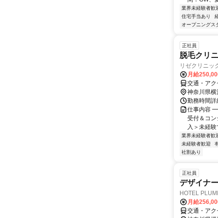
業界未経験者歓
住宅手当あり
オープニングス
正社員
脱毛クリ
リゼクリニッ
月給250,0
交通・アク
神奈川県横
勤務時間詳細
仕事内容 
受付＆コン
入＞未経験で
業界未経験者歓
未経験者歓迎
社割あり
正社員
デザイナ
HOTEL PLU
月給256,0
交通・アク