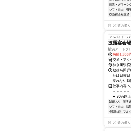
副業・WワークO
シフト自由
職
交通費全額支給
同じ企業の求人
アルバイト・パ
披露宴会場
横浜アートグ
時給1,300
交通・アク
神奈川県横
勤務時間詳
たは日曜日
乗れない時
仕事内容 
︵︵︵︵︵
⏩ 90%以
制服あり
業界
シフト自由
転
長期歓迎
フル
同じ企業の求人