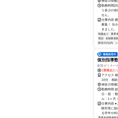
神奈川県横
勤務時間詳細
り多少の前
せん。
仕事内容 横
募集！ 当
きました。 
制服あり
業界
英語
未経験者
駅近5分以内
シ
個別指導塾
創英ゼミナー
1業務あたり
アクセス 
10分、相
横浜駅より
神奈川県横
勤務時間 
日・祝 ・勤
ル：1ヶ月 
仕事内容 
験対策に励
る学年や科目
業界未経験者歓