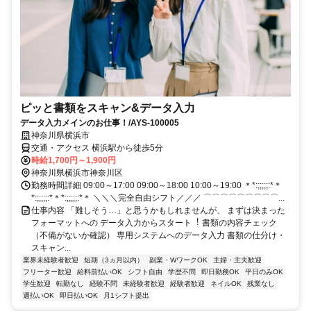
ピッと書類をスキャン&データ⼊⼒
データ入力メインのお仕事！/AYS-100005
神奈川県横浜市
交通・アクセス 横浜駅から徒歩5分
時給1,700円～1,900円
神奈川県横浜市神奈川区
勤務時間詳細 09:00～17:00 09:00～18:00 10:00～19:00 ＊*:;;;;;:*＊
*:;;;;;:*＊*:;;;;;:*＊ ＼＼＼完全自由シフト／／／ ⌒⌒⌒⌒⌒⌒⌒⌒⌒...
仕事内容 「難しそう…」と思うかもしれませんが、 まずは決まった
フォーマットへの データ⼊⼒からスタート︕ 書類の内容チェック
（不備がないか確認） 専⽤システムへのデータ⼊⼒ 書類の仕分け・
スキャン...
業界未経験者歓迎
短期（3ヵ月以内）
副業・WワークOK
主婦・主夫歓迎
フリーター歓迎
給料前払いOK
シフト自由
学歴不問
即日勤務OK
平日のみOK
学生歓迎
転勤なし
経験不問
未経験者歓迎
経験者歓迎
ネイルOK
残業なし
週払いOK
即日払いOK
月1シフト提出