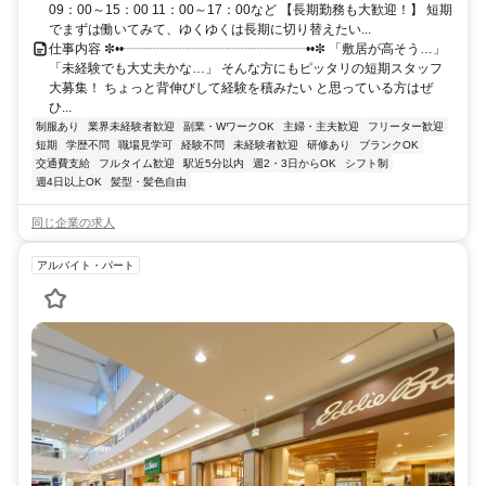
09：00～15：00 11：00～17：00など 【長期勤務も大歓迎！】 短期
でまずは働いてみて、ゆくゆくは長期に切り替えたい...
仕事内容 ✼••┈┈┈┈┈┈┈┈┈┈┈┈┈┈••✼ 「敷居が高そう…」
「未経験でも大丈夫かな…」 そんな方にもピッタリの短期スタッフ
大募集！ ちょっと背伸びして経験を積みたい と思っている方はぜ
ひ...
制服あり
業界未経験者歓迎
副業・WワークOK
主婦・主夫歓迎
フリーター歓迎
短期
学歴不問
職場見学可
経験不問
未経験者歓迎
研修あり
ブランクOK
交通費支給
フルタイム歓迎
駅近5分以内
週2・3日からOK
シフト制
週4日以上OK
髪型・髪色自由
同じ企業の求人
アルバイト・パート