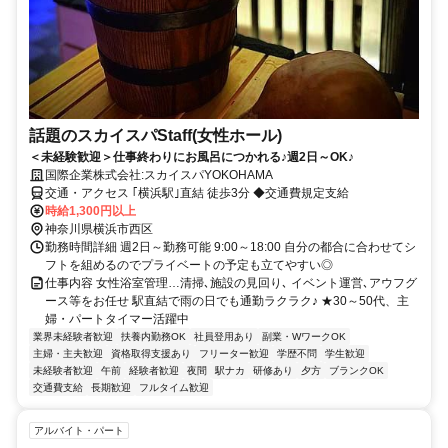
話題のスカイスパStaff(女性ホール)
＜未経験歓迎＞仕事終わりにお風呂につかれる♪週2日～OK♪
国際企業株式会社:スカイスパYOKOHAMA
交通・アクセス ｢横浜駅｣直結 徒歩3分 ◆交通費規定支給
時給1,300円以上
神奈川県横浜市西区
勤務時間詳細 週2日～勤務可能 9:00～18:00 自分の都合に合わせてシ
フトを組めるのでプライベートの予定も立てやすい◎
仕事内容 女性浴室管理…清掃､施設の見回り､ イベント運営､アウフグ
ース等をお任せ 駅直結で雨の日でも通勤ラクラク♪ ★30～50代、主
婦・パートタイマー活躍中
業界未経験者歓迎
扶養内勤務OK
社員登用あり
副業・WワークOK
主婦・主夫歓迎
資格取得支援あり
フリーター歓迎
学歴不問
学生歓迎
未経験者歓迎
午前
経験者歓迎
夜間
駅ナカ
研修あり
夕方
ブランクOK
交通費支給
長期歓迎
フルタイム歓迎
アルバイト・パート