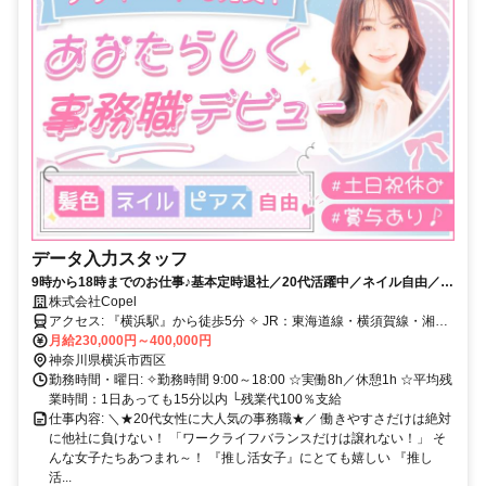
データ入力スタッフ
9時から18時までのお仕事♪基本定時退社／20代活躍中／ネイル自由／駅
ちかのきれいなオフィス
株式会社Copel
アクセス: 『横浜駅』から徒歩5分 ✧ JR：東海道線・横須賀線・湘南
新宿ライン ✧ 京急本線 ✧ みなとみらい線 ✧ 相鉄本線
月給230,000円～400,000円
神奈川県横浜市西区
勤務時間・曜日: ✧勤務時間 9:00～18:00 ☆実働8h／休憩1h ☆平均残
業時間：1日あっても15分以内 └残業代100％支給
仕事内容: ＼★20代女性に大人気の事務職★／ 働きやすさだけは絶対
に他社に負けない！ 「ワークライフバランスだけは譲れない！」 そ
んな女子たちあつまれ～！ 『推し活女子』にとても嬉しい 『推し
活...