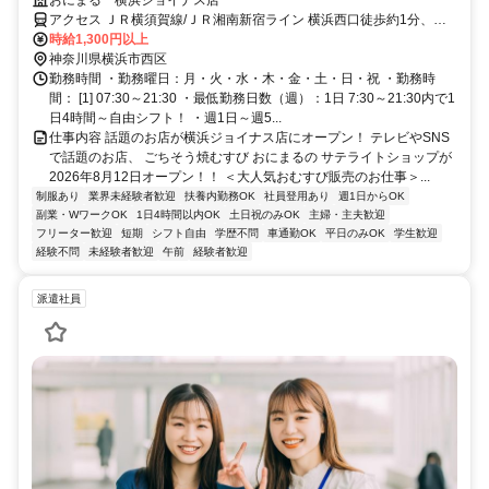
4hの短時間～OK★】
おにまる 横浜ジョイナス店
アクセス ＪＲ横須賀線/ＪＲ湘南新宿ライン 横浜西口徒歩約1分、Ｊ
Ｒ京浜東北線/ＪＲ横浜線 横浜西口徒歩約1分、京急本線 横浜西口徒
時給1,300円以上
歩約1分 「横浜駅」より徒歩1分 【受動喫煙防止措置】敷地内禁煙
神奈川県横浜市西区
（喫煙所/勤務地により異なる）
勤務時間 ・勤務曜日：月・火・水・木・金・土・日・祝 ・勤務時
間： [1] 07:30～21:30 ・最低勤務日数（週）：1日 7:30～21:30内で1
日4時間～自由シフト！ ・週1日～週5...
仕事内容 話題のお店が横浜ジョイナス店にオープン！ テレビやSNS
で話題のお店、 ごちそう焼むすび おにまるの サテライトショップが
2026年8月12日オープン！！ ＜大人気おむすび販売のお仕事＞...
制服あり
業界未経験者歓迎
扶養内勤務OK
社員登用あり
週1日からOK
副業・WワークOK
1日4時間以内OK
土日祝のみOK
主婦・主夫歓迎
フリーター歓迎
短期
シフト自由
学歴不問
車通勤OK
平日のみOK
学生歓迎
経験不問
未経験者歓迎
午前
経験者歓迎
派遣社員