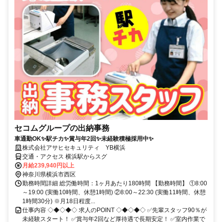
セコムグループの出納事務
車通勤OK✨駅チカ✨賞与年2回✨未経験積極採用中✨
株式会社アサヒセキュリティ YB横浜
交通・アクセス 横浜駅からスグ
月給239,940円以上
神奈川県横浜市西区
勤務時間詳細 総労働時間：1ヶ月あたり180時間 【勤務時間】 ①8:00
～19:00 (実働10時間、休憩1時間) ②8:00～22:30 (実働11時間、休憩
1時間30分) ※月18日程度...
仕事内容 ◇◆◇◆◇ 求人のPOINT ◇◆◇◆◇ ✅先輩スタッフ90％が
未経験スタート！ ✅賞与年2回など厚待遇で長期安定！ ✅室内作業で