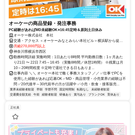
オーケーの商品登録・発注事務
PC経験があればMD未経験OK⭐16:45定時＆原則土日休み
オーケー株式会社 本社
交通・アクセス ＜オーケーみなとみらい本社ビル＞横浜駅から徒歩
15分
月給270,000円以上
神奈川県横浜市西区
勤務時間詳細 実働時間：1日あたり8時間 平均勤務日数：1ヶ月あた
り21日 〜 22日 7:45～16:45 （実働8時間／休憩1時間） ※残業は月
10～20時間程度 ※定時で退社できる日もありま...
仕事内容 ＼＼ オーケー本社で働く事務スタッフ ／／ ✅仕事でPCを
使用した経験があれば応募OK ✅MD・商品管理・小売業界の経験は不
問 ✅20代後半～30代前半の方が活躍中 ✅小売・飲食・接客販売...
業界未経験者歓迎
早朝
学歴不問
固定時間制
転勤なし
未経験者歓迎
交通費全額支給
午前
経験者歓迎
研修あり
賞与あり
ブランクOK
育休あり
正社員