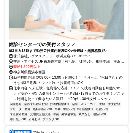
健診センターでの受付スタッフ
週3日＆13時まで勤務⏰扶養内勤務OK✨未経験・無資格歓迎♪
株式会社シグマスタッフ 横浜支店/YY1382595
交通・アクセス JR東海道本線「横浜駅」徒歩5分、相鉄本線「横浜
駅」徒歩5分
時給1,300円以上
神奈川県横浜市西区
勤務時間詳細 ⏰08:00～13:00（休憩なし） ＊月～土（祝日含む）の
うち週3日勤務 ＊シフト制 ＊扶養範囲内OK
仕事内容 ＼未経験・無資格で応募OK！／ ＼扶養内勤務も可能です♪
／ ✅安心・安定の健診センター♪ ✅週3日×13時までのお仕事！ ✅スキ
マ時間を使って働きたい方歓迎！ ✅20代～30代女性スタッフ...
制服あり
業界未経験者歓迎
扶養内勤務OK
副業・WワークOK
主婦・主夫歓迎
フリーター歓迎
給料前払いOK
早朝
学歴不問
即日勤務OK
経験不問
未経験者歓迎
交通費全額支給
午前
経験者歓迎
残業なし
週払いOK
即日払いOK
研修あり
ブランクOK
アルバイト・パート