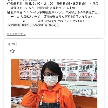
勤務時間・曜日: 9：00～18：00 （実働8時間・休憩1時間） ※残業
時間はあっても月10時間程度 ※残業代100％支給
仕事内容: ＼＼°˖✧今月採用強化中✧˖°／／ 未経験からの事務職デビュ
ー！☆ 人気求人のため、 定員が集まり次第募集終了となります。
────﹒★﹒──── 入社日はあなたのタイミングでOK！ ...
固定時間制
残業なし
駅近5分以内
昇給あり
同じ企業の求人
正社員