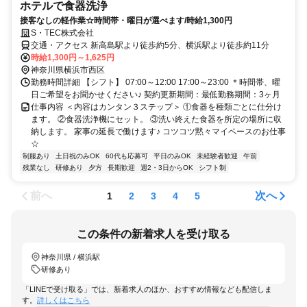
ホテルで食器洗浄
接客なしの軽作業☆時間帯・曜日が選べます/時給1,300円
S・TEC株式会社
交通・アクセス 新高島駅より徒歩約5分、横浜駅より徒歩約11分
時給1,300円～1,625円
神奈川県横浜市西区
勤務時間詳細 【シフト】 07:00～12:00 17:00～23:00 ＊時間帯、曜
日ご希望をお聞かせください♪ 契約更新期間：最低勤務期間：3ヶ月
仕事内容 ＜内容はカンタン３ステップ＞ ①食器を種類ごとに仕分け
ます。 ②食器洗浄機にセット。 ③洗い終えた食器を所定の場所に収
納します。 家事の延長で働けます♪ コツコツ黙々マイペースのお仕事
☆
制服あり
土日祝のみOK
60代も応募可
平日のみOK
未経験者歓迎
午前
残業なし
研修あり
夕方
長期歓迎
週2・3日からOK
シフト制
前へ
次へ
1
2
3
4
5
この条件の新着求人を受け取る
神奈川県 / 横浜駅
研修あり
「LINEで受け取る」では、新着求人のほか、おすすめ情報なども配信しま
す。
詳しくはこちら