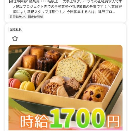
仕事内容: 従業員3000名以上！ 大手上場グループでの正社員求人です
♪ 建設プロジェクト内での事務業務や管理業務の募集です！ ╲業績好
調により新規スタッフ採用中！／ㅤ 今回募集するのは、建設プロ...
即日勤務OK
固定時間制
派遣社員