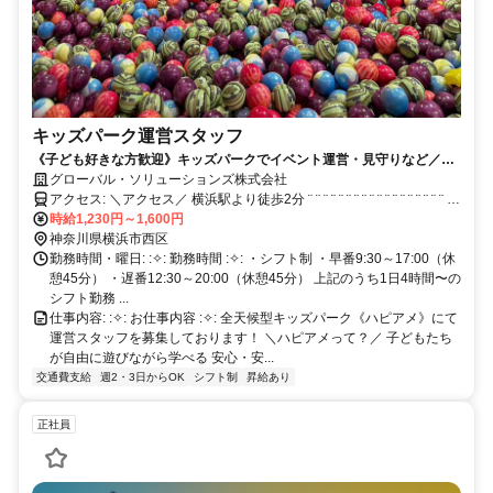
キッズパーク運営スタッフ
《子ども好きな方歓迎》キッズパークでイベント運営・見守りなど／週
2日〜シフト応相談
グローバル・ソリューションズ株式会社
アクセス: ＼アクセス／ 横浜駅より徒歩2分 ¨ ¨ ¨ ¨ ¨ ¨ ¨ ¨ ¨ ¨ ¨ ¨ ¨ ¨ ¨ ¨ ¨ ¨ ¨ ¨
¨
時給1,230円～1,600円
神奈川県横浜市西区
勤務時間・曜日: :✧: 勤務時間 :✧: ・シフト制 ・早番9:30～17:00（休
憩45分） ・遅番12:30～20:00（休憩45分） 上記のうち1日4時間〜の
シフト勤務 ...
仕事内容: :✧: お仕事内容 :✧: 全天候型キッズパーク《ハピアメ》にて
運営スタッフを募集しております！ ＼ハピアメって？／ 子どもたち
が自由に遊びながら学べる 安心・安...
交通費支給
週2・3日からOK
シフト制
昇給あり
正社員