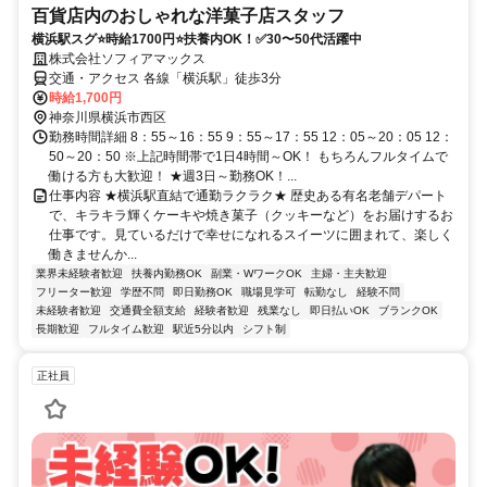
百貨店内のおしゃれな洋菓子店スタッフ
横浜駅スグ⭐時給1700円⭐扶養内OK！✅30〜50代活躍中
株式会社ソフィアマックス
交通・アクセス 各線「横浜駅」徒歩3分
時給1,700円
神奈川県横浜市西区
勤務時間詳細 8：55～16：55 9：55～17：55 12：05～20：05 12：
50～20：50 ※上記時間帯で1日4時間～OK！ もちろんフルタイムで
働ける方も大歓迎！ ★週3日～勤務OK！...
仕事内容 ★横浜駅直結で通勤ラクラク★ 歴史ある有名老舗デパート
で、キラキラ輝くケーキや焼き菓子（クッキーなど）をお届けするお
仕事です。見ているだけで幸せになれるスイーツに囲まれて、楽しく
働きませんか...
業界未経験者歓迎
扶養内勤務OK
副業・WワークOK
主婦・主夫歓迎
フリーター歓迎
学歴不問
即日勤務OK
職場見学可
転勤なし
経験不問
未経験者歓迎
交通費全額支給
経験者歓迎
残業なし
即日払いOK
ブランクOK
長期歓迎
フルタイム歓迎
駅近5分以内
シフト制
正社員