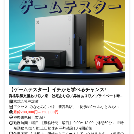
【ゲームテスター】イチから学べるチャンス!
資格取得支援あり◎／寮・社宅あり◎／昇格あり◎／プライベート時間
もしっかり確保できます！
株式会社筧設備
アクセス: みなとみらい線「新高島駅」：徒歩約2分 みなとみらい線
「みなとみらい駅」：徒歩約5分 JR線「横浜駅」：徒歩約10分 最寄
月給280,000円～350,000円
りのバス停：「みなとみらい四丁目」バス停 徒歩約1分
神奈川県横浜市西区
勤務時間・曜日: 【勤務時間・曜日】 9:00〜18:00（休憩60分） ※時
短勤務 相談可能 土日祝休み 平均残業10時間前後
仕事内容: 入社後は、研修からスタートしていただきます。 ・知識の