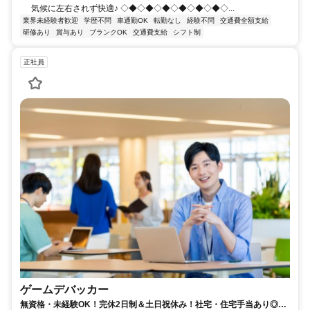
気候に左右されず快適♪ ◇◆◇◆◇◆◇◆◇◆◇◆◇...
業界未経験者歓迎
学歴不問
車通勤OK
転勤なし
経験不問
交通費全額支給
研修あり
賞与あり
ブランクOK
交通費支給
シフト制
正社員
ゲームデバッカー
無資格・未経験OK！完休2日制＆土日祝休み！社宅・住宅手当あり◎あ