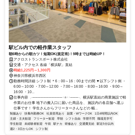
駅ビル内での軽作業スタッフ
朝6時からの朝カツ！短期OK(規定有)！9時までは時給UP！
アクロストランスポート株式会社
交通・アクセス 各線「横浜駅」直結
時給1,225円～1,300円
神奈川県横浜市西区
勤務時間詳細 シフト制 ＊6：00～16：00までの間 ▼以下シフト例 ・
6:00～10:00 ・7:00～12:00 ・7:00～16:00 ・8:00～16:00 ・9:00～
16:00 ・10...
仕事内容 ╭───────────･⭐･･───╮ 横浜駅直結の商業施設で軽
作業のお仕事 地下の搬入口に届いた商品を、 施設内の各店舗へ運ぶ
仕事です！ 学生さんからフリーターさんなどの 幅...
制服あり
扶養内勤務OK
社員登用あり
副業・WワークOK
1日4時間以内OK
主婦・主夫歓迎
フリーター歓迎
早朝
シフト自由
学歴不問
職場見学可
学生歓迎
未経験者歓迎
午前
駅ナカ
研修あり
交通費支給
駅近5分以内
週2・3日からOK
シフト制