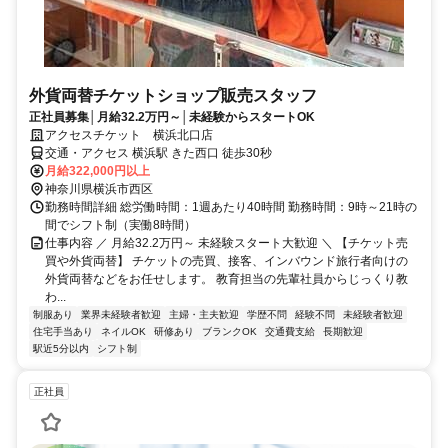
外貨両替チケットショップ販売スタッフ
正社員募集│月給32.2万円～│未経験からスタートOK
アクセスチケット 横浜北口店
交通・アクセス 横浜駅 きた西口 徒歩30秒
月給322,000円以上
神奈川県横浜市西区
勤務時間詳細 総労働時間：1週あたり40時間 勤務時間：9時～21時の
間でシフト制（実働8時間）
仕事内容 ／ 月給32.2万円～ 未経験スタート大歓迎 ＼ 【チケット売
買や外貨両替】 チケットの売買、接客、インバウンド旅行者向けの
外貨両替などをお任せします。 教育担当の先輩社員からじっくり教
わ...
制服あり
業界未経験者歓迎
主婦・主夫歓迎
学歴不問
経験不問
未経験者歓迎
住宅手当あり
ネイルOK
研修あり
ブランクOK
交通費支給
長期歓迎
駅近5分以内
シフト制
正社員