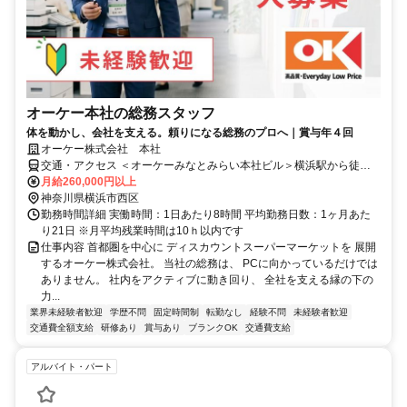
オーケー本社の総務スタッフ
体を動かし、会社を支える。頼りになる総務のプロへ｜賞与年４回
オーケー株式会社 本社
交通・アクセス ＜オーケーみなとみらい本社ビル＞横浜駅から徒歩
15分
月給260,000円以上
神奈川県横浜市西区
勤務時間詳細 実働時間：1日あたり8時間 平均勤務日数：1ヶ月あた
り21日 ※月平均残業時間は10ｈ以内です
仕事内容 首都圏を中心に ディスカウントスーパーマーケットを 展開
するオーケー株式会社。 当社の総務は、 PCに向かっているだけでは
ありません。 社内をアクティブに動き回り、 全社を支える縁の下の
力...
業界未経験者歓迎
学歴不問
固定時間制
転勤なし
経験不問
未経験者歓迎
交通費全額支給
研修あり
賞与あり
ブランクOK
交通費支給
アルバイト・パート