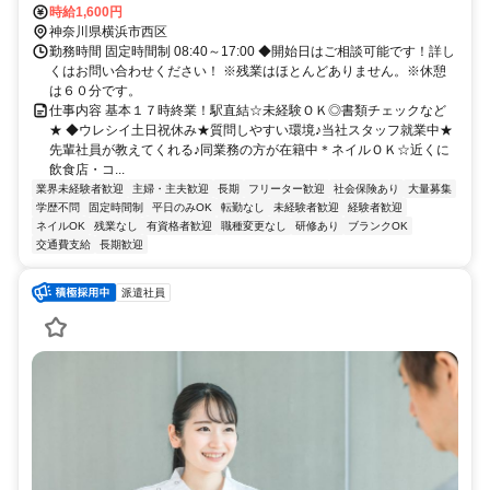
駅徒歩2分
時給1,600円
神奈川県横浜市西区
勤務時間 固定時間制 08:40～17:00 ◆開始日はご相談可能です！詳し
くはお問い合わせください！ ※残業はほとんどありません。※休憩
は６０分です。
仕事内容 基本１７時終業！駅直結☆未経験ＯＫ◎書類チェックなど
★ ◆ウレシイ土日祝休み★質問しやすい環境♪当社スタッフ就業中★
先輩社員が教えてくれる♪同業務の方が在籍中＊ネイルＯＫ☆近くに
飲食店・コ...
業界未経験者歓迎
主婦・主夫歓迎
長期
フリーター歓迎
社会保険あり
大量募集
学歴不問
固定時間制
平日のみOK
転勤なし
未経験者歓迎
経験者歓迎
ネイルOK
残業なし
有資格者歓迎
職種変更なし
研修あり
ブランクOK
交通費支給
長期歓迎
派遣社員