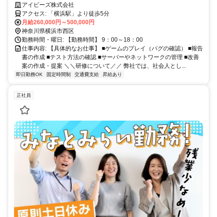
なたの好きを仕事にしませんか？
アイビーズ株式会社
アクセス: 「横浜駅」より徒歩5分
月給260,000円～500,000円
神奈川県横浜市西区
勤務時間・曜日: 【勤務時間】 9：00～18：00
仕事内容: 【具体的なお仕事】 ■ゲームのプレイ（バグの確認） ■報告
書の作成 ■テスト方法の確認 ■サーバーやネットワークの管理 ■改善
案の作成・提案 ＼＼研修について／／ 弊社では、社会人とし...
即日勤務OK
固定時間制
交通費支給
昇給あり
正社員