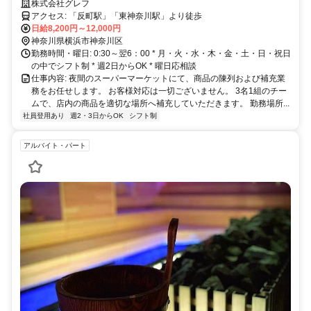
客ナシで黙々と作業できるお仕事です！
株式会社グレフ
アクセス: 「反町駅」「東神奈川駅」より徒歩
日給8,200円～12,000円
神奈川県横浜市神奈川区
勤務時間・曜日: 0:30～翌6：00 * 月・火・水・木・金・土・日・祝日
の中でシフト制 * 週2日からOK * 曜日応相談
仕事内容: 夜間のスーパーマーケットにて、商品の陳列および補充業
務をお任せします。 お客様対応は一切ございません。 3名1組のチー
ムで、店内の商品を適切な場所へ補充していただきます。 勤務場所...
社員登用あり
週2・3日からOK
シフト制
アルバイト・パート