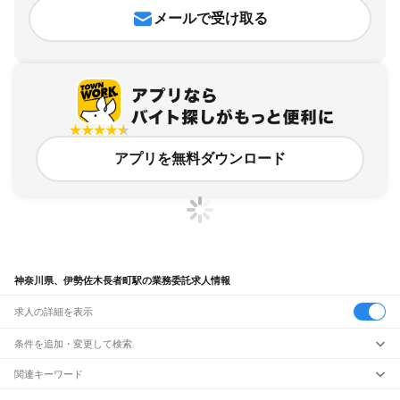
メールで受け取る
アプリを無料ダウンロード
神奈川県、伊勢佐木長者町駅の業務委託求人情報
求人の詳細を表示
条件を追加・変更して検索
市区町村を追加・変更
関連キーワード
完全在宅ワーク 全国
シール貼り 在宅
現在地周辺
ガチャガチャ
犬カフェ
神奈川県