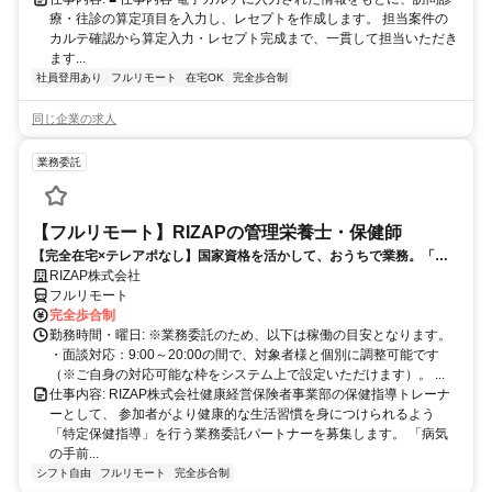
療・往診の算定項目を入力し、レセプトを作成します。 担当案件の
カルテ確認から算定入力・レセプト完成まで、一貫して担当いただき
ます...
社員登用あり
フルリモート
在宅OK
完全歩合制
同じ企業の求人
業務委託
【フルリモート】RIZAPの管理栄養士・保健師
【完全在宅×テレアポなし】国家資格を活かして、おうちで業務。「も
う一つの安心」を。主婦・Wワーカー活躍中！「平日の日中だけ」「夕
RIZAP株式会社
方以降の数時間だけ」など、生活リズムに合わせた時間調整が可能で
フルリモート
す。1件ごとの成果報酬型だから、頑張った分だけ手応えのある収入
完全歩合制
に。充実のサポート体制で、安心の在宅ワークを始めませんか？
勤務時間・曜日: ※業務委託のため、以下は稼働の目安となります。
・面談対応：9:00～20:00の間で、対象者様と個別に調整可能です
（※ご自身の対応可能な枠をシステム上で設定いただけます）。 ...
仕事内容: RIZAP株式会社健康経営保険者事業部の保健指導トレーナ
ーとして、 参加者がより健康的な生活習慣を身につけられるよう
「特定保健指導」を行う業務委託パートナーを募集します。 「病気
の手前...
シフト自由
フルリモート
完全歩合制