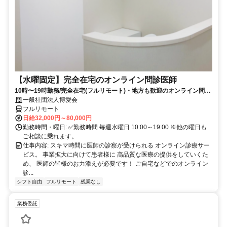
【水曜固定】完全在宅のオンライン問診医師
10時〜19時勤務/完全在宅(フルリモート)・地方も歓迎のオンライン問診
業務
一般社団法人博愛会
フルリモート
日給32,000円～80,000円
勤務時間・曜日: ✅勤務時間 毎週水曜日 10:00～19:00 ※他の曜日も
ご相談に乗れます。
仕事内容: スキマ時間に医師の診察が受けられる オンライン診療サー
ビス。 事業拡大に向けて患者様に 高品質な医療の提供をしていくた
め、 医師の皆様のお力添えが必要です！ ご自宅などでのオンライン
診...
シフト自由
フルリモート
残業なし
業務委託