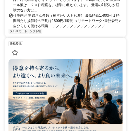
ール数は、２０件程度を、標準に考えています。 受電の対応しか経
験のない方は...
仕事内容 主婦さん多数（稼ぎたい人も歓迎） 最低時給1,400円 １時
間当たり換算時の平均は1800円/1時間 ＜リモートワーク×業務委託＞
自分らしく働ける環境！ ／／／／／／／／／／／／／／／...
フルリモート
シフト制
業務委託