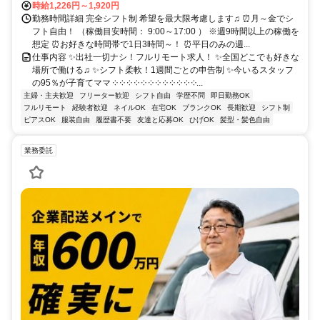
時給1,226円～1,920円
勤務時間詳細 完全シフト制 希望を最大限考慮します♫ ⏰月～金でシ
フト自由！ （稼働目安時間： 9:00～17:00 ） ※週9時間以上の稼働を
想定 ⏰お好きな時間帯で1日3時間～！ ⏰平日のみの週...
仕事内容 ✨出社一切ナシ！フルリモート求人！ ✨全国どこでも好きな
場所で働ける♫ ✨シフト柔軟！1週間ごとの申告制 ✨今いるスタッフ
の95％が子育てママ ༶ ༶ ༶ ༶ ༶ ༶ ༶ ༶ ༶ ༶ ༶ ༶...
主婦・主夫歓迎
フリーター歓迎
シフト自由
学歴不問
即日勤務OK
フルリモート
経験者歓迎
ネイルOK
在宅OK
ブランクOK
長期歓迎
シフト制
ピアスOK
服装自由
履歴書不要
友達と応募OK
ひげOK
髪型・髪色自由
業務委託