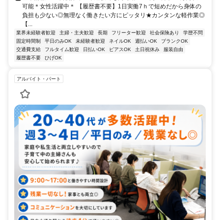
可能＊女性活躍中＊ 【履歴書不要】1日実働7ｈで短めだから身体の
負担も少ない◎無理なく働きたい方にピッタリ★カンタンな軽作業◎
【...
業界未経験者歓迎
主婦・主夫歓迎
長期
フリーター歓迎
社会保険あり
学歴不問
固定時間制
平日のみOK
未経験者歓迎
ネイルOK
週払いOK
ブランクOK
交通費支給
フルタイム歓迎
日払いOK
ピアスOK
土日祝休み
服装自由
履歴書不要
ひげOK
アルバイト・パート