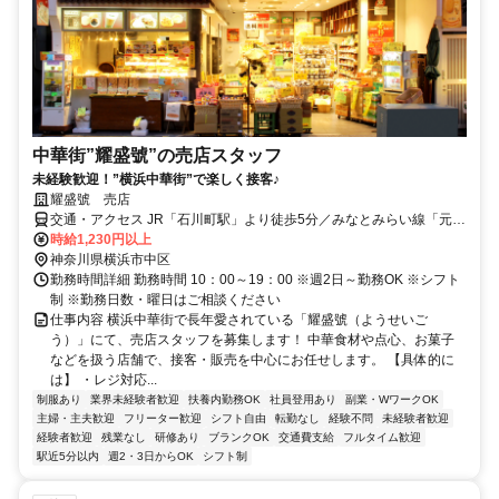
中華街”耀盛號”の売店スタッフ
未経験歓迎！”横浜中華街”で楽しく接客♪
耀盛號 売店
交通・アクセス JR「石川町駅」より徒歩5分／みなとみらい線「元
町・中華街駅」より徒歩10分
時給1,230円以上
神奈川県横浜市中区
勤務時間詳細 勤務時間 10：00～19：00 ※週2日～勤務OK ※シフト
制 ※勤務日数・曜日はご相談ください
仕事内容 横浜中華街で長年愛されている「耀盛號（ようせいご
う）」にて、売店スタッフを募集します！ 中華食材や点心、お菓子
などを扱う店舗で、接客・販売を中心にお任せします。 【具体的に
は】 ・レジ対応...
制服あり
業界未経験者歓迎
扶養内勤務OK
社員登用あり
副業・WワークOK
主婦・主夫歓迎
フリーター歓迎
シフト自由
転勤なし
経験不問
未経験者歓迎
経験者歓迎
残業なし
研修あり
ブランクOK
交通費支給
フルタイム歓迎
駅近5分以内
週2・3日からOK
シフト制