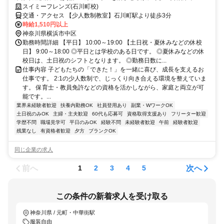
スイミーフレンズ(石川町校)
交通・アクセス 【少人数制教室】石川町駅より徒歩3分
時給1,510円以上
神奈川県横浜市中区
勤務時間詳細 【平日】 10:00～19:00 【土日祝・夏休みなどの休校
日】 9:00～18:00 ◎平日とは学校のある日です。 ◎夏休みなどの休
校日は、土日祝のシフトとなります。 ◎勤務日数に...
仕事内容 子どもたちの「できた！」を一緒に喜び、成長を支えるお
仕事です。 2:1の少人数制で、じっくり向き合える環境を整えていま
す。 保育士・教員免許などの資格を活かしながら、家庭と両立が可
能です。...
業界未経験者歓迎
扶養内勤務OK
社員登用あり
副業・WワークOK
土日祝のみOK
主婦・主夫歓迎
60代も応募可
資格取得支援あり
フリーター歓迎
学歴不問
職場見学可
平日のみOK
経験不問
未経験者歓迎
午前
経験者歓迎
残業なし
有資格者歓迎
夕方
ブランクOK
同じ企業の求人
前へ
次へ
1
2
3
4
5
この条件の新着求人を受け取る
神奈川県 / 元町・中華街駅
服装自由