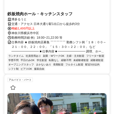
鉄板焼肉ホール・キッチンスタッフ
博多るうと
交通・アクセス 日本大通り駅1出口から徒歩約3分
時給1,400円以上
神奈川県横浜市中区
勤務時間詳細 例）18:00~21,22:00 等
仕事内容 ★ 鉄板焼肉店募集 ￣￣￣￣￣ 勤務シフト例「１８：００～
２１：００、２２：００」 「１５：３０～２２：００」 など
━━━━━━━━━ ■ 仕事内容 ■ ━━━━━━━━━ 調理、ホー...
ランチタイム
社員登用あり
副業・WワークOK
主婦・主夫歓迎
フリーター歓迎
学歴不問
平日のみOK
学生歓迎
転勤なし
経験不問
未経験者歓迎
経験者歓迎
オープニングスタッフ
まかないあり
長期歓迎
フルタイム歓迎
駅近5分以内
シフト制
ピアスOK
服装自由
アルバイト・パート