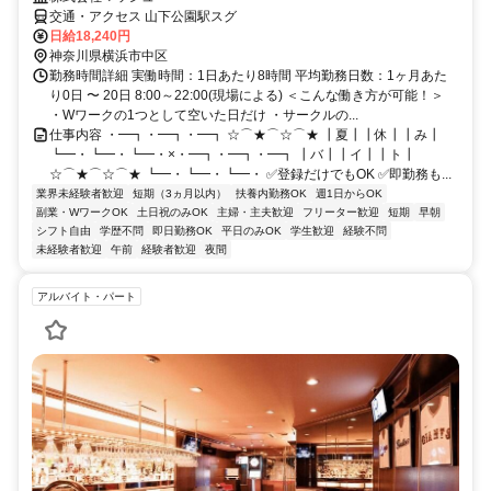
交通・アクセス 山下公園駅スグ
日給18,240円
神奈川県横浜市中区
勤務時間詳細 実働時間：1日あたり8時間 平均勤務日数：1ヶ月あた
り0日 〜 20日 8:00～22:00(現場による) ＜こんな働き方が可能！＞
・Wワークの1つとして空いた日だけ ・サークルの...
仕事内容 ・━┓・━┓・━┓ ☆⌒★⌒☆⌒★ ┃夏┃┃休┃┃み┃
┗━・┗━・┗━・×・━┓・━┓・━┓ ┃バ┃┃イ┃┃ト┃
☆⌒★⌒☆⌒★ ┗━・┗━・┗━・ ✅登録だけでもOK ✅即勤務も...
業界未経験者歓迎
短期（3ヵ月以内）
扶養内勤務OK
週1日からOK
副業・WワークOK
土日祝のみOK
主婦・主夫歓迎
フリーター歓迎
短期
早朝
シフト自由
学歴不問
即日勤務OK
平日のみOK
学生歓迎
経験不問
未経験者歓迎
午前
経験者歓迎
夜間
アルバイト・パート