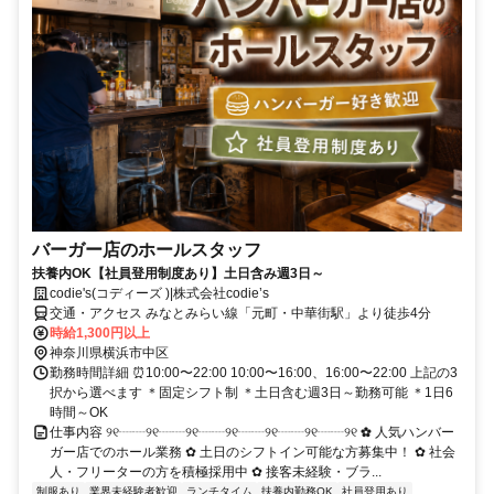
バーガー店のホールスタッフ
扶養内OK【社員登用制度あり】土日含み週3日～
codie's(コディーズ )|株式会社codie’s
交通・アクセス みなとみらい線「元町・中華街駅」より徒歩4分
時給1,300円以上
神奈川県横浜市中区
勤務時間詳細 ⏰10:00〜22:00 10:00〜16:00、16:00〜22:00 上記の3
択から選べます ＊固定シフト制 ＊土日含む週3日～勤務可能 ＊1日6
時間～OK
仕事内容 ୨୧┈┈୨୧┈┈୨୧┈┈୨୧┈┈୨୧┈┈୨୧┈┈୨୧ ✿ 人気ハンバー
ガー店でのホール業務 ✿ 土日のシフトイン可能な方募集中！ ✿ 社会
人・フリーターの方を積極採用中 ✿ 接客未経験・ブラ...
制服あり
業界未経験者歓迎
ランチタイム
扶養内勤務OK
社員登用あり