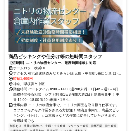
商品ピッキングや仕分け等の短時間スタッフ
【短時間】ニトリの物流センター、勤務時間柔軟に対応
ホームロジ 横浜DC
アクセス 横浜高速鉄道みなとみらい線 元町・中華街5番口(元町口)徒
歩約20分、横浜高速鉄道みなとみらい線 日本大通り4番口(大さん橋
時給1,400円
口)徒歩約32分、ＪＲ根岸線/ＪＲ京浜東北線 石川町元町口徒歩約32分
神奈川県横浜市中区
桜木町駅よりバス(みなと赤十字病院)徒歩10分
勤務時間 パートタイム 8:00～14:00 週20h未満・1日4h～週2～4日
勤務時間帯応相談・シフト制 ※1日8時間の週2日も勤務募集中！ 中
番 12:00～18:00 週20h未満・1日4...
仕事内容 ニトリの物流倉庫で、ニトリの商品を取り扱う仕事です。
コツコツモクモク作業をされる方歓迎！ 物流倉庫内で、商品のピッ
キング、仕分け、カゴ車搬入などの作業に従事していただきます。
未経験者でも...
制服あり
扶養内勤務OK
主婦・主夫歓迎
フリーター歓迎
学歴不問
学生歓迎
未経験者歓迎
交通費支給
長期歓迎
シフト制
社割あり