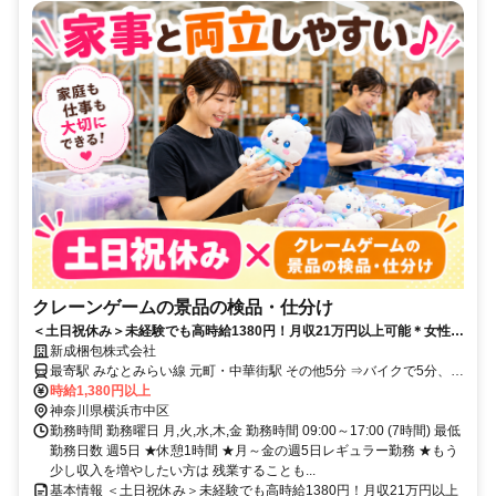
クレーンゲームの景品の検品・仕分け
＜土日祝休み＞未経験でも高時給1380円！月収21万円以上可能＊女性活
躍中＊
新成梱包株式会社
最寄駅 みなとみらい線 元町・中華街駅 その他5分 ⇒バイクで5分、自
転車で9分 ＪＲ根岸線 石川町駅 その他8分 ⇒バイクで8分、自転車で
時給1,380円以上
13分
神奈川県横浜市中区
勤務時間 勤務曜日 月,火,水,木,金 勤務時間 09:00～17:00 (7時間) 最低
勤務日数 週5日 ★休憩1時間 ★月～金の週5日レギュラー勤務 ★もう
少し収入を増やしたい方は 残業することも...
基本情報 ＜土日祝休み＞未経験でも高時給1380円！月収21万円以上