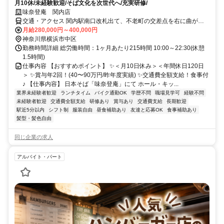
月10休/未経験歓迎/そば文化を次世代へ/充実研修/
味奈登庵 関内店
交通・アクセス 関内駅南口改札出て、不老町の交差点を右に曲がっ
て、左手
月給280,000円～400,000円
神奈川県横浜市中区
勤務時間詳細 総労働時間：1ヶ月あたり215時間 10:00～22:30(休憩
1.5時間)
仕事内容 【おすすめポイント】 ✨＜月10日休み＞＜年間休日120日
＞ ✨賞与年2回！(40〜90万円/昨年度実績) ✨交通費全額支給！食事付
♪ 【仕事内容】 日本そば「味奈登庵」にて ホール・キッ...
業界未経験者歓迎
ランチタイム
バイク通勤OK
学歴不問
職場見学可
経験不問
未経験者歓迎
交通費全額支給
研修あり
賞与あり
交通費支給
長期歓迎
駅近5分以内
シフト制
服装自由
昼食補助あり
友達と応募OK
食事補助あり
髪型・髪色自由
同じ企業の求人
アルバイト・パート