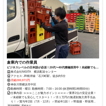
倉庫内での作業員
ビジネスレベルの日本語が必須！20代〜40代積極採用中！未経験でも年
収400万円も可能！
株式会社NIGITA 横浜配送センター
アクセス: JR根岸線「石川町駅」徒歩約5分
月給280,971円
神奈川県横浜市中区
勤務時間・曜日: 勤務時間：7:00～16:00 (休憩時間1時間00分)
仕事内容: ≫≫≫ここが魅力ポイント≪≪≪ ✅業界2位の安定企業！
✅未経験でも安心してスタート！ ✅月１万円の無遅刻無欠席手当あ
り！ ✅賞与年2回（7月・12月） ✅昇給年1回！ ✅即面接・即採用...
固定時間制
昇給あり