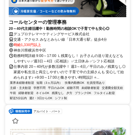
コールセンターの管理事務
20～40代主婦活躍中！勤務時間の相談OKで子育て中も安心◎
デュプロテレマーケティングサービス株式会社
交通・アクセス みなとみらい線「日本大通り駅」徒歩4分
時給1,330円以上
神奈川県横浜市中区
勤務時間詳細 9:00～17:00 Ｌ残業なし！ お子さんの送り迎えなども
しやすい♪ ✅週3日～4日（応相談） ✅土日休み ✅シフト応相談
仕事内容 20～40代が多数活躍中！ 週3～4日／平日のみ／残業なし◎
家庭や私生活と両立しやすいので 子育て中の主婦さんも 安心して始
められます♪ ⭐9:00～17:00と働きやすい時間設計 ⭐...
業界未経験者歓迎
短期（3ヵ月以内）
扶養内勤務OK
社員登用あり
主婦・主夫歓迎
学歴不問
平日のみOK
経験不問
未経験者歓迎
交通費全額支給
午前
経験者歓迎
ネイルOK
残業なし
夕方
ブランクOK
フルタイム歓迎
駅近5分以内
週2・3日からOK
シフト制
アルバイト・パート