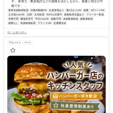
す。 保育士・教員免許などの資格を活かしながら、家庭と両立が可
能です。 ...
業界未経験者歓迎
扶養内勤務OK
社員登用あり
週1日からOK
副業・WワークOK
土日祝のみOK
主婦・主夫歓迎
60代も応募可
資格取得支援あり
フリーター歓迎
学歴不問
職場見学可
平日のみOK
経験不問
未経験者歓迎
経験者歓迎
残業なし
有資格者歓迎
ブランクOK
交通費支給
同じ企業の求人
アルバイト・パート