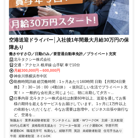
空港送迎ドライバー│入社後1年間最大月給30万円の保
障あり
働きやすさ◎／日勤のみ／要普通自動車免許／プライベート充実
北斗タクシー株式会社
交通・アクセス 根岸線 山手駅 車で10分
月給300,000円～600,000円
神奈川県横浜市中区
勤務時間詳細 総労働時間：1ヶ月あたり160時間 日勤 【月間24日乗
務】 7：30～16：00（4勤1休） ＜規則正しい生活でプライベート充
実！＞ 一般的な会社員と同じように、朝に出勤して夕方～...
仕事内容 北斗タクシー株式会社は創業60年以上、送迎を通してお客
様の期待を超えるサービスをお届けしています。 1ヶ月に1万件以上
の依頼をいただくなど、今なお需要は急増中。ビジネス出張や旅行な
ど、空港を...
制服あり
業界未経験者歓迎
ランチタイム
副業・WワークOK
主婦・主夫歓迎
60代も応募可
資格取得支援あり
フリーター歓迎
バイク通勤OK
学歴不問
車通勤OK
職場見学可
転勤なし
経験不問
英語
未経験者歓迎
住宅手当あり
午前
経験者歓迎
ネイルOK