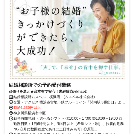
結婚相談所での予約受付業務
頑張りを還元★台本有で安心！未経験◎/ykhap2
結婚相談所ムスベル 横浜店 (ムスベル株式会社)
交通・アクセス 横浜市営地下鉄ブルーライン「関内駅 3番出口」より
徒歩8分 横浜駅／みなとみらい駅／戸部駅からもアクセス便利♪
時給1,230円以上
神奈川県横浜市中区
勤務時間詳細 ＜選べるシフト＞ ①10:00～17:00 ②13:00～19:00 ◎
勤務日数：1日6時間以上、週4日以上（希望シフト制）、扶養内勤務
NG ◎月に数回程度であれば土日休みも可♪ ◎原則...