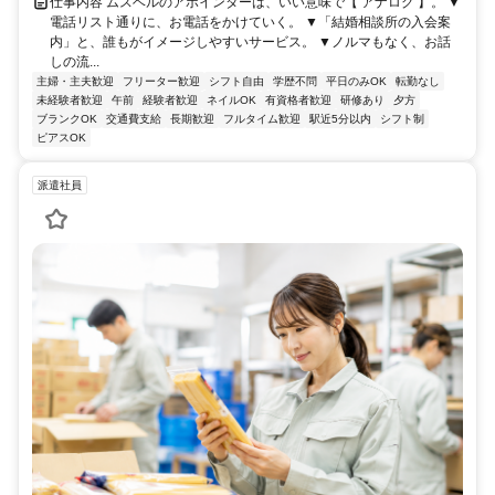
仕事内容 ムスベルのアポインターは、いい意味で【 アナログ 】。 ▼
電話リスト通りに、お電話をかけていく。 ▼「結婚相談所の入会案
内」と、誰もがイメージしやすいサービス。 ▼ノルマもなく、お話
しの流...
主婦・主夫歓迎
フリーター歓迎
シフト自由
学歴不問
平日のみOK
転勤なし
未経験者歓迎
午前
経験者歓迎
ネイルOK
有資格者歓迎
研修あり
夕方
ブランクOK
交通費支給
長期歓迎
フルタイム歓迎
駅近5分以内
シフト制
ピアスOK
派遣社員