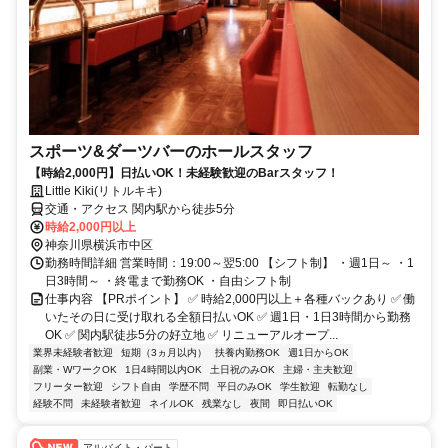
スポーツ&ダーツバーのホールスタッフ
【時給2,000円】日払いOK！未経験歓迎のBarスタッフ！
Little Kiki(リトルキキ)
交通・アクセス 関内駅から徒歩5分
時給2,000円以上
神奈川県横浜市中区
勤務時間詳細 営業時間：19:00～翌5:00 【シフト制】 ・週1日～ ・1
日3時間～ ・終電まで勤務OK ・自由シフト制
仕事内容 【PRポイント】 ✅ 時給2,000円以上＋各種バックあり ✅ 働
いたその日に受け取れる全額日払いOK ✅ 週1日・1日3時間から勤務
OK ✅ 関内駅徒歩5分の好立地 ✅ リニューアルオープ...
業界未経験者歓迎
短期（3ヵ月以内）
扶養内勤務OK
週1日からOK
副業・WワークOK
1日4時間以内OK
土日祝のみOK
主婦・主夫歓迎
フリーター歓迎
シフト自由
学歴不問
平日のみOK
学生歓迎
転勤なし
経験不問
未経験者歓迎
ネイルOK
残業なし
夜間
即日払いOK
アルバイト・パート