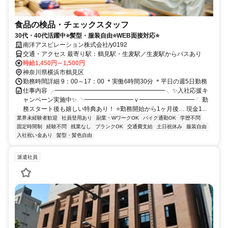
食品の検品・チェックスタッフ
30代・40代活躍中⭐髪型・服装自由⭐WEB面接対応⭐
南洋アスピレーション株式会社/y0192
交通・アクセス 最寄り駅：鶴見駅・生麦駅／生麦駅からバスあり
時給1,450円～1,500円
神奈川県横浜市鶴見区
勤務時間詳細 9：00～17：00 ＊実働6時間30分 ＊平日の週5日勤務
仕事内容 ╭━━━━━━━━━━━━━━━━━━╮ ✨入社応援キ
ャンペーン実施中✨ ╰━━━━━━━━ｖ━━━━━━━━━╯ 勤
務スタート後も嬉しい特典あり！ ⭐勤務開始から1ヶ月後… 現金1...
業界未経験者歓迎
社員登用あり
副業・WワークOK
バイク通勤OK
学歴不問
固定時間制
経験不問
残業なし
ブランクOK
交通費支給
土日祝休み
服装自由
入社祝い金あり
髪型・髪色自由
派遣社員