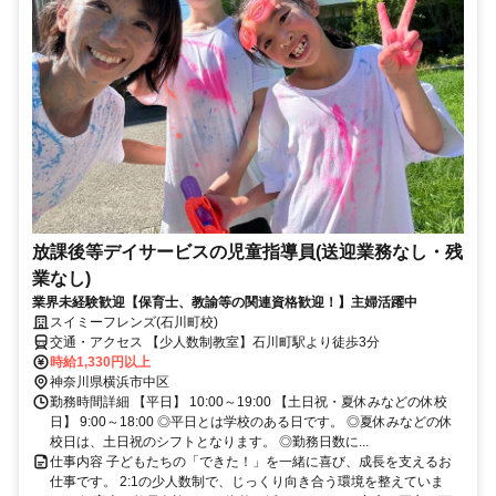
放課後等デイサービスの児童指導員(送迎業務なし・残
業なし)
業界未経験歓迎【保育士、教諭等の関連資格歓迎！】主婦活躍中
スイミーフレンズ(石川町校)
交通・アクセス 【少人数制教室】石川町駅より徒歩3分
時給1,330円以上
神奈川県横浜市中区
勤務時間詳細 【平日】 10:00～19:00 【土日祝・夏休みなどの休校
日】 9:00～18:00 ◎平日とは学校のある日です。 ◎夏休みなどの休
校日は、土日祝のシフトとなります。 ◎勤務日数に...
仕事内容 子どもたちの「できた！」を一緒に喜び、成長を支えるお
仕事です。 2:1の少人数制で、じっくり向き合う環境を整えていま