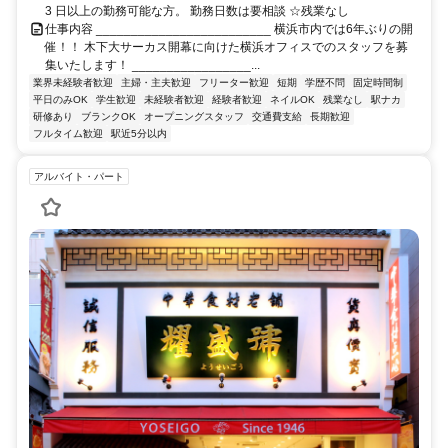
3 日以上の勤務可能な方。 勤務日数は要相談 ☆残業なし
仕事内容 _________________________ 横浜市内では6年ぶりの開
催！！ 木下大サーカス開幕に向けた横浜オフィスでのスタッフを募
集いたします！ _________________...
業界未経験者歓迎
主婦・主夫歓迎
フリーター歓迎
短期
学歴不問
固定時間制
平日のみOK
学生歓迎
未経験者歓迎
経験者歓迎
ネイルOK
残業なし
駅ナカ
研修あり
ブランクOK
オープニングスタッフ
交通費支給
長期歓迎
フルタイム歓迎
駅近5分以内
アルバイト・パート