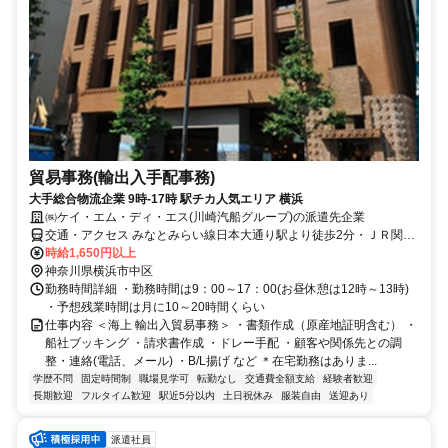
貿易事務(輸出入手配事務)
大手総合物流企業 9時-17時 駅チカ人気エリア 横浜
㈱ケイ・エム・ディ・エス(川崎汽船グループ)の派遣先企業
交通・アクセス みなとみらい線日本大通り駅より徒歩2分・ＪＲ関内
駅より徒歩8分
時給1,650円以上
神奈川県横浜市中区
勤務時間詳細 ・勤務時間は9：00～17：00(お昼休憩は12時～13時)
・予想残業時間は月に10～20時間くらい
仕事内容 ＜海上 輸出入貿易事務＞ ・書類作成（原産地証明含む） ・
船社ブッキング ・請求書作成 ・ドレー手配 ・顧客や関係先との調
整・連絡(電話、メール) ・B/L揚げ など ＊在宅勤務はありま...
学歴不問
固定時間制
職場見学可
転勤なし
交通費全額支給
経験者歓迎
長期歓迎
フルタイム歓迎
駅近5分以内
土日祝休み
服装自由
送迎あり
派遣社員