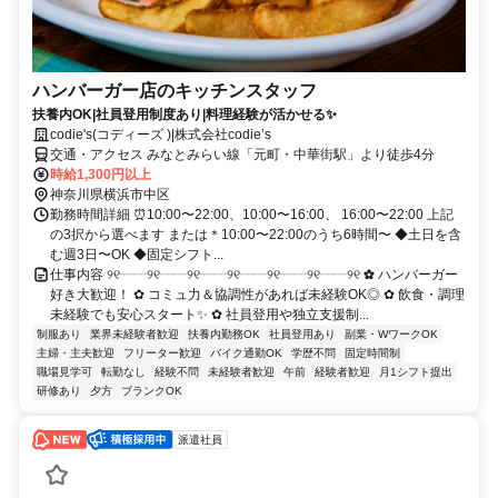
ハンバーガー店のキッチンスタッフ
扶養内OK|社員登用制度あり|料理経験が活かせる✨
codie's(コディーズ )|株式会社codie’s
交通・アクセス みなとみらい線「元町・中華街駅」より徒歩4分
時給1,300円以上
神奈川県横浜市中区
勤務時間詳細 ⏰10:00〜22:00、10:00〜16:00、 16:00〜22:00 上記
の3択から選べます または＊10:00〜22:00のうち6時間〜 ◆土日を含
む週3日〜OK ◆固定シフト...
仕事内容 ୨୧┈┈୨୧┈┈୨୧┈┈୨୧┈┈୨୧┈┈୨୧┈┈୨୧ ✿ ハンバーガー
好き大歓迎！ ✿ コミュ力＆協調性があれば未経験OK◎ ✿ 飲食・調理
未経験でも安心スタート✨ ✿ 社員登用や独立支援制...
制服あり
業界未経験者歓迎
扶養内勤務OK
社員登用あり
副業・WワークOK
主婦・主夫歓迎
フリーター歓迎
バイク通勤OK
学歴不問
固定時間制
職場見学可
転勤なし
経験不問
未経験者歓迎
午前
経験者歓迎
月1シフト提出
研修あり
夕方
ブランクOK
派遣社員