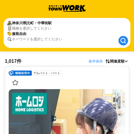
神奈川県
神奈川県
元町・中華街駅
元町・中華街駅
職種を選択してください
服装自由
服装自由
キーワードを選択してください
1,017件
条件保存
関連度順
アルバイト・パート