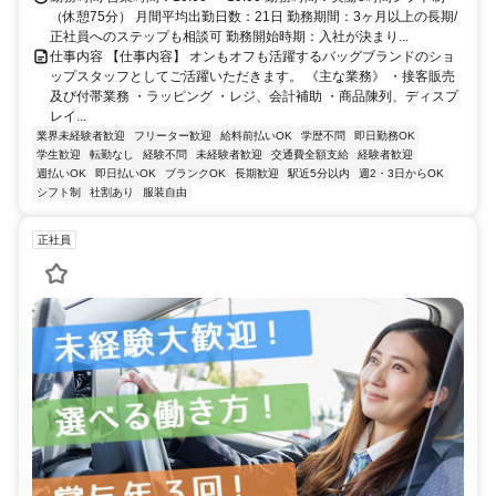
（休憩75分） 月間平均出勤日数：21日 勤務期間：3ヶ月以上の長期/
正社員へのステップも相談可 勤務開始時期：入社が決まり...
仕事内容 【仕事内容】 オンもオフも活躍するバッグブランドのショ
ップスタッフとしてご活躍いただきます。 《主な業務》 ・接客販売
及び付帯業務 ・ラッピング ・レジ、会計補助 ・商品陳列、ディスプ
レイ...
業界未経験者歓迎
フリーター歓迎
給料前払いOK
学歴不問
即日勤務OK
学生歓迎
転勤なし
経験不問
未経験者歓迎
交通費全額支給
経験者歓迎
週払いOK
即日払いOK
ブランクOK
長期歓迎
駅近5分以内
週2・3日からOK
シフト制
社割あり
服装自由
正社員