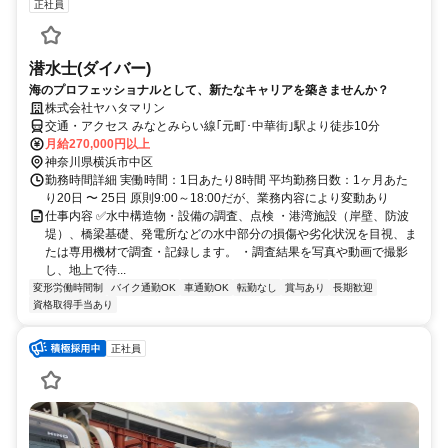
正社員
潜水士(ダイバー)
海のプロフェッショナルとして、新たなキャリアを築きませんか？
株式会社ヤハタマリン
交通・アクセス みなとみらい線｢元町･中華街｣駅より徒歩10分
月給270,000円以上
神奈川県横浜市中区
勤務時間詳細 実働時間：1日あたり8時間 平均勤務日数：1ヶ月あた
り20日 〜 25日 原則9:00～18:00だが、業務内容により変動あり
仕事内容 ✅水中構造物・設備の調査、点検 ・港湾施設（岸壁、防波
堤）、橋梁基礎、発電所などの水中部分の損傷や劣化状況を目視、ま
たは専用機材で調査・記録します。 ・調査結果を写真や動画で撮影
し、地上で待...
変形労働時間制
バイク通勤OK
車通勤OK
転勤なし
賞与あり
長期歓迎
資格取得手当あり
正社員