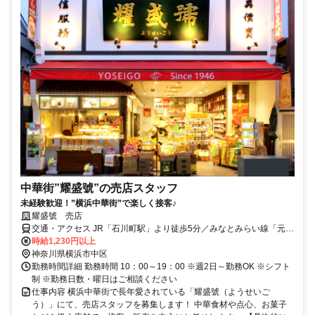
中華街”耀盛號”の売店スタッフ
未経験歓迎！”横浜中華街”で楽しく接客♪
耀盛號 売店
交通・アクセス JR「石川町駅」より徒歩5分／みなとみらい線「元
町・中華街駅」より徒歩10分
時給1,230円以上
神奈川県横浜市中区
勤務時間詳細 勤務時間 10：00～19：00 ※週2日～勤務OK ※シフト
制 ※勤務日数・曜日はご相談ください
仕事内容 横浜中華街で長年愛されている「耀盛號（ようせいご
う）」にて、売店スタッフを募集します！ 中華食材や点心、お菓子