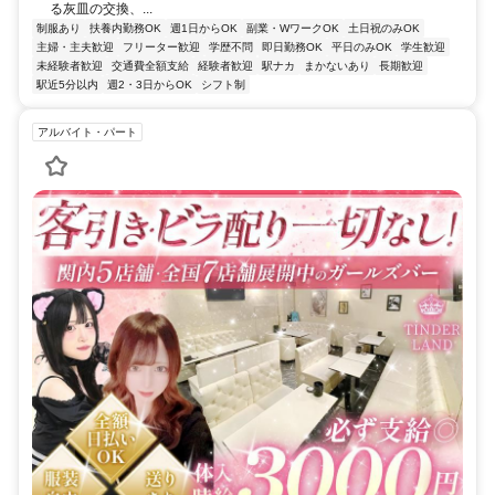
る灰皿の交換、...
制服あり
扶養内勤務OK
週1日からOK
副業・WワークOK
土日祝のみOK
主婦・主夫歓迎
フリーター歓迎
学歴不問
即日勤務OK
平日のみOK
学生歓迎
未経験者歓迎
交通費全額支給
経験者歓迎
駅ナカ
まかないあり
長期歓迎
駅近5分以内
週2・3日からOK
シフト制
アルバイト・パート