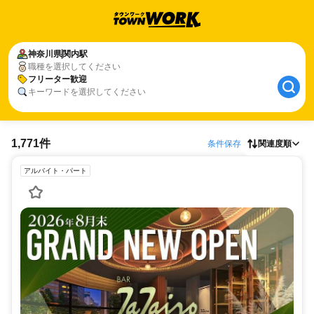
神奈川県
関内駅
職種を選択してください
フリーター歓迎
キーワードを選択してください
1,771件
条件保存
関連度順
アルバイト・パート