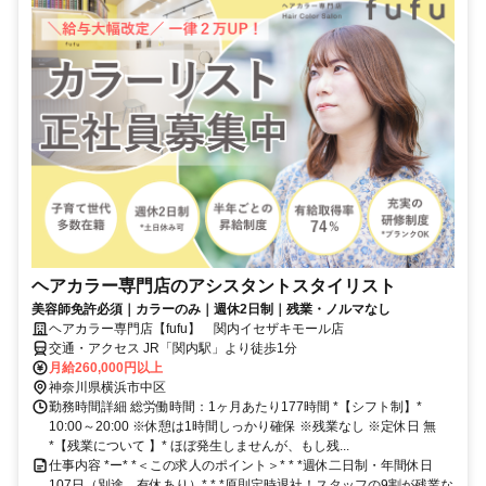
ヘアカラー専門店のアシスタントスタイリスト
美容師免許必須｜カラーのみ｜週休2日制｜残業・ノルマなし
ヘアカラー専門店【fufu】 関内イセザキモール店
交通・アクセス JR「関内駅」より徒歩1分
月給260,000円以上
神奈川県横浜市中区
勤務時間詳細 総労働時間：1ヶ月あたり177時間 *【シフト制】*
10:00～20:00 ※休憩は1時間しっかり確保 ※残業なし ※定休日 無
*【残業について 】* ほぼ発生しませんが、もし残...
仕事内容 *ー* *＜この求人のポイント＞* * *週休二日制・年間休日
107日（別途、有休あり）* * *原則定時退社！スタッフの9割が残業な