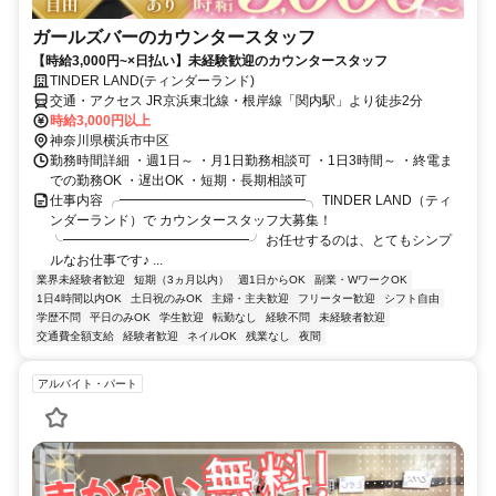
ガールズバーのカウンタースタッフ
【時給3,000円~×日払い】未経験歓迎のカウンタースタッフ
TINDER LAND(ティンダーランド)
交通・アクセス JR京浜東北線・根岸線「関内駅」より徒歩2分
時給3,000円以上
神奈川県横浜市中区
勤務時間詳細 ・週1日～ ・月1日勤務相談可 ・1日3時間～ ・終電ま
での勤務OK ・遅出OK ・短期・長期相談可
仕事内容 ╭━━━━━━━━━━━━━━╮ TINDER LAND（ティ
ンダーランド）で カウンタースタッフ大募集！
╰━━━━━━━━━━━━━━╯ お任せするのは、とてもシンプ
ルなお仕事です♪ ...
業界未経験者歓迎
短期（3ヵ月以内）
週1日からOK
副業・WワークOK
1日4時間以内OK
土日祝のみOK
主婦・主夫歓迎
フリーター歓迎
シフト自由
学歴不問
平日のみOK
学生歓迎
転勤なし
経験不問
未経験者歓迎
交通費全額支給
経験者歓迎
ネイルOK
残業なし
夜間
アルバイト・パート