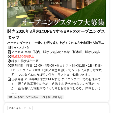
関内|2026年8月末にOPENするBARのオープニングス
タッフ
バーテンダーとして一緒にお店を盛り上げてくれる方★未経験も歓迎！
週1日・4時間～OK！髪色・ネイル自由！
Bar なないろ
アクセス: 各線「関内」駅から徒歩5分 各線「桜木町」駅から徒歩13
分
時給2,000円以上
神奈川県横浜市中区
勤務時間・曜日: 19:00～翌6:00 ■自由シフト制 ■週1日・1日4時間～
OK フルタイム（実働8時間／休憩1時間）でシフトに入れる方大歓
迎！ フルタイムの方は賄い付き、ラストまで勤務できる...
仕事内容: 2026年8月末にOPENする ダイニングバーでのお仕事で
す！ 現在内装工事中のため、 内装をお見せ出来ないのが残念です
が… 落ち着いた雰囲気でゆったりとお酒を愉しめる、 関内という
エ...
週1日からOK
シフト自由
シフト制
昇給あり
アルバイト・パート