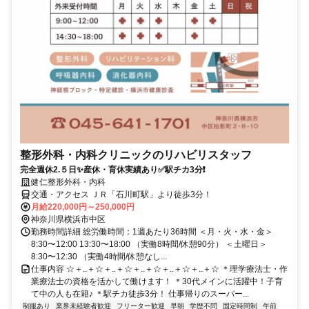
整形外科・内科クリニックのリハビリスタッフ
完全週休2.５日✨産休・育休実績あり✅駅チカ3分❗
健仁整形外科・内科
交通・アクセス ＪＲ「石川町駅」より徒歩3分！
月給220,000円～250,000円
神奈川県横浜市中区
勤務時間詳細 総労働時間：1週あたり36時間 ＜月・火・水・金＞
8:30〜12:00 13:30〜18:00 （実働8時間/休憩90分） ＜土曜日＞
8:30〜12:30 （実働4時間/休憩なし...
仕事内容 ☆＋..＋☆＋..＋☆＋..＋☆＋..＋☆＋..＋☆ ＊理学療法士・作
業療法士の資格を活かして働けます！ ＊30代メインに活躍中！子育
て中の人も在籍♪ ＊駅チカ徒歩3分！ 仕事帰りのスーパー...
制服あり
業界未経験者歓迎
フリーター歓迎
早朝
学歴不問
固定時間制
午前