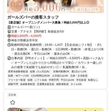
ガールズバーの接客スタッフ
【新店舗】オープニングメンバー大募集！時給3,000円以上◎
ガールズバー凜(リン)
交通・アクセス 【関内駅】各線徒歩5分
時給3,000円～4,500円
神奈川県横浜市中区
勤務時間詳細 勤務時間：19:00～LAST 【完全自由シフト制】 ・月1
日～勤務OK ・週1日～勤務OK ・1日3時間～勤務OK ・終電上がりOK
・遅出出勤OK ・平日のみOK ・週末のみOK ・...
仕事内容 【PRポイント】 ✅ 時給3,000円～4,500円＋高額バックあり
✅ オープンしたばかりだから同期ばかりで安心 ✅ カウンター越しの
みの接客で未経験でも始めやすい◎ ✅ 私服勤務OK！自...
業界未経験者歓迎
短期（3ヵ月以内）
扶養内勤務OK
週1日からOK
副業・WワークOK
1日4時間以内OK
土日祝のみOK
主婦・主夫歓迎
フリーター歓迎
短期
シフト自由
学歴不問
平日のみOK
学生歓迎
転勤なし
経験不問
未経験者歓迎
交通費全額支給
経験者歓迎
ネイルOK
正社員