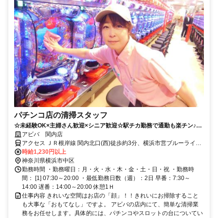
パチンコ店の清掃スタッフ
☆未経験OK×主婦さん歓迎×シニア歓迎☆駅チカ勤務で通勤も楽チン♪積
極採用中
アビバ 関内店
アクセス ＪＲ根岸線 関内北口(西)徒歩約3分、横浜市営ブルーライン
関内北口(西)徒歩約3分、横浜市営ブルーライン 伊勢佐木長者町3A口
時給1,230円以上
徒歩約6分
神奈川県横浜市中区
勤務時間 ・勤務曜日：月・火・水・木・金・土・日・祝 ・勤務時
間： [1] 07:30～20:00 ・最低勤務日数（週）：2日 早番：7:30～
14:00 遅番：14:00～20:00 休憩1Ｈ
仕事内容 きれいな空間はお店の「顔」！！きれいにお掃除すること
も大事な「おもてなし」ですよ。 アビバの店内にて、簡単な清掃業
務をお任せします。具体的には、パチンコやスロットの台についてい