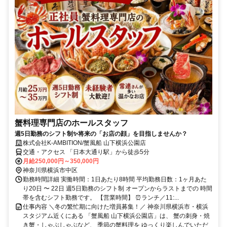
蟹料理専門店のホールスタッフ
週5日勤務のシフト制✨将来の「お店の顔」を目指しませんか？
株式会社K-AMBITION/蟹風船 山下横浜公園店
交通・アクセス 「日本大通り駅」から徒歩5分
月給250,000円～350,000円
神奈川県横浜市中区
勤務時間詳細 実働時間：1日あたり8時間 平均勤務日数：1ヶ月あた
り20日 〜 22日 週5日勤務のシフト制 オープンからラストまでの 時間
帯を含むシフト勤務です。 【営業時間】 ⏰ランチ／11:...
仕事内容 ＼冬の繁忙期に向けた増員募集！／ 神奈川県横浜市・横浜
スタジアム近くにある 「蟹風船 山下横浜公園店」は、 蟹の刺身・焼
き蟹・しゃぶしゃぶなど、 季節の蟹料理を ゆっくり楽しんでいただ