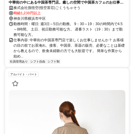
中華街の中にある中国茶専門店。癒しの空間で中国茶カフェのお仕事で
す。中国茶知らなくてもOK！週3～勤務可
株式会社孫悟空(悟空茶荘)ごくうちゃそう
時給1,230円以上
神奈川県横浜市中区
勤務時間・曜日: 週3日～5日の勤務。 9：30～19：30の時間内で4.5
～8時間。 土日、祝日勤務可能な方。 遅番ラスト（19：30）まで勤
務可能な方。
仕事内容: 中華街の中国茶専門店で楽しくお仕事しませんか？ お客様
の目の前でお茶淹れ、接客、中国茶、茶器の販売、必要なことは基礎
から教えるので、飲食未経験の方でも大歓迎です。 簡単な作業から
始め...
社員登用あり
シフト自由
シフト制
アルバイト・パート