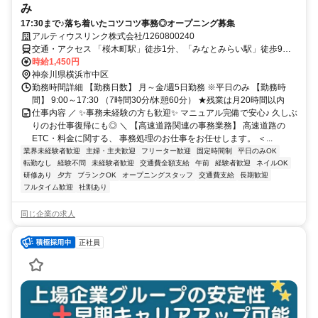
み
17:30まで♪落ち着いたコツコツ事務◎オープニング募集
アルティウスリンク株式会社/1260800240
交通・アクセス 「桜木町駅」徒歩1分、「みなとみらい駅」徒歩9分
★交通費実費支給※社内規定あり★
時給1,450円
神奈川県横浜市中区
勤務時間詳細 【勤務日数】 月～金/週5日勤務 ※平日のみ 【勤務時
間】 9:00～17:30 （7時間30分/休憩60分） ★残業は月20時間以内
仕事内容 ／ ✨事務未経験の方も歓迎✨ マニュアル完備で安心♪ 久しぶ
りのお仕事復帰にも◎ ＼ 【高速道路関連の事務業務】 高速道路の
ETC・料金に関する、 事務処理のお仕事をお任せします。 ＜...
業界未経験者歓迎
主婦・主夫歓迎
フリーター歓迎
固定時間制
平日のみOK
転勤なし
経験不問
未経験者歓迎
交通費全額支給
午前
経験者歓迎
ネイルOK
研修あり
夕方
ブランクOK
オープニングスタッフ
交通費支給
長期歓迎
フルタイム歓迎
社割あり
同じ企業の求人
正社員