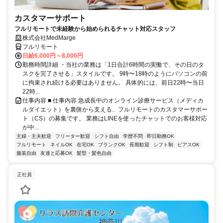
カスタマーサポート
フルリモートで未経験から始められるチャット対応スタッフ
株式会社MedMarge
フルリモート
日給6,000円～8,000円
勤務時間詳細 ・当社の業務は「1日合計6時間の実働で、その日のタ
スクを完了させる」スタイルです。 9時〜18時のようにパソコンの前
に拘束され続ける必要はありません。 具体的には、前日22時〜当日
22時...
仕事内容 ■ 仕事内容 急成長中のオンライン診療サービス（メディカ
ルダイエット）を裏側から支える、フルリモートのカスタマーサポー
ト（CS）の募集です。 業務はLINEを使ったチャットでのお客様対応
が中...
主婦・主夫歓迎
フリーター歓迎
シフト自由
学歴不問
即日勤務OK
フルリモート
ネイルOK
在宅OK
ブランクOK
長期歓迎
シフト制
ピアスOK
服装自由
友達と応募OK
髪型・髪色自由
正社員