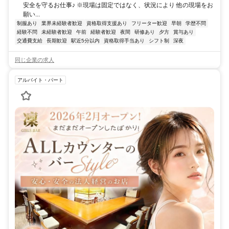
安全を守るお仕事♪ ※現場は固定ではなく、状況により 他の現場をお
願い...
制服あり
業界未経験者歓迎
資格取得支援あり
フリーター歓迎
早朝
学歴不問
経験不問
未経験者歓迎
午前
経験者歓迎
夜間
研修あり
夕方
賞与あり
交通費支給
長期歓迎
駅近5分以内
資格取得手当あり
シフト制
深夜
同じ企業の求人
アルバイト・パート