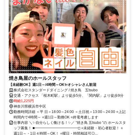
焼き鳥屋のホールスタッフ
【未経験OK】週1日～/4時間～OK✨オシャレさん歓迎
株式会社スタンダードダイニング / 焼き鳥 五tsubo
交通・アクセス 「桜木町駅」より徒歩5分、「関内駅」より徒歩9分
時給1,225円
神奈川県横浜市中区
勤務時間詳細 ＜平 日＞18:00～24:00 ＜土日祝＞13:00～24:00 ⭐上記
時間内で4時間～ ⭐週1日～勤務OK ⭐終電考慮します
仕事内容 ＼✨自分らしく働ける！✨／ ”焼き鳥 五tsubo ”の ホールスタ
ッフ募集！ ■━━━━━━━━━━━━□ ⭐未経験・初心者歓迎！ ⭐
週1日～・1日４時間～OK！ ⭐曜日・時間相談可◎...