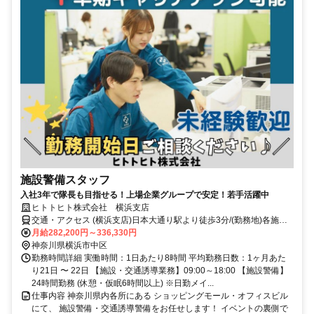
施設警備スタッフ
入社3年で隊長も目指せる！上場企業グループで安定！若手活躍中
ヒトトヒト株式会社 横浜支店
交通・アクセス (横浜支店)日本大通り駅より徒歩3分/(勤務地)各施設
駅より徒歩1～10分
月給282,200円～336,330円
神奈川県横浜市中区
勤務時間詳細 実働時間：1日あたり8時間 平均勤務日数：1ヶ月あた
り21日 〜 22日 【施設・交通誘導業務】09:00～18:00 【施設警備】
24時間勤務 (休憩・仮眠6時間以上) ※日勤メイ...
仕事内容 神奈川県内各所にある ショッピングモール・オフィスビル
にて、 施設警備・交通誘導警備をお任せします！ イベントの裏側で