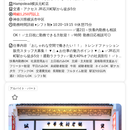
Hampstead横浜元町店
交通・アクセス JR石川町駅から徒歩5分
時給1,250円以上
神奈川県横浜市中区
勤務時間詳細 ♦シフト制♦ 10:20~19:15 ※休憩75分
――――――――――――――――― ✅週2日～扶養内勤務も相談
OK！ ✅土日祝に勤務できる方歓迎！ ✅時間･勤務日応相談可◎
――――...
仕事内容 「おしゃれな空間で働きたい！！」 トレンドファッション
販売スタッフ大募集！ ▼△▲お仕事の魅力ポイント▼△▲ ✅JR石川
町駅から徒歩5分！通勤ラクラク♪ ✅最大40%オフの社員割引！ ✅ト...
扶養内勤務OK
社員登用あり
土日祝のみOK
主婦・主夫歓迎
資格取得支援あり
フリーター歓迎
平日のみOK
未経験者歓迎
午前
経験者歓迎
ネイルOK
駅ナカ
夕方
ブランクOK
交通費支給
長期歓迎
フルタイム歓迎
駅近5分以内
週2・3日からOK
シフト制
アルバイト・パート