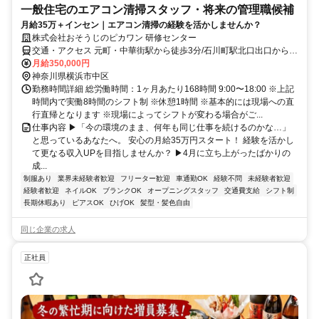
一般住宅のエアコン清掃スタッフ・将来の管理職候補
月給35万＋インセン｜エアコン清掃の経験を活かしませんか？
株式会社おそうじのピカワン 研修センター
交通・アクセス 元町・中華街駅から徒歩3分/石川町駅北口出口から徒
歩約7分
月給350,000円
神奈川県横浜市中区
勤務時間詳細 総労働時間：1ヶ月あたり168時間 9:00〜18:00 ※上記
時間内で実働8時間のシフト制 ※休憩1時間 ※基本的には現場への直
行直帰となります ※現場によってシフトが変わる場合がご...
仕事内容 ▶︎「今の環境のまま、何年も同じ仕事を続けるのかな…」
と思っているあなたへ。 安心の月給35万円スタート！ 経験を活かし
て更なる収入UPを目指しませんか？ ▶︎4月に立ち上がったばかりの
成...
制服あり
業界未経験者歓迎
フリーター歓迎
車通勤OK
経験不問
未経験者歓迎
経験者歓迎
ネイルOK
ブランクOK
オープニングスタッフ
交通費支給
シフト制
長期休暇あり
ピアスOK
ひげOK
髪型・髪色自由
同じ企業の求人
正社員