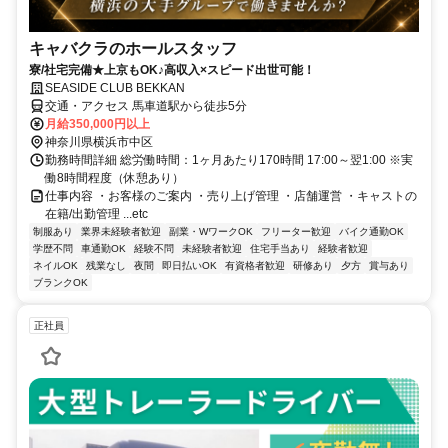
キャバクラのホールスタッフ
寮/社宅完備★上京もOK♪高収入×スピード出世可能！
SEASIDE CLUB BEKKAN
交通・アクセス 馬車道駅から徒歩5分
月給350,000円以上
神奈川県横浜市中区
勤務時間詳細 総労働時間：1ヶ月あたり170時間 17:00～翌1:00 ※実
働8時間程度（休憩あり）
仕事内容 ・お客様のご案内 ・売り上げ管理 ・店舗運営 ・キャストの
在籍/出勤管理 ...etc
制服あり
業界未経験者歓迎
副業・WワークOK
フリーター歓迎
バイク通勤OK
学歴不問
車通勤OK
経験不問
未経験者歓迎
住宅手当あり
経験者歓迎
ネイルOK
残業なし
夜間
即日払いOK
有資格者歓迎
研修あり
夕方
賞与あり
ブランクOK
正社員