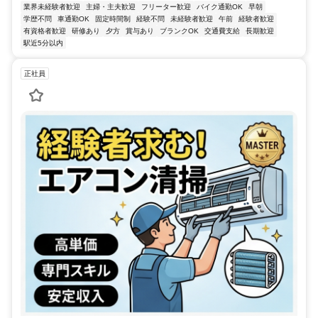
業界未経験者歓迎
主婦・主夫歓迎
フリーター歓迎
バイク通勤OK
早朝
学歴不問
車通勤OK
固定時間制
経験不問
未経験者歓迎
午前
経験者歓迎
有資格者歓迎
研修あり
夕方
賞与あり
ブランクOK
交通費支給
長期歓迎
駅近5分以内
正社員