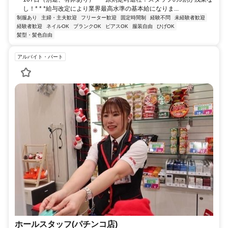
し！* * *給与改定により業界最高水準の基本給になりま...
制服あり
主婦・主夫歓迎
フリーター歓迎
固定時間制
経験不問
未経験者歓迎
経験者歓迎
ネイルOK
ブランクOK
ピアスOK
服装自由
ひげOK
髪型・髪色自由
アルバイト・パート
ホールスタッフ(パチンコ店)