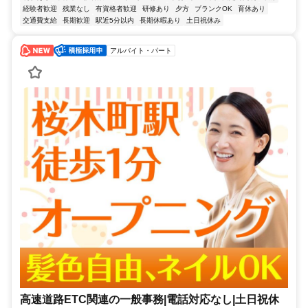
経験者歓迎
残業なし
有資格者歓迎
研修あり
夕方
ブランクOK
育休あり
交通費支給
長期歓迎
駅近5分以内
長期休暇あり
土日祝休み
アルバイト・パート
高速道路ETC関連の一般事務|電話対応なし|土日祝休