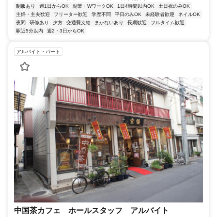
制服あり
週1日からOK
副業・WワークOK
1日4時間以内OK
土日祝のみOK
主婦・主夫歓迎
フリーター歓迎
学歴不問
平日のみOK
未経験者歓迎
ネイルOK
夜間
研修あり
夕方
交通費支給
まかないあり
長期歓迎
フルタイム歓迎
駅近5分以内
週2・3日からOK
アルバイト・パート
中国茶カフェ ホールスタッフ アルバイト