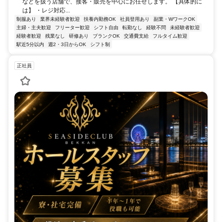
などを扱う店舗で、接客・販売を中心にお任せします。 【具体的に
は】 ・レジ対応...
制服あり
業界未経験者歓迎
扶養内勤務OK
社員登用あり
副業・WワークOK
主婦・主夫歓迎
フリーター歓迎
シフト自由
転勤なし
経験不問
未経験者歓迎
経験者歓迎
残業なし
研修あり
ブランクOK
交通費支給
フルタイム歓迎
駅近5分以内
週2・3日からOK
シフト制
正社員