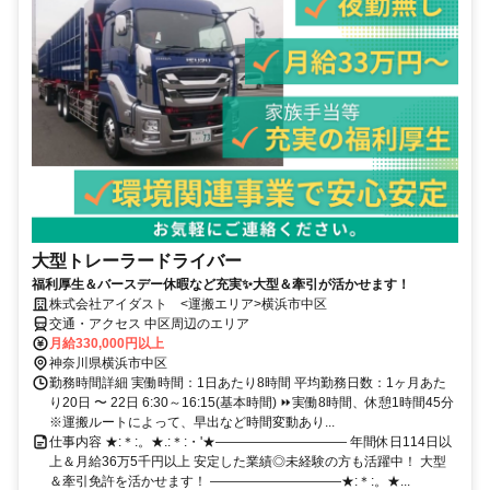
大型トレーラードライバー
福利厚生＆バースデー休暇など充実✨大型＆牽引が活かせます！
株式会社アイダスト <運搬エリア>横浜市中区
交通・アクセス 中区周辺のエリア
月給330,000円以上
神奈川県横浜市中区
勤務時間詳細 実働時間：1日あたり8時間 平均勤務日数：1ヶ月あた
り20日 〜 22日 6:30～16:15(基本時間) ⏩実働8時間、休憩1時間45分
※運搬ルートによって、早出など時間変動あり...
仕事内容 ★:＊:。★.:＊:・'★―――――――――― 年間休日114日以
上＆月給36万5千円以上 安定した業績◎未経験の方も活躍中！ 大型
＆牽引免許を活かせます！ ――――――――――★:＊:。★...