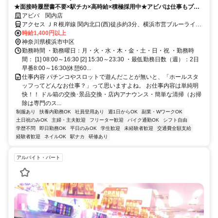
★面接時履歴書不要×駅チカ×高時給×積極採用中★アビバは仕事もプラ
イベートも一生懸命です♪
アビバ 関内店
アクセス ＪＲ根岸線 関内北口(西)徒歩約3分、横浜市営ブルーライン
関内北口(西)徒歩約3分、横浜市営ブルーライン 伊勢佐木長者町3A口
時給1,400円以上
徒歩約6分
神奈川県横浜市中区
勤務時間 ・勤務曜日：月・火・水・木・金・土・日・祝 ・勤務時
間： [1] 08:00～16:30 [2] 15:30～23:30 ・最低勤務日数（週）：2日
早番8:00～16:30(休憩60...
仕事内容 パチンコやスロットで遊んだことが無いと、「ホールスタ
ッフってどんなお仕事？」って思いますよね。 お仕事内容は単純明
快！！ ドル箱の交換･景品交換・店内アナウンス・簡単な清掃（お掃
除は専門のス...
制服あり
扶養内勤務OK
社員登用あり
週1日からOK
副業・WワークOK
土日祝のみOK
主婦・主夫歓迎
フリーター歓迎
バイク通勤OK
シフト自由
学歴不問
即日勤務OK
平日のみOK
学生歓迎
未経験者歓迎
交通費全額支給
経験者歓迎
ネイルOK
駅ナカ
研修あり
アルバイト・パート