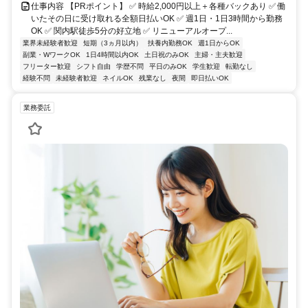
仕事内容 【PRポイント】 ✅ 時給2,000円以上＋各種バックあり ✅ 働
いたその日に受け取れる全額日払いOK ✅ 週1日・1日3時間から勤務
OK ✅ 関内駅徒歩5分の好立地 ✅ リニューアルオープ...
業界未経験者歓迎
短期（3ヵ月以内）
扶養内勤務OK
週1日からOK
副業・WワークOK
1日4時間以内OK
土日祝のみOK
主婦・主夫歓迎
フリーター歓迎
シフト自由
学歴不問
平日のみOK
学生歓迎
転勤なし
経験不問
未経験者歓迎
ネイルOK
残業なし
夜間
即日払いOK
業務委託