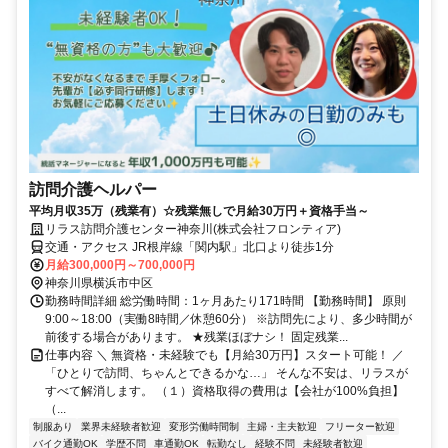
訪問介護ヘルパー
平均月収35万（残業有）☆残業無しで月給30万円＋資格手当～
リラス訪問介護センター神奈川(株式会社フロンティア)
交通・アクセス JR根岸線「関内駅」北口より徒歩1分
月給300,000円～700,000円
神奈川県横浜市中区
勤務時間詳細 総労働時間：1ヶ月あたり171時間 【勤務時間】 原則
9:00～18:00（実働8時間／休憩60分） ※訪問先により、多少時間が
前後する場合があります。 ★残業ほぼナシ！ 固定残業...
仕事内容 ＼ 無資格・未経験でも【月給30万円】スタート可能！ ／
「ひとりで訪問、ちゃんとできるかな…」 そんな不安は、リラスが
すべて解消します。 （１）資格取得の費用は【会社が100%負担】
（...
制服あり
業界未経験者歓迎
変形労働時間制
主婦・主夫歓迎
フリーター歓迎
バイク通勤OK
学歴不問
車通勤OK
転勤なし
経験不問
未経験者歓迎