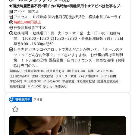
★面接時履歴書不要×駅チカ×高時給×積極採用中★アビバは仕事もプラ
イベートも一生懸命です♪
アビバ 関内店
アクセス ＪＲ根岸線 関内北口(西)徒歩約3分、横浜市営ブルーライン
関内北口(西)徒歩約3分、横浜市営ブルーライン 伊勢佐木長者町3A口
時給1,400円以上
徒歩約6分
神奈川県横浜市中区
勤務時間 ・勤務曜日：月・火・水・木・金・土・日・祝 ・勤務時
間： [1] 08:00～16:30 [2] 15:30～23:30 ・最低勤務日数（週）：2日
早番8:00～16:30(休憩60...
仕事内容 パチンコやスロットで遊んだことが無いと、「ホールスタ
ッフってどんなお仕事？」って思いますよね。 お仕事内容は単純明
快！！ ドル箱の交換･景品交換・店内アナウンス・簡単な清掃（お掃
除は専門のス...
制服あり
扶養内勤務OK
社員登用あり
週1日からOK
副業・WワークOK
土日祝のみOK
主婦・主夫歓迎
フリーター歓迎
バイク通勤OK
シフト自由
学歴不問
即日勤務OK
平日のみOK
学生歓迎
未経験者歓迎
交通費全額支給
経験者歓迎
ネイルOK
駅ナカ
研修あり
正社員