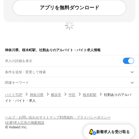
アプリを無料ダウンロード
神奈川県、桜木町駅、社割ありのアルバイト・バイト求人情報
求人の詳細を表示
条件を追加・変更して検索
市区町村を追加・変更
関連キーワード
完全在宅ワーク 全国
シール貼り 在宅
現在地周辺
ガチャガチャ
犬カフェ
神奈川県
駅を追加・変更
バイトTOP
神奈川県
横浜市
中区
桜木町駅
社割ありのアルバ
神奈川県
すべて
イト・バイト・求人
横浜市
すべて
職種を追加・変更
JR東海道本線(東京～熱海)
鶴見区
神奈川区
西区
中区
南区
保土ケ谷区
磯子区
金沢区
港北区
戸塚区
港南区
川崎駅
横浜駅
戸塚駅
大船駅
藤沢駅
辻堂駅
茅ケ崎駅
平塚駅
大磯駅
二宮駅
国府津駅
飲食・フードサービス
旭区
緑区
瀬谷区
栄区
泉区
青葉区
都筑区
特徴を追加・変更
鴨宮駅
小田原駅
早川駅
根府川駅
真鶴駅
湯河原駅
飲食・フードサービス
すべて
ヘルプ・お問い合わせ
サイトマップ
利用規約・プライバシーポリシー
川崎市
すべて
ホールスタッフ
キッチンスタッフ
皿洗い・洗い場
精肉・鮮魚加工
給食調理
人気
[企業]求人広告の掲載相談
JR南武線
川崎区
幸区
中原区
高津区
多摩区
宮前区
麻生区
雇用形態を追加・変更
パン屋（ベーカリー）
フードカウンター販売員
バー（BAR）・バーテンダー
日払いOK
高校生歓迎
学生歓迎
深夜の仕事
髪型・髪色自由
ひげOK
ネイルOK
川崎駅
尻手駅
矢向駅
鹿島田駅
平間駅
向河原駅
武蔵小杉駅
武蔵中原駅
武蔵新城駅
新着求人を受け取る
飲食店補助（開店・閉店準備）
飲食店（店長・マネージャー）
相模原市
すべて
ピアスOK
アルバイト・パート
履歴書不要
オープニングスタッフ
留学生・外国人活躍中
武蔵溝ノ口駅
津田山駅
久地駅
宿河原駅
登戸駅
中野島駅
稲田堤駅
八丁畷駅
都道府県を変更
営業・販売
緑区
中央区
南区
勤務期間
正社員
川崎新町駅
小田栄駅
浜川崎駅