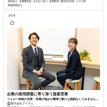
育休あり
交通費支給
まかないあり
長期歓迎
駅近5分以内
シフト制
長期休暇あり
正社員
企業の採用課題に寄り添う提案営業
フォロー体制の充実・待遇が強みの環境で新たな挑戦をしてみません
か！/業界・職種未経験歓迎です
株式会社アイデム