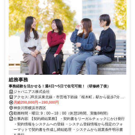
総務事務
事務経験を活かせる！週4日〜5日で在宅可能！（研修終了後）
ジャパニアス株式会社
アクセス: JR京浜東北線・市営地下鉄線「桜木町」駅から徒歩7分 み
なとみらい線「みなとみらい」駅から徒歩7分
月給200,000円～280,000円
神奈川県横浜市西区
勤務時間・曜日: 9：00～18：00（休憩1時間、実働8時間）
仕事内容: 【契約締結業務】 ・契約書をリーガルチェックにかけ発行
・契約情報をシステムへの登録 ・システム登録情報から指定のフォ
ーマットで契約書を作成し締結処理 ・システムから就業条件明示書
を発行...