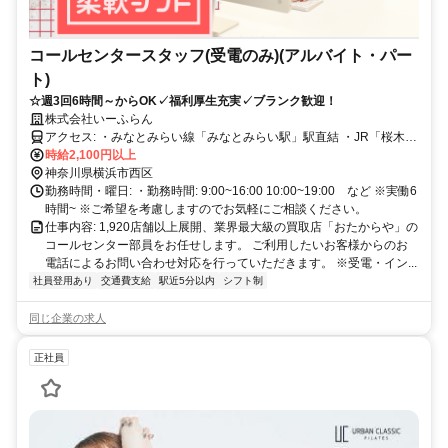
コールセンタースタッフ(受電のみ)(アルバイト・パー
ト)
☆週3回6時間～からOK✓福利厚生充実✓ブランク歓迎！
株式会社いーふらん
アクセス: ・みなとみらい線「みなとみらい駅」駅直結 ・JR「桜木町
駅」徒歩12分 ・横浜市営地下鉄「桜木町駅」徒歩12分
時給2,100円以上
神奈川県横浜市西区
勤務時間・曜日: ・勤務時間: 9:00~16:00 10:00~19:00 など ※実働6
時間~ ※ご希望を考慮しますのでお気軽にご相談ください。
仕事内容: 1,920店舗以上展開、業界最大級の買取店「おたからや」の
コールセンター部員をお任せします。 ご利用したいお客様からのお
電話によるお問い合わせ対応を行っていただきます。 ※受電・イン...
社員登用あり
交通費支給
駅近5分以内
シフト制
同じ企業の求人
正社員