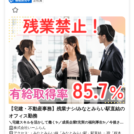
正社員
【宅建・不動産事務】残業ナシ/みなとみらい駅直結の
オフィス勤務
＼宅建スキルを活かして働く✨／成長企業❗充実の福利厚生✨／今後さら
に増やしていく予定です❗賞与年2回あり❗
株式会社いーふらん
アクセス: ・みなとみらい線「みなとみらい駅」駅直結 ・JR「桜木町