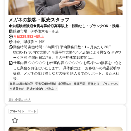
メガネの接客・販売スタッフ
◆未経験者歓迎◆賞与昇給◎高卒以上・転勤なし・ブランクOK・残業少
なめ・業界No1！
眼鏡市場 伊勢佐木モール店
月給229,882円以上
神奈川県横浜市中区
勤務時間 実働時間：8時間/日 平均勤務日数：1ヶ月あたり20日
09:30-19:30内で実働8h ※週平均実働40h／店舗により異なる ※Wワ
ーク不可 年間休日117日。月の平均残業15時間以...
仕事内容 ◇◇◇◇◇ お仕事内容 ◇◇◇◇◇ お客様への接客を中心と
した業務をお任せいたします。 具体的には… お客様への商品説明や
提案、メガネの受け渡しなどの接客 購入までのサポート、また入社
後...
業界未経験者歓迎
変形労働時間制
車通勤OK
経験不問
研修あり
ブランクOK
交通費支給
駅近5分以内
社割あり
同じ企業の求人
アルバイト・パート