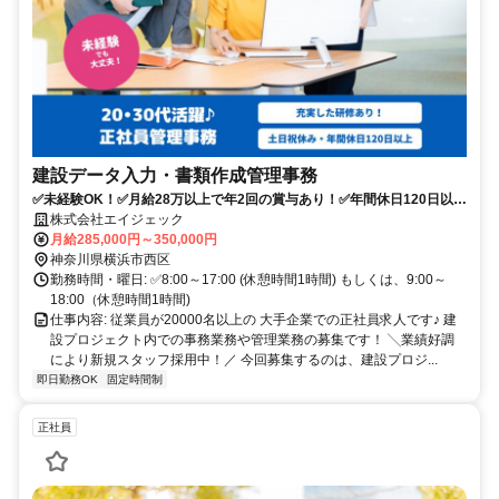
建設データ入力・書類作成管理事務
✅未経験OK！✅月給28万以上で年2回の賞与あり！✅年間休日120日以
上・土日祝休み♪
株式会社エイジェック
月給285,000円～350,000円
神奈川県横浜市西区
勤務時間・曜日: ✅8:00～17:00 (休憩時間1時間) もしくは、9:00～
18:00（休憩時間1時間)
仕事内容: 従業員が20000名以上の 大手企業での正社員求人です♪ 建
設プロジェクト内での事務業務や管理業務の募集です！ ╲業績好調
により新規スタッフ採用中！／ㅤ 今回募集するのは、建設プロジ...
即日勤務OK
固定時間制
正社員