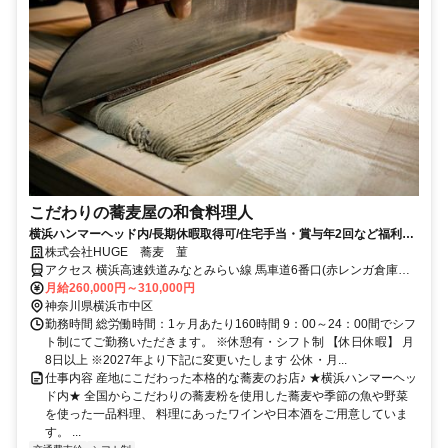
こだわりの蕎麦屋の和食料理人
横浜ハンマーヘッド内/長期休暇取得可/住宅手当・賞与年2回など福利厚
生◎
株式会社HUGE 蕎麦 菫
アクセス 横浜高速鉄道みなとみらい線 馬車道6番口(赤レンガ倉庫口)
徒歩約12分、横浜高速鉄道みなとみらい線 みなとみらい5番口徒歩約
月給260,000円～310,000円
13分、横浜高速鉄道みなとみらい線 日本大通り1番口(県庁口)徒歩約
神奈川県横浜市中区
13分
勤務時間 総労働時間：1ヶ月あたり160時間 9：00～24：00間でシフ
ト制にてご勤務いただきます。 ※休憩有・シフト制 【休日休暇】 月
8日以上 ※2027年より下記に変更いたします 公休・月...
仕事内容 産地にこだわった本格的な蕎麦のお店♪ ★横浜ハンマーヘッ
ド内★ 全国からこだわりの蕎麦粉を使用した蕎麦や季節の魚や野菜
を使った一品料理、 料理にあったワインや日本酒をご用意していま
す。 ...