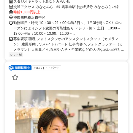
自由！ピアスOK！
スタジオキャラットみなとみらい店
交通アクセス みなとみらい線 馬車道駅 徒歩約5分 みなとみらい線 み
なとみらい駅 徒歩約5分 JR京浜東北線／根岸線 桜木町駅 徒歩約10分
時給1,300円以上
JR京浜東北線／根岸線／東急東横線 横浜駅 バス約10分＋徒歩すぐ
神奈川県横浜市中区
勤務曜日・時間 10：30～21：00 ◎週3日～、1日3時間～OK！ ◎シ
ーズンによりシフト変更の可能性あり ＜シフト例＞ 土日：10:00～
13:00 平日：10:00～13:00、11:00～...
募集要項 職種 フォトスタジオのアシスタントスタッフ（カメラマ
ン） 雇用形態 アルバイト / パート 仕事内容 ＼フォトグラファー（カ
メラマン）大募集／ 七五三や入学・卒業式などの大切な思い出作り...
シフト制
アルバイト・パート