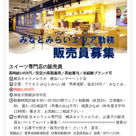
スイーツ専門店の販売員
高時給1450円／安定の長期雇用／昇給賞与／未経験ブランク可
横浜キャラメルラボ 横浜ハンマーヘッド店
交通・アクセス みなとみらい線「馬車道駅」徒歩10分 /「 みなとみら
い駅」徒歩13分 JR根岸線、市営地下鉄ブルーライン「桜木町駅」徒
時給1,450円
歩15分 ※東急東横線直通で乗り換えなし可能！
神奈川県横浜市中区
勤務時間詳細 9:30～20:30の間でシフト制勤務（休憩1h） ⏰実働6～
8h、週3～4日相談可（早番のみは不可） 残業少なめ（昨年度月平均
11時間） 働き方、お気軽にご相談下さい！
仕事内容 生キャラメル専門店「横浜キャラメルラボ」 お菓子の販売
員をパートアルバイト募集！ ========================= 接客が
好き！お菓子が好き！販売が好き！ という方、是非...
制服あり
業界未経験者歓迎
扶養内勤務OK
社員登用あり
副業・WワークOK