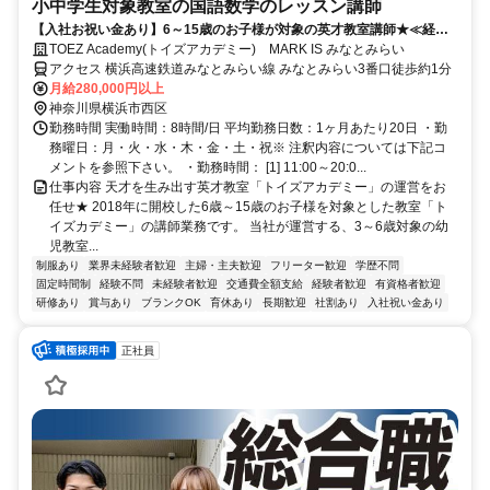
小中学生対象教室の国語数学のレッスン講師
【入社お祝い金あり】6～15歳のお子様が対象の英才教室講師★≪経験/
資格不要≫
TOEZ Academy(トイズアカデミー) MARK IS みなとみらい
アクセス 横浜高速鉄道みなとみらい線 みなとみらい3番口徒歩約1分
月給280,000円以上
神奈川県横浜市西区
勤務時間 実働時間：8時間/日 平均勤務日数：1ヶ月あたり20日 ・勤
務曜日：月・火・水・木・金・土・祝※ 注釈内容については下記コ
メントを参照下さい。 ・勤務時間： [1] 11:00～20:0...
仕事内容 天才を生み出す英才教室「トイズアカデミー」の運営をお
任せ★ 2018年に開校した6歳～15歳のお子様を対象とした教室「ト
イズカデミー」の講師業務です。 当社が運営する、3～6歳対象の幼
児教室...
制服あり
業界未経験者歓迎
主婦・主夫歓迎
フリーター歓迎
学歴不問
固定時間制
経験不問
未経験者歓迎
交通費全額支給
経験者歓迎
有資格者歓迎
研修あり
賞与あり
ブランクOK
育休あり
長期歓迎
社割あり
入社祝い金あり
正社員