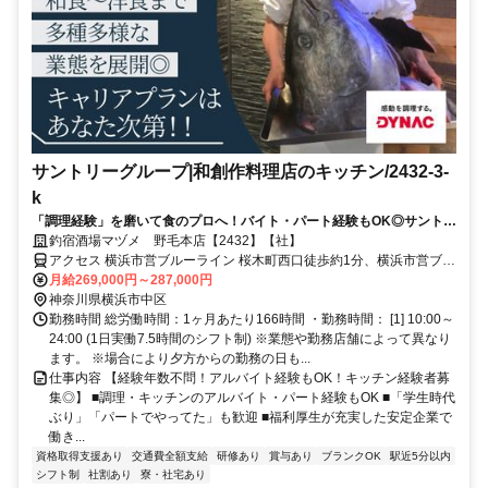
サントリーグループ|和創作料理店のキッチン/2432-3-
k
「調理経験」を磨いて食のプロへ！バイト・パート経験もOK◎サントリ
ーグループで店舗を支えるキッチンの核へ。
釣宿酒場マヅメ 野毛本店【2432】【社】
アクセス 横浜市営ブルーライン 桜木町西口徒歩約1分、横浜市営ブル
ーライン 関内7番口徒歩約8分、横浜高速鉄道みなとみらい線 みなと
月給269,000円～287,000円
みらい5番口徒歩約14分
神奈川県横浜市中区
勤務時間 総労働時間：1ヶ月あたり166時間 ・勤務時間： [1] 10:00～
24:00 (1日実働7.5時間のシフト制) ※業態や勤務店舗によって異なり
ます。 ※場合により夕方からの勤務の日も...
仕事内容 【経験年数不問！アルバイト経験もOK！キッチン経験者募
集◎】 ■調理・キッチンのアルバイト・パート経験もOK ■「学生時代
ぶり」「パートでやってた」も歓迎 ■福利厚生が充実した安定企業で
働き...
資格取得支援あり
交通費全額支給
研修あり
賞与あり
ブランクOK
駅近5分以内
シフト制
社割あり
寮・社宅あり