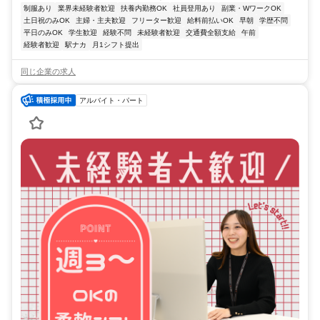
制服あり
業界未経験者歓迎
扶養内勤務OK
社員登用あり
副業・WワークOK
土日祝のみOK
主婦・主夫歓迎
フリーター歓迎
給料前払いOK
早朝
学歴不問
平日のみOK
学生歓迎
経験不問
未経験者歓迎
交通費全額支給
午前
経験者歓迎
駅ナカ
月1シフト提出
同じ企業の求人
アルバイト・パート