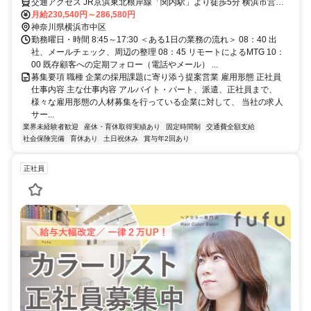
交通アクセス JR京浜東北根岸線「関内駅」より徒歩5分 横浜市営地
下鉄ブルーライン「関内駅」「伊勢佐木長者町駅」より徒歩5分
月給230,540円～286,580円
神奈川県横浜市中区
勤務曜日・時間 8:45～17:30 ＜ある1日の業務の流れ＞ 08：40 出
社、メールチェック、周辺の整理 08：45 リモートによるMTG 10：
00 既存顧客への定期フォロー（電話やメール） ...
募集要項 職種 企業の採用課題に寄り添う提案営業 雇用形態 正社員
仕事内容 主な仕事内容 アルバイト・パート、派遣、正社員まで、
様々な雇用形態の人材募集を行っている企業に対して、 当社の求人
サー...
業界未経験者歓迎
産休・育休取得実績あり
固定時間制
交通費全額支給
社会保険完備
育休あり
土日祝休み
賞与年2回あり
正社員