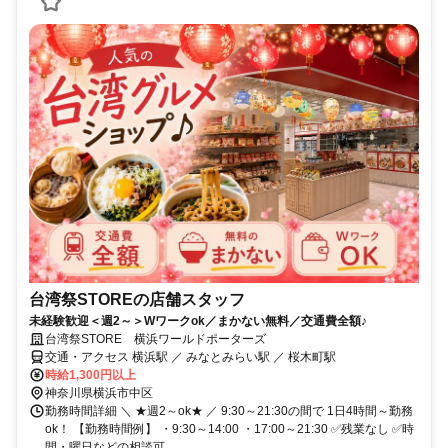
台湾祭STOREの店舗スタッフ
未経験歓迎＜週2～＞Wワークok／まかない無料／交通費全額♪
台湾祭STORE 横浜ワールドポーターズ
交通・アクセス 横浜駅 ／ みなとみらい駅 ／ 桜木町駅
時給1,300円以上
神奈川県横浜市中区
勤務時間詳細 ＼ ★週2～ok★ ／ 9:30～21:30の間で 1日4時間～勤務
ok！ 【勤務時間例】 ・9:30～14:00 ・17:00～21:30 ✅残業なし ✅時
間・曜日などの相談可 ...