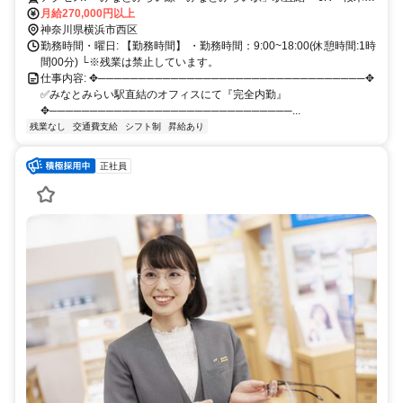
駅」徒歩12分 ・横浜市営地下鉄「桜木町駅」徒歩12分
月給270,000円以上
神奈川県横浜市西区
勤務時間・曜日: 【勤務時間】 ・勤務時間：9:00~18:00(休憩時間:1時
間00分) └※残業は禁止しています。
仕事内容: ✥─────────────────────────────────✥
✅みなとみらい駅直結のオフィスにて『完全内勤』
✥──────────────────────────────...
残業なし
交通費支給
シフト制
昇給あり
正社員