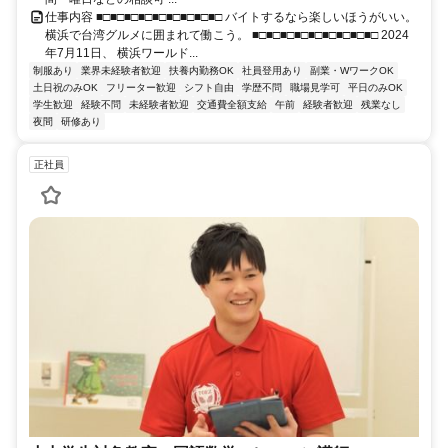
仕事内容 ■□■□■□■□■□■□■□■□■□ バイトするなら楽しいほうがいい。
横浜で台湾グルメに囲まれて働こう。 ■□■□■□■□■□■□■□■□■□ 2024
年7⽉11⽇、 横浜ワールド...
制服あり
業界未経験者歓迎
扶養内勤務OK
社員登用あり
副業・WワークOK
土日祝のみOK
フリーター歓迎
シフト自由
学歴不問
職場見学可
平日のみOK
学生歓迎
経験不問
未経験者歓迎
交通費全額支給
午前
経験者歓迎
残業なし
夜間
研修あり
正社員