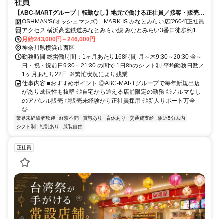
社員
【ABC-MARTグループ｜転勤なし】地元で働ける正社員／接客・販売経
験を活かせる・賞与年2回・私服OK・個人ノルマなし
OSHMAN'S(オッシュマンズ) MARK IS みなとみらい店[2604]正社員
アクセス 横浜高速鉄道みなとみらい線 みなとみらい3番口徒歩約1
分、横浜高速鉄道みなとみらい線 新高島3番口(大通り臨港口)徒歩約
月給243,000円～246,000円
10分、ＪＲ根岸線 桜木町北改札東口徒歩約12分
神奈川県横浜市西区
勤務時間 総労働時間：1ヶ月あたり168時間 月～木9:30～20:30 金～
日・祝・祝前日9:30～21:30 の間で 1日8hのシフト制 平均勤務日数／
1ヶ月あたり22日 ※繁忙状況により残業...
仕事内容 ■おすすめポイント ◎ABC-MARTグループで毎年新規出店
があり成長性も抜群 ◎自宅から通える店舗限定の勤務 ◎ノルマなし
のアパレル販売 ◎販売未経験から正社員採用 ◎新人サポート万全
◎...
業界未経験者歓迎
経験不問
賞与あり
育休あり
交通費支給
駅近5分以内
シフト制
社割あり
服装自由
正社員