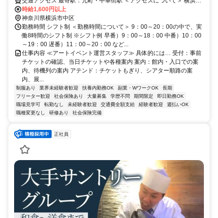
交通アクセス 最寄駅：元町・中華街駅 ＜アクセスについて＞ 横浜高
速鉄道みなとみらい線 「元町・中華街駅」から15分
時給1,600円以上
神奈川県横浜市中区
勤務時間 シフト制 ＜勤務時間について＞ 9：00～20：00の中で、実
働8時間のシフト制 ※シフト例 早番）9：00～18：00 中番）10：00
～19：00 遅番）11：00～20：00 など...
仕事内容 ≪アートイベント運営スタッフ≫ 具体的には… 受付：事前
チケットの確認、当日チケットや各種案内 案内：館内・入口での案
内、待機列の案内 アテンド：チケットもぎり、シアター順路の案
内、展...
制服あり
業界未経験者歓迎
扶養内勤務OK
副業・WワークOK
長期
フリーター歓迎
社会保険あり
大量募集
学歴不問
期間限定
即日勤務OK
職場見学可
転勤なし
未経験者歓迎
交通費全額支給
経験者歓迎
週払いOK
職種変更なし
研修あり
社会保険完備
正社員