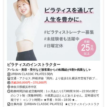
ピラティスのインストラクター
アパレル・美容・受付など接客業からの転職組が8割✨残業なし✨
URBAN CLASSIC PILATES 関内
交通・アクセス JR根岸線「関内」より徒歩1分,横浜市営地下鉄ブル
ーライン「関内」より徒歩1分
月給260,000円～370,000円
神奈川県横浜市中区
勤務時間詳細 総労働時間：1ヶ月あたり173時間 9:00～22:00の間で
のシフト制（実働8時間） ※残業はほとんどありません。定時退社可
能です！ ≪シフト時間≫ ★早番：9:00～18:00 ★...
仕事内容 【URBAN CLASSIC PILATES】 ★ピラティスインストラク