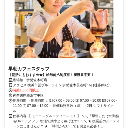
早朝カフェスタッフ
【朝活にもおすすめ★】給与前払制度有！履歴書不要！
珈琲館 伊勢佐木町店
アクセス 横浜市営ブルーライン 伊勢佐木長者町6A口徒歩約4分、Ｊ
Ｒ根岸線/ＪＲ京浜東北線 関内北口(西)徒歩約8分、京急本線 日ノ出町
時給1,350円以上
徒歩約9分
神奈川県横浜市中区
勤務時間 ・勤務時間： [1] 07:00～09:00 [2] 07:00～10:00 [3] 07:00～
11:00 [4] 07:00～12:00 ・最低勤務日数（週）：2日 シフトサイク
ル：...
仕事内容 【 モーニングルーティーンに！ 】 ＼＼『早朝』だけの勤務
もOK！／／ ／／ 朝活で効率よく稼げます♪ ＼＼ ★ 授業前のルーティ
ーンにしませんか？ ★ 「時間がない…でもお金も必要！...