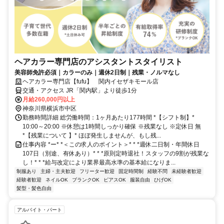
ヘアカラー専門店のアシスタントスタイリスト
美容師免許必須｜カラーのみ｜週休2日制｜残業・ノルマなし
ヘアカラー専門店【fufu】 関内イセザキモール店
交通・アクセス JR「関内駅」より徒歩1分
月給260,000円以上
神奈川県横浜市中区
勤務時間詳細 総労働時間：1ヶ月あたり177時間 *【シフト制】*
10:00～20:00 ※休憩は1時間しっかり確保 ※残業なし ※定休日 無
*【残業について 】* ほぼ発生しませんが、もし残...
仕事内容 *ー* *＜この求人のポイント＞* * *週休二日制・年間休日
107日（別途、有休あり）* * *原則定時退社！スタッフの9割が残業な
し！* * *給与改定により業界最高水準の基本給になりま...
制服あり
主婦・主夫歓迎
フリーター歓迎
固定時間制
経験不問
未経験者歓迎
経験者歓迎
ネイルOK
ブランクOK
ピアスOK
服装自由
ひげOK
髪型・髪色自由
アルバイト・パート