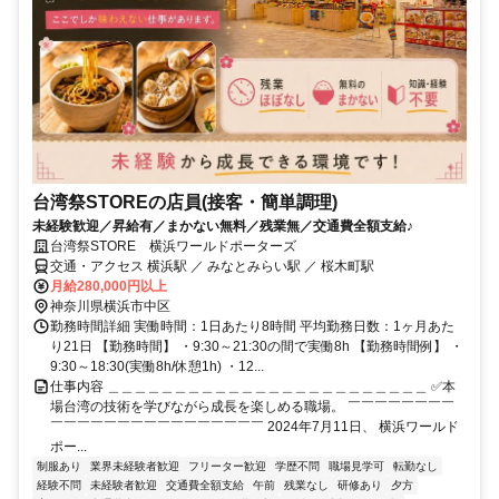
台湾祭STOREの店員(接客・簡単調理)
未経験歓迎／昇給有／まかない無料／残業無／交通費全額支給♪
台湾祭STORE 横浜ワールドポーターズ
交通・アクセス 横浜駅 ／ みなとみらい駅 ／ 桜木町駅
月給280,000円以上
神奈川県横浜市中区
勤務時間詳細 実働時間：1日あたり8時間 平均勤務日数：1ヶ月あた
り21日 【勤務時間】 ・9:30～21:30の間で実働8h 【勤務時間例】 ・
9:30～18:30(実働8h/休憩1h) ・12...
仕事内容 ＿＿＿＿＿＿＿＿＿＿＿＿＿＿＿＿＿＿＿＿＿＿＿＿ ✅本
場台湾の技術を学びながら成長を楽しめる職場。 ￣￣￣￣￣￣￣￣
￣￣￣￣￣￣￣￣￣￣￣￣￣￣￣￣ 2024年7⽉11⽇、 横浜ワールド
ポー...
制服あり
業界未経験者歓迎
フリーター歓迎
学歴不問
職場見学可
転勤なし
経験不問
未経験者歓迎
交通費全額支給
午前
残業なし
研修あり
夕方