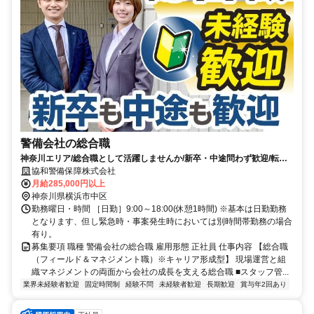
警備会社の総合職
神奈川エリア/総合職として活躍しませんか/新卒・中途問わず歓迎/転勤
なし/未経験から管理職候補を育成
協和警備保障株式会社
月給285,000円以上
神奈川県横浜市中区
勤務曜日・時間 ［日勤］9:00～18:00(休憩1時間) ※基本は日勤勤務
となります、但し緊急時・事案発生時においては別時間帯勤務の場合
有り。
募集要項 職種 警備会社の総合職 雇用形態 正社員 仕事内容 【総合職
（フィールド＆マネジメント職）※キャリア形成型】 現場運営と組
織マネジメントの両面から会社の成長を支える総合職 ■スタッフ管...
業界未経験者歓迎
固定時間制
経験不問
未経験者歓迎
長期歓迎
賞与年2回あり