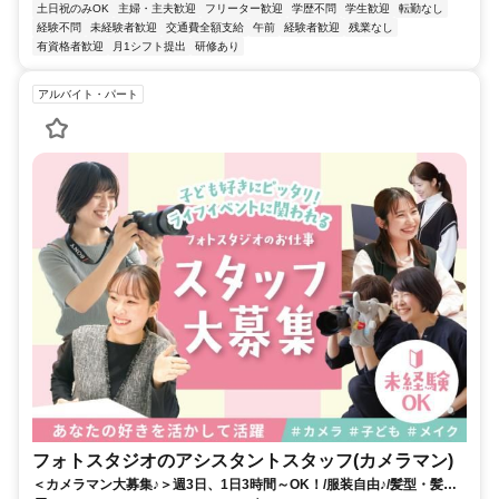
土日祝のみOK
主婦・主夫歓迎
フリーター歓迎
学歴不問
学生歓迎
転勤なし
経験不問
未経験者歓迎
交通費全額支給
午前
経験者歓迎
残業なし
有資格者歓迎
月1シフト提出
研修あり
アルバイト・パート
フォトスタジオのアシスタントスタッフ(カメラマン)
＜カメラマン大募集♪＞週3日、1日3時間～OK！/服装自由♪/髪型・髪色