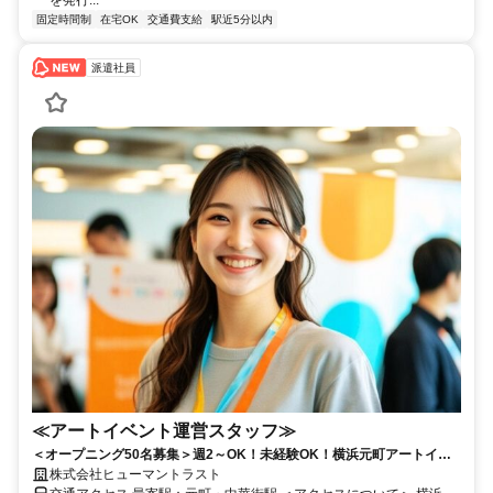
固定時間制
在宅OK
交通費支給
駅近5分以内
派遣社員
≪アートイベント運営スタッフ≫
＜オープニング50名募集＞週2～OK！未経験OK！横浜元町アートイベ
ントスタッフ（SSEA-0001）
株式会社ヒューマントラスト