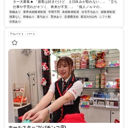
ター大募集★ 「接客は好きだけど、土日休みが取れない…」 「立ち
仕事や手荒れがキツく、将来が不安…」 「個人ノルマの...
制服あり
業界未経験者歓迎
学歴不問
未経験者歓迎
住宅手当あり
経験者歓迎
残業なし
研修あり
賞与あり
育休あり
交通費支給
駅近5分以内
シフト制
社割あり
アルバイト・パート
ホールスタッフ(パチンコ店)